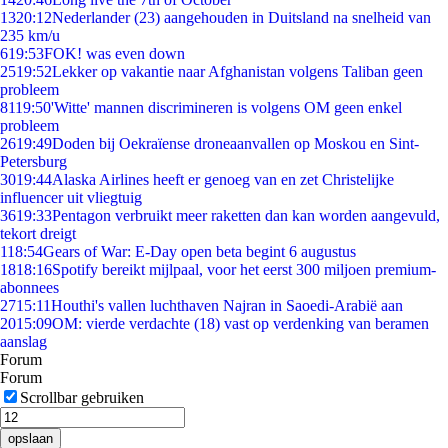
13
20:12
Nederlander (23) aangehouden in Duitsland na snelheid van
235 km/u
6
19:53
FOK! was even down
25
19:52
Lekker op vakantie naar Afghanistan volgens Taliban geen
probleem
81
19:50
'Witte' mannen discrimineren is volgens OM geen enkel
probleem
26
19:49
Doden bij Oekraïense droneaanvallen op Moskou en Sint-
Petersburg
30
19:44
Alaska Airlines heeft er genoeg van en zet Christelijke
influencer uit vliegtuig
36
19:33
Pentagon verbruikt meer raketten dan kan worden aangevuld,
tekort dreigt
1
18:54
Gears of War: E-Day open beta begint 6 augustus
18
18:16
Spotify bereikt mijlpaal, voor het eerst 300 miljoen premium-
abonnees
27
15:11
Houthi's vallen luchthaven Najran in Saoedi-Arabië aan
20
15:09
OM: vierde verdachte (18) vast op verdenking van beramen
aanslag
Forum
Forum
Scrollbar gebruiken
opslaan