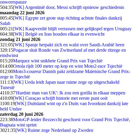
onweerspauze
5
04:35
[WK] Argentinië door, Messi schrijft opnieuw geschiedenis
maandag 22 juni 2026
0
05:45
[WK] Egypte zet grote stap richting achtste finales dankzij
Salah
0
05:21
[WK] Kaapverdië blijft verrassen met gelijkspel tegen Uruguay
6
04:38
[WK] België en Iran houden elkaar in evenwicht
zondag 21 juni 2026
3
21:05
[WK] Spanje herpakt zich en walst over Saudi-Arabië heen
3
20:15
Pogacar sluit Ronde van Zwitserland af met derde ritzege en
eindwinst
0
15:20
Marquez wint snikhete Grand Prix van Tsjechië
0
14:00
Ortola rijdt 100 meter op kop en wint Moto2-race Tsjechië
0
12:00
Moto3-coureur Danish pakt zeldzame Maleisische Grand Prix-
zege in Tsjechië
1
11:13
[WK] Ueda leidt Japan naar ruime zege op uitgeschakeld
Tunesië
41
10:37
'Hardste man van UK': Ik zou een gorilla in elkaar meppen
4
10:09
[WK] Curaçao schrijft historie met eerste punt ooit
11
00:19
[WK] Duitsland wint op z'n Duits van Ivoorkust dankzij late
held Undav
zaterdag 20 juni 2026
2
23:38
MotoGP-leider Bezzecchi geschorst voor Grand Prix Tsjechië,
Bagnaia wint sprint
30
21:35
[WK] Ruime zege Nederland op Zweden