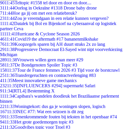
90
11:45
Teltopic #1558 tel door en door en door....
31
11:44
Oorlog in Oekraïne #1318 Drone baby drone
7
11:44
Hoe ga jij om met een relatiebreuk?
23
11:44
Zou je vreemdgaan in een relatie kunnen vergeven?
11
11:42
Datalek bij Bol en Bijenkorf na cyberaanval op logistiek
partner Ceva
111
11:41
Hurricane & Cyclone Season 2026
46
11:41
Covid19 the aftermath #17 bananenmilkshake
76
11:39
Koopzegels sparen bij AH duurt straks 2x zo lang
29
11:38
Progressieve Democraat El-Sayed wint nipt voorverkiezing
Michigan
289
11:38
Vrouwen willen geen man meer #29
58
11:37
De Bondgenoten Spoiler Topic #3
158
11:37
Tour de France femmes 2026 #3 Tijd voor de borstcrawl
25
11:36
Transfergeruchten en contractverlenging #83
4
11:35
Meest innovatieve game mechanics
232
11:35
[INFLUENCERS #294] supermarkt Safari
9
11:34
[RTL4] Bestemming X
11
11:34
Capibara's wandelen doodleuk het Braziliaanse parlement
binnen
22
11:33
Woningtekort: dus ga je woningen slopen, logisch
167
11:33
NEC #77: Wat een seizoen is dit zeg
59
11:33
Tenenkrommende fouten bij teksten in het openbaar #74
94
11:33
Het grote goedemorgen topic #3
21
11:32
Goodvibes topic voor Troel #3