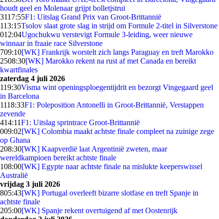
houdt geel en Molenaar grijpt bolletjstrui
31
17:55
F1: Uitslag Grand Prix van Groot-Brittannië
1
13:15
Tsolov slaat grote slag in strijd om Formule 2-titel in Silverstone
0
12:04
Ugochukwu verstevigt Formule 3-leiding, weer nieuwe
winnaar in fraaie race Silverstone
7
09:10
[WK] Frankrijk worstelt zich langs Paraguay en treft Marokko
25
08:30
[WK] Marokko rekent na rust af met Canada en bereikt
kwartfinales
zaterdag 4 juli 2026
1
19:30
Visma wint openingsploegentijdrit en bezorgt Vingegaard geel
in Barcelona
11
18:33
F1: Poleposition Antonelli in Groot-Brittannië, Verstappen
zevende
4
14:11
F1: Uitslag sprintrace Groot-Brittannië
0
09:02
[WK] Colombia maakt achtste finale compleet na zuinige zege
op Ghana
2
08:30
[WK] Kaapverdië laat Argentinië zweten, maar
wereldkampioen bereikt achtste finale
1
08:00
[WK] Egypte naar achtste finale na mislukte keeperswissel
Australië
vrijdag 3 juli 2026
8
05:43
[WK] Portugal overleeft bizarre slotfase en treft Spanje in
achtste finale
2
05:00
[WK] Spanje rekent overtuigend af met Oostenrijk