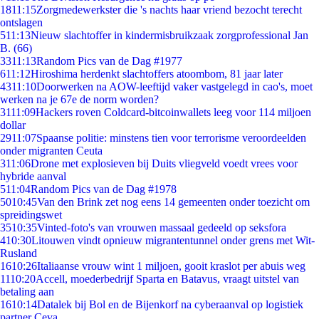
18
11:15
Zorgmedewerkster die 's nachts haar vriend bezocht terecht
ontslagen
5
11:13
Nieuw slachtoffer in kindermisbruikzaak zorgprofessional Jan
B. (66)
33
11:13
Random Pics van de Dag #1977
6
11:12
Hiroshima herdenkt slachtoffers atoombom, 81 jaar later
43
11:10
Doorwerken na AOW-leeftijd vaker vastgelegd in cao's, moet
werken na je 67e de norm worden?
31
11:09
Hackers roven Coldcard-bitcoinwallets leeg voor 114 miljoen
dollar
29
11:07
Spaanse politie: minstens tien voor terrorisme veroordeelden
onder migranten Ceuta
3
11:06
Drone met explosieven bij Duits vliegveld voedt vrees voor
hybride aanval
5
11:04
Random Pics van de Dag #1978
50
10:45
Van den Brink zet nog eens 14 gemeenten onder toezicht om
spreidingswet
35
10:35
Vinted-foto's van vrouwen massaal gedeeld op seksfora
4
10:30
Litouwen vindt opnieuw migrantentunnel onder grens met Wit-
Rusland
16
10:26
Italiaanse vrouw wint 1 miljoen, gooit kraslot per abuis weg
11
10:20
Accell, moederbedrijf Sparta en Batavus, vraagt uitstel van
betaling aan
16
10:14
Datalek bij Bol en de Bijenkorf na cyberaanval op logistiek
partner Ceva