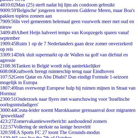
48
10:02
Man (25) sterft nadat hij lijm als condoom gebruikt
90
09:59
'Belgische' jongeren terroriseren Galderse Meren, maar Boa's
pakken topless zonnen aan
79
09:56
In veel gemeenten helemaal geen vuurwerk meer met oud en
nieuw
34
09:49
Albert Heijn halveert tempo van Koopzegels sparen vanaf
september
19
09:45
Ruim 1 op de 7 Nederlanders gaan deze zomer onverzekerd
op reis
33
09:14
Dirk sluit supermarkt op de Wallen na golf van diefstal en
agressie
21
08:36
Tanken in België wordt nóg aantrekkelijker
6
08:06
Kraftwerk brengt ruimteschip terug naar Eindhoven
1
07:52
Geen Qatar en Abu Dhabi? Dan eindigt Formule 1-seizoen
mogelijk in Europa
18
07:49
Iran overweegt Europese hulp bij ruimen mijnen in Straat van
Hormuz
23
00:51
Onderzoek naar flyers met waarschuwing voor 'Israëlische
oorlogsmisdadigers'
30
00:44
Ceuta-leider noemt Marokkaanse grensaanval door migranten
'gruweldaad'
4
23:27
Zomervakantieweerbericht: aanhoudend zomers
1
22:57
Vollering de sterkste na lastige heuvelrit
3
20:59
EA Sports FC 27 toont The Grounds-modus
14
20:46
Long live the 7th of October