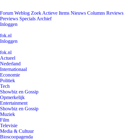
Forum
Weblog
Zoek
Actieve Items
Nieuws
Columns
Reviews
Previews
Specials
Archief
Inloggen
fok.nl
Inloggen
fok.nl
Actueel
Nederland
Internationaal
Economie
Politiek
Tech
Showbiz en Gossip
Opmerkelijk
Entertainment
Showbiz en Gossip
Muziek
Film
Televisie
Media & Cultuur
Bioscoopagenda