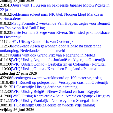
zondag 28 juni 2026
2
18:41
Ogura wint TT Assen en pakt eerste Japanse MotoGP-zege in
22 jaar
0
18:32
Kelderman soleert naar NK-titel, Nooijen klopt Markus in
sprint-à-deux
0
18:32
Matig Formule 2-weekeinde Van Hoepen, zeges voor Bennett
en Tsolov op Red Bull Ring
0
18:23
Eerste Formule 3-zege voor Rivera, Strømsted pakt hoofdrace
in Oostenrijk
11
17:20
F1: Uitslag Grand Prix van Oostenrijk
1
12:59
Moto2-race Assen gewonnen door Alonso na zinderende
ontknoping, Nederlanders in middenveld
0
11:44
Quiles wint ook Grand Prix van Nederland in Moto3
4
11:18
[WK] Uitslag Argentinië - Jordanië en Algerije - Oostenrijk
0
11:00
[WK] Uitslag Congo - Ozebekistan en Colombia - Portugal
1
10:00
[WK] Uitslag Ghana - Kroatië en Engeland - Panama
zaterdag 27 juni 2026
4
22:08
Steenbergen zwemt wereldrecord op 100 meter vrije slag
18
18:49
F1: Russell op poleposition, Verstappen crasht in Oostenrijk
0
15:13
F1 Oostenrijk: Uitslag derde vrije training
1
12:30
[WK] Uitslag België - Nieuw Zeeland en Iran - Egypte
4
12:00
[WK] Uitslag Kaapverdië - Saudi Arabië en Spanje - Uruguay
3
11:22
[WK] Uitslag Frankrijk - Noorwegen en Senegal - Irak
3
08:18
F1 Oostenrijk: Uitslag eerste en tweede vrije training
vrijdag 26 juni 2026