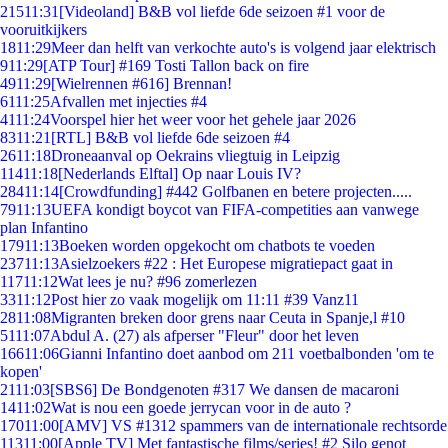
215
11:31
[Videoland] B&B vol liefde 6de seizoen #1 voor de
vooruitkijkers
18
11:29
Meer dan helft van verkochte auto's is volgend jaar elektrisch
9
11:29
[ATP Tour] #169 Tosti Tallon back on fire
49
11:29
[Wielrennen #616] Brennan!
61
11:25
Afvallen met injecties #4
41
11:24
Voorspel hier het weer voor het gehele jaar 2026
83
11:21
[RTL] B&B vol liefde 6de seizoen #4
26
11:18
Droneaanval op Oekrains vliegtuig in Leipzig
114
11:18
[Nederlands Elftal] Op naar Louis IV?
284
11:14
[Crowdfunding] #442 Golfbanen en betere projecten.....
79
11:13
UEFA kondigt boycot van FIFA-competities aan vanwege
plan Infantino
179
11:13
Boeken worden opgekocht om chatbots te voeden
237
11:13
Asielzoekers #22 : Het Europese migratiepact gaat in
117
11:12
Wat lees je nu? #96 zomerlezen
33
11:12
Post hier zo vaak mogelijk om 11:11 #39 Vanz11
28
11:08
Migranten breken door grens naar Ceuta in Spanje,l #10
51
11:07
Abdul A. (27) als afperser "Fleur" door het leven
166
11:06
Gianni Infantino doet aanbod om 211 voetbalbonden 'om te
kopen'
21
11:03
[SBS6] De Bondgenoten #317 We dansen de macaroni
14
11:02
Wat is nou een goede jerrycan voor in de auto ?
170
11:00
[AMV] VS #1312 spammers van de internationale rechtsorde
113
11:00
[Apple TV] Met fantastische films/series! #2 Silo genot