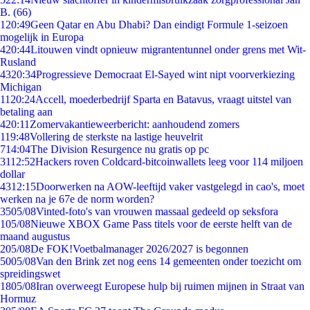
B. (66)
1
20:49
Geen Qatar en Abu Dhabi? Dan eindigt Formule 1-seizoen
mogelijk in Europa
4
20:44
Litouwen vindt opnieuw migrantentunnel onder grens met Wit-
Rusland
43
20:34
Progressieve Democraat El-Sayed wint nipt voorverkiezing
Michigan
11
20:24
Accell, moederbedrijf Sparta en Batavus, vraagt uitstel van
betaling aan
4
20:11
Zomervakantieweerbericht: aanhoudend zomers
1
19:48
Vollering de sterkste na lastige heuvelrit
7
14:04
The Division Resurgence nu gratis op pc
31
12:52
Hackers roven Coldcard-bitcoinwallets leeg voor 114 miljoen
dollar
43
12:15
Doorwerken na AOW-leeftijd vaker vastgelegd in cao's, moet
werken na je 67e de norm worden?
35
05/08
Vinted-foto's van vrouwen massaal gedeeld op seksfora
1
05/08
Nieuwe XBOX Game Pass titels voor de eerste helft van de
maand augustus
2
05/08
De FOK!Voetbalmanager 2026/2027 is begonnen
50
05/08
Van den Brink zet nog eens 14 gemeenten onder toezicht om
spreidingswet
18
05/08
Iran overweegt Europese hulp bij ruimen mijnen in Straat van
Hormuz