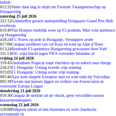
indruk
0
12:32
Slater slaat slag in strijd om Formule 3-kampioenschap op
Hungaroring
zaterdag 25 juli 2026
3
21:12
Gridstraffen gooien startopstelling Hongaarse Grand Prix flink
overhoop
0
19:49
Van Hoepen eindelijk weer op F2-podium, Mini wint sprintrace
op Hungaroring
4
18:24
F1: Norris op pole in Hongarije, Verstappen zesde
0
17:06
Carapaz profiteert van val Kuss en wint op Alpe d’Huez
0
13:24
Boeiende F3-sprintrace Hungaroring gewonnen door Naël
3
11:13
IOC wijst klacht tegen FIFA-voorzitter Infantino af
vrijdag 24 juli 2026
3
19:45
Onstuitbare Pogacar raapt vluchters op en soleert naar ritzege
2
18:25
F1 Hongarije: Uitslag tweede vrije training
0
15:05
F1 Hongarije: Uitslag eerste vrije training
0
05:40
Ajax kent simpele Europese start en wint ruim bij Vojvodina
0
05:38
Twente laat kansen liggen en verliest van Ferencváros in
voorronde Europa League
donderdag 23 juli 2026
0
19:30
Carapaz de sterkste uit de vlucht, geen verschillen tussen
klassementstoppers
woensdag 22 juli 2026
1
18:08
Philipsen rekent af met frustraties en wint chaotische
zeventiende rit