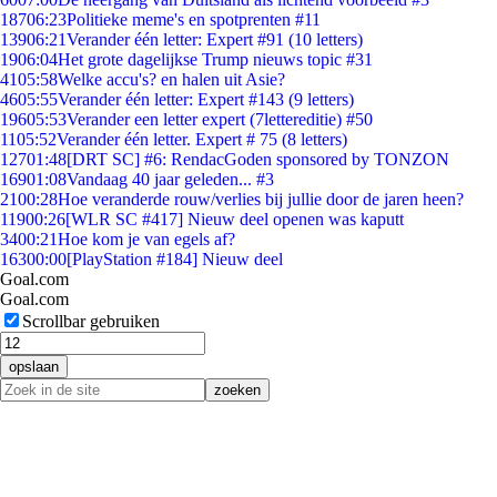
187
06:23
Politieke meme's en spotprenten #11
139
06:21
Verander één letter: Expert #91 (10 letters)
19
06:04
Het grote dagelijkse Trump nieuws topic #31
41
05:58
Welke accu's? en halen uit Asie?
46
05:55
Verander één letter: Expert #143 (9 letters)
196
05:53
Verander een letter expert (7lettereditie) #50
11
05:52
Verander één letter. Expert # 75 (8 letters)
127
01:48
[DRT SC] #6: RendacGoden sponsored by TONZON
169
01:08
Vandaag 40 jaar geleden... #3
21
00:28
Hoe veranderde rouw/verlies bij jullie door de jaren heen?
119
00:26
[WLR SC #417] Nieuw deel openen was kaputt
34
00:21
Hoe kom je van egels af?
163
00:00
[PlayStation #184] Nieuw deel
Goal.com
Goal.com
Scrollbar gebruiken
opslaan