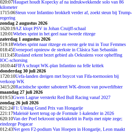
0
20:07
Haugset houdt Kopecky af na indrukwekkende solo van 86
kilometer
17
15:06
Steun voor Infantino brokkelt verder af, zoekt steun bij Trump-
regering
zondag 2 augustus 2026
16
20:19
AZ klopt PSV in Johan Cruijff-schaal
1
20:01
Wiebes sprint in het geel naar tweede ritzege
zaterdag 1 augustus 2026
5
19:18
Wiebes sprint naar ritzege en eerste gele trui in Tour Femmes
0
18:45
Evenepoel opnieuw de sterkste in Clásica San Sebastián
11
13:45
Rusland erkent bezet gebied als Oekraïens voor opheffing
IOC-schorsing
16
10:44
FIFA schrapt WK-plan Infantino na felle kritiek
donderdag 30 juli 2026
17
20:10
Uefa-landen dreigen met boycot van Fifa-toernooien bij
verkoop WK
34
15:20
Racistische spotter saboteert WK-droom van powerliftster
maandag 27 juli 2026
0
19:53
Gwen Lagrue versterkt Red Bull Racing vanaf 2027
zondag 26 juli 2026
8
21:24
F1: Uitslag Grand Prix van Hongarije
2
21:17
Maleisië keert terug op de Formule 1-kalender in 2026
6
20:10
Van der Poel bekroont spektakelrit in Parijs met nipte zege;
eindzege Pogacar
0
12:43
Net geen F2-podium Van Hoepen in Hongarije, Leon maakt