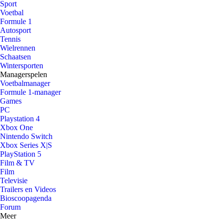
Sport
Voetbal
Formule 1
Autosport
Tennis
Wielrennen
Schaatsen
Wintersporten
Managerspelen
Voetbalmanager
Formule 1-manager
Games
PC
Playstation 4
Xbox One
Nintendo Switch
Xbox Series X|S
PlayStation 5
Film & TV
Film
Televisie
Trailers en Videos
Bioscoopagenda
Forum
Meer