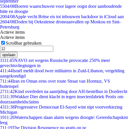
september
55
04/08
Boeren waarschuwen voor lagere oogst door aanhoudende
hitte en droogte
20
04/08
Apple vecht Britse eis tot inbouwen backdoor in iCloud aan
26
04/08
Doden bij Oekraïense droneaanvallen op Moskou en Sint-
Petersburg
Actieve items
Actieve items
Scrollbar gebruiken
opslaan
11
11:45
NAVO zet wegens Russische provocatie 250% meer
gevechtsvliegtuigen in
4
11:44
Israël meldt dood twee militairen in Zuid-Libanon, vergelding
aangekondigd
7
11:44
Iran en Oman eens over route Straat van Hormuz, VS
buitenspel
27
11:42
Kind overleden na aanrijding door AH-bestelbus in Dordrecht
15
11:39
Wakker Dier dient klacht in tegen insectenfabriek Protix om
duurzaamheidsclaims
43
11:38
Progressieve Democraat El-Sayed wint nipt voorverkiezing
Michigan
19
11:26
Waterschappen slaan alarm wegens droogte: Gereedschapskist
leeg
7
11:19
The Division Resurgence nu gratis op pc