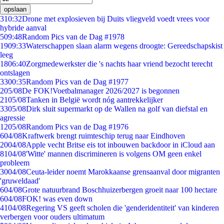
opslaan
3
10:32
Drone met explosieven bij Duits vliegveld voedt vrees voor
hybride aanval
5
09:48
Random Pics van de Dag #1978
19
09:33
Waterschappen slaan alarm wegens droogte: Gereedschapskist
leeg
18
06:40
Zorgmedewerkster die 's nachts haar vriend bezocht terecht
ontslagen
33
00:35
Random Pics van de Dag #1977
2
05/08
De FOK!Voetbalmanager 2026/2027 is begonnen
21
05/08
Tanken in België wordt nóg aantrekkelijker
33
05/08
Dirk sluit supermarkt op de Wallen na golf van diefstal en
agressie
12
05/08
Random Pics van de Dag #1976
6
04/08
Kraftwerk brengt ruimteschip terug naar Eindhoven
20
04/08
Apple vecht Britse eis tot inbouwen backdoor in iCloud aan
81
04/08
'Witte' mannen discrimineren is volgens OM geen enkel
probleem
30
04/08
Ceuta-leider noemt Marokkaanse grensaanval door migranten
'gruweldaad'
6
04/08
Grote natuurbrand Boschhuizerbergen groeit naar 100 hectare
6
04/08
FOK! was even down
41
04/08
Regering VS geeft scholen die 'genderidentiteit' van kinderen
verbergen voor ouders ultimatum