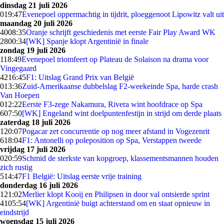
dinsdag 21 juli 2026
0
19:47
Evenepoel oppermachtig in tijdrit, ploeggenoot Lipowitz valt uit
maandag 20 juli 2026
40
08:35
Oranje schrijft geschiedenis met eerste Fair Play Award WK
28
00:34
[WK] Spanje klopt Argentinië in finale
zondag 19 juli 2026
1
18:49
Evenepoel triomfeert op Plateau de Solaison na drama voor
Vingegaard
42
16:45
F1: Uitslag Grand Prix van België
0
13:36
Zuid-Amerikaanse dubbelslag F2-weekeinde Spa, harde crash
Van Hoepen
0
12:22
Eerste F3-zege Nakamura, Rivera wint hoofdrace op Spa
6
07:50
[WK] Engeland wint doelpuntenfestijn in strijd om derde plaats
zaterdag 18 juli 2026
1
20:07
Pogacar zet concurrentie op nog meer afstand in Vogezenrit
6
18:04
F1: Antonelli op poleposition op Spa, Verstappen tweede
vrijdag 17 juli 2026
0
20:59
Schmid de sterkste van kopgroep, klassementsmannen houden
zich rustig
5
14:47
F1 België: Uitslag eerste vrije training
donderdag 16 juli 2026
1
21:02
Merlier klopt Kooij en Philipsen in door val ontsierde sprint
41
05:54
[WK] Argentinië buigt achterstand om en staat opnieuw in
eindstrijd
woensdag 15 juli 2026