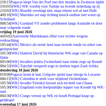
2
18:15
Pogacar klopt Van der Poel met drie tienden in Zwitserse tijdrit
19
10:05
[WK] WK voorbij voor Turkije na tweede nederlaag op rij
2
10:02
[WK] Brazilië overtuigt niet, maar rekent wel af met Haïti
4
09:10
[WK] Marokko zet stap richting knock-outfase met winst op
Schotland
0
08:54
[WK] Gastland VS zonder problemen langs Australië en door
naar volgende ronde
vrijdag 19 juni 2026
44
16:02
Aanvoerde Marokkaans elftal voor rechter wegens
verkrachting
1
05:44
[WK] Mexico als eerste land naar tweede ronde en zeker van
groepswinst
1
05:30
[WK] Hattrick David bij historische WK-zege van Canada op
Qatar
0
05:00
[WK] Invallers leiden Zwitserland naar ruime zege op Bosnië
0
04:33
[WK] Tsjechië verspeelt zege in slotfase tegen Zuid-Afrika
donderdag 18 juni 2026
0
19:06
Pogacar komt te laat, Grégoire sprint naar ritzege in Locarno
0
06:15
[WK] Colombia te sterk voor strijdend Oezbekistan
1
05:56
[WK] Invaller Yirenkyi kroont zich tot held van Ghana
1
05:30
[WK] Engeland wint doelpuntrijke topper van Kroatië bij WK-
start
0
04:30
[WK] Congo verrast op WK en houdt Portugal knap op
gelijkspel
woensdag 17 juni 2026