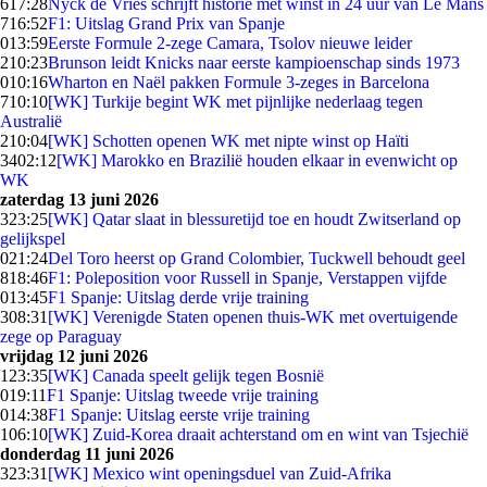
6
17:28
Nyck de Vries schrijft historie met winst in 24 uur van Le Mans
7
16:52
F1: Uitslag Grand Prix van Spanje
0
13:59
Eerste Formule 2-zege Camara, Tsolov nieuwe leider
2
10:23
Brunson leidt Knicks naar eerste kampioenschap sinds 1973
0
10:16
Wharton en Naël pakken Formule 3-zeges in Barcelona
7
10:10
[WK] Turkije begint WK met pijnlijke nederlaag tegen
Australië
2
10:04
[WK] Schotten openen WK met nipte winst op Haïti
34
02:12
[WK] Marokko en Brazilië houden elkaar in evenwicht op
WK
zaterdag 13 juni 2026
3
23:25
[WK] Qatar slaat in blessuretijd toe en houdt Zwitserland op
gelijkspel
0
21:24
Del Toro heerst op Grand Colombier, Tuckwell behoudt geel
8
18:46
F1: Poleposition voor Russell in Spanje, Verstappen vijfde
0
13:45
F1 Spanje: Uitslag derde vrije training
3
08:31
[WK] Verenigde Staten openen thuis-WK met overtuigende
zege op Paraguay
vrijdag 12 juni 2026
1
23:35
[WK] Canada speelt gelijk tegen Bosnië
0
19:11
F1 Spanje: Uitslag tweede vrije training
0
14:38
F1 Spanje: Uitslag eerste vrije training
1
06:10
[WK] Zuid-Korea draait achterstand om en wint van Tsjechië
donderdag 11 juni 2026
3
23:31
[WK] Mexico wint openingsduel van Zuid-Afrika