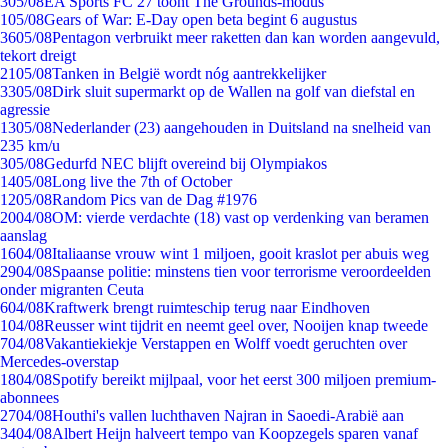
3
05/08
EA Sports FC 27 toont The Grounds-modus
1
05/08
Gears of War: E-Day open beta begint 6 augustus
36
05/08
Pentagon verbruikt meer raketten dan kan worden aangevuld,
tekort dreigt
21
05/08
Tanken in België wordt nóg aantrekkelijker
33
05/08
Dirk sluit supermarkt op de Wallen na golf van diefstal en
agressie
13
05/08
Nederlander (23) aangehouden in Duitsland na snelheid van
235 km/u
3
05/08
Gedurfd NEC blijft overeind bij Olympiakos
14
05/08
Long live the 7th of October
12
05/08
Random Pics van de Dag #1976
20
04/08
OM: vierde verdachte (18) vast op verdenking van beramen
aanslag
16
04/08
Italiaanse vrouw wint 1 miljoen, gooit kraslot per abuis weg
29
04/08
Spaanse politie: minstens tien voor terrorisme veroordeelden
onder migranten Ceuta
6
04/08
Kraftwerk brengt ruimteschip terug naar Eindhoven
1
04/08
Reusser wint tijdrit en neemt geel over, Nooijen knap tweede
7
04/08
Vakantiekiekje Verstappen en Wolff voedt geruchten over
Mercedes-overstap
18
04/08
Spotify bereikt mijlpaal, voor het eerst 300 miljoen premium-
abonnees
27
04/08
Houthi's vallen luchthaven Najran in Saoedi-Arabië aan
34
04/08
Albert Heijn halveert tempo van Koopzegels sparen vanaf