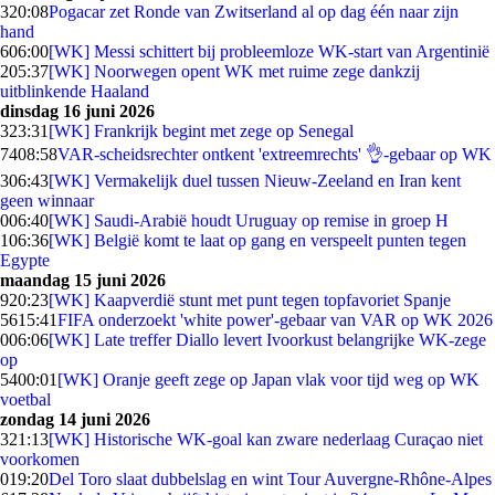
3
20:08
Pogacar zet Ronde van Zwitserland al op dag één naar zijn
hand
6
06:00
[WK] Messi schittert bij probleemloze WK-start van Argentinië
2
05:37
[WK] Noorwegen opent WK met ruime zege dankzij
uitblinkende Haaland
dinsdag 16 juni 2026
3
23:31
[WK] Frankrijk begint met zege op Senegal
74
08:58
VAR-scheidsrechter ontkent 'extreemrechts' 👌-gebaar op WK
3
06:43
[WK] Vermakelijk duel tussen Nieuw-Zeeland en Iran kent
geen winnaar
0
06:40
[WK] Saudi-Arabië houdt Uruguay op remise in groep H
1
06:36
[WK] België komt te laat op gang en verspeelt punten tegen
Egypte
maandag 15 juni 2026
9
20:23
[WK] Kaapverdië stunt met punt tegen topfavoriet Spanje
56
15:41
FIFA onderzoekt 'white power'-gebaar van VAR op WK 2026
0
06:06
[WK] Late treffer Diallo levert Ivoorkust belangrijke WK-zege
op
54
00:01
[WK] Oranje geeft zege op Japan vlak voor tijd weg op WK
voetbal
zondag 14 juni 2026
3
21:13
[WK] Historische WK-goal kan zware nederlaag Curaçao niet
voorkomen
0
19:20
Del Toro slaat dubbelslag en wint Tour Auvergne-Rhône-Alpes