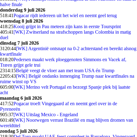
halve finale
donderdag 9 juli 2026
5
18:41
Pogacar rijdt iedereen uit het wiel en neemt geel terug
woensdag 8 juli 2026
4
18:25
Kooij grijpt in Pau meteen zijn kans in eerste Toursprint
4
05:41
[WK] Zwitserland na strafschoppen langs Colombia in matig
duel
dinsdag 7 juli 2026
31
20:44
[WK] Argentinië ontsnapt na 0-2 achterstand en bereikt alsnog
kwartfinale
0
18:20
Pedersen maakt werk ploeggenoten Simmons en Vacek af,
Træen grijpt gele trui
23
14:15
België veegt de vloer aan met team USA én Trump
22
05:43
[WK] België ondanks inmenging Trump naar kwartfinales na
ruime winst op VS
6
05:00
[WK] Merino velt Portugal en bezorgt Spanje plek bij laatste
acht
maandag 6 juli 2026
4
17:52
Pogacar troeft Vingegaard af en neemt geel over in de
Pyreneeën
9
05:37
[WK] Uitslag Mexico - Engeland
6
01:49
[WK] Noorwegen verrast Brazilië en mag blijven dromen van
wereldtitel
zondag 5 juli 2026
2
18:30
Del Toro maakt UAE-feest compleet in Barcelona, Vingegaard