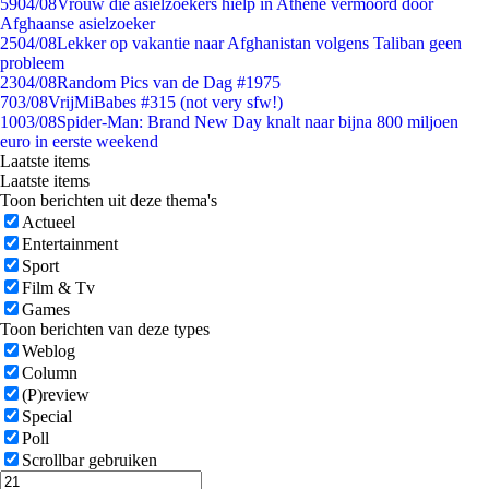
59
04/08
Vrouw die asielzoekers hielp in Athene vermoord door
Afghaanse asielzoeker
25
04/08
Lekker op vakantie naar Afghanistan volgens Taliban geen
probleem
23
04/08
Random Pics van de Dag #1975
7
03/08
VrijMiBabes #315 (not very sfw!)
10
03/08
Spider-Man: Brand New Day knalt naar bijna 800 miljoen
euro in eerste weekend
Laatste items
Laatste items
Toon berichten uit deze thema's
Actueel
Entertainment
Sport
Film & Tv
Games
Toon berichten van deze types
Weblog
Column
(P)review
Special
Poll
Scrollbar gebruiken