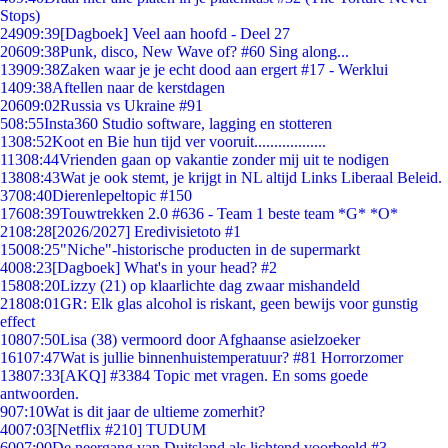
Stops)
249
09:39
[Dagboek] Veel aan hoofd - Deel 27
206
09:38
Punk, disco, New Wave of? #60 Sing along...
139
09:38
Zaken waar je je echt dood aan ergert #17 - Werklui
14
09:38
Aftellen naar de kerstdagen
206
09:02
Russia vs Ukraine #91
5
08:55
Insta360 Studio software, lagging en stotteren
13
08:52
Koot en Bie hun tijd ver vooruit..................
113
08:44
Vrienden gaan op vakantie zonder mij uit te nodigen
138
08:43
Wat je ook stemt, je krijgt in NL altijd Links Liberaal Beleid.
37
08:40
Dierenlepeltopic #150
176
08:39
Touwtrekken 2.0 #636 - Team 1 beste team *G* *O*
21
08:28
[2026/2027] Eredivisietoto #1
150
08:25
"Niche"-historische producten in de supermarkt
40
08:23
[Dagboek] What's in your head? #2
158
08:20
Lizzy (21) op klaarlichte dag zwaar mishandeld
218
08:01
GR: Elk glas alcohol is riskant, geen bewijs voor gunstig
effect
108
07:50
Lisa (38) vermoord door Afghaanse asielzoeker
161
07:47
Wat is jullie binnenhuistemperatuur? #81 Horrorzomer
138
07:33
[AKQ] #3384 Topic met vragen. En soms goede
antwoorden.
9
07:10
Wat is dit jaar de ultieme zomerhit?
40
07:03
[Netflix #210] TUDUM
60
07:00
De neergang van Duitsland als lichtend voorbeeld #3