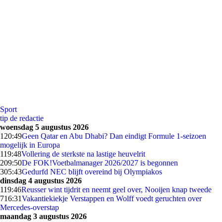
Sport
tip de redactie
woensdag 5 augustus 2026
1
20:49
Geen Qatar en Abu Dhabi? Dan eindigt Formule 1-seizoen
mogelijk in Europa
1
19:48
Vollering de sterkste na lastige heuvelrit
2
09:50
De FOK!Voetbalmanager 2026/2027 is begonnen
3
05:43
Gedurfd NEC blijft overeind bij Olympiakos
dinsdag 4 augustus 2026
1
19:46
Reusser wint tijdrit en neemt geel over, Nooijen knap tweede
7
16:31
Vakantiekiekje Verstappen en Wolff voedt geruchten over
Mercedes-overstap
maandag 3 augustus 2026