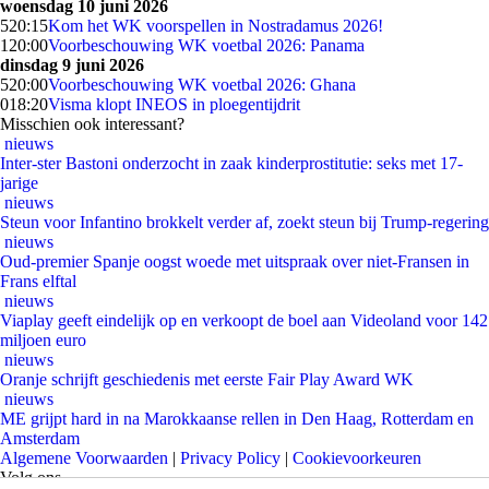
woensdag 10 juni 2026
5
20:15
Kom het WK voorspellen in Nostradamus 2026!
1
20:00
Voorbeschouwing WK voetbal 2026: Panama
dinsdag 9 juni 2026
5
20:00
Voorbeschouwing WK voetbal 2026: Ghana
0
18:20
Visma klopt INEOS in ploegentijdrit
Misschien ook interessant?
nieuws
Inter-ster Bastoni onderzocht in zaak kinderprostitutie: seks met 17-
jarige
nieuws
Steun voor Infantino brokkelt verder af, zoekt steun bij Trump-regering
nieuws
Oud-premier Spanje oogst woede met uitspraak over niet-Fransen in
Frans elftal
nieuws
Viaplay geeft eindelijk op en verkoopt de boel aan Videoland voor 142
miljoen euro
nieuws
Oranje schrijft geschiedenis met eerste Fair Play Award WK
nieuws
ME grijpt hard in na Marokkaanse rellen in Den Haag, Rotterdam en
Amsterdam
Algemene Voorwaarden
|
Privacy Policy
|
Cookievoorkeuren
Volg ons