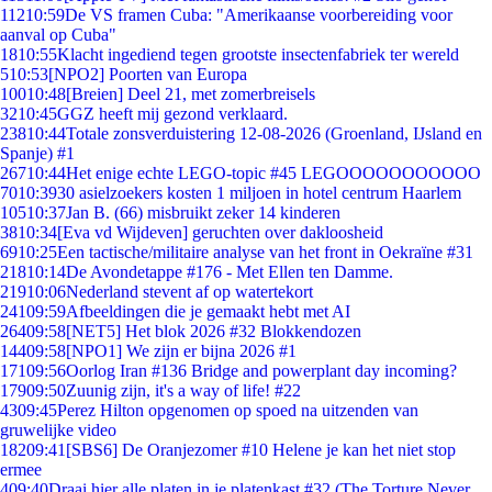
112
10:59
De VS framen Cuba: "Amerikaanse voorbereiding voor
aanval op Cuba"
18
10:55
Klacht ingediend tegen grootste insectenfabriek ter wereld
5
10:53
[NPO2] Poorten van Europa
100
10:48
[Breien] Deel 21, met zomerbreisels
32
10:45
GGZ heeft mij gezond verklaard.
238
10:44
Totale zonsverduistering 12-08-2026 (Groenland, IJsland en
Spanje) #1
267
10:44
Het enige echte LEGO-topic #45 LEGOOOOOOOOOOO
70
10:39
30 asielzoekers kosten 1 miljoen in hotel centrum Haarlem
105
10:37
Jan B. (66) misbruikt zeker 14 kinderen
38
10:34
[Eva vd Wijdeven] geruchten over dakloosheid
69
10:25
Een tactische/militaire analyse van het front in Oekraïne #31
218
10:14
De Avondetappe #176 - Met Ellen ten Damme.
219
10:06
Nederland stevent af op watertekort
241
09:59
Afbeeldingen die je gemaakt hebt met AI
264
09:58
[NET5] Het blok 2026 #32 Blokkendozen
144
09:58
[NPO1] We zijn er bijna 2026 #1
171
09:56
Oorlog Iran #136 Bridge and powerplant day incoming?
179
09:50
Zuunig zijn, it's a way of life! #22
43
09:45
Perez Hilton opgenomen op spoed na uitzenden van
gruwelijke video
182
09:41
[SBS6] De Oranjezomer #10 Helene je kan het niet stop
ermee
4
09:40
Draai hier alle platen in je platenkast #32 (The Torture Never