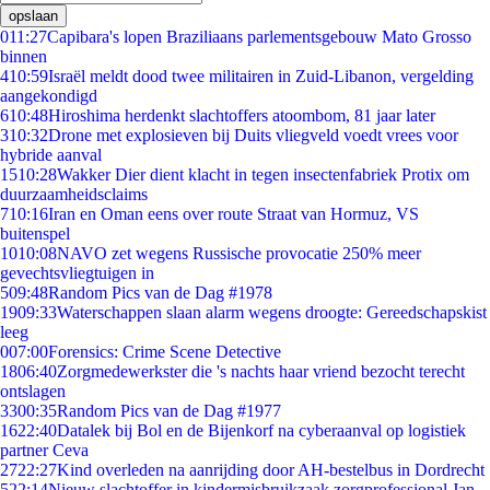
opslaan
0
11:27
Capibara's lopen Braziliaans parlementsgebouw Mato Grosso
binnen
4
10:59
Israël meldt dood twee militairen in Zuid-Libanon, vergelding
aangekondigd
6
10:48
Hiroshima herdenkt slachtoffers atoombom, 81 jaar later
3
10:32
Drone met explosieven bij Duits vliegveld voedt vrees voor
hybride aanval
15
10:28
Wakker Dier dient klacht in tegen insectenfabriek Protix om
duurzaamheidsclaims
7
10:16
Iran en Oman eens over route Straat van Hormuz, VS
buitenspel
10
10:08
NAVO zet wegens Russische provocatie 250% meer
gevechtsvliegtuigen in
5
09:48
Random Pics van de Dag #1978
19
09:33
Waterschappen slaan alarm wegens droogte: Gereedschapskist
leeg
0
07:00
Forensics: Crime Scene Detective
18
06:40
Zorgmedewerkster die 's nachts haar vriend bezocht terecht
ontslagen
33
00:35
Random Pics van de Dag #1977
16
22:40
Datalek bij Bol en de Bijenkorf na cyberaanval op logistiek
partner Ceva
27
22:27
Kind overleden na aanrijding door AH-bestelbus in Dordrecht
5
22:14
Nieuw slachtoffer in kindermisbruikzaak zorgprofessional Jan