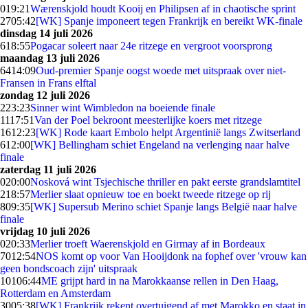
0
19:21
Wærenskjold houdt Kooij en Philipsen af in chaotische sprint
27
05:42
[WK] Spanje imponeert tegen Frankrijk en bereikt WK-finale
dinsdag 14 juli 2026
6
18:55
Pogacar soleert naar 24e ritzege en vergroot voorsprong
maandag 13 juli 2026
64
14:09
Oud-premier Spanje oogst woede met uitspraak over niet-
Fransen in Frans elftal
zondag 12 juli 2026
2
23:23
Sinner wint Wimbledon na boeiende finale
11
17:51
Van der Poel bekroont meesterlijke koers met ritzege
16
12:23
[WK] Rode kaart Embolo helpt Argentinië langs Zwitserland
6
12:00
[WK] Bellingham schiet Engeland na verlenging naar halve
finale
zaterdag 11 juli 2026
0
20:00
Nosková wint Tsjechische thriller en pakt eerste grandslamtitel
2
18:57
Merlier slaat opnieuw toe en boekt tweede ritzege op rij
8
09:35
[WK] Supersub Merino schiet Spanje langs België naar halve
finale
vrijdag 10 juli 2026
0
20:33
Merlier troeft Waerenskjold en Girmay af in Bordeaux
70
12:54
NOS komt op voor Van Hooijdonk na fophef over 'vrouw kan
geen bondscoach zijn' uitspraak
101
06:44
ME grijpt hard in na Marokkaanse rellen in Den Haag,
Rotterdam en Amsterdam
30
05:38
[WK] Frankrijk rekent overtuigend af met Marokko en staat in