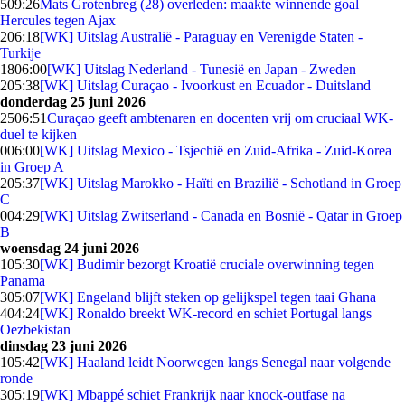
5
09:26
Mats Grotenbreg (28) overleden: maakte winnende goal
Hercules tegen Ajax
2
06:18
[WK] Uitslag Australië - Paraguay en Verenigde Staten -
Turkije
18
06:00
[WK] Uitslag Nederland - Tunesië en Japan - Zweden
2
05:38
[WK] Uitslag Curaçao - Ivoorkust en Ecuador - Duitsland
donderdag 25 juni 2026
25
06:51
Curaçao geeft ambtenaren en docenten vrij om cruciaal WK-
duel te kijken
0
06:00
[WK] Uitslag Mexico - Tsjechië en Zuid-Afrika - Zuid-Korea
in Groep A
2
05:37
[WK] Uitslag Marokko - Haïti en Brazilië - Schotland in Groep
C
0
04:29
[WK] Uitslag Zwitserland - Canada en Bosnië - Qatar in Groep
B
woensdag 24 juni 2026
1
05:30
[WK] Budimir bezorgt Kroatië cruciale overwinning tegen
Panama
3
05:07
[WK] Engeland blijft steken op gelijkspel tegen taai Ghana
4
04:24
[WK] Ronaldo breekt WK-record en schiet Portugal langs
Oezbekistan
dinsdag 23 juni 2026
1
05:42
[WK] Haaland leidt Noorwegen langs Senegal naar volgende
ronde
3
05:19
[WK] Mbappé schiet Frankrijk naar knock-outfase na