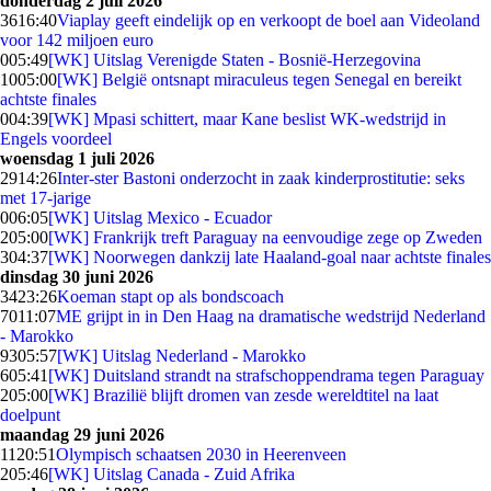
donderdag 2 juli 2026
36
16:40
Viaplay geeft eindelijk op en verkoopt de boel aan Videoland
voor 142 miljoen euro
0
05:49
[WK] Uitslag Verenigde Staten - Bosnië-Herzegovina
10
05:00
[WK] België ontsnapt miraculeus tegen Senegal en bereikt
achtste finales
0
04:39
[WK] Mpasi schittert, maar Kane beslist WK-wedstrijd in
Engels voordeel
woensdag 1 juli 2026
29
14:26
Inter-ster Bastoni onderzocht in zaak kinderprostitutie: seks
met 17-jarige
0
06:05
[WK] Uitslag Mexico - Ecuador
2
05:00
[WK] Frankrijk treft Paraguay na eenvoudige zege op Zweden
3
04:37
[WK] Noorwegen dankzij late Haaland-goal naar achtste finales
dinsdag 30 juni 2026
34
23:26
Koeman stapt op als bondscoach
70
11:07
ME grijpt in in Den Haag na dramatische wedstrijd Nederland
- Marokko
93
05:57
[WK] Uitslag Nederland - Marokko
6
05:41
[WK] Duitsland strandt na strafschoppendrama tegen Paraguay
2
05:00
[WK] Brazilië blijft dromen van zesde wereldtitel na laat
doelpunt
maandag 29 juni 2026
11
20:51
Olympisch schaatsen 2030 in Heerenveen
2
05:46
[WK] Uitslag Canada - Zuid Afrika