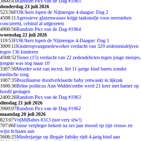
38
00:43
Random Pics van de Dag #1965
donderdag 23 juli 2026
5
23:56
FOK!kers lopen de Nijmeegse 4-daagse: Dag 2
45
08:11
Agressieve glazenwasser krijgt taakstrafje voor neersteken
concurrent, celstraf al uitgezeten
49
00:56
Random Pics van de Dag #1964
woensdag 22 juli 2026
1
19:53
FOK!kers lopen de Nijmeegse 4-Daagse: Dag 1
30
09:11
Kinderopvangmedewerker verdacht van 329 zedenmisdrijven
tegen 136 kinderen
45
08:52
Tiener (15) verdacht van 22 zedendelicten tegen jonge meisjes,
jongste was nog maar 10
33
07:50
Moeder wist van incest, liet 11-jarige kind baren zonder
medische zorg
10
07:35
Braziliaanse doodverklaarde baby ontwaakt in lijkzak
16
06:36
Britse politicus Ann Widdecombe werd 21 keer met hamer op
hoofd geslagen
24
00:26
Random Pics van de Dag #1963
dinsdag 21 juli 2026
39
00:07
Random Pics van de Dag #1962
maandag 20 juli 2026
8
23:07
VrijMiBabes #313 (not very sfw!)
7
07:06
Franse verpleger bekent na zes jaar moord op zijn vrouw en
wijst lichaam aan
56
06:25
Minderjarige op illegale fatbike rijdt 4-jarig kind aan