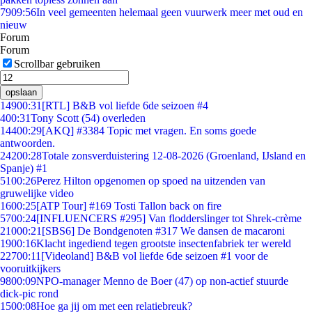
79
09:56
In veel gemeenten helemaal geen vuurwerk meer met oud en
nieuw
Forum
Forum
Scrollbar gebruiken
opslaan
149
00:31
[RTL] B&B vol liefde 6de seizoen #4
4
00:31
Tony Scott (54) overleden
144
00:29
[AKQ] #3384 Topic met vragen. En soms goede
antwoorden.
242
00:28
Totale zonsverduistering 12-08-2026 (Groenland, IJsland en
Spanje) #1
51
00:26
Perez Hilton opgenomen op spoed na uitzenden van
gruwelijke video
16
00:25
[ATP Tour] #169 Tosti Tallon back on fire
57
00:24
[INFLUENCERS #295] Van flodderslinger tot Shrek-crème
210
00:21
[SBS6] De Bondgenoten #317 We dansen de macaroni
19
00:16
Klacht ingediend tegen grootste insectenfabriek ter wereld
227
00:11
[Videoland] B&B vol liefde 6de seizoen #1 voor de
vooruitkijkers
98
00:09
NPO-manager Menno de Boer (47) op non-actief stuurde
dick-pic rond
15
00:08
Hoe ga jij om met een relatiebreuk?