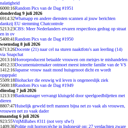
nalatigheid
60
00:16
Random Pics van de Dag #1951
donderdag 9 juli 2026
69
14:32
Whatsapp en andere diensten scannen al jouw berichten
dankzij EU stemming Chatcontrole
52
13:23
CBS: Meer Nederlanders ervaren respectloos gedrag op straat
en in ov
54
00:41
Random Pics van de Dag #1950
woensdag 8 juli 2026
67
13:26
Docente (21) naar cel na sturen naaktfoto's aan leerling (14)
via Snapchat
20
13:16
Horrorproducent betaalde vrouwen om meisjes te mishandelen
49
12:33
Documentairemaker ontmoet meest inteelte familie van de VS
14
12:16
Japanse vrouw naait mond huisgenoot dicht en wordt
opgepakt
55
09:18
Biohacker die eeuwig wil leven is ongeneeslijk ziek
56
00:18
Random Pics van de Dag #1949
dinsdag 7 juli 2026
12
13:19
Bankmanager vervangt kluisgeld door speelgoedbiljetten met
dieren
88
07:47
Huiselijk geweld treft mannen bijna net zo vaak als vrouwen,
vrouwen net zo vaak dader
maandag 6 juli 2026
9
23:55
VrijMiBabes #311 (not very sfw!)
14
09:36
Politie rolt horrorcrèche in Indonesië op: 27 verdachten zware