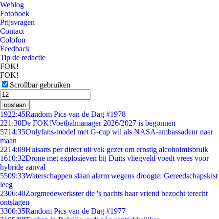
Weblog
Fotoboek
Prijsvragen
Contact
Colofon
Feedback
Tip de redactie
FOK!
FOK!
Scrollbar gebruiken
opslaan
19
22:45
Random Pics van de Dag #1978
2
21:30
De FOK!Voetbalmanager 2026/2027 is begonnen
57
14:35
Onlyfans-model met G-cup wil als NASA-ambassadeur naar
maan
22
14:09
Huisarts per direct uit vak gezet om ernstig alcoholmisbruik
16
10:32
Drone met explosieven bij Duits vliegveld voedt vrees voor
hybride aanval
55
09:33
Waterschappen slaan alarm wegens droogte: Gereedschapskist
leeg
23
06:40
Zorgmedewerkster die 's nachts haar vriend bezocht terecht
ontslagen
33
00:35
Random Pics van de Dag #1977