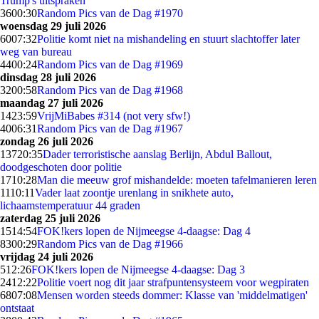
Trump's uitspraken
36
00:30
Random Pics van de Dag #1970
woensdag 29 juli 2026
60
07:32
Politie komt niet na mishandeling en stuurt slachtoffer later
weg van bureau
44
00:24
Random Pics van de Dag #1969
dinsdag 28 juli 2026
32
00:58
Random Pics van de Dag #1968
maandag 27 juli 2026
14
23:59
VrijMiBabes #314 (not very sfw!)
40
06:31
Random Pics van de Dag #1967
zondag 26 juli 2026
137
20:35
Dader terroristische aanslag Berlijn, Abdul Ballout,
doodgeschoten door politie
17
10:28
Man die meeuw grof mishandelde: moeten tafelmanieren leren
11
10:11
Vader laat zoontje urenlang in snikhete auto,
lichaamstemperatuur 44 graden
zaterdag 25 juli 2026
15
14:54
FOK!kers lopen de Nijmeegse 4-daagse: Dag 4
83
00:29
Random Pics van de Dag #1966
vrijdag 24 juli 2026
5
12:26
FOK!kers lopen de Nijmeegse 4-daagse: Dag 3
24
12:22
Politie voert nog dit jaar strafpuntensysteem voor wegpiraten
68
07:08
Mensen worden steeds dommer: Klasse van 'middelmatigen'
ontstaat