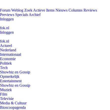
Forum
Weblog
Zoek
Actieve Items
Nieuws
Columns
Reviews
Previews
Specials
Archief
Inloggen
fok.nl
Inloggen
fok.nl
Actueel
Nederland
Internationaal
Economie
Politiek
Tech
Showbiz en Gossip
Opmerkelijk
Entertainment
Showbiz en Gossip
Muziek
Film
Televisie
Media & Cultuur
Bioscoopagenda