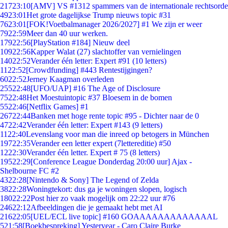
217
23:10
[AMV] VS #1312 spammers van de internationale rechtsorde
49
23:01
Het grote dagelijkse Trump nieuws topic #31
76
23:01
[FOK!Voetbalmanager 2026/2027] #1 We zijn er weer
79
22:59
Meer dan 40 uur werken.
179
22:56
[PlayStation #184] Nieuw deel
109
22:56
Kapper Walat (27) slachtoffer van vernielingen
140
22:52
Verander één letter: Expert #91 (10 letters)
11
22:52
[Crowdfunding] #443 Rentestijgingen?
60
22:52
Jerney Kaagman overleden
255
22:48
[UFO/UAP] #16 The Age of Disclosure
75
22:48
Het Moestuintopic #37 Bloesem in de bomen
55
22:46
[Netflix Games] #1
267
22:44
Banken met hoge rente topic #95 - Dichter naar de 0
47
22:42
Verander één letter: Expert #143 (9 letters)
11
22:40
Levenslang voor man die inreed op betogers in München
197
22:35
Verander een letter expert (7lettereditie) #50
12
22:30
Verander één letter. Expert # 75 (8 letters)
195
22:29
[Conference League Donderdag 20:00 uur] Ajax -
Shelbourne FC #2
43
22:28
[Nintendo & Sony] The Legend of Zelda
38
22:28
Woningtekort: dus ga je woningen slopen, logisch
180
22:22
Post hier zo vaak mogelijk om 22:22 uur #76
246
22:12
Afbeeldingen die je gemaakt hebt met AI
216
22:05
[UEL/ECL live topic] #160 GOAAAAAAAAAAAAAL
5
21:58
[Boekbespreking] Yesteryear - Caro Claire Burke