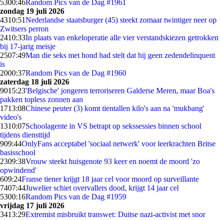
53
00:46
Random Pics van de Dag #1961
zondag 19 juli 2026
43
10:51
Nederlandse staatsburger (45) steekt zomaar twintiger neer op
Zwitsers perron
24
10:33
In plaats van enkeloperatie alle vier verstandskiezen getrokken
bij 17-jarig meisje
25
07:49
Man die seks met hond had stelt dat hij geen zedendelinquent
is
20
00:37
Random Pics van de Dag #1960
zaterdag 18 juli 2026
90
15:23
'Belgische' jongeren terroriseren Galderse Meren, maar Boa's
pakken topless zonnen aan
17
13:08
Chinese peuter (3) komt tientallen kilo's aan na 'mukbang'
video's
13
10:07
Schoolagente in VS betrapt op sekssessies binnen school
tijdens diensttijd
9
09:44
OnlyFans acceptabel 'sociaal netwerk' voor leerkrachten Britse
basisschool
23
09:38
Vrouw steekt huisgenote 93 keer en noemt de moord 'zo
opwindend'
6
09:24
Franse tiener krijgt 18 jaar cel voor moord op surveillante
74
07:44
Juwelier schiet overvallers dood, krijgt 14 jaar cel
53
00:16
Random Pics van de Dag #1959
vrijdag 17 juli 2026
34
13:29
Extremist misbruikt transwet: Duitse nazi-activist met snor