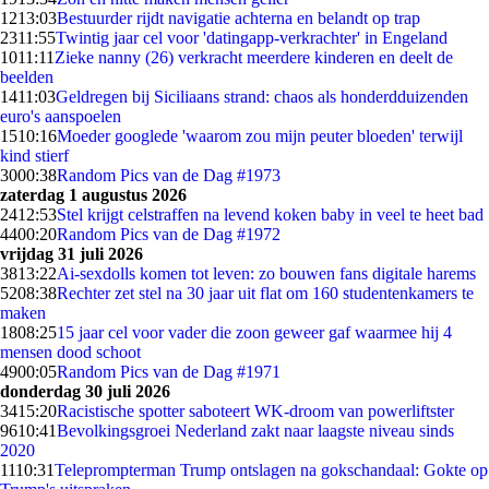
12
13:03
Bestuurder rijdt navigatie achterna en belandt op trap
23
11:55
Twintig jaar cel voor 'datingapp-verkrachter' in Engeland
10
11:11
Zieke nanny (26) verkracht meerdere kinderen en deelt de
beelden
14
11:03
Geldregen bij Siciliaans strand: chaos als honderdduizenden
euro's aanspoelen
15
10:16
Moeder googlede 'waarom zou mijn peuter bloeden' terwijl
kind stierf
30
00:38
Random Pics van de Dag #1973
zaterdag 1 augustus 2026
24
12:53
Stel krijgt celstraffen na levend koken baby in veel te heet bad
44
00:20
Random Pics van de Dag #1972
vrijdag 31 juli 2026
38
13:22
Ai-sexdolls komen tot leven: zo bouwen fans digitale harems
52
08:38
Rechter zet stel na 30 jaar uit flat om 160 studentenkamers te
maken
18
08:25
15 jaar cel voor vader die zoon geweer gaf waarmee hij 4
mensen dood schoot
49
00:05
Random Pics van de Dag #1971
donderdag 30 juli 2026
34
15:20
Racistische spotter saboteert WK-droom van powerliftster
96
10:41
Bevolkingsgroei Nederland zakt naar laagste niveau sinds
2020
11
10:31
Teleprompterman Trump ontslagen na gokschandaal: Gokte op