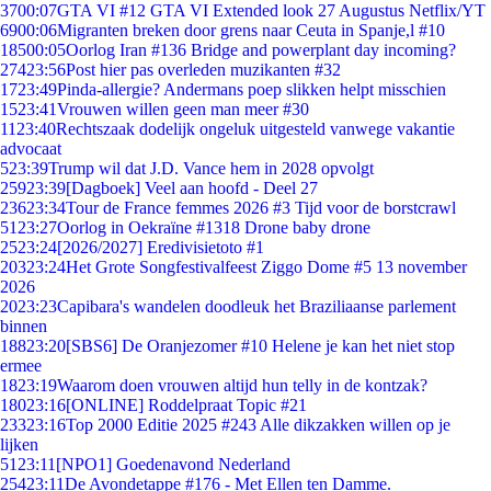
37
00:07
GTA VI #12 GTA VI Extended look 27 Augustus Netflix/YT
69
00:06
Migranten breken door grens naar Ceuta in Spanje,l #10
185
00:05
Oorlog Iran #136 Bridge and powerplant day incoming?
274
23:56
Post hier pas overleden muzikanten #32
17
23:49
Pinda-allergie? Andermans poep slikken helpt misschien
15
23:41
Vrouwen willen geen man meer #30
11
23:40
Rechtszaak dodelijk ongeluk uitgesteld vanwege vakantie
advocaat
5
23:39
Trump wil dat J.D. Vance hem in 2028 opvolgt
259
23:39
[Dagboek] Veel aan hoofd - Deel 27
236
23:34
Tour de France femmes 2026 #3 Tijd voor de borstcrawl
51
23:27
Oorlog in Oekraïne #1318 Drone baby drone
25
23:24
[2026/2027] Eredivisietoto #1
203
23:24
Het Grote Songfestivalfeest Ziggo Dome #5 13 november
2026
20
23:23
Capibara's wandelen doodleuk het Braziliaanse parlement
binnen
188
23:20
[SBS6] De Oranjezomer #10 Helene je kan het niet stop
ermee
18
23:19
Waarom doen vrouwen altijd hun telly in de kontzak?
180
23:16
[ONLINE] Roddelpraat Topic #21
233
23:16
Top 2000 Editie 2025 #243 Alle dikzakken willen op je
lijken
51
23:11
[NPO1] Goedenavond Nederland
254
23:11
De Avondetappe #176 - Met Ellen ten Damme.