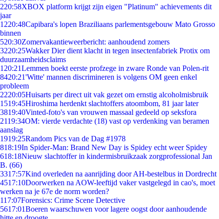
2
20:58
XBOX platform krijgt zijn eigen "Platinum" achievements dit
jaar
12
20:48
Capibara's lopen Braziliaans parlementsgebouw Mato Grosso
binnen
5
20:30
Zomervakantieweerbericht: aanhoudend zomers
32
20:25
Wakker Dier dient klacht in tegen insectenfabriek Protix om
duurzaamheidsclaims
1
20:21
Lemmen boekt eerste profzege in zware Ronde van Polen-rit
84
20:21
'Witte' mannen discrimineren is volgens OM geen enkel
probleem
22
20:05
Huisarts per direct uit vak gezet om ernstig alcoholmisbruik
15
19:45
Hiroshima herdenkt slachtoffers atoombom, 81 jaar later
38
19:40
Vinted-foto's van vrouwen massaal gedeeld op seksfora
21
19:34
OM: vierde verdachte (18) vast op verdenking van beramen
aanslag
19
19:25
Random Pics van de Dag #1978
8
18:19
In Spider-Man: Brand New Day is Spidey echt weer Spidey
6
18:18
Nieuw slachtoffer in kindermisbruikzaak zorgprofessional Jan
B. (66)
33
17:57
Kind overleden na aanrijding door AH-bestelbus in Dordrecht
45
17:10
Doorwerken na AOW-leeftijd vaker vastgelegd in cao's, moet
werken na je 67e de norm worden?
1
17:07
Forensics: Crime Scene Detective
56
17:01
Boeren waarschuwen voor lagere oogst door aanhoudende
hitte en droogte