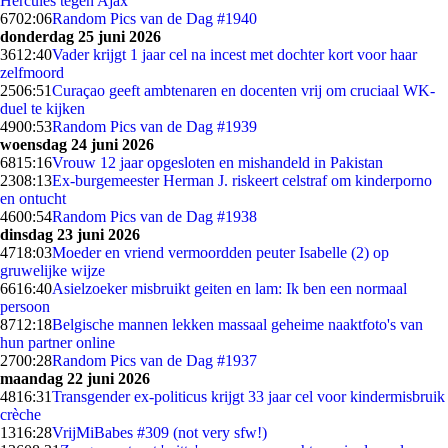
Hercules tegen Ajax
67
02:06
Random Pics van de Dag #1940
donderdag 25 juni 2026
36
12:40
Vader krijgt 1 jaar cel na incest met dochter kort voor haar
zelfmoord
25
06:51
Curaçao geeft ambtenaren en docenten vrij om cruciaal WK-
duel te kijken
49
00:53
Random Pics van de Dag #1939
woensdag 24 juni 2026
68
15:16
Vrouw 12 jaar opgesloten en mishandeld in Pakistan
23
08:13
Ex-burgemeester Herman J. riskeert celstraf om kinderporno
en ontucht
46
00:54
Random Pics van de Dag #1938
dinsdag 23 juni 2026
47
18:03
Moeder en vriend vermoordden peuter Isabelle (2) op
gruwelijke wijze
66
16:40
Asielzoeker misbruikt geiten en lam: Ik ben een normaal
persoon
87
12:18
Belgische mannen lekken massaal geheime naaktfoto's van
hun partner online
27
00:28
Random Pics van de Dag #1937
maandag 22 juni 2026
48
16:31
Transgender ex-politicus krijgt 33 jaar cel voor kindermisbruik
crèche
13
16:28
VrijMiBabes #309 (not very sfw!)