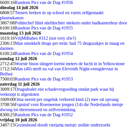
66
00:16
Random Pics van de Dag #1956
dinsdag 14 juli 2026
68
08:57
Tieners breken in op school en vuren zelfgemaakt
plasmakanon
38
07:08
Politiechef filmt stiefdochter stiekem onder badkamerdeur door
61
00:18
Random Pics van de Dag #1955
maandag 13 juli 2026
16
19:16
VrijMiBabes #312 (not very sfw!)
23
06:13
Man smokkelt drugs per trein: had 75 drugszakjes in maag en
darmen
61
00:24
Random Pics van de Dag #1954
zondag 12 juli 2026
27
12:45
Woeste bison slingert toerist meters de lucht in in Yellowstone
17
12:34
Man (40) sterft na val van Eleventh Night-vreugdevuur in
Belfast
75
00:03
Random Pics van de Dag #1953
zaterdag 11 juli 2026
30
09:17
Drugsdealer eist schadevergoeding omdat park waar hij
verkoopt is afgesloten
16
09:00
Oma neemt per ongeluk verkeerd kind (2) mee uit opvang
37
08:56
Fopstraf voor Roemeense jongen (14) die Nederlands meisje
dwong tot dierenmoord en zelfverminking
83
00:25
Random Pics van de Dag #1952
vrijdag 10 juli 2026
34
07:15
Gezinshond doodt vierjarig meisje: politie onderzoekt