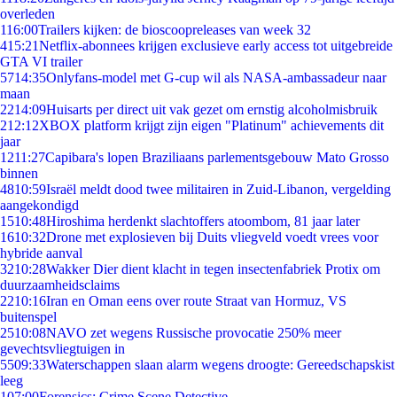
overleden
1
16:00
Trailers kijken: de bioscoopreleases van week 32
4
15:21
Netflix-abonnees krijgen exclusieve early access tot uitgebreide
GTA VI trailer
57
14:35
Onlyfans-model met G-cup wil als NASA-ambassadeur naar
maan
22
14:09
Huisarts per direct uit vak gezet om ernstig alcoholmisbruik
2
12:12
XBOX platform krijgt zijn eigen "Platinum" achievements dit
jaar
12
11:27
Capibara's lopen Braziliaans parlementsgebouw Mato Grosso
binnen
48
10:59
Israël meldt dood twee militairen in Zuid-Libanon, vergelding
aangekondigd
15
10:48
Hiroshima herdenkt slachtoffers atoombom, 81 jaar later
16
10:32
Drone met explosieven bij Duits vliegveld voedt vrees voor
hybride aanval
32
10:28
Wakker Dier dient klacht in tegen insectenfabriek Protix om
duurzaamheidsclaims
22
10:16
Iran en Oman eens over route Straat van Hormuz, VS
buitenspel
25
10:08
NAVO zet wegens Russische provocatie 250% meer
gevechtsvliegtuigen in
55
09:33
Waterschappen slaan alarm wegens droogte: Gereedschapskist
leeg
1
07:00
Forensics: Crime Scene Detective