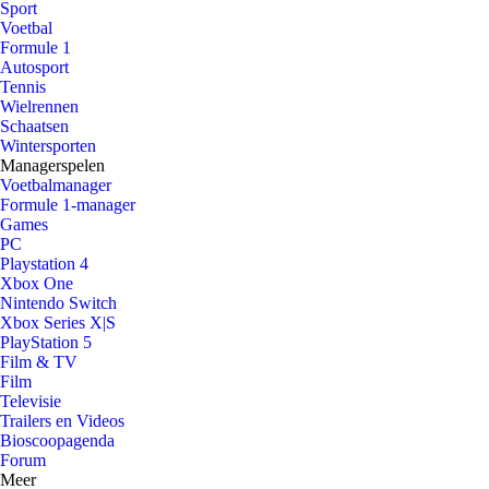
Sport
Voetbal
Formule 1
Autosport
Tennis
Wielrennen
Schaatsen
Wintersporten
Managerspelen
Voetbalmanager
Formule 1-manager
Games
PC
Playstation 4
Xbox One
Nintendo Switch
Xbox Series X|S
PlayStation 5
Film & TV
Film
Televisie
Trailers en Videos
Bioscoopagenda
Forum
Meer