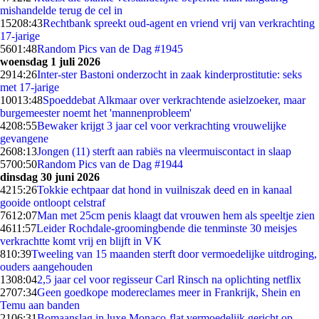
mishandelde terug de cel in
152
08:43
Rechtbank spreekt oud-agent en vriend vrij van verkrachting
17-jarige
56
01:48
Random Pics van de Dag #1945
woensdag 1 juli 2026
29
14:26
Inter-ster Bastoni onderzocht in zaak kinderprostitutie: seks
met 17-jarige
100
13:48
Spoeddebat Alkmaar over verkrachtende asielzoeker, maar
burgemeester noemt het 'mannenprobleem'
42
08:55
Bewaker krijgt 3 jaar cel voor verkrachting vrouwelijke
gevangene
26
08:13
Jongen (11) sterft aan rabiës na vleermuiscontact in slaap
57
00:50
Random Pics van de Dag #1944
dinsdag 30 juni 2026
42
15:26
Tokkie echtpaar dat hond in vuilniszak deed en in kanaal
gooide ontloopt celstraf
76
12:07
Man met 25cm penis klaagt dat vrouwen hem als speeltje zien
46
11:57
Leider Rochdale-groomingbende die tenminste 30 meisjes
verkrachtte komt vrij en blijft in VK
8
10:39
Tweeling van 15 maanden sterft door vermoedelijke uitdroging,
ouders aangehouden
13
08:04
2,5 jaar cel voor regisseur Carl Rinsch na oplichting netflix
27
07:34
Geen goedkope modereclames meer in Frankrijk, Shein en
Temu aan banden
21
06:31
Bomaanslag in luxe Monaco-flat vermoedelijk gericht op