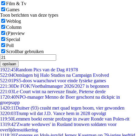
Film & Tv
Games
Toon berichten van deze types
Weblog
Column
(P)review
Special
Poll
Scrollbar gebruiken
opslaan
19
22:45
Random Pics van de Dag #1978
5
22:04
Ontslagen bij Halo Studios na Campaign Evolved
5
22:01
PS5-doos waarschuwt voor einde fysieke games
2
21:30
De FOK!Voetbalmanager 2026/2027 is begonnen
2
21:03
Le Court wint na nerveuze finale, Pieterse derde
17
20:40
NPO-manager Menno de Boer geschorst na dickpic in
groepsapp
14
20:11
Duitser (93) crasht met quad tegen boom, vier gewonden
32
20:03
Trump wil dat J.D. Vance hem in 2028 opvolgt
1
19:50
Lemmen boekt eerste profzege in zware Ronde van Polen-rit
13
19:42
'Zwarte weduwes' in Rusland trouwen soldaten voor
overlijdensuitkering
11
18:20
Zangeres en Idols-jurylid Jerney Kaagman op 79-jarige leeftijd