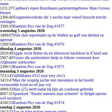
maan
12
11:27
Capibara's lopen Braziliaans parlementsgebouw Mato Grosso
binnen
23
06:40
Zorgmedewerkster die 's nachts haar vriend bezocht terecht
ontslagen
33
00:35
Random Pics van de Dag #1977
woensdag 5 augustus 2026
34
09:07
Dirk sluit supermarkt op de Wallen na golf van diefstal en
agressie
12
00:54
Random Pics van de Dag #1976
dinsdag 4 augustus 2026
20
10:49
Apple vecht Britse eis tot inbouwen backdoor in iCloud aan
59
07:40
Vrouw die asielzoekers hielp in Athene vermoord door
Afghaanse asielzoeker
23
00:13
Random Pics van de Dag #1975
maandag 3 augustus 2026
7
23:14
VrijMiBabes #315 (not very sfw!)
34
13:47
Man die zesjarig jochie met messteken in het hoofd
vermoordde komt na elf jaar vrij
49
09:32
Man (25) sterft nadat hij lijm als condoom gebruikt
80
07:11
Spandoek "Bruine mannen naar achteren" in België opeens
wèl racistisch
41
00:55
Random Pics van de Dag #1974
zondag 2 augustus 2026
19
13:34
Zon en hitte maken mensen geiler