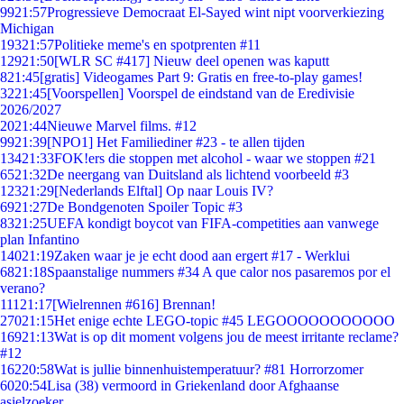
99
21:57
Progressieve Democraat El-Sayed wint nipt voorverkiezing
Michigan
193
21:57
Politieke meme's en spotprenten #11
129
21:50
[WLR SC #417] Nieuw deel openen was kaputt
8
21:45
[gratis] Videogames Part 9: Gratis en free-to-play games!
32
21:45
[Voorspellen] Voorspel de eindstand van de Eredivisie
2026/2027
20
21:44
Nieuwe Marvel films. #12
99
21:39
[NPO1] Het Familiediner #23 - te allen tijden
134
21:33
FOK!ers die stoppen met alcohol - waar we stoppen #21
65
21:32
De neergang van Duitsland als lichtend voorbeeld #3
123
21:29
[Nederlands Elftal] Op naar Louis IV?
69
21:27
De Bondgenoten Spoiler Topic #3
83
21:25
UEFA kondigt boycot van FIFA-competities aan vanwege
plan Infantino
140
21:19
Zaken waar je je echt dood aan ergert #17 - Werklui
68
21:18
Spaanstalige nummers #34 A que calor nos pasaremos por el
verano?
111
21:17
[Wielrennen #616] Brennan!
270
21:15
Het enige echte LEGO-topic #45 LEGOOOOOOOOOOO
169
21:13
Wat is op dit moment volgens jou de meest irritante reclame?
#12
162
20:58
Wat is jullie binnenhuistemperatuur? #81 Horrorzomer
60
20:54
Lisa (38) vermoord in Griekenland door Afghaanse
asielzoeker