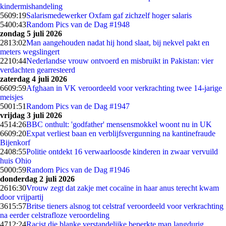
kindermishandeling
56
09:19
Salarismedewerker Oxfam gaf zichzelf hoger salaris
54
00:43
Random Pics van de Dag #1948
zondag 5 juli 2026
28
13:02
Man aangehouden nadat hij hond slaat, bij nekvel pakt en
meters wegslingert
22
10:44
Nederlandse vrouw ontvoerd en misbruikt in Pakistan: vier
verdachten gearresteerd
zaterdag 4 juli 2026
66
09:59
Afghaan in VK veroordeeld voor verkrachting twee 14-jarige
meisjes
50
01:51
Random Pics van de Dag #1947
vrijdag 3 juli 2026
45
14:26
BBC onthult: 'godfather' mensensmokkel woont nu in UK
66
09:20
Expat verliest baan en verblijfsvergunning na kantinefraude
Bijenkorf
24
08:55
Politie ontdekt 16 verwaarloosde kinderen in zwaar vervuild
huis Ohio
50
00:59
Random Pics van de Dag #1946
donderdag 2 juli 2026
26
16:30
Vrouw zegt dat zakje met cocaïne in haar anus terecht kwam
door vrijpartij
36
15:57
Britse tieners alsnog tot celstraf veroordeeld voor verkrachting
na eerder celstrafloze veroordeling
47
12:24
Racist die blanke verstandelijke beperkte man langdurig