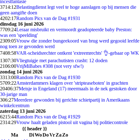
incestfantasie
37
14:12
Belastingdienst legt veel te hoge aanslagen op bij mensen die
geen aangifte doen
42
02:17
Random Pics van de Dag #1931
dinsdag 16 juni 2026
77
09:24
Leraar misbruikt en vermoordt geadopteerde baby Preston:
was een 'speelding'
23
09:05
Vrouw die zonder bungeekoord van brug werd gegooid leefde
nog toen ze gevonden werd
74
08:58
VAR-scheidsrechter ontkent 'extreemrechts' 👌-gebaar op WK
13
07:30
Vliegtuigje met parachutisten crasht: 12 doden
21
06:00
VrijMiBabes #308 (not very sfw!)
zondag 14 juni 2026
33
13:00
Random Pics van de Dag #1930
57
09:22
Amsterdammers klagen over 'stripteaseboten' in grachten
204
06:37
Meisje in Engeland (17) meermaals in de nek gestoken door
30-jarige man
3
06:27
Meerdere gewonden bij gerichte schietpartij in Amerikaans
winkelcentrum
zaterdag 13 juni 2026
62
15:44
Random Pics van de Dag #1929
23
14:29
Vrouw haalt geladen pistool uit vagina bij politiecontrole
{{ header }}
Ma
Di
Wo
Do
Vr
Za
Zo