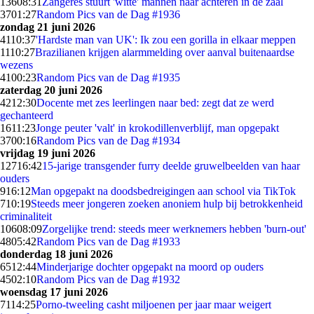
136
08:31
Zangeres stuurt 'witte' mannen naar achteren in de zaal
37
01:27
Random Pics van de Dag #1936
zondag 21 juni 2026
41
10:37
'Hardste man van UK': Ik zou een gorilla in elkaar meppen
11
10:27
Brazilianen krijgen alarmmelding over aanval buitenaardse
wezens
41
00:23
Random Pics van de Dag #1935
zaterdag 20 juni 2026
42
12:30
Docente met zes leerlingen naar bed: zegt dat ze werd
gechanteerd
16
11:23
Jonge peuter 'valt' in krokodillenverblijf, man opgepakt
37
00:16
Random Pics van de Dag #1934
vrijdag 19 juni 2026
127
16:42
15-jarige transgender furry deelde gruwelbeelden van haar
ouders
9
16:12
Man opgepakt na doodsbedreigingen aan school via TikTok
7
10:19
Steeds meer jongeren zoeken anoniem hulp bij betrokkenheid
criminaliteit
106
08:09
Zorgelijke trend: steeds meer werknemers hebben 'burn-out'
48
05:42
Random Pics van de Dag #1933
donderdag 18 juni 2026
65
12:44
Minderjarige dochter opgepakt na moord op ouders
45
02:10
Random Pics van de Dag #1932
woensdag 17 juni 2026
71
14:25
Porno-tweeling casht miljoenen per jaar maar weigert