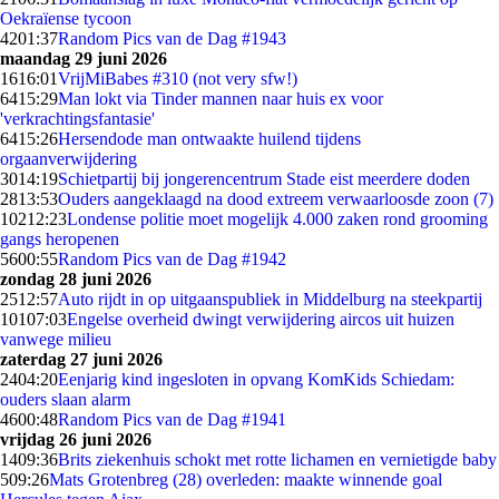
Oekraïense tycoon
42
01:37
Random Pics van de Dag #1943
maandag 29 juni 2026
16
16:01
VrijMiBabes #310 (not very sfw!)
64
15:29
Man lokt via Tinder mannen naar huis ex voor
'verkrachtingsfantasie'
64
15:26
Hersendode man ontwaakte huilend tijdens
orgaanverwijdering
30
14:19
Schietpartij bij jongerencentrum Stade eist meerdere doden
28
13:53
Ouders aangeklaagd na dood extreem verwaarloosde zoon (7)
102
12:23
Londense politie moet mogelijk 4.000 zaken rond grooming
gangs heropenen
56
00:55
Random Pics van de Dag #1942
zondag 28 juni 2026
25
12:57
Auto rijdt in op uitgaanspubliek in Middelburg na steekpartij
101
07:03
Engelse overheid dwingt verwijdering aircos uit huizen
vanwege milieu
zaterdag 27 juni 2026
24
04:20
Eenjarig kind ingesloten in opvang KomKids Schiedam:
ouders slaan alarm
46
00:48
Random Pics van de Dag #1941
vrijdag 26 juni 2026
14
09:36
Brits ziekenhuis schokt met rotte lichamen en vernietigde baby
5
09:26
Mats Grotenbreg (28) overleden: maakte winnende goal