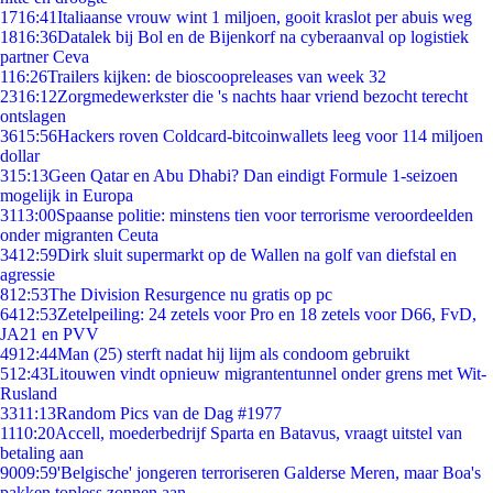
17
16:41
Italiaanse vrouw wint 1 miljoen, gooit kraslot per abuis weg
18
16:36
Datalek bij Bol en de Bijenkorf na cyberaanval op logistiek
partner Ceva
1
16:26
Trailers kijken: de bioscoopreleases van week 32
23
16:12
Zorgmedewerkster die 's nachts haar vriend bezocht terecht
ontslagen
36
15:56
Hackers roven Coldcard-bitcoinwallets leeg voor 114 miljoen
dollar
3
15:13
Geen Qatar en Abu Dhabi? Dan eindigt Formule 1-seizoen
mogelijk in Europa
31
13:00
Spaanse politie: minstens tien voor terrorisme veroordeelden
onder migranten Ceuta
34
12:59
Dirk sluit supermarkt op de Wallen na golf van diefstal en
agressie
8
12:53
The Division Resurgence nu gratis op pc
64
12:53
Zetelpeiling: 24 zetels voor Pro en 18 zetels voor D66, FvD,
JA21 en PVV
49
12:44
Man (25) sterft nadat hij lijm als condoom gebruikt
5
12:43
Litouwen vindt opnieuw migrantentunnel onder grens met Wit-
Rusland
33
11:13
Random Pics van de Dag #1977
11
10:20
Accell, moederbedrijf Sparta en Batavus, vraagt uitstel van
betaling aan
90
09:59
'Belgische' jongeren terroriseren Galderse Meren, maar Boa's
pakken topless zonnen aan