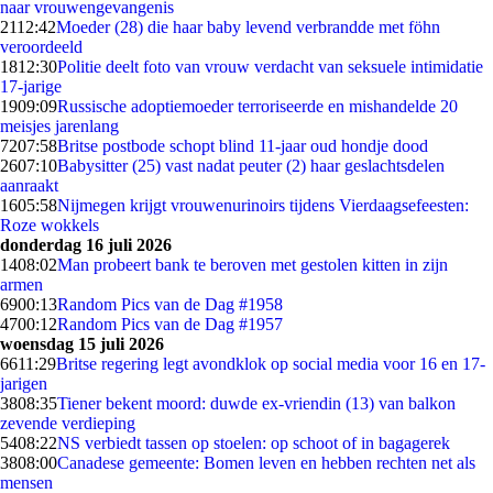
naar vrouwengevangenis
21
12:42
Moeder (28) die haar baby levend verbrandde met föhn
veroordeeld
18
12:30
Politie deelt foto van vrouw verdacht van seksuele intimidatie
17-jarige
19
09:09
Russische adoptiemoeder terroriseerde en mishandelde 20
meisjes jarenlang
72
07:58
Britse postbode schopt blind 11-jaar oud hondje dood
26
07:10
Babysitter (25) vast nadat peuter (2) haar geslachtsdelen
aanraakt
16
05:58
Nijmegen krijgt vrouwenurinoirs tijdens Vierdaagsefeesten:
Roze wokkels
donderdag 16 juli 2026
14
08:02
Man probeert bank te beroven met gestolen kitten in zijn
armen
69
00:13
Random Pics van de Dag #1958
47
00:12
Random Pics van de Dag #1957
woensdag 15 juli 2026
66
11:29
Britse regering legt avondklok op social media voor 16 en 17-
jarigen
38
08:35
Tiener bekent moord: duwde ex-vriendin (13) van balkon
zevende verdieping
54
08:22
NS verbiedt tassen op stoelen: op schoot of in bagagerek
38
08:00
Canadese gemeente: Bomen leven en hebben rechten net als
mensen