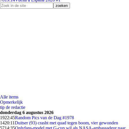
Alle items
Opmerkelijk
tip de redactie
donderdag 6 augustus 2026
19
22:45
Random Pics van de Dag #1978
14
20:11
Duitser (93) crasht met quad tegen boom, vier gewonden
57
14:35
Onlyfans-model met G-cup wil als NASA-ambassadeur naar