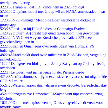
overlijdensuitkering
32
23:58
Trump wil dat J.D. Vance hem in 2028 opvolgt
57
23:55
Onlyfans-model met G-cup wil als NASA-ambassadeur naar
maan
17
23:35
NPO-manager Menno de Boer geschorst na dickpic in
groepsapp
5
23:26
Ontslagen bij Halo Studios na Campaign Evolved
14
23:22
Duitser (93) crasht met quad tegen boom, vier gewonden
25
22:56
NAVO zet wegens Russische provocatie 250% meer
gevechtsvliegtuigen in
22
22:50
Iran en Oman eens over route Straat van Hormuz, VS
buitenspel
48
22:46
Israël meldt dood twee militairen in Zuid-Libanon, vergelding
aangekondigd
11
22:41
Zangeres en Idols-jurylid Jerney Kaagman op 79-jarige leeftijd
overleden
2
22:17
Le Court wint na nerveuze finale, Pieterse derde
4
21:38
Netflix-abonnees krijgen exclusieve early access tot uitgebreide
GTA VI trailer
55
21:25
Waterschappen slaan alarm wegens droogte: Gereedschapskist
leeg
45
21:00
Progressieve Democraat El-Sayed wint nipt voorverkiezing
Michigan
16
21:00
Drone met explosieven bij Duits vliegveld voedt vrees voor
hybride aanval