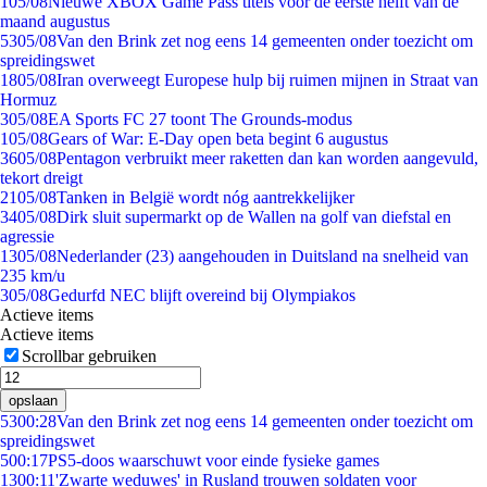
1
05/08
Nieuwe XBOX Game Pass titels voor de eerste helft van de
maand augustus
53
05/08
Van den Brink zet nog eens 14 gemeenten onder toezicht om
spreidingswet
18
05/08
Iran overweegt Europese hulp bij ruimen mijnen in Straat van
Hormuz
3
05/08
EA Sports FC 27 toont The Grounds-modus
1
05/08
Gears of War: E-Day open beta begint 6 augustus
36
05/08
Pentagon verbruikt meer raketten dan kan worden aangevuld,
tekort dreigt
21
05/08
Tanken in België wordt nóg aantrekkelijker
34
05/08
Dirk sluit supermarkt op de Wallen na golf van diefstal en
agressie
13
05/08
Nederlander (23) aangehouden in Duitsland na snelheid van
235 km/u
3
05/08
Gedurfd NEC blijft overeind bij Olympiakos
Actieve items
Actieve items
Scrollbar gebruiken
opslaan
53
00:28
Van den Brink zet nog eens 14 gemeenten onder toezicht om
spreidingswet
5
00:17
PS5-doos waarschuwt voor einde fysieke games
13
00:11
'Zwarte weduwes' in Rusland trouwen soldaten voor