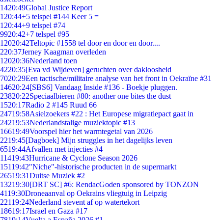
14
20:49
Global Justice Report
1
20:44
+5 telspel #144 Keer 5 =
1
20:44
+9 telspel #74
99
20:42
+7 telspel #95
120
20:42
Teltopic #1558 tel door en door en door....
2
20:37
Jerney Kaagman overleden
120
20:36
Nederland toen
42
20:35
[Eva vd Wijdeven] geruchten over dakloosheid
70
20:29
Een tactische/militaire analyse van het front in Oekraïne #31
146
20:24
[SBS6] Vandaag Inside #136 - Boekje pluggen.
238
20:22
Speciaalbieren #80: another one bites the dust
15
20:17
Radio 2 #145 Ruud 66
247
19:58
Asielzoekers #22 : Het Europese migratiepact gaat in
242
19:53
Nederlandstalige muziektopic #13
166
19:49
Voorspel hier het warmtegetal van 2026
22
19:45
[Dagboek] Mijn struggles in het dagelijks leven
65
19:44
Afvallen met injecties #4
114
19:43
Hurricane & Cyclone Season 2026
151
19:42
"Niche"-historische producten in de supermarkt
265
19:31
Duitse Muziek #2
132
19:30
[DRT SC] #6: RendacGoden sponsored by TONZON
41
19:30
Droneaanval op Oekrains vliegtuig in Leipzig
221
19:24
Nederland stevent af op watertekort
186
19:17
Israel en Gaza #17
78
19:14
Vuelta a España 2026 #1