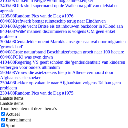
21
05/08
Tanken in België wordt nóg aantrekkelijker
34
05/08
Dirk sluit supermarkt op de Wallen na golf van diefstal en
agressie
12
05/08
Random Pics van de Dag #1976
6
04/08
Kraftwerk brengt ruimteschip terug naar Eindhoven
20
04/08
Apple vecht Britse eis tot inbouwen backdoor in iCloud aan
84
04/08
'Witte' mannen discrimineren is volgens OM geen enkel
probleem
30
04/08
Ceuta-leider noemt Marokkaanse grensaanval door migranten
'gruweldaad'
6
04/08
Grote natuurbrand Boschhuizerbergen groeit naar 100 hectare
6
04/08
FOK! was even down
41
04/08
Regering VS geeft scholen die 'genderidentiteit' van kinderen
verbergen voor ouders ultimatum
59
04/08
Vrouw die asielzoekers hielp in Athene vermoord door
Afghaanse asielzoeker
25
04/08
Lekker op vakantie naar Afghanistan volgens Taliban geen
probleem
23
04/08
Random Pics van de Dag #1975
Laatste items
Laatste items
Toon berichten uit deze thema's
Actueel
Entertainment
Sport