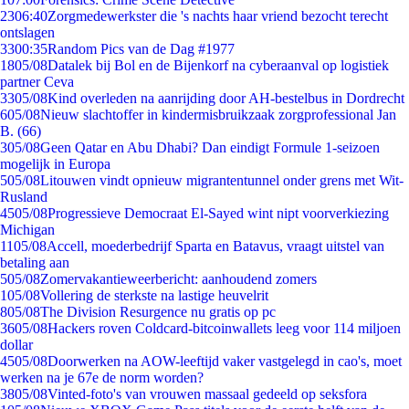
23
06:40
Zorgmedewerkster die 's nachts haar vriend bezocht terecht
ontslagen
33
00:35
Random Pics van de Dag #1977
18
05/08
Datalek bij Bol en de Bijenkorf na cyberaanval op logistiek
partner Ceva
33
05/08
Kind overleden na aanrijding door AH-bestelbus in Dordrecht
6
05/08
Nieuw slachtoffer in kindermisbruikzaak zorgprofessional Jan
B. (66)
3
05/08
Geen Qatar en Abu Dhabi? Dan eindigt Formule 1-seizoen
mogelijk in Europa
5
05/08
Litouwen vindt opnieuw migrantentunnel onder grens met Wit-
Rusland
45
05/08
Progressieve Democraat El-Sayed wint nipt voorverkiezing
Michigan
11
05/08
Accell, moederbedrijf Sparta en Batavus, vraagt uitstel van
betaling aan
5
05/08
Zomervakantieweerbericht: aanhoudend zomers
1
05/08
Vollering de sterkste na lastige heuvelrit
8
05/08
The Division Resurgence nu gratis op pc
36
05/08
Hackers roven Coldcard-bitcoinwallets leeg voor 114 miljoen
dollar
45
05/08
Doorwerken na AOW-leeftijd vaker vastgelegd in cao's, moet
werken na je 67e de norm worden?
38
05/08
Vinted-foto's van vrouwen massaal gedeeld op seksfora