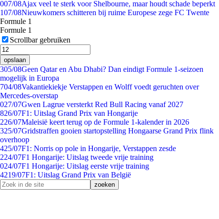
0
07/08
Ajax veel te sterk voor Shelbourne, maar houdt schade beperkt
1
07/08
Nieuwkomers schitteren bij ruime Europese zege FC Twente
Formule 1
Formule 1
Scrollbar gebruiken
opslaan
3
05/08
Geen Qatar en Abu Dhabi? Dan eindigt Formule 1-seizoen
mogelijk in Europa
7
04/08
Vakantiekiekje Verstappen en Wolff voedt geruchten over
Mercedes-overstap
0
27/07
Gwen Lagrue versterkt Red Bull Racing vanaf 2027
8
26/07
F1: Uitslag Grand Prix van Hongarije
2
26/07
Maleisië keert terug op de Formule 1-kalender in 2026
3
25/07
Gridstraffen gooien startopstelling Hongaarse Grand Prix flink
overhoop
4
25/07
F1: Norris op pole in Hongarije, Verstappen zesde
2
24/07
F1 Hongarije: Uitslag tweede vrije training
0
24/07
F1 Hongarije: Uitslag eerste vrije training
42
19/07
F1: Uitslag Grand Prix van België