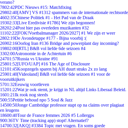
verano?
78
02:42
PDC Nieuws #15: Matchfixing
298
02:40
[AMV] VS #1312 spammers van de internationale rechtsorde
46
02:35
Chinese Politiek #1 - Het Pad van de Draak
193
02:33
[Live Eredivisie #1786] We zijn begonnen!
282
02:24
Post hier pas overleden muzikanten #32
111
02:22
[FOK!Voetbalmanager 2026/2027] #1 We zijn er weer
28
02:19
De Avondetappe #177 - Bijna voorbij :(
269
02:16
Oorlog Iran #136 Bridge and powerplant day incoming?
198
02:00
[RTL] B&B vol liefde 6de seizoen #4
33
02:00
Astronomie in de Achtertuin #6
247
01:57
Russia vs Ukraine #91
258
01:52
[UFO/UAP] #16 The Age of Disclosure
121
01:45
Koopzegels sparen bij AH duurt straks 2x zo lang
259
01:40
[Videoland] B&B vol liefde 6de seizoen #1 voor de
vooruitkijkers
57
01:32
Eeuwig voortleven
152
01:22
Wat je ook stemt, je krijgt in NL altijd Links Liberaal Beleid.
16
01:21
Ik rook nog steeds
5
00:55
Petitie behoud npo 5 Soul & Jazz
145
00:50
Jonge Cambridge professor stapt op na claims over plagiaat
en leugens
186
00:40
Tour de France femmes 2026 #5 Lollergps
9
00:36
TV Time (tracking app) stopt! Alternatief?
147
00:32
[AKQ] #3384 Topic met vragen. En soms goede