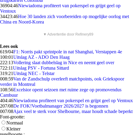
drugskartels Colombia
369
04:46
Niewiadoma profiteert van pokerspel en grijpt geel op
Ventoux
344
23:46
Hoe 30 landen zich voorbereiden op mogelijke oorlog met
China en Noord-Korea
▼ Advertentie door Refinery89
Lees ook
6
19/04
F1: Norris pakt sprintpole in nat Shanghai, Verstappen 4e
1
00:01
Uitslag AZ - ADO Den Haag
2
22:13
Vollering slaat dubbelslag in Nice en neemt geel over
7
22:11
Uitslag PSV - Fortuna Sittard
3
19:21
Uitslag NEC - Telstar
0
08:59
Van de Zandschulp overleeft matchpoints, ook Griekspoor
verder in Montreal
1
08:56
Excelsior opent seizoen met ruime zege op promovendus
Cambuur
4
04:46
Niewiadoma profiteert van pokerspel en grijpt geel op Ventoux
2
07/08
De FOK!Voetbalmanager 2026/2027 is begonnen
0
07/08
Ajax veel te sterk voor Shelbourne, maar houdt schade beperkt
Font-grootte:
Normaal
Kleiner
regelhoogte :