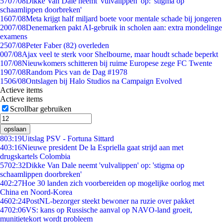
57
07/08
Dikke Van Dale neemt 'vulvalippen' op: 'stigma op
schaamlippen doorbreken'
16
07/08
Meta krijgt half miljard boete voor mentale schade bij jongeren
20
07/08
Denemarken pakt AI-gebruik in scholen aan: extra mondelinge
examens
25
07/08
Peter Faber (82) overleden
0
07/08
Ajax veel te sterk voor Shelbourne, maar houdt schade beperkt
1
07/08
Nieuwkomers schitteren bij ruime Europese zege FC Twente
19
07/08
Random Pics van de Dag #1978
15
06/08
Ontslagen bij Halo Studios na Campaign Evolved
Actieve items
Actieve items
Scrollbar gebruiken
opslaan
8
03:19
Uitslag PSV - Fortuna Sittard
4
03:16
Nieuwe president De la Espriella gaat strijd aan met
drugskartels Colombia
57
02:32
Dikke Van Dale neemt 'vulvalippen' op: 'stigma op
schaamlippen doorbreken'
4
02:27
Hoe 30 landen zich voorbereiden op mogelijke oorlog met
China en Noord-Korea
46
02:24
PostNL-bezorger steekt bewoner na ruzie over pakket
47
02:06
VS: kans op Russische aanval op NAVO-land groeit,
munitietekort wordt probleem