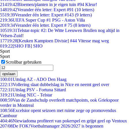
214
19:42
Bloemen/planten in je eigen tuin #94 Kleur!
148
19:42
Verander één letter: Expert #91 (10 letters)
55
19:39
Verander één letter: Expert #143 (9 letters)
2
19:36
UEFA Super Cup #1 PSG - Aston Villa
20
19:34
Verander één letter. Expert # 75 (8 letters)
105
19:31
Telstar-topic #2: De Witte Leeuwen Brullen nog altijd in
Velsen-Zuid!
177
19:28
[Keuken Kampioen Divisie] #44 Vitesse mag weg
0
19:22
[SHO FB] SHO
Sport
Sport
Scrollbar gebruiken
opslaan
1
00:01
Uitslag AZ - ADO Den Haag
2
22:13
Vollering slaat dubbelslag in Nice en neemt geel over
7
22:11
Uitslag PSV - Fortuna Sittard
3
19:21
Uitslag NEC - Telstar
0
08:59
Van de Zandschulp overleeft matchpoints, ook Griekspoor
verder in Montreal
1
08:56
Excelsior opent seizoen met ruime zege op promovendus
Cambuur
4
04:46
Niewiadoma profiteert van pokerspel en grijpt geel op Ventoux
2
07/08
De FOK!Voetbalmanager 2026/2027 is begonnen