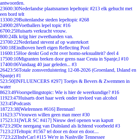
antwoorden.
236
00:30
Nederlandse plaatsnamen lepeltopic #213 elk gehucht met
een bord telt
133
00:29
Buitenlandse steden lepeltopic #268
249
00:28
Voetballers lepel topic #16
67
00:25
Huisarts verkracht vrouw.
8
00:24
Ik krijg hier zweethanden van.
237
00:22
Nederland stevent af op watertekort
5
00:18
Eindhoven heeft eigen Reflecting Pool
116
00:15
Hoe denkt God echt over homo-seksualiteit? deel 4
175
00:10
Migranten breken door grens naar Ceuta in Spanje,l #10
174
00:06
Vandaag 40 jaar geleden... #3
264
23:56
Totale zonsverduistering 12-08-2026 (Groenland, IJsland en
Spanje) #1
5
23:50
[INFLUENCERS #297] Toetjes & Bevers & Zwemmen in
water
86
23:49
Voorspellingstopic: Wie is hier de weerkundige? #16
119
23:47
Huisarts doet haar werk onder invloed van alcohol
3
23:45
Podcasts
187
23:38
[Wielrennen #616] Brennan!
116
23:37
Vrouwen willen geen man meer #30
175
23:31
[WLR SC #417] Nieuw deel openen was kaputt
67
23:29
De neergang van Duitsland als lichtend voorbeeld #3
71
23:23
Teltopic #1567 tel door en door en door....
77
23:22
[IndyCar] #115 We're in Nashville Tennessee