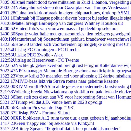
78
05:00
Israël meldt dood twee militairen in Zuid-Libanon, vergeldin
29
03:23
Netanyahu zet streep door Gaza-plan van Trumps Vredesraad
49
01:28
China boekt doorbraak in eigen chipmachines, druk op ASML 
13
01:10
Inbraak bij Haagse politie: dieven betrapt bij stelen illegale sig
7
01:03
Mattel brengt Barbiepop van zangeres Whitney Houston uit
42
00:52
Vinted-foto's van vrouwen massaal gedeeld op seksfora
14
00:30
Spanje volgt Italië met grenscontroles, tien reizigers geweigerd
4
00:19
Natuurbrand bij Soesterduinen geblust, brandweer waarschuwt k
13
23:56
Hoe 30 landen zich voorbereiden op mogelijke oorlog met Ch
1
22:54
Uitslag FC Groningen - FC Utrecht
2
22:53
Uitslag PEC Zwolle - Ajax
1
22:52
Uitslag sc Heerenveen - FC Twente
27
22:52
Nachtelijk gebiedsverbod brengt rust terug in Rotterdamse wij
30
22:47
NPO-manager Menno de Boer geschorst na dickpic in groeps
13
22:23
Vrouw krijgt 30 maanden cel voor afpersing 12-jarige misdiena
28
22:17
MIVD-baas lekt via Strava routes naar geheime kazerne
28
22:00
RIVM vindt PFAS in al de geteste moedermelk, borstvoeding bl
2
21:38
Vollering breekt Niewiadoma op slotklim en pakt tweede eindz
38
21:36
Iran stelt zes eisen aan VS voor heropening Straat van Hormuz
53
21:27
Trump wil dat J.D. Vance hem in 2028 opvolgt
41
20:56
Random Pics van de Dag #1981
18
20:37
Uitslag PSV - Fortuna Sittard
43
20:00
XR blokkeert A12 ruim twee uur, agent gebeten bij aanhoudin
14
17:23
Geen 'happy end' bij seksdate via Kinky.nl
35
17:22
Britney Spears: "Ik geloof dat ik heb gefaald als moeder"