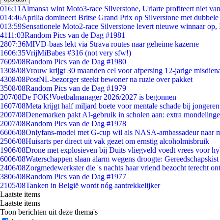
0
16:11
Almansa wint Moto3-race Silverstone, Uriarte profiteert niet v
0
14:46
Aprilia domineert Britse Grand Prix op Silverstone met dubbele
0
13:59
Sensationele Moto2-race Silverstone levert nieuwe winnaar op,
41
11:03
Random Pics van de Dag #1981
28
07:36
MIVD-baas lekt via Strava routes naar geheime kazerne
16
06:35
VrijMiBabes #316 (not very sfw!)
76
09/08
Random Pics van de Dag #1980
13
08/08
Vrouw krijgt 30 maanden cel voor afpersing 12-jarige misdiena
43
08/08
PostNL-bezorger steekt bewoner na ruzie over pakket
35
08/08
Random Pics van de Dag #1979
2
07/08
De FOK!Voetbalmanager 2026/2027 is begonnen
16
07/08
Meta krijgt half miljard boete voor mentale schade bij jongeren
20
07/08
Denemarken pakt AI-gebruik in scholen aan: extra mondeling
20
07/08
Random Pics van de Dag #1978
66
06/08
Onlyfans-model met G-cup wil als NASA-ambassadeur naar 
25
06/08
Huisarts per direct uit vak gezet om ernstig alcoholmisbruik
19
06/08
Drone met explosieven bij Duits vliegveld voedt vrees voor hy
60
06/08
Waterschappen slaan alarm wegens droogte: Gereedschapskist
24
06/08
Zorgmedewerkster die 's nachts haar vriend bezocht terecht on
38
06/08
Random Pics van de Dag #1977
21
05/08
Tanken in België wordt nóg aantrekkelijker
Laatste items
Laatste items
Toon berichten uit deze thema's