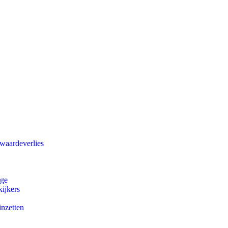
 waardeverlies
ege
ijkers
inzetten