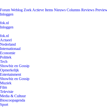
Forum
Weblog
Zoek
Actieve Items
Nieuws
Columns
Reviews
Previe
Inloggen
fok.nl
Inloggen
fok.nl
Actueel
Nederland
Internationaal
Economie
Politiek
Tech
Showbiz en Gossip
Opmerkelijk
Entertainment
Showbiz en Gossip
Muziek
Film
Televisie
Media & Cultuur
Bioscoopagenda
Sport