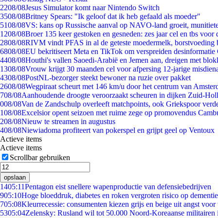
22
08/08
Jesus Simulator komt naar Nintendo Switch
35
08/08
Britney Spears: "Ik geloof dat ik heb gefaald als moeder"
51
08/08
VS: kans op Russische aanval op NAVO-land groeit, munitiet
12
08/08
Broer 135 keer gestoken en gesneden: zes jaar cel en tbs voo
28
08/08
RIVM vindt PFAS in al de geteste moedermelk, borstvoeding bl
68
08/08
EU bekritiseert Meta en TikTok om verspreiden desinformatie
44
08/08
Houthi's vallen Saoedi-Arabië en Jemen aan, dreigen met blok
13
08/08
Vrouw krijgt 30 maanden cel voor afpersing 12-jarige misdiena
43
08/08
PostNL-bezorger steekt bewoner na ruzie over pakket
26
08/08
Wegpiraat scheurt met 146 km/u door het centrum van Amste
7
08/08
Aanhoudende droogte veroorzaakt scheuren in dijken Zuid-Hol
0
08/08
Van de Zandschulp overleeft matchpoints, ook Griekspoor verde
1
08/08
Excelsior opent seizoen met ruime zege op promovendus Camb
2
08/08
Nieuw te streamen in augustus
4
08/08
Niewiadoma profiteert van pokerspel en grijpt geel op Ventoux
Actieve items
Actieve items
Scrollbar gebruiken
opslaan
14
05:11
Pentagon eist snellere wapenproductie van defensiebedrijven
9
05:10
Hoge bloeddruk, diabetes en roken vergroten risico op dementie
7
05:08
Kleurrecessie: consumenten kiezen grijs en beige uit angst voor
53
05:04
Zelensky: Rusland wil tot 50.000 Noord-Koreaanse militairen 