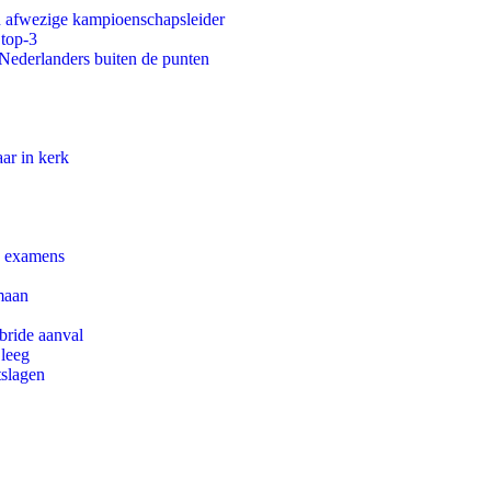
an afwezige kampioenschapsleider
 top-3
 Nederlanders buiten de punten
ar in kerk
e examens
maan
bride aanval
 leeg
tslagen