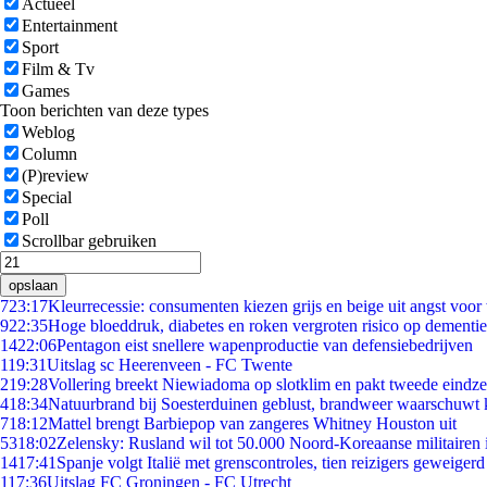
Actueel
Entertainment
Sport
Film & Tv
Games
Toon berichten van deze types
Weblog
Column
(P)review
Special
Poll
Scrollbar gebruiken
opslaan
7
23:17
Kleurrecessie: consumenten kiezen grijs en beige uit angst voor
9
22:35
Hoge bloeddruk, diabetes en roken vergroten risico op dementie
14
22:06
Pentagon eist snellere wapenproductie van defensiebedrijven
1
19:31
Uitslag sc Heerenveen - FC Twente
2
19:28
Vollering breekt Niewiadoma op slotklim en pakt tweede eindz
4
18:34
Natuurbrand bij Soesterduinen geblust, brandweer waarschuwt k
7
18:12
Mattel brengt Barbiepop van zangeres Whitney Houston uit
53
18:02
Zelensky: Rusland wil tot 50.000 Noord-Koreaanse militairen 
14
17:41
Spanje volgt Italië met grenscontroles, tien reizigers geweigerd
1
17:36
Uitslag FC Groningen - FC Utrecht