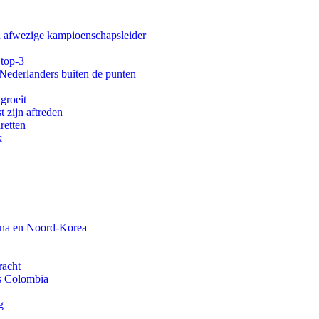
an afwezige kampioenschapsleider
 top-3
 Nederlanders buiten de punten
groeit
t zijn aftreden
aretten
k
ina en Noord-Korea
racht
ls Colombia
g