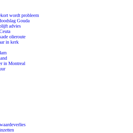
ekort wordt probleem
r doodslag Gouda
ijft advies
 Ceuta
kade olieroute
ar in kerk
rdam
land
r in Montreal
uur
 waardeverlies
inzetten