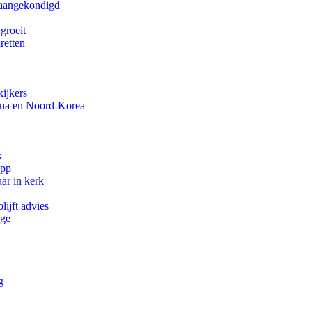
g aangekondigd
groeit
aretten
ijkers
ina en Noord-Korea
k
app
ar in kerk
ijft advies
ege
g