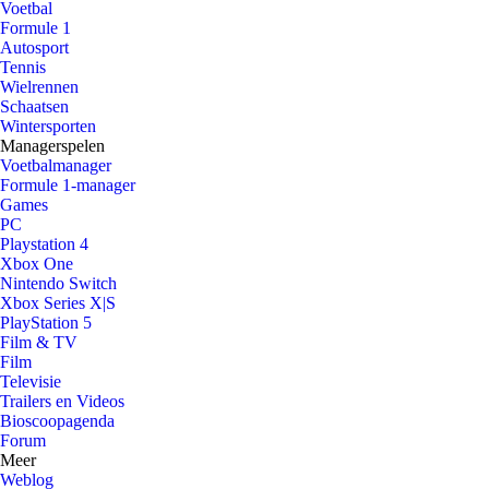
Voetbal
Formule 1
Autosport
Tennis
Wielrennen
Schaatsen
Wintersporten
Managerspelen
Voetbalmanager
Formule 1-manager
Games
PC
Playstation 4
Xbox One
Nintendo Switch
Xbox Series X|S
PlayStation 5
Film & TV
Film
Televisie
Trailers en Videos
Bioscoopagenda
Forum
Meer
Weblog