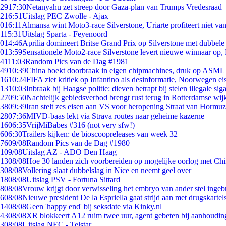
29
17:30
Netanyahu zet streep door Gaza-plan van Trumps Vredesraad
2
16:51
Uitslag PEC Zwolle - Ajax
0
16:11
Almansa wint Moto3-race Silverstone, Uriarte profiteert niet v
1
15:31
Uitslag Sparta - Feyenoord
0
14:46
Aprilia domineert Britse Grand Prix op Silverstone met dubbele
0
13:59
Sensationele Moto2-race Silverstone levert nieuwe winnaar op,
41
11:03
Random Pics van de Dag #1981
49
10:39
China boekt doorbraak in eigen chipmachines, druk op ASML 
16
10:24
FIFA ziet kritiek op Infantino als desinformatie, Noorwegen eis
13
10:03
Inbraak bij Haagse politie: dieven betrapt bij stelen illegale sig
27
09:50
Nachtelijk gebiedsverbod brengt rust terug in Rotterdamse wij
38
09:39
Iran stelt zes eisen aan VS voor heropening Straat van Hormuz
28
07:36
MIVD-baas lekt via Strava routes naar geheime kazerne
16
06:35
VrijMiBabes #316 (not very sfw!)
6
06:30
Trailers kijken: de bioscoopreleases van week 32
76
09/08
Random Pics van de Dag #1980
1
09/08
Uitslag AZ - ADO Den Haag
13
08/08
Hoe 30 landen zich voorbereiden op mogelijke oorlog met Ch
3
08/08
Vollering slaat dubbelslag in Nice en neemt geel over
18
08/08
Uitslag PSV - Fortuna Sittard
8
08/08
Vrouw krijgt door verwisseling het embryo van ander stel ingeb
6
08/08
Nieuwe president De la Espriella gaat strijd aan met drugskarte
14
08/08
Geen 'happy end' bij seksdate via Kinky.nl
43
08/08
XR blokkeert A12 ruim twee uur, agent gebeten bij aanhoudin
3
08/08
Uitslag NEC - Telstar