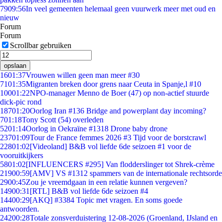
79
09:56
In veel gemeenten helemaal geen vuurwerk meer met oud en
nieuw
Forum
Forum
Scrollbar gebruiken
opslaan
16
01:37
Vrouwen willen geen man meer #30
71
01:35
Migranten breken door grens naar Ceuta in Spanje,l #10
100
01:22
NPO-manager Menno de Boer (47) op non-actief stuurde
dick-pic rond
187
01:20
Oorlog Iran #136 Bridge and powerplant day incoming?
7
01:18
Tony Scott (54) overleden
52
01:14
Oorlog in Oekraïne #1318 Drone baby drone
237
01:09
Tour de France femmes 2026 #3 Tijd voor de borstcrawl
228
01:02
[Videoland] B&B vol liefde 6de seizoen #1 voor de
vooruitkijkers
58
01:02
[INFLUENCERS #295] Van flodderslinger tot Shrek-crème
219
00:59
[AMV] VS #1312 spammers van de internationale rechtsorde
29
00:45
Zou je vreemdgaan in een relatie kunnen vergeven?
149
00:31
[RTL] B&B vol liefde 6de seizoen #4
144
00:29
[AKQ] #3384 Topic met vragen. En soms goede
antwoorden.
242
00:28
Totale zonsverduistering 12-08-2026 (Groenland, IJsland en