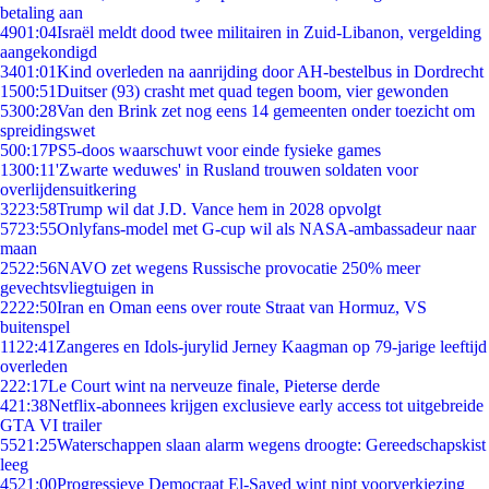
betaling aan
49
01:04
Israël meldt dood twee militairen in Zuid-Libanon, vergelding
aangekondigd
34
01:01
Kind overleden na aanrijding door AH-bestelbus in Dordrecht
15
00:51
Duitser (93) crasht met quad tegen boom, vier gewonden
53
00:28
Van den Brink zet nog eens 14 gemeenten onder toezicht om
spreidingswet
5
00:17
PS5-doos waarschuwt voor einde fysieke games
13
00:11
'Zwarte weduwes' in Rusland trouwen soldaten voor
overlijdensuitkering
32
23:58
Trump wil dat J.D. Vance hem in 2028 opvolgt
57
23:55
Onlyfans-model met G-cup wil als NASA-ambassadeur naar
maan
25
22:56
NAVO zet wegens Russische provocatie 250% meer
gevechtsvliegtuigen in
22
22:50
Iran en Oman eens over route Straat van Hormuz, VS
buitenspel
11
22:41
Zangeres en Idols-jurylid Jerney Kaagman op 79-jarige leeftijd
overleden
2
22:17
Le Court wint na nerveuze finale, Pieterse derde
4
21:38
Netflix-abonnees krijgen exclusieve early access tot uitgebreide
GTA VI trailer
55
21:25
Waterschappen slaan alarm wegens droogte: Gereedschapskist
leeg
45
21:00
Progressieve Democraat El-Sayed wint nipt voorverkiezing