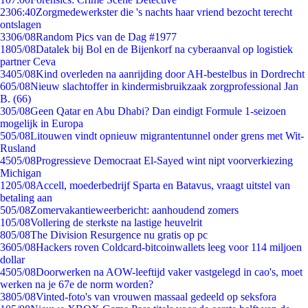
23
06:40
Zorgmedewerkster die 's nachts haar vriend bezocht terecht
ontslagen
33
06/08
Random Pics van de Dag #1977
18
05/08
Datalek bij Bol en de Bijenkorf na cyberaanval op logistiek
partner Ceva
34
05/08
Kind overleden na aanrijding door AH-bestelbus in Dordrecht
6
05/08
Nieuw slachtoffer in kindermisbruikzaak zorgprofessional Jan
B. (66)
3
05/08
Geen Qatar en Abu Dhabi? Dan eindigt Formule 1-seizoen
mogelijk in Europa
5
05/08
Litouwen vindt opnieuw migrantentunnel onder grens met Wit-
Rusland
45
05/08
Progressieve Democraat El-Sayed wint nipt voorverkiezing
Michigan
12
05/08
Accell, moederbedrijf Sparta en Batavus, vraagt uitstel van
betaling aan
5
05/08
Zomervakantieweerbericht: aanhoudend zomers
1
05/08
Vollering de sterkste na lastige heuvelrit
8
05/08
The Division Resurgence nu gratis op pc
36
05/08
Hackers roven Coldcard-bitcoinwallets leeg voor 114 miljoen
dollar
45
05/08
Doorwerken na AOW-leeftijd vaker vastgelegd in cao's, moet
werken na je 67e de norm worden?
38
05/08
Vinted-foto's van vrouwen massaal gedeeld op seksfora