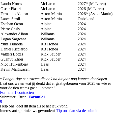
Lando Norris
McLaren
2027* (McLaren)
Oscar Piastri
McLaren
2026 (McLaren)
Fernando Alonso
Aston Martin
2026* (Aston Martin)
Lance Stroll
Aston Martin
Onbekend
Esteban Ocon
Alpine
2024
Pierre Gasly
Alpine
2024
Alexander Albon
Williams
2024
Logan Sargeant
Williams
2024
Yuki Tsunoda
RB Honda
2024
Daniel Ricciardo
RB Honda
2024
Valtteri Bottas
Kick Sauber
2024
Guanyu Zhou
Kick Sauber
2024
Nico Hülkenberg
Haas
2024
Kevin Magnussen
Haas
2024
*
Langdurige contracten die ook na dit jaar nog kunnen doorlopen
Laat ons weten wat jij denkt dat er gaat gebeuren voor 2025 en wie er
voor de tien teams gaan uitkomen!
Formule 1
contracten
Submitter:
Bron:
Formule1
9
Help ons; deel dit item als je het leuk vond
Interessant sportnieuws gevonden?
Tip ons dan via de submit!