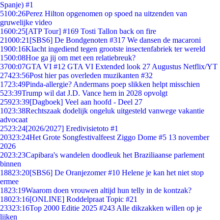
Spanje) #1
51
00:26
Perez Hilton opgenomen op spoed na uitzenden van
gruwelijke video
16
00:25
[ATP Tour] #169 Tosti Tallon back on fire
210
00:21
[SBS6] De Bondgenoten #317 We dansen de macaroni
19
00:16
Klacht ingediend tegen grootste insectenfabriek ter wereld
15
00:08
Hoe ga jij om met een relatiebreuk?
37
00:07
GTA VI #12 GTA VI Extended look 27 Augustus Netflix/YT
274
23:56
Post hier pas overleden muzikanten #32
17
23:49
Pinda-allergie? Andermans poep slikken helpt misschien
5
23:39
Trump wil dat J.D. Vance hem in 2028 opvolgt
259
23:39
[Dagboek] Veel aan hoofd - Deel 27
10
23:38
Rechtszaak dodelijk ongeluk uitgesteld vanwege vakantie
advocaat
25
23:24
[2026/2027] Eredivisietoto #1
203
23:24
Het Grote Songfestivalfeest Ziggo Dome #5 13 november
2026
20
23:23
Capibara's wandelen doodleuk het Braziliaanse parlement
binnen
188
23:20
[SBS6] De Oranjezomer #10 Helene je kan het niet stop
ermee
18
23:19
Waarom doen vrouwen altijd hun telly in de kontzak?
180
23:16
[ONLINE] Roddelpraat Topic #21
233
23:16
Top 2000 Editie 2025 #243 Alle dikzakken willen op je
lijken