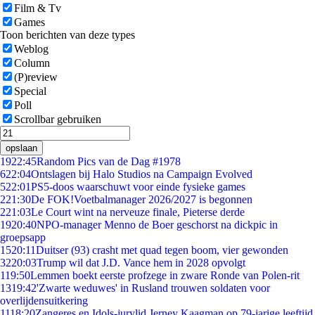
Film & Tv
Games
Toon berichten van deze types
Weblog
Column
(P)review
Special
Poll
Scrollbar gebruiken
opslaan
19
22:45
Random Pics van de Dag #1978
6
22:04
Ontslagen bij Halo Studios na Campaign Evolved
5
22:01
PS5-doos waarschuwt voor einde fysieke games
2
21:30
De FOK!Voetbalmanager 2026/2027 is begonnen
2
21:03
Le Court wint na nerveuze finale, Pieterse derde
19
20:40
NPO-manager Menno de Boer geschorst na dickpic in
groepsapp
15
20:11
Duitser (93) crasht met quad tegen boom, vier gewonden
32
20:03
Trump wil dat J.D. Vance hem in 2028 opvolgt
1
19:50
Lemmen boekt eerste profzege in zware Ronde van Polen-rit
13
19:42
'Zwarte weduwes' in Rusland trouwen soldaten voor
overlijdensuitkering
11
18:20
Zangeres en Idols-jurylid Jerney Kaagman op 79-jarige leeftijd