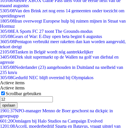
1
05/08
Nieuwe XBOX Game Pass titels voor de eerste helft van de
maand augustus
53
05/08
Van den Brink zet nog eens 14 gemeenten onder toezicht om
spreidingswet
18
05/08
Iran overweegt Europese hulp bij ruimen mijnen in Straat van
Hormuz
3
05/08
EA Sports FC 27 toont The Grounds-modus
1
05/08
Gears of War: E-Day open beta begint 6 augustus
36
05/08
Pentagon verbruikt meer raketten dan kan worden aangevuld,
tekort dreigt
21
05/08
Tanken in België wordt nóg aantrekkelijker
34
05/08
Dirk sluit supermarkt op de Wallen na golf van diefstal en
agressie
13
05/08
Nederlander (23) aangehouden in Duitsland na snelheid van
235 km/u
3
05/08
Gedurfd NEC blijft overeind bij Olympiakos
Actieve items
Actieve items
Scrollbar gebruiken
opslaan
19
01:37
NPO-manager Menno de Boer geschorst na dickpic in
groepsapp
6
01:20
Ontslagen bij Halo Studios na Campaign Evolved
12
01:08
Accell, moederbedrijf Sparta en Batavus, vraagt uitstel van