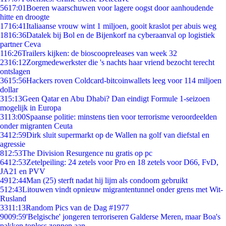
56
17:01
Boeren waarschuwen voor lagere oogst door aanhoudende
hitte en droogte
17
16:41
Italiaanse vrouw wint 1 miljoen, gooit kraslot per abuis weg
18
16:36
Datalek bij Bol en de Bijenkorf na cyberaanval op logistiek
partner Ceva
1
16:26
Trailers kijken: de bioscoopreleases van week 32
23
16:12
Zorgmedewerkster die 's nachts haar vriend bezocht terecht
ontslagen
36
15:56
Hackers roven Coldcard-bitcoinwallets leeg voor 114 miljoen
dollar
3
15:13
Geen Qatar en Abu Dhabi? Dan eindigt Formule 1-seizoen
mogelijk in Europa
31
13:00
Spaanse politie: minstens tien voor terrorisme veroordeelden
onder migranten Ceuta
34
12:59
Dirk sluit supermarkt op de Wallen na golf van diefstal en
agressie
8
12:53
The Division Resurgence nu gratis op pc
64
12:53
Zetelpeiling: 24 zetels voor Pro en 18 zetels voor D66, FvD,
JA21 en PVV
49
12:44
Man (25) sterft nadat hij lijm als condoom gebruikt
5
12:43
Litouwen vindt opnieuw migrantentunnel onder grens met Wit-
Rusland
33
11:13
Random Pics van de Dag #1977
90
09:59
'Belgische' jongeren terroriseren Galderse Meren, maar Boa's
pakken topless zonnen aan