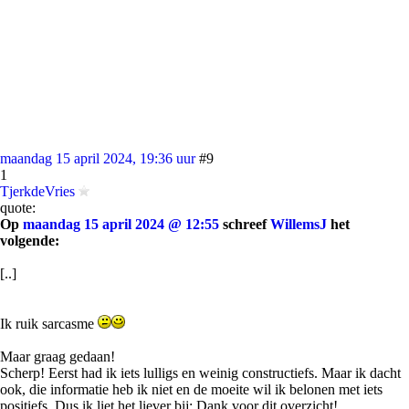
maandag 15 april 2024, 19:36 uur
#9
1
TjerkdeVries
quote:
Op
maandag 15 april 2024 @ 12:55
schreef
WillemsJ
het
volgende:
[..]
Ik ruik sarcasme
Maar graag gedaan!
Scherp! Eerst had ik iets lulligs en weinig constructiefs. Maar ik dacht
ook, die informatie heb ik niet en de moeite wil ik belonen met iets
positiefs. Dus ik liet het liever bij: Dank voor dit overzicht!