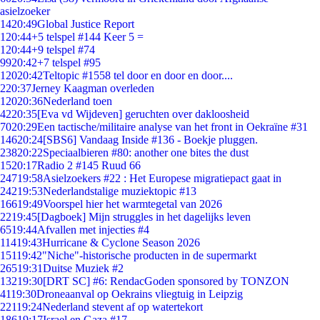
asielzoeker
14
20:49
Global Justice Report
1
20:44
+5 telspel #144 Keer 5 =
1
20:44
+9 telspel #74
99
20:42
+7 telspel #95
120
20:42
Teltopic #1558 tel door en door en door....
2
20:37
Jerney Kaagman overleden
120
20:36
Nederland toen
42
20:35
[Eva vd Wijdeven] geruchten over dakloosheid
70
20:29
Een tactische/militaire analyse van het front in Oekraïne #31
146
20:24
[SBS6] Vandaag Inside #136 - Boekje pluggen.
238
20:22
Speciaalbieren #80: another one bites the dust
15
20:17
Radio 2 #145 Ruud 66
247
19:58
Asielzoekers #22 : Het Europese migratiepact gaat in
242
19:53
Nederlandstalige muziektopic #13
166
19:49
Voorspel hier het warmtegetal van 2026
22
19:45
[Dagboek] Mijn struggles in het dagelijks leven
65
19:44
Afvallen met injecties #4
114
19:43
Hurricane & Cyclone Season 2026
151
19:42
"Niche"-historische producten in de supermarkt
265
19:31
Duitse Muziek #2
132
19:30
[DRT SC] #6: RendacGoden sponsored by TONZON
41
19:30
Droneaanval op Oekrains vliegtuig in Leipzig
221
19:24
Nederland stevent af op watertekort
186
19:17
Israel en Gaza #17