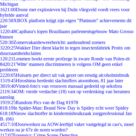
Michigan
16
21:00
Drone met explosieven bij Duits vliegveld voedt vrees voor
hybride aanval
2
20:58
XBOX platform krijgt zijn eigen "Platinum" achievements dit
jaar
12
20:48
Capibara's lopen Braziliaans parlementsgebouw Mato Grosso
binnen
5
20:30
Zomervakantieweerbericht: aanhoudend zomers
32
20:25
Wakker Dier dient klacht in tegen insectenfabriek Protix om
duurzaamheidsclaims
1
20:21
Lemmen boekt eerste profzege in zware Ronde van Polen-rit
84
20:21
'Witte' mannen discrimineren is volgens OM geen enkel
probleem
22
20:05
Huisarts per direct uit vak gezet om ernstig alcoholmisbruik
15
19:45
Hiroshima herdenkt slachtoffers atoombom, 81 jaar later
38
19:40
Vinted-foto's van vrouwen massaal gedeeld op seksfora
21
19:34
OM: vierde verdachte (18) vast op verdenking van beramen
aanslag
19
19:25
Random Pics van de Dag #1978
8
18:19
In Spider-Man: Brand New Day is Spidey echt weer Spidey
6
18:18
Nieuw slachtoffer in kindermisbruikzaak zorgprofessional Jan
B. (66)
45
17:10
Doorwerken na AOW-leeftijd vaker vastgelegd in cao's, moet
werken na je 67e de norm worden?
1
17:07
Forensics: Crime Scene Detective