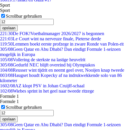
Sport
Sport
Scrollbar gebruiken
opslaan
2
21:30
De FOK!Voetbalmanager 2026/2027 is begonnen
2
21:03
Le Court wint na nerveuze finale, Pieterse derde
1
19:50
Lemmen boekt eerste profzege in zware Ronde van Polen-rit
3
05/08
Geen Qatar en Abu Dhabi? Dan eindigt Formule 1-seizoen
mogelijk in Europa
1
05/08
Vollering de sterkste na lastige heuvelrit
3
05/08
Gedurfd NEC blijft overeind bij Olympiakos
1
04/08
Reusser wint tijdrit en neemt geel over, Nooijen knap tweede
0
03/08
Haugset houdt Kopecky af na indrukwekkende solo van 86
kilometer
16
02/08
AZ klopt PSV in Johan Cruijff-schaal
1
02/08
Wiebes sprint in het geel naar tweede ritzege
Formule 1
Formule 1
Scrollbar gebruiken
opslaan
3
05/08
Geen Qatar en Abu Dhabi? Dan eindigt Formule 1-seizoen
mogelijk in Europa