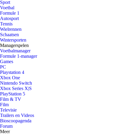
Sport
Voetbal
Formule 1
Autosport
Tennis
Wielrennen
Schaatsen
Wintersporten
Managerspelen
Voetbalmanager
Formule 1-manager
Games
PC
Playstation 4
Xbox One
Nintendo Switch
Xbox Series X|S
PlayStation 5
Film & TV
Film
Televisie
Trailers en Videos
Bioscoopagenda
Forum
Meer