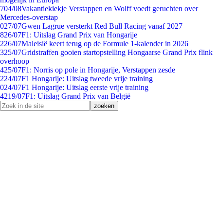
7
04/08
Vakantiekiekje Verstappen en Wolff voedt geruchten over
Mercedes-overstap
0
27/07
Gwen Lagrue versterkt Red Bull Racing vanaf 2027
8
26/07
F1: Uitslag Grand Prix van Hongarije
2
26/07
Maleisië keert terug op de Formule 1-kalender in 2026
3
25/07
Gridstraffen gooien startopstelling Hongaarse Grand Prix flink
overhoop
4
25/07
F1: Norris op pole in Hongarije, Verstappen zesde
2
24/07
F1 Hongarije: Uitslag tweede vrije training
0
24/07
F1 Hongarije: Uitslag eerste vrije training
42
19/07
F1: Uitslag Grand Prix van België