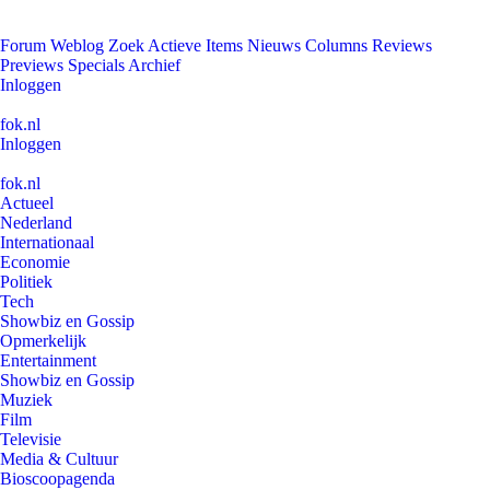
Forum
Weblog
Zoek
Actieve Items
Nieuws
Columns
Reviews
Previews
Specials
Archief
Inloggen
fok.nl
Inloggen
fok.nl
Actueel
Nederland
Internationaal
Economie
Politiek
Tech
Showbiz en Gossip
Opmerkelijk
Entertainment
Showbiz en Gossip
Muziek
Film
Televisie
Media & Cultuur
Bioscoopagenda