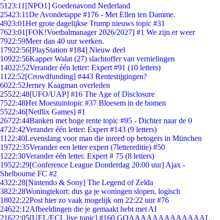
51
23:11
[NPO1] Goedenavond Nederland
254
23:11
De Avondetappe #176 - Met Ellen ten Damme.
49
23:01
Het grote dagelijkse Trump nieuws topic #31
76
23:01
[FOK!Voetbalmanager 2026/2027] #1 We zijn er weer
79
22:59
Meer dan 40 uur werken.
179
22:56
[PlayStation #184] Nieuw deel
109
22:56
Kapper Walat (27) slachtoffer van vernielingen
140
22:52
Verander één letter: Expert #91 (10 letters)
11
22:52
[Crowdfunding] #443 Rentestijgingen?
60
22:52
Jerney Kaagman overleden
255
22:48
[UFO/UAP] #16 The Age of Disclosure
75
22:48
Het Moestuintopic #37 Bloesem in de bomen
55
22:46
[Netflix Games] #1
267
22:44
Banken met hoge rente topic #95 - Dichter naar de 0
47
22:42
Verander één letter: Expert #143 (9 letters)
11
22:40
Levenslang voor man die inreed op betogers in München
197
22:35
Verander een letter expert (7lettereditie) #50
12
22:30
Verander één letter. Expert # 75 (8 letters)
195
22:29
[Conference League Donderdag 20:00 uur] Ajax -
Shelbourne FC #2
43
22:28
[Nintendo & Sony] The Legend of Zelda
38
22:28
Woningtekort: dus ga je woningen slopen, logisch
180
22:22
Post hier zo vaak mogelijk om 22:22 uur #76
246
22:12
Afbeeldingen die je gemaakt hebt met AI
216
22:05
[UEL/ECL live topic] #160 GOAAAAAAAAAAAAAL