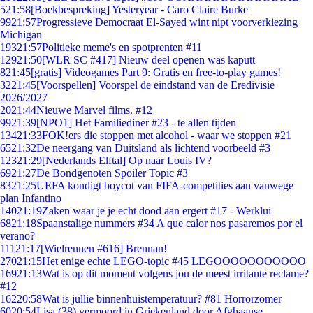
5
21:58
[Boekbespreking] Yesteryear - Caro Claire Burke
99
21:57
Progressieve Democraat El-Sayed wint nipt voorverkiezing
Michigan
193
21:57
Politieke meme's en spotprenten #11
129
21:50
[WLR SC #417] Nieuw deel openen was kaputt
8
21:45
[gratis] Videogames Part 9: Gratis en free-to-play games!
32
21:45
[Voorspellen] Voorspel de eindstand van de Eredivisie
2026/2027
20
21:44
Nieuwe Marvel films. #12
99
21:39
[NPO1] Het Familiediner #23 - te allen tijden
134
21:33
FOK!ers die stoppen met alcohol - waar we stoppen #21
65
21:32
De neergang van Duitsland als lichtend voorbeeld #3
123
21:29
[Nederlands Elftal] Op naar Louis IV?
69
21:27
De Bondgenoten Spoiler Topic #3
83
21:25
UEFA kondigt boycot van FIFA-competities aan vanwege
plan Infantino
140
21:19
Zaken waar je je echt dood aan ergert #17 - Werklui
68
21:18
Spaanstalige nummers #34 A que calor nos pasaremos por el
verano?
111
21:17
[Wielrennen #616] Brennan!
270
21:15
Het enige echte LEGO-topic #45 LEGOOOOOOOOOOO
169
21:13
Wat is op dit moment volgens jou de meest irritante reclame?
#12
162
20:58
Wat is jullie binnenhuistemperatuur? #81 Horrorzomer
60
20:54
Lisa (38) vermoord in Griekenland door Afghaanse