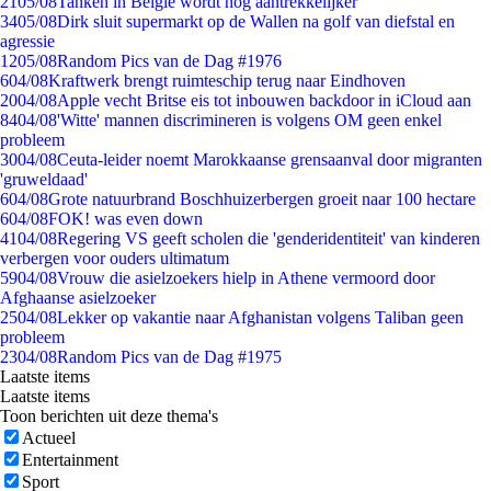
21
05/08
Tanken in België wordt nóg aantrekkelijker
34
05/08
Dirk sluit supermarkt op de Wallen na golf van diefstal en
agressie
12
05/08
Random Pics van de Dag #1976
6
04/08
Kraftwerk brengt ruimteschip terug naar Eindhoven
20
04/08
Apple vecht Britse eis tot inbouwen backdoor in iCloud aan
84
04/08
'Witte' mannen discrimineren is volgens OM geen enkel
probleem
30
04/08
Ceuta-leider noemt Marokkaanse grensaanval door migranten
'gruweldaad'
6
04/08
Grote natuurbrand Boschhuizerbergen groeit naar 100 hectare
6
04/08
FOK! was even down
41
04/08
Regering VS geeft scholen die 'genderidentiteit' van kinderen
verbergen voor ouders ultimatum
59
04/08
Vrouw die asielzoekers hielp in Athene vermoord door
Afghaanse asielzoeker
25
04/08
Lekker op vakantie naar Afghanistan volgens Taliban geen
probleem
23
04/08
Random Pics van de Dag #1975
Laatste items
Laatste items
Toon berichten uit deze thema's
Actueel
Entertainment
Sport