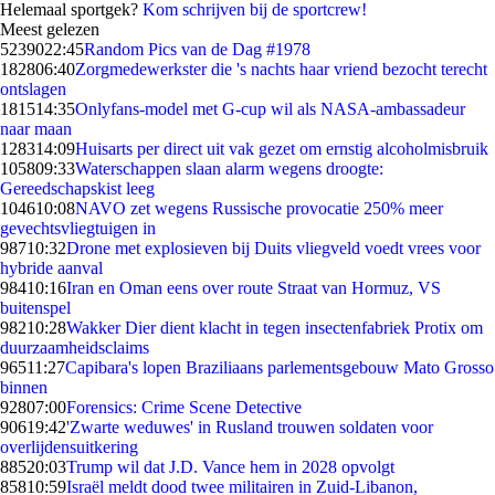
Helemaal sportgek?
Kom schrijven bij de sportcrew!
Meest gelezen
52390
22:45
Random Pics van de Dag #1978
1828
06:40
Zorgmedewerkster die 's nachts haar vriend bezocht terecht
ontslagen
1815
14:35
Onlyfans-model met G-cup wil als NASA-ambassadeur
naar maan
1283
14:09
Huisarts per direct uit vak gezet om ernstig alcoholmisbruik
1058
09:33
Waterschappen slaan alarm wegens droogte:
Gereedschapskist leeg
1046
10:08
NAVO zet wegens Russische provocatie 250% meer
gevechtsvliegtuigen in
987
10:32
Drone met explosieven bij Duits vliegveld voedt vrees voor
hybride aanval
984
10:16
Iran en Oman eens over route Straat van Hormuz, VS
buitenspel
982
10:28
Wakker Dier dient klacht in tegen insectenfabriek Protix om
duurzaamheidsclaims
965
11:27
Capibara's lopen Braziliaans parlementsgebouw Mato Grosso
binnen
928
07:00
Forensics: Crime Scene Detective
906
19:42
'Zwarte weduwes' in Rusland trouwen soldaten voor
overlijdensuitkering
885
20:03
Trump wil dat J.D. Vance hem in 2028 opvolgt
858
10:59
Israël meldt dood twee militairen in Zuid-Libanon,