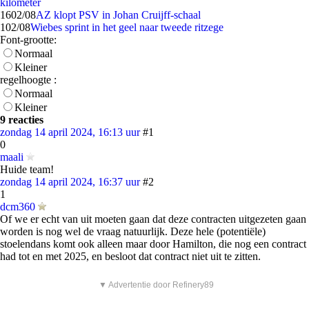
kilometer
16
02/08
AZ klopt PSV in Johan Cruijff-schaal
1
02/08
Wiebes sprint in het geel naar tweede ritzege
Font-grootte:
Normaal
Kleiner
regelhoogte :
Normaal
Kleiner
9 reacties
zondag 14 april 2024, 16:13 uur
#1
0
maali
Huide team!
zondag 14 april 2024, 16:37 uur
#2
1
dcm360
Of we er echt van uit moeten gaan dat deze contracten uitgezeten gaan
worden is nog wel de vraag natuurlijk. Deze hele (potentiële)
stoelendans komt ook alleen maar door Hamilton, die nog een contract
had tot en met 2025, en besloot dat contract niet uit te zitten.
▼ Advertentie door Refinery89