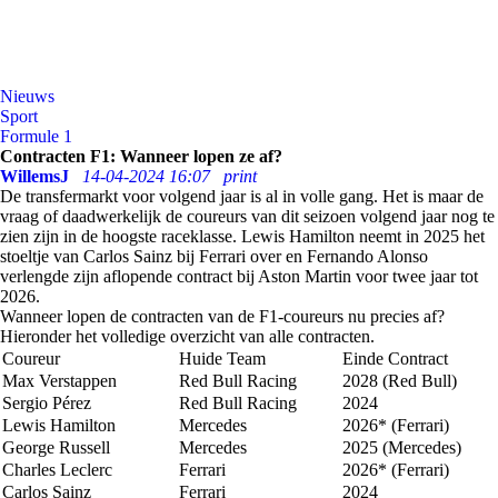
Nieuws
Sport
Formule 1
Contracten F1: Wanneer lopen ze af?
WillemsJ
14-04-2024 16:07
print
De transfermarkt voor volgend jaar is al in volle gang. Het is maar de
vraag of daadwerkelijk de coureurs van dit seizoen volgend jaar nog te
zien zijn in de hoogste raceklasse. Lewis Hamilton neemt
in 2025
het
stoeltje van Carlos
Sainz
bij Ferrari over en Fernando Alonso
verlengde zijn aflopende contract bij Aston Martin voor twee jaar tot
2026.
Wanneer lopen de contracten van de F1-coureurs nu precies af?
Hieronder het volledige overzicht van alle contracten
.
Coureur
Huide Team
Einde Contract
Max Verstappen
Red Bull Racing
2028 (Red Bull)
Sergio Pérez
Red Bull Racing
2024
Lewis Hamilton
Mercedes
2026* (Ferrari)
George Russell
Mercedes
2025 (Mercedes)
Charles Leclerc
Ferrari
2026* (Ferrari)
Carlos Sainz
Ferrari
2024