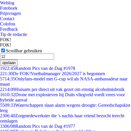
Weblog
Fotoboek
Prijsvragen
Contact
Colofon
Feedback
Tip de redactie
FOK!
FOK!
Scrollbar gebruiken
opslaan
19
22:45
Random Pics van de Dag #1978
2
21:30
De FOK!Voetbalmanager 2026/2027 is begonnen
57
14:35
Onlyfans-model met G-cup wil als NASA-ambassadeur naar
maan
22
14:09
Huisarts per direct uit vak gezet om ernstig alcoholmisbruik
16
10:32
Drone met explosieven bij Duits vliegveld voedt vrees voor
hybride aanval
55
09:33
Waterschappen slaan alarm wegens droogte: Gereedschapskist
leeg
23
06:40
Zorgmedewerkster die 's nachts haar vriend bezocht terecht
ontslagen
33
06/08
Random Pics van de Dag #1977