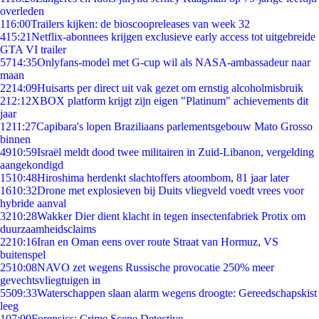
overleden
1
16:00
Trailers kijken: de bioscoopreleases van week 32
4
15:21
Netflix-abonnees krijgen exclusieve early access tot uitgebreide
GTA VI trailer
57
14:35
Onlyfans-model met G-cup wil als NASA-ambassadeur naar
maan
22
14:09
Huisarts per direct uit vak gezet om ernstig alcoholmisbruik
2
12:12
XBOX platform krijgt zijn eigen "Platinum" achievements dit
jaar
12
11:27
Capibara's lopen Braziliaans parlementsgebouw Mato Grosso
binnen
49
10:59
Israël meldt dood twee militairen in Zuid-Libanon, vergelding
aangekondigd
15
10:48
Hiroshima herdenkt slachtoffers atoombom, 81 jaar later
16
10:32
Drone met explosieven bij Duits vliegveld voedt vrees voor
hybride aanval
32
10:28
Wakker Dier dient klacht in tegen insectenfabriek Protix om
duurzaamheidsclaims
22
10:16
Iran en Oman eens over route Straat van Hormuz, VS
buitenspel
25
10:08
NAVO zet wegens Russische provocatie 250% meer
gevechtsvliegtuigen in
55
09:33
Waterschappen slaan alarm wegens droogte: Gereedschapskist
leeg
1
07:00
Forensics: Crime Scene Detective