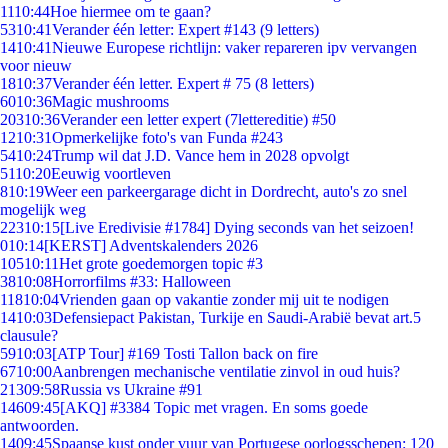
11
10:44
Hoe hiermee om te gaan?
53
10:41
Verander één letter: Expert #143 (9 letters)
14
10:41
Nieuwe Europese richtlijn: vaker repareren ipv vervangen
voor nieuw
18
10:37
Verander één letter. Expert # 75 (8 letters)
60
10:36
Magic mushrooms
203
10:36
Verander een letter expert (7lettereditie) #50
12
10:31
Opmerkelijke foto's van Funda #243
54
10:24
Trump wil dat J.D. Vance hem in 2028 opvolgt
51
10:20
Eeuwig voortleven
8
10:19
Weer een parkeergarage dicht in Dordrecht, auto's zo snel
mogelijk weg
223
10:15
[Live Eredivisie #1784] Dying seconds van het seizoen!
0
10:14
[KERST] Adventskalenders 2026
105
10:11
Het grote goedemorgen topic #3
38
10:08
Horrorfilms #33: Halloween
118
10:04
Vrienden gaan op vakantie zonder mij uit te nodigen
14
10:03
Defensiepact Pakistan, Turkije en Saudi-Arabië bevat art.5
clausule?
59
10:03
[ATP Tour] #169 Tosti Tallon back on fire
67
10:00
Aanbrengen mechanische ventilatie zinvol in oud huis?
213
09:58
Russia vs Ukraine #91
146
09:45
[AKQ] #3384 Topic met vragen. En soms goede
antwoorden.
14
09:45
Spaanse kust onder vuur van Portugese oorlogsschepen: 120