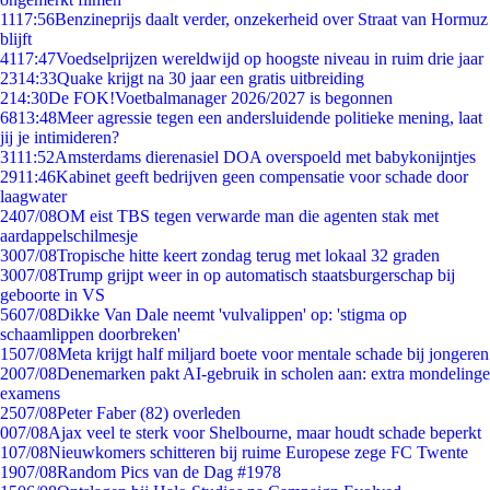
11
17:56
Benzineprijs daalt verder, onzekerheid over Straat van Hormuz
blijft
41
17:47
Voedselprijzen wereldwijd op hoogste niveau in ruim drie jaar
23
14:33
Quake krijgt na 30 jaar een gratis uitbreiding
2
14:30
De FOK!Voetbalmanager 2026/2027 is begonnen
68
13:48
Meer agressie tegen een andersluidende politieke mening, laat
jij je intimideren?
31
11:52
Amsterdams dierenasiel DOA overspoeld met babykonijntjes
29
11:46
Kabinet geeft bedrijven geen compensatie voor schade door
laagwater
24
07/08
OM eist TBS tegen verwarde man die agenten stak met
aardappelschilmesje
30
07/08
Tropische hitte keert zondag terug met lokaal 32 graden
30
07/08
Trump grijpt weer in op automatisch staatsburgerschap bij
geboorte in VS
56
07/08
Dikke Van Dale neemt 'vulvalippen' op: 'stigma op
schaamlippen doorbreken'
15
07/08
Meta krijgt half miljard boete voor mentale schade bij jongeren
20
07/08
Denemarken pakt AI-gebruik in scholen aan: extra mondelinge
examens
25
07/08
Peter Faber (82) overleden
0
07/08
Ajax veel te sterk voor Shelbourne, maar houdt schade beperkt
1
07/08
Nieuwkomers schitteren bij ruime Europese zege FC Twente
19
07/08
Random Pics van de Dag #1978