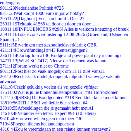
en leugens
90
11:23
Nederlandse Politiek #725
83
11:23
Wat koopt 1000 euro in jouw hobby?
295
11:22
[Dagboek] Veel aan hoofd - Deel 27
259
11:19
Teltopic #1565 tel door en door en door....
100
11:18
[INFLUENCERS #296] Alles is welkom kneuzing of breuk
259
11:16
Totale zonsverduistering 12-08-2026 (Groenland, IJsland en
Spanje) #1
51
11:15
Ervaringen met gezondheidsverklaring CBR
42
11:14
[Crowdfunding] #443 Rentestijgingen?
236
11:14
Oorlog Iran #136 Bridge and powerplant day incoming?
147
11:13
[WLR SC #417] Nieuw deel openen was kaputt
27
11:12
Forum werkt niet op Chrome
90
11:12
Post hier zo vaak mogelijk om 11:11 #39 Vanz11
20
11:09
Rechtszaak dodelijk ongeluk uitgesteld vanwege vakantie
advocaat
48
11:04
Jezelf gelukkig voelen als vrijgezelle vijftiger
175
11:02
Wat is jullie binnenhuistemperatuur? #81 Horrorzomer
121
11:00
[SBS6] De Bondgenoten #318 Een klein kusje moet kunnen
188
10:56
[RTL] B&B vol liefde 6de seizoen #4
250
10:55
Afbeeldingen die je gemaakt hebt met AI
146
10:48
Verander één letter: Expert #91 (10 letters)
96
10:46
Vrouwen willen geen man meer #30
7
10:45
Poepen tijdens het tandenpoetsen
48
10:44
Zou je vreemdgaan in een relatie kunnen vergeven?