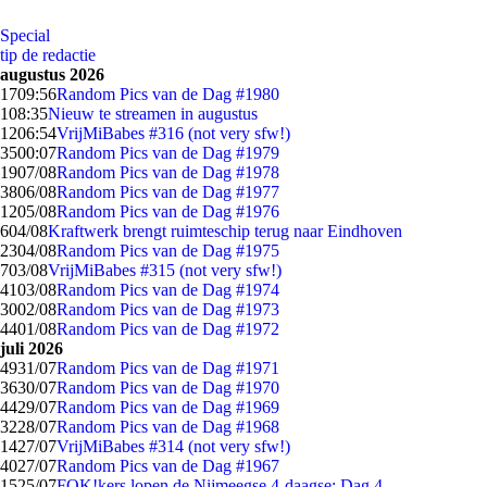
Special
tip de redactie
augustus 2026
17
09:56
Random Pics van de Dag #1980
1
08:35
Nieuw te streamen in augustus
12
06:54
VrijMiBabes #316 (not very sfw!)
35
00:07
Random Pics van de Dag #1979
19
07/08
Random Pics van de Dag #1978
38
06/08
Random Pics van de Dag #1977
12
05/08
Random Pics van de Dag #1976
6
04/08
Kraftwerk brengt ruimteschip terug naar Eindhoven
23
04/08
Random Pics van de Dag #1975
7
03/08
VrijMiBabes #315 (not very sfw!)
41
03/08
Random Pics van de Dag #1974
30
02/08
Random Pics van de Dag #1973
44
01/08
Random Pics van de Dag #1972
juli 2026
49
31/07
Random Pics van de Dag #1971
36
30/07
Random Pics van de Dag #1970
44
29/07
Random Pics van de Dag #1969
32
28/07
Random Pics van de Dag #1968
14
27/07
VrijMiBabes #314 (not very sfw!)
40
27/07
Random Pics van de Dag #1967
15
25/07
FOK!kers lopen de Nijmeegse 4-daagse: Dag 4