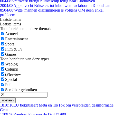
6
04/08
Kraftwerk brengt ruimteschip terug naar Eindhoven
20
04/08
Apple vecht Britse eis tot inbouwen backdoor in iCloud aan
85
04/08
'Witte' mannen discrimineren is volgens OM geen enkel
probleem
Laatste items
Laatste items
Toon berichten uit deze thema's
Actueel
Entertainment
Sport
Film & Tv
Games
Toon berichten van deze types
Weblog
Column
(P)review
Special
Poll
Scrollbar gebruiken
opslaan
18
10:16
EU bekritiseert Meta en TikTok om verspreiden desinformatie
Ceuta
17
09:56
Random Pics van de Dag #1980