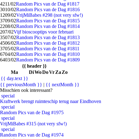
42
11/02
Random Pics van de Dag #1817
30
10/02
Random Pics van de Dag #1816
12
09/02
VrijMiBabes #298 (not very sfw!)
37
09/02
Random Pics van de Dag #1815
22
08/02
Random Pics van de Dag #1814
2
07/02
Vijf bioscooptips voor februari
35
07/02
Random Pics van de Dag #1813
45
06/02
Random Pics van de Dag #1812
37
05/02
Random Pics van de Dag #1811
67
04/02
Random Pics van de Dag #1810
64
03/02
Random Pics van de Dag #1809
{{ header }}
Ma
Di
Wo
Do
Vr
Za
Zo
{{ day.text }}
{{ previousMonth }}
|
{{ nextMonth }}
Misschien ook interessant?
special
Kraftwerk brengt ruimteschip terug naar Eindhoven
special
Random Pics van de Dag #1975
special
VrijMiBabes #315 (not very sfw!)
special
Random Pics van de Dag #1974