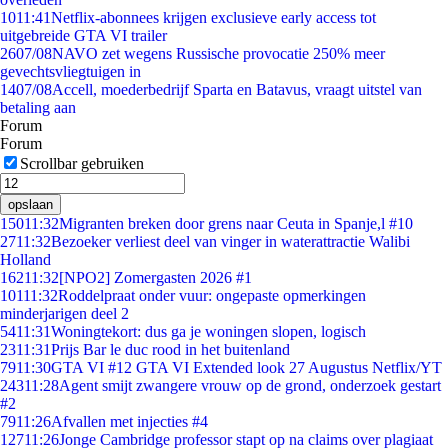
10
11:41
Netflix-abonnees krijgen exclusieve early access tot
uitgebreide GTA VI trailer
26
07/08
NAVO zet wegens Russische provocatie 250% meer
gevechtsvliegtuigen in
14
07/08
Accell, moederbedrijf Sparta en Batavus, vraagt uitstel van
betaling aan
Forum
Forum
Scrollbar gebruiken
opslaan
150
11:32
Migranten breken door grens naar Ceuta in Spanje,l #10
27
11:32
Bezoeker verliest deel van vinger in waterattractie Walibi
Holland
162
11:32
[NPO2] Zomergasten 2026 #1
101
11:32
Roddelpraat onder vuur: ongepaste opmerkingen
minderjarigen deel 2
54
11:31
Woningtekort: dus ga je woningen slopen, logisch
23
11:31
Prijs Bar le duc rood in het buitenland
79
11:30
GTA VI #12 GTA VI Extended look 27 Augustus Netflix/YT
243
11:28
Agent smijt zwangere vrouw op de grond, onderzoek gestart
#2
79
11:26
Afvallen met injecties #4
127
11:26
Jonge Cambridge professor stapt op na claims over plagiaat