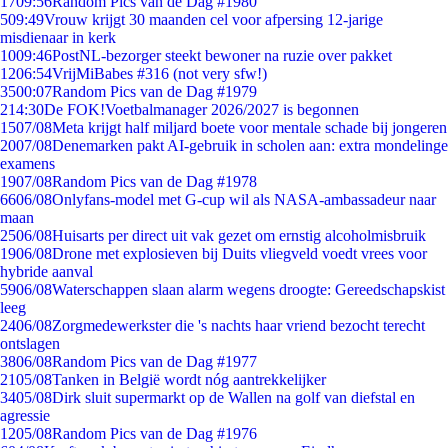
17
09:56
Random Pics van de Dag #1980
5
09:49
Vrouw krijgt 30 maanden cel voor afpersing 12-jarige
misdienaar in kerk
10
09:46
PostNL-bezorger steekt bewoner na ruzie over pakket
12
06:54
VrijMiBabes #316 (not very sfw!)
35
00:07
Random Pics van de Dag #1979
2
14:30
De FOK!Voetbalmanager 2026/2027 is begonnen
15
07/08
Meta krijgt half miljard boete voor mentale schade bij jongeren
20
07/08
Denemarken pakt AI-gebruik in scholen aan: extra mondelinge
examens
19
07/08
Random Pics van de Dag #1978
66
06/08
Onlyfans-model met G-cup wil als NASA-ambassadeur naar
maan
25
06/08
Huisarts per direct uit vak gezet om ernstig alcoholmisbruik
19
06/08
Drone met explosieven bij Duits vliegveld voedt vrees voor
hybride aanval
59
06/08
Waterschappen slaan alarm wegens droogte: Gereedschapskist
leeg
24
06/08
Zorgmedewerkster die 's nachts haar vriend bezocht terecht
ontslagen
38
06/08
Random Pics van de Dag #1977
21
05/08
Tanken in België wordt nóg aantrekkelijker
34
05/08
Dirk sluit supermarkt op de Wallen na golf van diefstal en
agressie
12
05/08
Random Pics van de Dag #1976