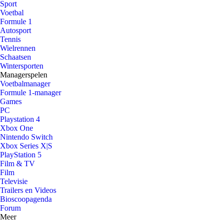
Sport
Voetbal
Formule 1
Autosport
Tennis
Wielrennen
Schaatsen
Wintersporten
Managerspelen
Voetbalmanager
Formule 1-manager
Games
PC
Playstation 4
Xbox One
Nintendo Switch
Xbox Series X|S
PlayStation 5
Film & TV
Film
Televisie
Trailers en Videos
Bioscoopagenda
Forum
Meer