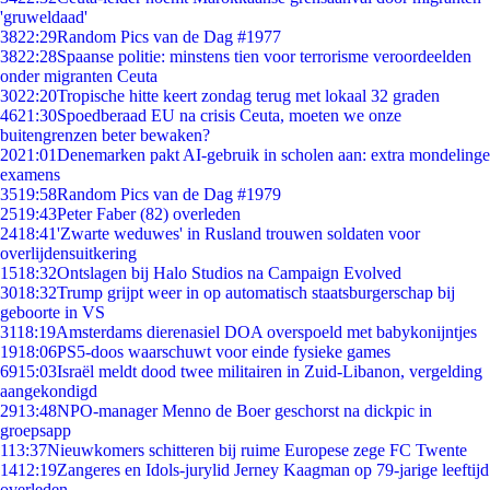
'gruweldaad'
38
22:29
Random Pics van de Dag #1977
38
22:28
Spaanse politie: minstens tien voor terrorisme veroordeelden
onder migranten Ceuta
30
22:20
Tropische hitte keert zondag terug met lokaal 32 graden
46
21:30
Spoedberaad EU na crisis Ceuta, moeten we onze
buitengrenzen beter bewaken?
20
21:01
Denemarken pakt AI-gebruik in scholen aan: extra mondelinge
examens
35
19:58
Random Pics van de Dag #1979
25
19:43
Peter Faber (82) overleden
24
18:41
'Zwarte weduwes' in Rusland trouwen soldaten voor
overlijdensuitkering
15
18:32
Ontslagen bij Halo Studios na Campaign Evolved
30
18:32
Trump grijpt weer in op automatisch staatsburgerschap bij
geboorte in VS
31
18:19
Amsterdams dierenasiel DOA overspoeld met babykonijntjes
19
18:06
PS5-doos waarschuwt voor einde fysieke games
69
15:03
Israël meldt dood twee militairen in Zuid-Libanon, vergelding
aangekondigd
29
13:48
NPO-manager Menno de Boer geschorst na dickpic in
groepsapp
1
13:37
Nieuwkomers schitteren bij ruime Europese zege FC Twente
14
12:19
Zangeres en Idols-jurylid Jerney Kaagman op 79-jarige leeftijd
overleden