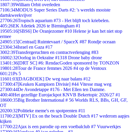
18
07:39
William Orbit overleden
71
06:34
MODUS Super Series Darts #2: 's werelds mooiste
dartskweekvijver
277
06:26
Tropisch aquarium #73 - Het blijft toch kriebelen.
4
05:26
EK Atletiek 2026 te Birmingham #1
195
05:16
[SBS6] De Oranjezomer #10 Helene je kan het niet stop
ermee
249
05:15
[Centraal] Ruimtevaart / SpaceX #87 Rondje oceaan
233
04:34
Israel en Gaza #17
30
02:39
Transfergeruchten en contractverlenging #83
160
02:32
Oorlog in Oekraïne #1318 Drone baby drone
134
01:36
[DRT SC] #6: RendacGoden sponsored by TONZON
198
01:28
Tour de France femmes 2026 #4 op de Ventoux
6
01:21
Ps 5
116
01:03
[DAGBOEK] De weg naar balans #12
173
00:47
[Keuken Kampioen Divisie] #44 Vitesse mag weg
273
00:44
De Avondetappe #176 - Met Ellen ten Damme.
4
00:40
Het gezellige Eurojackpot KNVB Bekertopic 2026/27 #1
186
00:35
Big Brother International # 56 Worlds RLS, BBs, GH, GF,
OT
202
00:32
Politieke meme's en spotprenten #11
117
00:23
[MTV] Ex on the beach Double Dutch #17 wederom aapjes
kijken
177
00:22
Ajax is een parodie op een voetbalclub #7 Vuurwerkjes
172
00:16
Vandaag 40 jaar geleden... #3