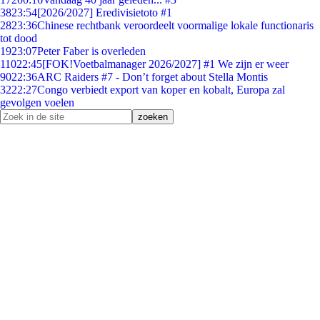
38
23:54
[2026/2027] Eredivisietoto #1
28
23:36
Chinese rechtbank veroordeelt voormalige lokale functionaris
tot dood
19
23:07
Peter Faber is overleden
110
22:45
[FOK!Voetbalmanager 2026/2027] #1 We zijn er weer
90
22:36
ARC Raiders #7 - Don’t forget about Stella Montis
32
22:27
Congo verbiedt export van koper en kobalt, Europa zal
gevolgen voelen