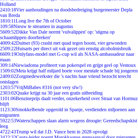
Holland
24
10:18
Vier aanhoudingen na doodsbedreiging burgemeester Depla
van Breda
18
10:11
Long live the 7th of October
1
09:58
Nieuw te streamen in augustus
56
09:52
Dikke Van Dale neemt 'vulvalippen' op: 'stigma op
schaamlippen doorbreken'
40
09:42
Duitser (93) crasht met quad tegen boom, vier gewonden
25
09:22
Huisarts per direct uit vak gezet om ernstig alcoholmisbruik
66
09:19
Onlyfans-model met G-cup wil als NASA-ambassadeur naar
maan
3
09:14
Niewiadoma profiteert van pokerspel en grijpt geel op Ventoux
15
09:02
Meta krijgt half miljard boete voor mentale schade bij jongeren
24
09:02
Zorgmedewerkster die 's nachts haar vriend bezocht terecht
ontslagen
12
03:57
VrijMiBabes #316 (not very sfw!)
23
03:02
Quake krijgt na 30 jaar een gratis uitbreiding
11
01:06
Benzineprijs daalt verder, onzekerheid over Straat van Hormuz
blijft
11
23:30
Smokkelbende opgerold in Spanje, verdienden miljoenen aan
migranten
59
22:53
Waterschappen slaan alarm wegens droogte: Gereedschapskist
leeg
47
22:43
Trump wil dat J.D. Vance hem in 2028 opvolgt
34
22:32
Ceuta-leider noemt Marokkaanse grensaanval door migranten