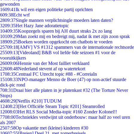
gewonden
16
09:41
Ik wil een eigen politieke partij oprichten
6
09:38
Echt wrf
28
09:37
Single mannen verplichtsingle moeders laten daten?
32
09:35
Het Hazy Jane adoratietopic
104
09:35
Koopzegels sparen bij AH duurt straks 2x zo lang
101
09:29
Man zoekt mij en bedreigt mij, nadat ik met zijn zoon sprak
189
09:25
Boeken worden opgekocht om chatbots te voeden
257
09:18
[AMV] VS #1312 spammers van de internationale rechtsorde
255
09:13
[Videoland] B&B vol liefde 6de seizoen #1 voor de
vooruitkijkers
260
09:06
Hennie van der Most failliet verklaard
226
08:48
Nederland stevent af op watertekort
17
08:35
Centraal FC Utrecht topic #88 - #CorreiaIn
151
08:33
NPO-manager Menno de Boer (47) op non-actief stuurde
dick-pic rond
7
08:31
Draai hier alle platen in je platenkast #32 (The Torture Never
Stops)
46
08:29
[Netflix #210] TUDUM
124
08:23
[Het Officiële Steam Topic #201] Steamrolled
120
08:03
Het RLS Social Media-topic #160 Zonder Kolonel!!
77
08:00
Techniekles verdwijnt uit onderbouw: maar half zo veel uren
als 2007
25
07:58
Op vakantie met (kleine) kinderen #30
106
07:55
[Breien] Deel 21, met zomerbreisels