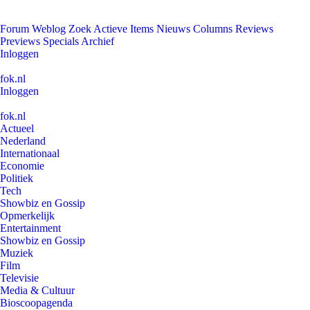
Forum
Weblog
Zoek
Actieve Items
Nieuws
Columns
Reviews
Previews
Specials
Archief
Inloggen
fok.nl
Inloggen
fok.nl
Actueel
Nederland
Internationaal
Economie
Politiek
Tech
Showbiz en Gossip
Opmerkelijk
Entertainment
Showbiz en Gossip
Muziek
Film
Televisie
Media & Cultuur
Bioscoopagenda