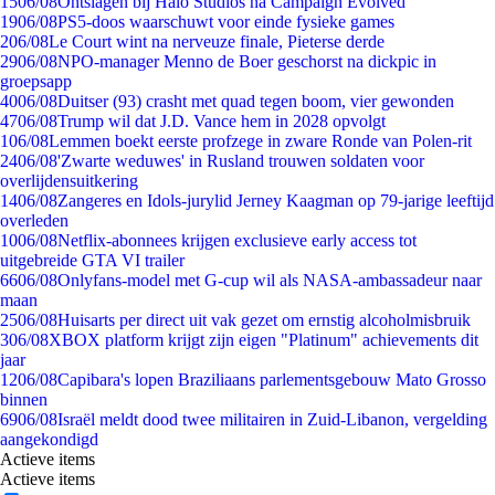
15
06/08
Ontslagen bij Halo Studios na Campaign Evolved
19
06/08
PS5-doos waarschuwt voor einde fysieke games
2
06/08
Le Court wint na nerveuze finale, Pieterse derde
29
06/08
NPO-manager Menno de Boer geschorst na dickpic in
groepsapp
40
06/08
Duitser (93) crasht met quad tegen boom, vier gewonden
47
06/08
Trump wil dat J.D. Vance hem in 2028 opvolgt
1
06/08
Lemmen boekt eerste profzege in zware Ronde van Polen-rit
24
06/08
'Zwarte weduwes' in Rusland trouwen soldaten voor
overlijdensuitkering
14
06/08
Zangeres en Idols-jurylid Jerney Kaagman op 79-jarige leeftijd
overleden
10
06/08
Netflix-abonnees krijgen exclusieve early access tot
uitgebreide GTA VI trailer
66
06/08
Onlyfans-model met G-cup wil als NASA-ambassadeur naar
maan
25
06/08
Huisarts per direct uit vak gezet om ernstig alcoholmisbruik
3
06/08
XBOX platform krijgt zijn eigen "Platinum" achievements dit
jaar
12
06/08
Capibara's lopen Braziliaans parlementsgebouw Mato Grosso
binnen
69
06/08
Israël meldt dood twee militairen in Zuid-Libanon, vergelding
aangekondigd
Actieve items
Actieve items