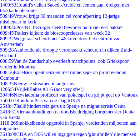
14
09:53
Houthi's vallen Saoedi-Arabië en Jemen aan, dreigen met
blokkade olieroute
5
09:49
Vrouw krijgt 30 maanden cel voor afpersing 12-jarige
misdienaar in kerk
10
09:46
PostNL-bezorger steekt bewoner na ruzie over pakket
6
09:45
Trailers kijken: de bioscoopreleases van week 32
8
09:32
Wegpiraat scheurt met 146 km/u door het centrum van
Amsterdam
5
09:28
Aanhoudende droogte veroorzaakt scheuren in dijken Zuid-
Holland
0
08:59
Van de Zandschulp overleeft matchpoints, ook Griekspoor
verder in Montreal
0
08:56
Excelsior opent seizoen met ruime zege op promovendus
Cambuur
1
08:35
Nieuw te streamen in augustus
12
06:54
VrijMiBabes #316 (not very sfw!)
3
04:46
Niewiadoma profiteert van pokerspel en grijpt geel op Ventoux
35
00:07
Random Pics van de Dag #1979
25
18:47
Italië hindert reizigers uit Spanje na migratiecrisis Ceuta
24
18:31
Vier aanhoudingen na doodsbedreiging burgemeester Depla
van Breda
11
18:26
Smokkelbende opgerold in Spanje, verdienden miljoenen aan
migranten
36
18:08
CDA en D66 willen ingrijpen tegen 'gluurbrillen' die mensen
ongemerkt filmen