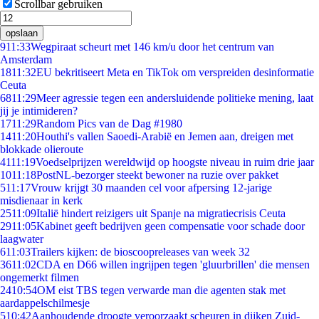
Scrollbar gebruiken
opslaan
9
11:33
Wegpiraat scheurt met 146 km/u door het centrum van
Amsterdam
18
11:32
EU bekritiseert Meta en TikTok om verspreiden desinformatie
Ceuta
68
11:29
Meer agressie tegen een andersluidende politieke mening, laat
jij je intimideren?
17
11:29
Random Pics van de Dag #1980
14
11:20
Houthi's vallen Saoedi-Arabië en Jemen aan, dreigen met
blokkade olieroute
41
11:19
Voedselprijzen wereldwijd op hoogste niveau in ruim drie jaar
10
11:18
PostNL-bezorger steekt bewoner na ruzie over pakket
5
11:17
Vrouw krijgt 30 maanden cel voor afpersing 12-jarige
misdienaar in kerk
25
11:09
Italië hindert reizigers uit Spanje na migratiecrisis Ceuta
29
11:05
Kabinet geeft bedrijven geen compensatie voor schade door
laagwater
6
11:03
Trailers kijken: de bioscoopreleases van week 32
36
11:02
CDA en D66 willen ingrijpen tegen 'gluurbrillen' die mensen
ongemerkt filmen
24
10:54
OM eist TBS tegen verwarde man die agenten stak met
aardappelschilmesje
5
10:42
Aanhoudende droogte veroorzaakt scheuren in dijken Zuid-