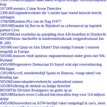
leeg
1
07:00
Forensics: Crime Scene Detective
23
06:40
Zorgmedewerkster die 's nachts haar vriend bezocht terecht
ontslagen
37
06/08
Random Pics van de Dag #1977
18
05/08
Datalek bij Bol en de Bijenkorf na cyberaanval op logistiek
partner Ceva
34
05/08
Kind overleden na aanrijding door AH-bestelbus in Dordrecht
6
05/08
Nieuw slachtoffer in kindermisbruikzaak zorgprofessional Jan
B. (66)
3
05/08
Geen Qatar en Abu Dhabi? Dan eindigt Formule 1-seizoen
mogelijk in Europa
5
05/08
Litouwen vindt opnieuw migrantentunnel onder grens met Wit-
Rusland
45
05/08
Progressieve Democraat El-Sayed wint nipt voorverkiezing
Michigan
12
05/08
Accell, moederbedrijf Sparta en Batavus, vraagt uitstel van
betaling aan
5
05/08
Zomervakantieweerbericht: aanhoudend zomers
1
05/08
Vollering de sterkste na lastige heuvelrit
8
05/08
The Division Resurgence nu gratis op pc
36
05/08
Hackers roven Coldcard-bitcoinwallets leeg voor 114 miljoen
dollar
45
05/08
Doorwerken na AOW-leeftijd vaker vastgelegd in cao's, moet