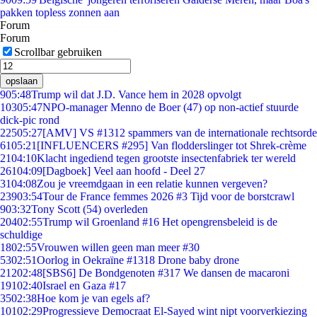
pakken topless zonnen aan
Forum
Forum
Scrollbar gebruiken
opslaan
9
05:48
Trump wil dat J.D. Vance hem in 2028 opvolgt
103
05:47
NPO-manager Menno de Boer (47) op non-actief stuurde
dick-pic rond
225
05:27
[AMV] VS #1312 spammers van de internationale rechtsorde
61
05:21
[INFLUENCERS #295] Van flodderslinger tot Shrek-crème
21
04:10
Klacht ingediend tegen grootste insectenfabriek ter wereld
261
04:09
[Dagboek] Veel aan hoofd - Deel 27
31
04:08
Zou je vreemdgaan in een relatie kunnen vergeven?
239
03:54
Tour de France femmes 2026 #3 Tijd voor de borstcrawl
9
03:32
Tony Scott (54) overleden
204
02:55
Trump wil Groenland #16 Het opengrensbeleid is de
schuldige
18
02:55
Vrouwen willen geen man meer #30
53
02:51
Oorlog in Oekraïne #1318 Drone baby drone
212
02:48
[SBS6] De Bondgenoten #317 We dansen de macaroni
191
02:40
Israel en Gaza #17
35
02:38
Hoe kom je van egels af?
101
02:29
Progressieve Democraat El-Sayed wint nipt voorverkiezing