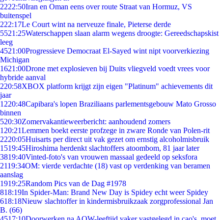
22
22:50
Iran en Oman eens over route Straat van Hormuz, VS
buitenspel
2
22:17
Le Court wint na nerveuze finale, Pieterse derde
55
21:25
Waterschappen slaan alarm wegens droogte: Gereedschapskist
leeg
45
21:00
Progressieve Democraat El-Sayed wint nipt voorverkiezing
Michigan
16
21:00
Drone met explosieven bij Duits vliegveld voedt vrees voor
hybride aanval
2
20:58
XBOX platform krijgt zijn eigen "Platinum" achievements dit
jaar
12
20:48
Capibara's lopen Braziliaans parlementsgebouw Mato Grosso
binnen
5
20:30
Zomervakantieweerbericht: aanhoudend zomers
1
20:21
Lemmen boekt eerste profzege in zware Ronde van Polen-rit
22
20:05
Huisarts per direct uit vak gezet om ernstig alcoholmisbruik
15
19:45
Hiroshima herdenkt slachtoffers atoombom, 81 jaar later
38
19:40
Vinted-foto's van vrouwen massaal gedeeld op seksfora
21
19:34
OM: vierde verdachte (18) vast op verdenking van beramen
aanslag
19
19:25
Random Pics van de Dag #1978
8
18:19
In Spider-Man: Brand New Day is Spidey echt weer Spidey
6
18:18
Nieuw slachtoffer in kindermisbruikzaak zorgprofessional Jan
B. (66)
45
17:10
Doorwerken na AOW-leeftijd vaker vastgelegd in cao's, moet