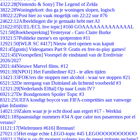
43
22:28
[Nintendo & Sony] The Legend of Zelda
38
22:28
Woningtekort: dus ga je woningen slopen, logisch
180
22:22
Post hier zo vaak mogelijk om 22:22 uur #76
246
22:12
Afbeeldingen die je gemaakt hebt met AI
216
22:05
[UEL/ECL live topic] #160 GOAAAAAAAAAAAAAL
5
21:58
[Boekbespreking] Yesteryear - Caro Claire Burke
193
21:57
Politieke meme's en spotprenten #11
129
21:50
[WLR SC #417] Nieuw deel openen was kaputt
8
21:45
[gratis] Videogames Part 9: Gratis en free-to-play games!
32
21:45
[Voorspellen] Voorspel de eindstand van de Eredivisie
2026/2027
20
21:44
Nieuwe Marvel films. #12
99
21:39
[NPO1] Het Familiediner #23 - te allen tijden
134
21:33
FOK!ers die stoppen met alcohol - waar we stoppen #21
65
21:32
De neergang van Duitsland als lichtend voorbeeld #3
123
21:29
[Nederlands Elftal] Op naar Louis IV?
69
21:27
De Bondgenoten Spoiler Topic #3
83
21:25
UEFA kondigt boycot van FIFA-competities aan vanwege
plan Infantino
140
21:19
Zaken waar je je echt dood aan ergert #17 - Werklui
68
21:18
Spaanstalige nummers #34 A que calor nos pasaremos por el
verano?
111
21:17
[Wielrennen #616] Brennan!
270
21:15
Het enige echte LEGO-topic #45 LEGOOOOOOOOOOO
169
21:13
Wat is op dit moment volgens jou de meest irritante reclame?