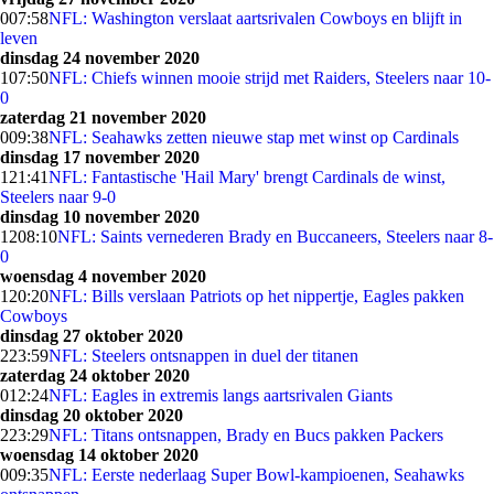
0
07:58
NFL: Washington verslaat aartsrivalen Cowboys en blijft in
leven
dinsdag 24 november 2020
1
07:50
NFL: Chiefs winnen mooie strijd met Raiders, Steelers naar 10-
0
zaterdag 21 november 2020
0
09:38
NFL: Seahawks zetten nieuwe stap met winst op Cardinals
dinsdag 17 november 2020
1
21:41
NFL: Fantastische 'Hail Mary' brengt Cardinals de winst,
Steelers naar 9-0
dinsdag 10 november 2020
12
08:10
NFL: Saints vernederen Brady en Buccaneers, Steelers naar 8-
0
woensdag 4 november 2020
1
20:20
NFL: Bills verslaan Patriots op het nippertje, Eagles pakken
Cowboys
dinsdag 27 oktober 2020
2
23:59
NFL: Steelers ontsnappen in duel der titanen
zaterdag 24 oktober 2020
0
12:24
NFL: Eagles in extremis langs aartsrivalen Giants
dinsdag 20 oktober 2020
2
23:29
NFL: Titans ontsnappen, Brady en Bucs pakken Packers
woensdag 14 oktober 2020
0
09:35
NFL: Eerste nederlaag Super Bowl-kampioenen, Seahawks