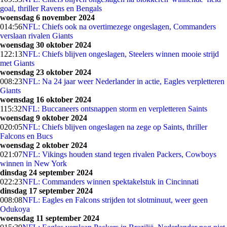
goal, thriller Ravens en Bengals
woensdag 6 november 2024
0
14:56
NFL: Chiefs ook na overtimezege ongeslagen, Commanders
verslaan rivalen Giants
woensdag 30 oktober 2024
1
22:13
NFL: Chiefs blijven ongeslagen, Steelers winnen mooie strijd
met Giants
woensdag 23 oktober 2024
0
08:23
NFL: Na 24 jaar weer Nederlander in actie, Eagles verpletteren
Giants
woensdag 16 oktober 2024
1
15:32
NFL: Buccaneers ontsnappen storm en verpletteren Saints
woensdag 9 oktober 2024
0
20:05
NFL: Chiefs blijven ongeslagen na zege op Saints, thriller
Falcons en Bucs
woensdag 2 oktober 2024
0
21:07
NFL: Vikings houden stand tegen rivalen Packers, Cowboys
winnen in New York
dinsdag 24 september 2024
0
22:23
NFL: Commanders winnen spektakelstuk in Cincinnati
dinsdag 17 september 2024
0
08:08
NFL: Eagles en Falcons strijden tot slotminuut, weer geen
Odukoya
woensdag 11 september 2024