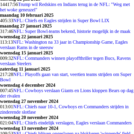
144
17:56
Trump wil Redskins en Indians terug in de NFL: "Weg met
het woke geneuzel"
maandag 10 februari 2025
4
05:33
NFL: Chiefs en Eagles strijden in Super Bowl LIX
maandag 27 januari 2025
3
17:46
NFL: Super Bowl-teams bekend, historie mogelijk in de maak
woensdag 22 januari 2025
1
13:13
NFL: Washington na 33 jaar in Championship Game, Eagles
verslaan Rams in de sneeuw
woensdag 15 januari 2025
0
09:32
NFL: Commanders winnen playoffthriller tegen Bucs, Ravens
verslaan Steelers
zaterdag 11 januari 2025
2
17:28
NFL: Playoffs gaan van start, veertien teams strijden om Super
Bowl
woensdag 4 december 2024
0
07:45
NFL: Cowboys verslaan Giants en Lions kloppen Bears op dag
der rivalen
woensdag 27 november 2024
0
13:01
NFL: Chiefs naar 10-1, Cowboys en Commanders strijden in
zinderende slotfase
woensdag 20 november 2024
0
21:04
NFL: Chiefs eindelijk verslagen, Eagles verslaan Commanders
woensdag 13 november 2024
1
09:53
NFL: Chiefs blijven ongeslagen na blokkeren 'winnende' field