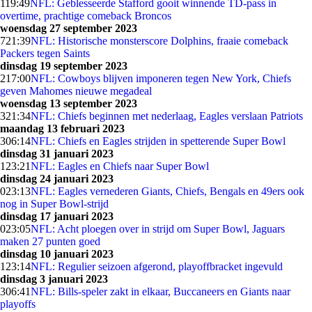
1
19:49
NFL: Geblesseerde Stafford gooit winnende TD-pass in
overtime, prachtige comeback Broncos
woensdag 27 september 2023
7
21:39
NFL: Historische monsterscore Dolphins, fraaie comeback
Packers tegen Saints
dinsdag 19 september 2023
2
17:00
NFL: Cowboys blijven imponeren tegen New York, Chiefs
geven Mahomes nieuwe megadeal
woensdag 13 september 2023
3
21:34
NFL: Chiefs beginnen met nederlaag, Eagles verslaan Patriots
maandag 13 februari 2023
3
06:14
NFL: Chiefs en Eagles strijden in spetterende Super Bowl
dinsdag 31 januari 2023
1
23:21
NFL: Eagles en Chiefs naar Super Bowl
dinsdag 24 januari 2023
0
23:13
NFL: Eagles vernederen Giants, Chiefs, Bengals en 49ers ook
nog in Super Bowl-strijd
dinsdag 17 januari 2023
0
23:05
NFL: Acht ploegen over in strijd om Super Bowl, Jaguars
maken 27 punten goed
dinsdag 10 januari 2023
1
23:14
NFL: Regulier seizoen afgerond, playoffbracket ingevuld
dinsdag 3 januari 2023
3
06:41
NFL: Bills-speler zakt in elkaar, Buccaneers en Giants naar
playoffs