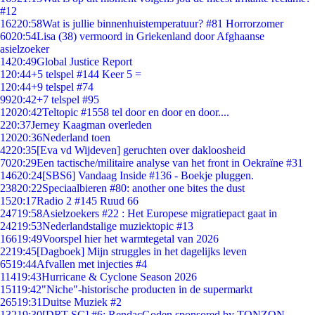
#12
162
20:58
Wat is jullie binnenhuistemperatuur? #81 Horrorzomer
60
20:54
Lisa (38) vermoord in Griekenland door Afghaanse
asielzoeker
14
20:49
Global Justice Report
1
20:44
+5 telspel #144 Keer 5 =
1
20:44
+9 telspel #74
99
20:42
+7 telspel #95
120
20:42
Teltopic #1558 tel door en door en door....
2
20:37
Jerney Kaagman overleden
120
20:36
Nederland toen
42
20:35
[Eva vd Wijdeven] geruchten over dakloosheid
70
20:29
Een tactische/militaire analyse van het front in Oekraïne #31
146
20:24
[SBS6] Vandaag Inside #136 - Boekje pluggen.
238
20:22
Speciaalbieren #80: another one bites the dust
15
20:17
Radio 2 #145 Ruud 66
247
19:58
Asielzoekers #22 : Het Europese migratiepact gaat in
242
19:53
Nederlandstalige muziektopic #13
166
19:49
Voorspel hier het warmtegetal van 2026
22
19:45
[Dagboek] Mijn struggles in het dagelijks leven
65
19:44
Afvallen met injecties #4
114
19:43
Hurricane & Cyclone Season 2026
151
19:42
"Niche"-historische producten in de supermarkt
265
19:31
Duitse Muziek #2
132
19:30
[DRT SC] #6: RendacGoden sponsored by TONZON