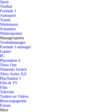
Sport
Voetbal
Formule 1
Autosport
Tennis
Wielrennen
Schaatsen
Wintersporten
Managerspelen
Voetbalmanager
Formule 1-manager
Games
PC
Playstation 4
Xbox One
Nintendo Switch
Xbox Series X|S
PlayStation 5
Film & TV
Film
Televisie
Trailers en Videos
Bioscoopagenda
Forum
Meer