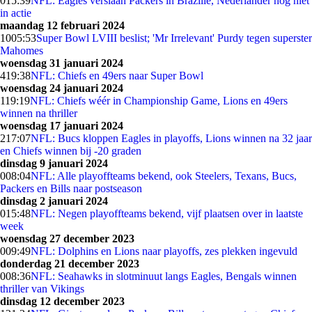
0
15:39
NFL: Eagles verslaan Packers in Brazilië, Nederlander nog niet
in actie
maandag 12 februari 2024
10
05:53
Super Bowl LVIII beslist; 'Mr Irrelevant' Purdy tegen superster
Mahomes
woensdag 31 januari 2024
4
19:38
NFL: Chiefs en 49ers naar Super Bowl
woensdag 24 januari 2024
1
19:19
NFL: Chiefs wéér in Championship Game, Lions en 49ers
winnen na thriller
woensdag 17 januari 2024
2
17:07
NFL: Bucs kloppen Eagles in playoffs, Lions winnen na 32 jaar
en Chiefs winnen bij -20 graden
dinsdag 9 januari 2024
0
08:04
NFL: Alle playoffteams bekend, ook Steelers, Texans, Bucs,
Packers en Bills naar postseason
dinsdag 2 januari 2024
0
15:48
NFL: Negen playoffteams bekend, vijf plaatsen over in laatste
week
woensdag 27 december 2023
0
09:49
NFL: Dolphins en Lions naar playoffs, zes plekken ingevuld
donderdag 21 december 2023
0
08:36
NFL: Seahawks in slotminuut langs Eagles, Bengals winnen
thriller van Vikings
dinsdag 12 december 2023