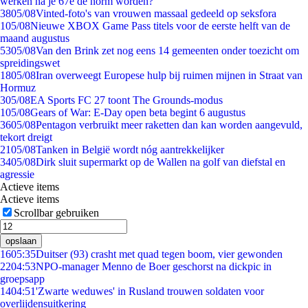
werken na je 67e de norm worden?
38
05/08
Vinted-foto's van vrouwen massaal gedeeld op seksfora
1
05/08
Nieuwe XBOX Game Pass titels voor de eerste helft van de
maand augustus
53
05/08
Van den Brink zet nog eens 14 gemeenten onder toezicht om
spreidingswet
18
05/08
Iran overweegt Europese hulp bij ruimen mijnen in Straat van
Hormuz
3
05/08
EA Sports FC 27 toont The Grounds-modus
1
05/08
Gears of War: E-Day open beta begint 6 augustus
36
05/08
Pentagon verbruikt meer raketten dan kan worden aangevuld,
tekort dreigt
21
05/08
Tanken in België wordt nóg aantrekkelijker
34
05/08
Dirk sluit supermarkt op de Wallen na golf van diefstal en
agressie
Actieve items
Actieve items
Scrollbar gebruiken
opslaan
16
05:35
Duitser (93) crasht met quad tegen boom, vier gewonden
22
04:53
NPO-manager Menno de Boer geschorst na dickpic in
groepsapp
14
04:51
'Zwarte weduwes' in Rusland trouwen soldaten voor
overlijdensuitkering