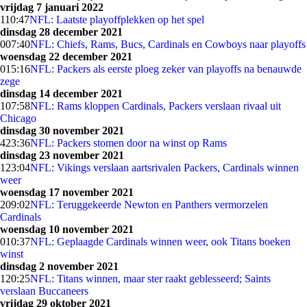
vrijdag 7 januari 2022
1
10:47
NFL: Laatste playoffplekken op het spel
dinsdag 28 december 2021
0
07:40
NFL: Chiefs, Rams, Bucs, Cardinals en Cowboys naar playoffs
woensdag 22 december 2021
0
15:16
NFL: Packers als eerste ploeg zeker van playoffs na benauwde
zege
dinsdag 14 december 2021
1
07:58
NFL: Rams kloppen Cardinals, Packers verslaan rivaal uit
Chicago
dinsdag 30 november 2021
4
23:36
NFL: Packers stomen door na winst op Rams
dinsdag 23 november 2021
1
23:04
NFL: Vikings verslaan aartsrivalen Packers, Cardinals winnen
weer
woensdag 17 november 2021
2
09:02
NFL: Teruggekeerde Newton en Panthers vermorzelen
Cardinals
woensdag 10 november 2021
0
10:37
NFL: Geplaagde Cardinals winnen weer, ook Titans boeken
winst
dinsdag 2 november 2021
1
20:25
NFL: Titans winnen, maar ster raakt geblesseerd; Saints
verslaan Buccaneers
vrijdag 29 oktober 2021