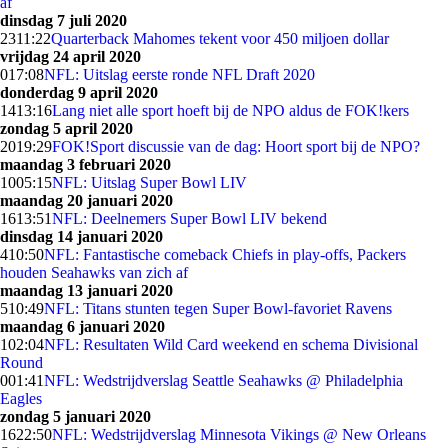
af
dinsdag 7 juli 2020
23
11:22
Quarterback Mahomes tekent voor 450 miljoen dollar
vrijdag 24 april 2020
0
17:08
NFL: Uitslag eerste ronde NFL Draft 2020
donderdag 9 april 2020
14
13:16
Lang niet alle sport hoeft bij de NPO aldus de FOK!kers
zondag 5 april 2020
20
19:29
FOK!Sport discussie van de dag: Hoort sport bij de NPO?
maandag 3 februari 2020
10
05:15
NFL: Uitslag Super Bowl LIV
maandag 20 januari 2020
16
13:51
NFL: Deelnemers Super Bowl LIV bekend
dinsdag 14 januari 2020
4
10:50
NFL: Fantastische comeback Chiefs in play-offs, Packers
houden Seahawks van zich af
maandag 13 januari 2020
5
10:49
NFL: Titans stunten tegen Super Bowl-favoriet Ravens
maandag 6 januari 2020
1
02:04
NFL: Resultaten Wild Card weekend en schema Divisional
Round
0
01:41
NFL: Wedstrijdverslag Seattle Seahawks @ Philadelphia
Eagles
zondag 5 januari 2020
16
22:50
NFL: Wedstrijdverslag Minnesota Vikings @ New Orleans