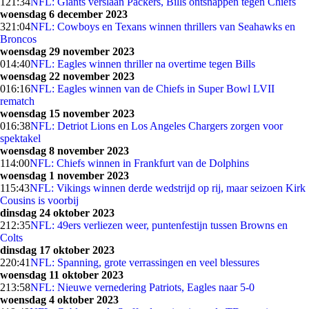
1
21:34
NFL: Giants verslaan Packers, Bills ontsnappen tegen Chiefs
woensdag 6 december 2023
3
21:04
NFL: Cowboys en Texans winnen thrillers van Seahawks en
Broncos
woensdag 29 november 2023
0
14:40
NFL: Eagles winnen thriller na overtime tegen Bills
woensdag 22 november 2023
0
16:16
NFL: Eagles winnen van de Chiefs in Super Bowl LVII
rematch
woensdag 15 november 2023
0
16:38
NFL: Detriot Lions en Los Angeles Chargers zorgen voor
spektakel
woensdag 8 november 2023
1
14:00
NFL: Chiefs winnen in Frankfurt van de Dolphins
woensdag 1 november 2023
1
15:43
NFL: Vikings winnen derde wedstrijd op rij, maar seizoen Kirk
Cousins is voorbij
dinsdag 24 oktober 2023
2
12:35
NFL: 49ers verliezen weer, puntenfestijn tussen Browns en
Colts
dinsdag 17 oktober 2023
2
20:41
NFL: Spanning, grote verrassingen en veel blessures
woensdag 11 oktober 2023
2
13:58
NFL: Nieuwe vernedering Patriots, Eagles naar 5-0
woensdag 4 oktober 2023