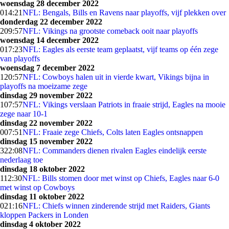
woensdag 28 december 2022
0
14:21
NFL: Bengals, Bills en Ravens naar playoffs, vijf plekken over
donderdag 22 december 2022
2
09:57
NFL: Vikings na grootste comeback ooit naar playoffs
woensdag 14 december 2022
0
17:23
NFL: Eagles als eerste team geplaatst, vijf teams op één zege
van playoffs
woensdag 7 december 2022
1
20:57
NFL: Cowboys halen uit in vierde kwart, Vikings bijna in
playoffs na moeizame zege
dinsdag 29 november 2022
1
07:57
NFL: Vikings verslaan Patriots in fraaie strijd, Eagles na mooie
zege naar 10-1
dinsdag 22 november 2022
0
07:51
NFL: Fraaie zege Chiefs, Colts laten Eagles ontsnappen
dinsdag 15 november 2022
3
22:08
NFL: Commanders dienen rivalen Eagles eindelijk eerste
nederlaag toe
dinsdag 18 oktober 2022
1
12:30
NFL: Bills stomen door met winst op Chiefs, Eagles naar 6-0
met winst op Cowboys
dinsdag 11 oktober 2022
0
21:16
NFL: Chiefs winnen zinderende strijd met Raiders, Giants
kloppen Packers in Londen
dinsdag 4 oktober 2022