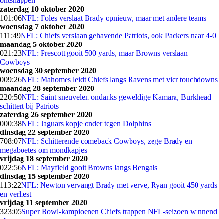
ontsnappen
zaterdag 10 oktober 2020
1
01:06
NFL: Foles verslaat Brady opnieuw, maar met andere teams
woensdag 7 oktober 2020
1
11:49
NFL: Chiefs verslaan gehavende Patriots, ook Packers naar 4-0
maandag 5 oktober 2020
0
21:23
NFL: Prescott gooit 500 yards, maar Browns verslaan
Cowboys
woensdag 30 september 2020
0
09:26
NFL: Mahomes leidt Chiefs langs Ravens met vier touchdowns
maandag 28 september 2020
2
20:50
NFL: Saint sneuvelen ondanks geweldige Kamara, Burkhead
schittert bij Patriots
zaterdag 26 september 2020
0
00:38
NFL: Jaguars kopje onder tegen Dolphins
dinsdag 22 september 2020
7
08:07
NFL: Schitterende comeback Cowboys, zege Brady en
megaboetes om mondkapjes
vrijdag 18 september 2020
0
22:56
NFL: Mayfield gooit Browns langs Bengals
dinsdag 15 september 2020
1
13:22
NFL: Newton vervangt Brady met verve, Ryan gooit 450 yards
en verliest
vrijdag 11 september 2020
3
23:05
Super Bowl-kampioenen Chiefs trappen NFL-seizoen winnend