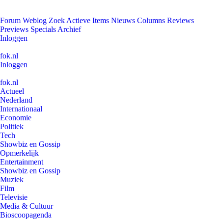
Forum
Weblog
Zoek
Actieve Items
Nieuws
Columns
Reviews
Previews
Specials
Archief
Inloggen
fok.nl
Inloggen
fok.nl
Actueel
Nederland
Internationaal
Economie
Politiek
Tech
Showbiz en Gossip
Opmerkelijk
Entertainment
Showbiz en Gossip
Muziek
Film
Televisie
Media & Cultuur
Bioscoopagenda