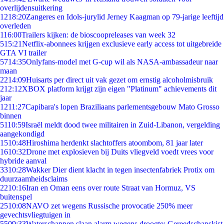
overlijdensuitkering
12
18:20
Zangeres en Idols-jurylid Jerney Kaagman op 79-jarige leeftijd
overleden
1
16:00
Trailers kijken: de bioscoopreleases van week 32
5
15:21
Netflix-abonnees krijgen exclusieve early access tot uitgebreide
GTA VI trailer
57
14:35
Onlyfans-model met G-cup wil als NASA-ambassadeur naar
maan
22
14:09
Huisarts per direct uit vak gezet om ernstig alcoholmisbruik
2
12:12
XBOX platform krijgt zijn eigen "Platinum" achievements dit
jaar
12
11:27
Capibara's lopen Braziliaans parlementsgebouw Mato Grosso
binnen
51
10:59
Israël meldt dood twee militairen in Zuid-Libanon, vergelding
aangekondigd
15
10:48
Hiroshima herdenkt slachtoffers atoombom, 81 jaar later
16
10:32
Drone met explosieven bij Duits vliegveld voedt vrees voor
hybride aanval
33
10:28
Wakker Dier dient klacht in tegen insectenfabriek Protix om
duurzaamheidsclaims
22
10:16
Iran en Oman eens over route Straat van Hormuz, VS
buitenspel
25
10:08
NAVO zet wegens Russische provocatie 250% meer
gevechtsvliegtuigen in
55
09:33
Waterschappen slaan alarm wegens droogte: Gereedschapskist