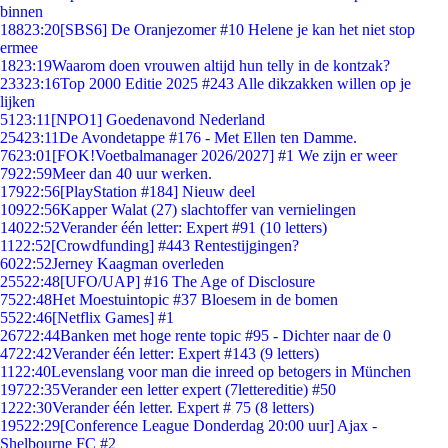
binnen
188
23:20
[SBS6] De Oranjezomer #10 Helene je kan het niet stop
ermee
18
23:19
Waarom doen vrouwen altijd hun telly in de kontzak?
233
23:16
Top 2000 Editie 2025 #243 Alle dikzakken willen op je
lijken
51
23:11
[NPO1] Goedenavond Nederland
254
23:11
De Avondetappe #176 - Met Ellen ten Damme.
76
23:01
[FOK!Voetbalmanager 2026/2027] #1 We zijn er weer
79
22:59
Meer dan 40 uur werken.
179
22:56
[PlayStation #184] Nieuw deel
109
22:56
Kapper Walat (27) slachtoffer van vernielingen
140
22:52
Verander één letter: Expert #91 (10 letters)
11
22:52
[Crowdfunding] #443 Rentestijgingen?
60
22:52
Jerney Kaagman overleden
255
22:48
[UFO/UAP] #16 The Age of Disclosure
75
22:48
Het Moestuintopic #37 Bloesem in de bomen
55
22:46
[Netflix Games] #1
267
22:44
Banken met hoge rente topic #95 - Dichter naar de 0
47
22:42
Verander één letter: Expert #143 (9 letters)
11
22:40
Levenslang voor man die inreed op betogers in München
197
22:35
Verander een letter expert (7lettereditie) #50
12
22:30
Verander één letter. Expert # 75 (8 letters)
195
22:29
[Conference League Donderdag 20:00 uur] Ajax -
Shelbourne FC #2