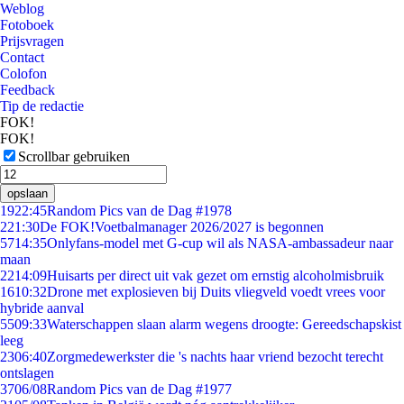
Weblog
Fotoboek
Prijsvragen
Contact
Colofon
Feedback
Tip de redactie
FOK!
FOK!
Scrollbar gebruiken
opslaan
19
22:45
Random Pics van de Dag #1978
2
21:30
De FOK!Voetbalmanager 2026/2027 is begonnen
57
14:35
Onlyfans-model met G-cup wil als NASA-ambassadeur naar
maan
22
14:09
Huisarts per direct uit vak gezet om ernstig alcoholmisbruik
16
10:32
Drone met explosieven bij Duits vliegveld voedt vrees voor
hybride aanval
55
09:33
Waterschappen slaan alarm wegens droogte: Gereedschapskist
leeg
23
06:40
Zorgmedewerkster die 's nachts haar vriend bezocht terecht
ontslagen
37
06/08
Random Pics van de Dag #1977