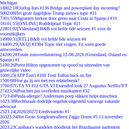
Michigan
188
02:18
Oorlog Iran #136 Bridge and powerplant day incoming?
50
02:08
Het grote dagelijkse Trump nieuws topic #31
73
01:55
Migranten breken door grens naar Ceuta in Spanje,l #10
181
01:55
[ONLINE] Roddelpraat Topic #21
228
01:02
[Videoland] B&B vol liefde 6de seizoen #1 voor de
vooruitkijkers
149
00:31
[RTL] B&B vol liefde 6de seizoen #4
144
00:29
[AKQ] #3384 Topic met vragen. En soms goede
antwoorden.
242
00:28
Totale zonsverduistering 12-08-2026 (Groenland, IJsland en
Spanje) #1
51
00:26
Perez Hilton opgenomen op spoed na uitzenden van
gruwelijke video
16
00:25
[ATP Tour] #169 Tosti Tallon back on fire
15
00:08
Hoe ga jij om met een relatiebreuk?
37
00:07
GTA VI #12 GTA VI Extended look 27 Augustus Netflix/YT
274
23:56
Post hier pas overleden muzikanten #32
17
23:49
Pinda-allergie? Andermans poep slikken helpt misschien
10
23:38
Rechtszaak dodelijk ongeluk uitgesteld vanwege vakantie
advocaat
25
23:24
[2026/2027] Eredivisietoto #1
203
23:24
Het Grote Songfestivalfeest Ziggo Dome #5 13 november
2026
20
23:23
Capibara's wandelen doodleuk het Braziliaanse parlement