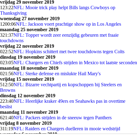
vrijdag 29 november 2019
1
23:22
NFL: Mooie trick play helpt Bills langs Cowboys op
Thanksgiving
woensdag 27 november 2019
12
00:06
NFL: Jackson voert prachtige show op in Los Angeles
maandag 25 november 2019
3
21:37
NFL: Topper wordt zeer eenzijdig gebeuren met fraaie
touchdowns
vrijdag 22 november 2019
0
22:52
NFL: Hopkins schittert met twee touchdowns tegen Colts
dinsdag 19 november 2019
0
23:05
NFL: Chargers en Chiefs strijden in Mexico tot laatste seconden
maandag 18 november 2019
0
21:56
NFL: Sterke defense en mislukte Hail Mary's
vrijdag 15 november 2019
5
12:50
NFL: Bizarre vechtpartij en kopschoppen bij Steelers en
Browns
dinsdag 12 november 2019
2
23:40
NFL: Heerlijke kraker 49ers en Seahawks pas in overtime
beslist
maandag 11 november 2019
6
21:40
NFL: Packers strijden in de sneeuw tegen Panthers
vrijdag 8 november 2019
3
11:19
NFL: Raiders en Chargers duelleren in mooie wedstrijd
woensdag 6 november 2019