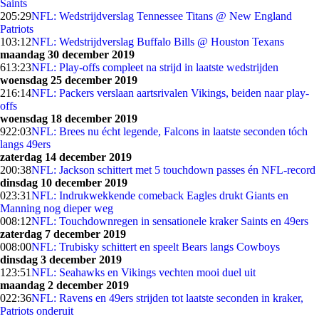
Saints
2
05:29
NFL: Wedstrijdverslag Tennessee Titans @ New England
Patriots
1
03:12
NFL: Wedstrijdverslag Buffalo Bills @ Houston Texans
maandag 30 december 2019
6
13:23
NFL: Play-offs compleet na strijd in laatste wedstrijden
woensdag 25 december 2019
2
16:14
NFL: Packers verslaan aartsrivalen Vikings, beiden naar play-
offs
woensdag 18 december 2019
9
22:03
NFL: Brees nu écht legende, Falcons in laatste seconden tóch
langs 49ers
zaterdag 14 december 2019
2
00:38
NFL: Jackson schittert met 5 touchdown passes én NFL-record
dinsdag 10 december 2019
0
23:31
NFL: Indrukwekkende comeback Eagles drukt Giants en
Manning nog dieper weg
0
08:12
NFL: Touchdownregen in sensationele kraker Saints en 49ers
zaterdag 7 december 2019
0
08:00
NFL: Trubisky schittert en speelt Bears langs Cowboys
dinsdag 3 december 2019
1
23:51
NFL: Seahawks en Vikings vechten mooi duel uit
maandag 2 december 2019
0
22:36
NFL: Ravens en 49ers strijden tot laatste seconden in kraker,
Patriots onderuit