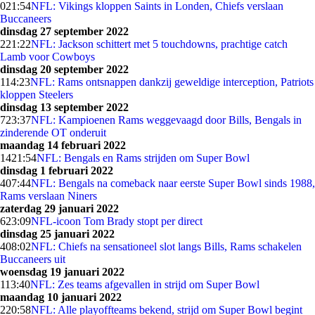
0
21:54
NFL: Vikings kloppen Saints in Londen, Chiefs verslaan
Buccaneers
dinsdag 27 september 2022
2
21:22
NFL: Jackson schittert met 5 touchdowns, prachtige catch
Lamb voor Cowboys
dinsdag 20 september 2022
1
14:23
NFL: Rams ontsnappen dankzij geweldige interception, Patriots
kloppen Steelers
dinsdag 13 september 2022
7
23:37
NFL: Kampioenen Rams weggevaagd door Bills, Bengals in
zinderende OT onderuit
maandag 14 februari 2022
14
21:54
NFL: Bengals en Rams strijden om Super Bowl
dinsdag 1 februari 2022
4
07:44
NFL: Bengals na comeback naar eerste Super Bowl sinds 1988,
Rams verslaan Niners
zaterdag 29 januari 2022
6
23:09
NFL-icoon Tom Brady stopt per direct
dinsdag 25 januari 2022
4
08:02
NFL: Chiefs na sensationeel slot langs Bills, Rams schakelen
Buccaneers uit
woensdag 19 januari 2022
1
13:40
NFL: Zes teams afgevallen in strijd om Super Bowl
maandag 10 januari 2022
2
20:58
NFL: Alle playoffteams bekend, strijd om Super Bowl begint