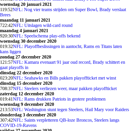
woensdag 20 januari 2021
1
19:52
NFL: Nog vier teams strijden om Super Bowl, Brady verslaat
Brees
maandag 11 januari 2021
7
22:42
NFL: Uitslagen wild-card round
maandag 4 januari 2021
9
20:30
NFL: Speelschema play-offs bekend
woensdag 30 december 2020
0
19:32
NFL: Playoffbeslissingen in aantocht, Rams en Titans laten
kans liggen
zondag 27 december 2020
1
21:57
NFL: Kamara evenaart 91 jaar oud record, Brady schittert en
gaat playoffs in
dinsdag 22 december 2020
0
23:20
NFL: Seahawks en Bills pakken playoffticket met winst
dinsdag 15 december 2020
7
08:37
NFL: Steelers verliezen weer, maar pakken playoffticket
zaterdag 12 december 2020
0
19:41
NFL: Rams drukken Patriots in grotere problemen
woensdag 9 december 2020
2
13:53
NFL: Washington stunt tegen Steelers, Hail Mary voor Raiders
donderdag 3 december 2020
3
07:42
NFL: Saints verpletteren QB-loze Broncos, Steelers langs
COVID-19-Ravens
vrijdag 27 november 2020