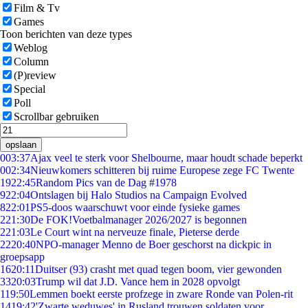
Film & Tv
Games
Toon berichten van deze types
Weblog
Column
(P)review
Special
Poll
Scrollbar gebruiken
opslaan
0
03:37
Ajax veel te sterk voor Shelbourne, maar houdt schade beperkt
0
02:34
Nieuwkomers schitteren bij ruime Europese zege FC Twente
19
22:45
Random Pics van de Dag #1978
9
22:04
Ontslagen bij Halo Studios na Campaign Evolved
8
22:01
PS5-doos waarschuwt voor einde fysieke games
2
21:30
De FOK!Voetbalmanager 2026/2027 is begonnen
2
21:03
Le Court wint na nerveuze finale, Pieterse derde
22
20:40
NPO-manager Menno de Boer geschorst na dickpic in
groepsapp
16
20:11
Duitser (93) crasht met quad tegen boom, vier gewonden
33
20:03
Trump wil dat J.D. Vance hem in 2028 opvolgt
1
19:50
Lemmen boekt eerste profzege in zware Ronde van Polen-rit
14
19:42
'Zwarte weduwes' in Rusland trouwen soldaten voor