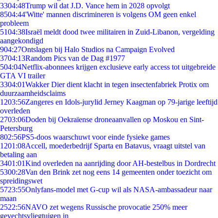
33
04:48
Trump wil dat J.D. Vance hem in 2028 opvolgt
85
04:44
'Witte' mannen discrimineren is volgens OM geen enkel
probleem
51
04:38
Israël meldt dood twee militairen in Zuid-Libanon, vergelding
aangekondigd
9
04:27
Ontslagen bij Halo Studios na Campaign Evolved
37
04:13
Random Pics van de Dag #1977
5
04:04
Netflix-abonnees krijgen exclusieve early access tot uitgebreide
GTA VI trailer
33
04:01
Wakker Dier dient klacht in tegen insectenfabriek Protix om
duurzaamheidsclaims
12
03:56
Zangeres en Idols-jurylid Jerney Kaagman op 79-jarige leeftijd
overleden
27
03:06
Doden bij Oekraïense droneaanvallen op Moskou en Sint-
Petersburg
8
02:56
PS5-doos waarschuwt voor einde fysieke games
12
01:08
Accell, moederbedrijf Sparta en Batavus, vraagt uitstel van
betaling aan
34
01:01
Kind overleden na aanrijding door AH-bestelbus in Dordrecht
53
00:28
Van den Brink zet nog eens 14 gemeenten onder toezicht om
spreidingswet
57
23:55
Onlyfans-model met G-cup wil als NASA-ambassadeur naar
maan
25
22:56
NAVO zet wegens Russische provocatie 250% meer
gevechtsvliegtuigen in