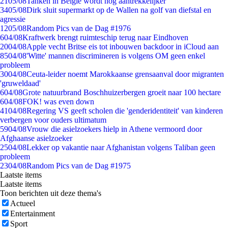
21
05/08
Tanken in België wordt nóg aantrekkelijker
34
05/08
Dirk sluit supermarkt op de Wallen na golf van diefstal en
agressie
12
05/08
Random Pics van de Dag #1976
6
04/08
Kraftwerk brengt ruimteschip terug naar Eindhoven
20
04/08
Apple vecht Britse eis tot inbouwen backdoor in iCloud aan
85
04/08
'Witte' mannen discrimineren is volgens OM geen enkel
probleem
30
04/08
Ceuta-leider noemt Marokkaanse grensaanval door migranten
'gruweldaad'
6
04/08
Grote natuurbrand Boschhuizerbergen groeit naar 100 hectare
6
04/08
FOK! was even down
41
04/08
Regering VS geeft scholen die 'genderidentiteit' van kinderen
verbergen voor ouders ultimatum
59
04/08
Vrouw die asielzoekers hielp in Athene vermoord door
Afghaanse asielzoeker
25
04/08
Lekker op vakantie naar Afghanistan volgens Taliban geen
probleem
23
04/08
Random Pics van de Dag #1975
Laatste items
Laatste items
Toon berichten uit deze thema's
Actueel
Entertainment
Sport