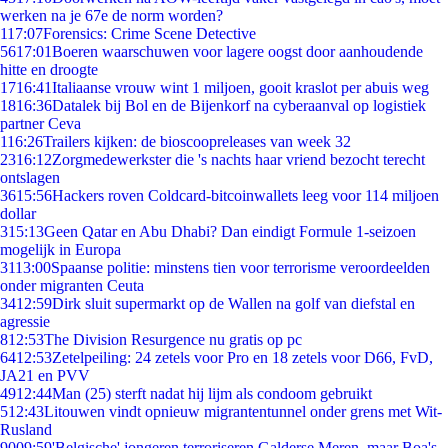
werken na je 67e de norm worden?
1
17:07
Forensics: Crime Scene Detective
56
17:01
Boeren waarschuwen voor lagere oogst door aanhoudende
hitte en droogte
17
16:41
Italiaanse vrouw wint 1 miljoen, gooit kraslot per abuis weg
18
16:36
Datalek bij Bol en de Bijenkorf na cyberaanval op logistiek
partner Ceva
1
16:26
Trailers kijken: de bioscoopreleases van week 32
23
16:12
Zorgmedewerkster die 's nachts haar vriend bezocht terecht
ontslagen
36
15:56
Hackers roven Coldcard-bitcoinwallets leeg voor 114 miljoen
dollar
3
15:13
Geen Qatar en Abu Dhabi? Dan eindigt Formule 1-seizoen
mogelijk in Europa
31
13:00
Spaanse politie: minstens tien voor terrorisme veroordeelden
onder migranten Ceuta
34
12:59
Dirk sluit supermarkt op de Wallen na golf van diefstal en
agressie
8
12:53
The Division Resurgence nu gratis op pc
64
12:53
Zetelpeiling: 24 zetels voor Pro en 18 zetels voor D66, FvD,
JA21 en PVV
49
12:44
Man (25) sterft nadat hij lijm als condoom gebruikt
5
12:43
Litouwen vindt opnieuw migrantentunnel onder grens met Wit-
Rusland
90
09:59
'Belgische' jongeren terroriseren Galderse Meren, maar Boa's