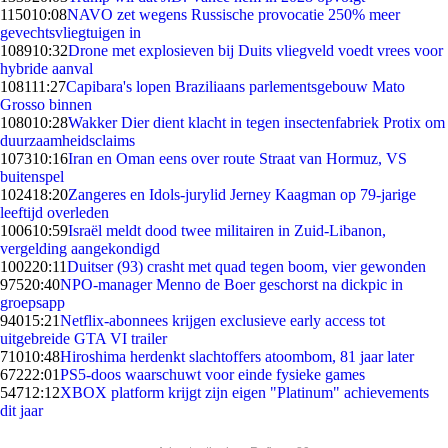
1150
10:08
NAVO zet wegens Russische provocatie 250% meer
gevechtsvliegtuigen in
1089
10:32
Drone met explosieven bij Duits vliegveld voedt vrees voor
hybride aanval
1081
11:27
Capibara's lopen Braziliaans parlementsgebouw Mato
Grosso binnen
1080
10:28
Wakker Dier dient klacht in tegen insectenfabriek Protix om
duurzaamheidsclaims
1073
10:16
Iran en Oman eens over route Straat van Hormuz, VS
buitenspel
1024
18:20
Zangeres en Idols-jurylid Jerney Kaagman op 79-jarige
leeftijd overleden
1006
10:59
Israël meldt dood twee militairen in Zuid-Libanon,
vergelding aangekondigd
1002
20:11
Duitser (93) crasht met quad tegen boom, vier gewonden
975
20:40
NPO-manager Menno de Boer geschorst na dickpic in
groepsapp
940
15:21
Netflix-abonnees krijgen exclusieve early access tot
uitgebreide GTA VI trailer
710
10:48
Hiroshima herdenkt slachtoffers atoombom, 81 jaar later
672
22:01
PS5-doos waarschuwt voor einde fysieke games
547
12:12
XBOX platform krijgt zijn eigen "Platinum" achievements
dit jaar