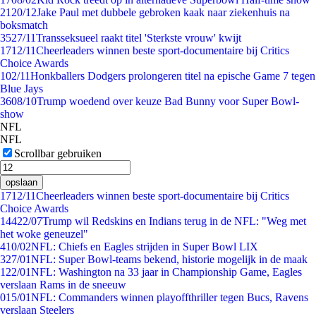
21
20/12
Jake Paul met dubbele gebroken kaak naar ziekenhuis na
boksmatch
35
27/11
Transseksueel raakt titel 'Sterkste vrouw' kwijt
17
12/11
Cheerleaders winnen beste sport-documentaire bij Critics
Choice Awards
1
02/11
Honkballers Dodgers prolongeren titel na epische Game 7 tegen
Blue Jays
36
08/10
Trump woedend over keuze Bad Bunny voor Super Bowl-
show
NFL
NFL
Scrollbar gebruiken
opslaan
17
12/11
Cheerleaders winnen beste sport-documentaire bij Critics
Choice Awards
144
22/07
Trump wil Redskins en Indians terug in de NFL: "Weg met
het woke geneuzel"
4
10/02
NFL: Chiefs en Eagles strijden in Super Bowl LIX
3
27/01
NFL: Super Bowl-teams bekend, historie mogelijk in de maak
1
22/01
NFL: Washington na 33 jaar in Championship Game, Eagles
verslaan Rams in de sneeuw
0
15/01
NFL: Commanders winnen playoffthriller tegen Bucs, Ravens
verslaan Steelers