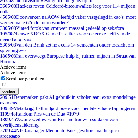
8
05/08
The Division Resurgence nu gratis op pc
36
05/08
Hackers roven Coldcard-bitcoinwallets leeg voor 114 miljoen
dollar
45
05/08
Doorwerken na AOW-leeftijd vaker vastgelegd in cao's, moet
werken na je 67e de norm worden?
38
05/08
Vinted-foto's van vrouwen massaal gedeeld op seksfora
1
05/08
Nieuwe XBOX Game Pass titels voor de eerste helft van de
maand augustus
53
05/08
Van den Brink zet nog eens 14 gemeenten onder toezicht om
spreidingswet
18
05/08
Iran overweegt Europese hulp bij ruimen mijnen in Straat van
Hormuz
Actieve items
Actieve items
Scrollbar gebruiken
opslaan
2
09:51
Denemarken pakt AI-gebruik in scholen aan: extra mondelinge
examens
1
09:49
Meta krijgt half miljard boete voor mentale schade bij jongeren
11
09:48
Random Pics van de Dag #1979
18
09:46
'Zwarte weduwes' in Rusland trouwen soldaten voor
overlijdensuitkering
27
09:44
NPO-manager Menno de Boer geschorst na dickpic in
groepsapp