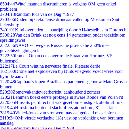
85
04:44
'Witte' mannen discrimineren is volgens OM geen enkel
probleem
37
04:13
Random Pics van de Dag #1977
27
03:06
Doden bij Oekraïense droneaanvallen op Moskou en Sint-
Petersburg
34
01:01
Kind overleden na aanrijding door AH-bestelbus in Dordrecht
53
00:28
Van den Brink zet nog eens 14 gemeenten onder toezicht om
spreidingswet
25
22:56
NAVO zet wegens Russische provocatie 250% meer
gevechtsvliegtuigen in
22
22:50
Iran en Oman eens over route Straat van Hormuz, VS
buitenspel
2
22:17
Le Court wint na nerveuze finale, Pieterse derde
16
21:00
Drone met explosieven bij Duits vliegveld voedt vrees voor
hybride aanval
12
20:48
Capibara's lopen Braziliaans parlementsgebouw Mato Grosso
binnen
5
20:30
Zomervakantieweerbericht: aanhoudend zomers
1
20:21
Lemmen boekt eerste profzege in zware Ronde van Polen-rit
22
20:05
Huisarts per direct uit vak gezet om ernstig alcoholmisbruik
15
19:45
Hiroshima herdenkt slachtoffers atoombom, 81 jaar later
38
19:40
Vinted-foto's van vrouwen massaal gedeeld op seksfora
21
19:34
OM: vierde verdachte (18) vast op verdenking van beramen
aanslag
19
19:25
Random Pics van de Dag #1978