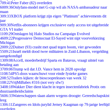
7
09:41
Peter Faber (82) overleden
60
09:36
Onlyfans-model met G-cup wil als NASA-ambassadeur naar
maan
3
09:33
XBOX platform krijgt zijn eigen "Platinum" achievements dit
jaar
9
09:30
Netflix-abonnees krijgen exclusieve early access tot uitgebreide
GTA VI trailer
11
09:29
Ontslagen bij Halo Studios na Campaign Evolved
46
09:22
Progressieve Democraat El-Sayed wint nipt voorverkiezing
Michigan
20
09:22
Duitser (93) crasht met quad tegen boom, vier gewonden
55
09:21
Israël meldt dood twee militairen in Zuid-Libanon, vergelding
aangekondigd
13
09:08
Accell, moederbedrijf Sparta en Batavus, vraagt uitstel van
betaling aan
37
09:06
Trump wil dat J.D. Vance hem in 2028 opvolgt
11
08:54
PS5-doos waarschuwt voor einde fysieke games
2
08:52
Trailers kijken: de bioscoopreleases van week 32
1
08:22
VrijMiBabes #316 (not very sfw!)
34
08:18
Wakker Dier dient klacht in tegen insectenfabriek Protix om
duurzaamheidsclaims
56
06:33
Waterschappen slaan alarm wegens droogte: Gereedschapskist
leeg
13
06:11
Zangeres en Idols-jurylid Jerney Kaagman op 79-jarige leeftijd
overleden