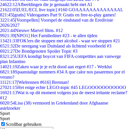
246
22:12
Afbeeldingen die je gemaakt hebt met AI
216
22:05
[UEL/ECL live topic] #160 GOAAAAAAAAAAAAAL
8
21:45
[gratis] Videogames Part 9: Gratis en free-to-play games!
32
21:45
[Voorspellen] Voorspel de eindstand van de Eredivisie
2026/2027
20
21:44
Nieuwe Marvel films. #12
99
21:39
[NPO1] Het Familiediner #23 - te allen tijden
134
21:33
FOK!ers die stoppen met alcohol - waar we stoppen #21
65
21:32
De neergang van Duitsland als lichtend voorbeeld #3
69
21:27
De Bondgenoten Spoiler Topic #3
83
21:25
UEFA kondigt boycot van FIFA-competities aan vanwege
plan Infantino
140
21:19
Zaken waar je je echt dood aan ergert #17 - Werklui
68
21:18
Spaanstalige nummers #34 A que calor nos pasaremos por el
verano?
111
21:17
[Wielrennen #616] Brennan!
270
21:15
Het enige echte LEGO-topic #45 LEGOOOOOOOOOOO
169
21:13
Wat is op dit moment volgens jou de meest irritante reclame?
#12
60
20:54
Lisa (38) vermoord in Griekenland door Afghaanse
asielzoeker
Sport
Sport
Scrollbar gebruiken