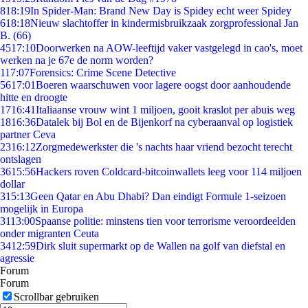
8
18:19
In Spider-Man: Brand New Day is Spidey echt weer Spidey
6
18:18
Nieuw slachtoffer in kindermisbruikzaak zorgprofessional Jan
B. (66)
45
17:10
Doorwerken na AOW-leeftijd vaker vastgelegd in cao's, moet
werken na je 67e de norm worden?
1
17:07
Forensics: Crime Scene Detective
56
17:01
Boeren waarschuwen voor lagere oogst door aanhoudende
hitte en droogte
17
16:41
Italiaanse vrouw wint 1 miljoen, gooit kraslot per abuis weg
18
16:36
Datalek bij Bol en de Bijenkorf na cyberaanval op logistiek
partner Ceva
23
16:12
Zorgmedewerkster die 's nachts haar vriend bezocht terecht
ontslagen
36
15:56
Hackers roven Coldcard-bitcoinwallets leeg voor 114 miljoen
dollar
3
15:13
Geen Qatar en Abu Dhabi? Dan eindigt Formule 1-seizoen
mogelijk in Europa
31
13:00
Spaanse politie: minstens tien voor terrorisme veroordeelden
onder migranten Ceuta
34
12:59
Dirk sluit supermarkt op de Wallen na golf van diefstal en
agressie
Forum
Forum
Scrollbar gebruiken