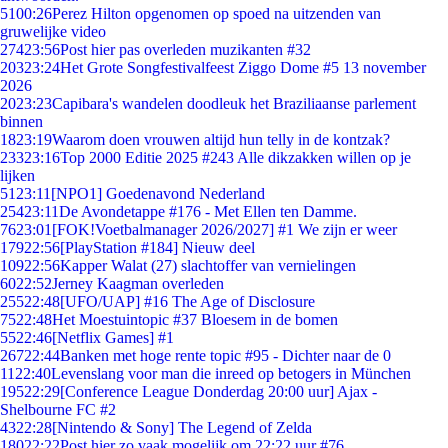
51
00:26
Perez Hilton opgenomen op spoed na uitzenden van
gruwelijke video
274
23:56
Post hier pas overleden muzikanten #32
203
23:24
Het Grote Songfestivalfeest Ziggo Dome #5 13 november
2026
20
23:23
Capibara's wandelen doodleuk het Braziliaanse parlement
binnen
18
23:19
Waarom doen vrouwen altijd hun telly in de kontzak?
233
23:16
Top 2000 Editie 2025 #243 Alle dikzakken willen op je
lijken
51
23:11
[NPO1] Goedenavond Nederland
254
23:11
De Avondetappe #176 - Met Ellen ten Damme.
76
23:01
[FOK!Voetbalmanager 2026/2027] #1 We zijn er weer
179
22:56
[PlayStation #184] Nieuw deel
109
22:56
Kapper Walat (27) slachtoffer van vernielingen
60
22:52
Jerney Kaagman overleden
255
22:48
[UFO/UAP] #16 The Age of Disclosure
75
22:48
Het Moestuintopic #37 Bloesem in de bomen
55
22:46
[Netflix Games] #1
267
22:44
Banken met hoge rente topic #95 - Dichter naar de 0
11
22:40
Levenslang voor man die inreed op betogers in München
195
22:29
[Conference League Donderdag 20:00 uur] Ajax -
Shelbourne FC #2
43
22:28
[Nintendo & Sony] The Legend of Zelda
180
22:22
Post hier zo vaak mogelijk om 22:22 uur #76