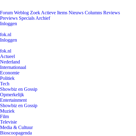
Forum
Weblog
Zoek
Actieve Items
Nieuws
Columns
Reviews
Previews
Specials
Archief
Inloggen
fok.nl
Inloggen
fok.nl
Actueel
Nederland
Internationaal
Economie
Politiek
Tech
Showbiz en Gossip
Opmerkelijk
Entertainment
Showbiz en Gossip
Muziek
Film
Televisie
Media & Cultuur
Bioscoopagenda