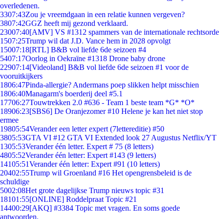
overledenen.
33
07:43
Zou je vreemdgaan in een relatie kunnen vergeven?
38
07:42
GGZ heeft mij gezond verklaard.
230
07:40
[AMV] VS #1312 spammers van de internationale rechtsorde
15
07:25
Trump wil dat J.D. Vance hem in 2028 opvolgt
150
07:18
[RTL] B&B vol liefde 6de seizoen #4
54
07:17
Oorlog in Oekraïne #1318 Drone baby drone
229
07:14
[Videoland] B&B vol liefde 6de seizoen #1 voor de
vooruitkijkers
18
06:47
Pinda-allergie? Andermans poep slikken helpt misschien
18
06:40
Managarm's boerderij deel #5.1
177
06:27
Touwtrekken 2.0 #636 - Team 1 beste team *G* *O*
189
06:23
[SBS6] De Oranjezomer #10 Helene je kan het niet stop
ermee
198
05:54
Verander een letter expert (7lettereditie) #50
38
05:53
GTA VI #12 GTA VI Extended look 27 Augustus Netflix/YT
13
05:53
Verander één letter. Expert # 75 (8 letters)
48
05:52
Verander één letter: Expert #143 (9 letters)
141
05:51
Verander één letter: Expert #91 (10 letters)
204
02:55
Trump wil Groenland #16 Het opengrensbeleid is de
schuldige
50
02:08
Het grote dagelijkse Trump nieuws topic #31
181
01:55
[ONLINE] Roddelpraat Topic #21
144
00:29
[AKQ] #3384 Topic met vragen. En soms goede
antwoorden.