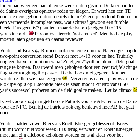
Inderdaad weer een aantal leuke wedstrijden gezien. Dit keer hadden
de Saints overigens opnieuw reden tot klagen. Er werd hen een TD
door de neus geboord door de refs die in Q2 een play dood floten naar
een vermeende incomplete pass, wat achteraf gewoon een fumble
bleek. Dus geen 6(7) punten, maar de bal op je eigen 10 of 15
yardsline oid..
Payton was terecht 'not amused'. Men had de play
moeten laten gebeuren en daarna reviewen.
Verder had Bears @ Broncos ook een leuke climax. Na een geslaagde
two-point conversion stond Denver met 14-13 voor en had Trubisky
nog een halve minuut om vanaf z'n eigen 25yrdline binnen field goal
range te komen. Daar werd men geholpen door een zeer twijfelachtige
flag voor roughing the passer.. Die had ook niet gegeven kunnen
worden zullen we maar zeggen
. Vervolgens na een play waarna de
klok ipv op 0 op 1 seconde bleek te staan mocht Pineiro vanaf 50+
yards succesvol proberen om de field goal te maken.. Leuke climax
Ik zet vooralsnog m'n geld op de Patriots voor de AFC en op de Rams
voor de NFC. Ben bij de Patriots ook erg benieuwd hoe AB het gaat
doen.
Verder raakten zowel Brees als Roethlisberger geblesseerd. Brees
(duim) wordt niet voor week 8-10 terug verwacht en Roethlisberger
moet aan zijn elleboog geholpen worden en is al klaar voor het