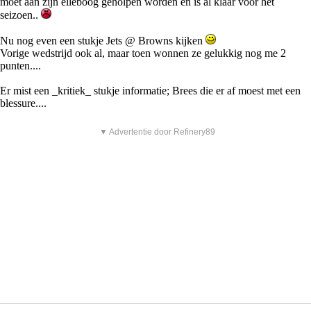
moet aan zijn elleboog geholpen worden en is al klaar voor het
seizoen..
Nu nog even een stukje Jets @ Browns kijken
Vorige wedstrijd ook al, maar toen wonnen ze gelukkig nog me 2
punten....
Er mist een _kritiek_ stukje informatie; Brees die er af moest met een
blessure....
▼ Advertentie door Refinery89