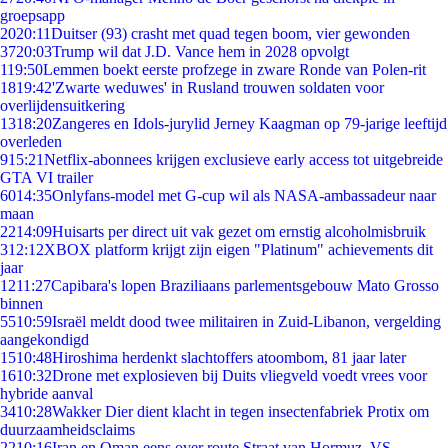
groepsapp
20
20:11
Duitser (93) crasht met quad tegen boom, vier gewonden
37
20:03
Trump wil dat J.D. Vance hem in 2028 opvolgt
1
19:50
Lemmen boekt eerste profzege in zware Ronde van Polen-rit
18
19:42
'Zwarte weduwes' in Rusland trouwen soldaten voor
overlijdensuitkering
13
18:20
Zangeres en Idols-jurylid Jerney Kaagman op 79-jarige leeftijd
overleden
9
15:21
Netflix-abonnees krijgen exclusieve early access tot uitgebreide
GTA VI trailer
60
14:35
Onlyfans-model met G-cup wil als NASA-ambassadeur naar
maan
22
14:09
Huisarts per direct uit vak gezet om ernstig alcoholmisbruik
3
12:12
XBOX platform krijgt zijn eigen "Platinum" achievements dit
jaar
12
11:27
Capibara's lopen Braziliaans parlementsgebouw Mato Grosso
binnen
55
10:59
Israël meldt dood twee militairen in Zuid-Libanon, vergelding
aangekondigd
15
10:48
Hiroshima herdenkt slachtoffers atoombom, 81 jaar later
16
10:32
Drone met explosieven bij Duits vliegveld voedt vrees voor
hybride aanval
34
10:28
Wakker Dier dient klacht in tegen insectenfabriek Protix om
duurzaamheidsclaims
22
10:16
Iran en Oman eens over route Straat van Hormuz, VS