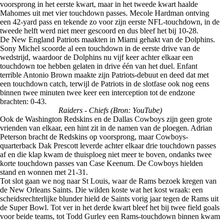
voorsprong in het eerste kwart, maar in het tweede kwart haalde
Mahomes uit met vier touchdown passes. Mecole Hardman ontving
een 42-yard pass en tekende zo voor zijn eerste NFL-touchdown, in de
tweede helft werd niet meer gescoord en dus bleef het bij 10-28.
De New England Patriots maakten in Miami gehakt van de Dolphins.
Sony Michel scoorde al een touchdown in de eerste drive van de
wedstrijd, waardoor de Dolphins nu vijf keer achter elkaar een
touchdown toe hebben gelaten in drive één van het duel. Enfant
terrible Antonio Brown maakte zijn Patriots-debuut en deed dat met
een touchdown catch, terwijl de Patriots in de slotfase ook nog eens
binnen twee minuten twee keer een interception tot de endzone
brachten: 0-43.
Raiders - Chiefs (Bron: YouTube)
Ook de Washington Redskins en de Dallas Cowboys zijn geen grote
vrienden van elkaar, een hint zit in de namen van de ploegen. Adrian
Peterson bracht de Redskins op voorsprong, maar Cowboys-
quarterback Dak Prescott leverde achter elkaar drie touchdown passes
af en die klap kwam de thuisploeg niet meer te boven, ondanks twee
korte touchdown passes van Case Keenum. De Cowboys hielden
stand en wonnen met 21-31.
Tot slot gaan we nog naar St Louis, waar de Rams bezoek kregen van
de New Orleans Saints. Die wilden koste wat het kost wraak: een
scheidsrechterlijke blunder hield de Saints vorig jaar tegen de Rams uit
de Super Bowl. Tot ver in het derde kwart bleef het bij twee field goals
voor beide teams, tot Todd Gurley een Rams-touchdown binnen kwam