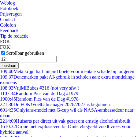
Weblog
Fotoboek
Prijsvragen
Contact
Colofon
Feedback
Tip de redactie
FOK!
FOK!
Scrollbar gebruiken
opslaan
1
09:40
Meta krijgt half miljard boete voor mentale schade bij jongeren
1
09:37
Denemarken pakt AI-gebruik in scholen aan: extra mondelinge
examens
1
08:03
VrijMiBabes #316 (not very sfw!)
11
07:34
Random Pics van de Dag #1979
19
00:45
Random Pics van de Dag #1978
2
21:30
De FOK!Voetbalmanager 2026/2027 is begonnen
60
14:35
Onlyfans-model met G-cup wil als NASA-ambassadeur naar
maan
22
14:09
Huisarts per direct uit vak gezet om ernstig alcoholmisbruik
16
10:32
Drone met explosieven bij Duits vliegveld voedt vrees voor
hybride aanval