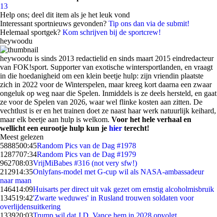
13
Help ons; deel dit item als je het leuk vond
Interessant sportnieuws gevonden?
Tip ons dan via de submit!
Helemaal sportgek?
Kom schrijven bij de sportcrew!
heywoodu
heywoodu is sinds 2013 redactielid en sinds maart 2015 eindredacteur
van FOK!sport. Supporter van exotische wintersportlanden, en vraagt
in die hoedanigheid om een klein beetje hulp: zijn vriendin plaatste
zich in 2022 voor de Winterspelen, maar kreeg kort daarna een zwaar
ongeluk op weg naar die Spelen. Inmiddels is ze deels hersteld, en gaat
ze voor de Spelen van 2026, waar wel flinke kosten aan zitten. De
vechtlust is er en het trainen doet ze naast haar werk natuurlijk keihard,
maar elk beetje aan hulp is welkom.
Voor het hele verhaal en
wellicht een eurootje hulp kun je
hier
terecht!
Meest gelezen
58885
00:45
Random Pics van de Dag #1978
12877
07:34
Random Pics van de Dag #1979
9627
08:03
VrijMiBabes #316 (not very sfw!)
2129
14:35
Onlyfans-model met G-cup wil als NASA-ambassadeur
naar maan
1464
14:09
Huisarts per direct uit vak gezet om ernstig alcoholmisbruik
1345
19:42
'Zwarte weduwes' in Rusland trouwen soldaten voor
overlijdensuitkering
1339
20:03
Trump wil dat J.D. Vance hem in 2028 opvolgt