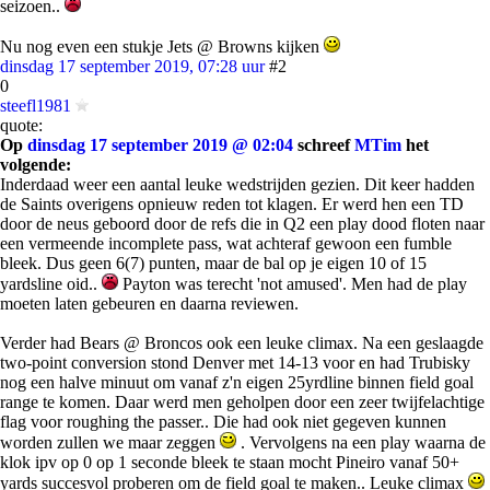
seizoen..
Nu nog even een stukje Jets @ Browns kijken
dinsdag 17 september 2019, 07:28 uur
#2
0
steefl1981
quote:
Op
dinsdag 17 september 2019 @ 02:04
schreef
MTim
het
volgende:
Inderdaad weer een aantal leuke wedstrijden gezien. Dit keer hadden
de Saints overigens opnieuw reden tot klagen. Er werd hen een TD
door de neus geboord door de refs die in Q2 een play dood floten naar
een vermeende incomplete pass, wat achteraf gewoon een fumble
bleek. Dus geen 6(7) punten, maar de bal op je eigen 10 of 15
yardsline oid..
Payton was terecht 'not amused'. Men had de play
moeten laten gebeuren en daarna reviewen.
Verder had Bears @ Broncos ook een leuke climax. Na een geslaagde
two-point conversion stond Denver met 14-13 voor en had Trubisky
nog een halve minuut om vanaf z'n eigen 25yrdline binnen field goal
range te komen. Daar werd men geholpen door een zeer twijfelachtige
flag voor roughing the passer.. Die had ook niet gegeven kunnen
worden zullen we maar zeggen
. Vervolgens na een play waarna de
klok ipv op 0 op 1 seconde bleek te staan mocht Pineiro vanaf 50+
yards succesvol proberen om de field goal te maken.. Leuke climax