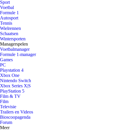
Sport
Voetbal
Formule 1
Autosport
Tennis
Wielrennen
Schaatsen
Wintersporten
Managerspelen
Voetbalmanager
Formule 1-manager
Games
PC
Playstation 4
Xbox One
Nintendo Switch
Xbox Series X|S
PlayStation 5
Film & TV
Film
Televisie
Trailers en Videos
Bioscoopagenda
Forum
Meer