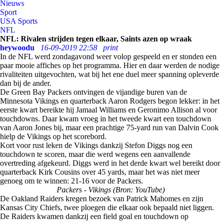
Nieuws
Sport
USA Sports
NFL
NFL: Rivalen strijden tegen elkaar, Saints azen op wraak
heywoodu
16-09-2019 22:58
print
In de NFL werd zondagavond weer volop gespeeld en er stonden een
paar mooie affiches op het programma. Hier en daar werden de nodige
rivaliteiten uitgevochten, wat bij het ene duel meer spanning opleverde
dan bij de ander.
De Green Bay Packers ontvingen de vijandige buren van de
Minnesota Vikings en quarterback Aaron Rodgers begon lekker: in het
eerste kwart bereikte hij Jamaal Williams en Geronimo Allison al voor
touchdowns. Daar kwam vroeg in het tweede kwart een touchdown
van Aaron Jones bij, maar een prachtige 75-yard run van Dalvin Cook
hielp de Vikings op het scorebord.
Kort voor rust leken de Vikings dankzij Stefon Diggs nog een
touchdown te scoren, maar die werd wegens een aanvallende
overtreding afgekeurd. Diggs werd in het derde kwart wel bereikt door
quarterback Kirk Cousins over 45 yards, maar het was niet meer
genoeg om te winnen: 21-16 voor de Packers.
Packers - Vikings (Bron: YouTube)
De Oakland Raiders kregen bezoek van Patrick Mahomes en zijn
Kansas City Chiefs, twee ploegen die elkaar ook bepaald niet liggen.
De Raiders kwamen dankzij een field goal en touchdown op