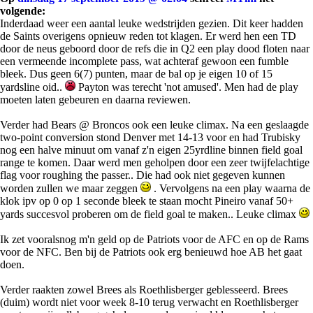
volgende:
Inderdaad weer een aantal leuke wedstrijden gezien. Dit keer hadden
de Saints overigens opnieuw reden tot klagen. Er werd hen een TD
door de neus geboord door de refs die in Q2 een play dood floten naar
een vermeende incomplete pass, wat achteraf gewoon een fumble
bleek. Dus geen 6(7) punten, maar de bal op je eigen 10 of 15
yardsline oid..
Payton was terecht 'not amused'. Men had de play
moeten laten gebeuren en daarna reviewen.
Verder had Bears @ Broncos ook een leuke climax. Na een geslaagde
two-point conversion stond Denver met 14-13 voor en had Trubisky
nog een halve minuut om vanaf z'n eigen 25yrdline binnen field goal
range te komen. Daar werd men geholpen door een zeer twijfelachtige
flag voor roughing the passer.. Die had ook niet gegeven kunnen
worden zullen we maar zeggen
. Vervolgens na een play waarna de
klok ipv op 0 op 1 seconde bleek te staan mocht Pineiro vanaf 50+
yards succesvol proberen om de field goal te maken.. Leuke climax
Ik zet vooralsnog m'n geld op de Patriots voor de AFC en op de Rams
voor de NFC. Ben bij de Patriots ook erg benieuwd hoe AB het gaat
doen.
Verder raakten zowel Brees als Roethlisberger geblesseerd. Brees
(duim) wordt niet voor week 8-10 terug verwacht en Roethlisberger