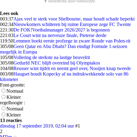
▼ Advertentie door Refinery89
Lees ook
0
03:37
Ajax veel te sterk voor Shelbourne, maar houdt schade beperkt
0
02:34
Nieuwkomers schitteren bij ruime Europese zege FC Twente
2
21:30
De FOK!Voetbalmanager 2026/2027 is begonnen
2
21:03
Le Court wint na nerveuze finale, Pieterse derde
1
19:50
Lemmen boekt eerste profzege in zware Ronde van Polen-rit
3
05/08
Geen Qatar en Abu Dhabi? Dan eindigt Formule 1-seizoen
mogelijk in Europa
1
05/08
Vollering de sterkste na lastige heuvelrit
3
05/08
Gedurfd NEC blijft overeind bij Olympiakos
1
04/08
Reusser wint tijdrit en neemt geel over, Nooijen knap tweede
0
03/08
Haugset houdt Kopecky af na indrukwekkende solo van 86
kilometer
Font-grootte:
Normaal
Kleiner
regelhoogte :
Normaal
Kleiner
13 reacties
dinsdag 17 september 2019, 02:04 uur
#1
2
MTim