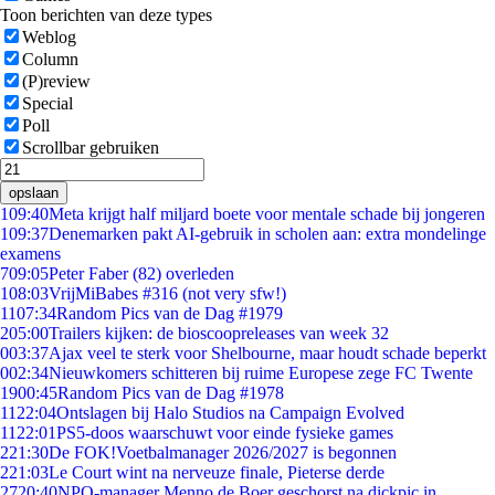
Toon berichten van deze types
Weblog
Column
(P)review
Special
Poll
Scrollbar gebruiken
opslaan
1
09:40
Meta krijgt half miljard boete voor mentale schade bij jongeren
1
09:37
Denemarken pakt AI-gebruik in scholen aan: extra mondelinge
examens
7
09:05
Peter Faber (82) overleden
1
08:03
VrijMiBabes #316 (not very sfw!)
11
07:34
Random Pics van de Dag #1979
2
05:00
Trailers kijken: de bioscoopreleases van week 32
0
03:37
Ajax veel te sterk voor Shelbourne, maar houdt schade beperkt
0
02:34
Nieuwkomers schitteren bij ruime Europese zege FC Twente
19
00:45
Random Pics van de Dag #1978
11
22:04
Ontslagen bij Halo Studios na Campaign Evolved
11
22:01
PS5-doos waarschuwt voor einde fysieke games
2
21:30
De FOK!Voetbalmanager 2026/2027 is begonnen
2
21:03
Le Court wint na nerveuze finale, Pieterse derde
27
20:40
NPO-manager Menno de Boer geschorst na dickpic in