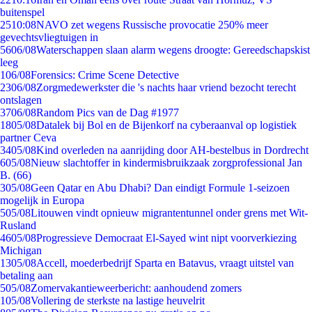
buitenspel
25
10:08
NAVO zet wegens Russische provocatie 250% meer
gevechtsvliegtuigen in
56
06/08
Waterschappen slaan alarm wegens droogte: Gereedschapskist
leeg
1
06/08
Forensics: Crime Scene Detective
23
06/08
Zorgmedewerkster die 's nachts haar vriend bezocht terecht
ontslagen
37
06/08
Random Pics van de Dag #1977
18
05/08
Datalek bij Bol en de Bijenkorf na cyberaanval op logistiek
partner Ceva
34
05/08
Kind overleden na aanrijding door AH-bestelbus in Dordrecht
6
05/08
Nieuw slachtoffer in kindermisbruikzaak zorgprofessional Jan
B. (66)
3
05/08
Geen Qatar en Abu Dhabi? Dan eindigt Formule 1-seizoen
mogelijk in Europa
5
05/08
Litouwen vindt opnieuw migrantentunnel onder grens met Wit-
Rusland
46
05/08
Progressieve Democraat El-Sayed wint nipt voorverkiezing
Michigan
13
05/08
Accell, moederbedrijf Sparta en Batavus, vraagt uitstel van
betaling aan
5
05/08
Zomervakantieweerbericht: aanhoudend zomers
1
05/08
Vollering de sterkste na lastige heuvelrit