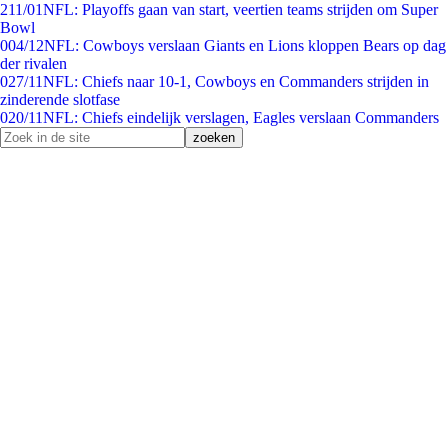
2
11/01
NFL: Playoffs gaan van start, veertien teams strijden om Super
Bowl
0
04/12
NFL: Cowboys verslaan Giants en Lions kloppen Bears op dag
der rivalen
0
27/11
NFL: Chiefs naar 10-1, Cowboys en Commanders strijden in
zinderende slotfase
0
20/11
NFL: Chiefs eindelijk verslagen, Eagles verslaan Commanders