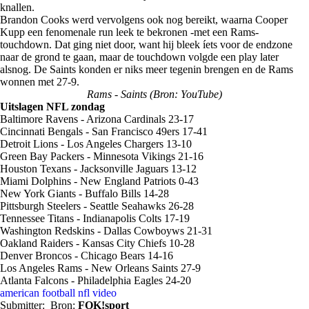
knallen.
Brandon Cooks werd vervolgens ook nog bereikt, waarna Cooper
Kupp een fenomenale run leek te bekronen -met een Rams-
touchdown. Dat ging niet door, want hij bleek íets voor de endzone
naar de grond te gaan, maar de touchdown volgde een play later
alsnog. De Saints konden er niks meer tegenin brengen en de Rams
wonnen met 27-9.
Rams - Saints (Bron: YouTube)
Uitslagen NFL zondag
Baltimore Ravens - Arizona Cardinals 23-17
Cincinnati Bengals - San Francisco 49ers 17-41
Detroit Lions - Los Angeles Chargers 13-10
Green Bay Packers - Minnesota Vikings 21-16
Houston Texans - Jacksonville Jaguars 13-12
Miami Dolphins - New England Patriots 0-43
New York Giants - Buffalo Bills 14-28
Pittsburgh Steelers - Seattle Seahawks 26-28
Tennessee Titans - Indianapolis Colts 17-19
Washington Redskins - Dallas Cowboyws 21-31
Oakland Raiders - Kansas City Chiefs 10-28
Denver Broncos - Chicago Bears 14-16
Los Angeles Rams - New Orleans Saints 27-9
Atlanta Falcons - Philadelphia Eagles 24-20
american football
nfl
video
Submitter:
Bron:
FOK!sport