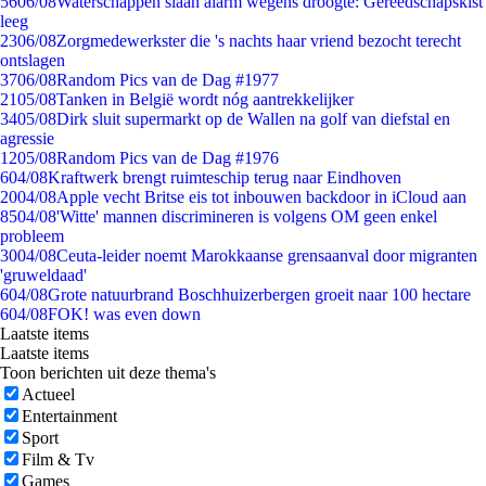
56
06/08
Waterschappen slaan alarm wegens droogte: Gereedschapskist
leeg
23
06/08
Zorgmedewerkster die 's nachts haar vriend bezocht terecht
ontslagen
37
06/08
Random Pics van de Dag #1977
21
05/08
Tanken in België wordt nóg aantrekkelijker
34
05/08
Dirk sluit supermarkt op de Wallen na golf van diefstal en
agressie
12
05/08
Random Pics van de Dag #1976
6
04/08
Kraftwerk brengt ruimteschip terug naar Eindhoven
20
04/08
Apple vecht Britse eis tot inbouwen backdoor in iCloud aan
85
04/08
'Witte' mannen discrimineren is volgens OM geen enkel
probleem
30
04/08
Ceuta-leider noemt Marokkaanse grensaanval door migranten
'gruweldaad'
6
04/08
Grote natuurbrand Boschhuizerbergen groeit naar 100 hectare
6
04/08
FOK! was even down
Laatste items
Laatste items
Toon berichten uit deze thema's
Actueel
Entertainment
Sport
Film & Tv
Games