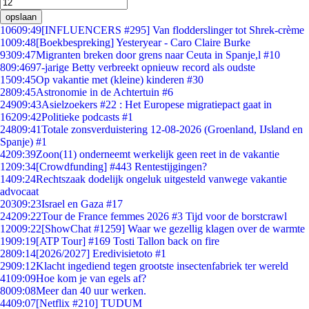
opslaan
106
09:49
[INFLUENCERS #295] Van flodderslinger tot Shrek-crème
10
09:48
[Boekbespreking] Yesteryear - Caro Claire Burke
93
09:47
Migranten breken door grens naar Ceuta in Spanje,l #10
8
09:46
97-jarige Betty verbreekt opnieuw record als oudste
15
09:45
Op vakantie met (kleine) kinderen #30
28
09:45
Astronomie in de Achtertuin #6
249
09:43
Asielzoekers #22 : Het Europese migratiepact gaat in
162
09:42
Politieke podcasts #1
248
09:41
Totale zonsverduistering 12-08-2026 (Groenland, IJsland en
Spanje) #1
42
09:39
Zoon(11) onderneemt werkelijk geen reet in de vakantie
12
09:34
[Crowdfunding] #443 Rentestijgingen?
14
09:24
Rechtszaak dodelijk ongeluk uitgesteld vanwege vakantie
advocaat
203
09:23
Israel en Gaza #17
242
09:22
Tour de France femmes 2026 #3 Tijd voor de borstcrawl
120
09:22
[ShowChat #1259] Waar we gezellig klagen over de warmte
19
09:19
[ATP Tour] #169 Tosti Tallon back on fire
28
09:14
[2026/2027] Eredivisietoto #1
29
09:12
Klacht ingediend tegen grootste insectenfabriek ter wereld
41
09:09
Hoe kom je van egels af?
80
09:08
Meer dan 40 uur werken.
44
09:07
[Netflix #210] TUDUM