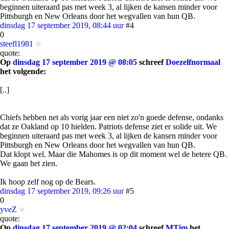
beginnen uiteraard pas met week 3, al lijken de kansen minder voor
Pittsburgh en New Orleans door het wegvallen van hun QB.
dinsdag 17 september 2019, 08:44 uur
#4
0
steefl1981
quote:
Op
dinsdag 17 september 2019 @ 08:05
schreef
Doezelfnormaal
het volgende:
[..]
Chiefs hebben net als vorig jaar een niet zo'n goede defense, ondanks
dat ze Oakland op 10 hielden. Patriots defense ziet er solide uit. We
beginnen uiteraard pas met week 3, al lijken de kansen minder voor
Pittsburgh en New Orleans door het wegvallen van hun QB.
Dat klopt wel. Maar die Mahomes is op dit moment wel de betere QB.
We gaan het zien.
Ik hoop zelf nog op de Bears.
dinsdag 17 september 2019, 09:26 uur
#5
0
yveZ
quote:
Op
dinsdag 17 september 2019 @ 02:04
schreef
MTim
het