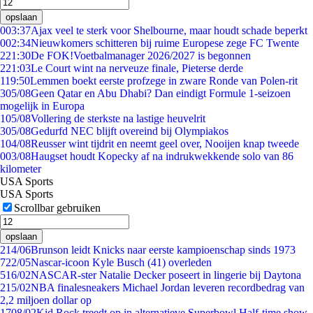
opslaan
0
03:37
Ajax veel te sterk voor Shelbourne, maar houdt schade beperkt
0
02:34
Nieuwkomers schitteren bij ruime Europese zege FC Twente
2
21:30
De FOK!Voetbalmanager 2026/2027 is begonnen
2
21:03
Le Court wint na nerveuze finale, Pieterse derde
1
19:50
Lemmen boekt eerste profzege in zware Ronde van Polen-rit
3
05/08
Geen Qatar en Abu Dhabi? Dan eindigt Formule 1-seizoen
mogelijk in Europa
1
05/08
Vollering de sterkste na lastige heuvelrit
3
05/08
Gedurfd NEC blijft overeind bij Olympiakos
1
04/08
Reusser wint tijdrit en neemt geel over, Nooijen knap tweede
0
03/08
Haugset houdt Kopecky af na indrukwekkende solo van 86
kilometer
USA Sports
USA Sports
Scrollbar gebruiken
opslaan
2
14/06
Brunson leidt Knicks naar eerste kampioenschap sinds 1973
7
22/05
Nascar-icoon Kyle Busch (41) overleden
5
16/02
NASCAR-ster Natalie Decker poseert in lingerie bij Daytona
2
15/02
NBA finalesneakers Michael Jordan leveren recordbedrag van
2,2 miljoen dollar op
17
08/02
Kid Rock treedt op in alternatieve Superbowl Half-time show