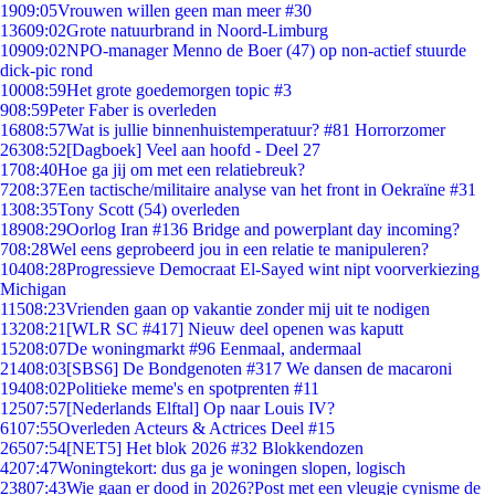
19
09:05
Vrouwen willen geen man meer #30
136
09:02
Grote natuurbrand in Noord-Limburg
109
09:02
NPO-manager Menno de Boer (47) op non-actief stuurde
dick-pic rond
100
08:59
Het grote goedemorgen topic #3
9
08:59
Peter Faber is overleden
168
08:57
Wat is jullie binnenhuistemperatuur? #81 Horrorzomer
263
08:52
[Dagboek] Veel aan hoofd - Deel 27
17
08:40
Hoe ga jij om met een relatiebreuk?
72
08:37
Een tactische/militaire analyse van het front in Oekraïne #31
13
08:35
Tony Scott (54) overleden
189
08:29
Oorlog Iran #136 Bridge and powerplant day incoming?
7
08:28
Wel eens geprobeerd jou in een relatie te manipuleren?
104
08:28
Progressieve Democraat El-Sayed wint nipt voorverkiezing
Michigan
115
08:23
Vrienden gaan op vakantie zonder mij uit te nodigen
132
08:21
[WLR SC #417] Nieuw deel openen was kaputt
152
08:07
De woningmarkt #96 Eenmaal, andermaal
214
08:03
[SBS6] De Bondgenoten #317 We dansen de macaroni
194
08:02
Politieke meme's en spotprenten #11
125
07:57
[Nederlands Elftal] Op naar Louis IV?
61
07:55
Overleden Acteurs & Actrices Deel #15
265
07:54
[NET5] Het blok 2026 #32 Blokkendozen
42
07:47
Woningtekort: dus ga je woningen slopen, logisch
238
07:43
Wie gaan er dood in 2026?Post met een vleugje cynisme de