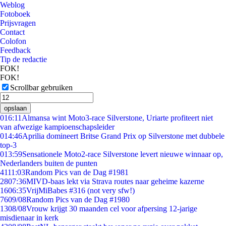
Weblog
Fotoboek
Prijsvragen
Contact
Colofon
Feedback
Tip de redactie
FOK!
FOK!
Scrollbar gebruiken
opslaan
0
16:11
Almansa wint Moto3-race Silverstone, Uriarte profiteert niet
van afwezige kampioenschapsleider
0
14:46
Aprilia domineert Britse Grand Prix op Silverstone met dubbele
top-3
0
13:59
Sensationele Moto2-race Silverstone levert nieuwe winnaar op,
Nederlanders buiten de punten
41
11:03
Random Pics van de Dag #1981
28
07:36
MIVD-baas lekt via Strava routes naar geheime kazerne
16
06:35
VrijMiBabes #316 (not very sfw!)
76
09/08
Random Pics van de Dag #1980
13
08/08
Vrouw krijgt 30 maanden cel voor afpersing 12-jarige
misdienaar in kerk