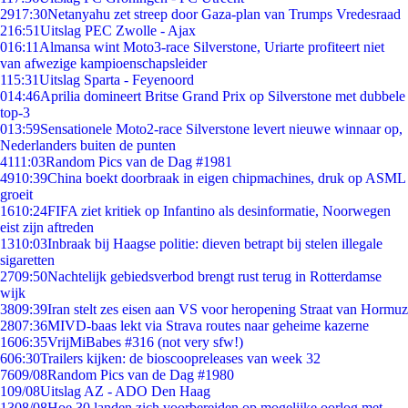
29
17:30
Netanyahu zet streep door Gaza-plan van Trumps Vredesraad
2
16:51
Uitslag PEC Zwolle - Ajax
0
16:11
Almansa wint Moto3-race Silverstone, Uriarte profiteert niet
van afwezige kampioenschapsleider
1
15:31
Uitslag Sparta - Feyenoord
0
14:46
Aprilia domineert Britse Grand Prix op Silverstone met dubbele
top-3
0
13:59
Sensationele Moto2-race Silverstone levert nieuwe winnaar op,
Nederlanders buiten de punten
41
11:03
Random Pics van de Dag #1981
49
10:39
China boekt doorbraak in eigen chipmachines, druk op ASML
groeit
16
10:24
FIFA ziet kritiek op Infantino als desinformatie, Noorwegen
eist zijn aftreden
13
10:03
Inbraak bij Haagse politie: dieven betrapt bij stelen illegale
sigaretten
27
09:50
Nachtelijk gebiedsverbod brengt rust terug in Rotterdamse
wijk
38
09:39
Iran stelt zes eisen aan VS voor heropening Straat van Hormuz
28
07:36
MIVD-baas lekt via Strava routes naar geheime kazerne
16
06:35
VrijMiBabes #316 (not very sfw!)
6
06:30
Trailers kijken: de bioscoopreleases van week 32
76
09/08
Random Pics van de Dag #1980
1
09/08
Uitslag AZ - ADO Den Haag
13
08/08
Hoe 30 landen zich voorbereiden op mogelijke oorlog met