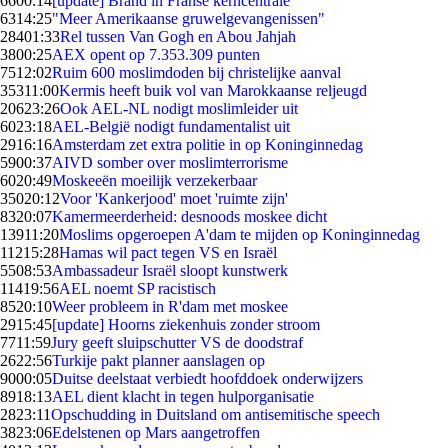
66
00:14
[update] Brand in Franse kerncentrale
63
14:25
"Meer Amerikaanse gruwelgevangenissen"
284
01:33
Rel tussen Van Gogh en Abou Jahjah
38
00:25
AEX opent op 7.353.309 punten
75
12:02
Ruim 600 moslimdoden bij christelijke aanval
353
11:00
Kermis heeft buik vol van Marokkaanse reljeugd
206
23:26
Ook AEL-NL nodigt moslimleider uit
60
23:18
AEL-België nodigt fundamentalist uit
29
16:16
Amsterdam zet extra politie in op Koninginnedag
59
00:37
AIVD somber over moslimterrorisme
60
20:49
Moskeeën moeilijk verzekerbaar
350
20:12
Voor 'Kankerjood' moet 'ruimte zijn'
83
20:07
Kamermeerderheid: desnoods moskee dicht
139
11:20
Moslims opgeroepen A'dam te mijden op Koninginnedag
112
15:28
Hamas wil pact tegen VS en Israël
55
08:53
Ambassadeur Israël sloopt kunstwerk
114
19:56
AEL noemt SP racistisch
85
20:10
Weer probleem in R'dam met moskee
29
15:45
[update] Hoorns ziekenhuis zonder stroom
77
11:59
Jury geeft sluipschutter VS de doodstraf
26
22:56
Turkije pakt planner aanslagen op
90
00:05
Duitse deelstaat verbiedt hoofddoek onderwijzers
89
18:13
AEL dient klacht in tegen hulporganisatie
28
23:11
Opschudding in Duitsland om antisemitische speech
38
23:06
Edelstenen op Mars aangetroffen