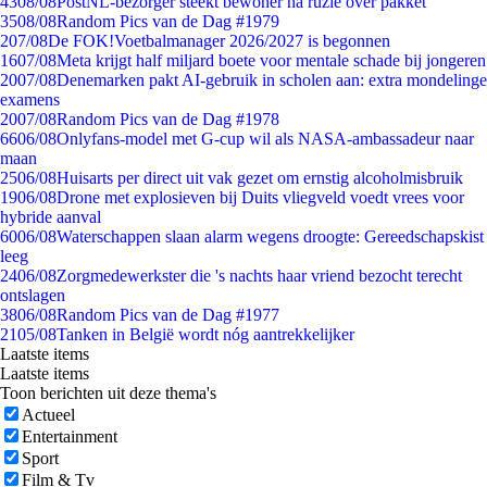
43
08/08
PostNL-bezorger steekt bewoner na ruzie over pakket
35
08/08
Random Pics van de Dag #1979
2
07/08
De FOK!Voetbalmanager 2026/2027 is begonnen
16
07/08
Meta krijgt half miljard boete voor mentale schade bij jongeren
20
07/08
Denemarken pakt AI-gebruik in scholen aan: extra mondelinge
examens
20
07/08
Random Pics van de Dag #1978
66
06/08
Onlyfans-model met G-cup wil als NASA-ambassadeur naar
maan
25
06/08
Huisarts per direct uit vak gezet om ernstig alcoholmisbruik
19
06/08
Drone met explosieven bij Duits vliegveld voedt vrees voor
hybride aanval
60
06/08
Waterschappen slaan alarm wegens droogte: Gereedschapskist
leeg
24
06/08
Zorgmedewerkster die 's nachts haar vriend bezocht terecht
ontslagen
38
06/08
Random Pics van de Dag #1977
21
05/08
Tanken in België wordt nóg aantrekkelijker
Laatste items
Laatste items
Toon berichten uit deze thema's
Actueel
Entertainment
Sport
Film & Tv