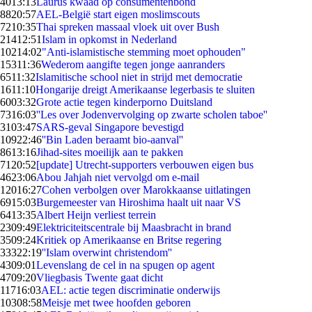
40
13:13
Laurus kwaad op consumentenbond
88
20:57
AEL-België start eigen moslimscouts
72
10:35
Thai spreken massaal vloek uit over Bush
214
12:51
Islam in opkomst in Nederland
102
14:02
"Anti-islamistische stemming moet ophouden"
153
11:36
Wederom aangifte tegen jonge aanranders
65
11:32
Islamitische school niet in strijd met democratie
16
11:10
Hongarije dreigt Amerikaanse legerbasis te sluiten
60
03:32
Grote actie tegen kinderporno Duitsland
73
16:03
''Les over Jodenvervolging op zwarte scholen taboe''
31
03:47
SARS-geval Singapore bevestigd
109
22:46
''Bin Laden beraamt bio-aanval''
86
13:16
Jihad-sites moeilijk aan te pakken
71
20:52
[update] Utrecht-supporters verbouwen eigen bus
46
23:06
Abou Jahjah niet vervolgd om e-mail
120
16:27
Cohen verbolgen over Marokkaanse uitlatingen
69
15:03
Burgemeester van Hiroshima haalt uit naar VS
64
13:35
Albert Heijn verliest terrein
23
09:49
Elektriciteitscentrale bij Maasbracht in brand
35
09:24
Kritiek op Amerikaanse en Britse regering
333
22:19
''Islam overwint christendom''
43
09:01
Levenslang de cel in na spugen op agent
47
09:20
Vliegbasis Twente gaat dicht
117
16:03
AEL: actie tegen discriminatie onderwijs
103
08:58
Meisje met twee hoofden geboren