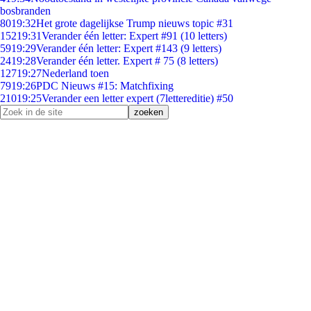
bosbranden
80
19:32
Het grote dagelijkse Trump nieuws topic #31
152
19:31
Verander één letter: Expert #91 (10 letters)
59
19:29
Verander één letter: Expert #143 (9 letters)
24
19:28
Verander één letter. Expert # 75 (8 letters)
127
19:27
Nederland toen
79
19:26
PDC Nieuws #15: Matchfixing
210
19:25
Verander een letter expert (7lettereditie) #50