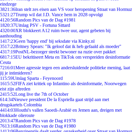
eindzege
38
21:36
Iran stelt zes eisen aan VS voor heropening Straat van Hormuz
53
21:27
Trump wil dat J.D. Vance hem in 2028 opvolgt
41
20:56
Random Pics van de Dag #1981
18
20:37
Uitslag PSV - Fortuna Sittard
43
20:00
XR blokkeert A12 ruim twee uur, agent gebeten bij
aanhouding
14
17:23
Geen 'happy end' bij seksdate via Kinky.nl
35
17:22
Britney Spears: "Ik geloof dat ik heb gefaald als moeder"
43
17:19
PostNL-bezorger steekt bewoner na ruzie over pakket
68
17:15
EU bekritiseert Meta en TikTok om verspreiden desinformatie
Ceuta
72
16:01
Meer agressie tegen een andersluidende politieke mening, laat
jij je intimideren?
1
15:59
Uitslag Sparta - Feyenoord
16
15:52
FIFA ziet kritiek op Infantino als desinformatie, Noorwegen
eist zijn aftreden
24
15:52
Long live the 7th of October
6
14:34
Nieuwe president De la Espriella gaat strijd aan met
drugskartels Colombia
44
14:03
Houthi's vallen Saoedi-Arabië en Jemen aan, dreigen met
blokkade olieroute
20
13:47
Random Pics van de Dag #1978
76
13:16
Random Pics van de Dag #1980
14
13:06
Benzineprijs daalt verder, onzekerheid over Straat van Hormuz