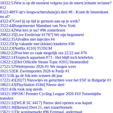
183
22:53
Wat is op dit moment volgens jou de meest irritante reclame?
#12
83
22:48
SV-tje's brugwachtershuis(je) deel #8 - Komt de binnenkant
nu af?
43
22:47
Geef jij op tijd je grenzen aan op je werk?
35
22:44
Burgemeester Mamdani van New York
123
22:42
Wat lees je nu? #96 zomerlezen
298
22:35
[Live Eredivisie #1787] We zijn begonnen!
140
22:35
Afvallen met injecties #4
33
22:25
Op vakantie met (kleine) kinderen #30
53
22:23
[Netflix #210] TUDUM
186
22:22
Post hier zo vaak mogelijk om 22:22 uur #76
280
22:14
Tropisch aquarium #73 - Het blijft toch kriebelen.
126
22:12
[Het Officiële Steam Topic #201] Steamrolled
275
21:52
Wielerprono 2026 #1 We mogen weer
10
21:52
EK Zwemsporten 2026 te Parijs #1
8
21:51
Ik ga de fok-toto winnen dit jaar
172
21:45
[2027] Nieuwtjes en geruchten voor het ESF in Bulgarije #1
186
21:43
[PlayStation #184] Nieuw deel
19
21:41
Ik rook nog steeds
183
21:39
FOK! Premier Cycling League 2026 #10 Tussentijdse
transfers
192
21:32
[WLR SC #417] Nieuw deel openen was kaputt
109
21:30
[Breien] Deel 21, met zomerbreisels
156
21:11
De woningmarkt #96 Eenmaal, andermaal