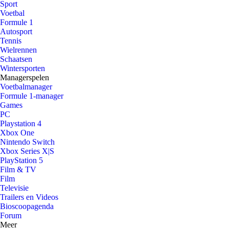
Sport
Voetbal
Formule 1
Autosport
Tennis
Wielrennen
Schaatsen
Wintersporten
Managerspelen
Voetbalmanager
Formule 1-manager
Games
PC
Playstation 4
Xbox One
Nintendo Switch
Xbox Series X|S
PlayStation 5
Film & TV
Film
Televisie
Trailers en Videos
Bioscoopagenda
Forum
Meer