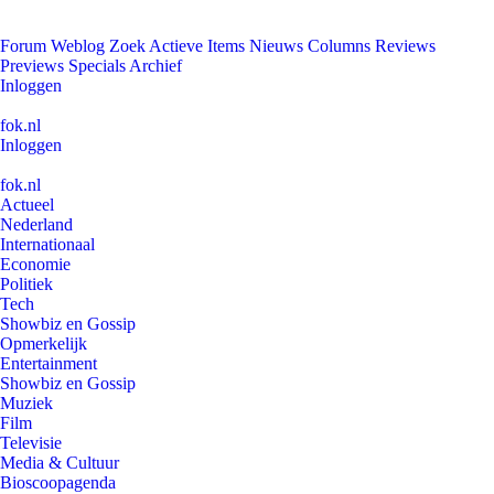
Forum
Weblog
Zoek
Actieve Items
Nieuws
Columns
Reviews
Previews
Specials
Archief
Inloggen
fok.nl
Inloggen
fok.nl
Actueel
Nederland
Internationaal
Economie
Politiek
Tech
Showbiz en Gossip
Opmerkelijk
Entertainment
Showbiz en Gossip
Muziek
Film
Televisie
Media & Cultuur
Bioscoopagenda