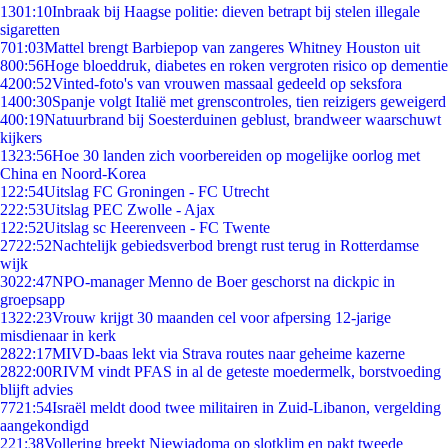
13
01:10
Inbraak bij Haagse politie: dieven betrapt bij stelen illegale
sigaretten
7
01:03
Mattel brengt Barbiepop van zangeres Whitney Houston uit
8
00:56
Hoge bloeddruk, diabetes en roken vergroten risico op dementie
42
00:52
Vinted-foto's van vrouwen massaal gedeeld op seksfora
14
00:30
Spanje volgt Italië met grenscontroles, tien reizigers geweigerd
4
00:19
Natuurbrand bij Soesterduinen geblust, brandweer waarschuwt
kijkers
13
23:56
Hoe 30 landen zich voorbereiden op mogelijke oorlog met
China en Noord-Korea
1
22:54
Uitslag FC Groningen - FC Utrecht
2
22:53
Uitslag PEC Zwolle - Ajax
1
22:52
Uitslag sc Heerenveen - FC Twente
27
22:52
Nachtelijk gebiedsverbod brengt rust terug in Rotterdamse
wijk
30
22:47
NPO-manager Menno de Boer geschorst na dickpic in
groepsapp
13
22:23
Vrouw krijgt 30 maanden cel voor afpersing 12-jarige
misdienaar in kerk
28
22:17
MIVD-baas lekt via Strava routes naar geheime kazerne
28
22:00
RIVM vindt PFAS in al de geteste moedermelk, borstvoeding
blijft advies
77
21:54
Israël meldt dood twee militairen in Zuid-Libanon, vergelding
aangekondigd
2
21:38
Vollering breekt Niewiadoma op slotklim en pakt tweede