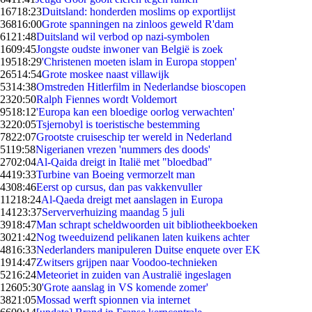
167
18:23
Duitsland: honderden moslims op exportlijst
368
16:00
Grote spanningen na zinloos geweld R'dam
61
21:48
Duitsland wil verbod op nazi-symbolen
16
09:45
Jongste oudste inwoner van België is zoek
195
18:29
'Christenen moeten islam in Europa stoppen'
265
14:54
Grote moskee naast villawijk
53
14:38
Omstreden Hitlerfilm in Nederlandse bioscopen
23
20:50
Ralph Fiennes wordt Voldemort
95
18:12
'Europa kan een bloedige oorlog verwachten'
32
20:05
Tsjernobyl is toeristische bestemming
78
22:07
Grootste cruiseschip ter wereld in Nederland
51
19:58
Nigerianen vrezen 'nummers des doods'
27
02:04
Al-Qaida dreigt in Italië met "bloedbad"
44
19:33
Turbine van Boeing vermorzelt man
43
08:46
Eerst op cursus, dan pas vakkenvuller
112
18:24
Al-Qaeda dreigt met aanslagen in Europa
141
23:37
Serververhuizing maandag 5 juli
39
18:47
Man schrapt scheldwoorden uit bibliotheekboeken
30
21:42
Nog tweeduizend pelikanen laten kuikens achter
48
16:33
Nederlanders manipuleren Duitse enquete over EK
19
14:47
Zwitsers grijpen naar Voodoo-technieken
52
16:24
Meteoriet in zuiden van Australië ingeslagen
126
05:30
'Grote aanslag in VS komende zomer'
38
21:05
Mossad werft spionnen via internet