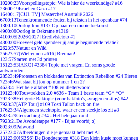
102
00:23
Voorspellingstopic: Wie is hier de weerkundige? #16
236
00:19
Israel en Gaza #17
164
00:17
[CUL TV] Masterchef Australië 2026
67
00:13
Tenenkrommende fouten bij teksten in het openbaar #74
13
00:10
Oorlog Iran #137 Op naar een mooie toekomst
49
00:08
Oorlog in Oekraïne #1319
41
00:05
[2026/2027] Eredivisietoto #1
43
00:00
Hoeveel geld spendeer jij aan je beginnende relatie?
26
23:57
Natuur en Wild
256
23:57
[Wielrennen #616] Brennan!
1
23:57
Starten met 3d printen
151
23:53
[AKQ] #3384 Topic met vragen. En soms goede
antwoorden.
285
23:49
Protesten en blokkades van Extinction Rebellion #24 Eieren
7
23:46
Wat staat bij jou op nummer 1 en 2?
46
23:41
Het hele alfabet #108 en 4letterwoord
191
23:40
Touwtrekken 2.0 #636 - Team 1 beste team *G* *O*
79
23:38
Het grote Baktopic (voor bakfoto's, -vragen en -tips) #42
79
23:37
[ATP Tour] #169 Tosti Tallon back on fire
176
23:34
Algemeen steektopic, waar er een steekje los zit #3
88
23:29
Geocaching #34 - Het hele jaar rond
79
23:21
De Avondetappe #177 - Bijna voorbij :(
89
23:09
Palworld
257
23:07
Afbeeldingen die je gemaakt hebt met AI
131
23:00
[SBS6] De Bondgenoten #318 Een klein kusje moet kunnen