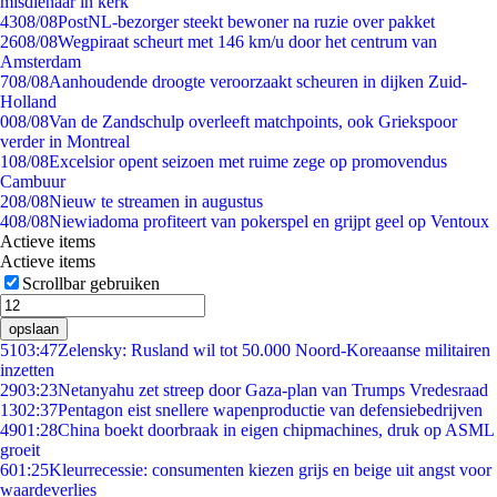
misdienaar in kerk
43
08/08
PostNL-bezorger steekt bewoner na ruzie over pakket
26
08/08
Wegpiraat scheurt met 146 km/u door het centrum van
Amsterdam
7
08/08
Aanhoudende droogte veroorzaakt scheuren in dijken Zuid-
Holland
0
08/08
Van de Zandschulp overleeft matchpoints, ook Griekspoor
verder in Montreal
1
08/08
Excelsior opent seizoen met ruime zege op promovendus
Cambuur
2
08/08
Nieuw te streamen in augustus
4
08/08
Niewiadoma profiteert van pokerspel en grijpt geel op Ventoux
Actieve items
Actieve items
Scrollbar gebruiken
opslaan
51
03:47
Zelensky: Rusland wil tot 50.000 Noord-Koreaanse militairen
inzetten
29
03:23
Netanyahu zet streep door Gaza-plan van Trumps Vredesraad
13
02:37
Pentagon eist snellere wapenproductie van defensiebedrijven
49
01:28
China boekt doorbraak in eigen chipmachines, druk op ASML
groeit
6
01:25
Kleurrecessie: consumenten kiezen grijs en beige uit angst voor
waardeverlies