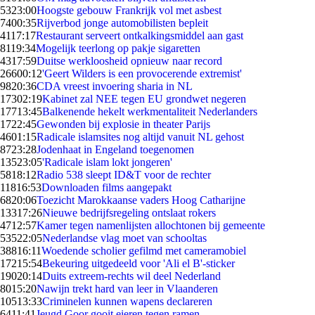
53
23:00
Hoogste gebouw Frankrijk vol met asbest
74
00:35
Rijverbod jonge automobilisten bepleit
41
17:17
Restaurant serveert ontkalkingsmiddel aan gast
81
19:34
Mogelijk teerlong op pakje sigaretten
43
17:59
Duitse werkloosheid opnieuw naar record
266
00:12
'Geert Wilders is een provocerende extremist'
98
20:36
CDA vreest invoering sharia in NL
173
02:19
Kabinet zal NEE tegen EU grondwet negeren
177
13:45
Balkenende hekelt werkmentaliteit Nederlanders
17
22:45
Gewonden bij explosie in theater Parijs
46
01:15
Radicale islamsites nog altijd vanuit NL gehost
87
23:28
Jodenhaat in Engeland toegenomen
135
23:05
'Radicale islam lokt jongeren'
58
18:12
Radio 538 sleept ID&T voor de rechter
118
16:53
Downloaden films aangepakt
68
20:06
Toezicht Marokkaanse vaders Hoog Catharijne
133
17:26
Nieuwe bedrijfsregeling ontslaat rokers
47
12:57
Kamer tegen namenlijsten allochtonen bij gemeente
535
22:05
Nederlandse vlag moet van schooltas
388
16:11
Woedende scholier gefilmd met cameramobiel
172
15:54
Bekeuring uitgedeeld voor 'Ali el B'-sticker
190
20:14
Duits extreem-rechts wil deel Nederland
80
15:20
Nawijn trekt hard van leer in Vlaanderen
105
13:33
Criminelen kunnen wapens declareren
64
11:41
Jeugd Goor gooit eieren tegen ramen