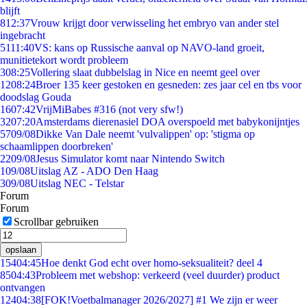
blijft
8
12:37
Vrouw krijgt door verwisseling het embryo van ander stel
ingebracht
51
11:40
VS: kans op Russische aanval op NAVO-land groeit,
munitietekort wordt probleem
3
08:25
Vollering slaat dubbelslag in Nice en neemt geel over
12
08:24
Broer 135 keer gestoken en gesneden: zes jaar cel en tbs voor
doodslag Gouda
16
07:42
VrijMiBabes #316 (not very sfw!)
32
07:20
Amsterdams dierenasiel DOA overspoeld met babykonijntjes
57
09/08
Dikke Van Dale neemt 'vulvalippen' op: 'stigma op
schaamlippen doorbreken'
22
09/08
Jesus Simulator komt naar Nintendo Switch
1
09/08
Uitslag AZ - ADO Den Haag
3
09/08
Uitslag NEC - Telstar
Forum
Forum
Scrollbar gebruiken
opslaan
154
04:45
Hoe denkt God echt over homo-seksualiteit? deel 4
85
04:43
Probleem met webshop: verkeerd (veel duurder) product
ontvangen
124
04:38
[FOK!Voetbalmanager 2026/2027] #1 We zijn er weer