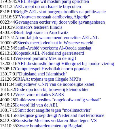
179
19:45
AEL België wil moslim partij oprichten
97
11:25
AEL roept op om Israel te boycotten
83
18:19
België: AEL start burgerpatrouilles na politie-actie
115
16:53
''Vrouwen oorzaak aardbeving Algerije''
60
23:44
Gevangenen eerder vrij door volle gevangenissen
21
10:39
Tornado's teisteren Illinois
43
03:33
Bush legt krans in Auschwitz
47
17:51
Abou Jahjah waarnemend voorzitter AEL-NL
109
00:49
Steeds meer jodenhaat in Westerse wereld
45
12:54
Saudi-Arabië voorkomt Al-Qaeda aanslag
82
13:23
Kopstuk AEL-Nederland gearresteerd
43
10:13
Verkeerd parfum? Mes in de rug !
132
00:16
AEL-bestuurslid brengt Hitlergroet bij Joodse viering
53
08:17
Computerspel Hezbollah enorm populair
130
17:01
''Duitsland snel Islamitisch"
121
20:56
RIAA: trojans tegen illegale MP3's
81
11:34
'Subjectieve' CNN van de noordelijke kabel
16
16:32
Dode opa toch bij trouwerij kleindochter
40
19:12
Vrees voor mutaties SARS
40
00:25
Duiklessen moslims ''ongeloofwaardig verhaal''
74
18:25
Ik word lid van de AEL
108
17:15
Smit doet aangifte tegen ''moslimactivist''
97
19:15
Palestijnse groep dreigt Nederland met terrorisme
84
12:36
Russische Moslims verklaren Jihad tegen VS
151
10:35
Zware bombardementen op Bagdad