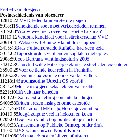
Profiel van ploegercr
Postgeschiedenis van ploegercr
128
10:22
VVD-leden kunnen stem wijzigen
59
18:11
Schokkende spot moet verkeersdoden remmen
78
19:08
'Vrouw weet net zoveel van voetbal als man'
111
19:12
Verdonk kandidaat voor lijsttrekkerschap VVD
206
14:41
Website wil Blanke Vla uit de schappen
34
15:43
Baasje uitgemergelde Raffaëla 'had geen geld'
50
14:02
Topbestuurders verdienden kapitalen met opties
29
08:59
Joep Bertrams wint Inktspotprijs 2005
74
21:53
Churchill wilde Hitler op elektrische stoel laten executeren
359
00:29
Voor de tiende keer rellen in Frankrijk
91
20:23
Geen ontslag voor 'te oude' vakkenvullers
112
18:14
Stroomstoring Utrecht CS voorbij
58
14:39
Meisje mag geen seks hebben van rechter
52
21:10
Lift valt naar beneden
181
17:01
Zalm: extra heffing contante betalingen
94
00:58
Britten vrezen inslag enorme asteroïde
27
14:46
FOK!radio: TMF en @Home geven uitleg
104
19:55
Jeugd zuipt te veel in hokken en keten
67
09:00
Tegel van viaduct op politieauto gesmeten
64
10:33
Amusement op Publieke Omroep onder druk
141
00:43
VS waarschuwen Noord-Korea
31
01:06
OM mag advocaten blijven afluisteren