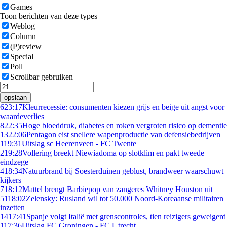
Games
Toon berichten van deze types
Weblog
Column
(P)review
Special
Poll
Scrollbar gebruiken
opslaan
6
23:17
Kleurrecessie: consumenten kiezen grijs en beige uit angst voor
waardeverlies
8
22:35
Hoge bloeddruk, diabetes en roken vergroten risico op dementie
13
22:06
Pentagon eist snellere wapenproductie van defensiebedrijven
1
19:31
Uitslag sc Heerenveen - FC Twente
2
19:28
Vollering breekt Niewiadoma op slotklim en pakt tweede
eindzege
4
18:34
Natuurbrand bij Soesterduinen geblust, brandweer waarschuwt
kijkers
7
18:12
Mattel brengt Barbiepop van zangeres Whitney Houston uit
51
18:02
Zelensky: Rusland wil tot 50.000 Noord-Koreaanse militairen
inzetten
14
17:41
Spanje volgt Italië met grenscontroles, tien reizigers geweigerd
1
17:36
Uitslag FC Groningen - FC Utrecht