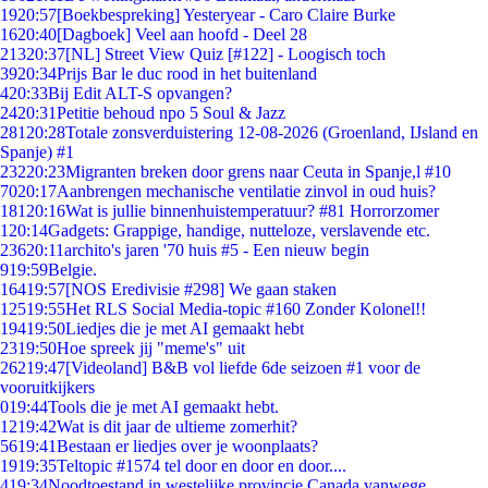
19
20:57
[Boekbespreking] Yesteryear - Caro Claire Burke
16
20:40
[Dagboek] Veel aan hoofd - Deel 28
213
20:37
[NL] Street View Quiz [#122] - Loogisch toch
39
20:34
Prijs Bar le duc rood in het buitenland
4
20:33
Bij Edit ALT-S opvangen?
24
20:31
Petitie behoud npo 5 Soul & Jazz
281
20:28
Totale zonsverduistering 12-08-2026 (Groenland, IJsland en
Spanje) #1
232
20:23
Migranten breken door grens naar Ceuta in Spanje,l #10
70
20:17
Aanbrengen mechanische ventilatie zinvol in oud huis?
181
20:16
Wat is jullie binnenhuistemperatuur? #81 Horrorzomer
1
20:14
Gadgets: Grappige, handige, nutteloze, verslavende etc.
236
20:11
archito's jaren '70 huis #5 - Een nieuw begin
9
19:59
Belgie.
164
19:57
[NOS Eredivisie #298] We gaan staken
125
19:55
Het RLS Social Media-topic #160 Zonder Kolonel!!
194
19:50
Liedjes die je met AI gemaakt hebt
23
19:50
Hoe spreek jij "meme's" uit
262
19:47
[Videoland] B&B vol liefde 6de seizoen #1 voor de
vooruitkijkers
0
19:44
Tools die je met AI gemaakt hebt.
12
19:42
Wat is dit jaar de ultieme zomerhit?
56
19:41
Bestaan er liedjes over je woonplaats?
19
19:35
Teltopic #1574 tel door en door en door....
4
19:34
Noodtoestand in westelijke provincie Canada vanwege