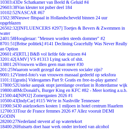
103
03:43
De Schatkamer van Beeld & Geluid #4
296
03:38
Van kleuter tot puber deel 184
101
02:52
NASCAR #67
15
02:38
Nieuwe flitspaal in Hollandscheveld binnen 24 uur
opgeblazen
265
02:32
[INFLUENCERS #297] Toetjes & Bevers & Zwemmen in
water
24
01:58
Hoogleraar: "Mensen worden steeds dommer" #2
87
01:51
[Britse politiek] #141 Declining Gracefully Was Never Really
an Option
206
01:45
[RTL] B&B vol liefde 6de seizoen #4
32
01:42
[AMV] VS #1313 Lying sack of shit.
138
01:26
Vrouwen willen geen man meer #30
2
01:25
Waarom wordt gezegd dat vrouwen socialer zijn?
90
01:12
Vinted-foto's van vrouwen massaal gedeeld op seksfora
11
01:11
[gratis] Videogames Part 9: Gratis en free-to-play games!
178
00:52
Unieke aanpak stopt jarenlange overlast in Rotterdamse wijk
198
00:48
McDonald's, Burger King en KFC #82 - Meer korting a.u.b.
215
00:44
[NPO2] Zomergasten 2026 #1
105
00:43
[IndyCar] #115 We're in Nashville Tennessee
119
00:34
30 asielzoekers kosten 1 miljoen in hotel centrum Haarlem
127
00:33
Tour de France femmes 2026 #7 Allez vooruit DEMI
GODIN
282
00:27
Nederland stevent af op watertekort
184
00:26
Huisarts doet haar werk onder invloed van alcohol