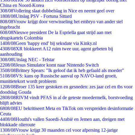
China en Noord-Korea
3
08/08
Vollering slaat dubbelslag in Nice en neemt geel over
18
08/08
Uitslag PSV - Fortuna Sittard
8
08/08
Vrouw krijgt door verwisseling het embryo van ander stel
ingebracht
6
08/08
Nieuwe president De la Espriella gaat strijd aan met
drugskartels Colombia
14
08/08
Geen 'happy end' bij seksdate via Kinky.nl
43
08/08
XR blokkeert A12 ruim twee uur, agent gebeten bij
aanhouding
3
08/08
Uitslag NEC - Telstar
22
08/08
Jesus Simulator komt naar Nintendo Switch
35
08/08
Britney Spears: "Ik geloof dat ik heb gefaald als moeder"
51
08/08
VS: kans op Russische aanval op NAVO-land groeit,
munitietekort wordt probleem
12
08/08
Broer 135 keer gestoken en gesneden: zes jaar cel en tbs voor
doodslag Gouda
28
08/08
RIVM vindt PFAS in al de geteste moedermelk, borstvoeding
blijft advies
68
08/08
EU bekritiseert Meta en TikTok om verspreiden desinformatie
Ceuta
44
08/08
Houthi's vallen Saoedi-Arabië en Jemen aan, dreigen met
blokkade olieroute
13
08/08
Vrouw krijgt 30 maanden cel voor afpersing 12-jarige