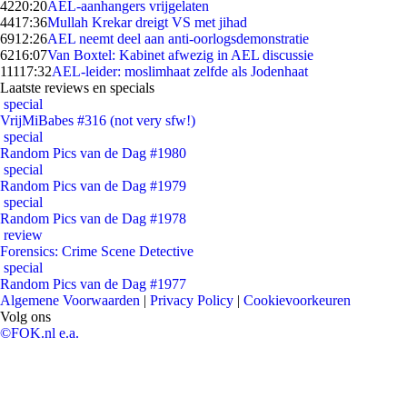
42
20:20
AEL-aanhangers vrijgelaten
44
17:36
Mullah Krekar dreigt VS met jihad
69
12:26
AEL neemt deel aan anti-oorlogsdemonstratie
62
16:07
Van Boxtel: Kabinet afwezig in AEL discussie
111
17:32
AEL-leider: moslimhaat zelfde als Jodenhaat
Laatste reviews en specials
special
VrijMiBabes #316 (not very sfw!)
special
Random Pics van de Dag #1980
special
Random Pics van de Dag #1979
special
Random Pics van de Dag #1978
review
Forensics: Crime Scene Detective
special
Random Pics van de Dag #1977
Algemene Voorwaarden
|
Privacy Policy
|
Cookievoorkeuren
Volg ons
©FOK.nl e.a.