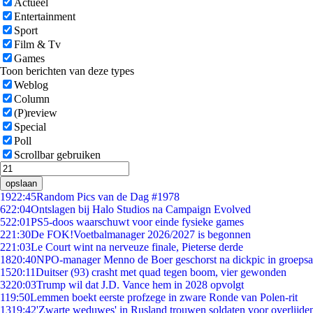
Actueel
Entertainment
Sport
Film & Tv
Games
Toon berichten van deze types
Weblog
Column
(P)review
Special
Poll
Scrollbar gebruiken
opslaan
19
22:45
Random Pics van de Dag #1978
6
22:04
Ontslagen bij Halo Studios na Campaign Evolved
5
22:01
PS5-doos waarschuwt voor einde fysieke games
2
21:30
De FOK!Voetbalmanager 2026/2027 is begonnen
2
21:03
Le Court wint na nerveuze finale, Pieterse derde
18
20:40
NPO-manager Menno de Boer geschorst na dickpic in groeps
15
20:11
Duitser (93) crasht met quad tegen boom, vier gewonden
32
20:03
Trump wil dat J.D. Vance hem in 2028 opvolgt
1
19:50
Lemmen boekt eerste profzege in zware Ronde van Polen-rit
13
19:42
'Zwarte weduwes' in Rusland trouwen soldaten voor overlijden