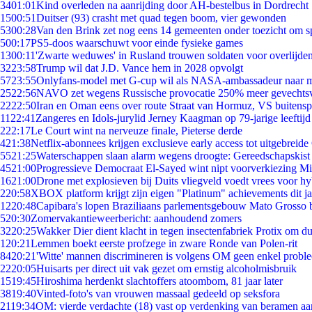
34
01:01
Kind overleden na aanrijding door AH-bestelbus in Dordrecht
15
00:51
Duitser (93) crasht met quad tegen boom, vier gewonden
53
00:28
Van den Brink zet nog eens 14 gemeenten onder toezicht om s
5
00:17
PS5-doos waarschuwt voor einde fysieke games
13
00:11
'Zwarte weduwes' in Rusland trouwen soldaten voor overlijden
32
23:58
Trump wil dat J.D. Vance hem in 2028 opvolgt
57
23:55
Onlyfans-model met G-cup wil als NASA-ambassadeur naar 
25
22:56
NAVO zet wegens Russische provocatie 250% meer gevechtsvl
22
22:50
Iran en Oman eens over route Straat van Hormuz, VS buitensp
11
22:41
Zangeres en Idols-jurylid Jerney Kaagman op 79-jarige leeftijd
2
22:17
Le Court wint na nerveuze finale, Pieterse derde
4
21:38
Netflix-abonnees krijgen exclusieve early access tot uitgebreide
55
21:25
Waterschappen slaan alarm wegens droogte: Gereedschapskist
45
21:00
Progressieve Democraat El-Sayed wint nipt voorverkiezing M
16
21:00
Drone met explosieven bij Duits vliegveld voedt vrees voor hy
2
20:58
XBOX platform krijgt zijn eigen "Platinum" achievements dit ja
12
20:48
Capibara's lopen Braziliaans parlementsgebouw Mato Grosso 
5
20:30
Zomervakantieweerbericht: aanhoudend zomers
32
20:25
Wakker Dier dient klacht in tegen insectenfabriek Protix om 
1
20:21
Lemmen boekt eerste profzege in zware Ronde van Polen-rit
84
20:21
'Witte' mannen discrimineren is volgens OM geen enkel probl
22
20:05
Huisarts per direct uit vak gezet om ernstig alcoholmisbruik
15
19:45
Hiroshima herdenkt slachtoffers atoombom, 81 jaar later
38
19:40
Vinted-foto's van vrouwen massaal gedeeld op seksfora
21
19:34
OM: vierde verdachte (18) vast op verdenking van beramen aa