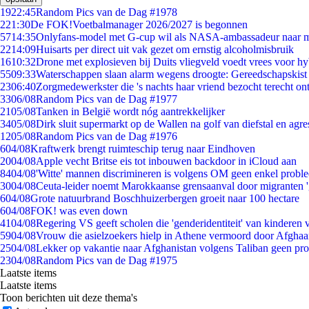
19
22:45
Random Pics van de Dag #1978
2
21:30
De FOK!Voetbalmanager 2026/2027 is begonnen
57
14:35
Onlyfans-model met G-cup wil als NASA-ambassadeur naar 
22
14:09
Huisarts per direct uit vak gezet om ernstig alcoholmisbruik
16
10:32
Drone met explosieven bij Duits vliegveld voedt vrees voor hy
55
09:33
Waterschappen slaan alarm wegens droogte: Gereedschapskist
23
06:40
Zorgmedewerkster die 's nachts haar vriend bezocht terecht on
33
06/08
Random Pics van de Dag #1977
21
05/08
Tanken in België wordt nóg aantrekkelijker
34
05/08
Dirk sluit supermarkt op de Wallen na golf van diefstal en agre
12
05/08
Random Pics van de Dag #1976
6
04/08
Kraftwerk brengt ruimteschip terug naar Eindhoven
20
04/08
Apple vecht Britse eis tot inbouwen backdoor in iCloud aan
84
04/08
'Witte' mannen discrimineren is volgens OM geen enkel probl
30
04/08
Ceuta-leider noemt Marokkaanse grensaanval door migranten 
6
04/08
Grote natuurbrand Boschhuizerbergen groeit naar 100 hectare
6
04/08
FOK! was even down
41
04/08
Regering VS geeft scholen die 'genderidentiteit' van kinderen
59
04/08
Vrouw die asielzoekers hielp in Athene vermoord door Afghaa
25
04/08
Lekker op vakantie naar Afghanistan volgens Taliban geen pr
23
04/08
Random Pics van de Dag #1975
Laatste items
Laatste items
Toon berichten uit deze thema's