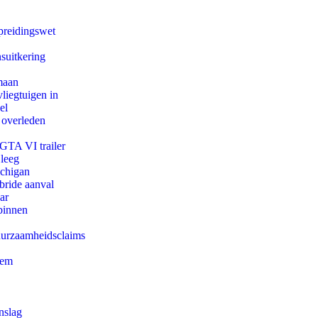
preidingswet
suitkering
maan
iegtuigen in
el
 overleden
 GTA VI trailer
 leeg
ichigan
bride aanval
ar
binnen
duurzaamheidsclaims
eem
nslag