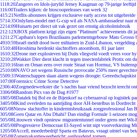
11
18:20
Zangeres en Idols-jurylid Jerney Kaagman op 79-jarige leeftijd
1
16:00
Trailers kijken: de bioscoopreleases van week 32
4
15:21
Netflix-abonnees krijgen exclusieve early access tot uitgebreide
57
14:35
Onlyfans-model met G-cup wil als NASA-ambassadeur naar 
22
14:09
Huisarts per direct uit vak gezet om ernstig alcoholmisbruik
2
12:12
XBOX platform krijgt zijn eigen "Platinum" achievements dit ja
12
11:27
Capibara's lopen Braziliaans parlementsgebouw Mato Grosso 
49
10:59
Israël meldt dood twee militairen in Zuid-Libanon, vergeldin
15
10:48
Hiroshima herdenkt slachtoffers atoombom, 81 jaar later
16
10:32
Drone met explosieven bij Duits vliegveld voedt vrees voor hy
32
10:28
Wakker Dier dient klacht in tegen insectenfabriek Protix om 
22
10:16
Iran en Oman eens over route Straat van Hormuz, VS buitensp
25
10:08
NAVO zet wegens Russische provocatie 250% meer gevechtsvl
55
09:33
Waterschappen slaan alarm wegens droogte: Gereedschapskist
1
07:00
Forensics: Crime Scene Detective
23
06:40
Zorgmedewerkster die 's nachts haar vriend bezocht terecht on
33
06/08
Random Pics van de Dag #1977
18
05/08
Datalek bij Bol en de Bijenkorf na cyberaanval op logistiek pa
34
05/08
Kind overleden na aanrijding door AH-bestelbus in Dordrecht
6
05/08
Nieuw slachtoffer in kindermisbruikzaak zorgprofessional Jan B
3
05/08
Geen Qatar en Abu Dhabi? Dan eindigt Formule 1-seizoen moge
5
05/08
Litouwen vindt opnieuw migrantentunnel onder grens met Wit-
45
05/08
Progressieve Democraat El-Sayed wint nipt voorverkiezing M
12
05/08
Accell, moederbedrijf Sparta en Batavus, vraagt uitstel van bet
5
05/08
Zomervakantieweerbericht: aanhoudend zomers