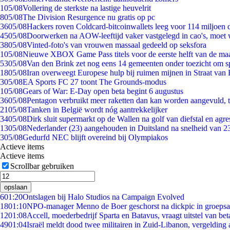
1
05/08
Vollering de sterkste na lastige heuvelrit
8
05/08
The Division Resurgence nu gratis op pc
36
05/08
Hackers roven Coldcard-bitcoinwallets leeg voor 114 miljoen d
45
05/08
Doorwerken na AOW-leeftijd vaker vastgelegd in cao's, moet
38
05/08
Vinted-foto's van vrouwen massaal gedeeld op seksfora
1
05/08
Nieuwe XBOX Game Pass titels voor de eerste helft van de ma
53
05/08
Van den Brink zet nog eens 14 gemeenten onder toezicht om s
18
05/08
Iran overweegt Europese hulp bij ruimen mijnen in Straat va
3
05/08
EA Sports FC 27 toont The Grounds-modus
1
05/08
Gears of War: E-Day open beta begint 6 augustus
36
05/08
Pentagon verbruikt meer raketten dan kan worden aangevuld, t
21
05/08
Tanken in België wordt nóg aantrekkelijker
34
05/08
Dirk sluit supermarkt op de Wallen na golf van diefstal en agre
13
05/08
Nederlander (23) aangehouden in Duitsland na snelheid van 
3
05/08
Gedurfd NEC blijft overeind bij Olympiakos
Actieve items
Actieve items
Scrollbar gebruiken
opslaan
6
01:20
Ontslagen bij Halo Studios na Campaign Evolved
18
01:10
NPO-manager Menno de Boer geschorst na dickpic in groeps
12
01:08
Accell, moederbedrijf Sparta en Batavus, vraagt uitstel van bet
49
01:04
Israël meldt dood twee militairen in Zuid-Libanon, vergeldin