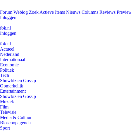
Forum
Weblog
Zoek
Actieve Items
Nieuws
Columns
Reviews
Previe
Inloggen
fok.nl
Inloggen
fok.nl
Actueel
Nederland
Internationaal
Economie
Politiek
Tech
Showbiz en Gossip
Opmerkelijk
Entertainment
Showbiz en Gossip
Muziek
Film
Televisie
Media & Cultuur
Bioscoopagenda
Sport