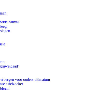
maan
bride aanval
 leeg
tslagen
ssie
eem
'gruweldaad'
 verbergen voor ouders ultimatum
nse asielzoeker
obleem