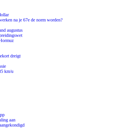
ollar
 werken na je 67e de norm worden?
and augustus
preidingswet
n Hormuz
ekort dreigt
ssie
235 km/u
app
aling aan
g aangekondigd