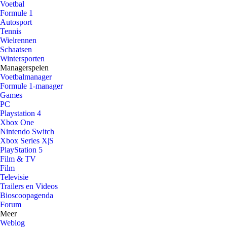
Voetbal
Formule 1
Autosport
Tennis
Wielrennen
Schaatsen
Wintersporten
Managerspelen
Voetbalmanager
Formule 1-manager
Games
PC
Playstation 4
Xbox One
Nintendo Switch
Xbox Series X|S
PlayStation 5
Film & TV
Film
Televisie
Trailers en Videos
Bioscoopagenda
Forum
Meer
Weblog