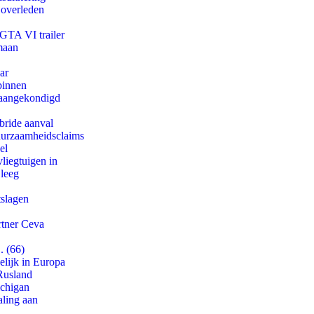
 overleden
 GTA VI trailer
maan
ar
binnen
g aangekondigd
bride aanval
duurzaamheidsclaims
el
iegtuigen in
 leeg
tslagen
rtner Ceva
. (66)
lijk in Europa
Rusland
ichigan
aling aan