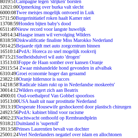
80
19:51
Campagne tegen 'strijken' borsten
120
21:00
Opmerking over burka valt slecht
60
00:08
Twee meisjes mogelijk ontvoerd in Luik
57
11:50
Burgerinitiatief roken haalt Kamer niet
137
08:59
Honden bijten baby's dood
65
11:49
Nieuw record voor langste huwelijk
349
14:34
Haagse imam wil vervolging Wilders
83
18:59
Diskwalificatie finaliste Miss Marokko Nederland
50
14:25
Bejaarde rijdt met auto zorgcentrum binnen
165
10:14
PvdA: Horeca zo snel mogelijk rookvrij
87
15:21
Snelheidsduivel wil auto 'drogen'
135
13:03
Foppe de Haan somber over kansen Oranje
291
15:54
Zwaar mishandelde hond gevonden in afvalbak
63
10:49
Groei economie hoger dan geraamd
238
22:18
Oranje hitlersnor is succes
142
18:58
'Radicale islam rukt op in Nederlandse moskeeën'
300
14:12
Wilders ergert zich aan Beatrix
49
00:01
Oud-voetbalprof Van Gobbel spoorloos
105
13:00
USA haalt uit naar prostitutie Nederland
39
13:19
Desperate Housewife geshockeerd door plastisch chirurgen
249
23:56
PvdA: kabinet blind voor racisme
49
02:23
Nachtwacht onthoofd op Rembrandtplein
93
18:21
Duitsland is 'supertoll'
39
13:58
Prinses Laurentien bevalt van dochter
250
01:24
Veel Nederlanders negatief over islam en allochtonen