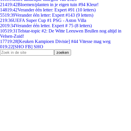
214
19:42
Bloemen/planten in je eigen tuin #94 Kleur!
148
19:42
Verander één letter: Expert #91 (10 letters)
55
19:39
Verander één letter: Expert #143 (9 letters)
2
19:36
UEFA Super Cup #1 PSG - Aston Villa
20
19:34
Verander één letter. Expert # 75 (8 letters)
105
19:31
Telstar-topic #2: De Witte Leeuwen Brullen nog altijd in
Velsen-Zuid!
177
19:28
[Keuken Kampioen Divisie] #44 Vitesse mag weg
0
19:22
[SHO FB] SHO