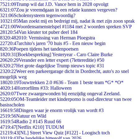
75
21:09
Trump wil dat J.D. Vance hem in 2028 opvolgt
63
21:07
Zou je vreemdgaan in een relatie kunnen vergeven?
3
21:06
Scholensysteem tegenwoordig?
103
21:05
Man zoekt mij en bedreigt mij, nadat ik met zijn zoon sprak
47
21:00
Woordensamenstelspel #1184 met 2 woorden spreken SVP
281
20:54
Van kleuter tot puber deel 184
83
20:48
2010: Vermissing van Herman Ploegstra
227
20:47
archito's jaren '70 huis #5 - Een nieuw begin
8
20:36
Poepen tijdens het tandenpoetsen
18
20:31
[Boekbespreking] Yesteryear - Caro Claire Burke
206
20:29
Verander een letter expert (7lettereditie) #50
63
20:27
Het grote dagelijkse Trump nieuws topic #31
23
20:22
Weer een parkeergarage dicht in Dordrecht, auto's zo snel
mogelijk weg
180
20:19
Touwtrekken 2.0 #636 - Team 1 beste team *G* *O*
40
20:14
Horrorfilms #33: Halloween
26
20:07
Twee zwaargewonden bij eenzijdig ongeval Zeeland.
52
20:05
OM-Teamleider met kinderporno is oud-directeur van twee
basisscholen
166
19:58
Dingen waar je enorm vrolijk van wordt #3
25
19:56
Natuur en Wild
16
19:54
Radio 2 #145 Ruud 66
47
19:47
[Netflix #210] TUDUM
212
19:43
[NL] Street View Quiz [#122] - Loogisch toch
101
19:43
De landelijke hittegolf van 2026