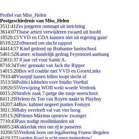
Profiel van Miss_Helen
Postgeschiedenis van Miss_Helen
35
11:41
Zes jongeren ontsnapt uit inrichting
36
14:07
Thaise artsen verwijderen zwaard uit hoofd
185
20:15
'VVD en CDA kunnen niet uit regering gaan'
85
19:22
Zelfmoord om slecht rapport
444
14:57
Kind gedood op Brabantse basisschool
54
01:52
Kamer: schandelijk gedrag Feyenoord-aanhang
238
11:37
8 jaar cel voor Samir A.
87
16:34
'Foto' gemaakt van Jack the Ripper
140
15:20
Bos wil coalitie met VVD en GroenLinks
79
10:48
Vuurpijl tussen billen loopt slecht af
35
13:56
Politici kibbelen over Studio Voetbal
109
20:55
Verwijzing WOII wekt woede Verdonk
60
15:20
Strafeis zaak 7-jarige die zusje neerschoot
84
11:29
Heleen én Ton van Royen naakt in Playboy
162
07:44
Bos: kabinet negeert punten Fortuyn
39
21:30
Baby overleeft val van vier hoog
185
15:26
Prinses Máxima opnieuw zwanger
77
10:43
Paus nodigt moslimlanden uit
66
05:24
Kakkerlak eten om rij te passeren
102
00:55
Verdonk boos om legalisering Franse illegalen
41
19:32
'Gouden Kooi is echt geen treitershow'