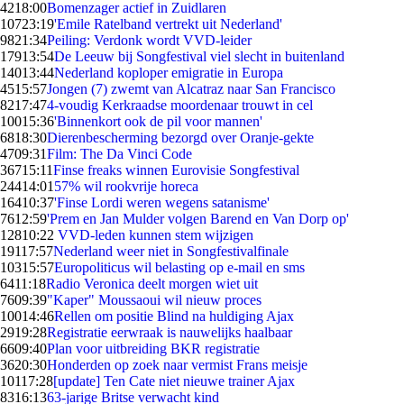
42
18:00
Bomenzager actief in Zuidlaren
107
23:19
'Emile Ratelband vertrekt uit Nederland'
98
21:34
Peiling: Verdonk wordt VVD-leider
179
13:54
De Leeuw bij Songfestival viel slecht in buitenland
140
13:44
Nederland koploper emigratie in Europa
45
15:57
Jongen (7) zwemt van Alcatraz naar San Francisco
82
17:47
4-voudig Kerkraadse moordenaar trouwt in cel
100
15:36
'Binnenkort ook de pil voor mannen'
68
18:30
Dierenbescherming bezorgd over Oranje-gekte
47
09:31
Film: The Da Vinci Code
367
15:11
Finse freaks winnen Eurovisie Songfestival
244
14:01
57% wil rookvrije horeca
164
10:37
'Finse Lordi weren wegens satanisme'
76
12:59
'Prem en Jan Mulder volgen Barend en Van Dorp op'
128
10:22
VVD-leden kunnen stem wijzigen
191
17:57
Nederland weer niet in Songfestivalfinale
103
15:57
Europoliticus wil belasting op e-mail en sms
64
11:18
Radio Veronica deelt morgen wiet uit
76
09:39
"Kaper" Moussaoui wil nieuw proces
100
14:46
Rellen om positie Blind na huldiging Ajax
29
19:28
Registratie eerwraak is nauwelijks haalbaar
66
09:40
Plan voor uitbreiding BKR registratie
36
20:30
Honderden op zoek naar vermist Frans meisje
101
17:28
[update] Ten Cate niet nieuwe trainer Ajax
83
16:13
63-jarige Britse verwacht kind