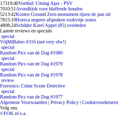
173
19:40
Voetbal: Uitslag Ajax - PSV
70
10:51
Avondklok voor blaffende honden
52
13:42
Kosten Ground Zero-monument rijzen de pan uit
78
15:19
Horeca negeert afspraken rookvrije zones
48
08:24
Schilder Karel Appel (85) overleden
Laatste reviews en specials
special
VrijMiBabes #316 (not very sfw!)
special
Random Pics van de Dag #1980
special
Random Pics van de Dag #1979
special
Random Pics van de Dag #1978
review
Forensics: Crime Scene Detective
special
Random Pics van de Dag #1977
Algemene Voorwaarden
|
Privacy Policy
|
Cookievoorkeuren
Volg ons
©FOK.nl e.a.