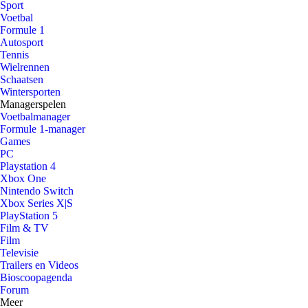
Sport
Voetbal
Formule 1
Autosport
Tennis
Wielrennen
Schaatsen
Wintersporten
Managerspelen
Voetbalmanager
Formule 1-manager
Games
PC
Playstation 4
Xbox One
Nintendo Switch
Xbox Series X|S
PlayStation 5
Film & TV
Film
Televisie
Trailers en Videos
Bioscoopagenda
Forum
Meer