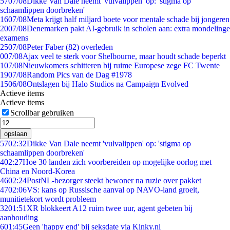
57
07/08
Dikke Van Dale neemt 'vulvalippen' op: 'stigma op
schaamlippen doorbreken'
16
07/08
Meta krijgt half miljard boete voor mentale schade bij jongeren
20
07/08
Denemarken pakt AI-gebruik in scholen aan: extra mondelinge
examens
25
07/08
Peter Faber (82) overleden
0
07/08
Ajax veel te sterk voor Shelbourne, maar houdt schade beperkt
1
07/08
Nieuwkomers schitteren bij ruime Europese zege FC Twente
19
07/08
Random Pics van de Dag #1978
15
06/08
Ontslagen bij Halo Studios na Campaign Evolved
Actieve items
Actieve items
Scrollbar gebruiken
opslaan
57
02:32
Dikke Van Dale neemt 'vulvalippen' op: 'stigma op
schaamlippen doorbreken'
4
02:27
Hoe 30 landen zich voorbereiden op mogelijke oorlog met
China en Noord-Korea
46
02:24
PostNL-bezorger steekt bewoner na ruzie over pakket
47
02:06
VS: kans op Russische aanval op NAVO-land groeit,
munitietekort wordt probleem
32
01:51
XR blokkeert A12 ruim twee uur, agent gebeten bij
aanhouding
6
01:45
Geen 'happy end' bij seksdate via Kinky.nl