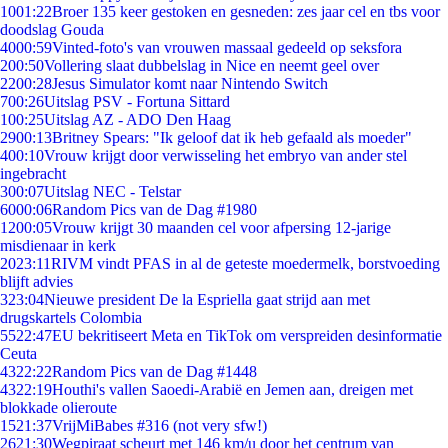
10
01:22
Broer 135 keer gestoken en gesneden: zes jaar cel en tbs voor
doodslag Gouda
40
00:59
Vinted-foto's van vrouwen massaal gedeeld op seksfora
2
00:50
Vollering slaat dubbelslag in Nice en neemt geel over
22
00:28
Jesus Simulator komt naar Nintendo Switch
7
00:26
Uitslag PSV - Fortuna Sittard
1
00:25
Uitslag AZ - ADO Den Haag
29
00:13
Britney Spears: "Ik geloof dat ik heb gefaald als moeder"
4
00:10
Vrouw krijgt door verwisseling het embryo van ander stel
ingebracht
3
00:07
Uitslag NEC - Telstar
60
00:06
Random Pics van de Dag #1980
12
00:05
Vrouw krijgt 30 maanden cel voor afpersing 12-jarige
misdienaar in kerk
20
23:11
RIVM vindt PFAS in al de geteste moedermelk, borstvoeding
blijft advies
3
23:04
Nieuwe president De la Espriella gaat strijd aan met
drugskartels Colombia
55
22:47
EU bekritiseert Meta en TikTok om verspreiden desinformatie
Ceuta
43
22:22
Random Pics van de Dag #1448
43
22:19
Houthi's vallen Saoedi-Arabië en Jemen aan, dreigen met
blokkade olieroute
15
21:37
VrijMiBabes #316 (not very sfw!)
26
21:30
Wegpiraat scheurt met 146 km/u door het centrum van