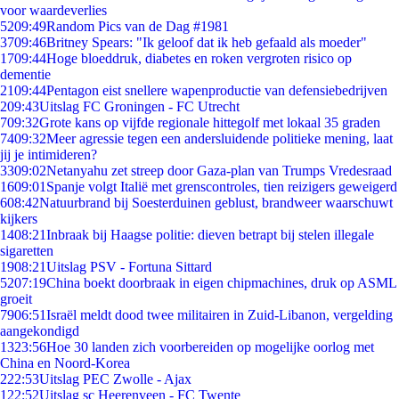
voor waardeverlies
52
09:49
Random Pics van de Dag #1981
37
09:46
Britney Spears: "Ik geloof dat ik heb gefaald als moeder"
17
09:44
Hoge bloeddruk, diabetes en roken vergroten risico op
dementie
21
09:44
Pentagon eist snellere wapenproductie van defensiebedrijven
2
09:43
Uitslag FC Groningen - FC Utrecht
7
09:32
Grote kans op vijfde regionale hittegolf met lokaal 35 graden
74
09:32
Meer agressie tegen een andersluidende politieke mening, laat
jij je intimideren?
33
09:02
Netanyahu zet streep door Gaza-plan van Trumps Vredesraad
16
09:01
Spanje volgt Italië met grenscontroles, tien reizigers geweigerd
6
08:42
Natuurbrand bij Soesterduinen geblust, brandweer waarschuwt
kijkers
14
08:21
Inbraak bij Haagse politie: dieven betrapt bij stelen illegale
sigaretten
19
08:21
Uitslag PSV - Fortuna Sittard
52
07:19
China boekt doorbraak in eigen chipmachines, druk op ASML
groeit
79
06:51
Israël meldt dood twee militairen in Zuid-Libanon, vergelding
aangekondigd
13
23:56
Hoe 30 landen zich voorbereiden op mogelijke oorlog met
China en Noord-Korea
2
22:53
Uitslag PEC Zwolle - Ajax
1
22:52
Uitslag sc Heerenveen - FC Twente