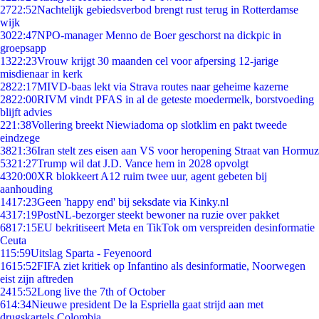
27
22:52
Nachtelijk gebiedsverbod brengt rust terug in Rotterdamse
wijk
30
22:47
NPO-manager Menno de Boer geschorst na dickpic in
groepsapp
13
22:23
Vrouw krijgt 30 maanden cel voor afpersing 12-jarige
misdienaar in kerk
28
22:17
MIVD-baas lekt via Strava routes naar geheime kazerne
28
22:00
RIVM vindt PFAS in al de geteste moedermelk, borstvoeding
blijft advies
2
21:38
Vollering breekt Niewiadoma op slotklim en pakt tweede
eindzege
38
21:36
Iran stelt zes eisen aan VS voor heropening Straat van Hormuz
53
21:27
Trump wil dat J.D. Vance hem in 2028 opvolgt
43
20:00
XR blokkeert A12 ruim twee uur, agent gebeten bij
aanhouding
14
17:23
Geen 'happy end' bij seksdate via Kinky.nl
43
17:19
PostNL-bezorger steekt bewoner na ruzie over pakket
68
17:15
EU bekritiseert Meta en TikTok om verspreiden desinformatie
Ceuta
1
15:59
Uitslag Sparta - Feyenoord
16
15:52
FIFA ziet kritiek op Infantino als desinformatie, Noorwegen
eist zijn aftreden
24
15:52
Long live the 7th of October
6
14:34
Nieuwe president De la Espriella gaat strijd aan met
drugskartels Colombia