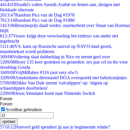
44
14:03
Houthi's vallen Saoedi-Arabië en Jemen aan, dreigen met
blokkade olieroute
20
13:47
Random Pics van de Dag #1978
76
13:16
Random Pics van de Dag #1980
14
13:06
Benzineprijs daalt verder, onzekerheid over Straat van Hormuz
blijft
8
12:37
Vrouw krijgt door verwisseling het embryo van ander stel
ingebracht
51
11:40
VS: kans op Russische aanval op NAVO-land groeit,
munitietekort wordt probleem
3
09/08
Vollering slaat dubbelslag in Nice en neemt geel over
12
09/08
Broer 135 keer gestoken en gesneden: zes jaar cel en tbs voor
doodslag Gouda
16
09/08
VrijMiBabes #316 (not very sfw!)
32
09/08
Amsterdams dierenasiel DOA overspoeld met babykonijntjes
57
09/08
Dikke Van Dale neemt 'vulvalippen' op: 'stigma op
schaamlippen doorbreken'
22
09/08
Jesus Simulator komt naar Nintendo Switch
Forum
Forum
Scrollbar gebruiken
opslaan
57
10:12
Hoeveel geld spendeer jij aan je beginnende relatie?