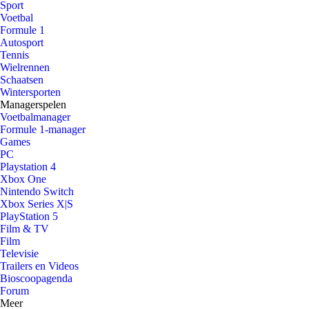
Sport
Voetbal
Formule 1
Autosport
Tennis
Wielrennen
Schaatsen
Wintersporten
Managerspelen
Voetbalmanager
Formule 1-manager
Games
PC
Playstation 4
Xbox One
Nintendo Switch
Xbox Series X|S
PlayStation 5
Film & TV
Film
Televisie
Trailers en Videos
Bioscoopagenda
Forum
Meer