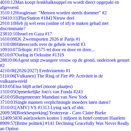
40
10:12
Man koopt honkbalknuppel en wordt direct opgepakt en
afgevoerd.
35
10:12
Hoogleraar: "Mensen worden steeds dommer" #2
194
10:11
[PlayStation #184] Nieuw deel
29
10:10
Heb jij wel eens (online of irl) te maken gehad met
discriminatie?
238
10:10
Israel en Gaza #17
16
10:09
EK Zwemsporten 2026 te Parijs #1
13
10:08
Hitterecords over de gehele wereld #3
109
10:07
Teltopic #1575 tel door en door en door....
65
10:07
Oorlog in Oekraïne #1319
288
10:06
Agent smijt zwangere vrouw op de grond, onderzoek gestart
#2
42
10:06
[2026/2027] Eredivisietoto #1
51
10:06
[Vulkanen] The Ring of Fire #9: Activiteit in de
vulkaanwereld
0
10:05
Etna blijft actief (mooie plaatjes)
13
10:05
Opmerkelijke foto's van Funda #243
45
10:05
Burgemeester Mamdani van New York
37
10:03
Single mannen verplichtsingle moeders laten daten?
35
10:01
[AMV] VS #1313 Lying sack of shit.
20
09:58
[Boekbespreking] Yesteryear - Caro Claire Burke
124
09:58
30 asielzoekers kosten 1 miljoen in hotel centrum Haarlem
89
09:57
[Britse politiek] #141 Declining Gracefully Was Never Really
an Option