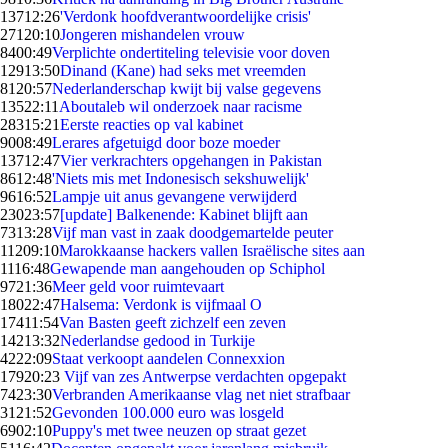
137
12:26
'Verdonk hoofdverantwoordelijke crisis'
271
20:10
Jongeren mishandelen vrouw
84
00:49
Verplichte ondertiteling televisie voor doven
129
13:50
Dinand (Kane) had seks met vreemden
81
20:57
Nederlanderschap kwijt bij valse gegevens
135
22:11
Aboutaleb wil onderzoek naar racisme
283
15:21
Eerste reacties op val kabinet
90
08:49
Lerares afgetuigd door boze moeder
137
12:47
Vier verkrachters opgehangen in Pakistan
86
12:48
'Niets mis met Indonesisch sekshuwelijk'
96
16:52
Lampje uit anus gevangene verwijderd
230
23:57
[update] Balkenende: Kabinet blijft aan
73
13:28
Vijf man vast in zaak doodgemartelde peuter
112
09:10
Marokkaanse hackers vallen Israëlische sites aan
11
16:48
Gewapende man aangehouden op Schiphol
97
21:36
Meer geld voor ruimtevaart
180
22:47
Halsema: Verdonk is vijfmaal O
174
11:54
Van Basten geeft zichzelf een zeven
142
13:32
Nederlandse gedood in Turkije
42
22:09
Staat verkoopt aandelen Connexxion
179
20:23
Vijf van zes Antwerpse verdachten opgepakt
74
23:30
Verbranden Amerikaanse vlag net niet strafbaar
31
21:52
Gevonden 100.000 euro was losgeld
69
02:10
Puppy's met twee neuzen op straat gezet