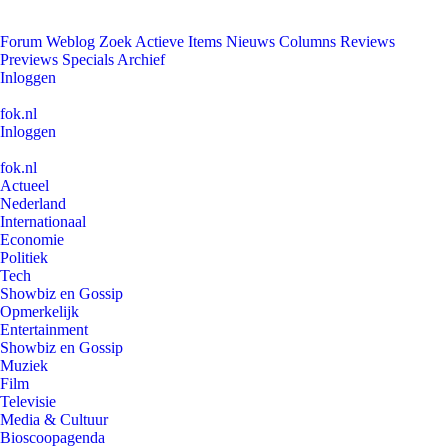
Forum
Weblog
Zoek
Actieve Items
Nieuws
Columns
Reviews
Previews
Specials
Archief
Inloggen
fok.nl
Inloggen
fok.nl
Actueel
Nederland
Internationaal
Economie
Politiek
Tech
Showbiz en Gossip
Opmerkelijk
Entertainment
Showbiz en Gossip
Muziek
Film
Televisie
Media & Cultuur
Bioscoopagenda