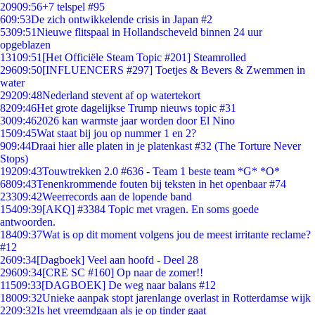
209
09:56
+7 telspel #95
6
09:53
De zich ontwikkelende crisis in Japan #2
53
09:51
Nieuwe flitspaal in Hollandscheveld binnen 24 uur
opgeblazen
131
09:51
[Het Officiële Steam Topic #201] Steamrolled
296
09:50
[INFLUENCERS #297] Toetjes & Bevers & Zwemmen in
water
292
09:48
Nederland stevent af op watertekort
82
09:46
Het grote dagelijkse Trump nieuws topic #31
30
09:46
2026 kan warmste jaar worden door El Nino
15
09:45
Wat staat bij jou op nummer 1 en 2?
9
09:44
Draai hier alle platen in je platenkast #32 (The Torture Never
Stops)
192
09:43
Touwtrekken 2.0 #636 - Team 1 beste team *G* *O*
68
09:43
Tenenkrommende fouten bij teksten in het openbaar #74
233
09:42
Weerrecords aan de lopende band
154
09:39
[AKQ] #3384 Topic met vragen. En soms goede
antwoorden.
184
09:37
Wat is op dit moment volgens jou de meest irritante reclame?
#12
26
09:34
[Dagboek] Veel aan hoofd - Deel 28
296
09:34
[CRE SC #160] Op naar de zomer!!
115
09:33
[DAGBOEK] De weg naar balans #12
180
09:32
Unieke aanpak stopt jarenlange overlast in Rotterdamse wijk
22
09:32
Is het vreemdgaan als je op tinder gaat