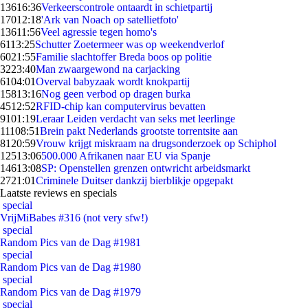
136
16:36
Verkeerscontrole ontaardt in schietpartij
170
12:18
'Ark van Noach op satellietfoto'
136
11:56
Veel agressie tegen homo's
61
13:25
Schutter Zoetermeer was op weekendverlof
60
21:55
Familie slachtoffer Breda boos op politie
32
23:40
Man zwaargewond na carjacking
61
04:01
Overval babyzaak wordt knokpartij
158
13:16
Nog geen verbod op dragen burka
45
12:52
RFID-chip kan computervirus bevatten
91
01:19
Leraar Leiden verdacht van seks met leerlinge
111
08:51
Brein pakt Nederlands grootste torrentsite aan
81
20:59
Vrouw krijgt miskraam na drugsonderzoek op Schiphol
125
13:06
500.000 Afrikanen naar EU via Spanje
146
13:08
SP: Openstellen grenzen ontwricht arbeidsmarkt
27
21:01
Criminele Duitser dankzij bierblikje opgepakt
Laatste reviews en specials
special
VrijMiBabes #316 (not very sfw!)
special
Random Pics van de Dag #1981
special
Random Pics van de Dag #1980
special
Random Pics van de Dag #1979
special