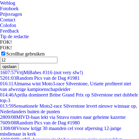
Weblog
Fotoboek
Prijsvragen
Contact
Colofon
Feedback
Tip de redactie
FOK!
FOK!
Scrollbar gebruiken
opslaan
16
07:57
VrijMiBabes #316 (not very sfw!)
52
01:03
Random Pics van de Dag #1981
0
16:11
Almansa wint Moto3-race Silverstone, Uriarte profiteert niet
van afwezige kampioenschapsleider
0
14:46
Aprilia domineert Britse Grand Prix op Silverstone met dubbele
top-3
0
13:59
Sensationele Moto2-race Silverstone levert nieuwe winnaar op,
Nederlanders buiten de punten
28
09/08
MIVD-baas lekt via Strava routes naar geheime kazerne
76
09/08
Random Pics van de Dag #1980
13
08/08
Vrouw krijgt 30 maanden cel voor afpersing 12-jarige
misdienaar in kerk