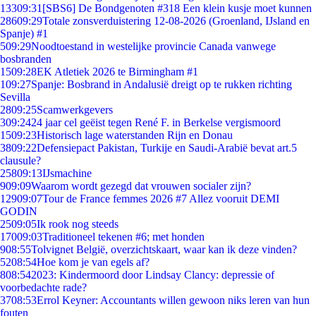
133
09:31
[SBS6] De Bondgenoten #318 Een klein kusje moet kunnen
286
09:29
Totale zonsverduistering 12-08-2026 (Groenland, IJsland en
Spanje) #1
5
09:29
Noodtoestand in westelijke provincie Canada vanwege
bosbranden
15
09:28
EK Atletiek 2026 te Birmingham #1
1
09:27
Spanje: Bosbrand in Andalusië dreigt op te rukken richting
Sevilla
28
09:25
Scamwerkgevers
3
09:24
24 jaar cel geëist tegen René F. in Berkelse vergismoord
15
09:23
Historisch lage waterstanden Rijn en Donau
38
09:22
Defensiepact Pakistan, Turkije en Saudi-Arabië bevat art.5
clausule?
258
09:13
IJsmachine
9
09:09
Waarom wordt gezegd dat vrouwen socialer zijn?
129
09:07
Tour de France femmes 2026 #7 Allez vooruit DEMI
GODIN
25
09:05
Ik rook nog steeds
170
09:03
Traditioneel tekenen #6; met honden
9
08:55
Tolvignet België, overzichtskaart, waar kan ik deze vinden?
52
08:54
Hoe kom je van egels af?
8
08:54
2023: Kindermoord door Lindsay Clancy: depressie of
voorbedachte rade?
37
08:53
Errol Keyner: Accountants willen gewoon niks leren van hun
fouten