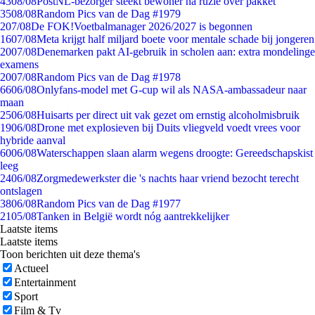
43
08/08
PostNL-bezorger steekt bewoner na ruzie over pakket
35
08/08
Random Pics van de Dag #1979
2
07/08
De FOK!Voetbalmanager 2026/2027 is begonnen
16
07/08
Meta krijgt half miljard boete voor mentale schade bij jongeren
20
07/08
Denemarken pakt AI-gebruik in scholen aan: extra mondelinge
examens
20
07/08
Random Pics van de Dag #1978
66
06/08
Onlyfans-model met G-cup wil als NASA-ambassadeur naar
maan
25
06/08
Huisarts per direct uit vak gezet om ernstig alcoholmisbruik
19
06/08
Drone met explosieven bij Duits vliegveld voedt vrees voor
hybride aanval
60
06/08
Waterschappen slaan alarm wegens droogte: Gereedschapskist
leeg
24
06/08
Zorgmedewerkster die 's nachts haar vriend bezocht terecht
ontslagen
38
06/08
Random Pics van de Dag #1977
21
05/08
Tanken in België wordt nóg aantrekkelijker
Laatste items
Laatste items
Toon berichten uit deze thema's
Actueel
Entertainment
Sport
Film & Tv