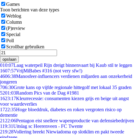
Games
Toon berichten van deze types
Weblog
Column
(P)review
Special
Poll
Scrollbar gebruiken
opslaan
0
10:07
Laag waterpeil Rijn dreigt binnenvaart bij Kaub stil te leggen
16
07:57
VrijMiBabes #316 (not very sfw!)
46
06:38
Manosfeer-influencers verdienen miljarden aan onzekerheid
jongeren
7
06:30
Grote kans op vijfde regionale hittegolf met lokaal 35 graden
52
01:03
Random Pics van de Dag #1981
16
23:17
Kleurrecessie: consumenten kiezen grijs en beige uit angst
voor waardeverlies
17
22:35
Hoge bloeddruk, diabetes en roken vergroten risico op
dementie
21
22:06
Pentagon eist snellere wapenproductie van defensiebedrijven
1
19:31
Uitslag sc Heerenveen - FC Twente
2
19:28
Vollering breekt Niewiadoma op slotklim en pakt tweede
eindzege