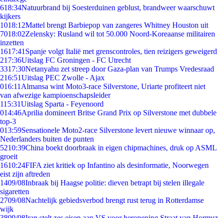
6
18:34
Natuurbrand bij Soesterduinen geblust, brandweer waarschuwt
kijkers
10
18:12
Mattel brengt Barbiepop van zangeres Whitney Houston uit
70
18:02
Zelensky: Rusland wil tot 50.000 Noord-Koreaanse militairen
inzetten
16
17:41
Spanje volgt Italië met grenscontroles, tien reizigers geweigerd
2
17:36
Uitslag FC Groningen - FC Utrecht
33
17:30
Netanyahu zet streep door Gaza-plan van Trumps Vredesraad
2
16:51
Uitslag PEC Zwolle - Ajax
0
16:11
Almansa wint Moto3-race Silverstone, Uriarte profiteert niet
van afwezige kampioenschapsleider
1
15:31
Uitslag Sparta - Feyenoord
0
14:46
Aprilia domineert Britse Grand Prix op Silverstone met dubbele
top-3
0
13:59
Sensationele Moto2-race Silverstone levert nieuwe winnaar op,
Nederlanders buiten de punten
52
10:39
China boekt doorbraak in eigen chipmachines, druk op ASML
groeit
16
10:24
FIFA ziet kritiek op Infantino als desinformatie, Noorwegen
eist zijn aftreden
14
09/08
Inbraak bij Haagse politie: dieven betrapt bij stelen illegale
sigaretten
27
09/08
Nachtelijk gebiedsverbod brengt rust terug in Rotterdamse
wijk
38
09/08
Iran stelt zes eisen aan VS voor heropening Straat van Hormuz