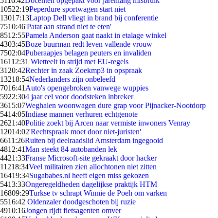
51
16:42
Docenten opgepakt voor jarenlang misbruik
105
22:19
Peperdure sportwagen start niet
130
17:13
Laptop Dell vliegt in brand bij conferentie
75
10:46
'Patat aan strand niet te eten'
85
12:55
Pamela Anderson gaat naakt in etalage winkel
43
03:45
Boze buurman redt leven vallende vrouw
75
02:04
Puberaapjes belagen peuters en invaliden
161
12:31
Wietteelt in strijd met EU-regels
31
20:42
Rechter in zaak Zoekmp3 in opspraak
132
18:54
Nederlanders zijn onbeleefd
70
16:41
Auto's opengebroken vanwege wuppies
59
22:30
4 jaar cel voor doodsteken inbreker
36
15:07
Weghalen woonwagen dure grap voor Pijnacker-Nootdorp
54
14:05
Indiase mannen verhuren echtgenote
26
21:40
Politie zoekt bij Arcen naar vermiste inwoners Venray
120
14:02
'Rechtspraak moet door niet-juristen'
66
11:26
Ruiten bij deelraadslid Amsterdam ingegooid
48
12:41
Man steekt 84 autobanden lek
44
21:33
Franse Microsoft-site gekraakt door hacker
112
18:34
Veel militairen zien allochtonen niet zitten
164
19:34
Sugababes.nl heeft eigen miss gekozen
54
13:33
Ongeregeldheden dagelijkse praktijk HTM
168
09:29
Turkse tv schrapt Winnie de Poeh om varken
55
16:42
Oldenzaler doodgeschoten bij ruzie
49
10:16
Jongen rijdt fietsagenten omver