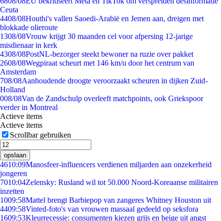
68
08/08
EU bekritiseert Meta en TikTok om verspreiden desinformatie
Ceuta
44
08/08
Houthi's vallen Saoedi-Arabië en Jemen aan, dreigen met
blokkade olieroute
13
08/08
Vrouw krijgt 30 maanden cel voor afpersing 12-jarige
misdienaar in kerk
43
08/08
PostNL-bezorger steekt bewoner na ruzie over pakket
26
08/08
Wegpiraat scheurt met 146 km/u door het centrum van
Amsterdam
7
08/08
Aanhoudende droogte veroorzaakt scheuren in dijken Zuid-
Holland
0
08/08
Van de Zandschulp overleeft matchpoints, ook Griekspoor
verder in Montreal
Actieve items
Actieve items
Scrollbar gebruiken
opslaan
46
10:09
Manosfeer-influencers verdienen miljarden aan onzekerheid
jongeren
70
10:04
Zelensky: Rusland wil tot 50.000 Noord-Koreaanse militairen
inzetten
10
09:58
Mattel brengt Barbiepop van zangeres Whitney Houston uit
44
09:58
Vinted-foto's van vrouwen massaal gedeeld op seksfora
16
09:53
Kleurrecessie: consumenten kiezen grijs en beige uit angst