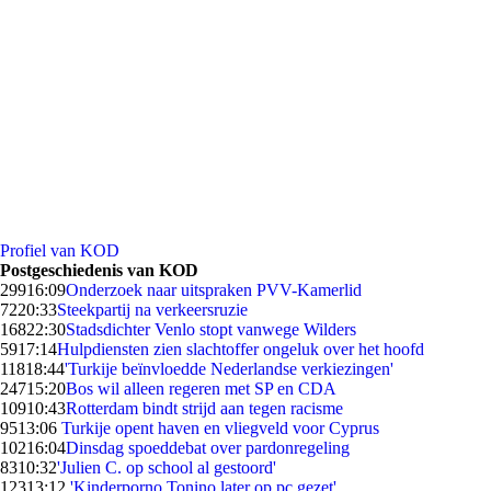
Profiel van KOD
Postgeschiedenis van KOD
299
16:09
Onderzoek naar uitspraken PVV-Kamerlid
72
20:33
Steekpartij na verkeersruzie
168
22:30
Stadsdichter Venlo stopt vanwege Wilders
59
17:14
Hulpdiensten zien slachtoffer ongeluk over het hoofd
118
18:44
'Turkije beïnvloedde Nederlandse verkiezingen'
247
15:20
Bos wil alleen regeren met SP en CDA
109
10:43
Rotterdam bindt strijd aan tegen racisme
95
13:06
Turkije opent haven en vliegveld voor Cyprus
102
16:04
Dinsdag spoeddebat over pardonregeling
83
10:32
'Julien C. op school al gestoord'
123
13:12
'Kinderporno Tonino later op pc gezet'