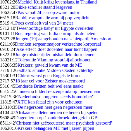
107
02:26
Machiel Kuijt krijgt levenslang in Thailand
85
21:20
Dikke scholier staand lesgeven
106
22:47
Pas vanaf 24 jaar op zware motor
66
15:18
Rabbijn: amputatie arm bij pop verplicht
53
19:41
Poes overleeft val van 24 meter
57
12:10
'Tweehoofdige baby' uit Egypte overleden
91
01:11
Bos: regering van India corrupt als de neten
38
23:28
Jongen (19) aangehouden na schietpartij Amersfoort
62
11:06
Dronken sergeantmajoor verkrachtte korporaal
69
10:24
'Axe-effect' doet docenten naar lucht happen
63
22:18
Jonge rolstoelrijder mishandeld door tieners
180
21:12
Tolerantie Vlaming stopt bij allochtonen
152
06:35
Krakers: geweld kwam van de ME
77
19:12
Gadhafi: situatie Midden-Oosten achterlijk
153
01:31
Chirac wenst geen Engels te horen
27
17:57
18 jaar cel voor Zeister moskeemoord
55
16:45
Eenderde Britten belt wel eens naakt
65
15:25
Chinees schildert reuzenpanda op mensenhaar
161
15:36
'Nederlandse jongeren steeds homofober'
118
15:47
XTC kan fataal zijn voor geheugen
233
10:35
De negerzoen heet geen negerzoen meer
41
04:47
Afrikaanse atleten nemen de benen bij spelen
96
08:49
Dagen teren op 1 onderbroek niet gek in GB
85
11:42
'Christen niet geëxecuteerd maar psychisch gestoord'
106
20:16
Krakers belaagden ME met ijzeren pijpen