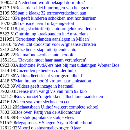
109
04:14
'Nederland wordt belaagd door ufo's'
67
13:15
Bejaarde schiet buurjongen van het gazon
21
09:55
Spanje klaagt 32 terreurverdachten aan
59
21:43
Pa geeft kinderen schokken met hondenriem
107
00:09
Toerisme naar Turkije ingestort
79
10:11
8-jarig slachtoffertje auto-ongeluk overleden
55
22:51
Ontruiming kraakpanden in Amsterdam
31
19:51
'Terroristen planden aanslagen in Milaan'
110
10:46
Wellicht doodstraf voor Afghaanse christen
53
12:42
Boze tiener stapt uit rijdende auto
48
09:22
Reumafonds-collectante beroofd
155
13:11
'Bavaria moet haar naam veranderen'
69
23:03
Allochtone PvdA'ers niet blij met uitlatingen Wouter Bos
18
14:19
Duizenden patiënten zonder hulp
47
21:36
'Atkins-dieet slecht voor gezondheid'
48
18:57
Man brengt hoofd vrouw naar tankstation
66
13:39
Wilders geeft inzage in haatmail
79
02:03
Deense man vangt vis van ruim 92 kilo
14
11:50
Bos voorziet 'ongelukken' allochtone raadsleden
47
16:12
Geen soa voor slechts tien cent
139
11:20
Schaatsbaan Uithof weigert complete school
78
03:50
Bos over 'Partij van de Allochtonen'
45
19:38
Biefstuk populairste stukje vlees
51
15:59
Megaproces VS tegen Aryan Brotherhood
126
12:32
Moord op shoarmabezorger: 9 jaar