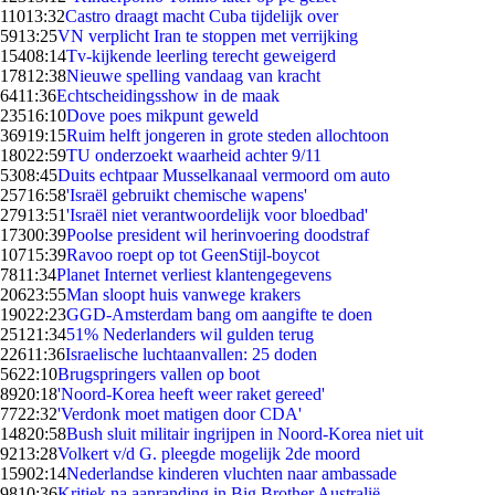
110
13:32
Castro draagt macht Cuba tijdelijk over
59
13:25
VN verplicht Iran te stoppen met verrijking
154
08:14
Tv-kijkende leerling terecht geweigerd
178
12:38
Nieuwe spelling vandaag van kracht
64
11:36
Echtscheidingsshow in de maak
235
16:10
Dove poes mikpunt geweld
369
19:15
Ruim helft jongeren in grote steden allochtoon
180
22:59
TU onderzoekt waarheid achter 9/11
53
08:45
Duits echtpaar Musselkanaal vermoord om auto
257
16:58
'Israël gebruikt chemische wapens'
279
13:51
'Israël niet verantwoordelijk voor bloedbad'
173
00:39
Poolse president wil herinvoering doodstraf
107
15:39
Ravoo roept op tot GeenStijl-boycot
78
11:34
Planet Internet verliest klantengegevens
206
23:55
Man sloopt huis vanwege krakers
190
22:23
GGD-Amsterdam bang om aangifte te doen
251
21:34
51% Nederlanders wil gulden terug
226
11:36
Israelische luchtaanvallen: 25 doden
56
22:10
Brugspringers vallen op boot
89
20:18
'Noord-Korea heeft weer raket gereed'
77
22:32
'Verdonk moet matigen door CDA'
148
20:58
Bush sluit militair ingrijpen in Noord-Korea niet uit
92
13:28
Volkert v/d G. pleegde mogelijk 2de moord
159
02:14
Nederlandse kinderen vluchten naar ambassade
98
10:36
Kritiek na aanranding in Big Brother Australië