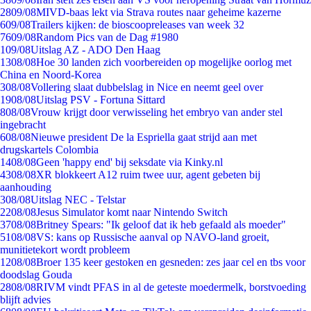
28
09/08
MIVD-baas lekt via Strava routes naar geheime kazerne
6
09/08
Trailers kijken: de bioscoopreleases van week 32
76
09/08
Random Pics van de Dag #1980
1
09/08
Uitslag AZ - ADO Den Haag
13
08/08
Hoe 30 landen zich voorbereiden op mogelijke oorlog met
China en Noord-Korea
3
08/08
Vollering slaat dubbelslag in Nice en neemt geel over
19
08/08
Uitslag PSV - Fortuna Sittard
8
08/08
Vrouw krijgt door verwisseling het embryo van ander stel
ingebracht
6
08/08
Nieuwe president De la Espriella gaat strijd aan met
drugskartels Colombia
14
08/08
Geen 'happy end' bij seksdate via Kinky.nl
43
08/08
XR blokkeert A12 ruim twee uur, agent gebeten bij
aanhouding
3
08/08
Uitslag NEC - Telstar
22
08/08
Jesus Simulator komt naar Nintendo Switch
37
08/08
Britney Spears: "Ik geloof dat ik heb gefaald als moeder"
51
08/08
VS: kans op Russische aanval op NAVO-land groeit,
munitietekort wordt probleem
12
08/08
Broer 135 keer gestoken en gesneden: zes jaar cel en tbs voor
doodslag Gouda
28
08/08
RIVM vindt PFAS in al de geteste moedermelk, borstvoeding
blijft advies