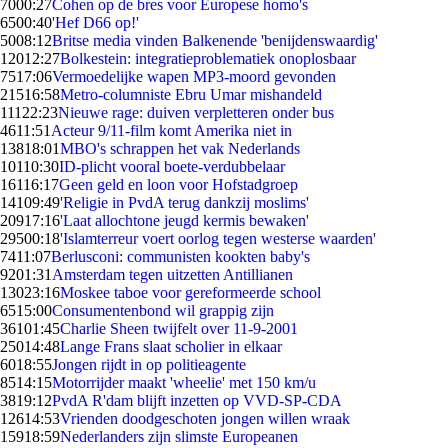
70
00:27
Cohen op de bres voor Europese homo's
65
00:40
'Hef D66 op!'
50
08:12
Britse media vinden Balkenende 'benijdenswaardig'
120
12:27
Bolkestein: integratieproblematiek onoplosbaar
75
17:06
Vermoedelijke wapen MP3-moord gevonden
215
16:58
Metro-columniste Ebru Umar mishandeld
111
22:23
Nieuwe rage: duiven verpletteren onder bus
46
11:51
Acteur 9/11-film komt Amerika niet in
138
18:01
MBO's schrappen het vak Nederlands
101
10:30
ID-plicht vooral boete-verdubbelaar
161
16:17
Geen geld en loon voor Hofstadgroep
141
09:49
'Religie in PvdA terug dankzij moslims'
209
17:16
'Laat allochtone jeugd kermis bewaken'
295
00:18
'Islamterreur voert oorlog tegen westerse waarden'
74
11:07
Berlusconi: communisten kookten baby's
92
01:31
Amsterdam tegen uitzetten Antillianen
130
23:16
Moskee taboe voor gereformeerde school
65
15:00
Consumentenbond wil grappig zijn
361
01:45
Charlie Sheen twijfelt over 11-9-2001
250
14:48
Lange Frans slaat scholier in elkaar
60
18:55
Jongen rijdt in op politieagente
85
14:15
Motorrijder maakt 'wheelie' met 150 km/u
38
19:12
PvdA R'dam blijft inzetten op VVD-SP-CDA
126
14:53
Vrienden doodgeschoten jongen willen wraak
159
18:59
Nederlanders zijn slimste Europeanen