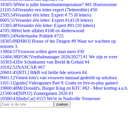
183
05:58
Wat is jullie binnenhuistemperatuur? #81 Horrorzomer
211
05:54
Verander een letter expert (7lettereditie) #50
25
05:54
Verander één letter. Expert # 75 (8 letters)
60
05:51
Verander één letter: Expert #143 (9 letters)
153
05:48
Verander één letter: Expert #91 (10 letters)
47
05:38
Het hele alfabet #108 en 4letterwoord
99
05:24
Nederlandse Politiek #725
183
05:09
[HBO] House of the Dragon #9 Waar we wachten op
seizoen 3.
139
04:57
Vrouwen willen geen man meer #30
124
04:38
[FOK!Voetbalmanager 2026/2027] #1 We zijn er weer
103
03:43
De Schatkamer van Beeld & Geluid #4
101
02:52
NASCAR #67
206
01:45
[RTL] B&B vol liefde 6de seizoen #4
90
01:12
Vinted-foto's van vrouwen massaal gedeeld op seksfora
11
01:11
[gratis] Videogames Part 9: Gratis en free-to-play games!
198
00:48
McDonald's, Burger King en KFC #82 - Meer korting a.u.b.
215
00:44
[NPO2] Zomergasten 2026 #1
105
00:43
[IndyCar] #115 We're in Nashville Tennessee