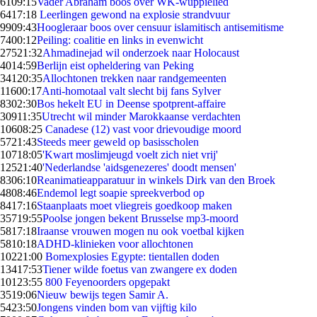
61
09:15
Vader Abraham boos over WK-wuppielied
64
17:18
Leerlingen gewond na explosie strandvuur
99
09:43
Hoogleraar boos over censuur islamitisch antisemitisme
74
00:12
Peiling: coalitie en links in evenwicht
275
21:32
Ahmadinejad wil onderzoek naar Holocaust
40
14:59
Berlijn eist opheldering van Peking
341
20:35
Allochtonen trekken naar randgemeenten
116
00:17
Anti-homotaal valt slecht bij fans Sylver
83
02:30
Bos hekelt EU in Deense spotprent-affaire
309
11:35
Utrecht wil minder Marokkaanse verdachten
106
08:25
Canadese (12) vast voor drievoudige moord
57
21:43
Steeds meer geweld op basisscholen
107
18:05
'Kwart moslimjeugd voelt zich niet vrij'
125
21:40
'Nederlandse 'aidsgenezeres' doodt mensen'
83
06:10
Reanimatieapparatuur in winkels Dirk van den Broek
48
08:46
Endemol legt soapie spreekverbod op
84
17:16
Staanplaats moet vliegreis goedkoop maken
357
19:55
Poolse jongen bekent Brusselse mp3-moord
58
17:18
Iraanse vrouwen mogen nu ook voetbal kijken
58
10:18
ADHD-klinieken voor allochtonen
102
21:00
Bomexplosies Egypte: tientallen doden
134
17:53
Tiener wilde foetus van zwangere ex doden
101
23:55
800 Feyenoorders opgepakt
35
19:06
Nieuw bewijs tegen Samir A.
54
23:50
Jongens vinden bom van vijftig kilo