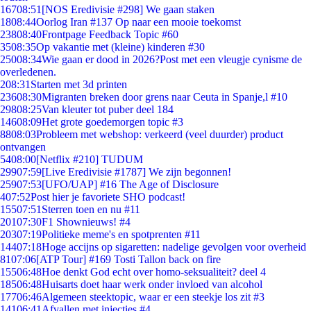
167
08:51
[NOS Eredivisie #298] We gaan staken
18
08:44
Oorlog Iran #137 Op naar een mooie toekomst
238
08:40
Frontpage Feedback Topic #60
35
08:35
Op vakantie met (kleine) kinderen #30
250
08:34
Wie gaan er dood in 2026?Post met een vleugje cynisme de
overledenen.
2
08:31
Starten met 3d printen
236
08:30
Migranten breken door grens naar Ceuta in Spanje,l #10
298
08:25
Van kleuter tot puber deel 184
146
08:09
Het grote goedemorgen topic #3
88
08:03
Probleem met webshop: verkeerd (veel duurder) product
ontvangen
54
08:00
[Netflix #210] TUDUM
299
07:59
[Live Eredivisie #1787] We zijn begonnen!
259
07:53
[UFO/UAP] #16 The Age of Disclosure
4
07:52
Post hier je favoriete SHO podcast!
155
07:51
Sterren toen en nu #11
201
07:30
F1 Shownieuws! #4
203
07:19
Politieke meme's en spotprenten #11
144
07:18
Hoge accijns op sigaretten: nadelige gevolgen voor overheid
81
07:06
[ATP Tour] #169 Tosti Tallon back on fire
155
06:48
Hoe denkt God echt over homo-seksualiteit? deel 4
185
06:48
Huisarts doet haar werk onder invloed van alcohol
177
06:46
Algemeen steektopic, waar er een steekje los zit #3
141
06:41
Afvallen met injecties #4