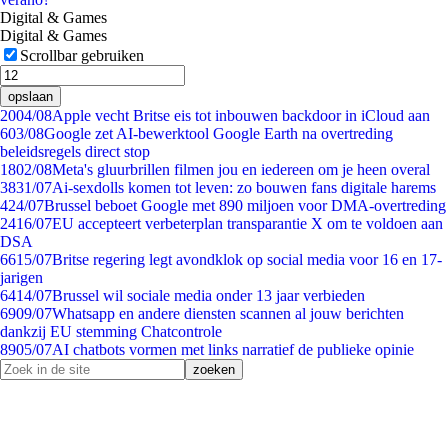
Digital & Games
Digital & Games
Scrollbar gebruiken
opslaan
20
04/08
Apple vecht Britse eis tot inbouwen backdoor in iCloud aan
6
03/08
Google zet AI-bewerktool Google Earth na overtreding
beleidsregels direct stop
18
02/08
Meta's gluurbrillen filmen jou en iedereen om je heen overal
38
31/07
Ai-sexdolls komen tot leven: zo bouwen fans digitale harems
4
24/07
Brussel beboet Google met 890 miljoen voor DMA-overtreding
24
16/07
EU accepteert verbeterplan transparantie X om te voldoen aan
DSA
66
15/07
Britse regering legt avondklok op social media voor 16 en 17-
jarigen
64
14/07
Brussel wil sociale media onder 13 jaar verbieden
69
09/07
Whatsapp en andere diensten scannen al jouw berichten
dankzij EU stemming Chatcontrole
89
05/07
AI chatbots vormen met links narratief de publieke opinie