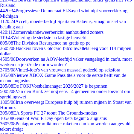
Rusland
44
20:34
Progressieve Democraat El-Sayed wint nipt voorverkiezing
Michigan
11
20:24
Accell, moederbedrijf Sparta en Batavus, vraagt uitstel van
betaling aan
4
20:11
Zomervakantieweerbericht: aanhoudend zomers
1
19:48
Vollering de sterkste na lastige heuvelrit
8
05/08
The Division Resurgence nu gratis op pc
36
05/08
Hackers roven Coldcard-bitcoinwallets leeg voor 114 miljoen
dollar
45
05/08
Doorwerken na AOW-leeftijd vaker vastgelegd in cao's, moet
werken na je 67e de norm worden?
37
05/08
Vinted-foto's van vrouwen massaal gedeeld op seksfora
1
05/08
Nieuwe XBOX Game Pass titels voor de eerste helft van de
maand augustus
2
05/08
De FOK!Voetbalmanager 2026/2027 is begonnen
50
05/08
Van den Brink zet nog eens 14 gemeenten onder toezicht om
spreidingswet
18
05/08
Iran overweegt Europese hulp bij ruimen mijnen in Straat van
Hormuz
3
05/08
EA Sports FC 27 toont The Grounds-modus
1
05/08
Gears of War: E-Day open beta begint 6 augustus
36
05/08
Pentagon verbruikt meer raketten dan kan worden aangevuld,
tekort dreigt