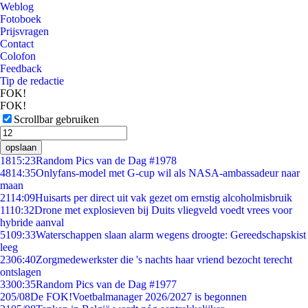
Weblog
Fotoboek
Prijsvragen
Contact
Colofon
Feedback
Tip de redactie
FOK!
FOK!
Scrollbar gebruiken
opslaan
18
15:23
Random Pics van de Dag #1978
48
14:35
Onlyfans-model met G-cup wil als NASA-ambassadeur naar
maan
21
14:09
Huisarts per direct uit vak gezet om ernstig alcoholmisbruik
11
10:32
Drone met explosieven bij Duits vliegveld voedt vrees voor
hybride aanval
51
09:33
Waterschappen slaan alarm wegens droogte: Gereedschapskist
leeg
23
06:40
Zorgmedewerkster die 's nachts haar vriend bezocht terecht
ontslagen
33
00:35
Random Pics van de Dag #1977
2
05/08
De FOK!Voetbalmanager 2026/2027 is begonnen