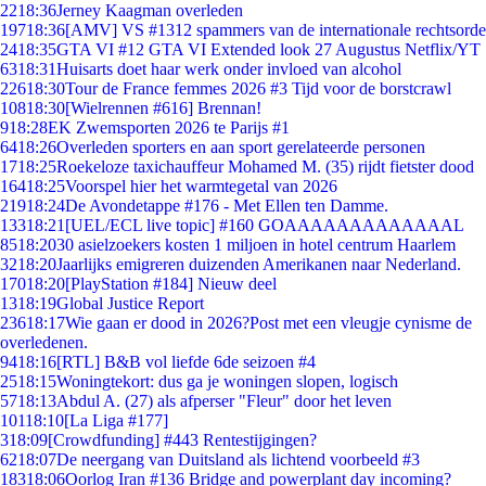
22
18:36
Jerney Kaagman overleden
197
18:36
[AMV] VS #1312 spammers van de internationale rechtsorde
24
18:35
GTA VI #12 GTA VI Extended look 27 Augustus Netflix/YT
63
18:31
Huisarts doet haar werk onder invloed van alcohol
226
18:30
Tour de France femmes 2026 #3 Tijd voor de borstcrawl
108
18:30
[Wielrennen #616] Brennan!
9
18:28
EK Zwemsporten 2026 te Parijs #1
64
18:26
Overleden sporters en aan sport gerelateerde personen
17
18:25
Roekeloze taxichauffeur Mohamed M. (35) rijdt fietster dood
164
18:25
Voorspel hier het warmtegetal van 2026
219
18:24
De Avondetappe #176 - Met Ellen ten Damme.
133
18:21
[UEL/ECL live topic] #160 GOAAAAAAAAAAAAAL
85
18:20
30 asielzoekers kosten 1 miljoen in hotel centrum Haarlem
32
18:20
Jaarlijks emigreren duizenden Amerikanen naar Nederland.
170
18:20
[PlayStation #184] Nieuw deel
13
18:19
Global Justice Report
236
18:17
Wie gaan er dood in 2026?Post met een vleugje cynisme de
overledenen.
94
18:16
[RTL] B&B vol liefde 6de seizoen #4
25
18:15
Woningtekort: dus ga je woningen slopen, logisch
57
18:13
Abdul A. (27) als afperser "Fleur" door het leven
101
18:10
[La Liga #177]
3
18:09
[Crowdfunding] #443 Rentestijgingen?
62
18:07
De neergang van Duitsland als lichtend voorbeeld #3
183
18:06
Oorlog Iran #136 Bridge and powerplant day incoming?