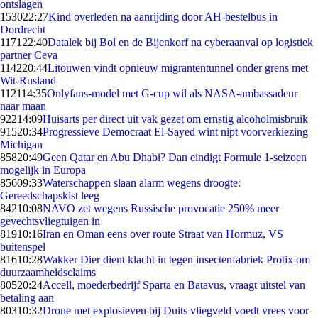
ontslagen
1530
22:27
Kind overleden na aanrijding door AH-bestelbus in
Dordrecht
1171
22:40
Datalek bij Bol en de Bijenkorf na cyberaanval op logistiek
partner Ceva
1142
20:44
Litouwen vindt opnieuw migrantentunnel onder grens met
Wit-Rusland
1121
14:35
Onlyfans-model met G-cup wil als NASA-ambassadeur
naar maan
922
14:09
Huisarts per direct uit vak gezet om ernstig alcoholmisbruik
915
20:34
Progressieve Democraat El-Sayed wint nipt voorverkiezing
Michigan
858
20:49
Geen Qatar en Abu Dhabi? Dan eindigt Formule 1-seizoen
mogelijk in Europa
856
09:33
Waterschappen slaan alarm wegens droogte:
Gereedschapskist leeg
842
10:08
NAVO zet wegens Russische provocatie 250% meer
gevechtsvliegtuigen in
819
10:16
Iran en Oman eens over route Straat van Hormuz, VS
buitenspel
816
10:28
Wakker Dier dient klacht in tegen insectenfabriek Protix om
duurzaamheidsclaims
805
20:24
Accell, moederbedrijf Sparta en Batavus, vraagt uitstel van
betaling aan
803
10:32
Drone met explosieven bij Duits vliegveld voedt vrees voor