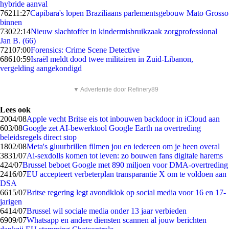
hybride aanval
762
11:27
Capibara's lopen Braziliaans parlementsgebouw Mato Grosso
binnen
730
22:14
Nieuw slachtoffer in kindermisbruikzaak zorgprofessional
Jan B. (66)
721
07:00
Forensics: Crime Scene Detective
686
10:59
Israël meldt dood twee militairen in Zuid-Libanon,
vergelding aangekondigd
▼ Advertentie door Refinery89
Lees ook
20
04/08
Apple vecht Britse eis tot inbouwen backdoor in iCloud aan
6
03/08
Google zet AI-bewerktool Google Earth na overtreding
beleidsregels direct stop
18
02/08
Meta's gluurbrillen filmen jou en iedereen om je heen overal
38
31/07
Ai-sexdolls komen tot leven: zo bouwen fans digitale harems
4
24/07
Brussel beboet Google met 890 miljoen voor DMA-overtreding
24
16/07
EU accepteert verbeterplan transparantie X om te voldoen aan
DSA
66
15/07
Britse regering legt avondklok op social media voor 16 en 17-
jarigen
64
14/07
Brussel wil sociale media onder 13 jaar verbieden
69
09/07
Whatsapp en andere diensten scannen al jouw berichten