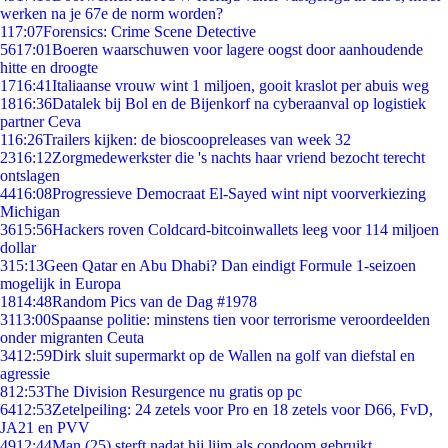
werken na je 67e de norm worden?
1
17:07
Forensics: Crime Scene Detective
56
17:01
Boeren waarschuwen voor lagere oogst door aanhoudende
hitte en droogte
17
16:41
Italiaanse vrouw wint 1 miljoen, gooit kraslot per abuis weg
18
16:36
Datalek bij Bol en de Bijenkorf na cyberaanval op logistiek
partner Ceva
1
16:26
Trailers kijken: de bioscoopreleases van week 32
23
16:12
Zorgmedewerkster die 's nachts haar vriend bezocht terecht
ontslagen
44
16:08
Progressieve Democraat El-Sayed wint nipt voorverkiezing
Michigan
36
15:56
Hackers roven Coldcard-bitcoinwallets leeg voor 114 miljoen
dollar
3
15:13
Geen Qatar en Abu Dhabi? Dan eindigt Formule 1-seizoen
mogelijk in Europa
18
14:48
Random Pics van de Dag #1978
31
13:00
Spaanse politie: minstens tien voor terrorisme veroordeelden
onder migranten Ceuta
34
12:59
Dirk sluit supermarkt op de Wallen na golf van diefstal en
agressie
8
12:53
The Division Resurgence nu gratis op pc
64
12:53
Zetelpeiling: 24 zetels voor Pro en 18 zetels voor D66, FvD,
JA21 en PVV
49
12:44
Man (25) sterft nadat hij lijm als condoom gebruikt