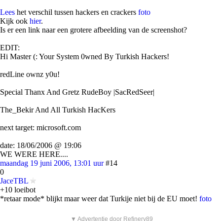
Lees
het verschil tussen hackers en crackers
foto
Kijk ook
hier
.
Is er een link naar een grotere afbeelding van de screenshot?
EDIT:
Hi Master (: Your System 0wned By Turkish Hackers!
redLine ownz y0u!
Special Thanx And Gretz RudeBoy |SacRedSeer|
The_Bekir And All Turkish HacKers
next target: microsoft.com
date: 18/06/2006 @ 19:06
WE WERE HERE....
maandag 19 juni 2006, 13:01 uur
#14
0
JaceTBL
+10 loeibot
*retaar mode* blijkt maar weer dat Turkije niet bij de EU moet!
foto
▼ Advertentie door Refinery89