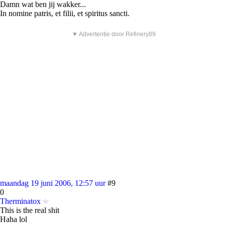
Damn wat ben jij wakker...
In nomine patris, et filii, et spiritus sancti.
▼ Advertentie door Refinery89
maandag 19 juni 2006, 12:57 uur
#9
0
Therminatox
This is the real shit
Haha lol