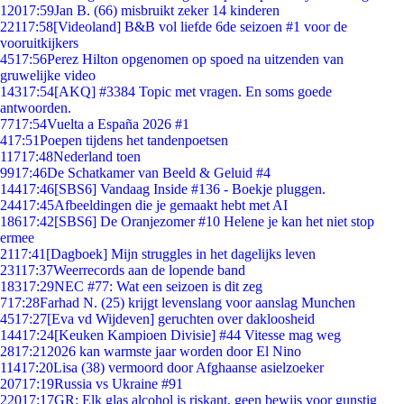
120
17:59
Jan B. (66) misbruikt zeker 14 kinderen
221
17:58
[Videoland] B&B vol liefde 6de seizoen #1 voor de
vooruitkijkers
45
17:56
Perez Hilton opgenomen op spoed na uitzenden van
gruwelijke video
143
17:54
[AKQ] #3384 Topic met vragen. En soms goede
antwoorden.
77
17:54
Vuelta a España 2026 #1
4
17:51
Poepen tijdens het tandenpoetsen
117
17:48
Nederland toen
99
17:46
De Schatkamer van Beeld & Geluid #4
144
17:46
[SBS6] Vandaag Inside #136 - Boekje pluggen.
244
17:45
Afbeeldingen die je gemaakt hebt met AI
186
17:42
[SBS6] De Oranjezomer #10 Helene je kan het niet stop
ermee
21
17:41
[Dagboek] Mijn struggles in het dagelijks leven
231
17:37
Weerrecords aan de lopende band
183
17:29
NEC #77: Wat een seizoen is dit zeg
7
17:28
Farhad N. (25) krijgt levenslang voor aanslag Munchen
45
17:27
[Eva vd Wijdeven] geruchten over dakloosheid
144
17:24
[Keuken Kampioen Divisie] #44 Vitesse mag weg
28
17:21
2026 kan warmste jaar worden door El Nino
114
17:20
Lisa (38) vermoord door Afghaanse asielzoeker
207
17:19
Russia vs Ukraine #91
220
17:17
GR: Elk glas alcohol is riskant, geen bewijs voor gunstig