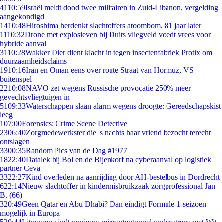
41
10:59
Israël meldt dood twee militairen in Zuid-Libanon, vergelding
aangekondigd
14
10:48
Hiroshima herdenkt slachtoffers atoombom, 81 jaar later
11
10:32
Drone met explosieven bij Duits vliegveld voedt vrees voor
hybride aanval
31
10:28
Wakker Dier dient klacht in tegen insectenfabriek Protix om
duurzaamheidsclaims
19
10:16
Iran en Oman eens over route Straat van Hormuz, VS
buitenspel
22
10:08
NAVO zet wegens Russische provocatie 250% meer
gevechtsvliegtuigen in
51
09:33
Waterschappen slaan alarm wegens droogte: Gereedschapskist
leeg
1
07:00
Forensics: Crime Scene Detective
23
06:40
Zorgmedewerkster die 's nachts haar vriend bezocht terecht
ontslagen
33
00:35
Random Pics van de Dag #1977
18
22:40
Datalek bij Bol en de Bijenkorf na cyberaanval op logistiek
partner Ceva
33
22:27
Kind overleden na aanrijding door AH-bestelbus in Dordrecht
6
22:14
Nieuw slachtoffer in kindermisbruikzaak zorgprofessional Jan
B. (66)
3
20:49
Geen Qatar en Abu Dhabi? Dan eindigt Formule 1-seizoen
mogelijk in Europa
5
20:44
Litouwen vindt opnieuw migrantentunnel onder grens met Wit-