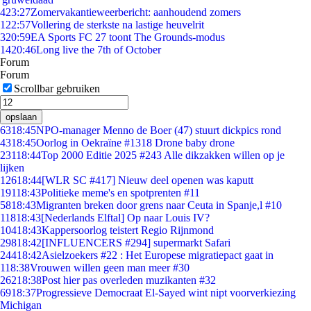
4
23:27
Zomervakantieweerbericht: aanhoudend zomers
1
22:57
Vollering de sterkste na lastige heuvelrit
3
20:59
EA Sports FC 27 toont The Grounds-modus
14
20:46
Long live the 7th of October
Forum
Forum
Scrollbar gebruiken
opslaan
63
18:45
NPO-manager Menno de Boer (47) stuurt dickpics rond
43
18:45
Oorlog in Oekraïne #1318 Drone baby drone
231
18:44
Top 2000 Editie 2025 #243 Alle dikzakken willen op je
lijken
126
18:44
[WLR SC #417] Nieuw deel openen was kaputt
191
18:43
Politieke meme's en spotprenten #11
58
18:43
Migranten breken door grens naar Ceuta in Spanje,l #10
118
18:43
[Nederlands Elftal] Op naar Louis IV?
104
18:43
Kappersoorlog teistert Regio Rijnmond
298
18:42
[INFLUENCERS #294] supermarkt Safari
244
18:42
Asielzoekers #22 : Het Europese migratiepact gaat in
1
18:38
Vrouwen willen geen man meer #30
262
18:38
Post hier pas overleden muzikanten #32
69
18:37
Progressieve Democraat El-Sayed wint nipt voorverkiezing
Michigan