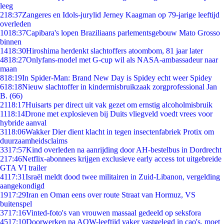
leeg
2
18:37
Zangeres en Idols-jurylid Jerney Kaagman op 79-jarige leeftijd
overleden
10
18:37
Capibara's lopen Braziliaans parlementsgebouw Mato Grosso
binnen
14
18:30
Hiroshima herdenkt slachtoffers atoombom, 81 jaar later
48
18:27
Onlyfans-model met G-cup wil als NASA-ambassadeur naar
maan
8
18:19
In Spider-Man: Brand New Day is Spidey echt weer Spidey
6
18:18
Nieuw slachtoffer in kindermisbruikzaak zorgprofessional Jan
B. (66)
21
18:17
Huisarts per direct uit vak gezet om ernstig alcoholmisbruik
11
18:14
Drone met explosieven bij Duits vliegveld voedt vrees voor
hybride aanval
31
18:06
Wakker Dier dient klacht in tegen insectenfabriek Protix om
duurzaamheidsclaims
33
17:57
Kind overleden na aanrijding door AH-bestelbus in Dordrecht
2
17:46
Netflix-abonnees krijgen exclusieve early access tot uitgebreide
GTA VI trailer
41
17:31
Israël meldt dood twee militairen in Zuid-Libanon, vergelding
aangekondigd
19
17:29
Iran en Oman eens over route Straat van Hormuz, VS
buitenspel
37
17:16
Vinted-foto's van vrouwen massaal gedeeld op seksfora
45
17:10
Doorwerken na AOW-leeftijd vaker vastgelegd in cao's, moet