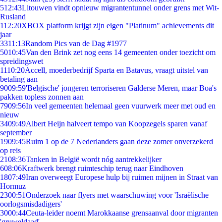
5
12:43
Litouwen vindt opnieuw migrantentunnel onder grens met Wit-
Rusland
1
12:20
XBOX platform krijgt zijn eigen "Platinum" achievements dit
jaar
33
11:13
Random Pics van de Dag #1977
50
10:45
Van den Brink zet nog eens 14 gemeenten onder toezicht om
spreidingswet
11
10:20
Accell, moederbedrijf Sparta en Batavus, vraagt uitstel van
betaling aan
90
09:59
'Belgische' jongeren terroriseren Galderse Meren, maar Boa's
pakken topless zonnen aan
79
09:56
In veel gemeenten helemaal geen vuurwerk meer met oud en
nieuw
34
09:49
Albert Heijn halveert tempo van Koopzegels sparen vanaf
september
19
09:45
Ruim 1 op de 7 Nederlanders gaan deze zomer onverzekerd
op reis
21
08:36
Tanken in België wordt nóg aantrekkelijker
6
08:06
Kraftwerk brengt ruimteschip terug naar Eindhoven
18
07:49
Iran overweegt Europese hulp bij ruimen mijnen in Straat van
Hormuz
23
00:51
Onderzoek naar flyers met waarschuwing voor 'Israëlische
oorlogsmisdadigers'
30
00:44
Ceuta-leider noemt Marokkaanse grensaanval door migranten
'gruweldaad'