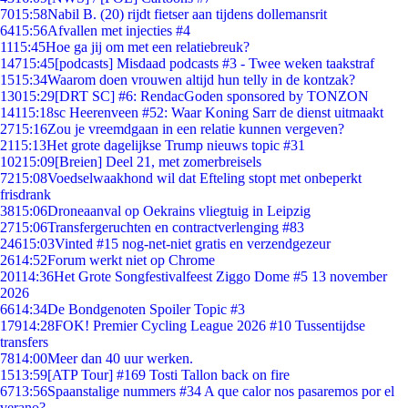
70
15:58
Nabil B. (20) rijdt fietser aan tijdens dollemansrit
64
15:56
Afvallen met injecties #4
11
15:45
Hoe ga jij om met een relatiebreuk?
147
15:45
[podcasts] Misdaad podcasts #3 - Twee weken taakstraf
15
15:34
Waarom doen vrouwen altijd hun telly in de kontzak?
130
15:29
[DRT SC] #6: RendacGoden sponsored by TONZON
141
15:18
sc Heerenveen #52: Waar Koning Sarr de dienst uitmaakt
27
15:16
Zou je vreemdgaan in een relatie kunnen vergeven?
21
15:13
Het grote dagelijkse Trump nieuws topic #31
102
15:09
[Breien] Deel 21, met zomerbreisels
72
15:08
Voedselwaakhond wil dat Efteling stopt met onbeperkt
frisdrank
38
15:06
Droneaanval op Oekrains vliegtuig in Leipzig
27
15:06
Transfergeruchten en contractverlenging #83
246
15:03
Vinted #15 nog-net-niet gratis en verzendgezeur
26
14:52
Forum werkt niet op Chrome
201
14:36
Het Grote Songfestivalfeest Ziggo Dome #5 13 november
2026
66
14:34
De Bondgenoten Spoiler Topic #3
179
14:28
FOK! Premier Cycling League 2026 #10 Tussentijdse
transfers
78
14:00
Meer dan 40 uur werken.
15
13:59
[ATP Tour] #169 Tosti Tallon back on fire
67
13:56
Spaanstalige nummers #34 A que calor nos pasaremos por el
verano?