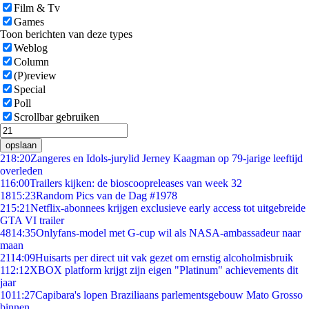
Film & Tv
Games
Toon berichten van deze types
Weblog
Column
(P)review
Special
Poll
Scrollbar gebruiken
opslaan
2
18:20
Zangeres en Idols-jurylid Jerney Kaagman op 79-jarige leeftijd
overleden
1
16:00
Trailers kijken: de bioscoopreleases van week 32
18
15:23
Random Pics van de Dag #1978
2
15:21
Netflix-abonnees krijgen exclusieve early access tot uitgebreide
GTA VI trailer
48
14:35
Onlyfans-model met G-cup wil als NASA-ambassadeur naar
maan
21
14:09
Huisarts per direct uit vak gezet om ernstig alcoholmisbruik
1
12:12
XBOX platform krijgt zijn eigen "Platinum" achievements dit
jaar
10
11:27
Capibara's lopen Braziliaans parlementsgebouw Mato Grosso
binnen