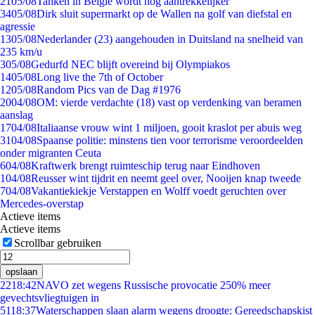
21
05/08
Tanken in België wordt nóg aantrekkelijker
34
05/08
Dirk sluit supermarkt op de Wallen na golf van diefstal en
agressie
13
05/08
Nederlander (23) aangehouden in Duitsland na snelheid van
235 km/u
3
05/08
Gedurfd NEC blijft overeind bij Olympiakos
14
05/08
Long live the 7th of October
12
05/08
Random Pics van de Dag #1976
20
04/08
OM: vierde verdachte (18) vast op verdenking van beramen
aanslag
17
04/08
Italiaanse vrouw wint 1 miljoen, gooit kraslot per abuis weg
31
04/08
Spaanse politie: minstens tien voor terrorisme veroordeelden
onder migranten Ceuta
6
04/08
Kraftwerk brengt ruimteschip terug naar Eindhoven
1
04/08
Reusser wint tijdrit en neemt geel over, Nooijen knap tweede
7
04/08
Vakantiekiekje Verstappen en Wolff voedt geruchten over
Mercedes-overstap
Actieve items
Actieve items
Scrollbar gebruiken
opslaan
22
18:42
NAVO zet wegens Russische provocatie 250% meer
gevechtsvliegtuigen in
51
18:37
Waterschappen slaan alarm wegens droogte: Gereedschapskist