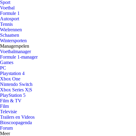
Sport
Voetbal
Formule 1
Autosport
Tennis
Wielrennen
Schaatsen
Wintersporten
Managerspelen
Voetbalmanager
Formule 1-manager
Games
PC
Playstation 4
Xbox One
Nintendo Switch
Xbox Series X|S
PlayStation 5
Film & TV
Film
Televisie
Trailers en Videos
Bioscoopagenda
Forum
Meer