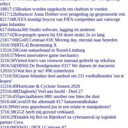
effect
188
17:15
Boeken worden opgekocht om chatbots te voeden
91
17:12
Influencer Anna Dobber over pestgedrag op gesponsorde reis
82
17:08
UEFA kondigt boycot van FIFA-competities aan vanwege
plan Infantino
6
17:04
Insta360 Studio software, lagging en stotteren
92
17:02
Koopzegels sparen bij AH duurt straks 2x zo lang
218
17:00
[Golf] Centraal #18: Moving day, meestal naar beneden
10
16:59
[RTL4] Bestemming X
135
16:59
Grote natuurbrand in Noord-Limburg
10
16:57
Meest innovatieve game mechanics
32
16:56
Vinted-foto's van vrouwen massaal gedeeld op seksfora
38
16:54
[SBS6] De Bondgenoten #317 We dansen de macaroni
120
16:51
Wat lees je nu? #96 zomerlezen
171
16:50
Gianni Infantino doet aanbod om 211 voetbalbonden 'om te
kopen'
112
16:49
Hurricane & Cyclone Season 2026
255
16:48
[Dagboek] Veel aan hoofd - Deel 27
237
16:45
Speciaalbieren #80: another one bites the dust
56
16:44
Covid19 the aftermath #17 bananenmilkshake
6
16:39
Wel eens geprobeerd jou in een relatie te manipuleren?
37
16:38
GGZ heeft mij gezond verklaard.
34
16:29
Datalek bij Bol en Bijenkorf na cyberaanval op logistiek
partner Ceva
43
16:09
[NWS] / [POL] Cartoons #7