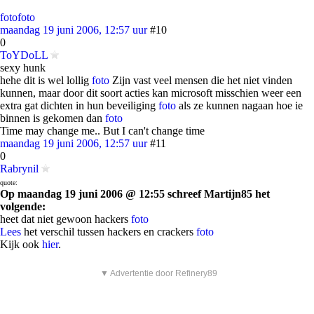
foto
foto
maandag 19 juni 2006, 12:57 uur
#10
0
ToYDoLL
sexy hunk
hehe dit is wel lollig
foto
Zijn vast veel mensen die het niet vinden
kunnen, maar door dit soort acties kan microsoft misschien weer een
extra gat dichten in hun beveiliging
foto
als ze kunnen nagaan hoe ie
binnen is gekomen dan
foto
Time may change me.. But I can't change time
maandag 19 juni 2006, 12:57 uur
#11
0
Rabrynil
quote:
Op maandag 19 juni 2006 @ 12:55 schreef Martijn85 het
volgende:
heet dat niet gewoon hackers
foto
Lees
het verschil tussen hackers en crackers
foto
Kijk ook
hier
.
▼ Advertentie door Refinery89