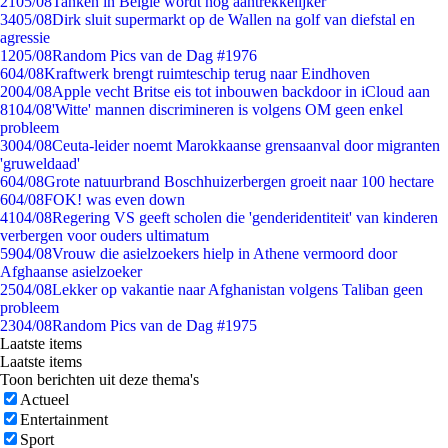
21
05/08
Tanken in België wordt nóg aantrekkelijker
34
05/08
Dirk sluit supermarkt op de Wallen na golf van diefstal en
agressie
12
05/08
Random Pics van de Dag #1976
6
04/08
Kraftwerk brengt ruimteschip terug naar Eindhoven
20
04/08
Apple vecht Britse eis tot inbouwen backdoor in iCloud aan
81
04/08
'Witte' mannen discrimineren is volgens OM geen enkel
probleem
30
04/08
Ceuta-leider noemt Marokkaanse grensaanval door migranten
'gruweldaad'
6
04/08
Grote natuurbrand Boschhuizerbergen groeit naar 100 hectare
6
04/08
FOK! was even down
41
04/08
Regering VS geeft scholen die 'genderidentiteit' van kinderen
verbergen voor ouders ultimatum
59
04/08
Vrouw die asielzoekers hielp in Athene vermoord door
Afghaanse asielzoeker
25
04/08
Lekker op vakantie naar Afghanistan volgens Taliban geen
probleem
23
04/08
Random Pics van de Dag #1975
Laatste items
Laatste items
Toon berichten uit deze thema's
Actueel
Entertainment
Sport