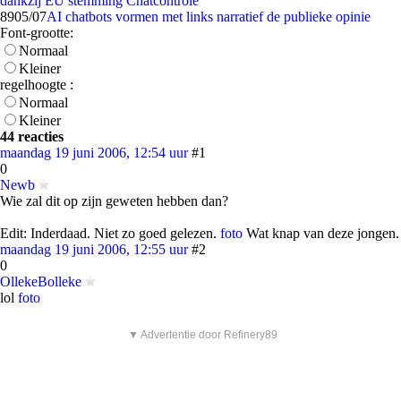
dankzij EU stemming Chatcontrole
89
05/07
AI chatbots vormen met links narratief de publieke opinie
Font-grootte:
Normaal
Kleiner
regelhoogte :
Normaal
Kleiner
44 reacties
maandag 19 juni 2006, 12:54 uur
#1
0
Newb
Wie zal dit op zijn geweten hebben dan?
Edit: Inderdaad. Niet zo goed gelezen.
foto
Wat knap van deze jongen.
maandag 19 juni 2006, 12:55 uur
#2
0
OllekeBolleke
lol
foto
▼ Advertentie door Refinery89