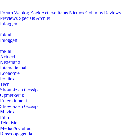
Forum
Weblog
Zoek
Actieve Items
Nieuws
Columns
Reviews
Previews
Specials
Archief
Inloggen
fok.nl
Inloggen
fok.nl
Actueel
Nederland
Internationaal
Economie
Politiek
Tech
Showbiz en Gossip
Opmerkelijk
Entertainment
Showbiz en Gossip
Muziek
Film
Televisie
Media & Cultuur
Bioscoopagenda