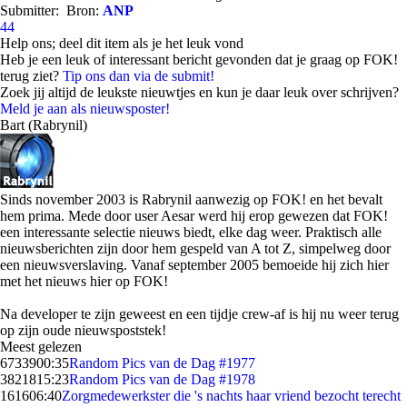
Submitter:
Bron:
ANP
44
Help ons; deel dit item als je het leuk vond
Heb je een leuk of interessant bericht gevonden dat je graag op FOK!
terug ziet?
Tip ons dan via de submit!
Zoek jij altijd de leukste nieuwtjes en kun je daar leuk over schrijven?
Meld je aan als nieuwsposter!
Bart (Rabrynil)
Sinds november 2003 is Rabrynil aanwezig op FOK! en het bevalt
hem prima. Mede door user Aesar werd hij erop gewezen dat FOK!
een interessante selectie nieuws biedt, elke dag weer. Praktisch alle
nieuwsberichten zijn door hem gespeld van A tot Z, simpelweg door
een nieuwsverslaving. Vanaf september 2005 bemoeide hij zich hier
met het nieuws hier op FOK!
Na developer te zijn geweest en een tijdje crew-af is hij nu weer terug
op zijn oude nieuwspoststek!
Meest gelezen
67339
00:35
Random Pics van de Dag #1977
38218
15:23
Random Pics van de Dag #1978
1616
06:40
Zorgmedewerkster die 's nachts haar vriend bezocht terecht