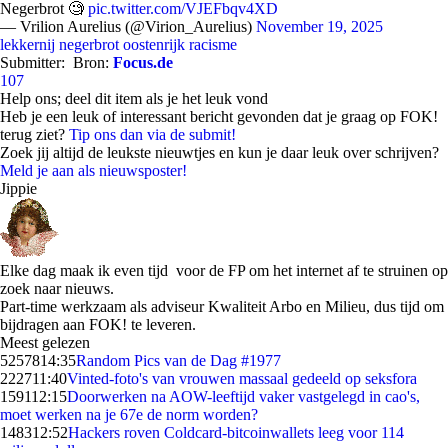
Negerbrot 🧐
pic.twitter.com/VJEFbqv4XD
— Vrilion Aurelius (@Virion_Aurelius)
November 19, 2025
lekkernij
negerbrot
oostenrijk
racisme
Submitter:
Bron:
Focus.de
107
Help ons; deel dit item als je het leuk vond
Heb je een leuk of interessant bericht gevonden dat je graag op FOK!
terug ziet?
Tip ons dan via de submit!
Zoek jij altijd de leukste nieuwtjes en kun je daar leuk over schrijven?
Meld je aan als nieuwsposter!
Jippie
Elke dag maak ik even tijd voor de FP om het internet af te struinen op
zoek naar nieuws.
Part-time werkzaam als adviseur Kwaliteit Arbo en Milieu, dus tijd om
bijdragen aan FOK! te leveren.
Meest gelezen
52578
14:35
Random Pics van de Dag #1977
2227
11:40
Vinted-foto's van vrouwen massaal gedeeld op seksfora
1591
12:15
Doorwerken na AOW-leeftijd vaker vastgelegd in cao's,
moet werken na je 67e de norm worden?
1483
12:52
Hackers roven Coldcard-bitcoinwallets leeg voor 114