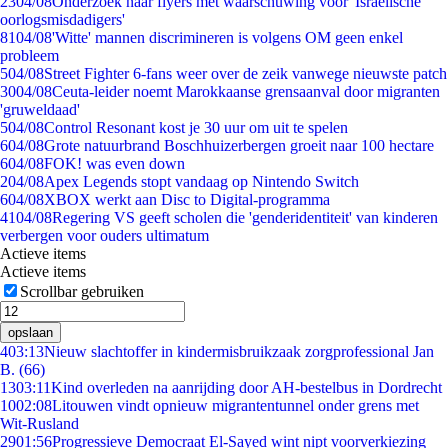
23
04/08
Onderzoek naar flyers met waarschuwing voor 'Israëlische
oorlogsmisdadigers'
81
04/08
'Witte' mannen discrimineren is volgens OM geen enkel
probleem
5
04/08
Street Fighter 6-fans weer over de zeik vanwege nieuwste patch
30
04/08
Ceuta-leider noemt Marokkaanse grensaanval door migranten
'gruweldaad'
5
04/08
Control Resonant kost je 30 uur om uit te spelen
6
04/08
Grote natuurbrand Boschhuizerbergen groeit naar 100 hectare
6
04/08
FOK! was even down
2
04/08
Apex Legends stopt vandaag op Nintendo Switch
6
04/08
XBOX werkt aan Disc to Digital-programma
41
04/08
Regering VS geeft scholen die 'genderidentiteit' van kinderen
verbergen voor ouders ultimatum
Actieve items
Actieve items
Scrollbar gebruiken
opslaan
4
03:13
Nieuw slachtoffer in kindermisbruikzaak zorgprofessional Jan
B. (66)
13
03:11
Kind overleden na aanrijding door AH-bestelbus in Dordrecht
10
02:08
Litouwen vindt opnieuw migrantentunnel onder grens met
Wit-Rusland
29
01:56
Progressieve Democraat El-Sayed wint nipt voorverkiezing