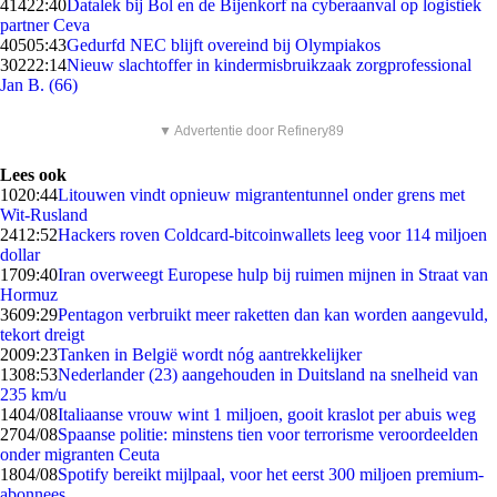
414
22:40
Datalek bij Bol en de Bijenkorf na cyberaanval op logistiek
partner Ceva
405
05:43
Gedurfd NEC blijft overeind bij Olympiakos
302
22:14
Nieuw slachtoffer in kindermisbruikzaak zorgprofessional
Jan B. (66)
▼ Advertentie door Refinery89
Lees ook
10
20:44
Litouwen vindt opnieuw migrantentunnel onder grens met
Wit-Rusland
24
12:52
Hackers roven Coldcard-bitcoinwallets leeg voor 114 miljoen
dollar
17
09:40
Iran overweegt Europese hulp bij ruimen mijnen in Straat van
Hormuz
36
09:29
Pentagon verbruikt meer raketten dan kan worden aangevuld,
tekort dreigt
20
09:23
Tanken in België wordt nóg aantrekkelijker
13
08:53
Nederlander (23) aangehouden in Duitsland na snelheid van
235 km/u
14
04/08
Italiaanse vrouw wint 1 miljoen, gooit kraslot per abuis weg
27
04/08
Spaanse politie: minstens tien voor terrorisme veroordeelden
onder migranten Ceuta
18
04/08
Spotify bereikt mijlpaal, voor het eerst 300 miljoen premium-
abonnees