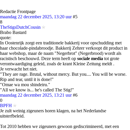
Redactie Frontpage
maandag 22 december 2025, 13:20 uur
#5
8
TheStigsDutchCousin
Brabo Bastard
quote:
In Oostenrijk zorgt een traditionele bakkerij voor opschudding met
haar chocolade-pindabroodje. Bakkerij Zehrer verkoopt dit product in
haar webshop, maar de naam "Negerbrot" (Negerbrood) wordt als
racistisch beschouwd. Deze term heeft op
sociale media
tot grote
verontwaardiging geleid, zoals de krant Kleine Zeitung meldt .
Je verwacht het niet.
"They are rage. Brutal, without mercy. But you.... You will be worse.
Rip and tear, until it is done!"
"Omae wa mou shindeiru."
"All we know is... he's called The Stig!"
maandag 22 december 2025, 13:21 uur
#6
0
BPFH
Je zult weinig zigeuners horen klagen, na het Nederlandse
uitsterfbeleid.
Tot 2010 hebben we zigeuners gewoon gediscrimineerd, met een