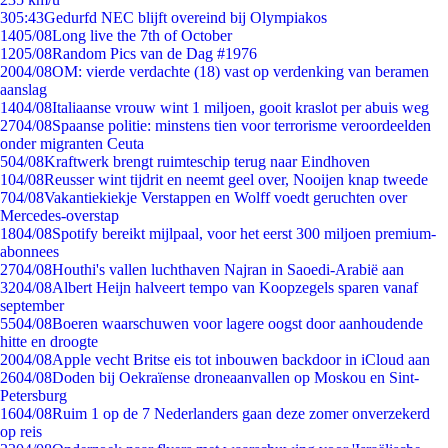
3
05:43
Gedurfd NEC blijft overeind bij Olympiakos
14
05/08
Long live the 7th of October
12
05/08
Random Pics van de Dag #1976
20
04/08
OM: vierde verdachte (18) vast op verdenking van beramen
aanslag
14
04/08
Italiaanse vrouw wint 1 miljoen, gooit kraslot per abuis weg
27
04/08
Spaanse politie: minstens tien voor terrorisme veroordeelden
onder migranten Ceuta
5
04/08
Kraftwerk brengt ruimteschip terug naar Eindhoven
1
04/08
Reusser wint tijdrit en neemt geel over, Nooijen knap tweede
7
04/08
Vakantiekiekje Verstappen en Wolff voedt geruchten over
Mercedes-overstap
18
04/08
Spotify bereikt mijlpaal, voor het eerst 300 miljoen premium-
abonnees
27
04/08
Houthi's vallen luchthaven Najran in Saoedi-Arabië aan
32
04/08
Albert Heijn halveert tempo van Koopzegels sparen vanaf
september
55
04/08
Boeren waarschuwen voor lagere oogst door aanhoudende
hitte en droogte
20
04/08
Apple vecht Britse eis tot inbouwen backdoor in iCloud aan
26
04/08
Doden bij Oekraïense droneaanvallen op Moskou en Sint-
Petersburg
16
04/08
Ruim 1 op de 7 Nederlanders gaan deze zomer onverzekerd
op reis