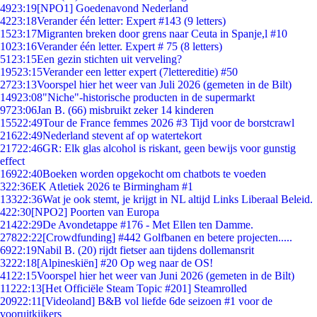
49
23:19
[NPO1] Goedenavond Nederland
42
23:18
Verander één letter: Expert #143 (9 letters)
15
23:17
Migranten breken door grens naar Ceuta in Spanje,l #10
10
23:16
Verander één letter. Expert # 75 (8 letters)
51
23:15
Een gezin stichten uit verveling?
195
23:15
Verander een letter expert (7lettereditie) #50
27
23:13
Voorspel hier het weer van Juli 2026 (gemeten in de Bilt)
149
23:08
"Niche"-historische producten in de supermarkt
97
23:06
Jan B. (66) misbruikt zeker 14 kinderen
155
22:49
Tour de France femmes 2026 #3 Tijd voor de borstcrawl
216
22:49
Nederland stevent af op watertekort
217
22:46
GR: Elk glas alcohol is riskant, geen bewijs voor gunstig
effect
169
22:40
Boeken worden opgekocht om chatbots te voeden
3
22:36
EK Atletiek 2026 te Birmingham #1
133
22:36
Wat je ook stemt, je krijgt in NL altijd Links Liberaal Beleid.
4
22:30
[NPO2] Poorten van Europa
214
22:29
De Avondetappe #176 - Met Ellen ten Damme.
278
22:22
[Crowdfunding] #442 Golfbanen en betere projecten.....
69
22:19
Nabil B. (20) rijdt fietser aan tijdens dollemansrit
32
22:18
[Alpineskiën] #20 Op weg naar de OS!
41
22:15
Voorspel hier het weer van Juni 2026 (gemeten in de Bilt)
112
22:13
[Het Officiële Steam Topic #201] Steamrolled
209
22:11
[Videoland] B&B vol liefde 6de seizoen #1 voor de
vooruitkijkers