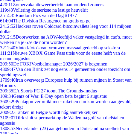
4
20:11
Zomervakantieweerbericht: aanhoudend zomers
1
19:48
Vollering de sterkste na lastige heuvelrit
25
14:35
Random Pics van de Dag #1977
6
14:04
The Division Resurgence nu gratis op pc
24
12:52
Hackers roven Coldcard-bitcoinwallets leeg voor 114 miljoen
dollar
39
12:15
Doorwerken na AOW-leeftijd vaker vastgelegd in cao's, moet
werken na je 67e de norm worden?
32
11:40
Vinted-foto's van vrouwen massaal gedeeld op seksfora
1
11:21
Nieuwe XBOX Game Pass titels voor de eerste helft van de
maand augustus
2
09:50
De FOK!Voetbalmanager 2026/2027 is begonnen
48
09:47
Van den Brink zet nog eens 14 gemeenten onder toezicht om
spreidingswet
17
09:40
Iran overweegt Europese hulp bij ruimen mijnen in Straat van
Hormuz
3
09:35
EA Sports FC 27 toont The Grounds-modus
1
09:34
Gears of War: E-Day open beta begint 6 augustus
36
09:29
Pentagon verbruikt meer raketten dan kan worden aangevuld,
tekort dreigt
20
09:23
Tanken in België wordt nóg aantrekkelijker
31
09:07
Dirk sluit supermarkt op de Wallen na golf van diefstal en
agressie
13
08:53
Nederlander (23) aangehouden in Duitsland na snelheid van
235 km/u