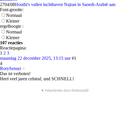
27
04/08
Houthi's vallen luchthaven Najran in Saoedi-Arabië aan
Font-grootte:
Normaal
Kleiner
regelhoogte :
Normaal
Kleiner
107 reacties
Reactiepagina:
1
2
3
maandag 22 december 2025, 13:15 uur
#1
4
RorySensei
Das ist verboten!
Heel veel jaren celstraf, und SCHNELL!
▼ Advertentie door Refinery89