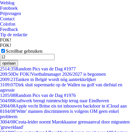
Weblog
Fotoboek
Prijsvragen
Contact
Colofon
Feedback
Tip de redactie
FOK!
FOK!
Scrollbar gebruiken
opslaan
25
14:35
Random Pics van de Dag #1977
2
09:50
De FOK!Voetbalmanager 2026/2027 is begonnen
20
09:23
Tanken in België wordt nóg aantrekkelijker
31
09:07
Dirk sluit supermarkt op de Wallen na golf van diefstal en
agressie
12
05/08
Random Pics van de Dag #1976
5
04/08
Kraftwerk brengt ruimteschip terug naar Eindhoven
20
04/08
Apple vecht Britse eis tot inbouwen backdoor in iCloud aan
81
04/08
'Witte' mannen discrimineren is volgens OM geen enkel
probleem
30
04/08
Ceuta-leider noemt Marokkaanse grensaanval door migranten
'gruweldaad'