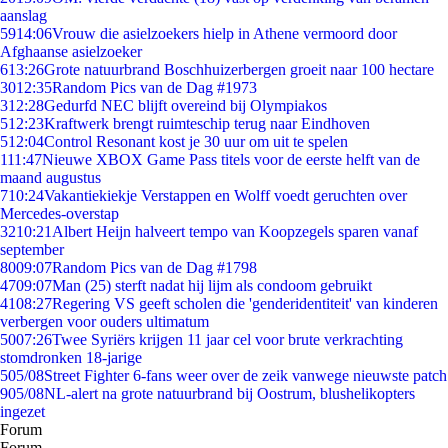
aanslag
59
14:06
Vrouw die asielzoekers hielp in Athene vermoord door
Afghaanse asielzoeker
6
13:26
Grote natuurbrand Boschhuizerbergen groeit naar 100 hectare
30
12:35
Random Pics van de Dag #1973
3
12:28
Gedurfd NEC blijft overeind bij Olympiakos
5
12:23
Kraftwerk brengt ruimteschip terug naar Eindhoven
5
12:04
Control Resonant kost je 30 uur om uit te spelen
1
11:47
Nieuwe XBOX Game Pass titels voor de eerste helft van de
maand augustus
7
10:24
Vakantiekiekje Verstappen en Wolff voedt geruchten over
Mercedes-overstap
32
10:21
Albert Heijn halveert tempo van Koopzegels sparen vanaf
september
80
09:07
Random Pics van de Dag #1798
47
09:07
Man (25) sterft nadat hij lijm als condoom gebruikt
41
08:27
Regering VS geeft scholen die 'genderidentiteit' van kinderen
verbergen voor ouders ultimatum
50
07:26
Twee Syriërs krijgen 11 jaar cel voor brute verkrachting
stomdronken 18-jarige
5
05/08
Street Fighter 6-fans weer over de zeik vanwege nieuwste patch
9
05/08
NL-alert na grote natuurbrand bij Oostrum, blushelikopters
ingezet
Forum
Forum