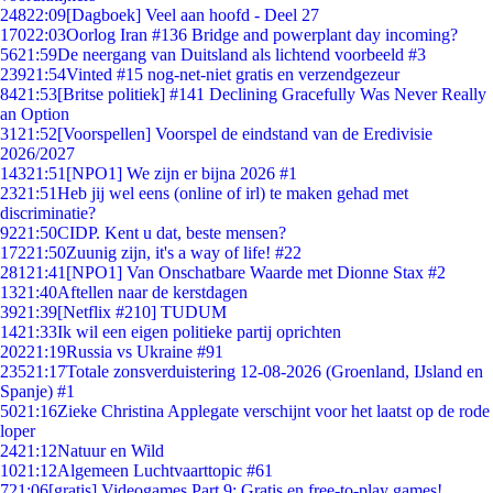
248
22:09
[Dagboek] Veel aan hoofd - Deel 27
170
22:03
Oorlog Iran #136 Bridge and powerplant day incoming?
56
21:59
De neergang van Duitsland als lichtend voorbeeld #3
239
21:54
Vinted #15 nog-net-niet gratis en verzendgezeur
84
21:53
[Britse politiek] #141 Declining Gracefully Was Never Really
an Option
31
21:52
[Voorspellen] Voorspel de eindstand van de Eredivisie
2026/2027
143
21:51
[NPO1] We zijn er bijna 2026 #1
23
21:51
Heb jij wel eens (online of irl) te maken gehad met
discriminatie?
92
21:50
CIDP. Kent u dat, beste mensen?
172
21:50
Zuunig zijn, it's a way of life! #22
281
21:41
[NPO1] Van Onschatbare Waarde met Dionne Stax #2
13
21:40
Aftellen naar de kerstdagen
39
21:39
[Netflix #210] TUDUM
14
21:33
Ik wil een eigen politieke partij oprichten
202
21:19
Russia vs Ukraine #91
235
21:17
Totale zonsverduistering 12-08-2026 (Groenland, IJsland en
Spanje) #1
50
21:16
Zieke Christina Applegate verschijnt voor het laatst op de rode
loper
24
21:12
Natuur en Wild
10
21:12
Algemeen Luchtvaarttopic #61
7
21:06
[gratis] Videogames Part 9: Gratis en free-to-play games!