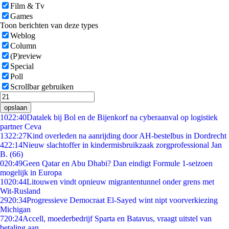
Film & Tv
Games
Toon berichten van deze types
Weblog
Column
(P)review
Special
Poll
Scrollbar gebruiken
opslaan
10
22:40
Datalek bij Bol en de Bijenkorf na cyberaanval op logistiek
partner Ceva
13
22:27
Kind overleden na aanrijding door AH-bestelbus in Dordrecht
4
22:14
Nieuw slachtoffer in kindermisbruikzaak zorgprofessional Jan
B. (66)
0
20:49
Geen Qatar en Abu Dhabi? Dan eindigt Formule 1-seizoen
mogelijk in Europa
10
20:44
Litouwen vindt opnieuw migrantentunnel onder grens met
Wit-Rusland
29
20:34
Progressieve Democraat El-Sayed wint nipt voorverkiezing
Michigan
7
20:24
Accell, moederbedrijf Sparta en Batavus, vraagt uitstel van
betaling aan