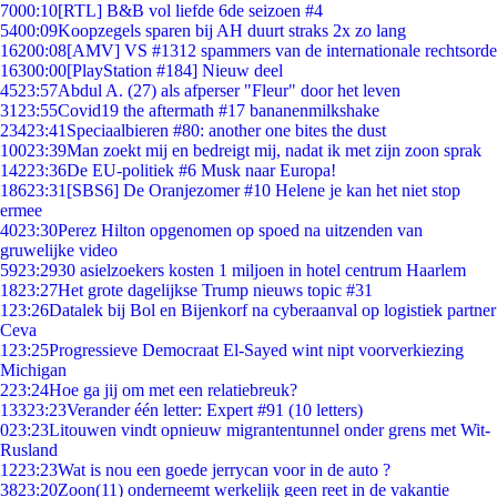
70
00:10
[RTL] B&B vol liefde 6de seizoen #4
54
00:09
Koopzegels sparen bij AH duurt straks 2x zo lang
162
00:08
[AMV] VS #1312 spammers van de internationale rechtsorde
163
00:00
[PlayStation #184] Nieuw deel
45
23:57
Abdul A. (27) als afperser "Fleur" door het leven
31
23:55
Covid19 the aftermath #17 bananenmilkshake
234
23:41
Speciaalbieren #80: another one bites the dust
100
23:39
Man zoekt mij en bedreigt mij, nadat ik met zijn zoon sprak
142
23:36
De EU-politiek #6 Musk naar Europa!
186
23:31
[SBS6] De Oranjezomer #10 Helene je kan het niet stop
ermee
40
23:30
Perez Hilton opgenomen op spoed na uitzenden van
gruwelijke video
59
23:29
30 asielzoekers kosten 1 miljoen in hotel centrum Haarlem
18
23:27
Het grote dagelijkse Trump nieuws topic #31
1
23:26
Datalek bij Bol en Bijenkorf na cyberaanval op logistiek partner
Ceva
1
23:25
Progressieve Democraat El-Sayed wint nipt voorverkiezing
Michigan
2
23:24
Hoe ga jij om met een relatiebreuk?
133
23:23
Verander één letter: Expert #91 (10 letters)
0
23:23
Litouwen vindt opnieuw migrantentunnel onder grens met Wit-
Rusland
12
23:23
Wat is nou een goede jerrycan voor in de auto ?
38
23:20
Zoon(11) onderneemt werkelijk geen reet in de vakantie