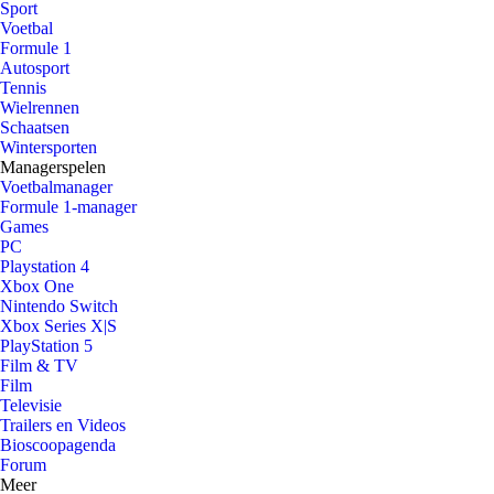
Sport
Voetbal
Formule 1
Autosport
Tennis
Wielrennen
Schaatsen
Wintersporten
Managerspelen
Voetbalmanager
Formule 1-manager
Games
PC
Playstation 4
Xbox One
Nintendo Switch
Xbox Series X|S
PlayStation 5
Film & TV
Film
Televisie
Trailers en Videos
Bioscoopagenda
Forum
Meer