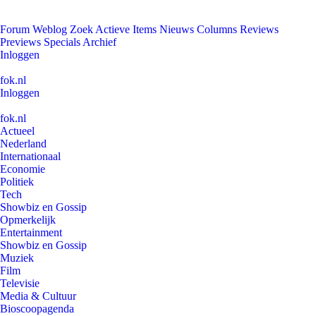
Forum
Weblog
Zoek
Actieve Items
Nieuws
Columns
Reviews
Previews
Specials
Archief
Inloggen
fok.nl
Inloggen
fok.nl
Actueel
Nederland
Internationaal
Economie
Politiek
Tech
Showbiz en Gossip
Opmerkelijk
Entertainment
Showbiz en Gossip
Muziek
Film
Televisie
Media & Cultuur
Bioscoopagenda