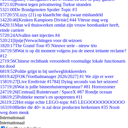
87
21:02
Protest tegen privatisering Turkse stranden
53
21:00
De Bondgenoten Spoiler Topic #3
157
20:55
Lizzy (21) op klaarlichte dag zwaar mishandeld
142
20:46
[Keuken Kampioen Divisie] #44 Vitesse mag weg
64
20:31
Man wil thuiswerken omdat zijn vrouw borstkanker heeft,
einde carriere
57
20:24
Afvallen met injecties #4
5
20:21
[lijstje]Verwachtingen voor dit seizoen
18
20:17
The Grand Tour #5 Nieuwe serie - nieuw trio
167
19:58
Wat is op dit moment volgens jou de meest irritante reclame?
#12
27
19:56
Chinese rechtbank veroordeelt voormalige lokale functionaris
tot dood
68
19:52
Politie grijpt in bij snelwegblokkeerders
69
19:42
[FOK!Voetbalmanager 2026/2027] #1 We zijn er weer
158
19:27
[Live Eredivisie #1784] Dying seconds van het seizoen!
157
19:26
Wat is jullie binnenhuistemperatuur? #81 Horrorzomer
247
19:26
[Centraal] Ruimtevaart / SpaceX #87 Rondje oceaan
186
19:25
Politieke meme's en spotprenten #11
261
19:22
Het enige echte LEGO-topic #45 LEGOOOOOOOOOOO
163
19:08
Ieder die 40+ is zal deze producten herkennen #35 Nooit
weg doen meuk
Internationaal
Internationaal