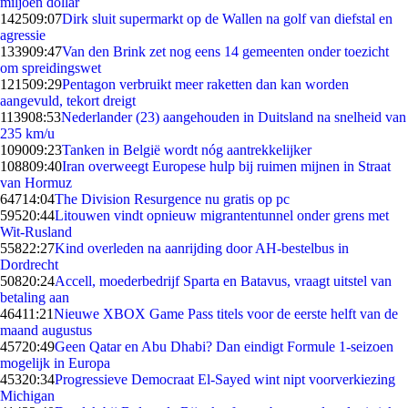
miljoen dollar
1425
09:07
Dirk sluit supermarkt op de Wallen na golf van diefstal en
agressie
1339
09:47
Van den Brink zet nog eens 14 gemeenten onder toezicht
om spreidingswet
1215
09:29
Pentagon verbruikt meer raketten dan kan worden
aangevuld, tekort dreigt
1139
08:53
Nederlander (23) aangehouden in Duitsland na snelheid van
235 km/u
1090
09:23
Tanken in België wordt nóg aantrekkelijker
1088
09:40
Iran overweegt Europese hulp bij ruimen mijnen in Straat
van Hormuz
647
14:04
The Division Resurgence nu gratis op pc
595
20:44
Litouwen vindt opnieuw migrantentunnel onder grens met
Wit-Rusland
558
22:27
Kind overleden na aanrijding door AH-bestelbus in
Dordrecht
508
20:24
Accell, moederbedrijf Sparta en Batavus, vraagt uitstel van
betaling aan
464
11:21
Nieuwe XBOX Game Pass titels voor de eerste helft van de
maand augustus
457
20:49
Geen Qatar en Abu Dhabi? Dan eindigt Formule 1-seizoen
mogelijk in Europa
453
20:34
Progressieve Democraat El-Sayed wint nipt voorverkiezing
Michigan