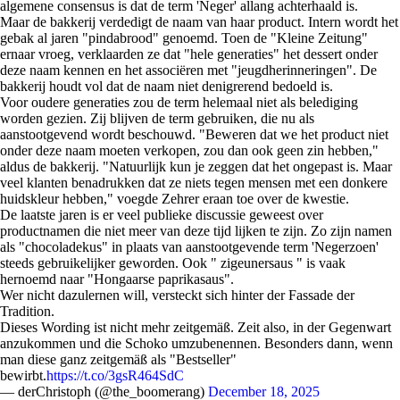
algemene consensus is dat de term 'Neger' allang achterhaald is.
Maar de bakkerij verdedigt de naam van haar product. Intern wordt het
gebak al jaren "pindabrood" genoemd. Toen de "Kleine Zeitung"
ernaar vroeg, verklaarden ze dat "hele generaties" het dessert onder
deze naam kennen en het associëren met "jeugdherinneringen". De
bakkerij houdt vol dat de naam niet denigrerend bedoeld is.
Voor oudere generaties zou de term helemaal niet als belediging
worden gezien. Zij blijven de term gebruiken, die nu als
aanstootgevend wordt beschouwd. "Beweren dat we het product niet
onder deze naam moeten verkopen, zou dan ook geen zin hebben,"
aldus de bakkerij. "Natuurlijk kun je zeggen dat het ongepast is. Maar
veel klanten benadrukken dat ze niets tegen mensen met een donkere
huidskleur hebben," voegde Zehrer eraan toe over de kwestie.
De laatste jaren is er veel publieke discussie geweest over
productnamen die niet meer van deze tijd lijken te zijn. Zo zijn namen
als "chocoladekus" in plaats van aanstootgevende term 'Negerzoen'
steeds gebruikelijker geworden. Ook " zigeunersaus " is vaak
hernoemd naar "Hongaarse paprikasaus".
Wer nicht dazulernen will, versteckt sich hinter der Fassade der
Tradition.
Dieses Wording ist nicht mehr zeitgemäß. Zeit also, in der Gegenwart
anzukommen und die Schoko umzubenennen. Besonders dann, wenn
man diese ganz zeitgemäß als "Bestseller"
bewirbt.
https://t.co/3gsR464SdC
— derChristoph (@the_boomerang)
December 18, 2025