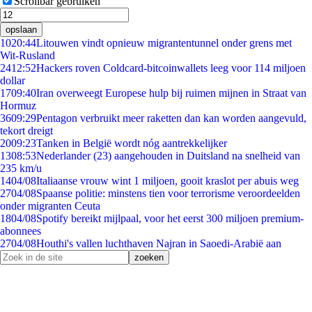
Scrollbar gebruiken
opslaan
10
20:44
Litouwen vindt opnieuw migrantentunnel onder grens met
Wit-Rusland
24
12:52
Hackers roven Coldcard-bitcoinwallets leeg voor 114 miljoen
dollar
17
09:40
Iran overweegt Europese hulp bij ruimen mijnen in Straat van
Hormuz
36
09:29
Pentagon verbruikt meer raketten dan kan worden aangevuld,
tekort dreigt
20
09:23
Tanken in België wordt nóg aantrekkelijker
13
08:53
Nederlander (23) aangehouden in Duitsland na snelheid van
235 km/u
14
04/08
Italiaanse vrouw wint 1 miljoen, gooit kraslot per abuis weg
27
04/08
Spaanse politie: minstens tien voor terrorisme veroordeelden
onder migranten Ceuta
18
04/08
Spotify bereikt mijlpaal, voor het eerst 300 miljoen premium-
abonnees
27
04/08
Houthi's vallen luchthaven Najran in Saoedi-Arabië aan