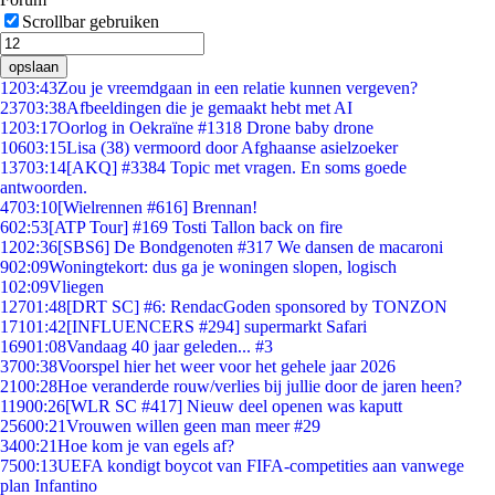
Scrollbar gebruiken
opslaan
12
03:43
Zou je vreemdgaan in een relatie kunnen vergeven?
237
03:38
Afbeeldingen die je gemaakt hebt met AI
12
03:17
Oorlog in Oekraïne #1318 Drone baby drone
106
03:15
Lisa (38) vermoord door Afghaanse asielzoeker
137
03:14
[AKQ] #3384 Topic met vragen. En soms goede
antwoorden.
47
03:10
[Wielrennen #616] Brennan!
6
02:53
[ATP Tour] #169 Tosti Tallon back on fire
12
02:36
[SBS6] De Bondgenoten #317 We dansen de macaroni
9
02:09
Woningtekort: dus ga je woningen slopen, logisch
1
02:09
Vliegen
127
01:48
[DRT SC] #6: RendacGoden sponsored by TONZON
171
01:42
[INFLUENCERS #294] supermarkt Safari
169
01:08
Vandaag 40 jaar geleden... #3
37
00:38
Voorspel hier het weer voor het gehele jaar 2026
21
00:28
Hoe veranderde rouw/verlies bij jullie door de jaren heen?
119
00:26
[WLR SC #417] Nieuw deel openen was kaputt
256
00:21
Vrouwen willen geen man meer #29
34
00:21
Hoe kom je van egels af?
75
00:13
UEFA kondigt boycot van FIFA-competities aan vanwege
plan Infantino