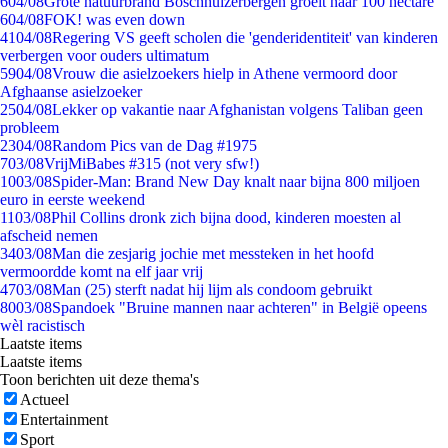
6
04/08
Grote natuurbrand Boschhuizerbergen groeit naar 100 hectare
6
04/08
FOK! was even down
41
04/08
Regering VS geeft scholen die 'genderidentiteit' van kinderen
verbergen voor ouders ultimatum
59
04/08
Vrouw die asielzoekers hielp in Athene vermoord door
Afghaanse asielzoeker
25
04/08
Lekker op vakantie naar Afghanistan volgens Taliban geen
probleem
23
04/08
Random Pics van de Dag #1975
7
03/08
VrijMiBabes #315 (not very sfw!)
10
03/08
Spider-Man: Brand New Day knalt naar bijna 800 miljoen
euro in eerste weekend
11
03/08
Phil Collins dronk zich bijna dood, kinderen moesten al
afscheid nemen
34
03/08
Man die zesjarig jochie met messteken in het hoofd
vermoordde komt na elf jaar vrij
47
03/08
Man (25) sterft nadat hij lijm als condoom gebruikt
80
03/08
Spandoek "Bruine mannen naar achteren" in België opeens
wèl racistisch
Laatste items
Laatste items
Toon berichten uit deze thema's
Actueel
Entertainment
Sport