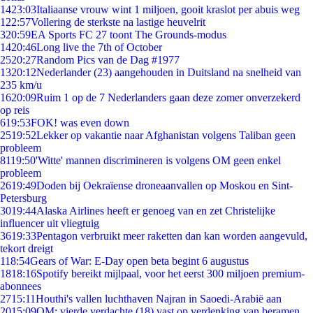
14
23:03
Italiaanse vrouw wint 1 miljoen, gooit kraslot per abuis weg
1
22:57
Vollering de sterkste na lastige heuvelrit
3
20:59
EA Sports FC 27 toont The Grounds-modus
14
20:46
Long live the 7th of October
25
20:27
Random Pics van de Dag #1977
13
20:12
Nederlander (23) aangehouden in Duitsland na snelheid van
235 km/u
16
20:09
Ruim 1 op de 7 Nederlanders gaan deze zomer onverzekerd
op reis
6
19:53
FOK! was even down
25
19:52
Lekker op vakantie naar Afghanistan volgens Taliban geen
probleem
81
19:50
'Witte' mannen discrimineren is volgens OM geen enkel
probleem
26
19:49
Doden bij Oekraïense droneaanvallen op Moskou en Sint-
Petersburg
30
19:44
Alaska Airlines heeft er genoeg van en zet Christelijke
influencer uit vliegtuig
36
19:33
Pentagon verbruikt meer raketten dan kan worden aangevuld,
tekort dreigt
1
18:54
Gears of War: E-Day open beta begint 6 augustus
18
18:16
Spotify bereikt mijlpaal, voor het eerst 300 miljoen premium-
abonnees
27
15:11
Houthi's vallen luchthaven Najran in Saoedi-Arabië aan
20
15:09
OM: vierde verdachte (18) vast op verdenking van beramen