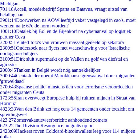
Michigan
7
01:18
Accell, moederbedrijf Sparta en Batavus, vraagt uitstel van
betaling aan
39
01:14
Doorwerken na AOW-leeftijd vaker vastgelegd in cao's, moet
werken na je 67e de norm worden?
10
01:10
Datalek bij Bol en de Bijenkorf na cyberaanval op logistiek
partner Ceva
32
00:51
Vinted-foto's van vrouwen massaal gedeeld op seksfora
23
00:51
Onderzoek naar flyers met waarschuwing voor 'Israëlische
oorlogsmisdadigers'
31
00:51
Dirk sluit supermarkt op de Wallen na golf van diefstal en
agressie
20
00:45
Tanken in België wordt nóg aantrekkelijker
30
00:44
Ceuta-leider noemt Marokkaanse grensaanval door migranten
'gruweldaad'
27
00:43
Spaanse politie: minstens tien voor terrorisme veroordeelden
onder migranten Ceuta
17
23:55
Iran overweegt Europese hulp bij ruimen mijnen in Straat van
Hormuz
48
23:33
Van den Brink zet nog eens 14 gemeenten onder toezicht om
spreidingswet
4
23:27
Zomervakantieweerbericht: aanhoudend zomers
6
23:25
The Division Resurgence nu gratis op pc
24
23:09
Hackers roven Coldcard-bitcoinwallets leeg voor 114 miljoen
dollar