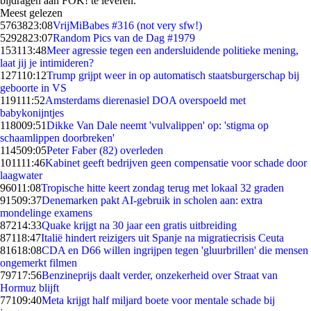
bijdragen aan FOK! te leveren.
Meest gelezen
57638
23:08
VrijMiBabes #316 (not very sfw!)
52928
23:07
Random Pics van de Dag #1979
1531
13:48
Meer agressie tegen een andersluidende politieke mening,
laat jij je intimideren?
1271
10:12
Trump grijpt weer in op automatisch staatsburgerschap bij
geboorte in VS
1191
11:52
Amsterdams dierenasiel DOA overspoeld met
babykonijntjes
1180
09:51
Dikke Van Dale neemt 'vulvalippen' op: 'stigma op
schaamlippen doorbreken'
1145
09:05
Peter Faber (82) overleden
1011
11:46
Kabinet geeft bedrijven geen compensatie voor schade door
laagwater
960
11:08
Tropische hitte keert zondag terug met lokaal 32 graden
915
09:37
Denemarken pakt AI-gebruik in scholen aan: extra
mondelinge examens
872
14:33
Quake krijgt na 30 jaar een gratis uitbreiding
871
18:47
Italië hindert reizigers uit Spanje na migratiecrisis Ceuta
816
18:08
CDA en D66 willen ingrijpen tegen 'gluurbrillen' die mensen
ongemerkt filmen
797
17:56
Benzineprijs daalt verder, onzekerheid over Straat van
Hormuz blijft
771
09:40
Meta krijgt half miljard boete voor mentale schade bij