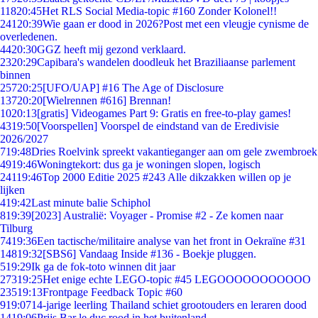
118
20:45
Het RLS Social Media-topic #160 Zonder Kolonel!!
241
20:39
Wie gaan er dood in 2026?Post met een vleugje cynisme de
overledenen.
44
20:30
GGZ heeft mij gezond verklaard.
23
20:29
Capibara's wandelen doodleuk het Braziliaanse parlement
binnen
257
20:25
[UFO/UAP] #16 The Age of Disclosure
137
20:20
[Wielrennen #616] Brennan!
10
20:13
[gratis] Videogames Part 9: Gratis en free-to-play games!
43
19:50
[Voorspellen] Voorspel de eindstand van de Eredivisie
2026/2027
7
19:48
Dries Roelvink spreekt vakantieganger aan om gele zwembroek
49
19:46
Woningtekort: dus ga je woningen slopen, logisch
241
19:46
Top 2000 Editie 2025 #243 Alle dikzakken willen op je
lijken
4
19:42
Last minute balie Schiphol
8
19:39
[2023] Australië: Voyager - Promise #2 - Ze komen naar
Tilburg
74
19:36
Een tactische/militaire analyse van het front in Oekraïne #31
148
19:32
[SBS6] Vandaag Inside #136 - Boekje pluggen.
5
19:29
Ik ga de fok-toto winnen dit jaar
273
19:25
Het enige echte LEGO-topic #45 LEGOOOOOOOOOOO
235
19:13
Frontpage Feedback Topic #60
9
19:07
14-jarige leerling Thailand schiet grootouders en leraren dood
14
19:06
Prijs Bar le duc rood in het buitenland