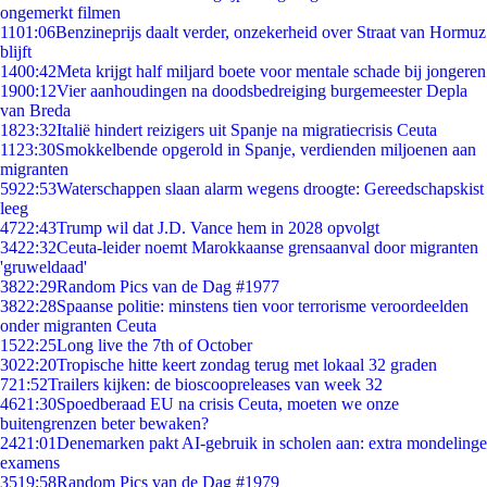
ongemerkt filmen
11
01:06
Benzineprijs daalt verder, onzekerheid over Straat van Hormuz
blijft
14
00:42
Meta krijgt half miljard boete voor mentale schade bij jongeren
19
00:12
Vier aanhoudingen na doodsbedreiging burgemeester Depla
van Breda
18
23:32
Italië hindert reizigers uit Spanje na migratiecrisis Ceuta
11
23:30
Smokkelbende opgerold in Spanje, verdienden miljoenen aan
migranten
59
22:53
Waterschappen slaan alarm wegens droogte: Gereedschapskist
leeg
47
22:43
Trump wil dat J.D. Vance hem in 2028 opvolgt
34
22:32
Ceuta-leider noemt Marokkaanse grensaanval door migranten
'gruweldaad'
38
22:29
Random Pics van de Dag #1977
38
22:28
Spaanse politie: minstens tien voor terrorisme veroordeelden
onder migranten Ceuta
15
22:25
Long live the 7th of October
30
22:20
Tropische hitte keert zondag terug met lokaal 32 graden
7
21:52
Trailers kijken: de bioscoopreleases van week 32
46
21:30
Spoedberaad EU na crisis Ceuta, moeten we onze
buitengrenzen beter bewaken?
24
21:01
Denemarken pakt AI-gebruik in scholen aan: extra mondelinge
examens
35
19:58
Random Pics van de Dag #1979