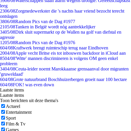
59
06/08
Waterschappen slaan alarm wegens droogte: Gereedschapskist
leeg
23
06/08
Zorgmedewerkster die 's nachts haar vriend bezocht terecht
ontslagen
38
06/08
Random Pics van de Dag #1977
21
05/08
Tanken in België wordt nóg aantrekkelijker
34
05/08
Dirk sluit supermarkt op de Wallen na golf van diefstal en
agressie
12
05/08
Random Pics van de Dag #1976
6
04/08
Kraftwerk brengt ruimteschip terug naar Eindhoven
20
04/08
Apple vecht Britse eis tot inbouwen backdoor in iCloud aan
85
04/08
'Witte' mannen discrimineren is volgens OM geen enkel
probleem
34
04/08
Ceuta-leider noemt Marokkaanse grensaanval door migranten
'gruweldaad'
6
04/08
Grote natuurbrand Boschhuizerbergen groeit naar 100 hectare
6
04/08
FOK! was even down
Laatste items
Laatste items
Toon berichten uit deze thema's
Actueel
Entertainment
Sport
Film & Tv
Games