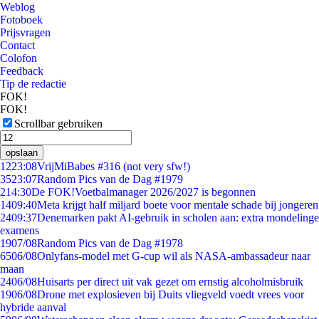
Weblog
Fotoboek
Prijsvragen
Contact
Colofon
Feedback
Tip de redactie
FOK!
FOK!
Scrollbar gebruiken
opslaan
12
23:08
VrijMiBabes #316 (not very sfw!)
35
23:07
Random Pics van de Dag #1979
2
14:30
De FOK!Voetbalmanager 2026/2027 is begonnen
14
09:40
Meta krijgt half miljard boete voor mentale schade bij jongeren
24
09:37
Denemarken pakt AI-gebruik in scholen aan: extra mondelinge
examens
19
07/08
Random Pics van de Dag #1978
65
06/08
Onlyfans-model met G-cup wil als NASA-ambassadeur naar
maan
24
06/08
Huisarts per direct uit vak gezet om ernstig alcoholmisbruik
19
06/08
Drone met explosieven bij Duits vliegveld voedt vrees voor
hybride aanval