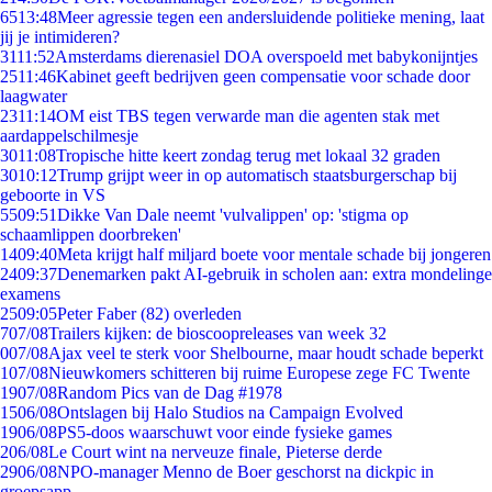
65
13:48
Meer agressie tegen een andersluidende politieke mening, laat
jij je intimideren?
31
11:52
Amsterdams dierenasiel DOA overspoeld met babykonijntjes
25
11:46
Kabinet geeft bedrijven geen compensatie voor schade door
laagwater
23
11:14
OM eist TBS tegen verwarde man die agenten stak met
aardappelschilmesje
30
11:08
Tropische hitte keert zondag terug met lokaal 32 graden
30
10:12
Trump grijpt weer in op automatisch staatsburgerschap bij
geboorte in VS
55
09:51
Dikke Van Dale neemt 'vulvalippen' op: 'stigma op
schaamlippen doorbreken'
14
09:40
Meta krijgt half miljard boete voor mentale schade bij jongeren
24
09:37
Denemarken pakt AI-gebruik in scholen aan: extra mondelinge
examens
25
09:05
Peter Faber (82) overleden
7
07/08
Trailers kijken: de bioscoopreleases van week 32
0
07/08
Ajax veel te sterk voor Shelbourne, maar houdt schade beperkt
1
07/08
Nieuwkomers schitteren bij ruime Europese zege FC Twente
19
07/08
Random Pics van de Dag #1978
15
06/08
Ontslagen bij Halo Studios na Campaign Evolved
19
06/08
PS5-doos waarschuwt voor einde fysieke games
2
06/08
Le Court wint na nerveuze finale, Pieterse derde
29
06/08
NPO-manager Menno de Boer geschorst na dickpic in
groepsapp