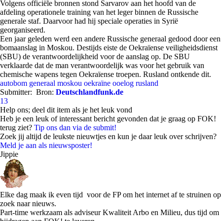
Volgens officiële bronnen stond Sarvarov aan het hoofd van de
afdeling operationele training van het leger binnen de Russische
generale staf. Daarvoor had hij speciale operaties in Syrië
georganiseerd.
Een jaar geleden werd een andere Russische generaal gedood door een
bomaanslag in Moskou. Destijds eiste de Oekraïense veiligheidsdienst
(SBU) de verantwoordelijkheid voor de aanslag op. De SBU
verklaarde dat de man verantwoordelijk was voor het gebruik van
chemische wapens tegen Oekraïense troepen. Rusland ontkende dit.
autobom
generaal
moskou
oekraïne
ooelog
rusland
Submitter:
Bron:
Deutschlandfunk.de
13
Help ons; deel dit item als je het leuk vond
Heb je een leuk of interessant bericht gevonden dat je graag op FOK!
terug ziet?
Tip ons dan via de submit!
Zoek jij altijd de leukste nieuwtjes en kun je daar leuk over schrijven?
Meld je aan als nieuwsposter!
Jippie
Elke dag maak ik even tijd voor de FP om het internet af te struinen op
zoek naar nieuws.
Part-time werkzaam als adviseur Kwaliteit Arbo en Milieu, dus tijd om