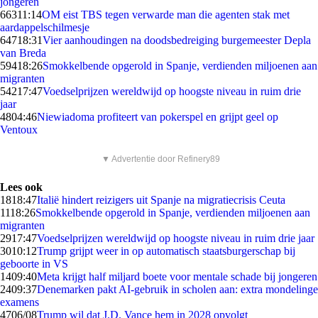
jongeren
663
11:14
OM eist TBS tegen verwarde man die agenten stak met
aardappelschilmesje
647
18:31
Vier aanhoudingen na doodsbedreiging burgemeester Depla
van Breda
594
18:26
Smokkelbende opgerold in Spanje, verdienden miljoenen aan
migranten
542
17:47
Voedselprijzen wereldwijd op hoogste niveau in ruim drie
jaar
48
04:46
Niewiadoma profiteert van pokerspel en grijpt geel op
Ventoux
▼ Advertentie door Refinery89
Lees ook
18
18:47
Italië hindert reizigers uit Spanje na migratiecrisis Ceuta
11
18:26
Smokkelbende opgerold in Spanje, verdienden miljoenen aan
migranten
29
17:47
Voedselprijzen wereldwijd op hoogste niveau in ruim drie jaar
30
10:12
Trump grijpt weer in op automatisch staatsburgerschap bij
geboorte in VS
14
09:40
Meta krijgt half miljard boete voor mentale schade bij jongeren
24
09:37
Denemarken pakt AI-gebruik in scholen aan: extra mondelinge
examens
47
06/08
Trump wil dat J.D. Vance hem in 2028 opvolgt