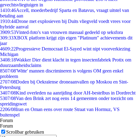
gevechtsvliegtuigen in
14
10:46
Accell, moederbedrijf Sparta en Batavus, vraagt uitstel van
betaling aan
19
10:44
Drone met explosieven bij Duits vliegveld voedt vrees voor
hybride aanval
39
09:53
Vinted-foto's van vrouwen massaal gedeeld op seksfora
3
09:33
XBOX platform krijgt zijn eigen "Platinum" achievements dit
jaar
46
09:22
Progressieve Democraat El-Sayed wint nipt voorverkiezing
Michigan
34
08:18
Wakker Dier dient klacht in tegen insectenfabriek Protix om
duurzaamheidsclaims
85
07/08
'Witte' mannen discrimineren is volgens OM geen enkel
probleem
27
07/08
Doden bij Oekraïense droneaanvallen op Moskou en Sint-
Petersburg
34
07/08
Kind overleden na aanrijding door AH-bestelbus in Dordrecht
53
07/08
Van den Brink zet nog eens 14 gemeenten onder toezicht om
spreidingswet
22
06/08
Iran en Oman eens over route Straat van Hormuz, VS
buitenspel
Forum
Forum
Scrollbar gebruiken