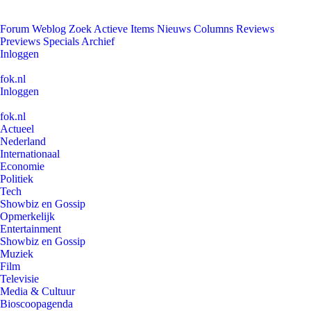
Forum
Weblog
Zoek
Actieve Items
Nieuws
Columns
Reviews
Previews
Specials
Archief
Inloggen
fok.nl
Inloggen
fok.nl
Actueel
Nederland
Internationaal
Economie
Politiek
Tech
Showbiz en Gossip
Opmerkelijk
Entertainment
Showbiz en Gossip
Muziek
Film
Televisie
Media & Cultuur
Bioscoopagenda