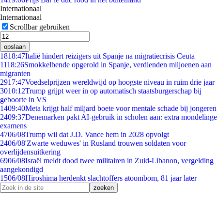
Internationaal
Internationaal
Scrollbar gebruiken
opslaan
18
18:47
Italië hindert reizigers uit Spanje na migratiecrisis Ceuta
11
18:26
Smokkelbende opgerold in Spanje, verdienden miljoenen aan
migranten
29
17:47
Voedselprijzen wereldwijd op hoogste niveau in ruim drie jaar
30
10:12
Trump grijpt weer in op automatisch staatsburgerschap bij
geboorte in VS
14
09:40
Meta krijgt half miljard boete voor mentale schade bij jongeren
24
09:37
Denemarken pakt AI-gebruik in scholen aan: extra mondelinge
examens
47
06/08
Trump wil dat J.D. Vance hem in 2028 opvolgt
24
06/08
'Zwarte weduwes' in Rusland trouwen soldaten voor
overlijdensuitkering
69
06/08
Israël meldt dood twee militairen in Zuid-Libanon, vergelding
aangekondigd
15
06/08
Hiroshima herdenkt slachtoffers atoombom, 81 jaar later