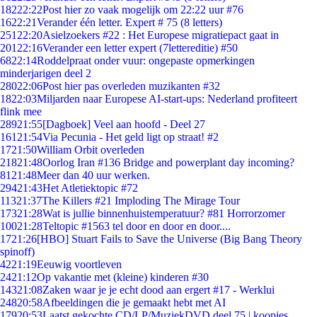
182
22:22
Post hier zo vaak mogelijk om 22:22 uur #76
16
22:21
Verander één letter. Expert # 75 (8 letters)
251
22:20
Asielzoekers #22 : Het Europese migratiepact gaat in
201
22:16
Verander een letter expert (7lettereditie) #50
68
22:14
Roddelpraat onder vuur: ongepaste opmerkingen
minderjarigen deel 2
280
22:06
Post hier pas overleden muzikanten #32
18
22:03
Miljarden naar Europese AI-start-ups: Nederland profiteert
flink mee
289
21:55
[Dagboek] Veel aan hoofd - Deel 27
161
21:54
Via Pecunia - Het geld ligt op straat! #2
17
21:50
William Orbit overleden
218
21:48
Oorlog Iran #136 Bridge and powerplant day incoming?
81
21:48
Meer dan 40 uur werken.
294
21:43
Het Atletiektopic #72
113
21:37
The Killers #21 Imploding The Mirage Tour
173
21:28
Wat is jullie binnenhuistemperatuur? #81 Horrorzomer
100
21:28
Teltopic #1563 tel door en door en door....
17
21:26
[HBO] Stuart Fails to Save the Universe (Big Bang Theory
spinoff)
42
21:19
Eeuwig voortleven
24
21:12
Op vakantie met (kleine) kinderen #30
143
21:08
Zaken waar je je echt dood aan ergert #17 - Werklui
248
20:58
Afbeeldingen die je gemaakt hebt met AI
179
20:53
Laatst gekochte CD/LP/MuziekDVD deel 75 | koopjes