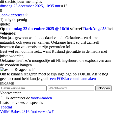
dit slechts jouw mening is.
dinsdag 23 december 2025, 10:35 uur
#13
0
Joopklepzeiker
Tjemig de pemig
quote:
Op
maandag 22 december 2025 @ 16:16
schreef
DarkAngel58
het
volgende:
Nou ja... gewoon wanhoopsdaad van de Oekraïne... en dat ze
natuurlijk ook geen eer kennen, Oekraïne heeft zojuist zichzelf
bewezen dat ze terroristen zijn geworden lol.
Best wel een domme zet... want Rusland gebruikte in de media met
juiste woorden,
Oekraïne heeft zo'n mongooltje uit NL ingehuurd die explosieven aan
de voordeur hangen.
Reageer zelf
Om te kunnen reageren moet je zijn ingelogd op FOK.nl. Als je nog
geen account hebt kun je gratis
een FOK!account aanmaken
Inloggen
Voorwaarden
Ik accepteer de
voorwaarden
.
Laatste reviews en specials
special
VrijMiBabes #316 (not very sfw!)