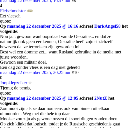
maandag 22 december 2025, 16:37 uur
#9
4
Fleischmeister
Eet vleesch
quote:
Op
maandag 22 december 2025 @ 16:16
schreef
DarkAngel58
het
volgende:
Nou ja... gewoon wanhoopsdaad van de Oekraïne... en dat ze
natuurlijk ook geen eer kennen, Oekraïne heeft zojuist zichzelf
bewezen dat ze terroristen zijn geworden lol.
Best wel een domme zet... want Rusland gebruikte in de media met
juiste woorden,
Gewoon een militair doel.
Een dag zonder vlees is een dag niet geleefd
maandag 22 december 2025, 20:25 uur
#10
0
Joopklepzeiker
Tjemig de pemig
quote:
Op
maandag 22 december 2025 @ 12:05
schreef
2NutZ
het
volgende:
Zou mooi zijn als ze daar nou eens ook van binnen uit elkaar
uitmoorden. Weg met die hele top daar.
Mooiste zou zijn als gewone russen dit soort dingen zouden doen.
Op zich klinkt dat logisch, totdat je de Russische geschiedenis gaat