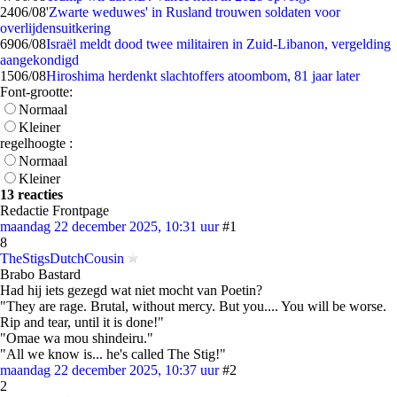
24
06/08
'Zwarte weduwes' in Rusland trouwen soldaten voor
overlijdensuitkering
69
06/08
Israël meldt dood twee militairen in Zuid-Libanon, vergelding
aangekondigd
15
06/08
Hiroshima herdenkt slachtoffers atoombom, 81 jaar later
Font-grootte:
Normaal
Kleiner
regelhoogte :
Normaal
Kleiner
13 reacties
Redactie Frontpage
maandag 22 december 2025, 10:31 uur
#1
8
TheStigsDutchCousin
Brabo Bastard
Had hij iets gezegd wat niet mocht van Poetin?
"They are rage. Brutal, without mercy. But you.... You will be worse.
Rip and tear, until it is done!"
"Omae wa mou shindeiru."
"All we know is... he's called The Stig!"
maandag 22 december 2025, 10:37 uur
#2
2