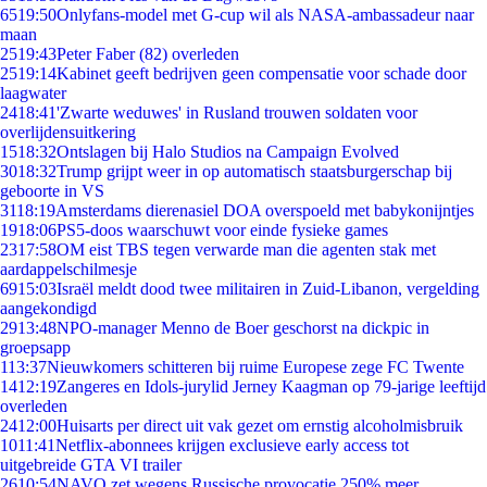
65
19:50
Onlyfans-model met G-cup wil als NASA-ambassadeur naar
maan
25
19:43
Peter Faber (82) overleden
25
19:14
Kabinet geeft bedrijven geen compensatie voor schade door
laagwater
24
18:41
'Zwarte weduwes' in Rusland trouwen soldaten voor
overlijdensuitkering
15
18:32
Ontslagen bij Halo Studios na Campaign Evolved
30
18:32
Trump grijpt weer in op automatisch staatsburgerschap bij
geboorte in VS
31
18:19
Amsterdams dierenasiel DOA overspoeld met babykonijntjes
19
18:06
PS5-doos waarschuwt voor einde fysieke games
23
17:58
OM eist TBS tegen verwarde man die agenten stak met
aardappelschilmesje
69
15:03
Israël meldt dood twee militairen in Zuid-Libanon, vergelding
aangekondigd
29
13:48
NPO-manager Menno de Boer geschorst na dickpic in
groepsapp
1
13:37
Nieuwkomers schitteren bij ruime Europese zege FC Twente
14
12:19
Zangeres en Idols-jurylid Jerney Kaagman op 79-jarige leeftijd
overleden
24
12:00
Huisarts per direct uit vak gezet om ernstig alcoholmisbruik
10
11:41
Netflix-abonnees krijgen exclusieve early access tot
uitgebreide GTA VI trailer
26
10:54
NAVO zet wegens Russische provocatie 250% meer