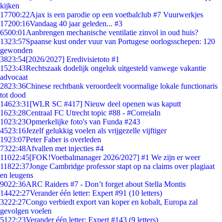
kijken
177
00:22
Ajax is een parodie op een voetbalclub #7 Vuurwerkjes
172
00:16
Vandaag 40 jaar geleden... #3
65
00:01
Aanbrengen mechanische ventilatie zinvol in oud huis?
13
23:57
Spaanse kust onder vuur van Portugese oorlogsschepen: 120
gewonden
38
23:54
[2026/2027] Eredivisietoto #1
15
23:43
Rechtszaak dodelijk ongeluk uitgesteld vanwege vakantie
advocaat
28
23:36
Chinese rechtbank veroordeelt voormalige lokale functionaris
tot dood
146
23:31
[WLR SC #417] Nieuw deel openen was kaputt
16
23:28
Centraal FC Utrecht topic #88 - #CorreiaIn
10
23:23
Opmerkelijke foto's van Funda #243
45
23:16
Jezelf gelukkig voelen als vrijgezelle vijftiger
19
23:07
Peter Faber is overleden
73
22:48
Afvallen met injecties #4
110
22:45
[FOK!Voetbalmanager 2026/2027] #1 We zijn er weer
118
22:37
Jonge Cambridge professor stapt op na claims over plagiaat
en leugens
90
22:36
ARC Raiders #7 - Don’t forget about Stella Montis
144
22:27
Verander één letter: Expert #91 (10 letters)
32
22:27
Congo verbiedt export van koper en kobalt, Europa zal
gevolgen voelen
51
22:23
Verander één letter: Expert #143 (9 letters)