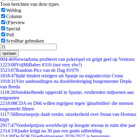
Toon berichten van deze types
Weblog
Column
(P)review
Special
Poll
Scrollbar gebruiken
opslaan
0
04:46
Niewiadoma profiteert van pokerspel en grijpt geel op Ventoux
12
23:08
VrijMiBabes #316 (not very sfw!)
35
23:07
Random Pics van de Dag #1979
18
18:47
Italië hindert reizigers uit Spanje na migratiecrisis Ceuta
19
18:31
Vier aanhoudingen na doodsbedreiging burgemeester Depla
van Breda
11
18:26
Smokkelbende opgerold in Spanje, verdienden miljoenen aan
migranten
22
18:08
CDA en D66 willen ingrijpen tegen 'gluurbrillen' die mensen
ongemerkt filmen
11
17:56
Benzineprijs daalt verder, onzekerheid over Straat van Hormuz
blijft
29
17:47
Voedselprijzen wereldwijd op hoogste niveau in ruim drie jaar
23
14:33
Quake krijgt na 30 jaar een gratis uitbreiding
2
14:30
De FOK!Voetbalmanager 2026/2027 is begonnen