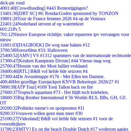
dick-pic rond
40
01:40
[Crowdfunding] #443 Rentestijgingen?
134
01:36
[DRT SC] #6: RendacGoden sponsored by TONZON
198
01:28
Tour de France femmes 2026 #4 op de Ventoux
224
01:24
Nederland stevent af op watertekort
6
01:21
Ps 5
7
01:12
Nieuwe Europese richtlijn: vaker repareren ipv vervangen voor
nieuw
116
01:03
[DAGBOEK] De weg naar balans #12
37
00:58
Horrorfilms #33: Halloween
254
00:52
[AMV] VS #1312 spammers van de internationale rechtsorde
173
00:47
[Keuken Kampioen Divisie] #44 Vitesse mag weg
257
00:47
Hennie van der Most failliet verklaard
184
00:46
[RTL] B&B vol liefde 6de seizoen #4
273
00:44
De Avondetappe #176 - Met Ellen ten Damme.
4
00:40
Het gezellige Eurojackpot KNVB Bekertopic 2026/27 #1
58
00:39
[ATP Tour] #169 Tosti Tallon back on fire
276
00:37
Tropisch aquarium #73 - Het blijft toch kriebelen.
186
00:35
Big Brother International # 56 Worlds RLS, BBs, GH, GF,
OT
202
00:32
Politieke meme's en spotprenten #11
92
00:31
Vrouwen willen geen man meer #30
251
00:27
[Videoland] B&B vol liefde 6de seizoen #1 voor de
vooruitkijkers
117
00:23
[MTV] Ex on the beach Double Dutch #17 wederom aapjes