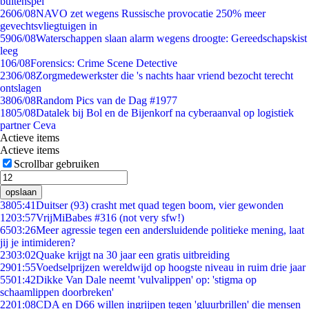
buitenspel
26
06/08
NAVO zet wegens Russische provocatie 250% meer
gevechtsvliegtuigen in
59
06/08
Waterschappen slaan alarm wegens droogte: Gereedschapskist
leeg
1
06/08
Forensics: Crime Scene Detective
23
06/08
Zorgmedewerkster die 's nachts haar vriend bezocht terecht
ontslagen
38
06/08
Random Pics van de Dag #1977
18
05/08
Datalek bij Bol en de Bijenkorf na cyberaanval op logistiek
partner Ceva
Actieve items
Actieve items
Scrollbar gebruiken
opslaan
38
05:41
Duitser (93) crasht met quad tegen boom, vier gewonden
12
03:57
VrijMiBabes #316 (not very sfw!)
65
03:26
Meer agressie tegen een andersluidende politieke mening, laat
jij je intimideren?
23
03:02
Quake krijgt na 30 jaar een gratis uitbreiding
29
01:55
Voedselprijzen wereldwijd op hoogste niveau in ruim drie jaar
55
01:42
Dikke Van Dale neemt 'vulvalippen' op: 'stigma op
schaamlippen doorbreken'
22
01:08
CDA en D66 willen ingrijpen tegen 'gluurbrillen' die mensen