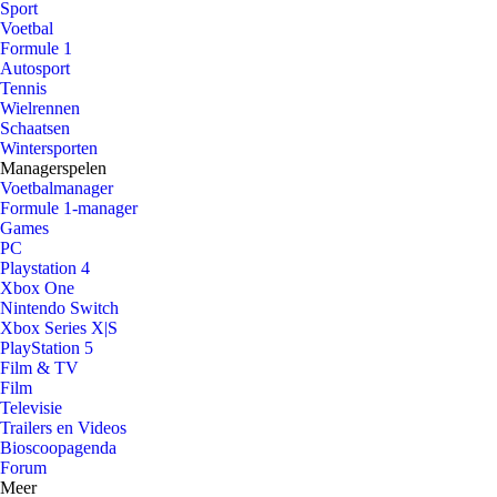
Sport
Voetbal
Formule 1
Autosport
Tennis
Wielrennen
Schaatsen
Wintersporten
Managerspelen
Voetbalmanager
Formule 1-manager
Games
PC
Playstation 4
Xbox One
Nintendo Switch
Xbox Series X|S
PlayStation 5
Film & TV
Film
Televisie
Trailers en Videos
Bioscoopagenda
Forum
Meer