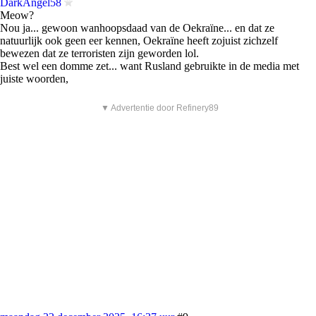
DarkAngel58
Meow?
Nou ja... gewoon wanhoopsdaad van de Oekraïne... en dat ze
natuurlijk ook geen eer kennen, Oekraïne heeft zojuist zichzelf
bewezen dat ze terroristen zijn geworden lol.
Best wel een domme zet... want Rusland gebruikte in de media met
juiste woorden,
▼ Advertentie door Refinery89