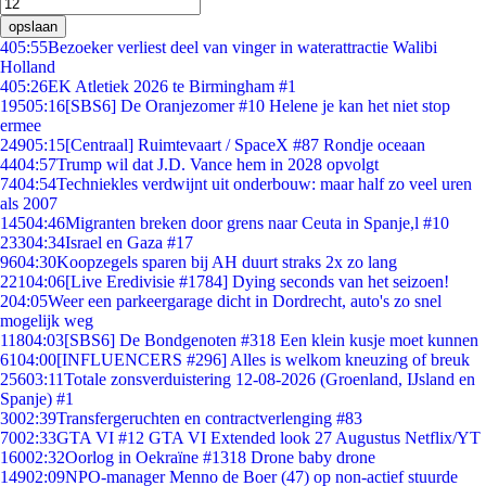
opslaan
4
05:55
Bezoeker verliest deel van vinger in waterattractie Walibi
Holland
4
05:26
EK Atletiek 2026 te Birmingham #1
195
05:16
[SBS6] De Oranjezomer #10 Helene je kan het niet stop
ermee
249
05:15
[Centraal] Ruimtevaart / SpaceX #87 Rondje oceaan
44
04:57
Trump wil dat J.D. Vance hem in 2028 opvolgt
74
04:54
Techniekles verdwijnt uit onderbouw: maar half zo veel uren
als 2007
145
04:46
Migranten breken door grens naar Ceuta in Spanje,l #10
233
04:34
Israel en Gaza #17
96
04:30
Koopzegels sparen bij AH duurt straks 2x zo lang
221
04:06
[Live Eredivisie #1784] Dying seconds van het seizoen!
2
04:05
Weer een parkeergarage dicht in Dordrecht, auto's zo snel
mogelijk weg
118
04:03
[SBS6] De Bondgenoten #318 Een klein kusje moet kunnen
61
04:00
[INFLUENCERS #296] Alles is welkom kneuzing of breuk
256
03:11
Totale zonsverduistering 12-08-2026 (Groenland, IJsland en
Spanje) #1
30
02:39
Transfergeruchten en contractverlenging #83
70
02:33
GTA VI #12 GTA VI Extended look 27 Augustus Netflix/YT
160
02:32
Oorlog in Oekraïne #1318 Drone baby drone
149
02:09
NPO-manager Menno de Boer (47) op non-actief stuurde