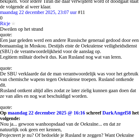
bekijken. Voor iedere Tiran die daar verwijderd word of doodgaat staat
de volgende al weer klaar.
maandag 22 december 2025, 23:07 uur
#11
0
Ricje
Dweilen op het strand
quote:
Een jaar geleden werd een andere Russische generaal gedood door een
bomaanslag in Moskou. Destijds eiste de Oekraïense veiligheidsdienst
(SBU) de verantwoordelijkheid voor de aanslag op.
Legitiem militair doelwit dus. Kan Rusland nog wat van leren.
quote:
De SBU verklaarde dat de man verantwoordelijk was voor het gebruik
van chemische wapens tegen Oekraïense troepen. Rusland ontkende
dit.
Rusland ontkent altijd alles zodat ze later zielig kunnen gaan doen dat
ze van alles en nog wat beschuldigd worden.
quote:
Op
maandag 22 december 2025 @ 16:16
schreef
DarkAngel58
het
volgende:
Nou ja... gewoon wanhoopsdaad van de Oekraïne... en dat ze
natuurlijk ook geen eer kennen,
Projecteert je nu? Of bedoelde je Rusland te zeggen? Want Oekraïne