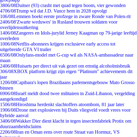
38
06/08
Duitser (93) crasht met quad tegen boom, vier gewonden
47
06/08
Trump wil dat J.D. Vance hem in 2028 opvolgt
1
06/08
Lemmen boekt eerste profzege in zware Ronde van Polen-rit
24
06/08
'Zwarte weduwes' in Rusland trouwen soldaten voor
overlijdensuitkering
14
06/08
Zangeres en Idols-jurylid Jerney Kaagman op 79-jarige leeftijd
overleden
10
06/08
Netflix-abonnees krijgen exclusieve early access tot
uitgebreide GTA VI trailer
65
06/08
Onlyfans-model met G-cup wil als NASA-ambassadeur naar
maan
24
06/08
Huisarts per direct uit vak gezet om ernstig alcoholmisbruik
3
06/08
XBOX platform krijgt zijn eigen "Platinum" achievements dit
jaar
12
06/08
Capibara's lopen Braziliaans parlementsgebouw Mato Grosso
binnen
69
06/08
Israël meldt dood twee militairen in Zuid-Libanon, vergelding
aangekondigd
15
06/08
Hiroshima herdenkt slachtoffers atoombom, 81 jaar later
19
06/08
Drone met explosieven bij Duits vliegveld voedt vrees voor
hybride aanval
34
06/08
Wakker Dier dient klacht in tegen insectenfabriek Protix om
duurzaamheidsclaims
22
06/08
Iran en Oman eens over route Straat van Hormuz, VS