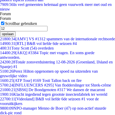
79
09:56
In veel gemeenten helemaal geen vuurwerk meer met oud en
nieuw
Forum
Forum
Scrollbar gebruiken
opslaan
218
00:34
[AMV] VS #1312 spammers van de internationale rechtsorde
149
00:31
[RTL] B&B vol liefde 6de seizoen #4
4
00:31
Tony Scott (54) overleden
144
00:29
[AKQ] #3384 Topic met vragen. En soms goede
antwoorden.
242
00:28
Totale zonsverduistering 12-08-2026 (Groenland, IJsland en
Spanje) #1
51
00:26
Perez Hilton opgenomen op spoed na uitzenden van
gruwelijke video
16
00:25
[ATP Tour] #169 Tosti Tallon back on fire
57
00:24
[INFLUENCERS #295] Van flodderslinger tot Shrek-crème
210
00:21
[SBS6] De Bondgenoten #317 We dansen de macaroni
19
00:16
Klacht ingediend tegen grootste insectenfabriek ter wereld
227
00:11
[Videoland] B&B vol liefde 6de seizoen #1 voor de
vooruitkijkers
98
00:09
NPO-manager Menno de Boer (47) op non-actief stuurde
dick-pic rond