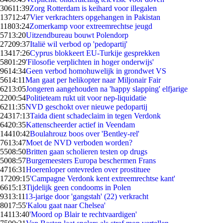
306
11:39
Zorg Rotterdam is keihard voor illegalen
137
12:47
Vier verkrachters opgehangen in Pakistan
118
03:24
Zomerkamp voor extreemrechtse jeugd
57
13:20
Uitzendbureau bouwt Polendorp
272
09:37
Italië wil verbod op 'pedopartij'
134
17:26
Cyprus blokkeert EU-Turkije gesprekken
58
01:29
'Filosofie verplichten in hoger onderwijs'
96
14:34
Geen verbod homohuwelijk in grondwet VS
56
14:11
Man gaat per helikopter naar Miljonair Fair
62
13:05
Jongeren aangehouden na 'happy slapping' elfjarige
22
00:54
Politieteam rukt uit voor nep-liquidatie
62
11:35
NVD geschokt over nieuwe pedopartij
243
17:13
Taida dient schadeclaim in tegen Verdonk
64
20:35
Kattenscheerder actief in Veendam
144
10:42
Boulahrouz boos over 'Bentley-rel'
76
13:47
Moet de NVD verboden worden?
55
08:50
Britten gaan scholieren testen op drugs
50
08:57
Burgemeesters Europa beschermen Frans
47
16:31
Hoerenloper ontevreden over prostituee
172
09:15
'Campagne Verdonk kent extreemrechtse kant'
66
15:13
Tijdelijk geen condooms in Polen
93
13:11
13-jarige door 'gangstah' (22) verkracht
80
17:55
'Kalou gaat naar Chelsea'
141
13:40
'Moord op Blair te rechtvaardigen'