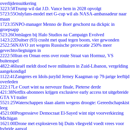
overlijdensuitkering
32
23:58
Trump wil dat J.D. Vance hem in 2028 opvolgt
57
23:55
Onlyfans-model met G-cup wil als NASA-ambassadeur naar
maan
17
23:35
NPO-manager Menno de Boer geschorst na dickpic in
groepsapp
5
23:26
Ontslagen bij Halo Studios na Campaign Evolved
14
23:22
Duitser (93) crasht met quad tegen boom, vier gewonden
25
22:56
NAVO zet wegens Russische provocatie 250% meer
gevechtsvliegtuigen in
22
22:50
Iran en Oman eens over route Straat van Hormuz, VS
buitenspel
48
22:46
Israël meldt dood twee militairen in Zuid-Libanon, vergelding
aangekondigd
11
22:41
Zangeres en Idols-jurylid Jerney Kaagman op 79-jarige leeftijd
overleden
2
22:17
Le Court wint na nerveuze finale, Pieterse derde
4
21:38
Netflix-abonnees krijgen exclusieve early access tot uitgebreide
GTA VI trailer
55
21:25
Waterschappen slaan alarm wegens droogte: Gereedschapskist
leeg
45
21:00
Progressieve Democraat El-Sayed wint nipt voorverkiezing
Michigan
16
21:00
Drone met explosieven bij Duits vliegveld voedt vrees voor
hybride aanval