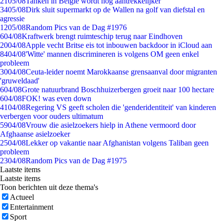
21
05/08
Tanken in België wordt nóg aantrekkelijker
34
05/08
Dirk sluit supermarkt op de Wallen na golf van diefstal en
agressie
12
05/08
Random Pics van de Dag #1976
6
04/08
Kraftwerk brengt ruimteschip terug naar Eindhoven
20
04/08
Apple vecht Britse eis tot inbouwen backdoor in iCloud aan
84
04/08
'Witte' mannen discrimineren is volgens OM geen enkel
probleem
30
04/08
Ceuta-leider noemt Marokkaanse grensaanval door migranten
'gruweldaad'
6
04/08
Grote natuurbrand Boschhuizerbergen groeit naar 100 hectare
6
04/08
FOK! was even down
41
04/08
Regering VS geeft scholen die 'genderidentiteit' van kinderen
verbergen voor ouders ultimatum
59
04/08
Vrouw die asielzoekers hielp in Athene vermoord door
Afghaanse asielzoeker
25
04/08
Lekker op vakantie naar Afghanistan volgens Taliban geen
probleem
23
04/08
Random Pics van de Dag #1975
Laatste items
Laatste items
Toon berichten uit deze thema's
Actueel
Entertainment
Sport