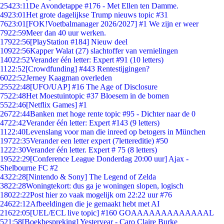
254
23:11
De Avondetappe #176 - Met Ellen ten Damme.
49
23:01
Het grote dagelijkse Trump nieuws topic #31
76
23:01
[FOK!Voetbalmanager 2026/2027] #1 We zijn er weer
79
22:59
Meer dan 40 uur werken.
179
22:56
[PlayStation #184] Nieuw deel
109
22:56
Kapper Walat (27) slachtoffer van vernielingen
140
22:52
Verander één letter: Expert #91 (10 letters)
11
22:52
[Crowdfunding] #443 Rentestijgingen?
60
22:52
Jerney Kaagman overleden
255
22:48
[UFO/UAP] #16 The Age of Disclosure
75
22:48
Het Moestuintopic #37 Bloesem in de bomen
55
22:46
[Netflix Games] #1
267
22:44
Banken met hoge rente topic #95 - Dichter naar de 0
47
22:42
Verander één letter: Expert #143 (9 letters)
11
22:40
Levenslang voor man die inreed op betogers in München
197
22:35
Verander een letter expert (7lettereditie) #50
12
22:30
Verander één letter. Expert # 75 (8 letters)
195
22:29
[Conference League Donderdag 20:00 uur] Ajax -
Shelbourne FC #2
43
22:28
[Nintendo & Sony] The Legend of Zelda
38
22:28
Woningtekort: dus ga je woningen slopen, logisch
180
22:22
Post hier zo vaak mogelijk om 22:22 uur #76
246
22:12
Afbeeldingen die je gemaakt hebt met AI
216
22:05
[UEL/ECL live topic] #160 GOAAAAAAAAAAAAAL
5
21:58
[Boekbespreking] Yesteryear - Caro Claire Burke