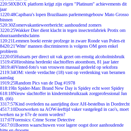
2
20:58
XBOX platform krijgt zijn eigen "Platinum" achievements dit
jaar
12
20:48
Capibara's lopen Braziliaans parlementsgebouw Mato Grosso
binnen
5
20:30
Zomervakantieweerbericht: aanhoudend zomers
32
20:25
Wakker Dier dient klacht in tegen insectenfabriek Protix om
duurzaamheidsclaims
1
20:21
Lemmen boekt eerste profzege in zware Ronde van Polen-rit
84
20:21
'Witte' mannen discrimineren is volgens OM geen enkel
probleem
22
20:05
Huisarts per direct uit vak gezet om ernstig alcoholmisbruik
15
19:45
Hiroshima herdenkt slachtoffers atoombom, 81 jaar later
38
19:40
Vinted-foto's van vrouwen massaal gedeeld op seksfora
21
19:34
OM: vierde verdachte (18) vast op verdenking van beramen
aanslag
19
19:25
Random Pics van de Dag #1978
8
18:19
In Spider-Man: Brand New Day is Spidey echt weer Spidey
6
18:18
Nieuw slachtoffer in kindermisbruikzaak zorgprofessional Jan
B. (66)
33
17:57
Kind overleden na aanrijding door AH-bestelbus in Dordrecht
45
17:10
Doorwerken na AOW-leeftijd vaker vastgelegd in cao's, moet
werken na je 67e de norm worden?
1
17:07
Forensics: Crime Scene Detective
56
17:01
Boeren waarschuwen voor lagere oogst door aanhoudende
hitte en droogte