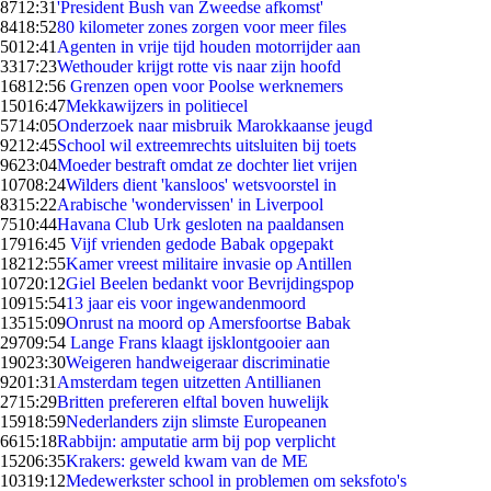
87
12:31
'President Bush van Zweedse afkomst'
84
18:52
80 kilometer zones zorgen voor meer files
50
12:41
Agenten in vrije tijd houden motorrijder aan
33
17:23
Wethouder krijgt rotte vis naar zijn hoofd
168
12:56
Grenzen open voor Poolse werknemers
150
16:47
Mekkawijzers in politiecel
57
14:05
Onderzoek naar misbruik Marokkaanse jeugd
92
12:45
School wil extreemrechts uitsluiten bij toets
96
23:04
Moeder bestraft omdat ze dochter liet vrijen
107
08:24
Wilders dient 'kansloos' wetsvoorstel in
83
15:22
Arabische 'wondervissen' in Liverpool
75
10:44
Havana Club Urk gesloten na paaldansen
179
16:45
Vijf vrienden gedode Babak opgepakt
182
12:55
Kamer vreest militaire invasie op Antillen
107
20:12
Giel Beelen bedankt voor Bevrijdingspop
109
15:54
13 jaar eis voor ingewandenmoord
135
15:09
Onrust na moord op Amersfoortse Babak
297
09:54
Lange Frans klaagt ijsklontgooier aan
190
23:30
Weigeren handweigeraar discriminatie
92
01:31
Amsterdam tegen uitzetten Antillianen
27
15:29
Britten prefereren elftal boven huwelijk
159
18:59
Nederlanders zijn slimste Europeanen
66
15:18
Rabbijn: amputatie arm bij pop verplicht
152
06:35
Krakers: geweld kwam van de ME
103
19:12
Medewerkster school in problemen om seksfoto's