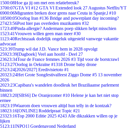
15
00:08
Hoe ga jij om met een relatiebreuk?
37
00:07
GTA VI #12 GTA VI Extended look 27 Augustus Netflix/YT
69
00:06
Migranten breken door grens naar Ceuta in Spanje,l #10
185
00:05
Oorlog Iran #136 Bridge and powerplant day incoming?
274
23:56
Post hier pas overleden muzikanten #32
17
23:49
Pinda-allergie? Andermans poep slikken helpt misschien
15
23:41
Vrouwen willen geen man meer #30
11
23:40
Rechtszaak dodelijk ongeluk uitgesteld vanwege vakantie
advocaat
5
23:39
Trump wil dat J.D. Vance hem in 2028 opvolgt
259
23:39
[Dagboek] Veel aan hoofd - Deel 27
236
23:34
Tour de France femmes 2026 #3 Tijd voor de borstcrawl
51
23:27
Oorlog in Oekraïne #1318 Drone baby drone
25
23:24
[2026/2027] Eredivisietoto #1
203
23:24
Het Grote Songfestivalfeest Ziggo Dome #5 13 november
2026
20
23:23
Capibara's wandelen doodleuk het Braziliaanse parlement
binnen
188
23:20
[SBS6] De Oranjezomer #10 Helene je kan het niet stop
ermee
18
23:19
Waarom doen vrouwen altijd hun telly in de kontzak?
180
23:16
[ONLINE] Roddelpraat Topic #21
233
23:16
Top 2000 Editie 2025 #243 Alle dikzakken willen op je
lijken
51
23:11
[NPO1] Goedenavond Nederland