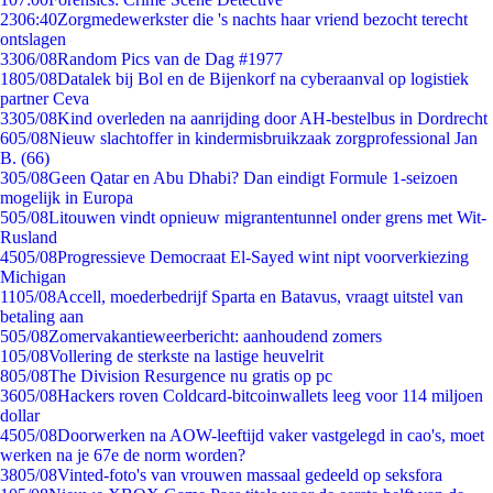
23
06:40
Zorgmedewerkster die 's nachts haar vriend bezocht terecht
ontslagen
33
06/08
Random Pics van de Dag #1977
18
05/08
Datalek bij Bol en de Bijenkorf na cyberaanval op logistiek
partner Ceva
33
05/08
Kind overleden na aanrijding door AH-bestelbus in Dordrecht
6
05/08
Nieuw slachtoffer in kindermisbruikzaak zorgprofessional Jan
B. (66)
3
05/08
Geen Qatar en Abu Dhabi? Dan eindigt Formule 1-seizoen
mogelijk in Europa
5
05/08
Litouwen vindt opnieuw migrantentunnel onder grens met Wit-
Rusland
45
05/08
Progressieve Democraat El-Sayed wint nipt voorverkiezing
Michigan
11
05/08
Accell, moederbedrijf Sparta en Batavus, vraagt uitstel van
betaling aan
5
05/08
Zomervakantieweerbericht: aanhoudend zomers
1
05/08
Vollering de sterkste na lastige heuvelrit
8
05/08
The Division Resurgence nu gratis op pc
36
05/08
Hackers roven Coldcard-bitcoinwallets leeg voor 114 miljoen
dollar
45
05/08
Doorwerken na AOW-leeftijd vaker vastgelegd in cao's, moet
werken na je 67e de norm worden?
38
05/08
Vinted-foto's van vrouwen massaal gedeeld op seksfora