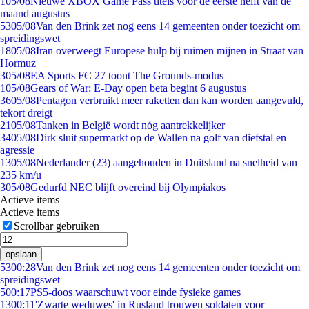
1
05/08
Nieuwe XBOX Game Pass titels voor de eerste helft van de
maand augustus
53
05/08
Van den Brink zet nog eens 14 gemeenten onder toezicht om
spreidingswet
18
05/08
Iran overweegt Europese hulp bij ruimen mijnen in Straat van
Hormuz
3
05/08
EA Sports FC 27 toont The Grounds-modus
1
05/08
Gears of War: E-Day open beta begint 6 augustus
36
05/08
Pentagon verbruikt meer raketten dan kan worden aangevuld,
tekort dreigt
21
05/08
Tanken in België wordt nóg aantrekkelijker
34
05/08
Dirk sluit supermarkt op de Wallen na golf van diefstal en
agressie
13
05/08
Nederlander (23) aangehouden in Duitsland na snelheid van
235 km/u
3
05/08
Gedurfd NEC blijft overeind bij Olympiakos
Actieve items
Actieve items
Scrollbar gebruiken
opslaan
53
00:28
Van den Brink zet nog eens 14 gemeenten onder toezicht om
spreidingswet
5
00:17
PS5-doos waarschuwt voor einde fysieke games
13
00:11
'Zwarte weduwes' in Rusland trouwen soldaten voor