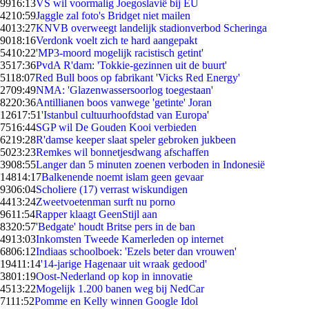
99
16:13
VS wil voormalig Joegoslavië bij EU
42
10:59
Jaggle zal foto's Bridget niet mailen
40
13:27
KNVB overweegt landelijk stadionverbod Scheringa
90
18:16
Verdonk voelt zich te hard aangepakt
54
10:22
'MP3-moord mogelijk racistisch getint'
35
17:36
PvdA R'dam: 'Tokkie-gezinnen uit de buurt'
51
18:07
Red Bull boos op fabrikant 'Vicks Red Energy'
27
09:49
NMA: 'Glazenwassersoorlog toegestaan'
82
20:36
Antillianen boos vanwege 'getinte' Joran
126
17:51
'Istanbul cultuurhoofdstad van Europa'
75
16:44
SGP wil De Gouden Kooi verbieden
62
19:28
R'damse keeper slaat speler gebroken jukbeen
50
23:23
Remkes wil bonnetjesdwang afschaffen
39
08:55
Langer dan 5 minuten zoenen verboden in Indonesië
148
14:17
Balkenende noemt islam geen gevaar
93
06:04
Scholiere (17) verrast wiskundigen
44
13:24
Zweetvoetenman surft nu porno
96
11:54
Rapper klaagt GeenStijl aan
83
20:57
'Bedgate' houdt Britse pers in de ban
49
13:03
Inkomsten Tweede Kamerleden op internet
68
06:12
Indiaas schoolboek: 'Ezels beter dan vrouwen'
194
11:14
'14-jarige Hagenaar uit wraak gedood'
38
01:19
Oost-Nederland op kop in innovatie
45
13:22
Mogelijk 1.200 banen weg bij NedCar
71
11:52
Pomme en Kelly winnen Google Idol