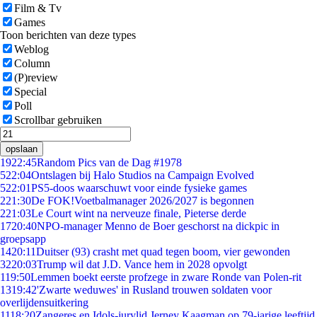
Film & Tv
Games
Toon berichten van deze types
Weblog
Column
(P)review
Special
Poll
Scrollbar gebruiken
opslaan
19
22:45
Random Pics van de Dag #1978
5
22:04
Ontslagen bij Halo Studios na Campaign Evolved
5
22:01
PS5-doos waarschuwt voor einde fysieke games
2
21:30
De FOK!Voetbalmanager 2026/2027 is begonnen
2
21:03
Le Court wint na nerveuze finale, Pieterse derde
17
20:40
NPO-manager Menno de Boer geschorst na dickpic in
groepsapp
14
20:11
Duitser (93) crasht met quad tegen boom, vier gewonden
32
20:03
Trump wil dat J.D. Vance hem in 2028 opvolgt
1
19:50
Lemmen boekt eerste profzege in zware Ronde van Polen-rit
13
19:42
'Zwarte weduwes' in Rusland trouwen soldaten voor
overlijdensuitkering
11
18:20
Zangeres en Idols-jurylid Jerney Kaagman op 79-jarige leeftijd