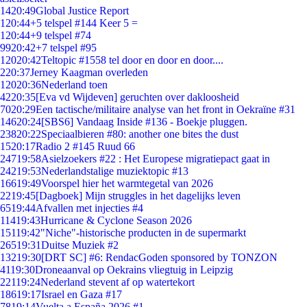
14
20:49
Global Justice Report
1
20:44
+5 telspel #144 Keer 5 =
1
20:44
+9 telspel #74
99
20:42
+7 telspel #95
120
20:42
Teltopic #1558 tel door en door en door....
2
20:37
Jerney Kaagman overleden
120
20:36
Nederland toen
42
20:35
[Eva vd Wijdeven] geruchten over dakloosheid
70
20:29
Een tactische/militaire analyse van het front in Oekraïne #31
146
20:24
[SBS6] Vandaag Inside #136 - Boekje pluggen.
238
20:22
Speciaalbieren #80: another one bites the dust
15
20:17
Radio 2 #145 Ruud 66
247
19:58
Asielzoekers #22 : Het Europese migratiepact gaat in
242
19:53
Nederlandstalige muziektopic #13
166
19:49
Voorspel hier het warmtegetal van 2026
22
19:45
[Dagboek] Mijn struggles in het dagelijks leven
65
19:44
Afvallen met injecties #4
114
19:43
Hurricane & Cyclone Season 2026
151
19:42
"Niche"-historische producten in de supermarkt
265
19:31
Duitse Muziek #2
132
19:30
[DRT SC] #6: RendacGoden sponsored by TONZON
41
19:30
Droneaanval op Oekrains vliegtuig in Leipzig
221
19:24
Nederland stevent af op watertekort
186
19:17
Israel en Gaza #17
78
19:14
Vuelta a España 2026 #1