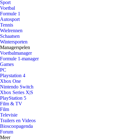
Sport
Voetbal
Formule 1
Autosport
Tennis
Wielrennen
Schaatsen
Wintersporten
Managerspelen
Voetbalmanager
Formule 1-manager
Games
PC
Playstation 4
Xbox One
Nintendo Switch
Xbox Series X|S
PlayStation 5
Film & TV
Film
Televisie
Trailers en Videos
Bioscoopagenda
Forum
Meer