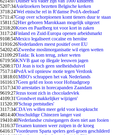
62
14:07
Duitser wil vader zijn van 1000 kinderen
52
07:34
Asielzoekers bezetten Belgische kerken
37
18:24
'Wel etnische rel in R'damse PvdA-deelraad'
57
11:47
Grap over schorpioenen komt tieners duur te staan
158
11:52
Hier geboren Marokkaan mogelijk uitgezet
23
18:20
Kroes en Paarlberg tot voor kort in zaken
31
17:24
Finland en Zuid-Europa openen arbeidsmarkt
91
08:54
Mexico legaliseert cocaïne en heroïne
119
16:26
Nederlanders meest positief over EU
542
02:45
Zweedse moslimorganisatie wil eigen wetten
211
09:29
Taida: Ik kom terug, zeker weten
67
19:56
KNVB gaat op illegale leeuwen jagen
52
08:17
DJ Jean is toch geen snelheidsduivel
75
17:14
PvdA wil opnieuw motie tegen Verdonk
138
18:01
MBO's schrappen het vak Nederlands
161
16:17
Geen geld en loon voor Hofstadgroep
15
17:34
30 arrestaties in horecapanden Zaandam
96
19:27
Jezus toont zich in chocoladevlek
41
09:31
'Grondwet makkelijker wijzigen'
115
20:39
'Schrap pretstudies'
31
17:34
CDA'ers willen meer geld voor koopkracht
48
14:40
Onschuldige Chinezen langer vast
194
10:40
Nederlandse cruisegangers doen niet aan fooien
31
16:37
Texanen kunnen weer zuipen in de kroeg
64
16:17
Voordeuren Sparta spelers geel-groen geschilderd