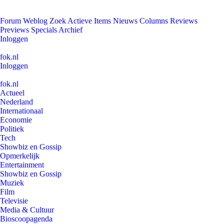
Forum
Weblog
Zoek
Actieve Items
Nieuws
Columns
Reviews
Previews
Specials
Archief
Inloggen
fok.nl
Inloggen
fok.nl
Actueel
Nederland
Internationaal
Economie
Politiek
Tech
Showbiz en Gossip
Opmerkelijk
Entertainment
Showbiz en Gossip
Muziek
Film
Televisie
Media & Cultuur
Bioscoopagenda