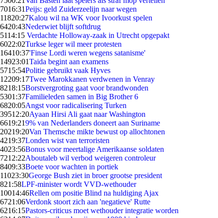
75
00:21
Van Basten laat spelers als straf mop vertellen
70
16:31
Peijs: geld Zuiderzeelijn naar wegen
118
20:27
Kalou wil na WK voor Ivoorkust spelen
64
20:43
Nederwiet blijft softdrug
51
14:15
Verdachte Holloway-zaak in Utrecht opgepakt
60
22:02
Turkse leger wil meer protesten
164
10:37
'Finse Lordi weren wegens satanisme'
149
23:01
Taida begint aan examens
57
15:54
Politie gebruikt vaak Hyves
122
09:17
Twee Marokkanen verdwenen in Venray
82
18:15
Borstvergroting gaat voor brandwonden
53
01:37
Familieleden samen in Big Brother 6
68
20:05
Angst voor radicalisering Turken
395
12:20
Ayaan Hirsi Ali gaat naar Washington
66
19:21
9% van Nederlanders doneert aan Suriname
202
19:20
Van Themsche mikte bewust op allochtonen
42
19:37
Londen wist van terroristen
40
23:56
Bonus voor meertalige Amerikaanse soldaten
72
12:22
Aboutaleb wil verbod weigeren controleur
84
09:33
Boete voor wachten in portiek
110
23:30
George Bush ziet in broer grootse president
8
21:58
LPF-minister wordt VVD-wethouder
100
14:46
Rellen om positie Blind na huldiging Ajax
67
21:06
Verdonk stoort zich aan 'negatieve' Rutte
62
16:15
Pastors-criticus moet wethouder integratie worden