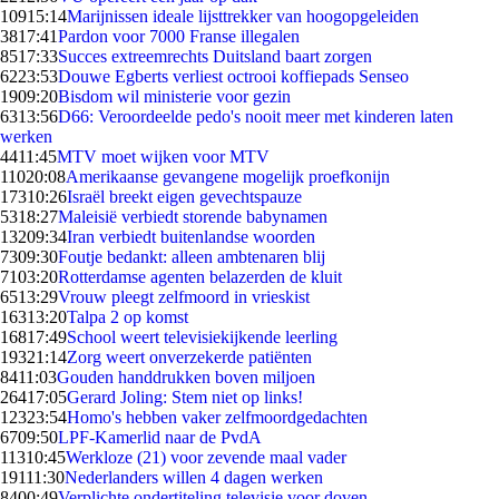
109
15:14
Marijnissen ideale lijsttrekker van hoogopgeleiden
38
17:41
Pardon voor 7000 Franse illegalen
85
17:33
Succes extreemrechts Duitsland baart zorgen
62
23:53
Douwe Egberts verliest octrooi koffiepads Senseo
19
09:20
Bisdom wil ministerie voor gezin
63
13:56
D66: Veroordeelde pedo's nooit meer met kinderen laten
werken
44
11:45
MTV moet wijken voor MTV
110
20:08
Amerikaanse gevangene mogelijk proefkonijn
173
10:26
Israël breekt eigen gevechtspauze
53
18:27
Maleisië verbiedt storende babynamen
132
09:34
Iran verbiedt buitenlandse woorden
73
09:30
Foutje bedankt: alleen ambtenaren blij
71
03:20
Rotterdamse agenten belazerden de kluit
65
13:29
Vrouw pleegt zelfmoord in vrieskist
163
13:20
Talpa 2 op komst
168
17:49
School weert televisiekijkende leerling
193
21:14
Zorg weert onverzekerde patiënten
84
11:03
Gouden handdrukken boven miljoen
264
17:05
Gerard Joling: Stem niet op links!
123
23:54
Homo's hebben vaker zelfmoordgedachten
67
09:50
LPF-Kamerlid naar de PvdA
113
10:45
Werkloze (21) voor zevende maal vader
191
11:30
Nederlanders willen 4 dagen werken
84
00:49
Verplichte ondertiteling televisie voor doven