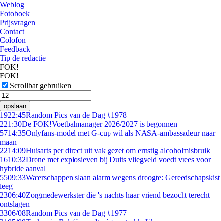
Weblog
Fotoboek
Prijsvragen
Contact
Colofon
Feedback
Tip de redactie
FOK!
FOK!
Scrollbar gebruiken
opslaan
19
22:45
Random Pics van de Dag #1978
2
21:30
De FOK!Voetbalmanager 2026/2027 is begonnen
57
14:35
Onlyfans-model met G-cup wil als NASA-ambassadeur naar
maan
22
14:09
Huisarts per direct uit vak gezet om ernstig alcoholmisbruik
16
10:32
Drone met explosieven bij Duits vliegveld voedt vrees voor
hybride aanval
55
09:33
Waterschappen slaan alarm wegens droogte: Gereedschapskist
leeg
23
06:40
Zorgmedewerkster die 's nachts haar vriend bezocht terecht
ontslagen
33
06/08
Random Pics van de Dag #1977