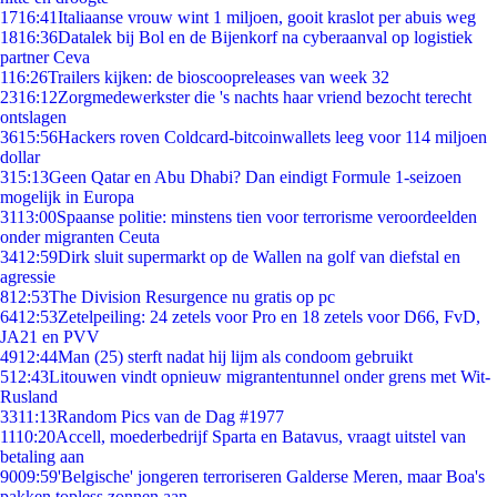
17
16:41
Italiaanse vrouw wint 1 miljoen, gooit kraslot per abuis weg
18
16:36
Datalek bij Bol en de Bijenkorf na cyberaanval op logistiek
partner Ceva
1
16:26
Trailers kijken: de bioscoopreleases van week 32
23
16:12
Zorgmedewerkster die 's nachts haar vriend bezocht terecht
ontslagen
36
15:56
Hackers roven Coldcard-bitcoinwallets leeg voor 114 miljoen
dollar
3
15:13
Geen Qatar en Abu Dhabi? Dan eindigt Formule 1-seizoen
mogelijk in Europa
31
13:00
Spaanse politie: minstens tien voor terrorisme veroordeelden
onder migranten Ceuta
34
12:59
Dirk sluit supermarkt op de Wallen na golf van diefstal en
agressie
8
12:53
The Division Resurgence nu gratis op pc
64
12:53
Zetelpeiling: 24 zetels voor Pro en 18 zetels voor D66, FvD,
JA21 en PVV
49
12:44
Man (25) sterft nadat hij lijm als condoom gebruikt
5
12:43
Litouwen vindt opnieuw migrantentunnel onder grens met Wit-
Rusland
33
11:13
Random Pics van de Dag #1977
11
10:20
Accell, moederbedrijf Sparta en Batavus, vraagt uitstel van
betaling aan
90
09:59
'Belgische' jongeren terroriseren Galderse Meren, maar Boa's
pakken topless zonnen aan