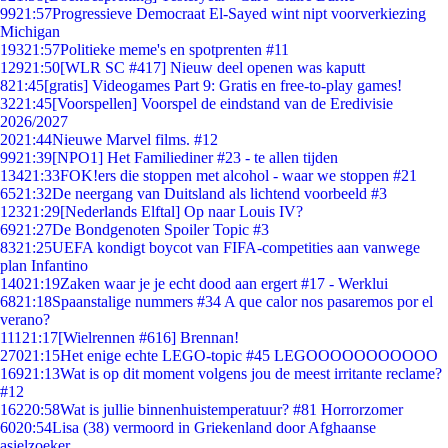
99
21:57
Progressieve Democraat El-Sayed wint nipt voorverkiezing
Michigan
193
21:57
Politieke meme's en spotprenten #11
129
21:50
[WLR SC #417] Nieuw deel openen was kaputt
8
21:45
[gratis] Videogames Part 9: Gratis en free-to-play games!
32
21:45
[Voorspellen] Voorspel de eindstand van de Eredivisie
2026/2027
20
21:44
Nieuwe Marvel films. #12
99
21:39
[NPO1] Het Familiediner #23 - te allen tijden
134
21:33
FOK!ers die stoppen met alcohol - waar we stoppen #21
65
21:32
De neergang van Duitsland als lichtend voorbeeld #3
123
21:29
[Nederlands Elftal] Op naar Louis IV?
69
21:27
De Bondgenoten Spoiler Topic #3
83
21:25
UEFA kondigt boycot van FIFA-competities aan vanwege
plan Infantino
140
21:19
Zaken waar je je echt dood aan ergert #17 - Werklui
68
21:18
Spaanstalige nummers #34 A que calor nos pasaremos por el
verano?
111
21:17
[Wielrennen #616] Brennan!
270
21:15
Het enige echte LEGO-topic #45 LEGOOOOOOOOOOO
169
21:13
Wat is op dit moment volgens jou de meest irritante reclame?
#12
162
20:58
Wat is jullie binnenhuistemperatuur? #81 Horrorzomer
60
20:54
Lisa (38) vermoord in Griekenland door Afghaanse
asielzoeker