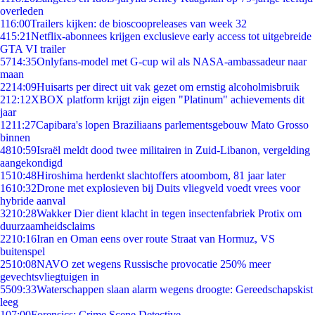
overleden
1
16:00
Trailers kijken: de bioscoopreleases van week 32
4
15:21
Netflix-abonnees krijgen exclusieve early access tot uitgebreide
GTA VI trailer
57
14:35
Onlyfans-model met G-cup wil als NASA-ambassadeur naar
maan
22
14:09
Huisarts per direct uit vak gezet om ernstig alcoholmisbruik
2
12:12
XBOX platform krijgt zijn eigen "Platinum" achievements dit
jaar
12
11:27
Capibara's lopen Braziliaans parlementsgebouw Mato Grosso
binnen
48
10:59
Israël meldt dood twee militairen in Zuid-Libanon, vergelding
aangekondigd
15
10:48
Hiroshima herdenkt slachtoffers atoombom, 81 jaar later
16
10:32
Drone met explosieven bij Duits vliegveld voedt vrees voor
hybride aanval
32
10:28
Wakker Dier dient klacht in tegen insectenfabriek Protix om
duurzaamheidsclaims
22
10:16
Iran en Oman eens over route Straat van Hormuz, VS
buitenspel
25
10:08
NAVO zet wegens Russische provocatie 250% meer
gevechtsvliegtuigen in
55
09:33
Waterschappen slaan alarm wegens droogte: Gereedschapskist
leeg
1
07:00
Forensics: Crime Scene Detective