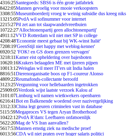
43
16:25
Santegoeds: SBS6 is één grote jatfabriek
84
22:05
Mannen gevoelig voor mooie verkoopsters
33
08:55
Museumboerderij vroeg te weinig subsidie dus kreeg niks
132
15:05
PvdA wil sofinummer voor internet
22
15:27
Pil zet aan tot slaapwandelvreetbuien
107
22:27
'Allochtonenpartij geen allochtonenpartij'
49
11:12
VVD Rotterdam wil niet met SP in college
42
08:48
'Economie meest gebaat bij WK-winst Italië'
72
08:19
'GeenStijl niet happy met weblog-kenner'
69
20:52
'FOK! en GS doen grenzen vervagen'
32
18:11
Kamer eist opheldering over bajesboten
106
20:16
Krakers belaagden ME met ijzeren pijpen
100
13:12
Weisglas wil meer IT'ers uit India halen
88
16:51
Dierenorganisatie boos op F1-coureur Alonso
48
09:22
Reumafonds-collectante beroofd
31
23:25
Vergunning voor hellebaarden ingetrokken
259
09:05
Verdonk wijst laatste verzoek Kalou af
31
01:07
Limburg wil namen wietkwekers openbaren
62
16:41
Bot en Balkenende woedend over nazivergelijking
33
12:33
China legt geuren criminelen vast in database
51
15:59
Megaproces VS tegen Aryan Brotherhood
104
22:12
PvdA R'dam: Leefbaren onfatsoenlijk
56
22:20
Mag de VS Iran aanvallen?
56
17:53
Mannen ernstig ziek na medische proef
60
13:56
CDA wil niet praten over hoger salaris politici