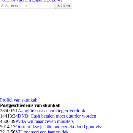
Profiel van skunkah
Postgeschiedenis van skunkah
285
09:51
Aangifte basisschool tegen Verdonk
144
13:34
DNB: Cash betalen moet duurder worden
45
00:39
PvdA wil maar zeven ministers
50
14:13
Oostenrijkse justitie onderzoekt dood goudvis
22
12:56
VU opereert een jaar op dak