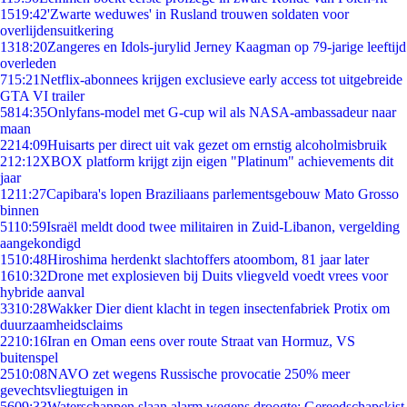
15
19:42
'Zwarte weduwes' in Rusland trouwen soldaten voor
overlijdensuitkering
13
18:20
Zangeres en Idols-jurylid Jerney Kaagman op 79-jarige leeftijd
overleden
7
15:21
Netflix-abonnees krijgen exclusieve early access tot uitgebreide
GTA VI trailer
58
14:35
Onlyfans-model met G-cup wil als NASA-ambassadeur naar
maan
22
14:09
Huisarts per direct uit vak gezet om ernstig alcoholmisbruik
2
12:12
XBOX platform krijgt zijn eigen "Platinum" achievements dit
jaar
12
11:27
Capibara's lopen Braziliaans parlementsgebouw Mato Grosso
binnen
51
10:59
Israël meldt dood twee militairen in Zuid-Libanon, vergelding
aangekondigd
15
10:48
Hiroshima herdenkt slachtoffers atoombom, 81 jaar later
16
10:32
Drone met explosieven bij Duits vliegveld voedt vrees voor
hybride aanval
33
10:28
Wakker Dier dient klacht in tegen insectenfabriek Protix om
duurzaamheidsclaims
22
10:16
Iran en Oman eens over route Straat van Hormuz, VS
buitenspel
25
10:08
NAVO zet wegens Russische provocatie 250% meer
gevechtsvliegtuigen in
56
09:33
Waterschappen slaan alarm wegens droogte: Gereedschapskist