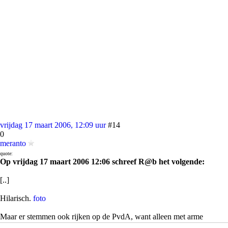
vrijdag 17 maart 2006, 12:09 uur
#14
0
meranto
quote:
Op vrijdag 17 maart 2006 12:06 schreef R@b het volgende:
[..]
Hilarisch.
foto
Maar er stemmen ook rijken op de PvdA, want alleen met arme
sloebers zouden ze nooit zo'n meerderheid hebben gekregen.