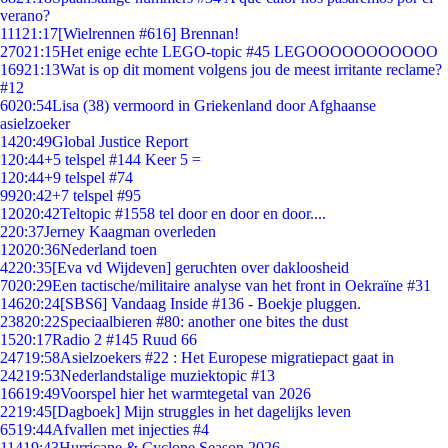
verano?
111
21:17
[Wielrennen #616] Brennan!
270
21:15
Het enige echte LEGO-topic #45 LEGOOOOOOOOOOO
169
21:13
Wat is op dit moment volgens jou de meest irritante reclame?
#12
60
20:54
Lisa (38) vermoord in Griekenland door Afghaanse
asielzoeker
14
20:49
Global Justice Report
1
20:44
+5 telspel #144 Keer 5 =
1
20:44
+9 telspel #74
99
20:42
+7 telspel #95
120
20:42
Teltopic #1558 tel door en door en door....
2
20:37
Jerney Kaagman overleden
120
20:36
Nederland toen
42
20:35
[Eva vd Wijdeven] geruchten over dakloosheid
70
20:29
Een tactische/militaire analyse van het front in Oekraïne #31
146
20:24
[SBS6] Vandaag Inside #136 - Boekje pluggen.
238
20:22
Speciaalbieren #80: another one bites the dust
15
20:17
Radio 2 #145 Ruud 66
247
19:58
Asielzoekers #22 : Het Europese migratiepact gaat in
242
19:53
Nederlandstalige muziektopic #13
166
19:49
Voorspel hier het warmtegetal van 2026
22
19:45
[Dagboek] Mijn struggles in het dagelijks leven
65
19:44
Afvallen met injecties #4
114
19:43
Hurricane & Cyclone Season 2026