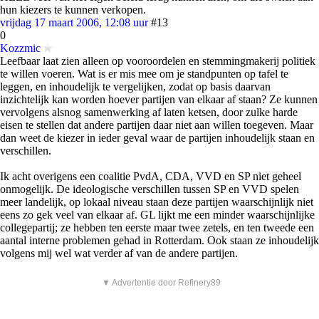
hun kiezers te kunnen verkopen.
vrijdag 17 maart 2006, 12:08 uur
#13
0
Kozzmic
Leefbaar laat zien alleen op vooroordelen en stemmingmakerij politiek
te willen voeren. Wat is er mis mee om je standpunten op tafel te
leggen, en inhoudelijk te vergelijken, zodat op basis daarvan
inzichtelijk kan worden hoever partijen van elkaar af staan? Ze kunnen
vervolgens alsnog samenwerking af laten ketsen, door zulke harde
eisen te stellen dat andere partijen daar niet aan willen toegeven. Maar
dan weet de kiezer in ieder geval waar de partijen inhoudelijk staan en
verschillen.
Ik acht overigens een coalitie PvdA, CDA, VVD en SP niet geheel
onmogelijk. De ideologische verschillen tussen SP en VVD spelen
meer landelijk, op lokaal niveau staan deze partijen waarschijnlijk niet
eens zo gek veel van elkaar af. GL lijkt me een minder waarschijnlijke
collegepartij; ze hebben ten eerste maar twee zetels, en ten tweede een
aantal interne problemen gehad in Rotterdam. Ook staan ze inhoudelijk
volgens mij wel wat verder af van de andere partijen.
▼ Advertentie door Refinery89