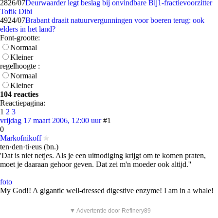
28
26/07
Deurwaarder legt beslag bij onvindbare Bij1-fractievoorzitter
Tofik Dibi
49
24/07
Brabant draait natuurvergunningen voor boeren terug: ook
elders in het land?
Font-grootte:
Normaal
Kleiner
regelhoogte :
Normaal
Kleiner
104 reacties
Reactiepagina:
1
2
3
vrijdag 17 maart 2006, 12:00 uur
#1
0
Markofnikoff
ten·den·ti·eus (bn.)
'Dat is niet netjes. Als je een uitnodiging krijgt om te komen praten,
moet je daaraan gehoor geven. Dat zei m'n moeder ook altijd.''
foto
My God!! A gigantic well-dressed digestive enzyme! I am in a whale!
▼ Advertentie door Refinery89