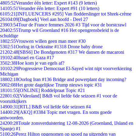
48
05:52
Verander één letter: Expert #143 (9 letters)
141
05:51
Verander één letter: Expert #91 (10 letters)
61
05:21
[INFLUENCERS #295] Van flodderslinger tot Shrek-crème
261
04:09
[Dagboek] Veel aan hoofd - Deel 27
239
03:54
Tour de France femmes 2026 #3 Tijd voor de borstcrawl
204
02:55
Trump wil Groenland #16 Het opengrensbeleid is de
schuldige
18
02:55
Vrouwen willen geen man meer #30
53
02:51
Oorlog in Oekraïne #1318 Drone baby drone
212
02:48
[SBS6] De Bondgenoten #317 We dansen de macaroni
191
02:40
Israel en Gaza #17
35
02:38
Hoe kom je van egels af?
101
02:29
Progressieve Democraat El-Sayed wint nipt voorverkiezing
Michigan
188
02:18
Oorlog Iran #136 Bridge and powerplant day incoming?
50
02:08
Het grote dagelijkse Trump nieuws topic #31
181
01:55
[ONLINE] Roddelpraat Topic #21
228
01:02
[Videoland] B&B vol liefde 6de seizoen #1 voor de
vooruitkijkers
149
00:31
[RTL] B&B vol liefde 6de seizoen #4
144
00:29
[AKQ] #3384 Topic met vragen. En soms goede
antwoorden.
242
00:28
Totale zonsverduistering 12-08-2026 (Groenland, IJsland en
Spanje) #1
51
00:26
Perez Hilton opgenomen op spoed na uitzenden van