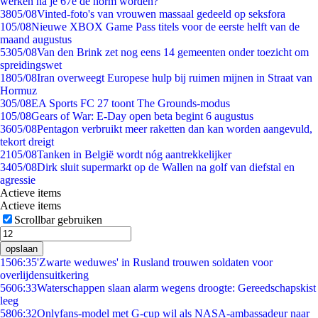
werken na je 67e de norm worden?
38
05/08
Vinted-foto's van vrouwen massaal gedeeld op seksfora
1
05/08
Nieuwe XBOX Game Pass titels voor de eerste helft van de
maand augustus
53
05/08
Van den Brink zet nog eens 14 gemeenten onder toezicht om
spreidingswet
18
05/08
Iran overweegt Europese hulp bij ruimen mijnen in Straat van
Hormuz
3
05/08
EA Sports FC 27 toont The Grounds-modus
1
05/08
Gears of War: E-Day open beta begint 6 augustus
36
05/08
Pentagon verbruikt meer raketten dan kan worden aangevuld,
tekort dreigt
21
05/08
Tanken in België wordt nóg aantrekkelijker
34
05/08
Dirk sluit supermarkt op de Wallen na golf van diefstal en
agressie
Actieve items
Actieve items
Scrollbar gebruiken
opslaan
15
06:35
'Zwarte weduwes' in Rusland trouwen soldaten voor
overlijdensuitkering
56
06:33
Waterschappen slaan alarm wegens droogte: Gereedschapskist
leeg
58
06:32
Onlyfans-model met G-cup wil als NASA-ambassadeur naar