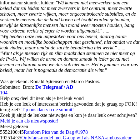
informateur stuurde, luiden:
''Wij kunnen niet meewerken aan een
beleid dat zal leiden tot meer zwervers in het centrum, meer zwarte
scholen, meer zwarte wijken, meer ongecontroleerde subsidies, en de
verkeerde mensen die de hand boven het hoofd worden gehouden,
terwijl de fatsoenlijke mensen hun mond weer moeten houden, bang
voor extreem rechts of erger te worden uitgemaakt.''
......
''Wij hebben onze nek uitgestoken voor ons beleid, daarbij harde
woorden en moeilijke boodschappen niet geschuwd, niet omdat we dat
leuk vinden, maar omdat de zachte benadering niet werkt.''
......
''Want als je mensen rijk en slim maakt dan stemmen ze niet meer op
de PvdA. Wij willen de arme en domme smaak in ieder geval niet
leveren en daarom doen we dus ook niet mee. Het is jammer voor ons
beleid, maar het is nogmaals de democratie die wint.''
Was getekend: Ronald Sørensen en Marco Pastors.
Submitter:
Bron:
De Telegraaf / AD
104
Help ons; deel dit item als je het leuk vond
Heb je een leuk of interessant bericht gevonden dat je graag op FOK!
terug ziet?
Tip ons dan via de submit!
Zoek jij altijd de leukste nieuwtjes en kun je daar leuk over schrijven?
Meld je aan als nieuwsposter!
Meest gelezen
55521
00:45
Random Pics van de Dag #1978
1925
14:35
Onlyfans-model met G-cup wil als NASA-ambassadeur