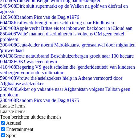
21
05/08
Tanken in België wordt nóg aantrekkelijker
34
05/08
Dirk sluit supermarkt op de Wallen na golf van diefstal en
agressie
12
05/08
Random Pics van de Dag #1976
6
04/08
Kraftwerk brengt ruimteschip terug naar Eindhoven
20
04/08
Apple vecht Britse eis tot inbouwen backdoor in iCloud aan
85
04/08
'Witte' mannen discrimineren is volgens OM geen enkel
probleem
30
04/08
Ceuta-leider noemt Marokkaanse grensaanval door migranten
'gruweldaad'
6
04/08
Grote natuurbrand Boschhuizerbergen groeit naar 100 hectare
6
04/08
FOK! was even down
41
04/08
Regering VS geeft scholen die 'genderidentiteit' van kinderen
verbergen voor ouders ultimatum
59
04/08
Vrouw die asielzoekers hielp in Athene vermoord door
Afghaanse asielzoeker
25
04/08
Lekker op vakantie naar Afghanistan volgens Taliban geen
probleem
23
04/08
Random Pics van de Dag #1975
Laatste items
Laatste items
Toon berichten uit deze thema's
Actueel
Entertainment
Sport