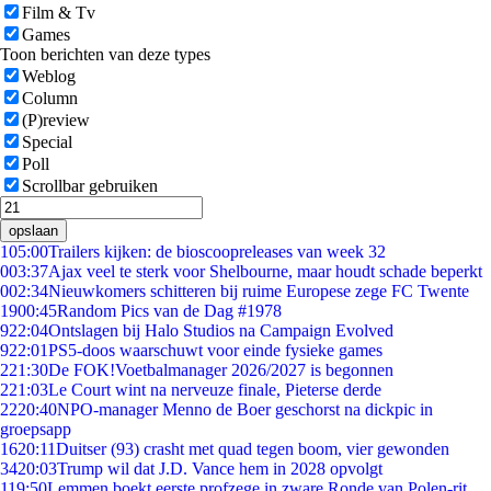
Film & Tv
Games
Toon berichten van deze types
Weblog
Column
(P)review
Special
Poll
Scrollbar gebruiken
opslaan
1
05:00
Trailers kijken: de bioscoopreleases van week 32
0
03:37
Ajax veel te sterk voor Shelbourne, maar houdt schade beperkt
0
02:34
Nieuwkomers schitteren bij ruime Europese zege FC Twente
19
00:45
Random Pics van de Dag #1978
9
22:04
Ontslagen bij Halo Studios na Campaign Evolved
9
22:01
PS5-doos waarschuwt voor einde fysieke games
2
21:30
De FOK!Voetbalmanager 2026/2027 is begonnen
2
21:03
Le Court wint na nerveuze finale, Pieterse derde
22
20:40
NPO-manager Menno de Boer geschorst na dickpic in
groepsapp
16
20:11
Duitser (93) crasht met quad tegen boom, vier gewonden
34
20:03
Trump wil dat J.D. Vance hem in 2028 opvolgt
1
19:50
Lemmen boekt eerste profzege in zware Ronde van Polen-rit