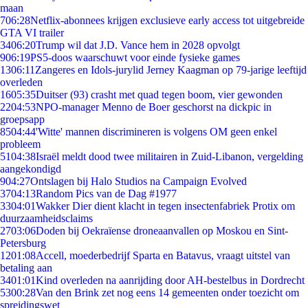
maan
7
06:28
Netflix-abonnees krijgen exclusieve early access tot uitgebreide
GTA VI trailer
34
06:20
Trump wil dat J.D. Vance hem in 2028 opvolgt
9
06:19
PS5-doos waarschuwt voor einde fysieke games
13
06:11
Zangeres en Idols-jurylid Jerney Kaagman op 79-jarige leeftijd
overleden
16
05:35
Duitser (93) crasht met quad tegen boom, vier gewonden
22
04:53
NPO-manager Menno de Boer geschorst na dickpic in
groepsapp
85
04:44
'Witte' mannen discrimineren is volgens OM geen enkel
probleem
51
04:38
Israël meldt dood twee militairen in Zuid-Libanon, vergelding
aangekondigd
9
04:27
Ontslagen bij Halo Studios na Campaign Evolved
37
04:13
Random Pics van de Dag #1977
33
04:01
Wakker Dier dient klacht in tegen insectenfabriek Protix om
duurzaamheidsclaims
27
03:06
Doden bij Oekraïense droneaanvallen op Moskou en Sint-
Petersburg
12
01:08
Accell, moederbedrijf Sparta en Batavus, vraagt uitstel van
betaling aan
34
01:01
Kind overleden na aanrijding door AH-bestelbus in Dordrecht
53
00:28
Van den Brink zet nog eens 14 gemeenten onder toezicht om
spreidingswet