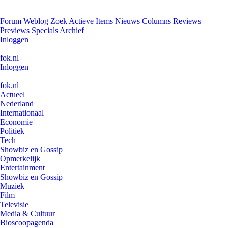
Forum
Weblog
Zoek
Actieve Items
Nieuws
Columns
Reviews
Previews
Specials
Archief
Inloggen
fok.nl
Inloggen
fok.nl
Actueel
Nederland
Internationaal
Economie
Politiek
Tech
Showbiz en Gossip
Opmerkelijk
Entertainment
Showbiz en Gossip
Muziek
Film
Televisie
Media & Cultuur
Bioscoopagenda