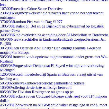
leeg
1
07:00
Forensics: Crime Scene Detective
23
06/08
Zorgmedewerkster die 's nachts haar vriend bezocht terecht
ontslagen
37
06/08
Random Pics van de Dag #1977
18
05/08
Datalek bij Bol en de Bijenkorf na cyberaanval op logistiek
partner Ceva
34
05/08
Kind overleden na aanrijding door AH-bestelbus in Dordrecht
6
05/08
Nieuw slachtoffer in kindermisbruikzaak zorgprofessional Jan
B. (66)
3
05/08
Geen Qatar en Abu Dhabi? Dan eindigt Formule 1-seizoen
mogelijk in Europa
5
05/08
Litouwen vindt opnieuw migrantentunnel onder grens met Wit-
Rusland
45
05/08
Progressieve Democraat El-Sayed wint nipt voorverkiezing
Michigan
12
05/08
Accell, moederbedrijf Sparta en Batavus, vraagt uitstel van
betaling aan
5
05/08
Zomervakantieweerbericht: aanhoudend zomers
1
05/08
Vollering de sterkste na lastige heuvelrit
8
05/08
The Division Resurgence nu gratis op pc
36
05/08
Hackers roven Coldcard-bitcoinwallets leeg voor 114 miljoen
dollar
45
05/08
Doorwerken na AOW-leeftijd vaker vastgelegd in cao's, moet