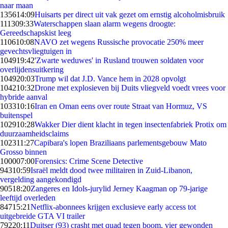
naar maan
1356
14:09
Huisarts per direct uit vak gezet om ernstig alcoholmisbruik
1113
09:33
Waterschappen slaan alarm wegens droogte:
Gereedschapskist leeg
1106
10:08
NAVO zet wegens Russische provocatie 250% meer
gevechtsvliegtuigen in
1049
19:42
'Zwarte weduwes' in Rusland trouwen soldaten voor
overlijdensuitkering
1049
20:03
Trump wil dat J.D. Vance hem in 2028 opvolgt
1042
10:32
Drone met explosieven bij Duits vliegveld voedt vrees voor
hybride aanval
1033
10:16
Iran en Oman eens over route Straat van Hormuz, VS
buitenspel
1029
10:28
Wakker Dier dient klacht in tegen insectenfabriek Protix om
duurzaamheidsclaims
1023
11:27
Capibara's lopen Braziliaans parlementsgebouw Mato
Grosso binnen
1000
07:00
Forensics: Crime Scene Detective
943
10:59
Israël meldt dood twee militairen in Zuid-Libanon,
vergelding aangekondigd
905
18:20
Zangeres en Idols-jurylid Jerney Kaagman op 79-jarige
leeftijd overleden
847
15:21
Netflix-abonnees krijgen exclusieve early access tot
uitgebreide GTA VI trailer
792
20:11
Duitser (93) crasht met quad tegen boom, vier gewonden