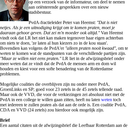
op een verzoek van de informateur, om deel te nemen
aan oriënterende gesprekken over een nieuw
stadsbestuur.
PvdA-fractieleider Peter van Heemst:
''Dat is niet
netjes. Als je een uitnodiging krijgt om te komen praten, moet je
daaraan gehoor geven. Dat zei m'n moeder ook altijd.''
Van Heemst
vindt ook dat LR het niet kan maken tegenover haar eigen achterban
om niets te doen, 'ze laten al hun kiezers zo in de kou staan'.
Bovendien kan volgens de PvdA'er
''alleen praten nooit kwaad''
, om te
weten te komen wat de standpunten van de verschillende partijen zijn.
''Maar ze willen niet eens praten.''
LR liet in de afwijzingsbrief onder
meer weten dat ze vindt dat de PvdA de mensen arm en dom wil
houden en kiest voor een softe benadering van de Rotterdamse
problemen.
Mogelijke coalities die overblijven zijn nu onder meer PvdA,
GroenLinks en SP; goed voor 23 zetels in de 45 zetels tellende raad.
Maar ook de VVD, die voor de verkiezingen zei absoluut niet met de
PvdA in een college te willen gaan zitten, heeft nu laten
weten
toch
met iedereen te zullen praten als dat aan de orde is. Een coalitie PvdA,
CDA en VVD (24 zetels) zou hierdoor ook mogelijk zijn.
Brief
Een aantal citaten uit de afwijzingsbrief die Leefbaar Rotterdam aan de