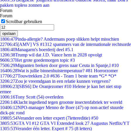
pakken topless zonnen aan
Forum
Forum
Scrollbar gebruiken
opslaan
18
06:47
Pinda-allergie? Andermans poep slikken helpt misschien
227
06:45
[AMV] VS #1312 spammers van de internationale rechtsorde
18
06:40
Managarm's boerderij deel #5.1
12
06:38
Trump wil dat J.D. Vance hem in 2028 opvolgt
96
06:37
Het grote goedemorgen topic #3
75
06:29
Migranten breken door grens naar Ceuta in Spanje,l #10
164
06:28
Wat is jullie binnenhuistemperatuur? #81 Horrorzomer
177
06:27
Touwtrekken 2.0 #636 - Team 1 beste team *G* *O*
32
06:27
Zou je vreemdgaan in een relatie kunnen vergeven?
189
06:23
[SBS6] De Oranjezomer #10 Helene je kan het niet stop
ermee
10
06:16
Tony Scott (54) overleden
22
06:14
Klacht ingediend tegen grootste insectenfabriek ter wereld
104
06:12
NPO-manager Menno de Boer (47) op non-actief stuurde
dick-pic rond
198
05:54
Verander een letter expert (7lettereditie) #50
38
05:53
GTA VI #12 GTA VI Extended look 27 Augustus Netflix/YT
13
05:53
Verander één letter. Expert # 75 (8 letters)