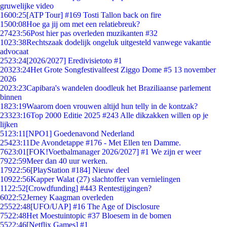
gruwelijke video
16
00:25
[ATP Tour] #169 Tosti Tallon back on fire
15
00:08
Hoe ga jij om met een relatiebreuk?
274
23:56
Post hier pas overleden muzikanten #32
10
23:38
Rechtszaak dodelijk ongeluk uitgesteld vanwege vakantie
advocaat
25
23:24
[2026/2027] Eredivisietoto #1
203
23:24
Het Grote Songfestivalfeest Ziggo Dome #5 13 november
2026
20
23:23
Capibara's wandelen doodleuk het Braziliaanse parlement
binnen
18
23:19
Waarom doen vrouwen altijd hun telly in de kontzak?
233
23:16
Top 2000 Editie 2025 #243 Alle dikzakken willen op je
lijken
51
23:11
[NPO1] Goedenavond Nederland
254
23:11
De Avondetappe #176 - Met Ellen ten Damme.
76
23:01
[FOK!Voetbalmanager 2026/2027] #1 We zijn er weer
79
22:59
Meer dan 40 uur werken.
179
22:56
[PlayStation #184] Nieuw deel
109
22:56
Kapper Walat (27) slachtoffer van vernielingen
11
22:52
[Crowdfunding] #443 Rentestijgingen?
60
22:52
Jerney Kaagman overleden
255
22:48
[UFO/UAP] #16 The Age of Disclosure
75
22:48
Het Moestuintopic #37 Bloesem in de bomen
55
22:46
[Netflix Games] #1