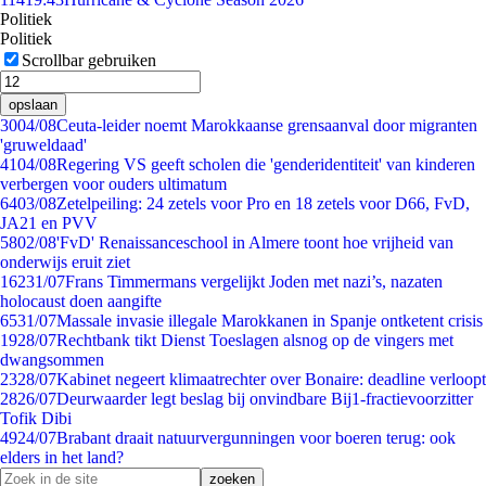
Politiek
Politiek
Scrollbar gebruiken
opslaan
30
04/08
Ceuta-leider noemt Marokkaanse grensaanval door migranten
'gruweldaad'
41
04/08
Regering VS geeft scholen die 'genderidentiteit' van kinderen
verbergen voor ouders ultimatum
64
03/08
Zetelpeiling: 24 zetels voor Pro en 18 zetels voor D66, FvD,
JA21 en PVV
58
02/08
'FvD' Renaissanceschool in Almere toont hoe vrijheid van
onderwijs eruit ziet
162
31/07
Frans Timmermans vergelijkt Joden met nazi’s, nazaten
holocaust doen aangifte
65
31/07
Massale invasie illegale Marokkanen in Spanje ontketent crisis
19
28/07
Rechtbank tikt Dienst Toeslagen alsnog op de vingers met
dwangsommen
23
28/07
Kabinet negeert klimaatrechter over Bonaire: deadline verloopt
28
26/07
Deurwaarder legt beslag bij onvindbare Bij1-fractievoorzitter
Tofik Dibi
49
24/07
Brabant draait natuurvergunningen voor boeren terug: ook
elders in het land?