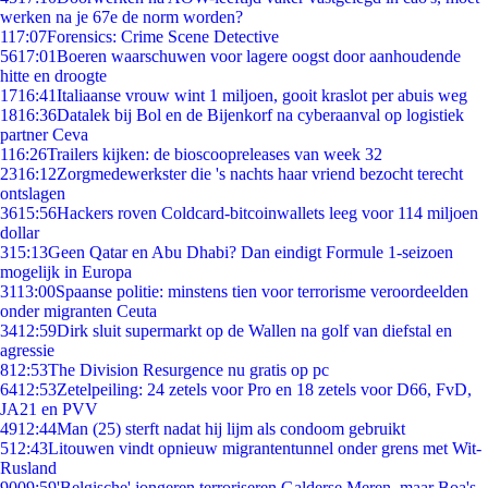
werken na je 67e de norm worden?
1
17:07
Forensics: Crime Scene Detective
56
17:01
Boeren waarschuwen voor lagere oogst door aanhoudende
hitte en droogte
17
16:41
Italiaanse vrouw wint 1 miljoen, gooit kraslot per abuis weg
18
16:36
Datalek bij Bol en de Bijenkorf na cyberaanval op logistiek
partner Ceva
1
16:26
Trailers kijken: de bioscoopreleases van week 32
23
16:12
Zorgmedewerkster die 's nachts haar vriend bezocht terecht
ontslagen
36
15:56
Hackers roven Coldcard-bitcoinwallets leeg voor 114 miljoen
dollar
3
15:13
Geen Qatar en Abu Dhabi? Dan eindigt Formule 1-seizoen
mogelijk in Europa
31
13:00
Spaanse politie: minstens tien voor terrorisme veroordeelden
onder migranten Ceuta
34
12:59
Dirk sluit supermarkt op de Wallen na golf van diefstal en
agressie
8
12:53
The Division Resurgence nu gratis op pc
64
12:53
Zetelpeiling: 24 zetels voor Pro en 18 zetels voor D66, FvD,
JA21 en PVV
49
12:44
Man (25) sterft nadat hij lijm als condoom gebruikt
5
12:43
Litouwen vindt opnieuw migrantentunnel onder grens met Wit-
Rusland
90
09:59
'Belgische' jongeren terroriseren Galderse Meren, maar Boa's