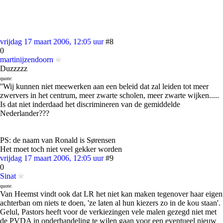
vrijdag 17 maart 2006, 12:05 uur
#8
0
martinijzendoorn
Duzzzzz
quote:
''Wij kunnen niet meewerken aan een beleid dat zal leiden tot meer
zwervers in het centrum, meer zwarte scholen, meer zwarte wijken.....
Is dat niet inderdaad het discrimineren van de gemiddelde
Nederlander???
PS: de naam van Ronald is Sørensen
Het moet toch niet veel gekker worden
vrijdag 17 maart 2006, 12:05 uur
#9
0
Sinat
quote:
Van Heemst vindt ook dat LR het niet kan maken tegenover haar eigen
achterban om niets te doen, 'ze laten al hun kiezers zo in de kou staan'.
Gelul, Pastors heeft voor de verkiezingen vele malen gezegd niet met
de PVDA in onderhandeling te wilen gaan voor een eventueel nieuw