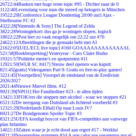
267
22:44
Banken met hoge rente topic #95 - Dichter naar de 0
11
22:40
Levenslang voor man die inreed op betogers in München
195
22:29
[Conference League Donderdag 20:00 uur] Ajax -
Shelbourne FC #2
43
22:28
[Nintendo & Sony] The Legend of Zelda
38
22:28
Woningtekort: dus ga je woningen slopen, logisch
180
22:22
Post hier zo vaak mogelijk om 22:22 uur #76
246
22:12
Afbeeldingen die je gemaakt hebt met AI
216
22:05
[UEL/ECL live topic] #160 GOAAAAAAAAAAAAAL
5
21:58
[Boekbespreking] Yesteryear - Caro Claire Burke
193
21:57
Politieke meme's en spotprenten #11
129
21:50
[WLR SC #417] Nieuw deel openen was kaputt
8
21:45
[gratis] Videogames Part 9: Gratis en free-to-play games!
32
21:45
[Voorspellen] Voorspel de eindstand van de Eredivisie
2026/2027
20
21:44
Nieuwe Marvel films. #12
99
21:39
[NPO1] Het Familiediner #23 - te allen tijden
134
21:33
FOK!ers die stoppen met alcohol - waar we stoppen #21
65
21:32
De neergang van Duitsland als lichtend voorbeeld #3
123
21:29
[Nederlands Elftal] Op naar Louis IV?
69
21:27
De Bondgenoten Spoiler Topic #3
83
21:25
UEFA kondigt boycot van FIFA-competities aan vanwege
plan Infantino
140
21:19
Zaken waar je je echt dood aan ergert #17 - Werklui
68
21:18
Spaanstalige nummers #34 A que calor nos pasaremos por el