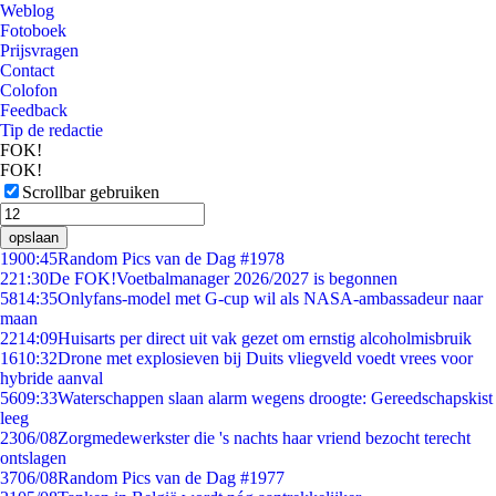
Weblog
Fotoboek
Prijsvragen
Contact
Colofon
Feedback
Tip de redactie
FOK!
FOK!
Scrollbar gebruiken
opslaan
19
00:45
Random Pics van de Dag #1978
2
21:30
De FOK!Voetbalmanager 2026/2027 is begonnen
58
14:35
Onlyfans-model met G-cup wil als NASA-ambassadeur naar
maan
22
14:09
Huisarts per direct uit vak gezet om ernstig alcoholmisbruik
16
10:32
Drone met explosieven bij Duits vliegveld voedt vrees voor
hybride aanval
56
09:33
Waterschappen slaan alarm wegens droogte: Gereedschapskist
leeg
23
06/08
Zorgmedewerkster die 's nachts haar vriend bezocht terecht
ontslagen
37
06/08
Random Pics van de Dag #1977