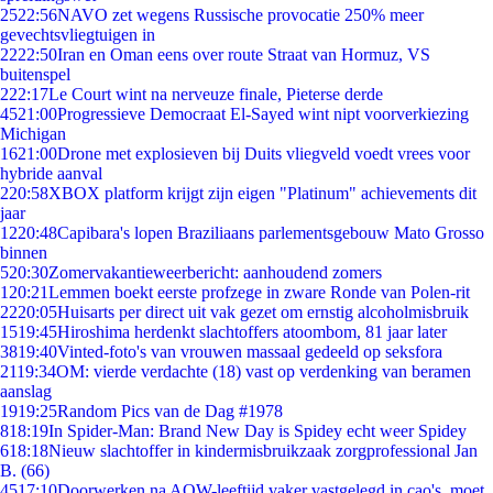
25
22:56
NAVO zet wegens Russische provocatie 250% meer
gevechtsvliegtuigen in
22
22:50
Iran en Oman eens over route Straat van Hormuz, VS
buitenspel
2
22:17
Le Court wint na nerveuze finale, Pieterse derde
45
21:00
Progressieve Democraat El-Sayed wint nipt voorverkiezing
Michigan
16
21:00
Drone met explosieven bij Duits vliegveld voedt vrees voor
hybride aanval
2
20:58
XBOX platform krijgt zijn eigen "Platinum" achievements dit
jaar
12
20:48
Capibara's lopen Braziliaans parlementsgebouw Mato Grosso
binnen
5
20:30
Zomervakantieweerbericht: aanhoudend zomers
1
20:21
Lemmen boekt eerste profzege in zware Ronde van Polen-rit
22
20:05
Huisarts per direct uit vak gezet om ernstig alcoholmisbruik
15
19:45
Hiroshima herdenkt slachtoffers atoombom, 81 jaar later
38
19:40
Vinted-foto's van vrouwen massaal gedeeld op seksfora
21
19:34
OM: vierde verdachte (18) vast op verdenking van beramen
aanslag
19
19:25
Random Pics van de Dag #1978
8
18:19
In Spider-Man: Brand New Day is Spidey echt weer Spidey
6
18:18
Nieuw slachtoffer in kindermisbruikzaak zorgprofessional Jan
B. (66)
45
17:10
Doorwerken na AOW-leeftijd vaker vastgelegd in cao's, moet