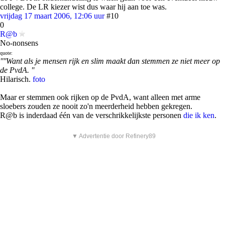
college. De LR kiezer wist dus waar hij aan toe was.
vrijdag 17 maart 2006, 12:06 uur
#10
0
R@b
No-nonsens
quote:
''''Want als je mensen rijk en slim maakt dan stemmen ze niet meer op
de PvdA. ''
Hilarisch.
foto
Maar er stemmen ook rijken op de PvdA, want alleen met arme
sloebers zouden ze nooit zo'n meerderheid hebben gekregen.
R@b is inderdaad één van de verschrikkelijkste personen
die ik ken
.
▼ Advertentie door Refinery89