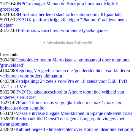
737
20:40
NPO-manager Menno de Boer geschorst na dickpic in
groepsapp
682
10:48
Hiroshima herdenkt slachtoffers atoombom, 81 jaar later
509
12:12
XBOX platform krijgt zijn eigen "Platinum" achievements
dit jaar
467
22:01
PS5-doos waarschuwt voor einde fysieke games
▼ Advertentie door Refinery89
Lees ook
30
04/08
Ceuta-leider noemt Marokkaanse grensaanval door migranten
'gruweldaad'
41
04/08
Regering VS geeft scholen die 'genderidentiteit' van kinderen
verbergen voor ouders ultimatum
64
03/08
Zetelpeiling: 24 zetels voor Pro en 18 zetels voor D66, FvD,
JA21 en PVV
58
02/08
'FvD' Renaissanceschool in Almere toont hoe vrijheid van
onderwijs eruit ziet
162
31/07
Frans Timmermans vergelijkt Joden met nazi’s, nazaten
holocaust doen aangifte
65
31/07
Massale invasie illegale Marokkanen in Spanje ontketent crisis
19
28/07
Rechtbank tikt Dienst Toeslagen alsnog op de vingers met
dwangsommen
23
28/07
Kabinet negeert klimaatrechter over Bonaire: deadline verloopt