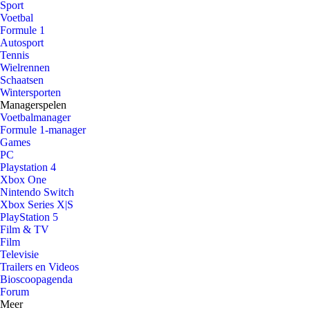
Sport
Voetbal
Formule 1
Autosport
Tennis
Wielrennen
Schaatsen
Wintersporten
Managerspelen
Voetbalmanager
Formule 1-manager
Games
PC
Playstation 4
Xbox One
Nintendo Switch
Xbox Series X|S
PlayStation 5
Film & TV
Film
Televisie
Trailers en Videos
Bioscoopagenda
Forum
Meer