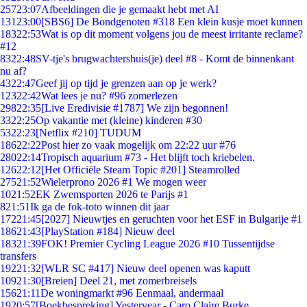
257
23:07
Afbeeldingen die je gemaakt hebt met AI
131
23:00
[SBS6] De Bondgenoten #318 Een klein kusje moet kunnen
183
22:53
Wat is op dit moment volgens jou de meest irritante reclame?
#12
83
22:48
SV-tje's brugwachtershuis(je) deel #8 - Komt de binnenkant
nu af?
43
22:47
Geef jij op tijd je grenzen aan op je werk?
123
22:42
Wat lees je nu? #96 zomerlezen
298
22:35
[Live Eredivisie #1787] We zijn begonnen!
33
22:25
Op vakantie met (kleine) kinderen #30
53
22:23
[Netflix #210] TUDUM
186
22:22
Post hier zo vaak mogelijk om 22:22 uur #76
280
22:14
Tropisch aquarium #73 - Het blijft toch kriebelen.
126
22:12
[Het Officiële Steam Topic #201] Steamrolled
275
21:52
Wielerprono 2026 #1 We mogen weer
10
21:52
EK Zwemsporten 2026 te Parijs #1
8
21:51
Ik ga de fok-toto winnen dit jaar
172
21:45
[2027] Nieuwtjes en geruchten voor het ESF in Bulgarije #1
186
21:43
[PlayStation #184] Nieuw deel
183
21:39
FOK! Premier Cycling League 2026 #10 Tussentijdse
transfers
192
21:32
[WLR SC #417] Nieuw deel openen was kaputt
109
21:30
[Breien] Deel 21, met zomerbreisels
156
21:11
De woningmarkt #96 Eenmaal, andermaal
19
20:57
[Boekbespreking] Yesteryear - Caro Claire Burke