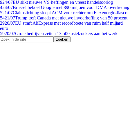
9
24/07
EU slikt nieuwe VS-heffingen en vreest handelsoorlog
4
24/07
Brussel beboet Google met 890 miljoen voor DMA-overtreding
5
21/07
Claimstichting sleept ACM voor rechter om Flexenergie-fiasco
54
21/07
Trump treft Canada met nieuwe invoerheffing van 50 procent
29
20/07
EU straft AliExpress met recordboete van ruim half miljard
euro
59
20/07
Grote bedrijven zetten 13.500 asielzoekers aan het werk