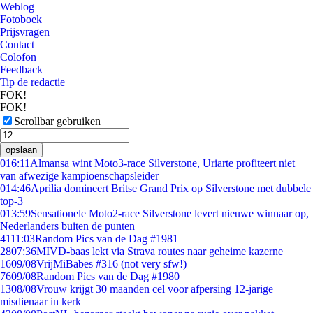
Weblog
Fotoboek
Prijsvragen
Contact
Colofon
Feedback
Tip de redactie
FOK!
FOK!
Scrollbar gebruiken
opslaan
0
16:11
Almansa wint Moto3-race Silverstone, Uriarte profiteert niet
van afwezige kampioenschapsleider
0
14:46
Aprilia domineert Britse Grand Prix op Silverstone met dubbele
top-3
0
13:59
Sensationele Moto2-race Silverstone levert nieuwe winnaar op,
Nederlanders buiten de punten
41
11:03
Random Pics van de Dag #1981
28
07:36
MIVD-baas lekt via Strava routes naar geheime kazerne
16
09/08
VrijMiBabes #316 (not very sfw!)
76
09/08
Random Pics van de Dag #1980
13
08/08
Vrouw krijgt 30 maanden cel voor afpersing 12-jarige
misdienaar in kerk