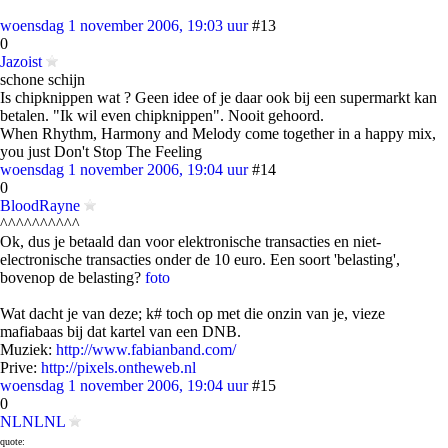
woensdag 1 november 2006, 19:03 uur
#13
0
Jazoist
schone schijn
Is chipknippen wat ? Geen idee of je daar ook bij een supermarkt kan
betalen. "Ik wil even chipknippen". Nooit gehoord.
When Rhythm, Harmony and Melody come together in a happy mix,
you just Don't Stop The Feeling
woensdag 1 november 2006, 19:04 uur
#14
0
BloodRayne
^^^^^^^^^^
Ok, dus je betaald dan voor elektronische transacties en niet-
electronische transacties onder de 10 euro. Een soort 'belasting',
bovenop de belasting?
foto
Wat dacht je van deze; k# toch op met die onzin van je, vieze
mafiabaas bij dat kartel van een DNB.
Muziek:
http://www.fabianband.com/
Prive:
http://pixels.ontheweb.nl
woensdag 1 november 2006, 19:04 uur
#15
0
NLNLNL
quote: