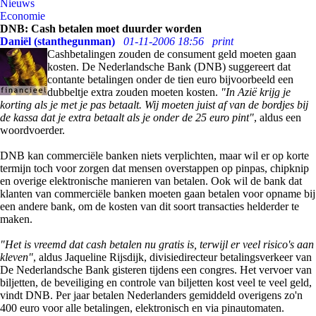
Nieuws
Economie
DNB: Cash betalen moet duurder worden
Daniël (stanthegunman)
01-11-2006 18:56
print
Cashbetalingen zouden de consument geld moeten gaan
kosten. De Nederlandsche Bank (DNB) suggereert dat
contante betalingen onder de tien euro bijvoorbeeld een
dubbeltje extra zouden moeten kosten.
"In Azië krijg je
korting als je met je pas betaalt. Wij moeten juist af van de bordjes bij
de kassa dat je extra betaalt als je onder de 25 euro pint"
, aldus een
woordvoerder.
DNB kan commerciële banken niets verplichten, maar wil er op korte
termijn toch voor zorgen dat mensen overstappen op pinpas, chipknip
en overige elektronische manieren van betalen. Ook wil de bank dat
klanten van commerciële banken moeten gaan betalen voor opname bij
een andere bank, om de kosten van dit soort transacties helderder te
maken.
"Het is vreemd dat cash betalen nu gratis is, terwijl er veel risico's aan
kleven"
, aldus Jaqueline Rijsdijk, divisiedirecteur betalingsverkeer van
De Nederlandsche Bank gisteren tijdens een congres. Het vervoer van
biljetten, de beveiliging en controle van biljetten kost veel te veel geld,
vindt DNB. Per jaar betalen Nederlanders gemiddeld overigens zo'n
400 euro voor alle betalingen, elektronisch en via pinautomaten.