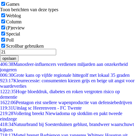
Games
Toon berichten van deze types
Weblog
Column
(P)review
Special
Poll
Scrollbar gebruiken
opslaan
4
06:38
Manosfeer-influencers verdienen miljarden aan onzekerheid
jongeren
0
06:30
Grote kans op vijfde regionale hittegolf met lokaal 35 graden
9
23:17
Kleurrecessie: consumenten kiezen grijs en beige uit angst voor
waardeverlies
12
22:35
Hoge bloeddruk, diabetes en roken vergroten risico op
dementie
16
22:06
Pentagon eist snellere wapenproductie van defensiebedrijven
1
19:31
Uitslag sc Heerenveen - FC Twente
2
19:28
Vollering breekt Niewiadoma op slotklim en pakt tweede
eindzege
4
18:34
Natuurbrand bij Soesterduinen geblust, brandweer waarschuwt
kijkers
7
18:12
Mattel brengt Barbiepop van zangeres Whitney Houston uit