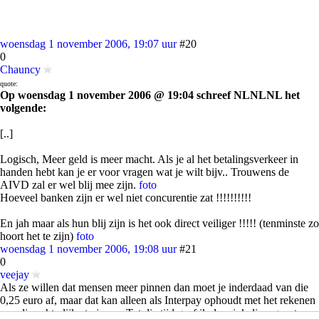
woensdag 1 november 2006, 19:07 uur
#20
0
Chauncy
quote:
Op woensdag 1 november 2006 @ 19:04 schreef NLNLNL het
volgende:
[..]
Logisch, Meer geld is meer macht. Als je al het betalingsverkeer in
handen hebt kan je er voor vragen wat je wilt bijv.. Trouwens de
AIVD zal er wel blij mee zijn.
foto
Hoeveel banken zijn er wel niet concurentie zat !!!!!!!!!!
En jah maar als hun blij zijn is het ook direct veiliger !!!!! (tenminste zo
hoort het te zijn)
foto
woensdag 1 november 2006, 19:08 uur
#21
0
veejay
Als ze willen dat mensen meer pinnen dan moet je inderdaad van die
0,25 euro af, maar dat kan alleen als Interpay ophoudt met het rekenen
van die achterlijke tarieven. Tot die tijd geef ik de winkeliers groot