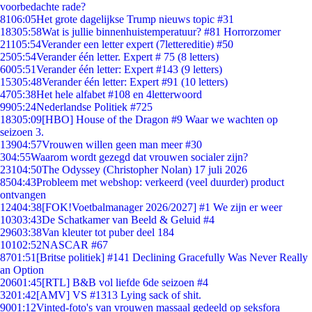
voorbedachte rade?
81
06:05
Het grote dagelijkse Trump nieuws topic #31
183
05:58
Wat is jullie binnenhuistemperatuur? #81 Horrorzomer
211
05:54
Verander een letter expert (7lettereditie) #50
25
05:54
Verander één letter. Expert # 75 (8 letters)
60
05:51
Verander één letter: Expert #143 (9 letters)
153
05:48
Verander één letter: Expert #91 (10 letters)
47
05:38
Het hele alfabet #108 en 4letterwoord
99
05:24
Nederlandse Politiek #725
183
05:09
[HBO] House of the Dragon #9 Waar we wachten op
seizoen 3.
139
04:57
Vrouwen willen geen man meer #30
3
04:55
Waarom wordt gezegd dat vrouwen socialer zijn?
231
04:50
The Odyssey (Christopher Nolan) 17 juli 2026
85
04:43
Probleem met webshop: verkeerd (veel duurder) product
ontvangen
124
04:38
[FOK!Voetbalmanager 2026/2027] #1 We zijn er weer
103
03:43
De Schatkamer van Beeld & Geluid #4
296
03:38
Van kleuter tot puber deel 184
101
02:52
NASCAR #67
87
01:51
[Britse politiek] #141 Declining Gracefully Was Never Really
an Option
206
01:45
[RTL] B&B vol liefde 6de seizoen #4
32
01:42
[AMV] VS #1313 Lying sack of shit.
90
01:12
Vinted-foto's van vrouwen massaal gedeeld op seksfora