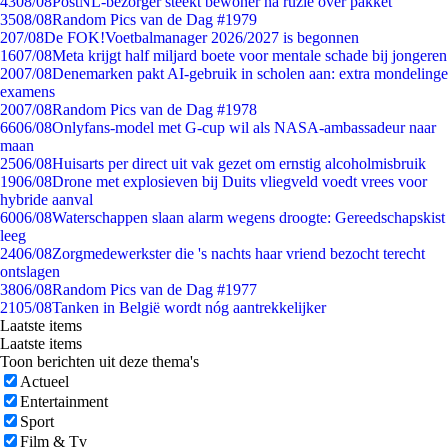
43
08/08
PostNL-bezorger steekt bewoner na ruzie over pakket
35
08/08
Random Pics van de Dag #1979
2
07/08
De FOK!Voetbalmanager 2026/2027 is begonnen
16
07/08
Meta krijgt half miljard boete voor mentale schade bij jongeren
20
07/08
Denemarken pakt AI-gebruik in scholen aan: extra mondelinge
examens
20
07/08
Random Pics van de Dag #1978
66
06/08
Onlyfans-model met G-cup wil als NASA-ambassadeur naar
maan
25
06/08
Huisarts per direct uit vak gezet om ernstig alcoholmisbruik
19
06/08
Drone met explosieven bij Duits vliegveld voedt vrees voor
hybride aanval
60
06/08
Waterschappen slaan alarm wegens droogte: Gereedschapskist
leeg
24
06/08
Zorgmedewerkster die 's nachts haar vriend bezocht terecht
ontslagen
38
06/08
Random Pics van de Dag #1977
21
05/08
Tanken in België wordt nóg aantrekkelijker
Laatste items
Laatste items
Toon berichten uit deze thema's
Actueel
Entertainment
Sport
Film & Tv