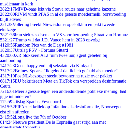
misdienaar in kerk
28
22:17
MIVD-baas lekt via Strava routes naar geheime kazerne
28
22:00
RIVM vindt PFAS in al de geteste moedermelk, borstvoeding
blijft advies
2
21:38
Vollering breekt Niewiadoma op slotklim en pakt tweede
eindzege
38
21:36
Iran stelt zes eisen aan VS voor heropening Straat van Hormuz
53
21:27
Trump wil dat J.D. Vance hem in 2028 opvolgt
41
20:56
Random Pics van de Dag #1981
18
20:37
Uitslag PSV - Fortuna Sittard
43
20:00
XR blokkeert A12 ruim twee uur, agent gebeten bij
aanhouding
14
17:23
Geen 'happy end' bij seksdate via Kinky.nl
35
17:22
Britney Spears: "Ik geloof dat ik heb gefaald als moeder"
43
17:19
PostNL-bezorger steekt bewoner na ruzie over pakket
68
17:15
EU bekritiseert Meta en TikTok om verspreiden desinformatie
Ceuta
72
16:01
Meer agressie tegen een andersluidende politieke mening, laat
jij je intimideren?
1
15:59
Uitslag Sparta - Feyenoord
16
15:52
FIFA ziet kritiek op Infantino als desinformatie, Noorwegen
eist zijn aftreden
24
15:52
Long live the 7th of October
6
14:34
Nieuwe president De la Espriella gaat strijd aan met
drugskartels Colombia