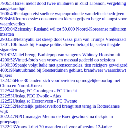
79
06:51
Israël meldt dood twee militairen in Zuid-Libanon, vergelding
aangekondigd
16
06:49
Pentagon eist snellere wapenproductie van defensiebedrijven
9
06:46
Kleurrecessie: consumenten kiezen grijs en beige uit angst voor
waardeverlies
53
05:04
Zelensky: Rusland wil tot 50.000 Noord-Koreaanse militairen
inzetten
29
03:23
Netanyahu zet streep door Gaza-plan van Trumps Vredesraad
13
01:10
Inbraak bij Haagse politie: dieven betrapt bij stelen illegale
sigaretten
7
01:03
Mattel brengt Barbiepop van zangeres Whitney Houston uit
42
00:52
Vinted-foto's van vrouwen massaal gedeeld op seksfora
14
00:30
Spanje volgt Italië met grenscontroles, tien reizigers geweigerd
4
00:19
Natuurbrand bij Soesterduinen geblust, brandweer waarschuwt
kijkers
13
23:56
Hoe 30 landen zich voorbereiden op mogelijke oorlog met
China en Noord-Korea
1
22:54
Uitslag FC Groningen - FC Utrecht
2
22:53
Uitslag PEC Zwolle - Ajax
1
22:52
Uitslag sc Heerenveen - FC Twente
27
22:52
Nachtelijk gebiedsverbod brengt rust terug in Rotterdamse
wijk
30
22:47
NPO-manager Menno de Boer geschorst na dickpic in
groepsapp
13
22:23
Vrouw krijgt 30 maanden cel voor afpersing 12-jarige