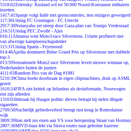
53
18:02
Zelensky: Rusland wil tot 50.000 Noord-Koreaanse militairen
inzetten
14
17:41
Spanje volgt Italië met grenscontroles, tien reizigers geweigerd
1
17:36
Uitslag FC Groningen - FC Utrecht
29
17:30
Netanyahu zet streep door Gaza-plan van Trumps Vredesraad
2
16:51
Uitslag PEC Zwolle - Ajax
0
16:11
Almansa wint Moto3-race Silverstone, Uriarte profiteert niet
van afwezige kampioenschapsleider
1
15:31
Uitslag Sparta - Feyenoord
0
14:46
Aprilia domineert Britse Grand Prix op Silverstone met dubbele
top-3
0
13:59
Sensationele Moto2-race Silverstone levert nieuwe winnaar op,
Nederlanders buiten de punten
41
11:03
Random Pics van de Dag #1981
52
10:39
China boekt doorbraak in eigen chipmachines, druk op ASML
groeit
16
10:24
FIFA ziet kritiek op Infantino als desinformatie, Noorwegen
eist zijn aftreden
13
10:03
Inbraak bij Haagse politie: dieven betrapt bij stelen illegale
sigaretten
27
09:50
Nachtelijk gebiedsverbod brengt rust terug in Rotterdamse
wijk
38
09:39
Iran stelt zes eisen aan VS voor heropening Straat van Hormuz
28
07:36
MIVD-baas lekt via Strava routes naar geheime kazerne
16
09/08
VrijMiBabes #316 (not very sfw!)