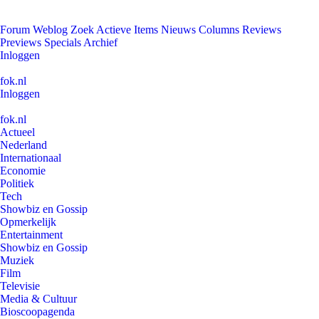
Forum
Weblog
Zoek
Actieve Items
Nieuws
Columns
Reviews
Previews
Specials
Archief
Inloggen
fok.nl
Inloggen
fok.nl
Actueel
Nederland
Internationaal
Economie
Politiek
Tech
Showbiz en Gossip
Opmerkelijk
Entertainment
Showbiz en Gossip
Muziek
Film
Televisie
Media & Cultuur
Bioscoopagenda