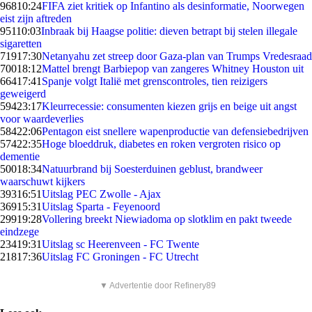
968
10:24
FIFA ziet kritiek op Infantino als desinformatie, Noorwegen
eist zijn aftreden
951
10:03
Inbraak bij Haagse politie: dieven betrapt bij stelen illegale
sigaretten
719
17:30
Netanyahu zet streep door Gaza-plan van Trumps Vredesraad
700
18:12
Mattel brengt Barbiepop van zangeres Whitney Houston uit
664
17:41
Spanje volgt Italië met grenscontroles, tien reizigers
geweigerd
594
23:17
Kleurrecessie: consumenten kiezen grijs en beige uit angst
voor waardeverlies
584
22:06
Pentagon eist snellere wapenproductie van defensiebedrijven
574
22:35
Hoge bloeddruk, diabetes en roken vergroten risico op
dementie
500
18:34
Natuurbrand bij Soesterduinen geblust, brandweer
waarschuwt kijkers
393
16:51
Uitslag PEC Zwolle - Ajax
369
15:31
Uitslag Sparta - Feyenoord
299
19:28
Vollering breekt Niewiadoma op slotklim en pakt tweede
eindzege
234
19:31
Uitslag sc Heerenveen - FC Twente
218
17:36
Uitslag FC Groningen - FC Utrecht
▼ Advertentie door Refinery89