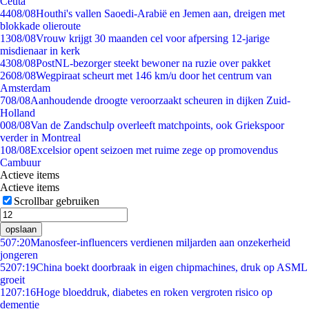
Ceuta
44
08/08
Houthi's vallen Saoedi-Arabië en Jemen aan, dreigen met
blokkade olieroute
13
08/08
Vrouw krijgt 30 maanden cel voor afpersing 12-jarige
misdienaar in kerk
43
08/08
PostNL-bezorger steekt bewoner na ruzie over pakket
26
08/08
Wegpiraat scheurt met 146 km/u door het centrum van
Amsterdam
7
08/08
Aanhoudende droogte veroorzaakt scheuren in dijken Zuid-
Holland
0
08/08
Van de Zandschulp overleeft matchpoints, ook Griekspoor
verder in Montreal
1
08/08
Excelsior opent seizoen met ruime zege op promovendus
Cambuur
Actieve items
Actieve items
Scrollbar gebruiken
opslaan
5
07:20
Manosfeer-influencers verdienen miljarden aan onzekerheid
jongeren
52
07:19
China boekt doorbraak in eigen chipmachines, druk op ASML
groeit
12
07:16
Hoge bloeddruk, diabetes en roken vergroten risico op
dementie