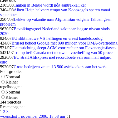
Lees ook
21
05/08
Tanken in België wordt nóg aantrekkelijker
34
04/08
Albert Heijn halveert tempo van Koopzegels sparen vanaf
september
25
04/08
Lekker op vakantie naar Afghanistan volgens Taliban geen
probleem
96
30/07
Bevolkingsgroei Nederland zakt naar laagste niveau sinds
2020
9
24/07
EU slikt nieuwe VS-heffingen en vreest handelsoorlog
4
24/07
Brussel beboet Google met 890 miljoen voor DMA-overtreding
5
21/07
Claimstichting sleept ACM voor rechter om Flexenergie-fiasco
54
21/07
Trump treft Canada met nieuwe invoerheffing van 50 procent
29
20/07
EU straft AliExpress met recordboete van ruim half miljard
euro
59
20/07
Grote bedrijven zetten 13.500 asielzoekers aan het werk
Font-grootte:
Normaal
Kleiner
regelhoogte :
Normaal
Kleiner
144 reacties
Reactiepagina:
1
2
3
woensdag 1 november 2006, 18:58 uur
#1