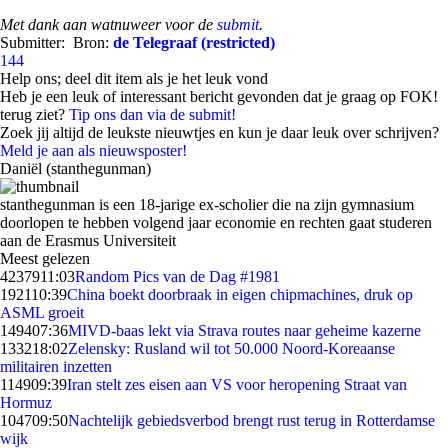
Met dank aan watnuweer voor de
submit
.
Submitter:
Bron:
de Telegraaf (restricted)
144
Help ons; deel dit item als je het leuk vond
Heb je een leuk of interessant bericht gevonden dat je graag op FOK!
terug ziet?
Tip ons dan via de submit!
Zoek jij altijd de leukste nieuwtjes en kun je daar leuk over schrijven?
Meld je aan als nieuwsposter!
Daniël (stanthegunman)
stanthegunman is een 18-jarige ex-scholier die na zijn gymnasium
doorlopen te hebben volgend jaar economie en rechten gaat studeren
aan de Erasmus Universiteit
Meest gelezen
42379
11:03
Random Pics van de Dag #1981
1921
10:39
China boekt doorbraak in eigen chipmachines, druk op
ASML groeit
1494
07:36
MIVD-baas lekt via Strava routes naar geheime kazerne
1332
18:02
Zelensky: Rusland wil tot 50.000 Noord-Koreaanse
militairen inzetten
1149
09:39
Iran stelt zes eisen aan VS voor heropening Straat van
Hormuz
1047
09:50
Nachtelijk gebiedsverbod brengt rust terug in Rotterdamse
wijk