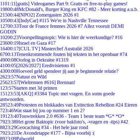
11
01:11
[gratis] Videogames Part 9: Gratis en free-to-play games!
198
00:48
McDonald's, Burger King en KFC #82 - Meer korting a.u.b.
215
00:44
[NPO2] Zomergasten 2026 #1
105
00:43
[IndyCar] #115 We're in Nashville Tennessee
127
00:33
Tour de France femmes 2026 #7 Allez vooruit DEMI
GODIN
102
00:23
Voorspellingstopic: Wie is hier de weerkundige? #16
236
00:19
Israel en Gaza #17
164
00:17
[CUL TV] Masterchef Australië 2026
67
00:13
Tenenkrommende fouten bij teksten in het openbaar #74
49
00:08
Oorlog in Oekraïne #1319
41
00:05
[2026/2027] Eredivisietoto #1
43
00:00
Hoeveel geld spendeer jij aan je beginnende relatie?
26
23:57
Natuur en Wild
256
23:57
[Wielrennen #616] Brennan!
1
23:57
Starten met 3d printen
151
23:53
[AKQ] #3384 Topic met vragen. En soms goede
antwoorden.
285
23:49
Protesten en blokkades van Extinction Rebellion #24 Eieren
7
23:46
Wat staat bij jou op nummer 1 en 2?
191
23:40
Touwtrekken 2.0 #636 - Team 1 beste team *G* *O*
79
23:38
Het grote Baktopic (voor bakfoto's, -vragen en -tips) #42
88
23:29
Geocaching #34 - Het hele jaar rond
79
23:21
De Avondetappe #177 - Bijna voorbij :(
89
23:09
Palworld