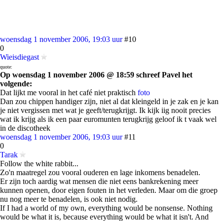
woensdag 1 november 2006, 19:03 uur
#10
0
Wieisdiegast
quote:
Op woensdag 1 november 2006 @ 18:59 schreef Pavel het
volgende:
Dat lijkt me vooral in het café niet praktisch
foto
Dan zou chippen handiger zijn, niet al dat kleingeld in je zak en je kan
je niet vergissen met wat je geeft/terugkrijgt. Ik kijk iig nooit precies
wat ik krijg als ik een paar euromunten terugkrijg geloof ik t vaak wel
in de discotheek
woensdag 1 november 2006, 19:03 uur
#11
0
Tarak
Follow the white rabbit...
Zo'n maatregel zou vooral ouderen en lage inkomens benadelen.
Er zijn toch aardig wat mensen die niet eens bankrekening meer
kunnen openen, door eigen fouten in het verleden. Maar om die groep
nu nog meer te benadelen, is ook niet nodig.
If I had a world of my own, everything would be nonsense. Nothing
would be what it is, because everything would be what it isn't. And