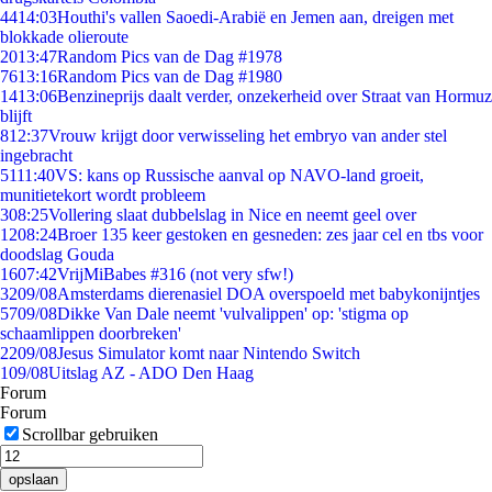
44
14:03
Houthi's vallen Saoedi-Arabië en Jemen aan, dreigen met
blokkade olieroute
20
13:47
Random Pics van de Dag #1978
76
13:16
Random Pics van de Dag #1980
14
13:06
Benzineprijs daalt verder, onzekerheid over Straat van Hormuz
blijft
8
12:37
Vrouw krijgt door verwisseling het embryo van ander stel
ingebracht
51
11:40
VS: kans op Russische aanval op NAVO-land groeit,
munitietekort wordt probleem
3
08:25
Vollering slaat dubbelslag in Nice en neemt geel over
12
08:24
Broer 135 keer gestoken en gesneden: zes jaar cel en tbs voor
doodslag Gouda
16
07:42
VrijMiBabes #316 (not very sfw!)
32
09/08
Amsterdams dierenasiel DOA overspoeld met babykonijntjes
57
09/08
Dikke Van Dale neemt 'vulvalippen' op: 'stigma op
schaamlippen doorbreken'
22
09/08
Jesus Simulator komt naar Nintendo Switch
1
09/08
Uitslag AZ - ADO Den Haag
Forum
Forum
Scrollbar gebruiken
opslaan