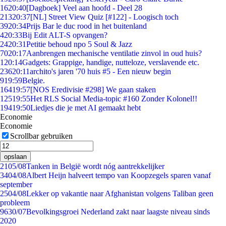
16
20:40
[Dagboek] Veel aan hoofd - Deel 28
213
20:37
[NL] Street View Quiz [#122] - Loogisch toch
39
20:34
Prijs Bar le duc rood in het buitenland
4
20:33
Bij Edit ALT-S opvangen?
24
20:31
Petitie behoud npo 5 Soul & Jazz
70
20:17
Aanbrengen mechanische ventilatie zinvol in oud huis?
1
20:14
Gadgets: Grappige, handige, nutteloze, verslavende etc.
236
20:11
archito's jaren '70 huis #5 - Een nieuw begin
9
19:59
Belgie.
164
19:57
[NOS Eredivisie #298] We gaan staken
125
19:55
Het RLS Social Media-topic #160 Zonder Kolonel!!
194
19:50
Liedjes die je met AI gemaakt hebt
Economie
Economie
Scrollbar gebruiken
opslaan
21
05/08
Tanken in België wordt nóg aantrekkelijker
34
04/08
Albert Heijn halveert tempo van Koopzegels sparen vanaf
september
25
04/08
Lekker op vakantie naar Afghanistan volgens Taliban geen
probleem
96
30/07
Bevolkingsgroei Nederland zakt naar laagste niveau sinds
2020