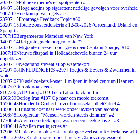
203
07:19
Politieke meme's en spotprenten #11
144
07:18
Hoge accijns op sigaretten: nadelige gevolgen voor overheid
50
07:17
Hoe kom je van egels af?
237
07:15
Frontpage Feedback Topic #60
282
07:15
Totale zonsverduistering 12-08-2026 (Groenland, IJsland en
Spanje) #1
37
07:15
Burgemeester Mamdani van New York
140
07:14
Het grote goedemorgen topic #3
233
07:13
Migranten breken door grens naar Ceuta in Spanje,l #10
18
07:10
Nieuwe flitspaal in Hollandscheveld binnen 24 uur
opgeblazen
284
07:10
Nederland stevent af op watertekort
272
07:08
[INFLUENCERS #297] Toetjes & Bevers & Zwemmen in
water
120
07:07
30 asielzoekers kosten 1 miljoen in hotel centrum Haarlem
20
07:07
Ik rook nog steeds
81
07:06
[ATP Tour] #169 Tosti Tallon back on fire
16
06:59
Oorlog Iran #137 Op naar een mooie toekomst
155
06:48
Hoe denkt God echt over homo-seksualiteit? deel 4
185
06:48
Huisarts doet haar werk onder invloed van alcohol
25
06:48
Hoogleraar: "Mensen worden steeds dommer" #2
177
06:46
Algemeen steektopic, waar er een steekje los zit #3
141
06:41
Afvallen met injecties #4
179
06:34
Unieke aanpak stopt jarenlange overlast in Rotterdamse wijk
7
06:12
2023: Kindermoord door Lindsay Clancy: depressie of