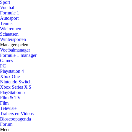
Sport
Voetbal
Formule 1
Autosport
Tennis
Wielrennen
Schaatsen
Wintersporten
Managerspelen
Voetbalmanager
Formule 1-manager
Games
PC
Playstation 4
Xbox One
Nintendo Switch
Xbox Series X|S
PlayStation 5
Film & TV
Film
Televisie
Trailers en Videos
Bioscoopagenda
Forum
Meer