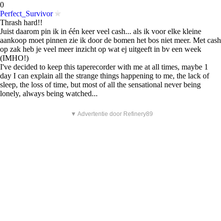
0
Perfect_Survivor
Thrash hard!!
Juist daarom pin ik in één keer veel cash... als ik voor elke kleine
aankoop moet pinnen zie ik door de bomen het bos niet meer. Met cash
op zak heb je veel meer inzicht op wat ej uitgeeft in bv een week
(IMHO!)
I've decided to keep this taperecorder with me at all times, maybe 1
day I can explain all the strange things happening to me, the lack of
sleep, the loss of time, but most of all the sensational never being
lonely, always being watched...
▼ Advertentie door Refinery89