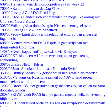
6
09/08
Trailers kijken: de bioscoopreleases van week 32
76
09/08
Random Pics van de Dag #1980
1
09/08
Uitslag AZ - ADO Den Haag
13
08/08
Hoe 30 landen zich voorbereiden op mogelijke oorlog met
China en Noord-Korea
3
08/08
Vollering slaat dubbelslag in Nice en neemt geel over
18
08/08
Uitslag PSV - Fortuna Sittard
8
08/08
Vrouw krijgt door verwisseling het embryo van ander stel
ingebracht
6
08/08
Nieuwe president De la Espriella gaat strijd aan met
drugskartels Colombia
14
08/08
Geen 'happy end' bij seksdate via Kinky.nl
43
08/08
XR blokkeert A12 ruim twee uur, agent gebeten bij
aanhouding
3
08/08
Uitslag NEC - Telstar
22
08/08
Jesus Simulator komt naar Nintendo Switch
35
08/08
Britney Spears: "Ik geloof dat ik heb gefaald als moeder"
51
08/08
VS: kans op Russische aanval op NAVO-land groeit,
munitietekort wordt probleem
12
08/08
Broer 135 keer gestoken en gesneden: zes jaar cel en tbs voor
doodslag Gouda
28
08/08
RIVM vindt PFAS in al de geteste moedermelk, borstvoeding
blijft advies
68
08/08
EU bekritiseert Meta en TikTok om verspreiden desinformatie