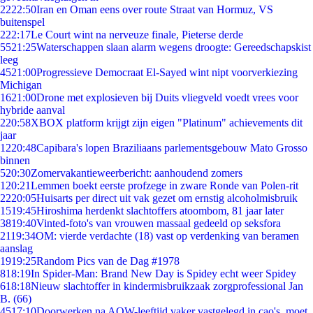
22
22:50
Iran en Oman eens over route Straat van Hormuz, VS
buitenspel
2
22:17
Le Court wint na nerveuze finale, Pieterse derde
55
21:25
Waterschappen slaan alarm wegens droogte: Gereedschapskist
leeg
45
21:00
Progressieve Democraat El-Sayed wint nipt voorverkiezing
Michigan
16
21:00
Drone met explosieven bij Duits vliegveld voedt vrees voor
hybride aanval
2
20:58
XBOX platform krijgt zijn eigen "Platinum" achievements dit
jaar
12
20:48
Capibara's lopen Braziliaans parlementsgebouw Mato Grosso
binnen
5
20:30
Zomervakantieweerbericht: aanhoudend zomers
1
20:21
Lemmen boekt eerste profzege in zware Ronde van Polen-rit
22
20:05
Huisarts per direct uit vak gezet om ernstig alcoholmisbruik
15
19:45
Hiroshima herdenkt slachtoffers atoombom, 81 jaar later
38
19:40
Vinted-foto's van vrouwen massaal gedeeld op seksfora
21
19:34
OM: vierde verdachte (18) vast op verdenking van beramen
aanslag
19
19:25
Random Pics van de Dag #1978
8
18:19
In Spider-Man: Brand New Day is Spidey echt weer Spidey
6
18:18
Nieuw slachtoffer in kindermisbruikzaak zorgprofessional Jan
B. (66)
45
17:10
Doorwerken na AOW-leeftijd vaker vastgelegd in cao's, moet