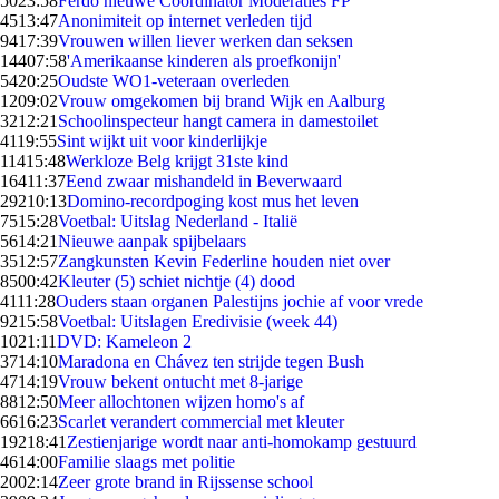
50
23:58
Ferdo nieuwe Coördinator Moderaties FP
45
13:47
Anonimiteit op internet verleden tijd
94
17:39
Vrouwen willen liever werken dan seksen
144
07:58
'Amerikaanse kinderen als proefkonijn'
54
20:25
Oudste WO1-veteraan overleden
12
09:02
Vrouw omgekomen bij brand Wijk en Aalburg
32
12:21
Schoolinspecteur hangt camera in damestoilet
41
19:55
Sint wijkt uit voor kinderlijkje
114
15:48
Werkloze Belg krijgt 31ste kind
164
11:37
Eend zwaar mishandeld in Beverwaard
292
10:13
Domino-recordpoging kost mus het leven
75
15:28
Voetbal: Uitslag Nederland - Italië
56
14:21
Nieuwe aanpak spijbelaars
35
12:57
Zangkunsten Kevin Federline houden niet over
85
00:42
Kleuter (5) schiet nichtje (4) dood
41
11:28
Ouders staan organen Palestijns jochie af voor vrede
92
15:58
Voetbal: Uitslagen Eredivisie (week 44)
10
21:11
DVD: Kameleon 2
37
14:10
Maradona en Chávez ten strijde tegen Bush
47
14:19
Vrouw bekent ontucht met 8-jarige
88
12:50
Meer allochtonen wijzen homo's af
66
16:23
Scarlet verandert commercial met kleuter
192
18:41
Zestienjarige wordt naar anti-homokamp gestuurd
46
14:00
Familie slaags met politie
20
02:14
Zeer grote brand in Rijssense school