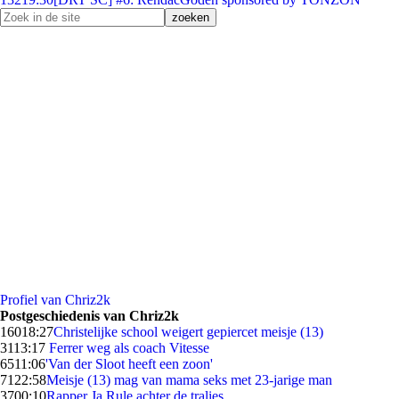
Profiel van Chriz2k
Postgeschiedenis van Chriz2k
160
18:27
Christelijke school weigert gepiercet meisje (13)
31
13:17
Ferrer weg als coach Vitesse
65
11:06
'Van der Sloot heeft een zoon'
71
22:58
Meisje (13) mag van mama seks met 23-jarige man
37
00:10
Rapper Ja Rule achter de tralies