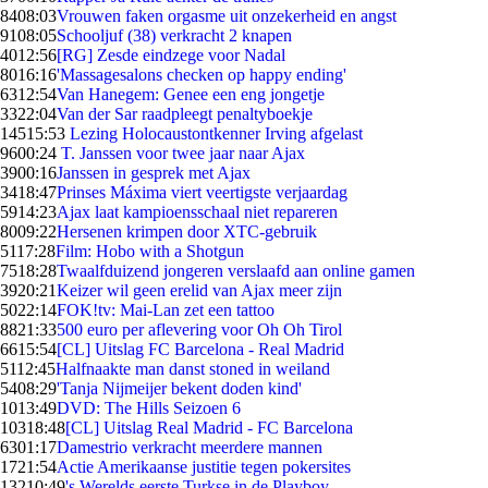
84
08:03
Vrouwen faken orgasme uit onzekerheid en angst
91
08:05
Schooljuf (38) verkracht 2 knapen
40
12:56
[RG] Zesde eindzege voor Nadal
80
16:16
'Massagesalons checken op happy ending'
63
12:54
Van Hanegem: Genee een eng jongetje
33
22:04
Van der Sar raadpleegt penaltyboekje
145
15:53
Lezing Holocaustontkenner Irving afgelast
96
00:24
T. Janssen voor twee jaar naar Ajax
39
00:16
Janssen in gesprek met Ajax
34
18:47
Prinses Máxima viert veertigste verjaardag
59
14:23
Ajax laat kampioensschaal niet repareren
80
09:22
Hersenen krimpen door XTC-gebruik
51
17:28
Film: Hobo with a Shotgun
75
18:28
Twaalfduizend jongeren verslaafd aan online gamen
39
20:21
Keizer wil geen erelid van Ajax meer zijn
50
22:14
FOK!tv: Mai-Lan zet een tattoo
88
21:33
500 euro per aflevering voor Oh Oh Tirol
66
15:54
[CL] Uitslag FC Barcelona - Real Madrid
51
12:45
Halfnaakte man danst stoned in weiland
54
08:29
'Tanja Nijmeijer bekent doden kind'
10
13:49
DVD: The Hills Seizoen 6
103
18:48
[CL] Uitslag Real Madrid - FC Barcelona
63
01:17
Damestrio verkracht meerdere mannen
17
21:54
Actie Amerikaanse justitie tegen pokersites
132
10:49
's Werelds eerste Turkse in de Playboy