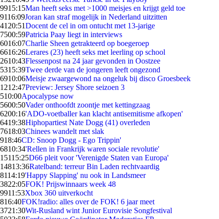
99
15:15
Man heeft seks met >1000 meisjes en krijgt geld toe
91
16:09
Joran kan straf mogelijk in Nederland uitzitten
41
20:51
Docent de cel in om ontucht met 13-jarige
75
00:59
Patricia Paay liegt in interviews
60
16:07
Charlie Sheen getrakteerd op boegeroep
66
16:26
Lerares (23) heeft seks met leerling op school
26
10:43
Flessenpost na 24 jaar gevonden in Oostzee
53
15:39
Twee derde van de jongeren leeft ongezond
69
10:06
Meisje zwaargewond na ongeluk bij disco Groesbeek
12
12:47
Preview: Jersey Shore seizoen 3
5
10:00
Apocalypse now
56
00:50
Vader onthoofdt zoontje met kettingzaag
62
00:16
'ADO-voetballer kan klacht antisemitisme afkopen'
64
19:38
Hiphopartiest Nate Dogg (41) overleden
76
18:03
Chinees wandelt met slak
9
18:46
CD: Snoop Dogg - Ego Trippin'
68
10:34
'Rellen in Frankrijk waren sociale revolutie'
151
15:25
D66 pleit voor 'Verenigde Staten van Europa'
148
13:36
Ratelband: terreur Bin Laden rechtvaardig
81
14:19
'Happy Slapping' nu ook in Landsmeer
38
22:05
FOK! Prijswinnaars week 48
99
11:53
Xbox 360 uitverkocht
8
16:40
FOK!radio: alles over de FOK! 6 jaar meet
37
21:30
Wit-Rusland wint Junior Eurovisie Songfestival