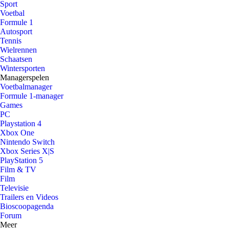
Sport
Voetbal
Formule 1
Autosport
Tennis
Wielrennen
Schaatsen
Wintersporten
Managerspelen
Voetbalmanager
Formule 1-manager
Games
PC
Playstation 4
Xbox One
Nintendo Switch
Xbox Series X|S
PlayStation 5
Film & TV
Film
Televisie
Trailers en Videos
Bioscoopagenda
Forum
Meer