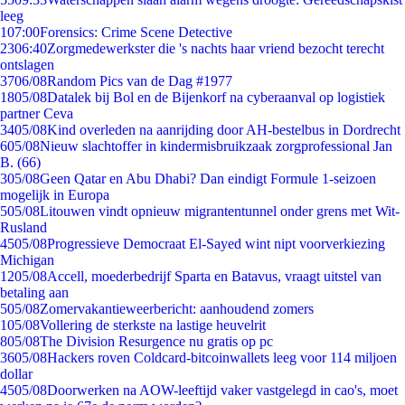
leeg
1
07:00
Forensics: Crime Scene Detective
23
06:40
Zorgmedewerkster die 's nachts haar vriend bezocht terecht
ontslagen
37
06/08
Random Pics van de Dag #1977
18
05/08
Datalek bij Bol en de Bijenkorf na cyberaanval op logistiek
partner Ceva
34
05/08
Kind overleden na aanrijding door AH-bestelbus in Dordrecht
6
05/08
Nieuw slachtoffer in kindermisbruikzaak zorgprofessional Jan
B. (66)
3
05/08
Geen Qatar en Abu Dhabi? Dan eindigt Formule 1-seizoen
mogelijk in Europa
5
05/08
Litouwen vindt opnieuw migrantentunnel onder grens met Wit-
Rusland
45
05/08
Progressieve Democraat El-Sayed wint nipt voorverkiezing
Michigan
12
05/08
Accell, moederbedrijf Sparta en Batavus, vraagt uitstel van
betaling aan
5
05/08
Zomervakantieweerbericht: aanhoudend zomers
1
05/08
Vollering de sterkste na lastige heuvelrit
8
05/08
The Division Resurgence nu gratis op pc
36
05/08
Hackers roven Coldcard-bitcoinwallets leeg voor 114 miljoen
dollar
45
05/08
Doorwerken na AOW-leeftijd vaker vastgelegd in cao's, moet