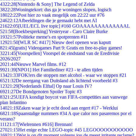
43
22:28
[Nintendo & Sony] The Legend of Zelda
38
22:28
Woningtekort: dus ga je woningen slopen, logisch
180
22:22
Post hier zo vaak mogelijk om 22:22 uur #76
246
22:12
Afbeeldingen die je gemaakt hebt met AI
216
22:05
[UEL/ECL live topic] #160 GOAAAAAAAAAAAAAL
5
21:58
[Boekbespreking] Yesteryear - Caro Claire Burke
193
21:57
Politieke meme's en spotprenten #11
129
21:50
[WLR SC #417] Nieuw deel openen was kaputt
8
21:45
[gratis] Videogames Part 9: Gratis en free-to-play games!
32
21:45
[Voorspellen] Voorspel de eindstand van de Eredivisie
2026/2027
20
21:44
Nieuwe Marvel films. #12
99
21:39
[NPO1] Het Familiediner #23 - te allen tijden
134
21:33
FOK!ers die stoppen met alcohol - waar we stoppen #21
65
21:32
De neergang van Duitsland als lichtend voorbeeld #3
123
21:29
[Nederlands Elftal] Op naar Louis IV?
69
21:27
De Bondgenoten Spoiler Topic #3
83
21:25
UEFA kondigt boycot van FIFA-competities aan vanwege
plan Infantino
140
21:19
Zaken waar je je echt dood aan ergert #17 - Werklui
68
21:18
Spaanstalige nummers #34 A que calor nos pasaremos por el
verano?
111
21:17
[Wielrennen #616] Brennan!
270
21:15
Het enige echte LEGO-topic #45 LEGOOOOOOOOOOO
169
21:13
Wat is op dit moment volgens jou de meest irritante reclame?