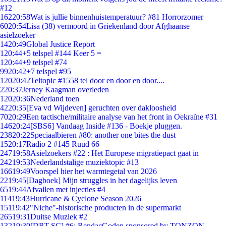
#12
162
20:58
Wat is jullie binnenhuistemperatuur? #81 Horrorzomer
60
20:54
Lisa (38) vermoord in Griekenland door Afghaanse
asielzoeker
14
20:49
Global Justice Report
1
20:44
+5 telspel #144 Keer 5 =
1
20:44
+9 telspel #74
99
20:42
+7 telspel #95
120
20:42
Teltopic #1558 tel door en door en door....
2
20:37
Jerney Kaagman overleden
120
20:36
Nederland toen
42
20:35
[Eva vd Wijdeven] geruchten over dakloosheid
70
20:29
Een tactische/militaire analyse van het front in Oekraïne #31
146
20:24
[SBS6] Vandaag Inside #136 - Boekje pluggen.
238
20:22
Speciaalbieren #80: another one bites the dust
15
20:17
Radio 2 #145 Ruud 66
247
19:58
Asielzoekers #22 : Het Europese migratiepact gaat in
242
19:53
Nederlandstalige muziektopic #13
166
19:49
Voorspel hier het warmtegetal van 2026
22
19:45
[Dagboek] Mijn struggles in het dagelijks leven
65
19:44
Afvallen met injecties #4
114
19:43
Hurricane & Cyclone Season 2026
151
19:42
"Niche"-historische producten in de supermarkt
265
19:31
Duitse Muziek #2
132
19:30
[DRT SC] #6: RendacGoden sponsored by TONZON