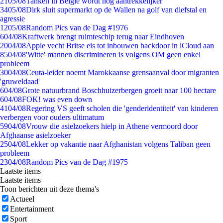
21
05/08
Tanken in België wordt nóg aantrekkelijker
34
05/08
Dirk sluit supermarkt op de Wallen na golf van diefstal en
agressie
12
05/08
Random Pics van de Dag #1976
6
04/08
Kraftwerk brengt ruimteschip terug naar Eindhoven
20
04/08
Apple vecht Britse eis tot inbouwen backdoor in iCloud aan
85
04/08
'Witte' mannen discrimineren is volgens OM geen enkel
probleem
30
04/08
Ceuta-leider noemt Marokkaanse grensaanval door migranten
'gruweldaad'
6
04/08
Grote natuurbrand Boschhuizerbergen groeit naar 100 hectare
6
04/08
FOK! was even down
41
04/08
Regering VS geeft scholen die 'genderidentiteit' van kinderen
verbergen voor ouders ultimatum
59
04/08
Vrouw die asielzoekers hielp in Athene vermoord door
Afghaanse asielzoeker
25
04/08
Lekker op vakantie naar Afghanistan volgens Taliban geen
probleem
23
04/08
Random Pics van de Dag #1975
Laatste items
Laatste items
Toon berichten uit deze thema's
Actueel
Entertainment
Sport