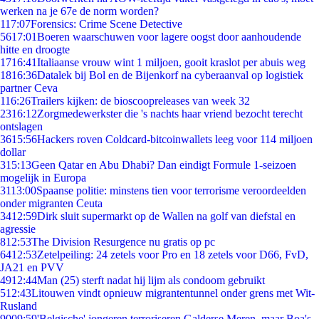
werken na je 67e de norm worden?
1
17:07
Forensics: Crime Scene Detective
56
17:01
Boeren waarschuwen voor lagere oogst door aanhoudende
hitte en droogte
17
16:41
Italiaanse vrouw wint 1 miljoen, gooit kraslot per abuis weg
18
16:36
Datalek bij Bol en de Bijenkorf na cyberaanval op logistiek
partner Ceva
1
16:26
Trailers kijken: de bioscoopreleases van week 32
23
16:12
Zorgmedewerkster die 's nachts haar vriend bezocht terecht
ontslagen
36
15:56
Hackers roven Coldcard-bitcoinwallets leeg voor 114 miljoen
dollar
3
15:13
Geen Qatar en Abu Dhabi? Dan eindigt Formule 1-seizoen
mogelijk in Europa
31
13:00
Spaanse politie: minstens tien voor terrorisme veroordeelden
onder migranten Ceuta
34
12:59
Dirk sluit supermarkt op de Wallen na golf van diefstal en
agressie
8
12:53
The Division Resurgence nu gratis op pc
64
12:53
Zetelpeiling: 24 zetels voor Pro en 18 zetels voor D66, FvD,
JA21 en PVV
49
12:44
Man (25) sterft nadat hij lijm als condoom gebruikt
5
12:43
Litouwen vindt opnieuw migrantentunnel onder grens met Wit-
Rusland
90
09:59
'Belgische' jongeren terroriseren Galderse Meren, maar Boa's