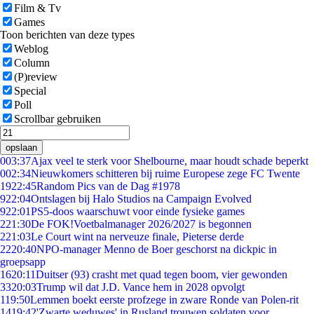
Film & Tv
Games
Toon berichten van deze types
Weblog
Column
(P)review
Special
Poll
Scrollbar gebruiken
opslaan
0
03:37
Ajax veel te sterk voor Shelbourne, maar houdt schade beperkt
0
02:34
Nieuwkomers schitteren bij ruime Europese zege FC Twente
19
22:45
Random Pics van de Dag #1978
9
22:04
Ontslagen bij Halo Studios na Campaign Evolved
9
22:01
PS5-doos waarschuwt voor einde fysieke games
2
21:30
De FOK!Voetbalmanager 2026/2027 is begonnen
2
21:03
Le Court wint na nerveuze finale, Pieterse derde
22
20:40
NPO-manager Menno de Boer geschorst na dickpic in
groepsapp
16
20:11
Duitser (93) crasht met quad tegen boom, vier gewonden
33
20:03
Trump wil dat J.D. Vance hem in 2028 opvolgt
1
19:50
Lemmen boekt eerste profzege in zware Ronde van Polen-rit
14
19:42
'Zwarte weduwes' in Rusland trouwen soldaten voor