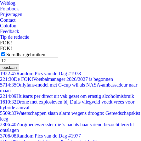
Weblog
Fotoboek
Prijsvragen
Contact
Colofon
Feedback
Tip de redactie
FOK!
FOK!
Scrollbar gebruiken
opslaan
19
22:45
Random Pics van de Dag #1978
2
21:30
De FOK!Voetbalmanager 2026/2027 is begonnen
57
14:35
Onlyfans-model met G-cup wil als NASA-ambassadeur naar
maan
22
14:09
Huisarts per direct uit vak gezet om ernstig alcoholmisbruik
16
10:32
Drone met explosieven bij Duits vliegveld voedt vrees voor
hybride aanval
55
09:33
Waterschappen slaan alarm wegens droogte: Gereedschapskist
leeg
23
06:40
Zorgmedewerkster die 's nachts haar vriend bezocht terecht
ontslagen
37
06/08
Random Pics van de Dag #1977