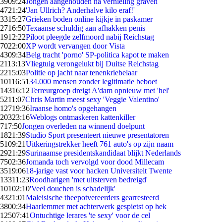
39
09:24
Jongen aangehouden na vernieling graven
47
21:24
'Jan Ullrich? Anderhalve kilo eraf!'
33
15:27
Grieken boden online kijkje in paskamer
27
16:50
Texaanse schuldig aan afhakken penis
19
12:22
Piloot pleegde zelfmoord nabij Reichstag
70
22:00
XP wordt vervangen door Vista
43
09:34
Belg tracht 'porno' SP-politica kapot te maken
21
13:13
Vliegtuig verongelukt bij Duitse Reichstag
22
15:03
Politie op jacht naar tenenkriebelaar
101
16:51
34.000 mensen zonder legitimatie beboet
143
16:12
Terreurgroep dreigt A'dam opnieuw met 'hel'
52
11:07
Chris Martin meest sexy 'Veggie Valentino'
127
19:36
Iraanse homo's opgehangen
203
23:16
Weblogs ontmaskeren kattenkiller
7
17:50
Jongen overleden na winnend doelpunt
18
21:39
Studio Sport presenteert nieuwe presentatoren
51
09:21
Uitkeringstrekker heeft 761 auto's op zijn naam
29
21:29
Surinaamse presidentskandidaat blijkt Nederlands
75
02:36
Jomanda toch vervolgd voor dood Millecam
35
19:06
18-jarige vast voor hacken Universiteit Twente
133
11:23
Roodharigen 'met uitsterven bedreigd'
101
02:10
'Veel douchen is schadelijk'
43
21:01
Maleisische theepotvereerders gearresteerd
38
00:34
Haarlemmer met achterwerk gespietst op hek
125
07:41
Ontuchtige lerares 'te sexy' voor de cel