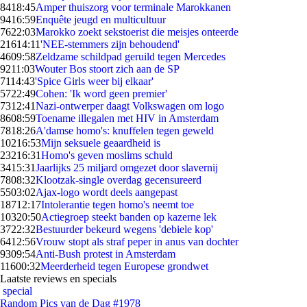
84
18:45
Amper thuiszorg voor terminale Marokkanen
94
16:59
Enquête jeugd en multicultuur
76
22:03
Marokko zoekt sekstoerist die meisjes onteerde
216
14:11
'NEE-stemmers zijn behoudend'
46
09:58
Zeldzame schildpad geruild tegen Mercedes
92
11:03
Wouter Bos stoort zich aan de SP
71
14:43
'Spice Girls weer bij elkaar'
57
22:49
Cohen: 'Ik word geen premier'
73
12:41
Nazi-ontwerper daagt Volkswagen om logo
86
08:59
Toename illegalen met HIV in Amsterdam
78
18:26
A'damse homo's: knuffelen tegen geweld
102
16:53
Mijn seksuele geaardheid is
232
16:31
Homo's geven moslims schuld
34
15:31
Jaarlijks 25 miljard omgezet door slavernij
78
08:32
Klootzak-single overdag gecensureerd
55
03:02
Ajax-logo wordt deels aangepast
187
12:17
Intolerantie tegen homo's neemt toe
103
20:50
Actiegroep steekt banden op kazerne lek
37
22:32
Bestuurder bekeurd wegens 'debiele kop'
64
12:56
Vrouw stopt als straf peper in anus van dochter
93
09:54
Anti-Bush protest in Amsterdam
116
00:32
Meerderheid tegen Europese grondwet
Laatste reviews en specials
special
Random Pics van de Dag #1978