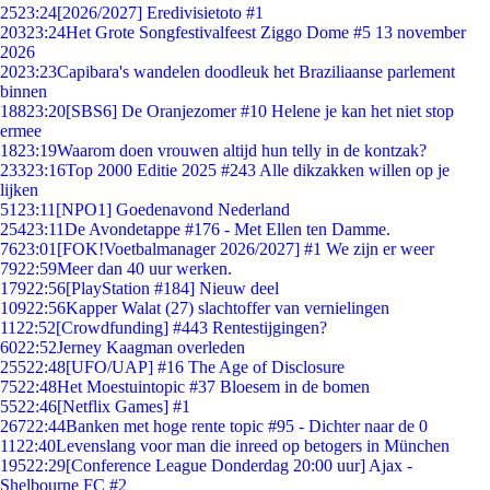
25
23:24
[2026/2027] Eredivisietoto #1
203
23:24
Het Grote Songfestivalfeest Ziggo Dome #5 13 november
2026
20
23:23
Capibara's wandelen doodleuk het Braziliaanse parlement
binnen
188
23:20
[SBS6] De Oranjezomer #10 Helene je kan het niet stop
ermee
18
23:19
Waarom doen vrouwen altijd hun telly in de kontzak?
233
23:16
Top 2000 Editie 2025 #243 Alle dikzakken willen op je
lijken
51
23:11
[NPO1] Goedenavond Nederland
254
23:11
De Avondetappe #176 - Met Ellen ten Damme.
76
23:01
[FOK!Voetbalmanager 2026/2027] #1 We zijn er weer
79
22:59
Meer dan 40 uur werken.
179
22:56
[PlayStation #184] Nieuw deel
109
22:56
Kapper Walat (27) slachtoffer van vernielingen
11
22:52
[Crowdfunding] #443 Rentestijgingen?
60
22:52
Jerney Kaagman overleden
255
22:48
[UFO/UAP] #16 The Age of Disclosure
75
22:48
Het Moestuintopic #37 Bloesem in de bomen
55
22:46
[Netflix Games] #1
267
22:44
Banken met hoge rente topic #95 - Dichter naar de 0
11
22:40
Levenslang voor man die inreed op betogers in München
195
22:29
[Conference League Donderdag 20:00 uur] Ajax -
Shelbourne FC #2