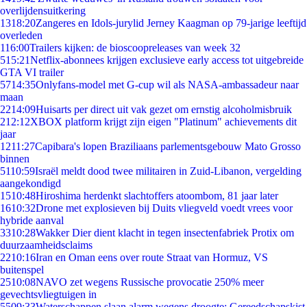
overlijdensuitkering
13
18:20
Zangeres en Idols-jurylid Jerney Kaagman op 79-jarige leeftijd
overleden
1
16:00
Trailers kijken: de bioscoopreleases van week 32
5
15:21
Netflix-abonnees krijgen exclusieve early access tot uitgebreide
GTA VI trailer
57
14:35
Onlyfans-model met G-cup wil als NASA-ambassadeur naar
maan
22
14:09
Huisarts per direct uit vak gezet om ernstig alcoholmisbruik
2
12:12
XBOX platform krijgt zijn eigen "Platinum" achievements dit
jaar
12
11:27
Capibara's lopen Braziliaans parlementsgebouw Mato Grosso
binnen
51
10:59
Israël meldt dood twee militairen in Zuid-Libanon, vergelding
aangekondigd
15
10:48
Hiroshima herdenkt slachtoffers atoombom, 81 jaar later
16
10:32
Drone met explosieven bij Duits vliegveld voedt vrees voor
hybride aanval
33
10:28
Wakker Dier dient klacht in tegen insectenfabriek Protix om
duurzaamheidsclaims
22
10:16
Iran en Oman eens over route Straat van Hormuz, VS
buitenspel
25
10:08
NAVO zet wegens Russische provocatie 250% meer
gevechtsvliegtuigen in
55
09:33
Waterschappen slaan alarm wegens droogte: Gereedschapskist