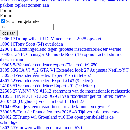
pakken topless zonnen aan
Forum
Forum
Scrollbar gebruiken
opslaan
10
06:17
Trump wil dat J.D. Vance hem in 2028 opvolgt
10
06:16
Tony Scott (54) overleden
22
06:14
Klacht ingediend tegen grootste insectenfabriek ter wereld
104
06:12
NPO-manager Menno de Boer (47) op non-actief stuurde
dick-pic rond
198
05:54
Verander een letter expert (7lettereditie) #50
38
05:53
GTA VI #12 GTA VI Extended look 27 Augustus Netflix/YT
13
05:53
Verander één letter. Expert # 75 (8 letters)
48
05:52
Verander één letter: Expert #143 (9 letters)
141
05:51
Verander één letter: Expert #91 (10 letters)
225
05:27
[AMV] VS #1312 spammers van de internationale rechtsorde
61
05:21
[INFLUENCERS #295] Van flodderslinger tot Shrek-crème
261
04:09
[Dagboek] Veel aan hoofd - Deel 27
31
04:08
Zou je vreemdgaan in een relatie kunnen vergeven?
239
03:54
Tour de France femmes 2026 #3 Tijd voor de borstcrawl
204
02:55
Trump wil Groenland #16 Het opengrensbeleid is de
schuldige
18
02:55
Vrouwen willen geen man meer #30