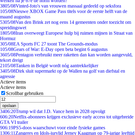
werken na je 67e de norm worden?
38
05/08
Vinted-foto's van vrouwen massaal gedeeld op seksfora
1
05/08
Nieuwe XBOX Game Pass titels voor de eerste helft van de
maand augustus
53
05/08
Van den Brink zet nog eens 14 gemeenten onder toezicht om
spreidingswet
18
05/08
Iran overweegt Europese hulp bij ruimen mijnen in Straat van
Hormuz
3
05/08
EA Sports FC 27 toont The Grounds-modus
1
05/08
Gears of War: E-Day open beta begint 6 augustus
36
05/08
Pentagon verbruikt meer raketten dan kan worden aangevuld,
tekort dreigt
21
05/08
Tanken in België wordt nóg aantrekkelijker
34
05/08
Dirk sluit supermarkt op de Wallen na golf van diefstal en
agressie
Actieve items
Actieve items
Scrollbar gebruiken
opslaan
34
06:20
Trump wil dat J.D. Vance hem in 2028 opvolgt
6
06:20
Netflix-abonnees krijgen exclusieve early access tot uitgebreide
GTA VI trailer
9
06:19
PS5-doos waarschuwt voor einde fysieke games
13
06:11
Zangeres en Idols-jurylid Jerney Kaagman op 79-jarige leeftijd