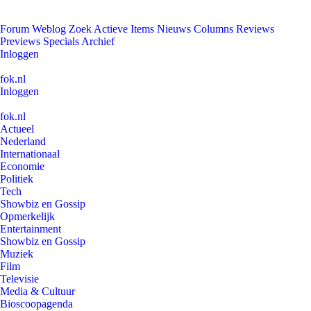
Forum
Weblog
Zoek
Actieve Items
Nieuws
Columns
Reviews
Previews
Specials
Archief
Inloggen
fok.nl
Inloggen
fok.nl
Actueel
Nederland
Internationaal
Economie
Politiek
Tech
Showbiz en Gossip
Opmerkelijk
Entertainment
Showbiz en Gossip
Muziek
Film
Televisie
Media & Cultuur
Bioscoopagenda