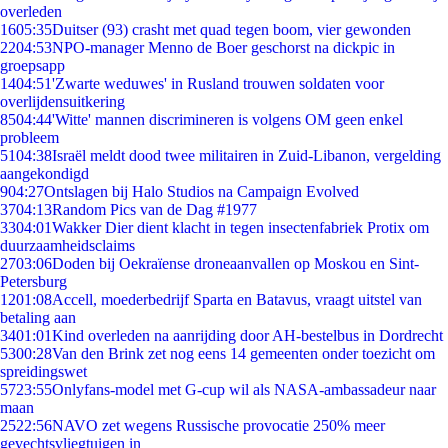
overleden
16
05:35
Duitser (93) crasht met quad tegen boom, vier gewonden
22
04:53
NPO-manager Menno de Boer geschorst na dickpic in
groepsapp
14
04:51
'Zwarte weduwes' in Rusland trouwen soldaten voor
overlijdensuitkering
85
04:44
'Witte' mannen discrimineren is volgens OM geen enkel
probleem
51
04:38
Israël meldt dood twee militairen in Zuid-Libanon, vergelding
aangekondigd
9
04:27
Ontslagen bij Halo Studios na Campaign Evolved
37
04:13
Random Pics van de Dag #1977
33
04:01
Wakker Dier dient klacht in tegen insectenfabriek Protix om
duurzaamheidsclaims
27
03:06
Doden bij Oekraïense droneaanvallen op Moskou en Sint-
Petersburg
12
01:08
Accell, moederbedrijf Sparta en Batavus, vraagt uitstel van
betaling aan
34
01:01
Kind overleden na aanrijding door AH-bestelbus in Dordrecht
53
00:28
Van den Brink zet nog eens 14 gemeenten onder toezicht om
spreidingswet
57
23:55
Onlyfans-model met G-cup wil als NASA-ambassadeur naar
maan
25
22:56
NAVO zet wegens Russische provocatie 250% meer
gevechtsvliegtuigen in