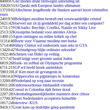
84
09:07
Giel Beelen drukt Helwegen uitzending uit
356
20:53
Al Qaeda stelt Europese landen ultimatum
137
19:02
Allochtone jeugdbende die blanken aanviel hoort celstraffen
eisen
240
19:50
Beledigen moslims bestraft met voorwaardelijke celstraf
56
21:42
Hoeveel uur zit jij gemiddeld per dag achter een computer?
17
11:17
FOK!radio: Brechtje, Conflict, Natalie en Nikky Live
25
13:32
Kroonprins bedankt voor attenties Alexia
14
00:15
Agent ontslagen na online kritiek op chef
113
14:46
Boete voor Vlaamse moslima met burka
57
14:46
Hillary Clinton wil onderzoek naar seks in GTA
134
20:42
'Hofstadgroep blijkt ordinaire sekssekte'
19
22:46
Schetsen van Hitler op veiling
57
17:47
Israël krijgt weer grootste aantal Joden
68
19:26
Honk- en softbal uit Olympische programma
67
11:21
SGP wil beeld broek aantrekken
59
03:10
Lil' Kim moet de gevangenis in
106
14:43
Wippercelen en pijpmeisjes in Amsterdam
132
00:49
Nederland op weg naar recessie
69
11:20
Kindermoordenaar mishandelt vriendin
33
10:42
Consul in Colombia rijdt fietser dood
22
07:28
Ademhalingsmoeilijkheden mariniers door chloor
177
00:30
Veel Nederlanders accepteren homofilie
18
17:24
Interview: KUS
94
16:17
Grote kans op dodelijke griep-pandemie