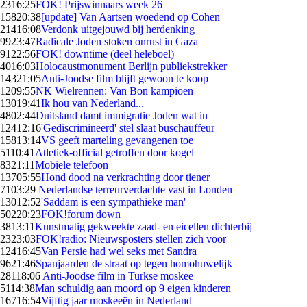
23
16:25
FOK! Prijswinnaars week 26
158
20:38
[update] Van Aartsen woedend op Cohen
214
16:08
Verdonk uitgejouwd bij herdenking
99
23:47
Radicale Joden stoken onrust in Gaza
91
22:56
FOK! downtime (deel heleboel)
40
16:03
Holocaustmonument Berlijn publiekstrekker
143
21:05
Anti-Joodse film blijft gewoon te koop
12
09:55
NK Wielrennen: Van Bon kampioen
130
19:41
Ik hou van Nederland...
48
02:44
Duitsland damt immigratie Joden wat in
124
12:16
'Gediscrimineerd' stel slaat buschauffeur
158
13:14
VS geeft marteling gevangenen toe
51
10:41
Atletiek-official getroffen door kogel
83
21:11
Mobiele telefoon
137
05:55
Hond dood na verkrachting door tiener
71
03:29
Nederlandse terreurverdachte vast in Londen
130
12:52
'Saddam is een sympathieke man'
502
20:23
FOK!forum down
38
13:11
Kunstmatig gekweekte zaad- en eicellen dichterbij
23
23:03
FOK!radio: Nieuwsposters stellen zich voor
124
16:45
Van Persie had wel seks met Sandra
96
21:46
Spanjaarden de straat op tegen homohuwelijk
281
18:06
Anti-Joodse film in Turkse moskee
51
14:38
Man schuldig aan moord op 9 eigen kinderen
167
16:54
Vijftig jaar moskeeën in Nederland