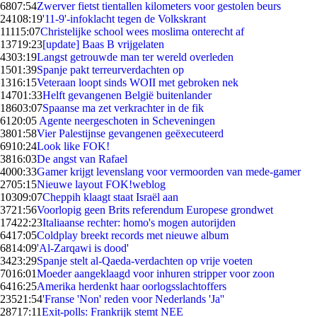
68
07:54
Zwerver fietst tientallen kilometers voor gestolen beurs
241
08:19
'11-9'-infoklacht tegen de Volkskrant
111
15:07
Christelijke school wees moslima onterecht af
137
19:23
[update] Baas B vrijgelaten
43
03:19
Langst getrouwde man ter wereld overleden
15
01:39
Spanje pakt terreurverdachten op
13
16:15
Veteraan loopt sinds WOII met gebroken nek
147
01:33
Helft gevangenen België buitenlander
186
03:07
Spaanse ma zet verkrachter in de fik
61
20:05
Agente neergeschoten in Scheveningen
38
01:58
Vier Palestijnse gevangenen geëxecuteerd
69
10:24
Look like FOK!
38
16:03
De angst van Rafael
40
00:33
Gamer krijgt levenslang voor vermoorden van mede-gamer
27
05:15
Nieuwe layout FOK!weblog
103
09:07
Cheppih klaagt staat Israël aan
37
21:56
Voorlopig geen Brits referendum Europese grondwet
174
22:23
Italiaanse rechter: homo's mogen autorijden
64
17:05
Coldplay breekt records met nieuwe album
68
14:09
'Al-Zarqawi is dood'
34
23:29
Spanje stelt al-Qaeda-verdachten op vrije voeten
70
16:01
Moeder aangeklaagd voor inhuren stripper voor zoon
64
16:25
Amerika herdenkt haar oorlogsslachtoffers
235
21:54
'Franse 'Non' reden voor Nederlands 'Ja''
287
17:11
Exit-polls: Frankrijk stemt NEE