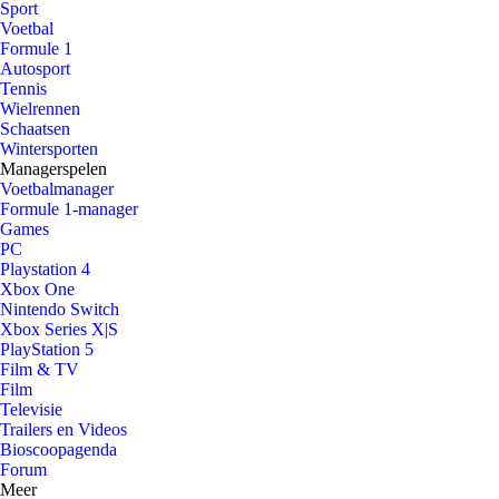
Sport
Voetbal
Formule 1
Autosport
Tennis
Wielrennen
Schaatsen
Wintersporten
Managerspelen
Voetbalmanager
Formule 1-manager
Games
PC
Playstation 4
Xbox One
Nintendo Switch
Xbox Series X|S
PlayStation 5
Film & TV
Film
Televisie
Trailers en Videos
Bioscoopagenda
Forum
Meer