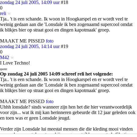
zondag 24 juli 2005, 14:09 uur
#18
0
reli
Tja.. 't is een schande. Ik woon in Hoogkarspel en er wordt veel te
weinig gedaan aan die 'Lonsdale ik ben zogenaamd supercool omdat
ik blikjes bier op straat gooi en dingen kapotmaak' groep.
MAAKT ME PISSED
foto
zondag 24 juli 2005, 14:14 uur
#19
0
M42
I Love Techno!
quote:
Op zondag 24 juli 2005 14:09 schreef reli het volgende:
Tja.. 't is een schande. Ik woon in Hoogkarspel en er wordt veel te
weinig gedaan aan die 'Lonsdale ik ben zogenaamd supercool omdat
ik blikjes bier op straat gooi en dingen kapotmaak' groep.
MAAKT ME PISSED
foto
Uhhh lonsdale? sinds wanneer zijn hen het die hier verantwoordelijk
voor zijn... wat ik mij kan herinneren gebeurde dit 12 jaar geleden ook
en toen was er geen Lonsdale jeugd.
Verder zijn Lonsdale lui meestal mensen die die kleding mooi vinden
en meelopen met de rest om bij een groep te3 horen, net als Ghotics