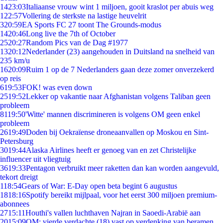
14
23:03
Italiaanse vrouw wint 1 miljoen, gooit kraslot per abuis weg
1
22:57
Vollering de sterkste na lastige heuvelrit
3
20:59
EA Sports FC 27 toont The Grounds-modus
14
20:46
Long live the 7th of October
25
20:27
Random Pics van de Dag #1977
13
20:12
Nederlander (23) aangehouden in Duitsland na snelheid van
235 km/u
16
20:09
Ruim 1 op de 7 Nederlanders gaan deze zomer onverzekerd
op reis
6
19:53
FOK! was even down
25
19:52
Lekker op vakantie naar Afghanistan volgens Taliban geen
probleem
81
19:50
'Witte' mannen discrimineren is volgens OM geen enkel
probleem
26
19:49
Doden bij Oekraïense droneaanvallen op Moskou en Sint-
Petersburg
30
19:44
Alaska Airlines heeft er genoeg van en zet Christelijke
influencer uit vliegtuig
36
19:33
Pentagon verbruikt meer raketten dan kan worden aangevuld,
tekort dreigt
1
18:54
Gears of War: E-Day open beta begint 6 augustus
18
18:16
Spotify bereikt mijlpaal, voor het eerst 300 miljoen premium-
abonnees
27
15:11
Houthi's vallen luchthaven Najran in Saoedi-Arabië aan
20
15:09
OM: vierde verdachte (18) vast op verdenking van beramen