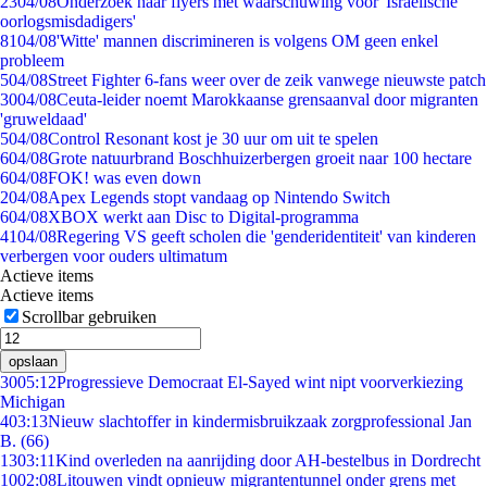
23
04/08
Onderzoek naar flyers met waarschuwing voor 'Israëlische
oorlogsmisdadigers'
81
04/08
'Witte' mannen discrimineren is volgens OM geen enkel
probleem
5
04/08
Street Fighter 6-fans weer over de zeik vanwege nieuwste patch
30
04/08
Ceuta-leider noemt Marokkaanse grensaanval door migranten
'gruweldaad'
5
04/08
Control Resonant kost je 30 uur om uit te spelen
6
04/08
Grote natuurbrand Boschhuizerbergen groeit naar 100 hectare
6
04/08
FOK! was even down
2
04/08
Apex Legends stopt vandaag op Nintendo Switch
6
04/08
XBOX werkt aan Disc to Digital-programma
41
04/08
Regering VS geeft scholen die 'genderidentiteit' van kinderen
verbergen voor ouders ultimatum
Actieve items
Actieve items
Scrollbar gebruiken
opslaan
30
05:12
Progressieve Democraat El-Sayed wint nipt voorverkiezing
Michigan
4
03:13
Nieuw slachtoffer in kindermisbruikzaak zorgprofessional Jan
B. (66)
13
03:11
Kind overleden na aanrijding door AH-bestelbus in Dordrecht
10
02:08
Litouwen vindt opnieuw migrantentunnel onder grens met