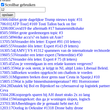
Scrollbar gebruiken
opslaan
19
06:04
Het grote dagelijkse Trump nieuws topic #31
7
06:01
[ATP Tour] #169 Tosti Tallon back on fire
32
06:00
Covid19 the aftermath #17 bananenmilkshake
85
05:59
Het grote goedemorgen topic #3
41
05:58
Welke accu's? en halen uit Asie?
137
05:56
Verander één letter: Expert #91 (10 letters)
46
05:55
Verander één letter: Expert #143 (9 letters)
163
05:54
[AMV] VS #1312 spammers van de internationale rechtsorde
196
05:53
Verander een letter expert (7lettereditie) #50
11
05:52
Verander één letter. Expert # 75 (8 letters)
13
05:45
Zou je vreemdgaan in een relatie kunnen vergeven?
134
05:35
Wat je ook stemt, je krijgt in NL altijd Links Liberaal Beleid.
170
05:34
Boeken worden opgekocht om chatbots te voeden
16
05:31
Migranten breken door grens naar Ceuta in Spanje,l #10
158
05:15
Wat is jullie binnenhuistemperatuur? #81 Horrorzomer
2
04:28
Datalek bij Bol en Bijenkorf na cyberaanval op logistiek partner
Ceva
55
04:20
Koopzegels sparen bij AH duurt straks 2x zo lang
10
04:15
Woningtekort: dus ga je woningen slopen, logisch
237
03:38
Afbeeldingen die je gemaakt hebt met AI
12
03:17
Oorlog in Oekraïne #1318 Drone baby drone