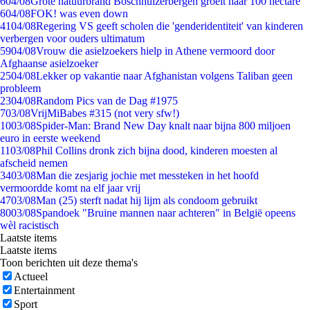
6
04/08
Grote natuurbrand Boschhuizerbergen groeit naar 100 hectare
6
04/08
FOK! was even down
41
04/08
Regering VS geeft scholen die 'genderidentiteit' van kinderen
verbergen voor ouders ultimatum
59
04/08
Vrouw die asielzoekers hielp in Athene vermoord door
Afghaanse asielzoeker
25
04/08
Lekker op vakantie naar Afghanistan volgens Taliban geen
probleem
23
04/08
Random Pics van de Dag #1975
7
03/08
VrijMiBabes #315 (not very sfw!)
10
03/08
Spider-Man: Brand New Day knalt naar bijna 800 miljoen
euro in eerste weekend
11
03/08
Phil Collins dronk zich bijna dood, kinderen moesten al
afscheid nemen
34
03/08
Man die zesjarig jochie met messteken in het hoofd
vermoordde komt na elf jaar vrij
47
03/08
Man (25) sterft nadat hij lijm als condoom gebruikt
80
03/08
Spandoek "Bruine mannen naar achteren" in België opeens
wèl racistisch
Laatste items
Laatste items
Toon berichten uit deze thema's
Actueel
Entertainment
Sport