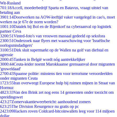
Wit-Rusland
7
01:18
Accell, moederbedrijf Sparta en Batavus, vraagt uitstel van
betaling aan
39
01:14
Doorwerken na AOW-leeftijd vaker vastgelegd in cao's, moet
werken na je 67e de norm worden?
10
01:10
Datalek bij Bol en de Bijenkorf na cyberaanval op logistiek
partner Ceva
32
00:51
Vinted-foto's van vrouwen massaal gedeeld op seksfora
23
00:51
Onderzoek naar flyers met waarschuwing voor 'Israëlische
oorlogsmisdadigers'
31
00:51
Dirk sluit supermarkt op de Wallen na golf van diefstal en
agressie
20
00:45
Tanken in België wordt nóg aantrekkelijker
30
00:44
Ceuta-leider noemt Marokkaanse grensaanval door migranten
'gruweldaad'
27
00:43
Spaanse politie: minstens tien voor terrorisme veroordeelden
onder migranten Ceuta
17
23:55
Iran overweegt Europese hulp bij ruimen mijnen in Straat van
Hormuz
48
23:33
Van den Brink zet nog eens 14 gemeenten onder toezicht om
spreidingswet
4
23:27
Zomervakantieweerbericht: aanhoudend zomers
6
23:25
The Division Resurgence nu gratis op pc
24
23:09
Hackers roven Coldcard-bitcoinwallets leeg voor 114 miljoen
dollar