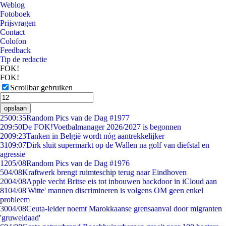
Weblog
Fotoboek
Prijsvragen
Contact
Colofon
Feedback
Tip de redactie
FOK!
FOK!
Scrollbar gebruiken
opslaan
25
00:35
Random Pics van de Dag #1977
2
09:50
De FOK!Voetbalmanager 2026/2027 is begonnen
20
09:23
Tanken in België wordt nóg aantrekkelijker
31
09:07
Dirk sluit supermarkt op de Wallen na golf van diefstal en
agressie
12
05/08
Random Pics van de Dag #1976
5
04/08
Kraftwerk brengt ruimteschip terug naar Eindhoven
20
04/08
Apple vecht Britse eis tot inbouwen backdoor in iCloud aan
81
04/08
'Witte' mannen discrimineren is volgens OM geen enkel
probleem
30
04/08
Ceuta-leider noemt Marokkaanse grensaanval door migranten
'gruweldaad'