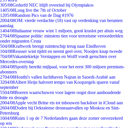
3
05/08
Gedurfd NEC blijft overeind bij Olympiakos
14
05/08
Long live the 7th of October
12
05/08
Random Pics van de Dag #1976
20
04/08
OM: vierde verdachte (18) vast op verdenking van beramen
aanslag
14
04/08
Italiaanse vrouw wint 1 miljoen, gooit kraslot per abuis weg
27
04/08
Spaanse politie: minstens tien voor terrorisme veroordeelden
onder migranten Ceuta
5
04/08
Kraftwerk brengt ruimteschip terug naar Eindhoven
1
04/08
Reusser wint tijdrit en neemt geel over, Nooijen knap tweede
7
04/08
Vakantiekiekje Verstappen en Wolff voedt geruchten over
Mercedes-overstap
18
04/08
Spotify bereikt mijlpaal, voor het eerst 300 miljoen premium-
abonnees
27
04/08
Houthi's vallen luchthaven Najran in Saoedi-Arabië aan
32
04/08
Albert Heijn halveert tempo van Koopzegels sparen vanaf
september
55
04/08
Boeren waarschuwen voor lagere oogst door aanhoudende
hitte en droogte
20
04/08
Apple vecht Britse eis tot inbouwen backdoor in iCloud aan
26
04/08
Doden bij Oekraïense droneaanvallen op Moskou en Sint-
Petersburg
16
04/08
Ruim 1 op de 7 Nederlanders gaan deze zomer onverzekerd
op reis