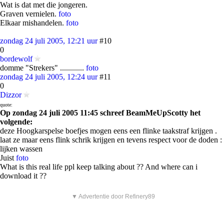
Wat is dat met die jongeren.
Graven vernielen.
foto
Elkaar mishandelen.
foto
zondag 24 juli 2005, 12:21 uur
#10
0
bordewolf
domme "Strekers" ............
foto
zondag 24 juli 2005, 12:24 uur
#11
0
Dizzor
quote:
Op zondag 24 juli 2005 11:45 schreef BeamMeUpScotty het
volgende:
deze Hoogkarspelse boefjes mogen eens een flinke taakstraf krijgen .
laat ze maar eens flink schrik krijgen en tevens respect voor de doden :
lijken wassen
Juist
foto
What is this real life ppl keep talking about ?? And where can i
download it ??
▼ Advertentie door Refinery89