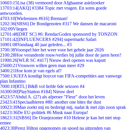
106
03:15
Lisa (38) vermoord door Afghaanse asielzoeker
137
03:14
[AKQ] #3384 Topic met vragen. En soms goede
antwoorden.
47
03:10
[Wielrennen #616] Brennan!
12
02:36
[SBS6] De Bondgenoten #317 We dansen de macaroni
1
02:09
Vliegen
127
01:48
[DRT SC] #6: RendacGoden sponsored by TONZON
171
01:42
[INFLUENCERS #294] supermarkt Safari
169
01:08
Vandaag 40 jaar geleden... #3
37
00:38
Voorspel hier het weer voor het gehele jaar 2026
21
00:28
Hoe veranderde rouw/verlies bij jullie door de jaren heen?
119
00:26
[WLR SC #417] Nieuw deel openen was kaputt
256
00:21
Vrouwen willen geen man meer #29
34
00:21
Hoe kom je van egels af?
75
00:13
UEFA kondigt boycot van FIFA-competities aan vanwege
plan Infantino
70
00:10
[RTL] B&B vol liefde 6de seizoen #4
163
00:00
[PlayStation #184] Nieuw deel
45
23:57
Abdul A. (27) als afperser "Fleur" door het leven
234
23:41
Speciaalbieren #80: another one bites the dust
100
23:39
Man zoekt mij en bedreigt mij, nadat ik met zijn zoon sprak
142
23:36
De EU-politiek #6 Musk naar Europa!
186
23:31
[SBS6] De Oranjezomer #10 Helene je kan het niet stop
ermee
40
23:30
Perez Hilton opgenomen op spoed na uitzenden van