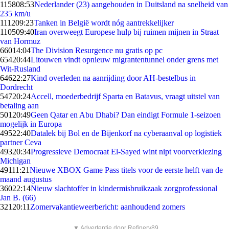
1158
08:53
Nederlander (23) aangehouden in Duitsland na snelheid van
235 km/u
1112
09:23
Tanken in België wordt nóg aantrekkelijker
1105
09:40
Iran overweegt Europese hulp bij ruimen mijnen in Straat
van Hormuz
660
14:04
The Division Resurgence nu gratis op pc
654
20:44
Litouwen vindt opnieuw migrantentunnel onder grens met
Wit-Rusland
646
22:27
Kind overleden na aanrijding door AH-bestelbus in
Dordrecht
547
20:24
Accell, moederbedrijf Sparta en Batavus, vraagt uitstel van
betaling aan
501
20:49
Geen Qatar en Abu Dhabi? Dan eindigt Formule 1-seizoen
mogelijk in Europa
495
22:40
Datalek bij Bol en de Bijenkorf na cyberaanval op logistiek
partner Ceva
493
20:34
Progressieve Democraat El-Sayed wint nipt voorverkiezing
Michigan
491
11:21
Nieuwe XBOX Game Pass titels voor de eerste helft van de
maand augustus
360
22:14
Nieuw slachtoffer in kindermisbruikzaak zorgprofessional
Jan B. (66)
321
20:11
Zomervakantieweerbericht: aanhoudend zomers
▼ Advertentie door Refinery89