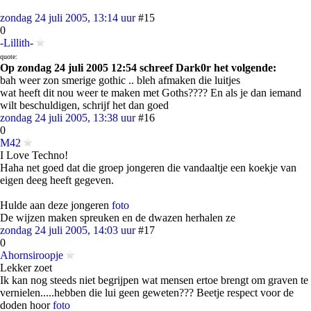
zondag 24 juli 2005, 13:14 uur
#15
0
-Lillith-
quote:
Op zondag 24 juli 2005 12:54 schreef Dark0r het volgende:
bah weer zon smerige gothic .. bleh afmaken die luitjes
wat heeft dit nou weer te maken met Goths???? En als je dan iemand
wilt beschuldigen, schrijf het dan goed
zondag 24 juli 2005, 13:38 uur
#16
0
M42
I Love Techno!
Haha net goed dat die groep jongeren die vandaaltje een koekje van
eigen deeg heeft gegeven.
Hulde aan deze jongeren
foto
De wijzen maken spreuken en de dwazen herhalen ze
zondag 24 juli 2005, 14:03 uur
#17
0
Ahornsiroopje
Lekker zoet
Ik kan nog steeds niet begrijpen wat mensen ertoe brengt om graven te
vernielen.....hebben die lui geen geweten??? Beetje respect voor de
doden hoor
foto