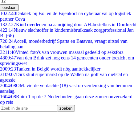
opslaan
10
22:40
Datalek bij Bol en de Bijenkorf na cyberaanval op logistiek
partner Ceva
13
22:27
Kind overleden na aanrijding door AH-bestelbus in Dordrecht
4
22:14
Nieuw slachtoffer in kindermisbruikzaak zorgprofessional Jan
B. (66)
7
20:24
Accell, moederbedrijf Sparta en Batavus, vraagt uitstel van
betaling aan
32
11:40
Vinted-foto's van vrouwen massaal gedeeld op seksfora
48
09:47
Van den Brink zet nog eens 14 gemeenten onder toezicht om
spreidingswet
20
09:23
Tanken in België wordt nóg aantrekkelijker
31
09:07
Dirk sluit supermarkt op de Wallen na golf van diefstal en
agressie
20
04/08
OM: vierde verdachte (18) vast op verdenking van beramen
aanslag
16
04/08
Ruim 1 op de 7 Nederlanders gaan deze zomer onverzekerd
op reis