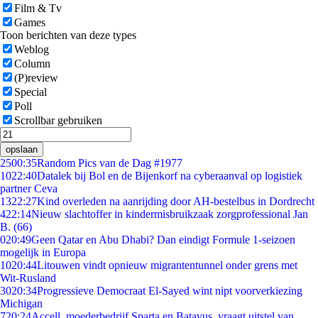
Film & Tv
Games
Toon berichten van deze types
Weblog
Column
(P)review
Special
Poll
Scrollbar gebruiken
opslaan
25
00:35
Random Pics van de Dag #1977
10
22:40
Datalek bij Bol en de Bijenkorf na cyberaanval op logistiek
partner Ceva
13
22:27
Kind overleden na aanrijding door AH-bestelbus in Dordrecht
4
22:14
Nieuw slachtoffer in kindermisbruikzaak zorgprofessional Jan
B. (66)
0
20:49
Geen Qatar en Abu Dhabi? Dan eindigt Formule 1-seizoen
mogelijk in Europa
10
20:44
Litouwen vindt opnieuw migrantentunnel onder grens met
Wit-Rusland
30
20:34
Progressieve Democraat El-Sayed wint nipt voorverkiezing
Michigan
7
20:24
Accell, moederbedrijf Sparta en Batavus, vraagt uitstel van