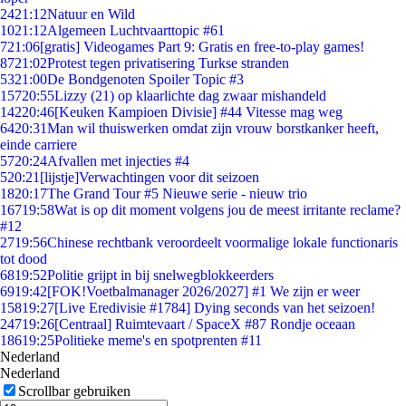
24
21:12
Natuur en Wild
10
21:12
Algemeen Luchtvaarttopic #61
7
21:06
[gratis] Videogames Part 9: Gratis en free-to-play games!
87
21:02
Protest tegen privatisering Turkse stranden
53
21:00
De Bondgenoten Spoiler Topic #3
157
20:55
Lizzy (21) op klaarlichte dag zwaar mishandeld
142
20:46
[Keuken Kampioen Divisie] #44 Vitesse mag weg
64
20:31
Man wil thuiswerken omdat zijn vrouw borstkanker heeft,
einde carriere
57
20:24
Afvallen met injecties #4
5
20:21
[lijstje]Verwachtingen voor dit seizoen
18
20:17
The Grand Tour #5 Nieuwe serie - nieuw trio
167
19:58
Wat is op dit moment volgens jou de meest irritante reclame?
#12
27
19:56
Chinese rechtbank veroordeelt voormalige lokale functionaris
tot dood
68
19:52
Politie grijpt in bij snelwegblokkeerders
69
19:42
[FOK!Voetbalmanager 2026/2027] #1 We zijn er weer
158
19:27
[Live Eredivisie #1784] Dying seconds van het seizoen!
247
19:26
[Centraal] Ruimtevaart / SpaceX #87 Rondje oceaan
186
19:25
Politieke meme's en spotprenten #11
Nederland
Nederland
Scrollbar gebruiken