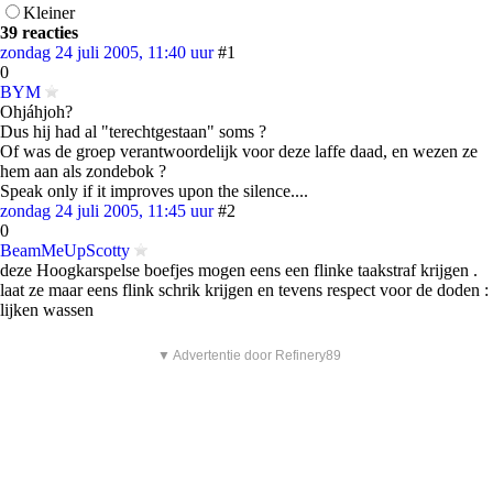
Kleiner
39 reacties
zondag 24 juli 2005, 11:40 uur
#1
0
BYM
Ohjáhjoh?
Dus hij had al "terechtgestaan" soms ?
Of was de groep verantwoordelijk voor deze laffe daad, en wezen ze
hem aan als zondebok ?
Speak only if it improves upon the silence....
zondag 24 juli 2005, 11:45 uur
#2
0
BeamMeUpScotty
deze Hoogkarspelse boefjes mogen eens een flinke taakstraf krijgen .
laat ze maar eens flink schrik krijgen en tevens respect voor de doden :
lijken wassen
▼ Advertentie door Refinery89