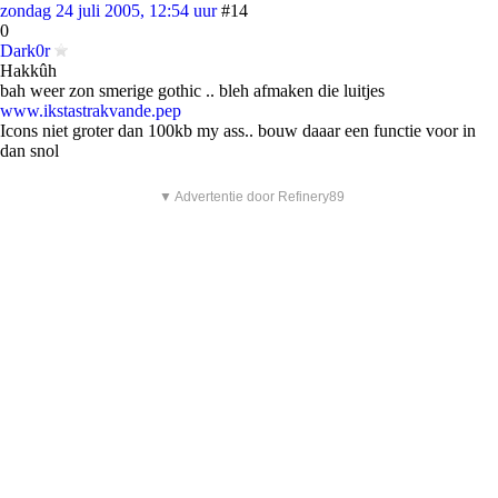
zondag 24 juli 2005, 12:54 uur
#14
0
Dark0r
Hakkûh
bah weer zon smerige gothic .. bleh afmaken die luitjes
www.ikstastrakvande.pep
Icons niet groter dan 100kb my ass.. bouw daaar een functie voor in
dan snol
▼ Advertentie door Refinery89