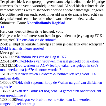
Ter plaatse bleek een groep jongeren aanwezig te zijn, die de 16-jarige
aanwees als de verantwoordelijke vandaal. Al snel bleek echter dat de
verdachte tevens was mishandeld door de andere aanwezige jongeren.
De politie heeft een onderzoek ingesteld naar de exacte toedracht van
de grafschennis en de betrokkenheid van anderen in deze zaak.
Submitter:
Bron:
Noordhollands Dagblad
39
Help ons; deel dit item als je het leuk vond
Heb je een leuk of interessant bericht gevonden dat je graag op FOK!
terug ziet?
Tip ons dan via de submit!
Zoek jij altijd de leukste nieuwtjes en kun je daar leuk over schrijven?
Meld je aan als nieuwsposter!
Meest gelezen
53928
00:35
Random Pics van de Dag #1977
2266
11:40
Vinted-foto's van vrouwen massaal gedeeld op seksfora
1621
12:15
Doorwerken na AOW-leeftijd vaker vastgelegd in cao's,
moet werken na je 67e de norm worden?
1510
12:52
Hackers roven Coldcard-bitcoinwallets leeg voor 114
miljoen dollar
1456
09:07
Dirk sluit supermarkt op de Wallen na golf van diefstal en
agressie
1363
09:47
Van den Brink zet nog eens 14 gemeenten onder toezicht
om spreidingswet
1238
09:29
Pentagon verbruikt meer raketten dan kan worden
aangevuld, tekort dreigt