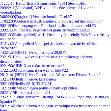
112
22:13
[Het Officiële Steam Topic #201] Steamrolled
209
22:11
[Videoland] B&B vol liefde 6de seizoen #1 voor de
vooruitkijkers
248
22:09
[Dagboek] Veel aan hoofd - Deel 27
170
22:03
Oorlog Iran #136 Bridge and powerplant day incoming?
56
21:59
De neergang van Duitsland als lichtend voorbeeld #3
239
21:54
Vinted #15 nog-net-niet gratis en verzendgezeur
84
21:53
[Britse politiek] #141 Declining Gracefully Was Never Really
an Option
31
21:52
[Voorspellen] Voorspel de eindstand van de Eredivisie
2026/2027
143
21:51
[NPO1] We zijn er bijna 2026 #1
23
21:51
Heb jij wel eens (online of irl) te maken gehad met
discriminatie?
92
21:50
CIDP. Kent u dat, beste mensen?
172
21:50
Zuunig zijn, it's a way of life! #22
281
21:41
[NPO1] Van Onschatbare Waarde met Dionne Stax #2
13
21:40
Aftellen naar de kerstdagen
39
21:39
[Netflix #210] TUDUM
14
21:33
Ik wil een eigen politieke partij oprichten
202
21:19
Russia vs Ukraine #91
235
21:17
Totale zonsverduistering 12-08-2026 (Groenland, IJsland en
Spanje) #1
50
21:16
Zieke Christina Applegate verschijnt voor het laatst op de rode
loper