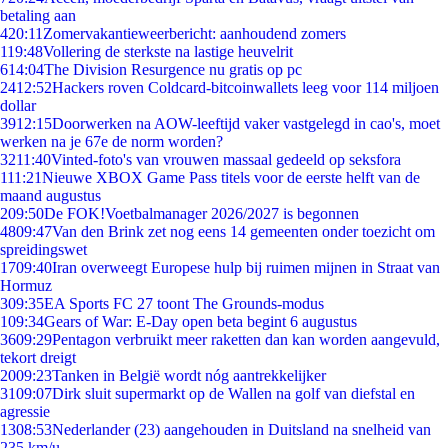
betaling aan
4
20:11
Zomervakantieweerbericht: aanhoudend zomers
1
19:48
Vollering de sterkste na lastige heuvelrit
6
14:04
The Division Resurgence nu gratis op pc
24
12:52
Hackers roven Coldcard-bitcoinwallets leeg voor 114 miljoen
dollar
39
12:15
Doorwerken na AOW-leeftijd vaker vastgelegd in cao's, moet
werken na je 67e de norm worden?
32
11:40
Vinted-foto's van vrouwen massaal gedeeld op seksfora
1
11:21
Nieuwe XBOX Game Pass titels voor de eerste helft van de
maand augustus
2
09:50
De FOK!Voetbalmanager 2026/2027 is begonnen
48
09:47
Van den Brink zet nog eens 14 gemeenten onder toezicht om
spreidingswet
17
09:40
Iran overweegt Europese hulp bij ruimen mijnen in Straat van
Hormuz
3
09:35
EA Sports FC 27 toont The Grounds-modus
1
09:34
Gears of War: E-Day open beta begint 6 augustus
36
09:29
Pentagon verbruikt meer raketten dan kan worden aangevuld,
tekort dreigt
20
09:23
Tanken in België wordt nóg aantrekkelijker
31
09:07
Dirk sluit supermarkt op de Wallen na golf van diefstal en
agressie
13
08:53
Nederlander (23) aangehouden in Duitsland na snelheid van
235 km/u