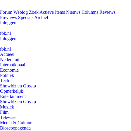
Forum
Weblog
Zoek
Actieve Items
Nieuws
Columns
Reviews
Previews
Specials
Archief
Inloggen
fok.nl
Inloggen
fok.nl
Actueel
Nederland
Internationaal
Economie
Politiek
Tech
Showbiz en Gossip
Opmerkelijk
Entertainment
Showbiz en Gossip
Muziek
Film
Televisie
Media & Cultuur
Bioscoopagenda