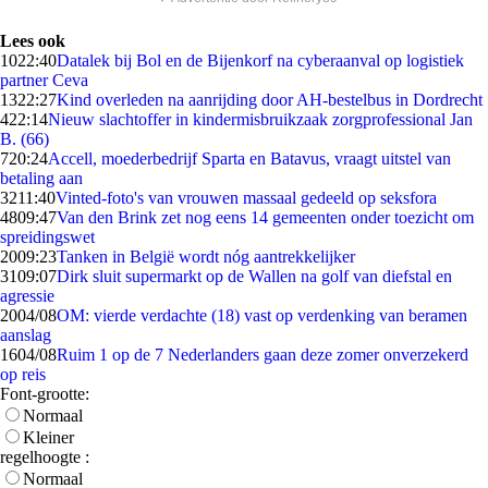
Lees ook
10
22:40
Datalek bij Bol en de Bijenkorf na cyberaanval op logistiek
partner Ceva
13
22:27
Kind overleden na aanrijding door AH-bestelbus in Dordrecht
4
22:14
Nieuw slachtoffer in kindermisbruikzaak zorgprofessional Jan
B. (66)
7
20:24
Accell, moederbedrijf Sparta en Batavus, vraagt uitstel van
betaling aan
32
11:40
Vinted-foto's van vrouwen massaal gedeeld op seksfora
48
09:47
Van den Brink zet nog eens 14 gemeenten onder toezicht om
spreidingswet
20
09:23
Tanken in België wordt nóg aantrekkelijker
31
09:07
Dirk sluit supermarkt op de Wallen na golf van diefstal en
agressie
20
04/08
OM: vierde verdachte (18) vast op verdenking van beramen
aanslag
16
04/08
Ruim 1 op de 7 Nederlanders gaan deze zomer onverzekerd
op reis
Font-grootte:
Normaal
Kleiner
regelhoogte :
Normaal