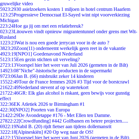
gruwelijke video
59
23:29
30 asielzoekers kosten 1 miljoen in hotel centrum Haarlem
1
23:25
Progressieve Democraat El-Sayed wint nipt voorverkiezing
Michigan
2
23:24
Hoe ga jij om met een relatiebreuk?
0
23:23
Litouwen vindt opnieuw migrantentunnel onder grens met Wit-
Rusland
12
23:23
Wat is nou een goede jerrycan voor in de auto ?
38
23:20
Zoon(11) onderneemt werkelijk geen reet in de vakantie
49
23:19
[NPO1] Goedenavond Nederland
51
23:15
Een gezin stichten uit verveling?
27
23:13
Voorspel hier het weer van Juli 2026 (gemeten in de Bilt)
149
23:08
"Niche"-historische producten in de supermarkt
97
23:06
Jan B. (66) misbruikt zeker 14 kinderen
155
22:49
Tour de France femmes 2026 #3 Tijd voor de borstcrawl
216
22:49
Nederland stevent af op watertekort
217
22:46
GR: Elk glas alcohol is riskant, geen bewijs voor gunstig
effect
3
22:36
EK Atletiek 2026 te Birmingham #1
4
22:30
[NPO2] Poorten van Europa
214
22:29
De Avondetappe #176 - Met Ellen ten Damme.
278
22:22
[Crowdfunding] #442 Golfbanen en betere projecten.....
69
22:19
Nabil B. (20) rijdt fietser aan tijdens dollemansrit
32
22:18
[Alpineskiën] #20 Op weg naar de OS!
41
22:15
Voorspel hier het weer van Juni 2026 (gemeten in de Bilt)