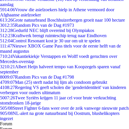
aanslag
59
14:06
Vrouw die asielzoekers hielp in Athene vermoord door
Afghaanse asielzoeker
6
13:26
Grote natuurbrand Boschhuizerbergen groeit naar 100 hectare
30
12:35
Random Pics van de Dag #1973
3
12:28
Gedurfd NEC blijft overeind bij Olympiakos
5
12:23
Kraftwerk brengt ruimteschip terug naar Eindhoven
5
12:04
Control Resonant kost je 30 uur om uit te spelen
1
11:47
Nieuwe XBOX Game Pass titels voor de eerste helft van de
maand augustus
7
10:24
Vakantiekiekje Verstappen en Wolff voedt geruchten over
Mercedes-overstap
32
10:21
Albert Heijn halveert tempo van Koopzegels sparen vanaf
september
80
09:07
Random Pics van de Dag #1798
47
09:07
Man (25) sterft nadat hij lijm als condoom gebruikt
41
08:27
Regering VS geeft scholen die 'genderidentiteit' van kinderen
verbergen voor ouders ultimatum
50
07:26
Twee Syriërs krijgen 11 jaar cel voor brute verkrachting
stomdronken 18-jarige
5
05/08
Street Fighter 6-fans weer over de zeik vanwege nieuwste patch
9
05/08
NL-alert na grote natuurbrand bij Oostrum, blushelikopters
ingezet
Forum
Forum