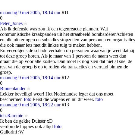
maandag 9 mei 2005, 18:14 uur
#11
0
Peter_Jones
Als ik defensie was zou ik een tegenreactie plannen. Wat
communistische kraakpanden uit het straatbeeld bombarderen/schieten
en alle uitkeringen en subsidies stopzetten van personen en organisaties
die ook maar iets met dit linkse tuig te maken hebben.
En vervolgens de schade verhalen op personen waarvan je weet dat zij
tot deze groep horen. Als je maar van 1 persoon de naam weet dan
draait die op voor alle kosten. Dan moet ik nog zien dat niet al snel de
rest van de groep is op te rollen via transacties en verraad binnen de
groep.
maandag 9 mei 2005, 18:14 uur
#12
0
Binnenlander
Lekker beveiligd weer! Het Nederlandse leger dat ons moet
beschermen
foto
Eerst die wapens en nu dit weer.
foto
maandag 9 mei 2005, 18:22 uur
#13
0
teh-Rammie
Ik ben de gekke Duitser xD
verdomde hippies ook altijd
foto
Gallorini :W