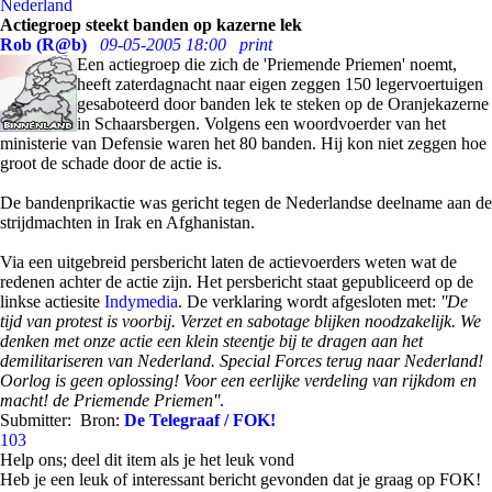
Nederland
Actiegroep steekt banden op kazerne lek
Rob (R@b)
09-05-2005 18:00
print
Een actiegroep die zich de 'Priemende Priemen' noemt,
heeft zaterdagnacht naar eigen zeggen 150 legervoertuigen
gesaboteerd door banden lek te steken op de Oranjekazerne
in Schaarsbergen. Volgens een woordvoerder van het
ministerie van Defensie waren het 80 banden. Hij kon niet zeggen hoe
groot de schade door de actie is.
De bandenprikactie was gericht tegen de Nederlandse deelname aan de
strijdmachten in Irak en Afghanistan.
Via een uitgebreid persbericht laten de actievoerders weten wat de
redenen achter de actie zijn. Het persbericht staat gepubliceerd op de
linkse actiesite
Indymedia
. De verklaring wordt afgesloten met:
''De
tijd van protest is voorbij. Verzet en sabotage blijken noodzakelijk. We
denken met onze actie een klein steentje bij te dragen aan het
demilitariseren van Nederland. Special Forces terug naar Nederland!
Oorlog is geen oplossing! Voor een eerlijke verdeling van rijkdom en
macht! de Priemende Priemen''
.
Submitter:
Bron:
De Telegraaf / FOK!
103
Help ons; deel dit item als je het leuk vond
Heb je een leuk of interessant bericht gevonden dat je graag op FOK!