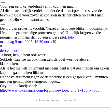
quote:
Voor een eerlijke verdeling van rijkdom en macht!
Al die kosten eerlijk verdelen onder de daders i.p.v. de rest van de
bevolking die voor zover ik kon zien in de berichten op FOK! niet
gediend zijn van dit soort acties.
quote:
De tijd van protest is voorbij. Verzet en sabotage blijken noodzakelijk.
Heb ik de grootschalige protesten gemist? Hopelijk krijgen ze die
priemen terug maar dan op een andere plek
foto
maandag 9 mei 2005, 18:30 uur
#19
0
descendent1
Ja hoor, heb je hem ook weer..
Sukkels! Laat ze nu ook maar zelf de boel weer betalen en
klaarmaken.
Als je het met iets of iemand niet eens bent is dat geen reden om zaken
kapot te gaan maken lijkt me...
Het beste argument tegen de democratie is een gesprek van 5 minuten
met een gemiddelde stemgerechtigde...
Geyl online landjesspel:
http://www.fokalliance.com/forum/viewtopic.php?f=16&t=7686
▼ Advertentie door Refinery89