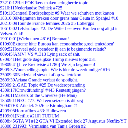
232
10:12
Het FOK!kers maken teringherrie topic
92
10:11
Nederlandse Politiek #725
5
10:11
Centraal Bordspeltopic #9 Waar we schuiven met karton
183
10:09
Migranten breken door grens naar Ceuta in Spanje,l #10
202
10:09
Tour de France femmes 2026 #5 Lollergps
106
10:02
Telstar-topic #2: De Witte Leeuwen Brullen nog altijd in
Velsen-Zuid!
190
10:01
[Wielrennen #616] Brennan!
0
10:00
Extreme hitte Europa kan economische groei tenietdoen'
9
09:52
Hoeveel geld spendeer jij aan je beginnende relatie?
0
09:45
[AMV] VS #1313 Lying sack of shit.
67
09:41
Het grote dagelijkse Trump nieuws topic #31
198
09:41
[Live Eredivisie #1786] We zijn begonnen!
89
09:32
Voorspellingstopic: Wie is hier de weerkundige? #16
250
09:30
Nederland stevent af op watertekort
26
09:30
Ariana Grande verlaat de spotlight.
293
09:21
GAE Topic #25 De wederopstanding
43
09:17
[Crowdfunding] #443 Rentestijgingen?
37
09:11
Masters of the Universe (He-Man)
185
09:11
NEC #77: Wat een seizoen is dit zeg
7
09:07
EK Atletiek 2026 te Birmingham #1
42
09:05
Horrorfilms #33: Halloween
51
09:01
[Netflix #210] TUDUM
88
08:45
GTA VI #12 GTA VI Extended look 27 Augustus Netflix/YT
163
08:23
1993: Vermissing van Tanja Groen #2