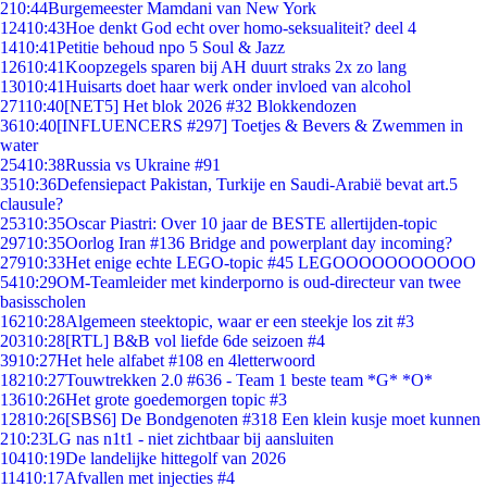
2
10:44
Burgemeester Mamdani van New York
124
10:43
Hoe denkt God echt over homo-seksualiteit? deel 4
14
10:41
Petitie behoud npo 5 Soul & Jazz
126
10:41
Koopzegels sparen bij AH duurt straks 2x zo lang
130
10:41
Huisarts doet haar werk onder invloed van alcohol
271
10:40
[NET5] Het blok 2026 #32 Blokkendozen
36
10:40
[INFLUENCERS #297] Toetjes & Bevers & Zwemmen in
water
254
10:38
Russia vs Ukraine #91
35
10:36
Defensiepact Pakistan, Turkije en Saudi-Arabië bevat art.5
clausule?
253
10:35
Oscar Piastri: Over 10 jaar de BESTE allertijden-topic
297
10:35
Oorlog Iran #136 Bridge and powerplant day incoming?
279
10:33
Het enige echte LEGO-topic #45 LEGOOOOOOOOOOO
54
10:29
OM-Teamleider met kinderporno is oud-directeur van twee
basisscholen
162
10:28
Algemeen steektopic, waar er een steekje los zit #3
203
10:28
[RTL] B&B vol liefde 6de seizoen #4
39
10:27
Het hele alfabet #108 en 4letterwoord
182
10:27
Touwtrekken 2.0 #636 - Team 1 beste team *G* *O*
136
10:26
Het grote goedemorgen topic #3
128
10:26
[SBS6] De Bondgenoten #318 Een klein kusje moet kunnen
2
10:23
LG nas n1t1 - niet zichtbaar bij aansluiten
104
10:19
De landelijke hittegolf van 2026
114
10:17
Afvallen met injecties #4