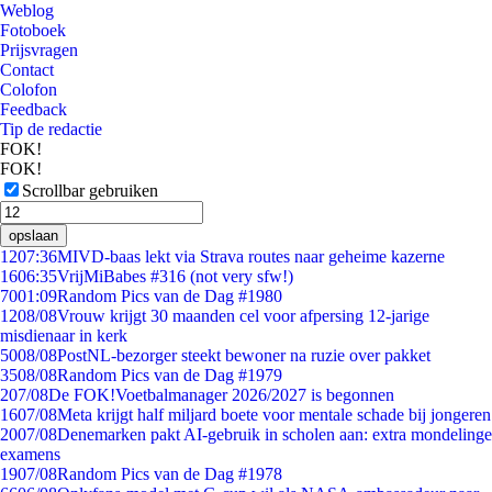
Weblog
Fotoboek
Prijsvragen
Contact
Colofon
Feedback
Tip de redactie
FOK!
FOK!
Scrollbar gebruiken
opslaan
12
07:36
MIVD-baas lekt via Strava routes naar geheime kazerne
16
06:35
VrijMiBabes #316 (not very sfw!)
70
01:09
Random Pics van de Dag #1980
12
08/08
Vrouw krijgt 30 maanden cel voor afpersing 12-jarige
misdienaar in kerk
50
08/08
PostNL-bezorger steekt bewoner na ruzie over pakket
35
08/08
Random Pics van de Dag #1979
2
07/08
De FOK!Voetbalmanager 2026/2027 is begonnen
16
07/08
Meta krijgt half miljard boete voor mentale schade bij jongeren
20
07/08
Denemarken pakt AI-gebruik in scholen aan: extra mondelinge
examens
19
07/08
Random Pics van de Dag #1978