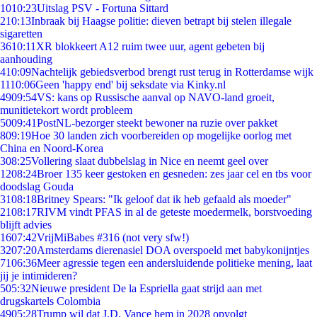
10
10:23
Uitslag PSV - Fortuna Sittard
2
10:13
Inbraak bij Haagse politie: dieven betrapt bij stelen illegale
sigaretten
36
10:11
XR blokkeert A12 ruim twee uur, agent gebeten bij
aanhouding
4
10:09
Nachtelijk gebiedsverbod brengt rust terug in Rotterdamse wijk
11
10:06
Geen 'happy end' bij seksdate via Kinky.nl
49
09:54
VS: kans op Russische aanval op NAVO-land groeit,
munitietekort wordt probleem
50
09:41
PostNL-bezorger steekt bewoner na ruzie over pakket
8
09:19
Hoe 30 landen zich voorbereiden op mogelijke oorlog met
China en Noord-Korea
3
08:25
Vollering slaat dubbelslag in Nice en neemt geel over
12
08:24
Broer 135 keer gestoken en gesneden: zes jaar cel en tbs voor
doodslag Gouda
31
08:18
Britney Spears: "Ik geloof dat ik heb gefaald als moeder"
21
08:17
RIVM vindt PFAS in al de geteste moedermelk, borstvoeding
blijft advies
16
07:42
VrijMiBabes #316 (not very sfw!)
32
07:20
Amsterdams dierenasiel DOA overspoeld met babykonijntjes
71
06:36
Meer agressie tegen een andersluidende politieke mening, laat
jij je intimideren?
5
05:32
Nieuwe president De la Espriella gaat strijd aan met
drugskartels Colombia
49
05:28
Trump wil dat J.D. Vance hem in 2028 opvolgt