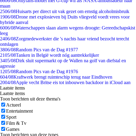
66
06/08
Onlyfans-model met G-cup wil als NASA-ambassadeur naar
maan
25
06/08
Huisarts per direct uit vak gezet om ernstig alcoholmisbruik
19
06/08
Drone met explosieven bij Duits vliegveld voedt vrees voor
hybride aanval
60
06/08
Waterschappen slaan alarm wegens droogte: Gereedschapskist
leeg
24
06/08
Zorgmedewerkster die 's nachts haar vriend bezocht terecht
ontslagen
38
06/08
Random Pics van de Dag #1977
21
05/08
Tanken in België wordt nóg aantrekkelijker
34
05/08
Dirk sluit supermarkt op de Wallen na golf van diefstal en
agressie
12
05/08
Random Pics van de Dag #1976
6
04/08
Kraftwerk brengt ruimteschip terug naar Eindhoven
20
04/08
Apple vecht Britse eis tot inbouwen backdoor in iCloud aan
Laatste items
Laatste items
Toon berichten uit deze thema's
Actueel
Entertainment
Sport
Film & Tv
Games
Toon berichten van deze types