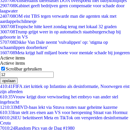
32
07/08
Amsterdams dierenasiel DOA overspoeld met babykonijntjes
29
07/08
Kabinet geeft bedrijven geen compensatie voor schade door
laagwater
24
07/08
OM eist TBS tegen verwarde man die agenten stak met
aardappelschilmesje
30
07/08
Tropische hitte keert zondag terug met lokaal 32 graden
30
07/08
Trump grijpt weer in op automatisch staatsburgerschap bij
geboorte in VS
57
07/08
Dikke Van Dale neemt 'vulvalippen' op: 'stigma op
schaamlippen doorbreken'
16
07/08
Meta krijgt half miljard boete voor mentale schade bij jongeren
Actieve items
Actieve items
Scrollbar gebruiken
opslaan
4
10:41
FIFA ziet kritiek op Infantino als desinformatie, Noorwegen eist
zijn aftreden
6
10:35
Vrouw krijgt door verwisseling het embryo van ander stel
ingebracht
12
10:33
MIVD-baas lekt via Strava routes naar geheime kazerne
6
10:33
Iran stelt zes eisen aan VS voor heropening Straat van Hormuz
60
10:26
EU bekritiseert Meta en TikTok om verspreiden desinformatie
Ceuta
70
10:24
Random Pics van de Dag #1980