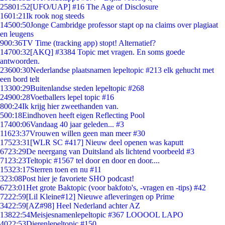
258
01:52
[UFO/UAP] #16 The Age of Disclosure
16
01:21
Ik rook nog steeds
145
00:50
Jonge Cambridge professor stapt op na claims over plagiaat
en leugens
9
00:36
TV Time (tracking app) stopt! Alternatief?
147
00:32
[AKQ] #3384 Topic met vragen. En soms goede
antwoorden.
236
00:30
Nederlandse plaatsnamen lepeltopic #213 elk gehucht met
een bord telt
133
00:29
Buitenlandse steden lepeltopic #268
249
00:28
Voetballers lepel topic #16
8
00:24
Ik krijg hier zweethanden van.
5
00:18
Eindhoven heeft eigen Reflecting Pool
174
00:06
Vandaag 40 jaar geleden... #3
116
23:37
Vrouwen willen geen man meer #30
175
23:31
[WLR SC #417] Nieuw deel openen was kaputt
67
23:29
De neergang van Duitsland als lichtend voorbeeld #3
71
23:23
Teltopic #1567 tel door en door en door....
153
23:17
Sterren toen en nu #11
3
23:08
Post hier je favoriete SHO podcast!
67
23:01
Het grote Baktopic (voor bakfoto's, -vragen en -tips) #42
72
22:59
[Lil Kleine#12] Nieuwe afleveringen op Prime
34
22:59
[AZ#98] Heel Nederland achter AZ
138
22:54
Meisjesnamenlepeltopic #367 LOOOOL LAPO
40
22:53
Dierenlepeltopic #150