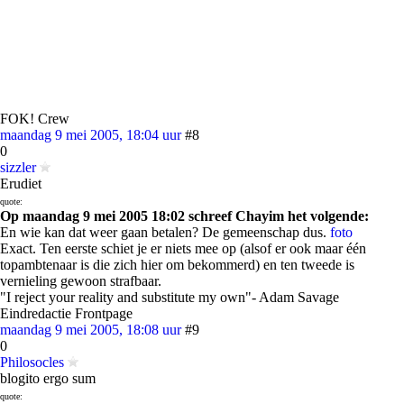
FOK! Crew
maandag 9 mei 2005, 18:04 uur
#8
0
sizzler
Erudiet
quote:
Op maandag 9 mei 2005 18:02 schreef Chayim het volgende:
En wie kan dat weer gaan betalen? De gemeenschap dus.
foto
Exact. Ten eerste schiet je er niets mee op (alsof er ook maar één
topambtenaar is die zich hier om bekommerd) en ten tweede is
vernieling gewoon strafbaar.
"I reject your reality and substitute my own"- Adam Savage
Eindredactie Frontpage
maandag 9 mei 2005, 18:08 uur
#9
0
Philosocles
blogito ergo sum
quote: