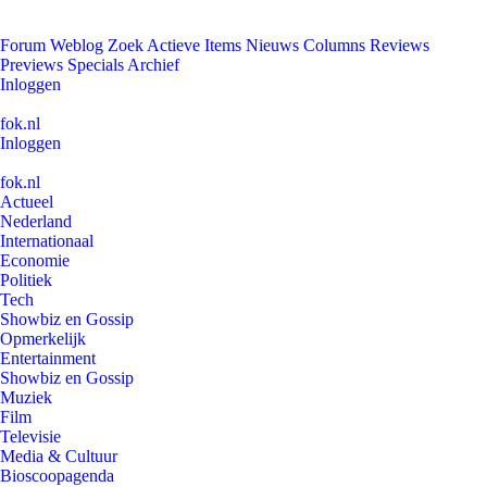
Forum
Weblog
Zoek
Actieve Items
Nieuws
Columns
Reviews
Previews
Specials
Archief
Inloggen
fok.nl
Inloggen
fok.nl
Actueel
Nederland
Internationaal
Economie
Politiek
Tech
Showbiz en Gossip
Opmerkelijk
Entertainment
Showbiz en Gossip
Muziek
Film
Televisie
Media & Cultuur
Bioscoopagenda