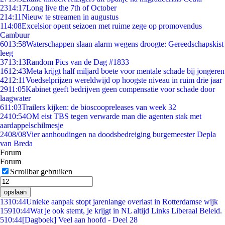
23
14:17
Long live the 7th of October
2
14:11
Nieuw te streamen in augustus
1
14:08
Excelsior opent seizoen met ruime zege op promovendus
Cambuur
60
13:58
Waterschappen slaan alarm wegens droogte: Gereedschapskist
leeg
37
13:13
Random Pics van de Dag #1833
16
12:43
Meta krijgt half miljard boete voor mentale schade bij jongeren
42
12:11
Voedselprijzen wereldwijd op hoogste niveau in ruim drie jaar
29
11:05
Kabinet geeft bedrijven geen compensatie voor schade door
laagwater
6
11:03
Trailers kijken: de bioscoopreleases van week 32
24
10:54
OM eist TBS tegen verwarde man die agenten stak met
aardappelschilmesje
24
08/08
Vier aanhoudingen na doodsbedreiging burgemeester Depla
van Breda
Forum
Forum
Scrollbar gebruiken
opslaan
13
10:44
Unieke aanpak stopt jarenlange overlast in Rotterdamse wijk
159
10:44
Wat je ook stemt, je krijgt in NL altijd Links Liberaal Beleid.
5
10:44
[Dagboek] Veel aan hoofd - Deel 28