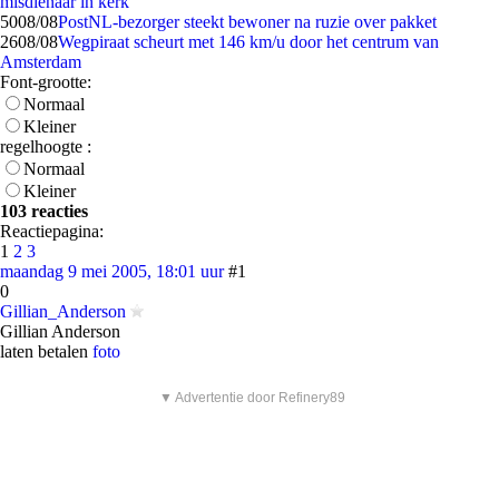
misdienaar in kerk
50
08/08
PostNL-bezorger steekt bewoner na ruzie over pakket
26
08/08
Wegpiraat scheurt met 146 km/u door het centrum van
Amsterdam
Font-grootte:
Normaal
Kleiner
regelhoogte :
Normaal
Kleiner
103 reacties
Reactiepagina:
1
2
3
maandag 9 mei 2005, 18:01 uur
#1
0
Gillian_Anderson
Gillian Anderson
laten betalen
foto
▼ Advertentie door Refinery89