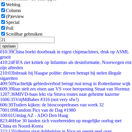
Weblog
Column
(P)review
Special
Poll
Scrollbar gebruiken
opslaan
0
10:39
China boekt doorbraak in eigen chipmachines, druk op ASML
groeit
4
10:24
FIFA ziet kritiek op Infantino als desinformatie, Noorwegen eist
zijn aftreden
2
10:03
Inbraak bij Haagse politie: dieven betrapt bij stelen illegale
sigaretten
4
09:50
Nachtelijk gebiedsverbod brengt rust terug in Rotterdamse wijk
6
09:39
Iran stelt zes eisen aan VS voor heropening Straat van Hormuz
12
07:36
MIVD-baas lekt via Strava routes naar geheime kazerne
16
06:35
VrijMiBabes #316 (not very sfw!)
6
06:30
Trailers kijken: de bioscoopreleases van week 32
70
01:09
Random Pics van de Dag #1980
1
00:01
Uitslag AZ - ADO Den Haag
8
23:46
Hoe 30 landen zich voorbereiden op mogelijke oorlog met
China en Noord-Korea
3
22:13
Vollering slaat dubbelslag in Nice en neemt geel over