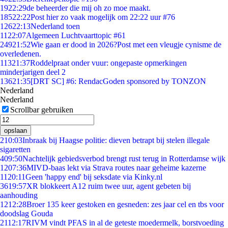
19
22:29
de beheerder die mij oh zo moe maakt.
185
22:22
Post hier zo vaak mogelijk om 22:22 uur #76
126
22:13
Nederland toen
11
22:07
Algemeen Luchtvaarttopic #61
249
21:52
Wie gaan er dood in 2026?Post met een vleugje cynisme de
overledenen.
113
21:37
Roddelpraat onder vuur: ongepaste opmerkingen
minderjarigen deel 2
136
21:35
[DRT SC] #6: RendacGoden sponsored by TONZON
Nederland
Nederland
Scrollbar gebruiken
opslaan
2
10:03
Inbraak bij Haagse politie: dieven betrapt bij stelen illegale
sigaretten
4
09:50
Nachtelijk gebiedsverbod brengt rust terug in Rotterdamse wijk
12
07:36
MIVD-baas lekt via Strava routes naar geheime kazerne
11
20:11
Geen 'happy end' bij seksdate via Kinky.nl
36
19:57
XR blokkeert A12 ruim twee uur, agent gebeten bij
aanhouding
12
12:28
Broer 135 keer gestoken en gesneden: zes jaar cel en tbs voor
doodslag Gouda
21
12:17
RIVM vindt PFAS in al de geteste moedermelk, borstvoeding