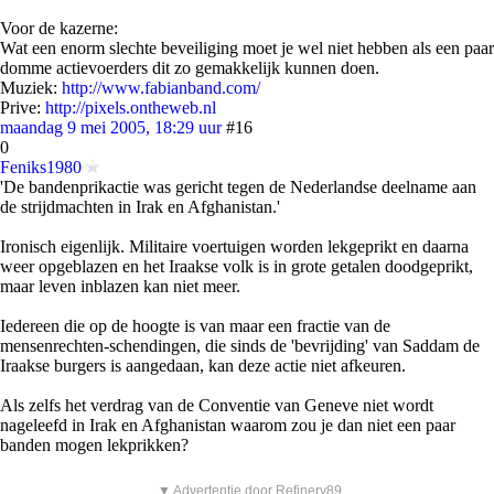
Voor de kazerne:
Wat een enorm slechte beveiliging moet je wel niet hebben als een paar
domme actievoerders dit zo gemakkelijk kunnen doen.
Muziek:
http://www.fabianband.com/
Prive:
http://pixels.ontheweb.nl
maandag 9 mei 2005, 18:29 uur
#16
0
Feniks1980
'De bandenprikactie was gericht tegen de Nederlandse deelname aan
de strijdmachten in Irak en Afghanistan.'
Ironisch eigenlijk. Militaire voertuigen worden lekgeprikt en daarna
weer opgeblazen en het Iraakse volk is in grote getalen doodgeprikt,
maar leven inblazen kan niet meer.
Iedereen die op de hoogte is van maar een fractie van de
mensenrechten-schendingen, die sinds de 'bevrijding' van Saddam de
Iraakse burgers is aangedaan, kan deze actie niet afkeuren.
Als zelfs het verdrag van de Conventie van Geneve niet wordt
nageleefd in Irak en Afghanistan waarom zou je dan niet een paar
banden mogen lekprikken?
▼ Advertentie door Refinery89