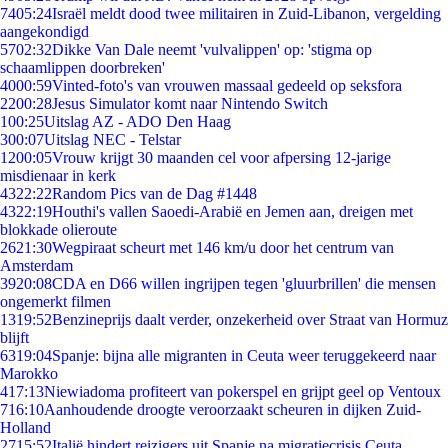
74
05:24
Israël meldt dood twee militairen in Zuid-Libanon, vergelding
aangekondigd
57
02:32
Dikke Van Dale neemt 'vulvalippen' op: 'stigma op
schaamlippen doorbreken'
40
00:59
Vinted-foto's van vrouwen massaal gedeeld op seksfora
22
00:28
Jesus Simulator komt naar Nintendo Switch
1
00:25
Uitslag AZ - ADO Den Haag
3
00:07
Uitslag NEC - Telstar
12
00:05
Vrouw krijgt 30 maanden cel voor afpersing 12-jarige
misdienaar in kerk
43
22:22
Random Pics van de Dag #1448
43
22:19
Houthi's vallen Saoedi-Arabië en Jemen aan, dreigen met
blokkade olieroute
26
21:30
Wegpiraat scheurt met 146 km/u door het centrum van
Amsterdam
39
20:08
CDA en D66 willen ingrijpen tegen 'gluurbrillen' die mensen
ongemerkt filmen
13
19:52
Benzineprijs daalt verder, onzekerheid over Straat van Hormuz
blijft
63
19:04
Spanje: bijna alle migranten in Ceuta weer teruggekeerd naar
Marokko
4
17:13
Niewiadoma profiteert van pokerspel en grijpt geel op Ventoux
7
16:10
Aanhoudende droogte veroorzaakt scheuren in dijken Zuid-
Holland
27
15:52
Italië hindert reizigers uit Spanje na migratiecrisis Ceuta