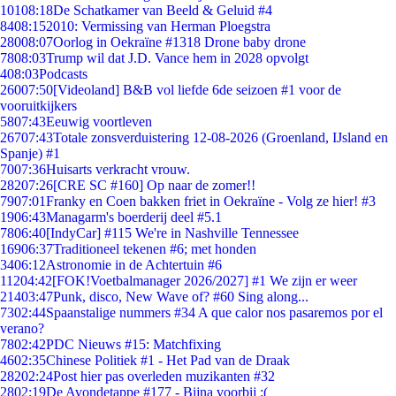
101
08:18
De Schatkamer van Beeld & Geluid #4
84
08:15
2010: Vermissing van Herman Ploegstra
280
08:07
Oorlog in Oekraïne #1318 Drone baby drone
78
08:03
Trump wil dat J.D. Vance hem in 2028 opvolgt
4
08:03
Podcasts
260
07:50
[Videoland] B&B vol liefde 6de seizoen #1 voor de
vooruitkijkers
58
07:43
Eeuwig voortleven
267
07:43
Totale zonsverduistering 12-08-2026 (Groenland, IJsland en
Spanje) #1
70
07:36
Huisarts verkracht vrouw.
282
07:26
[CRE SC #160] Op naar de zomer!!
79
07:01
Franky en Coen bakken friet in Oekraïne - Volg ze hier! #3
19
06:43
Managarm's boerderij deel #5.1
78
06:40
[IndyCar] #115 We're in Nashville Tennessee
169
06:37
Traditioneel tekenen #6; met honden
34
06:12
Astronomie in de Achtertuin #6
112
04:42
[FOK!Voetbalmanager 2026/2027] #1 We zijn er weer
214
03:47
Punk, disco, New Wave of? #60 Sing along...
73
02:44
Spaanstalige nummers #34 A que calor nos pasaremos por el
verano?
78
02:42
PDC Nieuws #15: Matchfixing
46
02:35
Chinese Politiek #1 - Het Pad van de Draak
282
02:24
Post hier pas overleden muzikanten #32
28
02:19
De Avondetappe #177 - Bijna voorbij :(