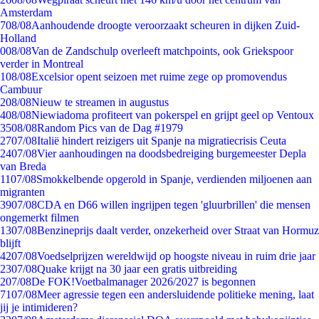
Amsterdam
7
08/08
Aanhoudende droogte veroorzaakt scheuren in dijken Zuid-
Holland
0
08/08
Van de Zandschulp overleeft matchpoints, ook Griekspoor
verder in Montreal
1
08/08
Excelsior opent seizoen met ruime zege op promovendus
Cambuur
2
08/08
Nieuw te streamen in augustus
4
08/08
Niewiadoma profiteert van pokerspel en grijpt geel op Ventoux
35
08/08
Random Pics van de Dag #1979
27
07/08
Italië hindert reizigers uit Spanje na migratiecrisis Ceuta
24
07/08
Vier aanhoudingen na doodsbedreiging burgemeester Depla
van Breda
11
07/08
Smokkelbende opgerold in Spanje, verdienden miljoenen aan
migranten
39
07/08
CDA en D66 willen ingrijpen tegen 'gluurbrillen' die mensen
ongemerkt filmen
13
07/08
Benzineprijs daalt verder, onzekerheid over Straat van Hormuz
blijft
42
07/08
Voedselprijzen wereldwijd op hoogste niveau in ruim drie jaar
23
07/08
Quake krijgt na 30 jaar een gratis uitbreiding
2
07/08
De FOK!Voetbalmanager 2026/2027 is begonnen
71
07/08
Meer agressie tegen een andersluidende politieke mening, laat
jij je intimideren?