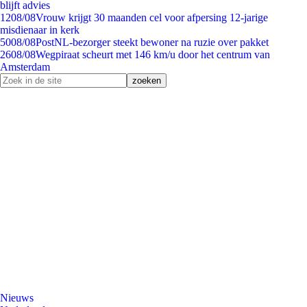
blijft advies
12
08/08
Vrouw krijgt 30 maanden cel voor afpersing 12-jarige
misdienaar in kerk
50
08/08
PostNL-bezorger steekt bewoner na ruzie over pakket
26
08/08
Wegpiraat scheurt met 146 km/u door het centrum van
Amsterdam
Nieuws