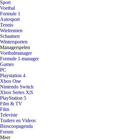
Sport
Voetbal
Formule 1
Autosport
Tennis
Wielrennen
Schaatsen
Wintersporten
Managerspelen
Voetbalmanager
Formule 1-manager
Games
PC
Playstation 4
Xbox One
Nintendo Switch
Xbox Series X|S
PlayStation 5
Film & TV
Film
Televisie
Trailers en Videos
Bioscoopagenda
Forum
Meer