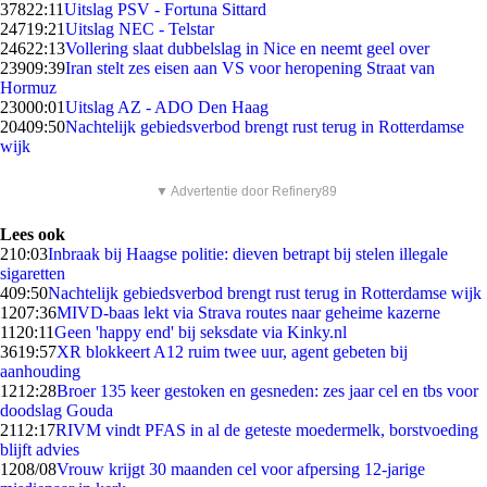
378
22:11
Uitslag PSV - Fortuna Sittard
247
19:21
Uitslag NEC - Telstar
246
22:13
Vollering slaat dubbelslag in Nice en neemt geel over
239
09:39
Iran stelt zes eisen aan VS voor heropening Straat van
Hormuz
230
00:01
Uitslag AZ - ADO Den Haag
204
09:50
Nachtelijk gebiedsverbod brengt rust terug in Rotterdamse
wijk
▼ Advertentie door Refinery89
Lees ook
2
10:03
Inbraak bij Haagse politie: dieven betrapt bij stelen illegale
sigaretten
4
09:50
Nachtelijk gebiedsverbod brengt rust terug in Rotterdamse wijk
12
07:36
MIVD-baas lekt via Strava routes naar geheime kazerne
11
20:11
Geen 'happy end' bij seksdate via Kinky.nl
36
19:57
XR blokkeert A12 ruim twee uur, agent gebeten bij
aanhouding
12
12:28
Broer 135 keer gestoken en gesneden: zes jaar cel en tbs voor
doodslag Gouda
21
12:17
RIVM vindt PFAS in al de geteste moedermelk, borstvoeding
blijft advies
12
08/08
Vrouw krijgt 30 maanden cel voor afpersing 12-jarige