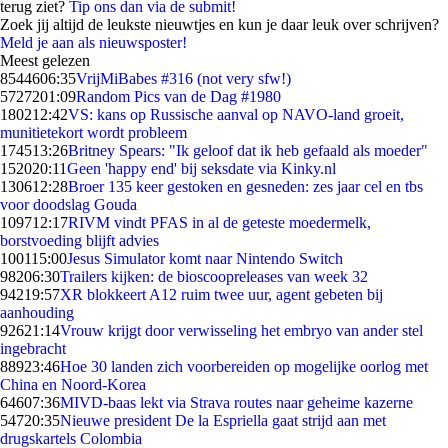
terug ziet?
Tip ons dan via de submit!
Zoek jij altijd de leukste nieuwtjes en kun je daar leuk over schrijven?
Meld je aan als nieuwsposter!
Meest gelezen
85446
06:35
VrijMiBabes #316 (not very sfw!)
57272
01:09
Random Pics van de Dag #1980
1802
12:42
VS: kans op Russische aanval op NAVO-land groeit,
munitietekort wordt probleem
1745
13:26
Britney Spears: "Ik geloof dat ik heb gefaald als moeder"
1520
20:11
Geen 'happy end' bij seksdate via Kinky.nl
1306
12:28
Broer 135 keer gestoken en gesneden: zes jaar cel en tbs
voor doodslag Gouda
1097
12:17
RIVM vindt PFAS in al de geteste moedermelk,
borstvoeding blijft advies
1001
15:00
Jesus Simulator komt naar Nintendo Switch
982
06:30
Trailers kijken: de bioscoopreleases van week 32
942
19:57
XR blokkeert A12 ruim twee uur, agent gebeten bij
aanhouding
926
21:14
Vrouw krijgt door verwisseling het embryo van ander stel
ingebracht
889
23:46
Hoe 30 landen zich voorbereiden op mogelijke oorlog met
China en Noord-Korea
646
07:36
MIVD-baas lekt via Strava routes naar geheime kazerne
547
20:35
Nieuwe president De la Espriella gaat strijd aan met
drugskartels Colombia