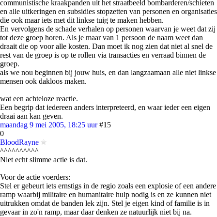
communistische kraakpanden uit het straatbeeld bombarderen/schieten
en alle uitkeringen en subsidies stopzetten van personen en organisaties
die ook maar iets met dit linkse tuig te maken hebben.
En vervolgens de schade verhalen op personen waarvan je weet dat zij
tot deze groep horen. Als je maar van 1 persoon de naam weet dan
draait die op voor alle kosten. Dan moet ik nog zien dat niet al snel de
rest van de groep is op te rollen via transacties en verraad binnen de
groep.
als we nou beginnen bij jouw huis, en dan langzaamaan alle niet linkse
mensen ook dakloos maken.
wat een achteloze reactie.
Een begrip dat iedereen anders interpreteerd, en waar ieder een eigen
draai aan kan geven.
maandag 9 mei 2005, 18:25 uur
#15
0
BloodRayne
^^^^^^^^^^
Niet echt slimme actie is dat.
Voor de actie voerders:
Stel er gebeurt iets ernstigs in de regio zoals een explosie of een andere
ramp waarbij militaire en humanitaire hulp nodig is en ze kunnen niet
uitrukken omdat de banden lek zijn. Stel je eigen kind of familie is in
gevaar in zo'n ramp, maar daar denken ze natuurlijk niet bij na.