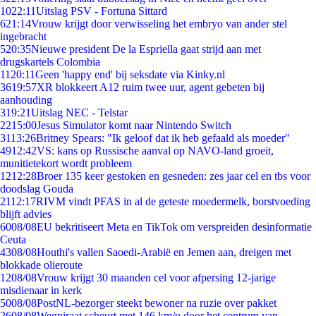
10
22:11
Uitslag PSV - Fortuna Sittard
6
21:14
Vrouw krijgt door verwisseling het embryo van ander stel
ingebracht
5
20:35
Nieuwe president De la Espriella gaat strijd aan met
drugskartels Colombia
11
20:11
Geen 'happy end' bij seksdate via Kinky.nl
36
19:57
XR blokkeert A12 ruim twee uur, agent gebeten bij
aanhouding
3
19:21
Uitslag NEC - Telstar
22
15:00
Jesus Simulator komt naar Nintendo Switch
31
13:26
Britney Spears: "Ik geloof dat ik heb gefaald als moeder"
49
12:42
VS: kans op Russische aanval op NAVO-land groeit,
munitietekort wordt probleem
12
12:28
Broer 135 keer gestoken en gesneden: zes jaar cel en tbs voor
doodslag Gouda
21
12:17
RIVM vindt PFAS in al de geteste moedermelk, borstvoeding
blijft advies
60
08/08
EU bekritiseert Meta en TikTok om verspreiden desinformatie
Ceuta
43
08/08
Houthi's vallen Saoedi-Arabië en Jemen aan, dreigen met
blokkade olieroute
12
08/08
Vrouw krijgt 30 maanden cel voor afpersing 12-jarige
misdienaar in kerk
50
08/08
PostNL-bezorger steekt bewoner na ruzie over pakket
26
08/08
Wegpiraat scheurt met 146 km/u door het centrum van