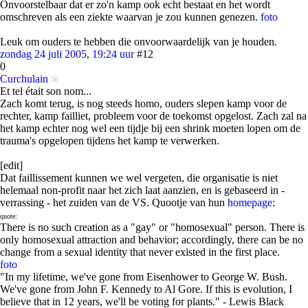
Onvoorstelbaar dat er zo'n kamp ook echt bestaat en het wordt
omschreven als een ziekte waarvan je zou kunnen genezen.
foto
Leuk om ouders te hebben die onvoorwaardelijk van je houden.
zondag 24 juli 2005, 19:24 uur
#12
0
Curchulain
Et tel était son nom...
Zach komt terug, is nog steeds homo, ouders slepen kamp voor de
rechter, kamp failliet, probleem voor de toekomst opgelost. Zach zal na
het kamp echter nog wel een tijdje bij een shrink moeten lopen om de
trauma's opgelopen tijdens het kamp te verwerken.
[edit]
Dat faillissement kunnen we wel vergeten, die organisatie is niet
helemaal non-profit naar het zich laat aanzien, en is gebaseerd in -
verrassing - het zuiden van de VS. Quootje van hun
homepage
:
quote:
There is no such creation as a "gay" or "homosexual" person. There is
only homosexual attraction and behavior; accordingly, there can be no
change from a sexual identity that never existed in the first place.
foto
"In my lifetime, we've gone from Eisenhower to George W. Bush.
We've gone from John F. Kennedy to Al Gore. If this is evolution, I
believe that in 12 years, we'll be voting for plants." - Lewis Black