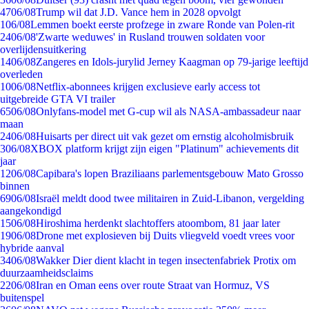
47
06/08
Trump wil dat J.D. Vance hem in 2028 opvolgt
1
06/08
Lemmen boekt eerste profzege in zware Ronde van Polen-rit
24
06/08
'Zwarte weduwes' in Rusland trouwen soldaten voor
overlijdensuitkering
14
06/08
Zangeres en Idols-jurylid Jerney Kaagman op 79-jarige leeftijd
overleden
10
06/08
Netflix-abonnees krijgen exclusieve early access tot
uitgebreide GTA VI trailer
65
06/08
Onlyfans-model met G-cup wil als NASA-ambassadeur naar
maan
24
06/08
Huisarts per direct uit vak gezet om ernstig alcoholmisbruik
3
06/08
XBOX platform krijgt zijn eigen "Platinum" achievements dit
jaar
12
06/08
Capibara's lopen Braziliaans parlementsgebouw Mato Grosso
binnen
69
06/08
Israël meldt dood twee militairen in Zuid-Libanon, vergelding
aangekondigd
15
06/08
Hiroshima herdenkt slachtoffers atoombom, 81 jaar later
19
06/08
Drone met explosieven bij Duits vliegveld voedt vrees voor
hybride aanval
34
06/08
Wakker Dier dient klacht in tegen insectenfabriek Protix om
duurzaamheidsclaims
22
06/08
Iran en Oman eens over route Straat van Hormuz, VS
buitenspel