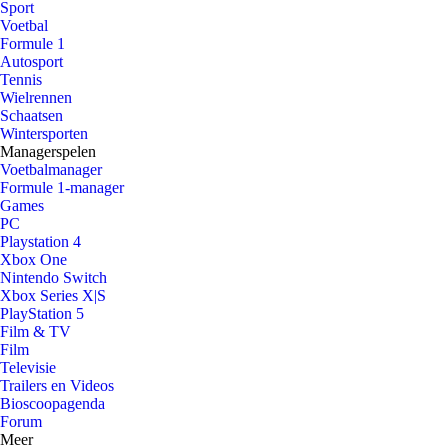
Sport
Voetbal
Formule 1
Autosport
Tennis
Wielrennen
Schaatsen
Wintersporten
Managerspelen
Voetbalmanager
Formule 1-manager
Games
PC
Playstation 4
Xbox One
Nintendo Switch
Xbox Series X|S
PlayStation 5
Film & TV
Film
Televisie
Trailers en Videos
Bioscoopagenda
Forum
Meer