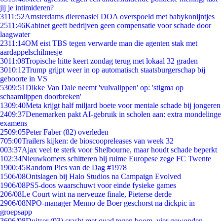
jij je intimideren?
31
11:52
Amsterdams dierenasiel DOA overspoeld met babykonijntjes
25
11:46
Kabinet geeft bedrijven geen compensatie voor schade door
laagwater
23
11:14
OM eist TBS tegen verwarde man die agenten stak met
aardappelschilmesje
30
11:08
Tropische hitte keert zondag terug met lokaal 32 graden
30
10:12
Trump grijpt weer in op automatisch staatsburgerschap bij
geboorte in VS
53
09:51
Dikke Van Dale neemt 'vulvalippen' op: 'stigma op
schaamlippen doorbreken'
13
09:40
Meta krijgt half miljard boete voor mentale schade bij jongeren
24
09:37
Denemarken pakt AI-gebruik in scholen aan: extra mondelinge
examens
25
09:05
Peter Faber (82) overleden
7
05:00
Trailers kijken: de bioscoopreleases van week 32
0
03:37
Ajax veel te sterk voor Shelbourne, maar houdt schade beperkt
1
02:34
Nieuwkomers schitteren bij ruime Europese zege FC Twente
19
00:45
Random Pics van de Dag #1978
15
06/08
Ontslagen bij Halo Studios na Campaign Evolved
19
06/08
PS5-doos waarschuwt voor einde fysieke games
2
06/08
Le Court wint na nerveuze finale, Pieterse derde
29
06/08
NPO-manager Menno de Boer geschorst na dickpic in
groepsapp
36
06/08
Duitser (93) crasht met quad tegen boom, vier gewonden