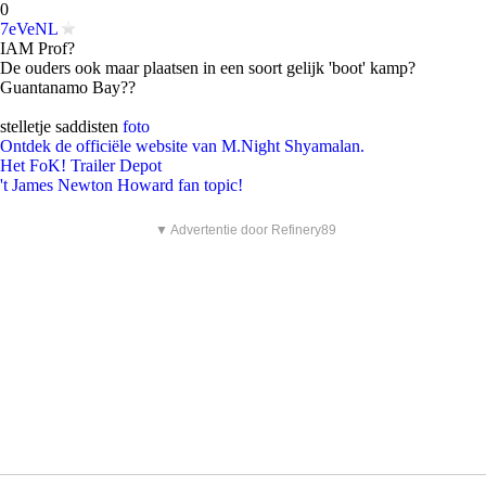
0
7eVeNL
IAM Prof?
De ouders ook maar plaatsen in een soort gelijk 'boot' kamp?
Guantanamo Bay??
stelletje saddisten
foto
Ontdek de officiële website van M.Night Shyamalan.
Het FoK! Trailer Depot
't James Newton Howard fan topic!
▼ Advertentie door Refinery89