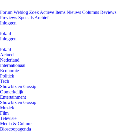
Forum
Weblog
Zoek
Actieve Items
Nieuws
Columns
Reviews
Previews
Specials
Archief
Inloggen
fok.nl
Inloggen
fok.nl
Actueel
Nederland
Internationaal
Economie
Politiek
Tech
Showbiz en Gossip
Opmerkelijk
Entertainment
Showbiz en Gossip
Muziek
Film
Televisie
Media & Cultuur
Bioscoopagenda