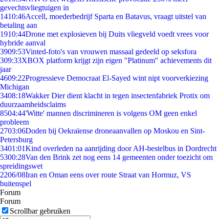
gevechtsvliegtuigen in
14
10:46
Accell, moederbedrijf Sparta en Batavus, vraagt uitstel van
betaling aan
19
10:44
Drone met explosieven bij Duits vliegveld voedt vrees voor
hybride aanval
39
09:53
Vinted-foto's van vrouwen massaal gedeeld op seksfora
3
09:33
XBOX platform krijgt zijn eigen "Platinum" achievements dit
jaar
46
09:22
Progressieve Democraat El-Sayed wint nipt voorverkiezing
Michigan
34
08:18
Wakker Dier dient klacht in tegen insectenfabriek Protix om
duurzaamheidsclaims
85
04:44
'Witte' mannen discrimineren is volgens OM geen enkel
probleem
27
03:06
Doden bij Oekraïense droneaanvallen op Moskou en Sint-
Petersburg
34
01:01
Kind overleden na aanrijding door AH-bestelbus in Dordrecht
53
00:28
Van den Brink zet nog eens 14 gemeenten onder toezicht om
spreidingswet
22
06/08
Iran en Oman eens over route Straat van Hormuz, VS
buitenspel
Forum
Forum
Scrollbar gebruiken