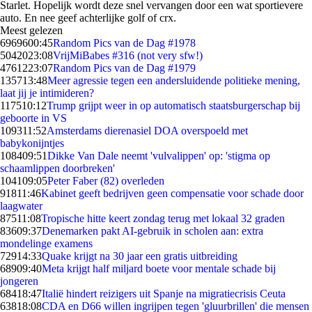
Starlet. Hopelijk wordt deze snel vervangen door een wat sportievere
auto. En nee geef achterlijke golf of crx.
Meest gelezen
69696
00:45
Random Pics van de Dag #1978
50420
23:08
VrijMiBabes #316 (not very sfw!)
47612
23:07
Random Pics van de Dag #1979
1357
13:48
Meer agressie tegen een andersluidende politieke mening,
laat jij je intimideren?
1175
10:12
Trump grijpt weer in op automatisch staatsburgerschap bij
geboorte in VS
1093
11:52
Amsterdams dierenasiel DOA overspoeld met
babykonijntjes
1084
09:51
Dikke Van Dale neemt 'vulvalippen' op: 'stigma op
schaamlippen doorbreken'
1041
09:05
Peter Faber (82) overleden
918
11:46
Kabinet geeft bedrijven geen compensatie voor schade door
laagwater
875
11:08
Tropische hitte keert zondag terug met lokaal 32 graden
836
09:37
Denemarken pakt AI-gebruik in scholen aan: extra
mondelinge examens
729
14:33
Quake krijgt na 30 jaar een gratis uitbreiding
689
09:40
Meta krijgt half miljard boete voor mentale schade bij
jongeren
684
18:47
Italië hindert reizigers uit Spanje na migratiecrisis Ceuta
638
18:08
CDA en D66 willen ingrijpen tegen 'gluurbrillen' die mensen