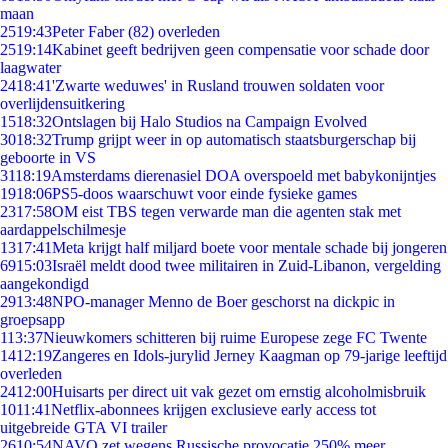
maan
25
19:43
Peter Faber (82) overleden
25
19:14
Kabinet geeft bedrijven geen compensatie voor schade door
laagwater
24
18:41
'Zwarte weduwes' in Rusland trouwen soldaten voor
overlijdensuitkering
15
18:32
Ontslagen bij Halo Studios na Campaign Evolved
30
18:32
Trump grijpt weer in op automatisch staatsburgerschap bij
geboorte in VS
31
18:19
Amsterdams dierenasiel DOA overspoeld met babykonijntjes
19
18:06
PS5-doos waarschuwt voor einde fysieke games
23
17:58
OM eist TBS tegen verwarde man die agenten stak met
aardappelschilmesje
13
17:41
Meta krijgt half miljard boete voor mentale schade bij jongeren
69
15:03
Israël meldt dood twee militairen in Zuid-Libanon, vergelding
aangekondigd
29
13:48
NPO-manager Menno de Boer geschorst na dickpic in
groepsapp
1
13:37
Nieuwkomers schitteren bij ruime Europese zege FC Twente
14
12:19
Zangeres en Idols-jurylid Jerney Kaagman op 79-jarige leeftijd
overleden
24
12:00
Huisarts per direct uit vak gezet om ernstig alcoholmisbruik
10
11:41
Netflix-abonnees krijgen exclusieve early access tot
uitgebreide GTA VI trailer
26
10:54
NAVO zet wegens Russische provocatie 250% meer