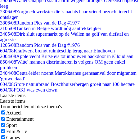
59
06/08
Waterschappen slaan alarm wegens droogte: Gereedschapskist
leeg
23
06/08
Zorgmedewerkster die 's nachts haar vriend bezocht terecht
ontslagen
38
06/08
Random Pics van de Dag #1977
21
05/08
Tanken in België wordt nóg aantrekkelijker
34
05/08
Dirk sluit supermarkt op de Wallen na golf van diefstal en
agressie
12
05/08
Random Pics van de Dag #1976
6
04/08
Kraftwerk brengt ruimteschip terug naar Eindhoven
20
04/08
Apple vecht Britse eis tot inbouwen backdoor in iCloud aan
85
04/08
'Witte' mannen discrimineren is volgens OM geen enkel
probleem
34
04/08
Ceuta-leider noemt Marokkaanse grensaanval door migranten
'gruweldaad'
6
04/08
Grote natuurbrand Boschhuizerbergen groeit naar 100 hectare
6
04/08
FOK! was even down
Laatste items
Laatste items
Toon berichten uit deze thema's
Actueel
Entertainment
Sport
Film & Tv
Games