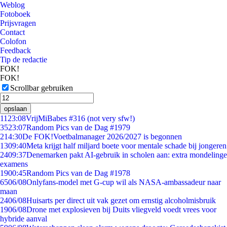
Weblog
Fotoboek
Prijsvragen
Contact
Colofon
Feedback
Tip de redactie
FOK!
FOK!
Scrollbar gebruiken
opslaan
11
23:08
VrijMiBabes #316 (not very sfw!)
35
23:07
Random Pics van de Dag #1979
2
14:30
De FOK!Voetbalmanager 2026/2027 is begonnen
13
09:40
Meta krijgt half miljard boete voor mentale schade bij jongeren
24
09:37
Denemarken pakt AI-gebruik in scholen aan: extra mondelinge
examens
19
00:45
Random Pics van de Dag #1978
65
06/08
Onlyfans-model met G-cup wil als NASA-ambassadeur naar
maan
24
06/08
Huisarts per direct uit vak gezet om ernstig alcoholmisbruik
19
06/08
Drone met explosieven bij Duits vliegveld voedt vrees voor
hybride aanval