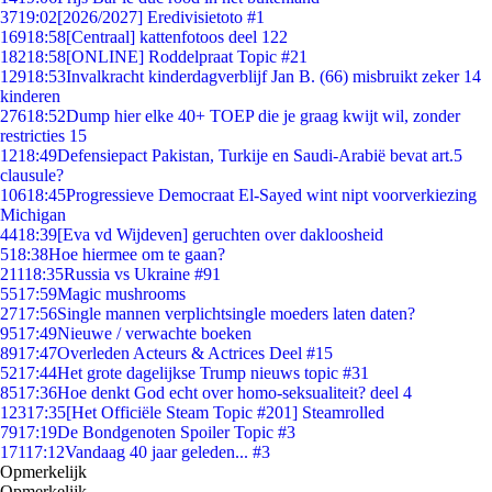
37
19:02
[2026/2027] Eredivisietoto #1
169
18:58
[Centraal] kattenfotoos deel 122
182
18:58
[ONLINE] Roddelpraat Topic #21
129
18:53
Invalkracht kinderdagverblijf Jan B. (66) misbruikt zeker 14
kinderen
276
18:52
Dump hier elke 40+ TOEP die je graag kwijt wil, zonder
restricties 15
12
18:49
Defensiepact Pakistan, Turkije en Saudi-Arabië bevat art.5
clausule?
106
18:45
Progressieve Democraat El-Sayed wint nipt voorverkiezing
Michigan
44
18:39
[Eva vd Wijdeven] geruchten over dakloosheid
5
18:38
Hoe hiermee om te gaan?
211
18:35
Russia vs Ukraine #91
55
17:59
Magic mushrooms
27
17:56
Single mannen verplichtsingle moeders laten daten?
95
17:49
Nieuwe / verwachte boeken
89
17:47
Overleden Acteurs & Actrices Deel #15
52
17:44
Het grote dagelijkse Trump nieuws topic #31
85
17:36
Hoe denkt God echt over homo-seksualiteit? deel 4
123
17:35
[Het Officiële Steam Topic #201] Steamrolled
79
17:19
De Bondgenoten Spoiler Topic #3
171
17:12
Vandaag 40 jaar geleden... #3
Opmerkelijk
Opmerkelijk