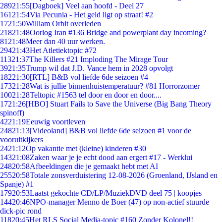
289
21:55
[Dagboek] Veel aan hoofd - Deel 27
161
21:54
Via Pecunia - Het geld ligt op straat! #2
17
21:50
William Orbit overleden
218
21:48
Oorlog Iran #136 Bridge and powerplant day incoming?
81
21:48
Meer dan 40 uur werken.
294
21:43
Het Atletiektopic #72
113
21:37
The Killers #21 Imploding The Mirage Tour
39
21:35
Trump wil dat J.D. Vance hem in 2028 opvolgt
182
21:30
[RTL] B&B vol liefde 6de seizoen #4
173
21:28
Wat is jullie binnenhuistemperatuur? #81 Horrorzomer
100
21:28
Teltopic #1563 tel door en door en door....
17
21:26
[HBO] Stuart Fails to Save the Universe (Big Bang Theory
spinoff)
42
21:19
Eeuwig voortleven
248
21:13
[Videoland] B&B vol liefde 6de seizoen #1 voor de
vooruitkijkers
24
21:12
Op vakantie met (kleine) kinderen #30
143
21:08
Zaken waar je je echt dood aan ergert #17 - Werklui
248
20:58
Afbeeldingen die je gemaakt hebt met AI
255
20:58
Totale zonsverduistering 12-08-2026 (Groenland, IJsland en
Spanje) #1
179
20:53
Laatst gekochte CD/LP/MuziekDVD deel 75 | koopjes
144
20:46
NPO-manager Menno de Boer (47) op non-actief stuurde
dick-pic rond
118
20:45
Het RLS Social Media-topic #160 Zonder Kolonel!!