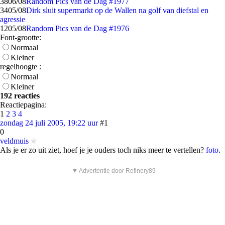
38
06/08
Random Pics van de Dag #1977
34
05/08
Dirk sluit supermarkt op de Wallen na golf van diefstal en
agressie
12
05/08
Random Pics van de Dag #1976
Font-grootte:
Normaal
Kleiner
regelhoogte :
Normaal
Kleiner
192 reacties
Reactiepagina:
1
2
3
4
zondag 24 juli 2005, 19:22 uur
#1
0
veldmuis
Als je er zo uit ziet, hoef je je ouders toch niks meer te vertellen?
foto
.
▼ Advertentie door Refinery89