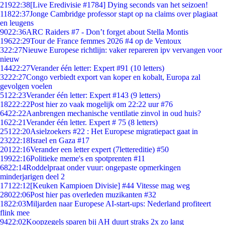
219
22:38
[Live Eredivisie #1784] Dying seconds van het seizoen!
118
22:37
Jonge Cambridge professor stapt op na claims over plagiaat
en leugens
90
22:36
ARC Raiders #7 - Don’t forget about Stella Montis
196
22:29
Tour de France femmes 2026 #4 op de Ventoux
3
22:27
Nieuwe Europese richtlijn: vaker repareren ipv vervangen voor
nieuw
144
22:27
Verander één letter: Expert #91 (10 letters)
32
22:27
Congo verbiedt export van koper en kobalt, Europa zal
gevolgen voelen
51
22:23
Verander één letter: Expert #143 (9 letters)
182
22:22
Post hier zo vaak mogelijk om 22:22 uur #76
64
22:22
Aanbrengen mechanische ventilatie zinvol in oud huis?
16
22:21
Verander één letter. Expert # 75 (8 letters)
251
22:20
Asielzoekers #22 : Het Europese migratiepact gaat in
232
22:18
Israel en Gaza #17
201
22:16
Verander een letter expert (7lettereditie) #50
199
22:16
Politieke meme's en spotprenten #11
68
22:14
Roddelpraat onder vuur: ongepaste opmerkingen
minderjarigen deel 2
171
22:12
[Keuken Kampioen Divisie] #44 Vitesse mag weg
280
22:06
Post hier pas overleden muzikanten #32
18
22:03
Miljarden naar Europese AI-start-ups: Nederland profiteert
flink mee
94
22:02
Koopzegels sparen bij AH duurt straks 2x zo lang