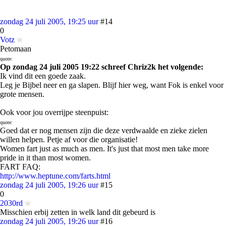
zondag 24 juli 2005, 19:25 uur
#14
0
Votz
Petomaan
quote:
Op zondag 24 juli 2005 19:22 schreef Chriz2k het volgende:
Ik vind dit een goede zaak.
Leg je Bijbel neer en ga slapen. Blijf hier weg, want Fok is enkel voor
grote mensen.
Ook voor jou overrijpe steenpuist:
quote:
Goed dat er nog mensen zijn die deze verdwaalde en zieke zielen
willen helpen. Petje af voor die organisatie!
Women fart just as much as men. It's just that most men take more
pride in it than most women.
FART FAQ:
http://www.heptune.com/farts.html
zondag 24 juli 2005, 19:26 uur
#15
0
2030rd
Misschien erbij zetten in welk land dit gebeurd is
zondag 24 juli 2005, 19:26 uur
#16