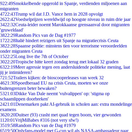
9
22:49
Smokkelbende opgerold in Spanje, verdienden miljoenen aan
migranten
47
22:43
Trump wil dat J.D. Vance hem in 2028 opvolgt
26
22:42
Voedselprijzen wereldwijd op hoogste niveau in ruim drie jaar
34
22:32
Ceuta-leider noemt Marokkaanse grensaanval door migranten
'gruweldaad'
38
22:29
Random Pics van de Dag #1977
17
22:28
Italië hindert reizigers uit Spanje na migratiecrisis Ceuta
38
22:28
Spaanse politie: minstens tien voor terrorisme veroordeelden
onder migranten Ceuta
15
22:25
Long live the 7th of October
30
22:20
Tropische hitte keert zondag terug met lokaal 32 graden
63
22:19
Meer agressie tegen een andersluidende politieke mening, laat
jij je intimideren?
7
21:52
Trailers kijken: de bioscoopreleases van week 32
46
21:30
Spoedberaad EU na crisis Ceuta, moeten we onze
buitengrenzen beter bewaken?
53
21:03
Dikke Van Dale neemt 'vulvalippen' op: 'stigma op
schaamlippen doorbreken'
24
21:01
Denemarken pakt AI-gebruik in scholen aan: extra mondelinge
examens
36
20:20
Duitser (93) crasht met quad tegen boom, vier gewonden
11
20:01
VrijMiBabes #316 (not very sfw!)
35
19:58
Random Pics van de Dag #1979
65
19:50
Onlyfans-model met G-cup wil als NASA-ambassadeur naar