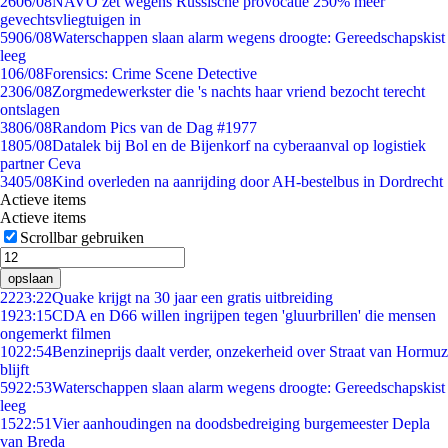
26
06/08
NAVO zet wegens Russische provocatie 250% meer
gevechtsvliegtuigen in
59
06/08
Waterschappen slaan alarm wegens droogte: Gereedschapskist
leeg
1
06/08
Forensics: Crime Scene Detective
23
06/08
Zorgmedewerkster die 's nachts haar vriend bezocht terecht
ontslagen
38
06/08
Random Pics van de Dag #1977
18
05/08
Datalek bij Bol en de Bijenkorf na cyberaanval op logistiek
partner Ceva
34
05/08
Kind overleden na aanrijding door AH-bestelbus in Dordrecht
Actieve items
Actieve items
Scrollbar gebruiken
opslaan
22
23:22
Quake krijgt na 30 jaar een gratis uitbreiding
19
23:15
CDA en D66 willen ingrijpen tegen 'gluurbrillen' die mensen
ongemerkt filmen
10
22:54
Benzineprijs daalt verder, onzekerheid over Straat van Hormuz
blijft
59
22:53
Waterschappen slaan alarm wegens droogte: Gereedschapskist
leeg
15
22:51
Vier aanhoudingen na doodsbedreiging burgemeester Depla
van Breda