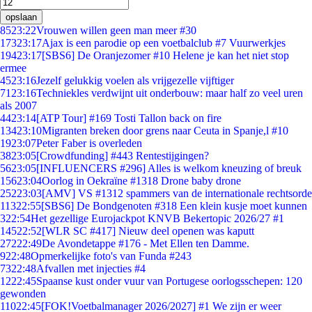
opslaan
85
23:22
Vrouwen willen geen man meer #30
173
23:17
Ajax is een parodie op een voetbalclub #7 Vuurwerkjes
194
23:17
[SBS6] De Oranjezomer #10 Helene je kan het niet stop
ermee
45
23:16
Jezelf gelukkig voelen als vrijgezelle vijftiger
71
23:16
Techniekles verdwijnt uit onderbouw: maar half zo veel uren
als 2007
44
23:14
[ATP Tour] #169 Tosti Tallon back on fire
134
23:10
Migranten breken door grens naar Ceuta in Spanje,l #10
19
23:07
Peter Faber is overleden
38
23:05
[Crowdfunding] #443 Rentestijgingen?
56
23:05
[INFLUENCERS #296] Alles is welkom kneuzing of breuk
156
23:04
Oorlog in Oekraïne #1318 Drone baby drone
252
23:03
[AMV] VS #1312 spammers van de internationale rechtsorde
113
22:55
[SBS6] De Bondgenoten #318 Een klein kusje moet kunnen
3
22:54
Het gezellige Eurojackpot KNVB Bekertopic 2026/27 #1
145
22:52
[WLR SC #417] Nieuw deel openen was kaputt
272
22:49
De Avondetappe #176 - Met Ellen ten Damme.
9
22:48
Opmerkelijke foto's van Funda #243
73
22:48
Afvallen met injecties #4
12
22:45
Spaanse kust onder vuur van Portugese oorlogsschepen: 120
gewonden
110
22:45
[FOK!Voetbalmanager 2026/2027] #1 We zijn er weer