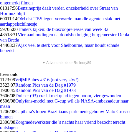
ongemerkt filmen
613
17:56
Benzineprijs daalt verder, onzekerheid over Straat van
Hormuz blijft
600
11:14
OM eist TBS tegen verwarde man die agenten stak met
aardappelschilmesje
597
05:00
Trailers kijken: de bioscoopreleases van week 32
485
18:31
Vier aanhoudingen na doodsbedreiging burgemeester Depla
van Breda
444
03:37
Ajax veel te sterk voor Shelbourne, maar houdt schade
beperkt
▼ Advertentie door Refinery89
Lees ook
11
23:08
VrijMiBabes #316 (not very sfw!)
35
23:07
Random Pics van de Dag #1979
19
00:45
Random Pics van de Dag #1978
36
06/08
Duitser (93) crasht met quad tegen boom, vier gewonden
65
06/08
Onlyfans-model met G-cup wil als NASA-ambassadeur naar
maan
12
06/08
Capibara's lopen Braziliaans parlementsgebouw Mato Grosso
binnen
23
06/08
Zorgmedewerkster die 's nachts haar vriend bezocht terecht
ontslagen