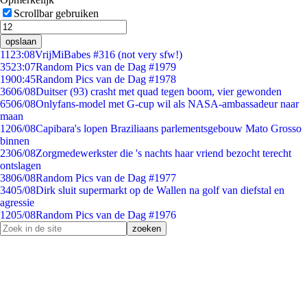
Scrollbar gebruiken
opslaan
11
23:08
VrijMiBabes #316 (not very sfw!)
35
23:07
Random Pics van de Dag #1979
19
00:45
Random Pics van de Dag #1978
36
06/08
Duitser (93) crasht met quad tegen boom, vier gewonden
65
06/08
Onlyfans-model met G-cup wil als NASA-ambassadeur naar
maan
12
06/08
Capibara's lopen Braziliaans parlementsgebouw Mato Grosso
binnen
23
06/08
Zorgmedewerkster die 's nachts haar vriend bezocht terecht
ontslagen
38
06/08
Random Pics van de Dag #1977
34
05/08
Dirk sluit supermarkt op de Wallen na golf van diefstal en
agressie
12
05/08
Random Pics van de Dag #1976