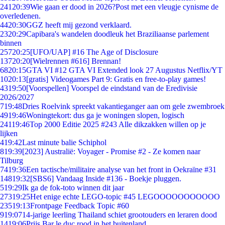
241
20:39
Wie gaan er dood in 2026?Post met een vleugje cynisme de
overledenen.
44
20:30
GGZ heeft mij gezond verklaard.
23
20:29
Capibara's wandelen doodleuk het Braziliaanse parlement
binnen
257
20:25
[UFO/UAP] #16 The Age of Disclosure
137
20:20
[Wielrennen #616] Brennan!
68
20:15
GTA VI #12 GTA VI Extended look 27 Augustus Netflix/YT
10
20:13
[gratis] Videogames Part 9: Gratis en free-to-play games!
43
19:50
[Voorspellen] Voorspel de eindstand van de Eredivisie
2026/2027
7
19:48
Dries Roelvink spreekt vakantieganger aan om gele zwembroek
49
19:46
Woningtekort: dus ga je woningen slopen, logisch
241
19:46
Top 2000 Editie 2025 #243 Alle dikzakken willen op je
lijken
4
19:42
Last minute balie Schiphol
8
19:39
[2023] Australië: Voyager - Promise #2 - Ze komen naar
Tilburg
74
19:36
Een tactische/militaire analyse van het front in Oekraïne #31
148
19:32
[SBS6] Vandaag Inside #136 - Boekje pluggen.
5
19:29
Ik ga de fok-toto winnen dit jaar
273
19:25
Het enige echte LEGO-topic #45 LEGOOOOOOOOOOO
235
19:13
Frontpage Feedback Topic #60
9
19:07
14-jarige leerling Thailand schiet grootouders en leraren dood
14
19:06
Prijs Bar le duc rood in het buitenland