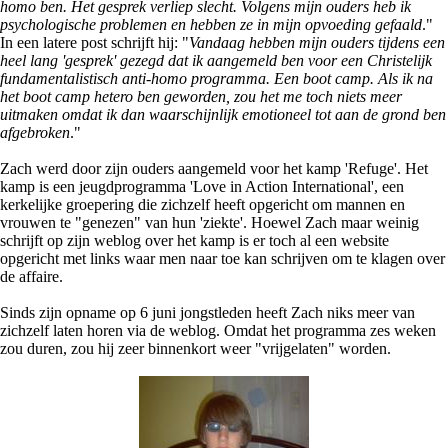
homo ben. Het gesprek verliep slecht. Volgens mijn ouders heb ik
psychologische problemen en hebben ze in mijn opvoeding gefaald
."
In een latere post schrijft hij: "
Vandaag hebben mijn ouders tijdens een
heel lang 'gesprek' gezegd dat ik aangemeld ben voor een Christelijk
fundamentalistisch anti-homo programma. Een boot camp. Als ik na
het boot camp hetero ben geworden, zou het me toch niets meer
uitmaken omdat ik dan waarschijnlijk emotioneel tot aan de grond ben
afgebroken
."
Zach werd door zijn ouders aangemeld voor het kamp 'Refuge'. Het
kamp is een jeugdprogramma 'Love in Action International', een
kerkelijke groepering die zichzelf heeft opgericht om mannen en
vrouwen te "genezen" van hun 'ziekte'. Hoewel Zach maar weinig
schrijft op zijn weblog over het kamp is er toch al een website
opgericht met links waar men naar toe kan schrijven om te klagen over
de affaire.
Sinds zijn opname op 6 juni jongstleden heeft Zach niks meer van
zichzelf laten horen via de weblog. Omdat het programma zes weken
zou duren, zou hij zeer binnenkort weer "vrijgelaten" worden.