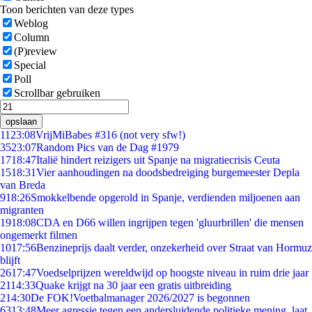
Toon berichten van deze types
Weblog
Column
(P)review
Special
Poll
Scrollbar gebruiken
opslaan
11
23:08
VrijMiBabes #316 (not very sfw!)
35
23:07
Random Pics van de Dag #1979
17
18:47
Italië hindert reizigers uit Spanje na migratiecrisis Ceuta
15
18:31
Vier aanhoudingen na doodsbedreiging burgemeester Depla
van Breda
9
18:26
Smokkelbende opgerold in Spanje, verdienden miljoenen aan
migranten
19
18:08
CDA en D66 willen ingrijpen tegen 'gluurbrillen' die mensen
ongemerkt filmen
10
17:56
Benzineprijs daalt verder, onzekerheid over Straat van Hormuz
blijft
26
17:47
Voedselprijzen wereldwijd op hoogste niveau in ruim drie jaar
21
14:33
Quake krijgt na 30 jaar een gratis uitbreiding
2
14:30
De FOK!Voetbalmanager 2026/2027 is begonnen
63
13:48
Meer agressie tegen een andersluidende politieke mening, laat