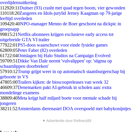
overlijdensuitkering
1129
20:11
Duitser (93) crasht met quad tegen boom, vier gewonden
1101
18:20
Zangeres en Idols-jurylid Jerney Kaagman op 79-jarige
leeftijd overleden
1094
20:40
NPO-manager Menno de Boer geschorst na dickpic in
groepsapp
998
15:21
Netflix-abonnees krijgen exclusieve early access tot
uitgebreide GTA VI trailer
779
22:01
PS5-doos waarschuwt voor einde fysieke games
628
09:05
Peter Faber (82) overleden
617
22:04
Ontslagen bij Halo Studios na Campaign Evolved
597
09:51
Dikke Van Dale neemt 'vulvalippen' op: 'stigma op
schaamlippen doorbreken'
579
10:12
Trump grijpt weer in op automatisch staatsburgerschap bij
geboorte in VS
478
05:00
Trailers kijken: de bioscoopreleases van week 32
466
09:37
Denemarken pakt AI-gebruik in scholen aan: extra
mondelinge examens
388
09:40
Meta krijgt half miljard boete voor mentale schade bij
jongeren
382
11:52
Amsterdams dierenasiel DOA overspoeld met babykonijntjes
▼ Advertentie door Refinery89