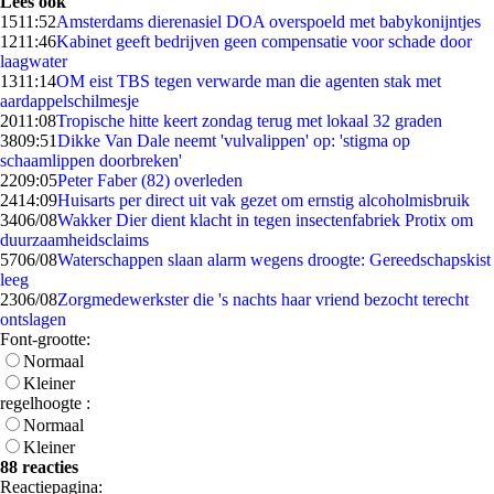
Lees ook
15
11:52
Amsterdams dierenasiel DOA overspoeld met babykonijntjes
12
11:46
Kabinet geeft bedrijven geen compensatie voor schade door
laagwater
13
11:14
OM eist TBS tegen verwarde man die agenten stak met
aardappelschilmesje
20
11:08
Tropische hitte keert zondag terug met lokaal 32 graden
38
09:51
Dikke Van Dale neemt 'vulvalippen' op: 'stigma op
schaamlippen doorbreken'
22
09:05
Peter Faber (82) overleden
24
14:09
Huisarts per direct uit vak gezet om ernstig alcoholmisbruik
34
06/08
Wakker Dier dient klacht in tegen insectenfabriek Protix om
duurzaamheidsclaims
57
06/08
Waterschappen slaan alarm wegens droogte: Gereedschapskist
leeg
23
06/08
Zorgmedewerkster die 's nachts haar vriend bezocht terecht
ontslagen
Font-grootte:
Normaal
Kleiner
regelhoogte :
Normaal
Kleiner
88 reacties
Reactiepagina: