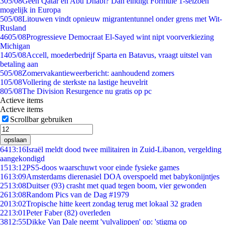
3
05/08
Geen Qatar en Abu Dhabi? Dan eindigt Formule 1-seizoen
mogelijk in Europa
5
05/08
Litouwen vindt opnieuw migrantentunnel onder grens met Wit-
Rusland
46
05/08
Progressieve Democraat El-Sayed wint nipt voorverkiezing
Michigan
14
05/08
Accell, moederbedrijf Sparta en Batavus, vraagt uitstel van
betaling aan
5
05/08
Zomervakantieweerbericht: aanhoudend zomers
1
05/08
Vollering de sterkste na lastige heuvelrit
8
05/08
The Division Resurgence nu gratis op pc
Actieve items
Actieve items
Scrollbar gebruiken
opslaan
64
13:16
Israël meldt dood twee militairen in Zuid-Libanon, vergelding
aangekondigd
15
13:12
PS5-doos waarschuwt voor einde fysieke games
16
13:09
Amsterdams dierenasiel DOA overspoeld met babykonijntjes
25
13:08
Duitser (93) crasht met quad tegen boom, vier gewonden
26
13:08
Random Pics van de Dag #1979
20
13:02
Tropische hitte keert zondag terug met lokaal 32 graden
22
13:01
Peter Faber (82) overleden
38
12:55
Dikke Van Dale neemt 'vulvalippen' op: 'stigma op