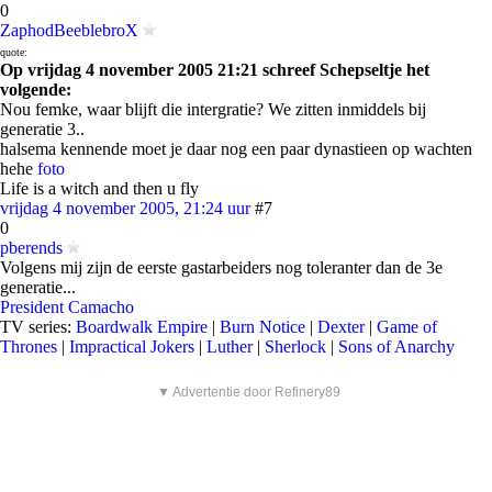
0
ZaphodBeeblebroX
quote:
Op vrijdag 4 november 2005 21:21 schreef Schepseltje het
volgende:
Nou femke, waar blijft die intergratie? We zitten inmiddels bij
generatie 3..
halsema kennende moet je daar nog een paar dynastieen op wachten
hehe
foto
Life is a witch and then u fly
vrijdag 4 november 2005, 21:24 uur
#7
0
pberends
Volgens mij zijn de eerste gastarbeiders nog toleranter dan de 3e
generatie...
President Camacho
TV series:
Boardwalk Empire
|
Burn Notice
|
Dexter
|
Game of
Thrones
|
Impractical Jokers
|
Luther
|
Sherlock
|
Sons of Anarchy
▼ Advertentie door Refinery89