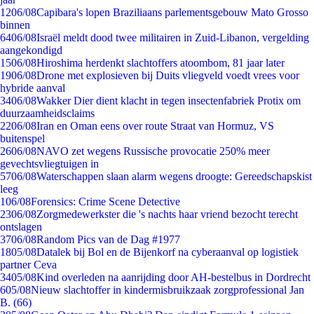
12
06/08
Capibara's lopen Braziliaans parlementsgebouw Mato Grosso
binnen
64
06/08
Israël meldt dood twee militairen in Zuid-Libanon, vergelding
aangekondigd
15
06/08
Hiroshima herdenkt slachtoffers atoombom, 81 jaar later
19
06/08
Drone met explosieven bij Duits vliegveld voedt vrees voor
hybride aanval
34
06/08
Wakker Dier dient klacht in tegen insectenfabriek Protix om
duurzaamheidsclaims
22
06/08
Iran en Oman eens over route Straat van Hormuz, VS
buitenspel
26
06/08
NAVO zet wegens Russische provocatie 250% meer
gevechtsvliegtuigen in
57
06/08
Waterschappen slaan alarm wegens droogte: Gereedschapskist
leeg
1
06/08
Forensics: Crime Scene Detective
23
06/08
Zorgmedewerkster die 's nachts haar vriend bezocht terecht
ontslagen
37
06/08
Random Pics van de Dag #1977
18
05/08
Datalek bij Bol en de Bijenkorf na cyberaanval op logistiek
partner Ceva
34
05/08
Kind overleden na aanrijding door AH-bestelbus in Dordrecht
6
05/08
Nieuw slachtoffer in kindermisbruikzaak zorgprofessional Jan
B. (66)