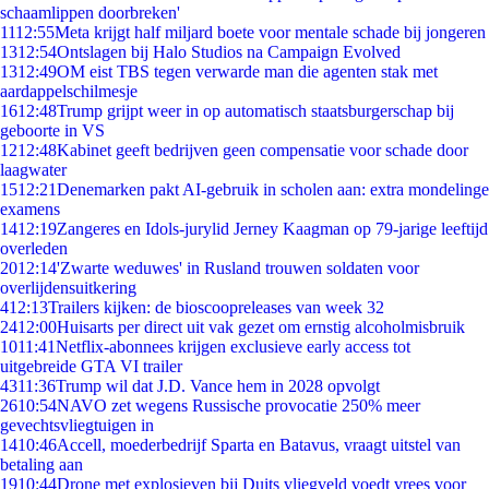
schaamlippen doorbreken'
11
12:55
Meta krijgt half miljard boete voor mentale schade bij jongeren
13
12:54
Ontslagen bij Halo Studios na Campaign Evolved
13
12:49
OM eist TBS tegen verwarde man die agenten stak met
aardappelschilmesje
16
12:48
Trump grijpt weer in op automatisch staatsburgerschap bij
geboorte in VS
12
12:48
Kabinet geeft bedrijven geen compensatie voor schade door
laagwater
15
12:21
Denemarken pakt AI-gebruik in scholen aan: extra mondelinge
examens
14
12:19
Zangeres en Idols-jurylid Jerney Kaagman op 79-jarige leeftijd
overleden
20
12:14
'Zwarte weduwes' in Rusland trouwen soldaten voor
overlijdensuitkering
4
12:13
Trailers kijken: de bioscoopreleases van week 32
24
12:00
Huisarts per direct uit vak gezet om ernstig alcoholmisbruik
10
11:41
Netflix-abonnees krijgen exclusieve early access tot
uitgebreide GTA VI trailer
43
11:36
Trump wil dat J.D. Vance hem in 2028 opvolgt
26
10:54
NAVO zet wegens Russische provocatie 250% meer
gevechtsvliegtuigen in
14
10:46
Accell, moederbedrijf Sparta en Batavus, vraagt uitstel van
betaling aan
19
10:44
Drone met explosieven bij Duits vliegveld voedt vrees voor