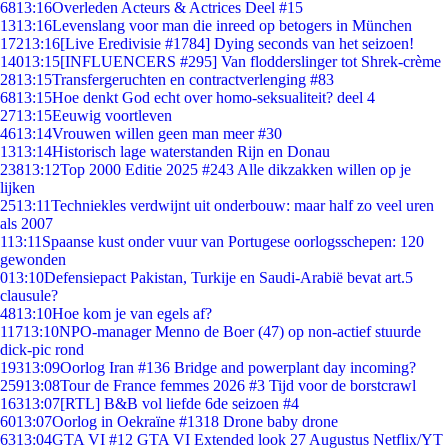
68
13:16
Overleden Acteurs & Actrices Deel #15
13
13:16
Levenslang voor man die inreed op betogers in München
172
13:16
[Live Eredivisie #1784] Dying seconds van het seizoen!
140
13:15
[INFLUENCERS #295] Van flodderslinger tot Shrek-crème
28
13:15
Transfergeruchten en contractverlenging #83
68
13:15
Hoe denkt God echt over homo-seksualiteit? deel 4
27
13:15
Eeuwig voortleven
46
13:14
Vrouwen willen geen man meer #30
13
13:14
Historisch lage waterstanden Rijn en Donau
238
13:12
Top 2000 Editie 2025 #243 Alle dikzakken willen op je
lijken
25
13:11
Techniekles verdwijnt uit onderbouw: maar half zo veel uren
als 2007
1
13:11
Spaanse kust onder vuur van Portugese oorlogsschepen: 120
gewonden
0
13:10
Defensiepact Pakistan, Turkije en Saudi-Arabië bevat art.5
clausule?
48
13:10
Hoe kom je van egels af?
117
13:10
NPO-manager Menno de Boer (47) op non-actief stuurde
dick-pic rond
193
13:09
Oorlog Iran #136 Bridge and powerplant day incoming?
259
13:08
Tour de France femmes 2026 #3 Tijd voor de borstcrawl
163
13:07
[RTL] B&B vol liefde 6de seizoen #4
60
13:07
Oorlog in Oekraïne #1318 Drone baby drone
63
13:04
GTA VI #12 GTA VI Extended look 27 Augustus Netflix/YT