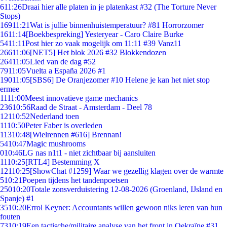
6
11:26
Draai hier alle platen in je platenkast #32 (The Torture Never
Stops)
169
11:21
Wat is jullie binnenhuistemperatuur? #81 Horrorzomer
16
11:14
[Boekbespreking] Yesteryear - Caro Claire Burke
54
11:11
Post hier zo vaak mogelijk om 11:11 #39 Vanz11
266
11:06
[NET5] Het blok 2026 #32 Blokkendozen
264
11:05
Lied van de dag #52
79
11:05
Vuelta a España 2026 #1
190
11:05
[SBS6] De Oranjezomer #10 Helene je kan het niet stop
ermee
11
11:00
Meest innovatieve game mechanics
236
10:56
Raad de Straat - Amsterdam - Deel 78
121
10:52
Nederland toen
11
10:50
Peter Faber is overleden
113
10:48
[Wielrennen #616] Brennan!
54
10:47
Magic mushrooms
0
10:46
LG nas n1t1 - niet zichtbaar bij aansluiten
11
10:25
[RTL4] Bestemming X
121
10:25
[ShowChat #1259] Waar we gezellig klagen over de warmte
5
10:21
Poepen tijdens het tandenpoetsen
250
10:20
Totale zonsverduistering 12-08-2026 (Groenland, IJsland en
Spanje) #1
35
10:20
Errol Keyner: Accountants willen gewoon niks leren van hun
fouten
73
10:19
Een tactische/militaire analyse van het front in Oekraïne #31