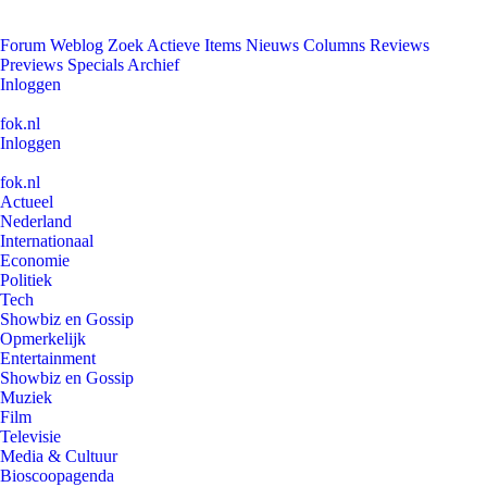
Forum
Weblog
Zoek
Actieve Items
Nieuws
Columns
Reviews
Previews
Specials
Archief
Inloggen
fok.nl
Inloggen
fok.nl
Actueel
Nederland
Internationaal
Economie
Politiek
Tech
Showbiz en Gossip
Opmerkelijk
Entertainment
Showbiz en Gossip
Muziek
Film
Televisie
Media & Cultuur
Bioscoopagenda