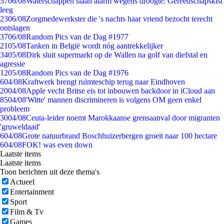
57
06/08
Waterschappen slaan alarm wegens droogte: Gereedschapskist
leeg
23
06/08
Zorgmedewerkster die 's nachts haar vriend bezocht terecht
ontslagen
37
06/08
Random Pics van de Dag #1977
21
05/08
Tanken in België wordt nóg aantrekkelijker
34
05/08
Dirk sluit supermarkt op de Wallen na golf van diefstal en
agressie
12
05/08
Random Pics van de Dag #1976
6
04/08
Kraftwerk brengt ruimteschip terug naar Eindhoven
20
04/08
Apple vecht Britse eis tot inbouwen backdoor in iCloud aan
85
04/08
'Witte' mannen discrimineren is volgens OM geen enkel
probleem
30
04/08
Ceuta-leider noemt Marokkaanse grensaanval door migranten
'gruweldaad'
6
04/08
Grote natuurbrand Boschhuizerbergen groeit naar 100 hectare
6
04/08
FOK! was even down
Laatste items
Laatste items
Toon berichten uit deze thema's
Actueel
Entertainment
Sport
Film & Tv
Games