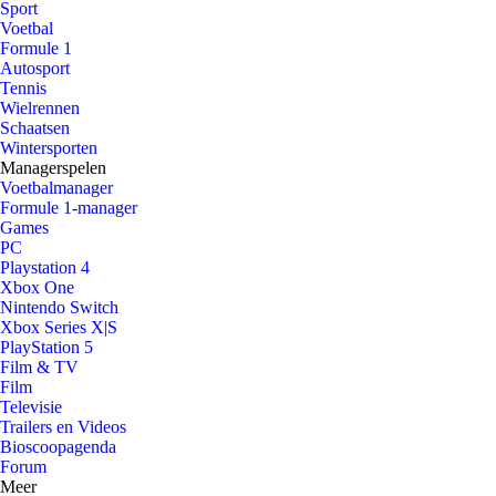
Sport
Voetbal
Formule 1
Autosport
Tennis
Wielrennen
Schaatsen
Wintersporten
Managerspelen
Voetbalmanager
Formule 1-manager
Games
PC
Playstation 4
Xbox One
Nintendo Switch
Xbox Series X|S
PlayStation 5
Film & TV
Film
Televisie
Trailers en Videos
Bioscoopagenda
Forum
Meer