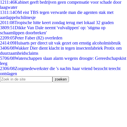
12
11:46
Kabinet geeft bedrijven geen compensatie voor schade door
laagwater
13
11:14
OM eist TBS tegen verwarde man die agenten stak met
aardappelschilmesje
20
11:08
Tropische hitte keert zondag terug met lokaal 32 graden
38
09:51
Dikke Van Dale neemt 'vulvalippen' op: 'stigma op
schaamlippen doorbreken'
22
09:05
Peter Faber (82) overleden
24
14:09
Huisarts per direct uit vak gezet om ernstig alcoholmisbruik
34
06/08
Wakker Dier dient klacht in tegen insectenfabriek Protix om
duurzaamheidsclaims
57
06/08
Waterschappen slaan alarm wegens droogte: Gereedschapskist
leeg
23
06/08
Zorgmedewerkster die 's nachts haar vriend bezocht terecht
ontslagen