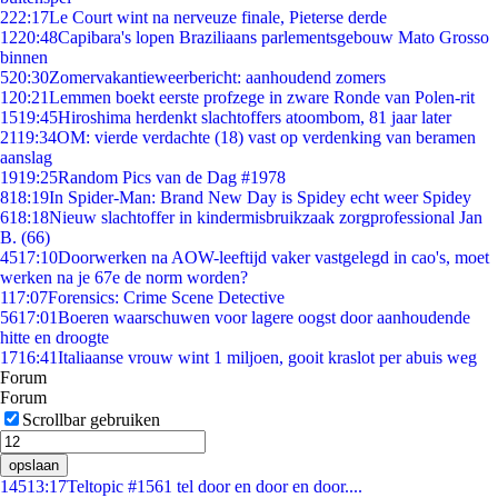
2
22:17
Le Court wint na nerveuze finale, Pieterse derde
12
20:48
Capibara's lopen Braziliaans parlementsgebouw Mato Grosso
binnen
5
20:30
Zomervakantieweerbericht: aanhoudend zomers
1
20:21
Lemmen boekt eerste profzege in zware Ronde van Polen-rit
15
19:45
Hiroshima herdenkt slachtoffers atoombom, 81 jaar later
21
19:34
OM: vierde verdachte (18) vast op verdenking van beramen
aanslag
19
19:25
Random Pics van de Dag #1978
8
18:19
In Spider-Man: Brand New Day is Spidey echt weer Spidey
6
18:18
Nieuw slachtoffer in kindermisbruikzaak zorgprofessional Jan
B. (66)
45
17:10
Doorwerken na AOW-leeftijd vaker vastgelegd in cao's, moet
werken na je 67e de norm worden?
1
17:07
Forensics: Crime Scene Detective
56
17:01
Boeren waarschuwen voor lagere oogst door aanhoudende
hitte en droogte
17
16:41
Italiaanse vrouw wint 1 miljoen, gooit kraslot per abuis weg
Forum
Forum
Scrollbar gebruiken
opslaan
145
13:17
Teltopic #1561 tel door en door en door....