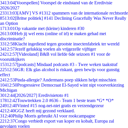
34
13:04
[Voorspellen] Voorspel de eindstand van de Eredivisie
2026/2027
233
13:03
[AMV] VS #1312 spammers van de internationale rechtsorde
85
13:02
[Britse politiek] #141 Declining Gracefully Was Never Really
an Option
17
13:01
Op vakantie met (kleine) kinderen #30
26
13:00
Heb jij wel eens (online of irl) te maken gehad met
discriminatie?
33
12:58
Klacht ingediend tegen grootste insectenfabriek ter wereld
34
12:57
Jezelf gelukkig voelen als vrijgezelle vijftiger
242
12:57
[Videoland] B&B vol liefde 6de seizoen #1 voor de
vooruitkijkers
153
12:57
[podcasts] Misdaad podcasts #3 - Twee weken taakstraf
225
12:56
GR: Elk glas alcohol is riskant, geen bewijs voor gunstig
effect
24
12:53
Pinda-allergie? Andermans poep slikken helpt misschien
104
12:50
Progressieve Democraat El-Sayed wint nipt voorverkiezing
Michigan
30
12:44
[2026/2027] Eredivisietoto #1
178
12:42
Touwtrekken 2.0 #636 - Team 1 beste team *G* *O*
249
12:40
Vinted #15 nog-net-niet gratis en verzendgezeur
42
12:40
GGZ heeft mij gezond verklaard.
3
12:40
Philip Morris gebruikt AI voor rookcampagne
22
12:37
Congo verbiedt export van koper en kobalt, Europa zal
gevolgen voelen