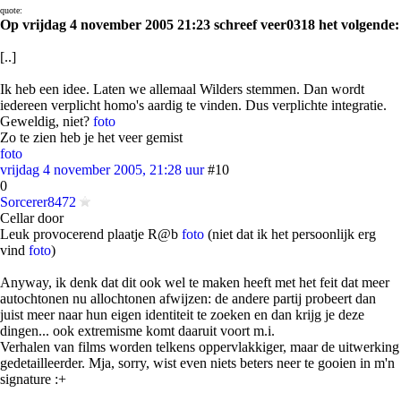
quote:
Op vrijdag 4 november 2005 21:23 schreef veer0318 het volgende:
[..]
Ik heb een idee. Laten we allemaal Wilders stemmen. Dan wordt
iedereen verplicht homo's aardig te vinden. Dus verplichte integratie.
Geweldig, niet?
foto
Zo te zien heb je het veer gemist
foto
vrijdag 4 november 2005, 21:28 uur
#10
0
Sorcerer8472
Cellar door
Leuk provocerend plaatje R@b
foto
(niet dat ik het persoonlijk erg
vind
foto
)
Anyway, ik denk dat dit ook wel te maken heeft met het feit dat meer
autochtonen nu allochtonen afwijzen: de andere partij probeert dan
juist meer naar hun eigen identiteit te zoeken en dan krijg je deze
dingen... ook extremisme komt daaruit voort m.i.
Verhalen van films worden telkens oppervlakkiger, maar de uitwerking
gedetailleerder. Mja, sorry, wist even niets beters neer te gooien in m'n
signature :+