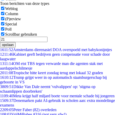
Toon berichten van deze types
Weblog
Column
(P)review
Special
Poll
Scrollbar gebruiken
opslaan
16
11:52
Amsterdams dierenasiel DOA overspoeld met babykonijntjes
12
11:46
Kabinet geeft bedrijven geen compensatie voor schade door
laagwater
13
11:14
OM eist TBS tegen verwarde man die agenten stak met
aardappelschilmesje
20
11:08
Tropische hitte keert zondag terug met lokaal 32 graden
16
10:12
Trump grijpt weer in op automatisch staatsburgerschap bij
geboorte in VS
38
09:51
Dikke Van Dale neemt 'vulvalippen' op: 'stigma op
schaamlippen doorbreken'
11
09:40
Meta krijgt half miljard boete voor mentale schade bij jongeren
15
09:37
Denemarken pakt AI-gebruik in scholen aan: extra mondelinge
examens
22
09:05
Peter Faber (82) overleden
1
08:03
VrijMiBabes #316 (not very sfw!)