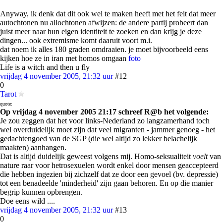
Anyway, ik denk dat dit ook wel te maken heeft met het feit dat meer
autochtonen nu allochtonen afwijzen: de andere partij probeert dan
juist meer naar hun eigen identiteit te zoeken en dan krijg je deze
dingen... ook extremisme komt daaruit voort m.i.
dat noem ik alles 180 graden omdraaien. je moet bijvoorbeeld eens
kijken hoe ze in iran met homos omgaan
foto
Life is a witch and then u fly
vrijdag 4 november 2005, 21:32 uur
#12
0
Tarot
quote:
Op vrijdag 4 november 2005 21:17 schreef R@b het volgende:
Je zou zeggen dat het voor links-Nederland zo langzamerhand toch
wel overduidelijk moet zijn dat veel migranten - jammer genoeg - het
gedachtengoed van de SGP (die wel altijd zo lekker belachelijk
maakten) aanhangen.
Dat is altijd duidelijk geweest volgens mij. Homo-seksualiteit
voelt
van
nature raar voor hetrosexuelen wordt enkel door mensen geaccepteerd
die hebben ingezien bij zichzelf dat ze door een gevoel (bv. depressie)
tot een benadeelde 'minderheid' zijn gaan behoren. En op die manier
begrip kunnen opbrengen.
Doe eens wild ....
vrijdag 4 november 2005, 21:32 uur
#13
0