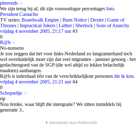
pberends
We zijn terug bij af, dit zijn vooroorlogse percentages
foto
.
President Camacho
TV series:
Boardwalk Empire
|
Burn Notice
|
Dexter
|
Game of
Thrones
|
Impractical Jokers
|
Luther
|
Sherlock
|
Sons of Anarchy
vrijdag 4 november 2005, 21:17 uur
#3
0
R@b
No-nonsens
Je zou zeggen dat het voor links-Nederland zo langzamerhand toch
wel overduidelijk moet zijn dat veel migranten - jammer genoeg - het
gedachtengoed van de SGP (die wel altijd zo lekker belachelijk
maakten) aanhangen.
R@b is inderdaad één van de verschrikkelijkste personen
die ik ken
.
vrijdag 4 november 2005, 21:21 uur
#4
0
Schepseltje
rip
Nou femke, waar blijft die intergratie? We zitten inmiddels bij
generatie 3..
▼ Advertentie door Refinery89