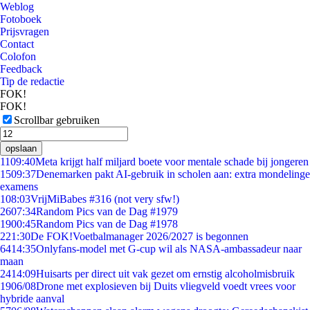
Weblog
Fotoboek
Prijsvragen
Contact
Colofon
Feedback
Tip de redactie
FOK!
FOK!
Scrollbar gebruiken
opslaan
11
09:40
Meta krijgt half miljard boete voor mentale schade bij jongeren
15
09:37
Denemarken pakt AI-gebruik in scholen aan: extra mondelinge
examens
1
08:03
VrijMiBabes #316 (not very sfw!)
26
07:34
Random Pics van de Dag #1979
19
00:45
Random Pics van de Dag #1978
2
21:30
De FOK!Voetbalmanager 2026/2027 is begonnen
64
14:35
Onlyfans-model met G-cup wil als NASA-ambassadeur naar
maan
24
14:09
Huisarts per direct uit vak gezet om ernstig alcoholmisbruik
19
06/08
Drone met explosieven bij Duits vliegveld voedt vrees voor
hybride aanval