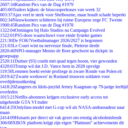
26
07:34
Random Pics van de Dag #1979
4
05:00
Trailers kijken: de bioscoopreleases van week 32
0
03:37
Ajax veel te sterk voor Shelbourne, maar houdt schade beperkt
0
02:34
Nieuwkomers schitteren bij ruime Europese zege FC Twente
19
00:45
Random Pics van de Dag #1978
13
22:04
Ontslagen bij Halo Studios na Campaign Evolved
15
22:01
PS5-doos waarschuwt voor einde fysieke games
2
21:30
De FOK!Voetbalmanager 2026/2027 is begonnen
2
21:03
Le Court wint na nerveuze finale, Pieterse derde
28
20:40
NPO-manager Menno de Boer geschorst na dickpic in
groepsapp
25
20:11
Duitser (93) crasht met quad tegen boom, vier gewonden
43
20:03
Trump wil dat J.D. Vance hem in 2028 opvolgt
1
19:50
Lemmen boekt eerste profzege in zware Ronde van Polen-rit
20
19:42
'Zwarte weduwes' in Rusland trouwen soldaten voor
overlijdensuitkering
14
18:20
Zangeres en Idols-jurylid Jerney Kaagman op 79-jarige leeftijd
overleden
10
15:21
Netflix-abonnees krijgen exclusieve early access tot
uitgebreide GTA VI trailer
64
14:35
Onlyfans-model met G-cup wil als NASA-ambassadeur naar
maan
24
14:09
Huisarts per direct uit vak gezet om ernstig alcoholmisbruik
3
06/08
XBOX platform krijgt zijn eigen "Platinum" achievements dit
jaar