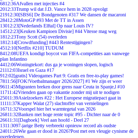
68
12:36
Afvallen met injecties #4
20
12:33
Trump wil dat J.D. Vance hem in 2028 opvolgt
219
12:30
[SBS6] De Bondgenoten #317 We dansen de macaroni
284
12:28
MotoGP #93 Met de TT in Assen
130
12:23
[Nederlands Elftal] Op naar Louis IV?
145
12:23
[Keuken Kampioen Divisie] #44 Vitesse mag weg
18
12:23
Tony Scott (54) overleden
18
12:14
[Crowdfunding] #443 Rentestijgingen?
45
12:10
[Netflix #210] TUDUM
84
12:08
UEFA kondigt boycot van FIFA-competities aan vanwege
plan Infantino
44
12:06
Woningtekort: dus ga je woningen slopen, logisch
211
12:03
Israel en Gaza #17
9
12:02
[gratis] Videogames Part 9: Gratis en free-to-play games!
78
11:56
[FOK!Voetbalmanager 2026/2027] #1 We zijn er weer
96
11:45
Migranten breken door grens naar Ceuta in Spanje,l #10
117
11:42
Vrienden gaan op vakantie zonder mij uit te nodigen
250
11:39
Asielzoekers #22 : Het Europese migratiepact gaat in
111
11:37
Kapper Walat (27) slachtoffer van vernielingen
167
11:32
Voorspel hier het warmtegetal van 2026
268
11:32
Banken met hoge rente topic #95 - Dichter naar de 0
266
11:31
[Dagboek] Veel aan hoofd - Deel 27
13
11:30
97-jarige Betty verbreekt opnieuw record als oudste
240
11:26
Wie gaan er dood in 2026?Post met een vleugje cynisme de
overledenen.