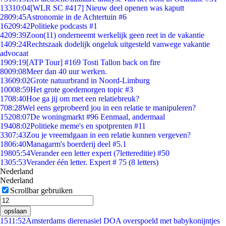
133
10:04
[WLR SC #417] Nieuw deel openen was kaputt
28
09:45
Astronomie in de Achtertuin #6
162
09:42
Politieke podcasts #1
42
09:39
Zoon(11) onderneemt werkelijk geen reet in de vakantie
14
09:24
Rechtszaak dodelijk ongeluk uitgesteld vanwege vakantie
advocaat
19
09:19
[ATP Tour] #169 Tosti Tallon back on fire
80
09:08
Meer dan 40 uur werken.
136
09:02
Grote natuurbrand in Noord-Limburg
100
08:59
Het grote goedemorgen topic #3
17
08:40
Hoe ga jij om met een relatiebreuk?
7
08:28
Wel eens geprobeerd jou in een relatie te manipuleren?
152
08:07
De woningmarkt #96 Eenmaal, andermaal
194
08:02
Politieke meme's en spotprenten #11
33
07:43
Zou je vreemdgaan in een relatie kunnen vergeven?
18
06:40
Managarm's boerderij deel #5.1
198
05:54
Verander een letter expert (7lettereditie) #50
13
05:53
Verander één letter. Expert # 75 (8 letters)
Nederland
Nederland
Scrollbar gebruiken
opslaan
15
11:52
Amsterdams dierenasiel DOA overspoeld met babykonijntjes