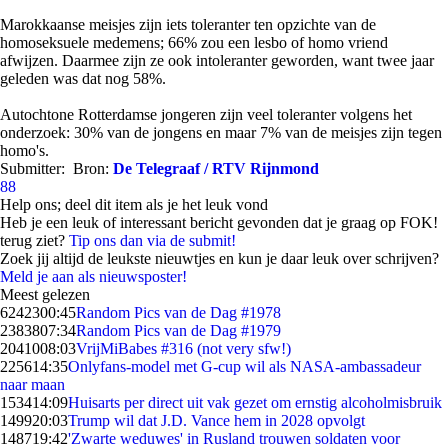
Marokkaanse meisjes zijn iets toleranter ten opzichte van de
homoseksuele medemens; 66% zou een lesbo of homo vriend
afwijzen. Daarmee zijn ze ook intoleranter geworden, want twee jaar
geleden was dat nog 58%.
Autochtone Rotterdamse jongeren zijn veel toleranter volgens het
onderzoek: 30% van de jongens en maar 7% van de meisjes zijn tegen
homo's.
Submitter:
Bron:
De Telegraaf / RTV Rijnmond
88
Help ons; deel dit item als je het leuk vond
Heb je een leuk of interessant bericht gevonden dat je graag op FOK!
terug ziet?
Tip ons dan via de submit!
Zoek jij altijd de leukste nieuwtjes en kun je daar leuk over schrijven?
Meld je aan als nieuwsposter!
Meest gelezen
62423
00:45
Random Pics van de Dag #1978
23838
07:34
Random Pics van de Dag #1979
20410
08:03
VrijMiBabes #316 (not very sfw!)
2256
14:35
Onlyfans-model met G-cup wil als NASA-ambassadeur
naar maan
1534
14:09
Huisarts per direct uit vak gezet om ernstig alcoholmisbruik
1499
20:03
Trump wil dat J.D. Vance hem in 2028 opvolgt
1487
19:42
'Zwarte weduwes' in Rusland trouwen soldaten voor