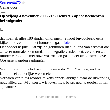
Sorcerer8472
Cellar door
quote:
Op vrijdag 4 november 2005 21:30 schreef ZaphodBeeblebroX
het volgende:
[..]
dat noem ik alles 180 graden omdraaien. je moet bijvoorbeeld eens
kijken hoe ze in iran met homos omgaan
foto
Dat bedoel ik juist! Dat zijn de gebruiken uit hun land van afkomst die
ze weer normaler zien omdat de integratie verslechtert: ze voelen zich
minder verbonden met onze waarden en gaan meer de conservatieve
Oosterse waarden aanhangen.
Voor de rest heb ik het over de mensen die *hier* wonen, niet over
landen met achterlijke wetten etc.
Verhalen van films worden telkens oppervlakkiger, maar de uitwerking
gedetailleerder. Mja, sorry, wist even niets beters neer te gooien in m'n
signature :+
▼ Advertentie door Refinery89