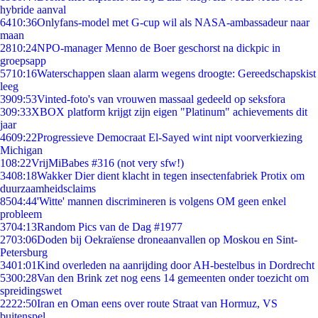
hybride aanval
64
10:36
Onlyfans-model met G-cup wil als NASA-ambassadeur naar
maan
28
10:24
NPO-manager Menno de Boer geschorst na dickpic in
groepsapp
57
10:16
Waterschappen slaan alarm wegens droogte: Gereedschapskist
leeg
39
09:53
Vinted-foto's van vrouwen massaal gedeeld op seksfora
3
09:33
XBOX platform krijgt zijn eigen "Platinum" achievements dit
jaar
46
09:22
Progressieve Democraat El-Sayed wint nipt voorverkiezing
Michigan
1
08:22
VrijMiBabes #316 (not very sfw!)
34
08:18
Wakker Dier dient klacht in tegen insectenfabriek Protix om
duurzaamheidsclaims
85
04:44
'Witte' mannen discrimineren is volgens OM geen enkel
probleem
37
04:13
Random Pics van de Dag #1977
27
03:06
Doden bij Oekraïense droneaanvallen op Moskou en Sint-
Petersburg
34
01:01
Kind overleden na aanrijding door AH-bestelbus in Dordrecht
53
00:28
Van den Brink zet nog eens 14 gemeenten onder toezicht om
spreidingswet
22
22:50
Iran en Oman eens over route Straat van Hormuz, VS
buitenspel