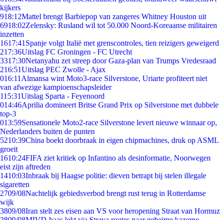
kijkers
9
18:12
Mattel brengt Barbiepop van zangeres Whitney Houston uit
69
18:02
Zelensky: Rusland wil tot 50.000 Noord-Koreaanse militairen
inzetten
16
17:41
Spanje volgt Italië met grenscontroles, tien reizigers geweigerd
2
17:36
Uitslag FC Groningen - FC Utrecht
33
17:30
Netanyahu zet streep door Gaza-plan van Trumps Vredesraad
2
16:51
Uitslag PEC Zwolle - Ajax
0
16:11
Almansa wint Moto3-race Silverstone, Uriarte profiteert niet
van afwezige kampioenschapsleider
1
15:31
Uitslag Sparta - Feyenoord
0
14:46
Aprilia domineert Britse Grand Prix op Silverstone met dubbele
top-3
0
13:59
Sensationele Moto2-race Silverstone levert nieuwe winnaar op,
Nederlanders buiten de punten
52
10:39
China boekt doorbraak in eigen chipmachines, druk op ASML
groeit
16
10:24
FIFA ziet kritiek op Infantino als desinformatie, Noorwegen
eist zijn aftreden
14
10:03
Inbraak bij Haagse politie: dieven betrapt bij stelen illegale
sigaretten
27
09/08
Nachtelijk gebiedsverbod brengt rust terug in Rotterdamse
wijk
38
09/08
Iran stelt zes eisen aan VS voor heropening Straat van Hormuz
28
09/08
MIVD-baas lekt via Strava routes naar geheime kazerne