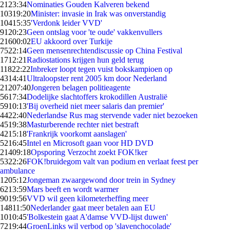
21
23:34
Nominaties Gouden Kalveren bekend
103
19:20
Minister: invasie in Irak was onverstandig
104
15:35
'Verdonk leider VVD'
91
20:23
Geen ontslag voor 'te oude' vakkenvullers
216
00:02
EU akkoord over Turkije
75
22:14
Geen mensenrechtendiscussie op China Festival
17
12:21
Radiostations krijgen hun geld terug
118
22:22
Inbreker loopt tegen vuist bokskampioen op
43
14:41
Ultraloopster rent 2005 km door Nederland
212
07:40
Jongeren belagen politieagente
56
17:34
Dodelijke slachtoffers krokodillen Australië
59
10:13
'Bij overheid niet meer salaris dan premier'
44
22:40
Nederlandse Rus mag stervende vader niet bezoeken
45
19:38
Masturberende rechter niet bestraft
42
15:18
'Frankrijk voorkomt aanslagen'
52
16:45
Intel en Microsoft gaan voor HD DVD
214
09:18
Opsporing Verzocht zoekt FOK!ker
53
22:26
FOK!bruidegom valt van podium en verlaat feest per
ambulance
12
05:12
Jongeman zwaargewond door trein in Sydney
62
13:59
Mars beeft en wordt warmer
90
19:56
VVD wil geen kilometerheffing meer
148
11:50
Nederlander gaat meer betalen aan EU
10
10:45
'Bolkestein gaat A'damse VVD-lijst duwen'
72
19:44
GroenLinks wil verbod op 'slavenchocolade'