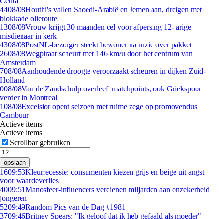
Ceuta
44
08/08
Houthi's vallen Saoedi-Arabië en Jemen aan, dreigen met
blokkade olieroute
13
08/08
Vrouw krijgt 30 maanden cel voor afpersing 12-jarige
misdienaar in kerk
43
08/08
PostNL-bezorger steekt bewoner na ruzie over pakket
26
08/08
Wegpiraat scheurt met 146 km/u door het centrum van
Amsterdam
7
08/08
Aanhoudende droogte veroorzaakt scheuren in dijken Zuid-
Holland
0
08/08
Van de Zandschulp overleeft matchpoints, ook Griekspoor
verder in Montreal
1
08/08
Excelsior opent seizoen met ruime zege op promovendus
Cambuur
Actieve items
Actieve items
Scrollbar gebruiken
opslaan
16
09:53
Kleurrecessie: consumenten kiezen grijs en beige uit angst
voor waardeverlies
40
09:51
Manosfeer-influencers verdienen miljarden aan onzekerheid
jongeren
52
09:49
Random Pics van de Dag #1981
37
09:46
Britney Spears: "Ik geloof dat ik heb gefaald als moeder"