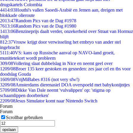
drugskartels Colombia
44
14:03
Houthi's vallen Saoedi-Arabië en Jemen aan, dreigen met
blokkade olieroute
20
13:47
Random Pics van de Dag #1978
76
13:16
Random Pics van de Dag #1980
14
13:06
Benzineprijs daalt verder, onzekerheid over Straat van Hormuz
blijft
8
12:37
Vrouw krijgt door verwisseling het embryo van ander stel
ingebracht
51
11:40
VS: kans op Russische aanval op NAVO-land groeit,
munitietekort wordt probleem
3
09/08
Vollering slaat dubbelslag in Nice en neemt geel over
12
09/08
Broer 135 keer gestoken en gesneden: zes jaar cel en tbs voor
doodslag Gouda
16
09/08
VrijMiBabes #316 (not very sfw!)
32
09/08
Amsterdams dierenasiel DOA overspoeld met babykonijntjes
57
09/08
Dikke Van Dale neemt 'vulvalippen' op: 'stigma op
schaamlippen doorbreken'
22
09/08
Jesus Simulator komt naar Nintendo Switch
Forum
Forum
Scrollbar gebruiken
opslaan