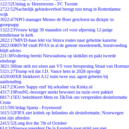
1
22:52
Uitslag sc Heerenveen - FC Twente
27
22:52
Nachtelijk gebiedsverbod brengt rust terug in Rotterdamse
wijk
30
22:47
NPO-manager Menno de Boer geschorst na dickpic in
groepsapp
13
22:23
Vrouw krijgt 30 maanden cel voor afpersing 12-jarige
misdienaar in kerk
28
22:17
MIVD-baas lekt via Strava routes naar geheime kazerne
28
22:00
RIVM vindt PFAS in al de geteste moedermelk, borstvoeding
blijft advies
2
21:38
Vollering breekt Niewiadoma op slotklim en pakt tweede
eindzege
38
21:36
Iran stelt zes eisen aan VS voor heropening Straat van Hormuz
53
21:27
Trump wil dat J.D. Vance hem in 2028 opvolgt
43
20:00
XR blokkeert A12 ruim twee uur, agent gebeten bij
aanhouding
14
17:23
Geen 'happy end' bij seksdate via Kinky.nl
43
17:19
PostNL-bezorger steekt bewoner na ruzie over pakket
68
17:15
EU bekritiseert Meta en TikTok om verspreiden desinformatie
Ceuta
1
15:59
Uitslag Sparta - Feyenoord
16
15:52
FIFA ziet kritiek op Infantino als desinformatie, Noorwegen
eist zijn aftreden
24
15:52
Long live the 7th of October
6
14:34
Nieuwe president De la Espriella gaat strijd aan met