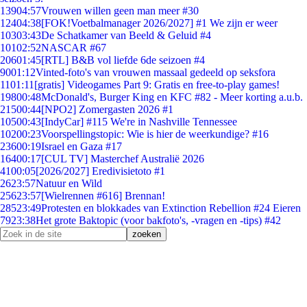
139
04:57
Vrouwen willen geen man meer #30
124
04:38
[FOK!Voetbalmanager 2026/2027] #1 We zijn er weer
103
03:43
De Schatkamer van Beeld & Geluid #4
101
02:52
NASCAR #67
206
01:45
[RTL] B&B vol liefde 6de seizoen #4
90
01:12
Vinted-foto's van vrouwen massaal gedeeld op seksfora
11
01:11
[gratis] Videogames Part 9: Gratis en free-to-play games!
198
00:48
McDonald's, Burger King en KFC #82 - Meer korting a.u.b.
215
00:44
[NPO2] Zomergasten 2026 #1
105
00:43
[IndyCar] #115 We're in Nashville Tennessee
102
00:23
Voorspellingstopic: Wie is hier de weerkundige? #16
236
00:19
Israel en Gaza #17
164
00:17
[CUL TV] Masterchef Australië 2026
41
00:05
[2026/2027] Eredivisietoto #1
26
23:57
Natuur en Wild
256
23:57
[Wielrennen #616] Brennan!
285
23:49
Protesten en blokkades van Extinction Rebellion #24 Eieren
79
23:38
Het grote Baktopic (voor bakfoto's, -vragen en -tips) #42