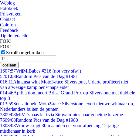
Weblog
Fotoboek
Prijsvragen
Contact
Colofon
Feedback
Tip de redactie
FOK!
FOK!
Scrollbar gebruiken
opslaan
16
07:57
VrijMiBabes #316 (not very sfw!)
52
01:03
Random Pics van de Dag #1981
0
16:11
Almansa wint Moto3-race Silverstone, Uriarte profiteert niet
van afwezige kampioenschapsleider
0
14:46
Aprilia domineert Britse Grand Prix op Silverstone met dubbele
top-3
0
13:59
Sensationele Moto2-race Silverstone levert nieuwe winnaar op,
Nederlanders buiten de punten
28
09/08
MIVD-baas lekt via Strava routes naar geheime kazerne
76
09/08
Random Pics van de Dag #1980
13
08/08
Vrouw krijgt 30 maanden cel voor afpersing 12-jarige
misdienaar in kerk