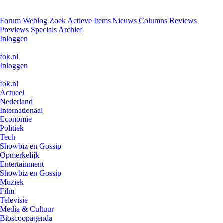
Forum
Weblog
Zoek
Actieve Items
Nieuws
Columns
Reviews
Previews
Specials
Archief
Inloggen
fok.nl
Inloggen
fok.nl
Actueel
Nederland
Internationaal
Economie
Politiek
Tech
Showbiz en Gossip
Opmerkelijk
Entertainment
Showbiz en Gossip
Muziek
Film
Televisie
Media & Cultuur
Bioscoopagenda