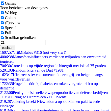
Games
Toon berichten van deze types
Weblog
Column
(P)review
Special
Poll
Scrollbar gebruiken
opslaan
16
07:57
VrijMiBabes #316 (not very sfw!)
40
06:38
Manosfeer-influencers verdienen miljarden aan onzekerheid
jongeren
7
06:30
Grote kans op vijfde regionale hittegolf met lokaal 35 graden
52
01:03
Random Pics van de Dag #1981
16
23:17
Kleurrecessie: consumenten kiezen grijs en beige uit angst
voor waardeverlies
17
22:35
Hoge bloeddruk, diabetes en roken vergroten risico op
dementie
21
22:06
Pentagon eist snellere wapenproductie van defensiebedrijven
1
19:31
Uitslag sc Heerenveen - FC Twente
2
19:28
Vollering breekt Niewiadoma op slotklim en pakt tweede
eindzege
6
18:34
Natuurbrand bij Soesterduinen geblust, brandweer waarschuwt