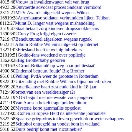
40
15:48
Vrouw in invalidenwagen valt van brug
49
23:29
Ontvoerde advocaat proces Saddam vermoord
23
15:21
MTV Awards uitgesteld wegens Wilma
168
19:28
Amerikaanse soldaten verbrandden lijken Taliban
81
12:27
Murat D. langer vast wegens mishandeling
35
19:47
Staat betaalt zorg kinderen drugssmokkelaars
139
03:02
Crazy Frog krijgt eigen tv-serie
72
19:47
Beneluxtunnel afgesloten wegens rugzak
66
23:11
Album Robbie Williams uitgelekt op internet
132
21:03
Friesland heeft te weinig inbrekers
210
19:51
Gothic-fans woedend over popliedje
136
20:28
Big Brotherbaby geboren
129
16:33
'Groot-Brittannië op weg naar politiestaat'
49
00:50
Endemol betreurt 'foutje' Big Brother
96
10:16
Peiling: PvdA weer de grootste in Rotterdam
93
22:07
Uitzending met Robbie Williams bijna onderbroken
90
09:20
Amerikaanse baart zestiende kind in 18 jaar
7
12:49
Portret van een wereldreiziger (2)
64
22:19
NOS begint met nieuwssite voor jongeren
47
11:18
Van Aartsen hekelt trage poldercultuur
58
20:20
Mysterie korte gammaflits opgelost
127
19:05
Cohen Europese Held na interventie journaliste
58
22:58
Spaanse griep-virus tot leven gewekt door wetenschappers
32
19:25
Schiphol ontregeld na vondst bom in weiland
50
18:52
Duits bedrijf komt met 'nicotinebier'