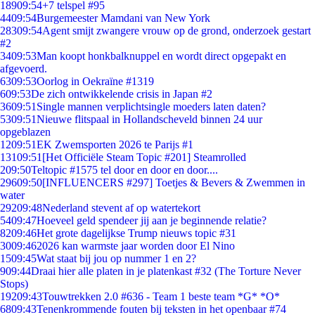
189
09:54
+7 telspel #95
44
09:54
Burgemeester Mamdani van New York
283
09:54
Agent smijt zwangere vrouw op de grond, onderzoek gestart
#2
34
09:53
Man koopt honkbalknuppel en wordt direct opgepakt en
afgevoerd.
63
09:53
Oorlog in Oekraïne #1319
6
09:53
De zich ontwikkelende crisis in Japan #2
36
09:51
Single mannen verplichtsingle moeders laten daten?
53
09:51
Nieuwe flitspaal in Hollandscheveld binnen 24 uur
opgeblazen
12
09:51
EK Zwemsporten 2026 te Parijs #1
131
09:51
[Het Officiële Steam Topic #201] Steamrolled
2
09:50
Teltopic #1575 tel door en door en door....
296
09:50
[INFLUENCERS #297] Toetjes & Bevers & Zwemmen in
water
292
09:48
Nederland stevent af op watertekort
54
09:47
Hoeveel geld spendeer jij aan je beginnende relatie?
82
09:46
Het grote dagelijkse Trump nieuws topic #31
30
09:46
2026 kan warmste jaar worden door El Nino
15
09:45
Wat staat bij jou op nummer 1 en 2?
9
09:44
Draai hier alle platen in je platenkast #32 (The Torture Never
Stops)
192
09:43
Touwtrekken 2.0 #636 - Team 1 beste team *G* *O*
68
09:43
Tenenkrommende fouten bij teksten in het openbaar #74