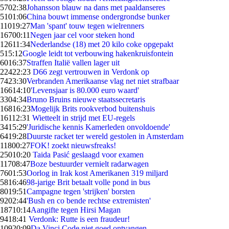
57
02:38
Johansson blauw na dans met paaldanseres
51
01:06
China bouwt immense ondergrondse bunker
110
19:27
Man 'spant' touw tegen wielrenners
167
00:11
Negen jaar cel voor steken hond
126
11:34
Nederlandse (18) met 20 kilo coke opgepakt
5
15:12
Google leidt tot verbouwing hakenkruisfontein
60
16:37
Straffen Italië vallen lager uit
224
22:23
D66 zegt vertrouwen in Verdonk op
74
23:30
Verbranden Amerikaanse vlag net niet strafbaar
166
14:10
'Levensjaar is 80.000 euro waard'
33
04:34
Bruno Bruins nieuwe staatssecretaris
168
16:23
Mogelijk Brits rookverbod buitenshuis
161
12:31
Wietteelt in strijd met EU-regels
34
15:29
'Juridische kennis Kamerleden onvoldoende'
64
19:28
Duurste racket ter wereld gestolen in Amsterdam
118
00:27
FOK! zoekt nieuwsfreaks!
250
10:20
Taida Pasić geslaagd voor examen
117
08:47
Boze bestuurder vernielt radarwagen
76
01:53
Oorlog in Irak kost Amerikanen 319 miljard
58
16:46
98-jarige Brit betaalt volle pond in bus
80
19:51
Campagne tegen 'strijken' borsten
92
02:44
'Bush en co bende rechtse extremisten'
187
10:14
Aangifte tegen Hirsi Magan
94
18:41
Verdonk: Rutte is een fraudeur!
109
20:09
Da Vinci Code niet goed ontvangen