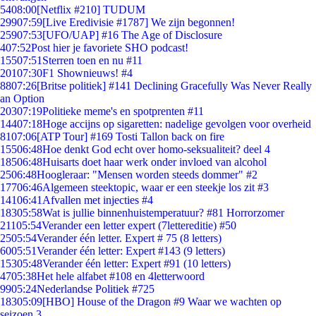
54
08:00
[Netflix #210] TUDUM
299
07:59
[Live Eredivisie #1787] We zijn begonnen!
259
07:53
[UFO/UAP] #16 The Age of Disclosure
4
07:52
Post hier je favoriete SHO podcast!
155
07:51
Sterren toen en nu #11
201
07:30
F1 Shownieuws! #4
88
07:26
[Britse politiek] #141 Declining Gracefully Was Never Really
an Option
203
07:19
Politieke meme's en spotprenten #11
144
07:18
Hoge accijns op sigaretten: nadelige gevolgen voor overheid
81
07:06
[ATP Tour] #169 Tosti Tallon back on fire
155
06:48
Hoe denkt God echt over homo-seksualiteit? deel 4
185
06:48
Huisarts doet haar werk onder invloed van alcohol
25
06:48
Hoogleraar: "Mensen worden steeds dommer" #2
177
06:46
Algemeen steektopic, waar er een steekje los zit #3
141
06:41
Afvallen met injecties #4
183
05:58
Wat is jullie binnenhuistemperatuur? #81 Horrorzomer
211
05:54
Verander een letter expert (7lettereditie) #50
25
05:54
Verander één letter. Expert # 75 (8 letters)
60
05:51
Verander één letter: Expert #143 (9 letters)
153
05:48
Verander één letter: Expert #91 (10 letters)
47
05:38
Het hele alfabet #108 en 4letterwoord
99
05:24
Nederlandse Politiek #725
183
05:09
[HBO] House of the Dragon #9 Waar we wachten op
seizoen 3.