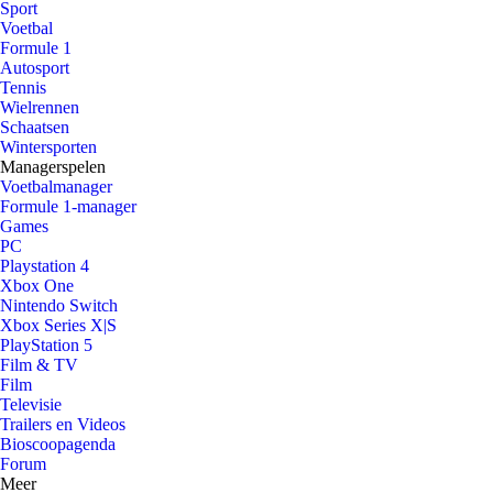
Sport
Voetbal
Formule 1
Autosport
Tennis
Wielrennen
Schaatsen
Wintersporten
Managerspelen
Voetbalmanager
Formule 1-manager
Games
PC
Playstation 4
Xbox One
Nintendo Switch
Xbox Series X|S
PlayStation 5
Film & TV
Film
Televisie
Trailers en Videos
Bioscoopagenda
Forum
Meer