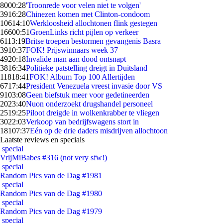
80
00:28
'Troonrede voor velen niet te volgen'
39
16:28
Chinezen komen met Clinton-condoom
106
14:10
Werkloosheid allochtonen flink gestegen
166
00:51
GroenLinks richt pijlen op verkeer
61
13:19
Britse troepen bestormen gevangenis Basra
39
10:37
FOK! Prijswinnaars week 37
49
20:18
Invalide man aan dood ontsnapt
38
16:34
Politieke patstelling dreigt in Duitsland
118
18:41
FOK! Album Top 100 Allertijden
67
17:44
President Venezuela vreest invasie door VS
91
03:08
Geen biefstuk meer voor gedetineerden
20
23:40
Nuon onderzoekt drugshandel personeel
25
19:25
Piloot dreigde in wolkenkrabber te vliegen
30
22:03
Verkoop van bedrijfswagens stort in
181
07:37
Eén op de drie daders misdrijven allochtoon
Laatste reviews en specials
special
VrijMiBabes #316 (not very sfw!)
special
Random Pics van de Dag #1981
special
Random Pics van de Dag #1980
special
Random Pics van de Dag #1979
special