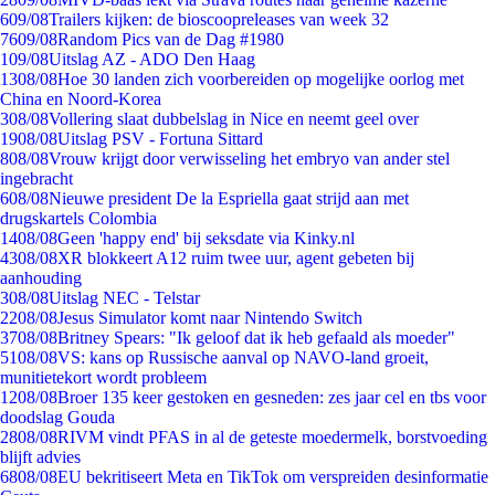
6
09/08
Trailers kijken: de bioscoopreleases van week 32
76
09/08
Random Pics van de Dag #1980
1
09/08
Uitslag AZ - ADO Den Haag
13
08/08
Hoe 30 landen zich voorbereiden op mogelijke oorlog met
China en Noord-Korea
3
08/08
Vollering slaat dubbelslag in Nice en neemt geel over
19
08/08
Uitslag PSV - Fortuna Sittard
8
08/08
Vrouw krijgt door verwisseling het embryo van ander stel
ingebracht
6
08/08
Nieuwe president De la Espriella gaat strijd aan met
drugskartels Colombia
14
08/08
Geen 'happy end' bij seksdate via Kinky.nl
43
08/08
XR blokkeert A12 ruim twee uur, agent gebeten bij
aanhouding
3
08/08
Uitslag NEC - Telstar
22
08/08
Jesus Simulator komt naar Nintendo Switch
37
08/08
Britney Spears: "Ik geloof dat ik heb gefaald als moeder"
51
08/08
VS: kans op Russische aanval op NAVO-land groeit,
munitietekort wordt probleem
12
08/08
Broer 135 keer gestoken en gesneden: zes jaar cel en tbs voor
doodslag Gouda
28
08/08
RIVM vindt PFAS in al de geteste moedermelk, borstvoeding
blijft advies
68
08/08
EU bekritiseert Meta en TikTok om verspreiden desinformatie