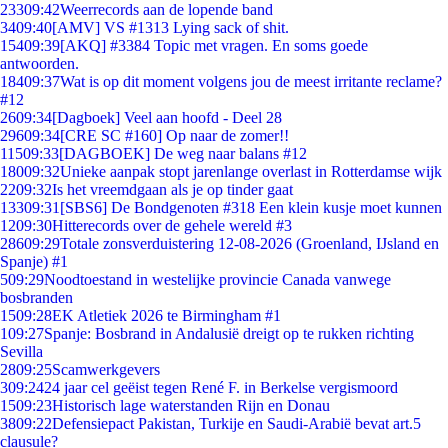
233
09:42
Weerrecords aan de lopende band
34
09:40
[AMV] VS #1313 Lying sack of shit.
154
09:39
[AKQ] #3384 Topic met vragen. En soms goede
antwoorden.
184
09:37
Wat is op dit moment volgens jou de meest irritante reclame?
#12
26
09:34
[Dagboek] Veel aan hoofd - Deel 28
296
09:34
[CRE SC #160] Op naar de zomer!!
115
09:33
[DAGBOEK] De weg naar balans #12
180
09:32
Unieke aanpak stopt jarenlange overlast in Rotterdamse wijk
22
09:32
Is het vreemdgaan als je op tinder gaat
133
09:31
[SBS6] De Bondgenoten #318 Een klein kusje moet kunnen
12
09:30
Hitterecords over de gehele wereld #3
286
09:29
Totale zonsverduistering 12-08-2026 (Groenland, IJsland en
Spanje) #1
5
09:29
Noodtoestand in westelijke provincie Canada vanwege
bosbranden
15
09:28
EK Atletiek 2026 te Birmingham #1
1
09:27
Spanje: Bosbrand in Andalusië dreigt op te rukken richting
Sevilla
28
09:25
Scamwerkgevers
3
09:24
24 jaar cel geëist tegen René F. in Berkelse vergismoord
15
09:23
Historisch lage waterstanden Rijn en Donau
38
09:22
Defensiepact Pakistan, Turkije en Saudi-Arabië bevat art.5
clausule?