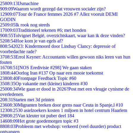
258
09:13
IJsmachine
9
09:09
Waarom wordt gezegd dat vrouwen socialer zijn?
129
09:07
Tour de France femmes 2026 #7 Allez vooruit DEMI
GODIN
25
09:05
Ik rook nog steeds
170
09:03
Traditioneel tekenen #6; met honden
9
08:55
Tolvignet België, overzichtskaart, waar kan ik deze vinden?
52
08:54
Hoe kom je van egels af?
8
08:54
2023: Kindermoord door Lindsay Clancy: depressie of
voorbedachte rade?
37
08:53
Errol Keyner: Accountants willen gewoon niks leren van hun
fouten
167
08:51
[NOS Eredivisie #298] We gaan staken
18
08:44
Oorlog Iran #137 Op naar een mooie toekomst
238
08:40
Frontpage Feedback Topic #60
35
08:35
Op vakantie met (kleine) kinderen #30
250
08:34
Wie gaan er dood in 2026?Post met een vleugje cynisme de
overledenen.
2
08:31
Starten met 3d printen
236
08:30
Migranten breken door grens naar Ceuta in Spanje,l #10
123
08:25
30 asielzoekers kosten 1 miljoen in hotel centrum Haarlem
298
08:25
Van kleuter tot puber deel 184
146
08:09
Het grote goedemorgen topic #3
88
08:03
Probleem met webshop: verkeerd (veel duurder) product
ontvangen