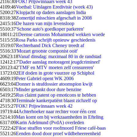
21
16:30
FOK! Prijswinnaars week 43
41
09:46
Voetbal: Uitslagen Eredivisie (week 43)
52
00:27
Klopjacht op daders aanslagen India
83
18:38
Zomertijd misschien afgeschaft in 2008
24
15:16
De hazen van mijn levensloop
55
10:37
'Schone auto's goedkoper parkeren'
180
11:21
Deense cartoons Mohammed wekken woede
51
15:55
Rosa Parks schrijft opnieuw geschiedenis
35
19:07
Rechterhand Dick Cheney treedt af
55
16:33
'Mozart grootste componist ooit'
206
23:18
Vanaf dinsdag: maximaal 80 in de randstad
124
12:17
'Dader aanslag motoragent jeugdcrimineel'
201
23:42
'TMF en MTV moeten zelf censureren'
137
23:02
Elf doden in grote vuurzee op Schiphol
46
09:19
Peter Gabriel opent WK 2006
66
23:04
Donner is strafdossier atoomspion kwijt
65
03:17
Minder getankt door dure benzine
54
19:25
Rus claimt patent op emoticons te hebben
47
18:30
Terminale kankerpatiënt blaast zichzelf op
25
15:27
FOK! Prijswinnaars week 42
197
19:44
Achterhoeker naar rechter voor één cent
52
14:10
Man komt om bij werkzaamheden in Efteling
63
17:09
Karin Adelmund (PvdA) overleden
72
22:42
Fikse straffen voor roofmoord Friese café-baas
55
21:26
Eenden dood door proef wildbeheereenheid