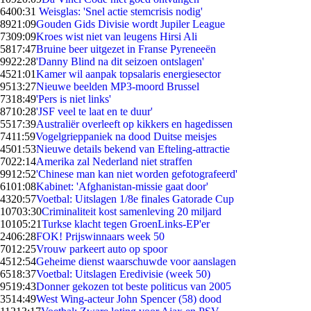
64
00:31
Weisglas: 'Snel actie stemcrisis nodig'
89
21:09
Gouden Gids Divisie wordt Jupiler League
73
09:09
Kroes wist niet van leugens Hirsi Ali
58
17:47
Bruine beer uitgezet in Franse Pyreneeën
99
22:28
'Danny Blind na dit seizoen ontslagen'
45
21:01
Kamer wil aanpak topsalaris energiesector
95
13:27
Nieuwe beelden MP3-moord Brussel
73
18:49
'Pers is niet links'
87
10:28
'JSF veel te laat en te duur'
55
17:39
Australiër overleeft op kikkers en hagedissen
74
11:59
Vogelgrieppaniek na dood Duitse meisjes
45
01:53
Nieuwe details bekend van Efteling-attractie
70
22:14
Amerika zal Nederland niet straffen
99
12:52
'Chinese man kan niet worden gefotografeerd'
61
01:08
Kabinet: 'Afghanistan-missie gaat door'
43
20:57
Voetbal: Uitslagen 1/8e finales Gatorade Cup
107
03:30
Criminaliteit kost samenleving 20 miljard
101
05:21
Turkse klacht tegen GroenLinks-EP'er
24
06:28
FOK! Prijswinnaars week 50
70
12:25
Vrouw parkeert auto op spoor
45
12:54
Geheime dienst waarschuwde voor aanslagen
65
18:37
Voetbal: Uitslagen Eredivisie (week 50)
95
19:43
Donner gekozen tot beste politicus van 2005
35
14:49
West Wing-acteur John Spencer (58) dood