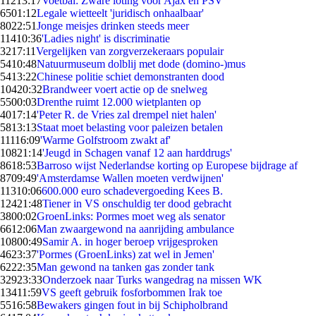
112
13:17
Voetbal: Zware loting voor Ajax en PSV
65
01:12
Legale wietteelt 'juridisch onhaalbaar'
80
22:51
Jonge meisjes drinken steeds meer
114
10:36
'Ladies night' is discriminatie
32
17:11
Vergelijken van zorgverzekeraars populair
54
10:48
Natuurmuseum dolblij met dode (domino-)mus
54
13:22
Chinese politie schiet demonstranten dood
104
20:32
Brandweer voert actie op de snelweg
55
00:03
Drenthe ruimt 12.000 wietplanten op
40
17:14
'Peter R. de Vries zal drempel niet halen'
58
13:13
Staat moet belasting voor paleizen betalen
111
16:09
'Warme Golfstroom zwakt af'
108
21:14
'Jeugd in Schagen vanaf 12 aan harddrugs'
86
18:53
Barroso wijst Nederlandse korting op Europese bijdrage af
87
09:49
'Amsterdamse Wallen moeten verdwijnen'
113
10:06
600.000 euro schadevergoeding Kees B.
124
21:48
Tiener in VS onschuldig ter dood gebracht
38
00:02
GroenLinks: Pormes moet weg als senator
66
12:06
Man zwaargewond na aanrijding ambulance
108
00:49
Samir A. in hoger beroep vrijgesproken
46
23:37
'Pormes (GroenLinks) zat wel in Jemen'
62
22:35
Man gewond na tanken gas zonder tank
329
23:33
Onderzoek naar Turks wangedrag na missen WK
134
11:59
VS geeft gebruik fosforbommen Irak toe
55
16:58
Bewakers gingen fout in bij Schipholbrand