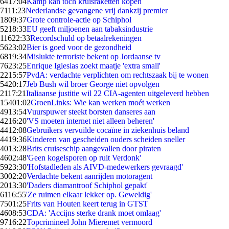
64
17:04
Kamp kan toch kruisraketten kopen
71
11:23
Nederlandse gevangene vrij dankzij premier
18
09:37
Grote controle-actie op Schiphol
52
18:33
EU geeft miljoenen aan tabaksindustrie
116
22:33
Recordschuld op betaalrekeningen
56
23:02
Bier is goed voor de gezondheid
68
19:34
Mislukte terroriste bekent op Jordaanse tv
76
23:25
Enrique Iglesias zoekt maatje 'extra small'
22
15:57
PvdA: verdachte verplichten om rechtszaak bij te wonen
54
20:17
Jeb Bush wil broer George niet opvolgen
21
17:21
Italiaanse justitie wil 22 CIA-agenten uitgeleverd hebben
154
01:02
GroenLinks: Wie kan werken moét werken
49
13:54
Vuurspuwer steekt borsten danseres aan
42
16:20
'VS moeten internet niet alleen beheren'
44
12:08
Gebruikers vervuilde cocaïne in ziekenhuis beland
44
19:36
Kinderen van gescheiden ouders scheiden sneller
40
13:28
Brits cruiseschip aangevallen door piraten
46
02:48
'Geen kogelsporen op ruit Verdonk'
59
23:30
'Hofstadleden als AIVD-medewerkers gevraagd'
30
02:20
Verdachte bekent aanrijden motoragent
20
13:30
'Daders diamantroof Schiphol gepakt'
61
16:55
'Ze ruimen elkaar lekker op. Geweldig'
75
01:25
Frits van Houten keert terug in GTST
46
08:53
CDA: 'Accijns sterke drank moet omlaag'
97
16:22
Topcrimineel John Mieremet vermoord