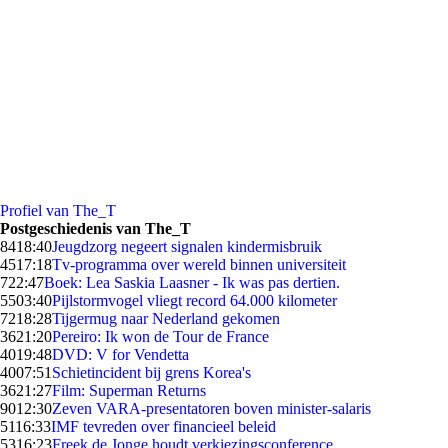
Profiel van The_T
Postgeschiedenis van The_T
84
18:40
Jeugdzorg negeert signalen kindermisbruik
45
17:18
Tv-programma over wereld binnen universiteit
7
22:47
Boek: Lea Saskia Laasner - Ik was pas dertien.
55
03:40
Pijlstormvogel vliegt record 64.000 kilometer
72
18:28
Tijgermug naar Nederland gekomen
36
21:20
Pereiro: Ik won de Tour de France
40
19:48
DVD: V for Vendetta
40
07:51
Schietincident bij grens Korea's
36
21:27
Film: Superman Returns
90
12:30
Zeven VARA-presentatoren boven minister-salaris
51
16:33
IMF tevreden over financieel beleid
53
16:23
Freek de Jonge houdt verkiezingsconference