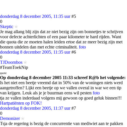
donderdag 8 december 2005, 11:35 uur
#5
0
Skeptic
Je mag allang blij zijn dat ze niet bezig zijn om bonnetjes te schrijven
voor defecte achterlichten of een paar kilometer te hard rijden. Want
die quota die ze moeten halen leiden ertoe dat ze meer bezig zijn met
bonnen uitdelen dan met echte criminaliteit.
foto
donderdag 8 december 2005, 11:35 uur
#6
0
TJDoornbos
#TeamToekNip
quote:
Op donderdag 8 december 2005 11:33 schreef R@b het volgende:
Is het niet een beetje vreemd dat in 50% van de woningen niets werd
aangetroffen? Lijkt een beetje op we vallen overal in war we een tip
van krijgen. Leuk als je je buurman eens wil pesten
foto
tja ze vallen inderdaad volgens mij gewoon op goed geluk binnen!!!
Hartpatiënten op FOK!
donderdag 8 december 2005, 11:37 uur
#7
0
Demonizer
Tsja de regering is bezig de concurrentie van mediwiet aan te pakken