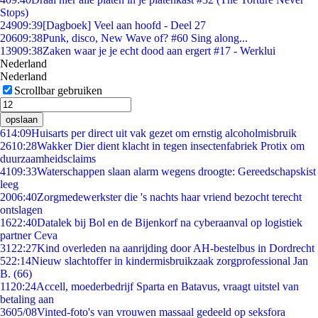
Stops)
249
09:39
[Dagboek] Veel aan hoofd - Deel 27
206
09:38
Punk, disco, New Wave of? #60 Sing along...
139
09:38
Zaken waar je je echt dood aan ergert #17 - Werklui
Nederland
Nederland
Scrollbar gebruiken
opslaan
6
14:09
Huisarts per direct uit vak gezet om ernstig alcoholmisbruik
26
10:28
Wakker Dier dient klacht in tegen insectenfabriek Protix om
duurzaamheidsclaims
41
09:33
Waterschappen slaan alarm wegens droogte: Gereedschapskist
leeg
20
06:40
Zorgmedewerkster die 's nachts haar vriend bezocht terecht
ontslagen
16
22:40
Datalek bij Bol en de Bijenkorf na cyberaanval op logistiek
partner Ceva
31
22:27
Kind overleden na aanrijding door AH-bestelbus in Dordrecht
5
22:14
Nieuw slachtoffer in kindermisbruikzaak zorgprofessional Jan
B. (66)
11
20:24
Accell, moederbedrijf Sparta en Batavus, vraagt uitstel van
betaling aan
36
05/08
Vinted-foto's van vrouwen massaal gedeeld op seksfora