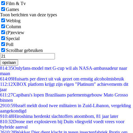
Film & Tv
Games
Toon berichten van deze types
Weblog
Column
(P)review
Special
Poll
Scrollbar gebruiken
opslaan
8
14:35
Onlyfans-model met G-cup wil als NASA-ambassadeur naar
maan
6
14:09
Huisarts per direct uit vak gezet om ernstig alcoholmisbruik
1
12:12
XBOX platform krijgt zijn eigen "Platinum" achievements dit
jaar
6
11:27
Capibara's lopen Braziliaans parlementsgebouw Mato Grosso
binnen
29
10:59
Israël meldt dood twee militairen in Zuid-Libanon, vergelding
aangekondigd
9
10:48
Hiroshima herdenkt slachtoffers atoombom, 81 jaar later
8
10:32
Drone met explosieven bij Duits vliegveld voedt vrees voor
hybride aanval
26
10:28
Wakker Dier dient klacht in tegen insectenfabriek Protix om