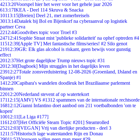
42
13:20
Voorspel hier het weer voor het gehele jaar 2026
6
13:17
IKEA - Deel 114 Skruva & Snacka
101
13:15
[Breien] Deel 21, met zomerbreisels
30
13:14
Datalek bij Bol en Bijenkorf na cyberaanval op logistiek
partner Ceva
22
12:44
Goodvibes topic voor Troel #3
247
12:41
Sophie Straat mist 'publieke solidariteit' na ophef optreden #4
115
12:39
[Apple TV] Met fantastische films/series! #2 Silo genot
219
12:39
GR: Elk glas alcohol is riskant, geen bewijs voor gunstig
effect
20
12:37
Het grote dagelijkse Trump nieuws topic #31
20
12:30
[Dagboek] Mijn struggles in het dagelijks leven
239
12:27
Totale zonsverduistering 12-08-2026 (Groenland, IJsland en
Spanje) #1
14
12:20
Capibara's wandelen doodleuk het Braziliaanse parlement
binnen
220
12:20
Nederland stevent af op watertekort
171
12:15
[AMV] VS #1312 spammers van de internationale rechtsorde
168
12:12
Gianni Infantino doet aanbod om 211 voetbalbonden 'om te
kopen'
100
12:11
[La Liga #177]
116
12:07
[Het Officiële Steam Topic #201] Steamrolled
252
12:03
[VEGAN] Vrij van dierlijke producten - deel 3
12
11:57
Historisch lage waterstanden Rijn en Donau
290
11:53
Vrouwen willen geen man meer #29