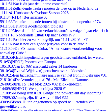
10
11:51
Wat is dit jaar de ultieme zomerhit?
88
11:51
Zelfrijdende Tesla's mogen de weg op in Nederland #2
111
11:41
Hurricane & Cyclone Season 2026
9
11:34
[RTL4] Bestemming X
59
11:33
Tenenkrommende fouten bij teksten in het openbaar #74
94
11:33
Het grote goedemorgen topic #3
18
11:29
Meer dan helft van verkochte auto's is volgend jaar elektrisch
114
11:18
[Nederlands Elftal] Op naar Louis IV?
33
11:12
Post hier zo vaak mogelijk om 11:11 #39 Vanz11
14
11:02
Wat is nou een goede jerrycan voor in de auto ?
112
10:59
De VS framen Cuba: "Amerikaanse voorbereiding voor
aanval op Cuba"
18
10:55
Klacht ingediend tegen grootste insectenfabriek ter wereld
5
10:53
[NPO2] Poorten van Europa
105
10:37
Jan B. (66) misbruikt zeker 14 kinderen
38
10:34
[Eva vd Wijdeven] geruchten over dakloosheid
69
10:25
Een tactische/militaire analyse van het front in Oekraïne #31
218
10:14
De Avondetappe #176 - Met Ellen ten Damme.
264
09:58
[NET5] Het blok 2026 #32 Blokkendozen
144
09:58
[NPO1] We zijn er bijna 2026 #1
171
09:56
Oorlog Iran #136 Bridge and powerplant day incoming?
179
09:50
Zuunig zijn, it's a way of life! #22
43
09:45
Perez Hilton opgenomen op spoed na uitzenden van
gruwelijke video
4
09:40
Draai hier alle platen in je platenkast #32 (The Torture Never