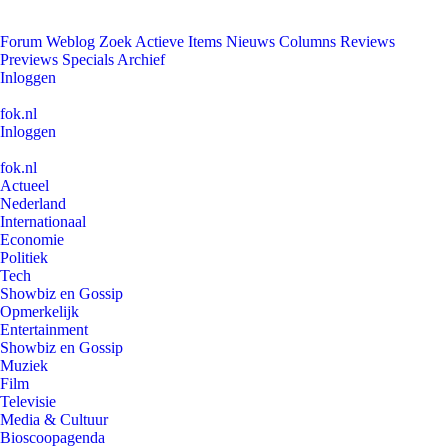
Forum
Weblog
Zoek
Actieve Items
Nieuws
Columns
Reviews
Previews
Specials
Archief
Inloggen
fok.nl
Inloggen
fok.nl
Actueel
Nederland
Internationaal
Economie
Politiek
Tech
Showbiz en Gossip
Opmerkelijk
Entertainment
Showbiz en Gossip
Muziek
Film
Televisie
Media & Cultuur
Bioscoopagenda