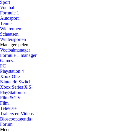
Sport
Voetbal
Formule 1
Autosport
Tennis
Wielrennen
Schaatsen
Wintersporten
Managerspelen
Voetbalmanager
Formule 1-manager
Games
PC
Playstation 4
Xbox One
Nintendo Switch
Xbox Series X|S
PlayStation 5
Film & TV
Film
Televisie
Trailers en Videos
Bioscoopagenda
Forum
Meer