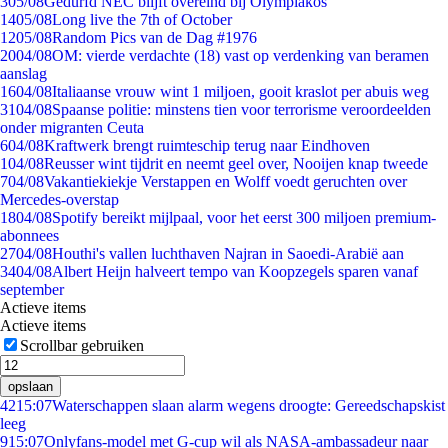
3
05/08
Gedurfd NEC blijft overeind bij Olympiakos
14
05/08
Long live the 7th of October
12
05/08
Random Pics van de Dag #1976
20
04/08
OM: vierde verdachte (18) vast op verdenking van beramen
aanslag
16
04/08
Italiaanse vrouw wint 1 miljoen, gooit kraslot per abuis weg
31
04/08
Spaanse politie: minstens tien voor terrorisme veroordeelden
onder migranten Ceuta
6
04/08
Kraftwerk brengt ruimteschip terug naar Eindhoven
1
04/08
Reusser wint tijdrit en neemt geel over, Nooijen knap tweede
7
04/08
Vakantiekiekje Verstappen en Wolff voedt geruchten over
Mercedes-overstap
18
04/08
Spotify bereikt mijlpaal, voor het eerst 300 miljoen premium-
abonnees
27
04/08
Houthi's vallen luchthaven Najran in Saoedi-Arabië aan
34
04/08
Albert Heijn halveert tempo van Koopzegels sparen vanaf
september
Actieve items
Actieve items
Scrollbar gebruiken
opslaan
42
15:07
Waterschappen slaan alarm wegens droogte: Gereedschapskist
leeg
9
15:07
Onlyfans-model met G-cup wil als NASA-ambassadeur naar