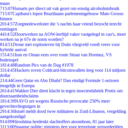
maan
7
15:07
Huisarts per direct uit vak gezet om ernstig alcoholmisbruik
7
15:07
Capibara's lopen Braziliaans parlementsgebouw Mato Grosso
binnen
20
14:57
Zorgmedewerkster die 's nachts haar vriend bezocht terecht
ontslagen
44
14:52
Doorwerken na AOW-leeftijd vaker vastgelegd in cao's, moet
werken na je 67e de norm worden?
8
14:51
Drone met explosieven bij Duits vliegveld voedt vrees voor
hybride aanval
15
14:51
Iran en Oman eens over route Straat van Hormuz, VS
buitenspel
18
14:48
Random Pics van de Dag #1978
33
14:45
Hackers roven Coldcard-bitcoinwallets leeg voor 114 miljoen
dollar
2
14:44
Geen Qatar en Abu Dhabi? Dan eindigt Formule 1-seizoen
mogelijk in Europa
26
14:41
Wakker Dier dient klacht in tegen insectenfabriek Protix om
duurzaamheidsclaims
18
14:39
NAVO zet wegens Russische provocatie 250% meer
gevechtsvliegtuigen in
29
14:36
Israël meldt dood twee militairen in Zuid-Libanon, vergelding
aangekondigd
9
14:09
Hiroshima herdenkt slachtoffers atoombom, 81 jaar later
31
13:00
Spaanse politie: minstens tien voor terrorisme veroordeelden