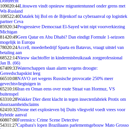
Dordrecht
1090
20:44
Litouwen vindt opnieuw migrantentunnel onder grens met
Wit-Rusland
1085
22:40
Datalek bij Bol en de Bijenkorf na cyberaanval op logistiek
partner Ceva
859
20:34
Progressieve Democraat El-Sayed wint nipt voorverkiezing
Michigan
814
20:49
Geen Qatar en Abu Dhabi? Dan eindigt Formule 1-seizoen
mogelijk in Europa
780
20:24
Accell, moederbedrijf Sparta en Batavus, vraagt uitstel van
betaling aan
685
22:14
Nieuw slachtoffer in kindermisbruikzaak zorgprofessional
Jan B. (66)
674
09:33
Waterschappen slaan alarm wegens droogte:
Gereedschapskist leeg
665
10:08
NAVO zet wegens Russische provocatie 250% meer
gevechtsvliegtuigen in
652
10:16
Iran en Oman eens over route Straat van Hormuz, VS
buitenspel
633
10:28
Wakker Dier dient klacht in tegen insectenfabriek Protix om
duurzaamheidsclaims
624
10:32
Drone met explosieven bij Duits vliegveld voedt vrees voor
hybride aanval
608
07:00
Forensics: Crime Scene Detective
543
11:27
Capibara's lopen Braziliaans parlementsgebouw Mato Grosso