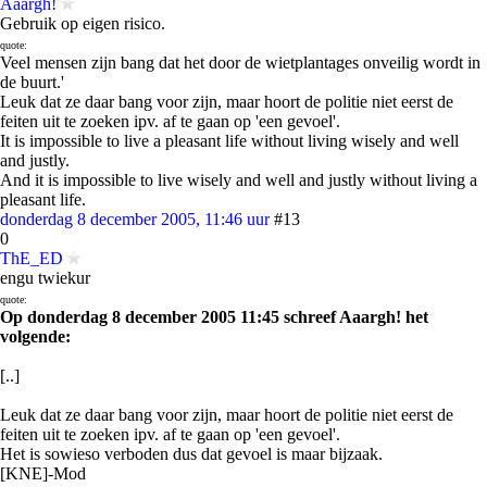
Aaargh!
Gebruik op eigen risico.
quote:
Veel mensen zijn bang dat het door de wietplantages onveilig wordt in
de buurt.'
Leuk dat ze daar bang voor zijn, maar hoort de politie niet eerst de
feiten uit te zoeken ipv. af te gaan op 'een gevoel'.
It is impossible to live a pleasant life without living wisely and well
and justly.
And it is impossible to live wisely and well and justly without living a
pleasant life.
donderdag 8 december 2005, 11:46 uur
#13
0
ThE_ED
engu twiekur
quote:
Op donderdag 8 december 2005 11:45 schreef Aaargh! het
volgende:
[..]
Leuk dat ze daar bang voor zijn, maar hoort de politie niet eerst de
feiten uit te zoeken ipv. af te gaan op 'een gevoel'.
Het is sowieso verboden dus dat gevoel is maar bijzaak.
[KNE]-Mod