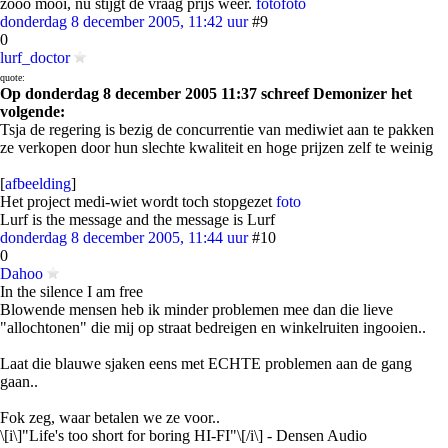
zooo mooi, nu stijgt de vraag prijs weer.
foto
foto
donderdag 8 december 2005, 11:42 uur
#9
0
lurf_doctor
quote:
Op donderdag 8 december 2005 11:37 schreef Demonizer het
volgende:
Tsja de regering is bezig de concurrentie van mediwiet aan te pakken
ze verkopen door hun slechte kwaliteit en hoge prijzen zelf te weinig
[
afbeelding
]
Het project medi-wiet wordt toch stopgezet
foto
Lurf is the message and the message is Lurf
donderdag 8 december 2005, 11:44 uur
#10
0
Dahoo
In the silence I am free
Blowende mensen heb ik minder problemen mee dan die lieve
"allochtonen" die mij op straat bedreigen en winkelruiten ingooien..
Laat die blauwe sjaken eens met ECHTE problemen aan de gang
gaan..
Fok zeg, waar betalen we ze voor..
\[i\]"Life's too short for boring HI-FI"\[/i\] - Densen Audio