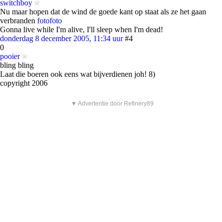
switchboy
Nu maar hopen dat de wind de goede kant op staat als ze het gaan
verbranden
foto
foto
Gonna live while I'm alive, I'll sleep when I'm dead!
donderdag 8 december 2005, 11:34 uur
#4
0
pooier
bling bling
Laat die boeren ook eens wat bijverdienen joh! 8)
copyright 2006
▼ Advertentie door Refinery89