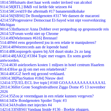
18
14:58
Huisarts doet haar werk onder invloed van alcohol
91
14:58
[RTL] B&B vol liefde 6de seizoen #4
53
14:58
Covid19 the aftermath #17 bananenmilkshake
34
14:56
[SBS6] De Bondgenoten #317 We dansen de macaroni
42
14:55
Progressieve Democraat El-Sayed wint nipt voorverkiezing
Michigan
90
14:53
Influencer Anna Dobber over pestgedrag op gesponsorde reis
26
14:52
Forum werkt niet op Chrome
51
14:49
[Wielrennen #616] Brennan!
5
14:48
Wel eens geprobeerd jou in een relatie te manipuleren?
230
14:48
Weerrecords aan de lopende band
85
14:48
Koopzegels sparen bij AH duurt straks 2x zo lang
140
14:48
[AKQ] #3384 Topic met vragen. En soms goede
antwoorden.
72
14:46
30 asielzoekers kosten 1 miljoen in hotel centrum Haarlem
8
14:43
Hoe ga jij om met een relatiebreuk?
36
14:40
GGZ heeft mij gezond verklaard.
169
14:38
[PlayStation #184] Nieuw deel
124
14:37
[UEL/ECL live topic] #160 GOAAAAAAAAAAAAAL
201
14:36
Het Grote Songfestivalfeest Ziggo Dome #5 13 november
2026
25
14:35
Zou je vreemdgaan in een relatie kunnen vergeven?
66
14:34
De Bondgenoten Spoiler Topic #3
63
14:34
Afvallen met injecties #4
142
14:33
[SBS6] Vandaag Inside #136 - Boekje pluggen.