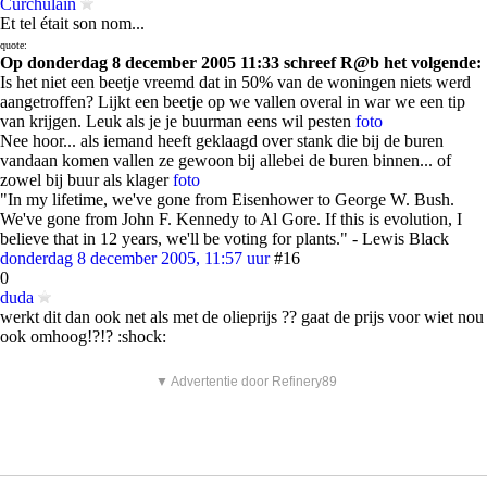
Curchulain
Et tel était son nom...
quote:
Op donderdag 8 december 2005 11:33 schreef R@b het volgende:
Is het niet een beetje vreemd dat in 50% van de woningen niets werd
aangetroffen? Lijkt een beetje op we vallen overal in war we een tip
van krijgen. Leuk als je je buurman eens wil pesten
foto
Nee hoor... als iemand heeft geklaagd over stank die bij de buren
vandaan komen vallen ze gewoon bij allebei de buren binnen... of
zowel bij buur als klager
foto
"In my lifetime, we've gone from Eisenhower to George W. Bush.
We've gone from John F. Kennedy to Al Gore. If this is evolution, I
believe that in 12 years, we'll be voting for plants." - Lewis Black
donderdag 8 december 2005, 11:57 uur
#16
0
duda
werkt dit dan ook net als met de olieprijs ?? gaat de prijs voor wiet nou
ook omhoog!?!? :shock:
▼ Advertentie door Refinery89