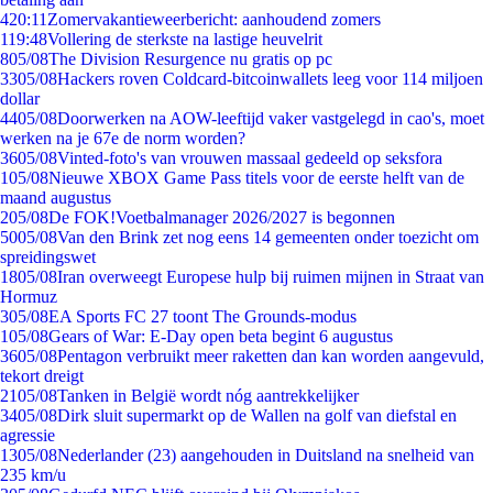
4
20:11
Zomervakantieweerbericht: aanhoudend zomers
1
19:48
Vollering de sterkste na lastige heuvelrit
8
05/08
The Division Resurgence nu gratis op pc
33
05/08
Hackers roven Coldcard-bitcoinwallets leeg voor 114 miljoen
dollar
44
05/08
Doorwerken na AOW-leeftijd vaker vastgelegd in cao's, moet
werken na je 67e de norm worden?
36
05/08
Vinted-foto's van vrouwen massaal gedeeld op seksfora
1
05/08
Nieuwe XBOX Game Pass titels voor de eerste helft van de
maand augustus
2
05/08
De FOK!Voetbalmanager 2026/2027 is begonnen
50
05/08
Van den Brink zet nog eens 14 gemeenten onder toezicht om
spreidingswet
18
05/08
Iran overweegt Europese hulp bij ruimen mijnen in Straat van
Hormuz
3
05/08
EA Sports FC 27 toont The Grounds-modus
1
05/08
Gears of War: E-Day open beta begint 6 augustus
36
05/08
Pentagon verbruikt meer raketten dan kan worden aangevuld,
tekort dreigt
21
05/08
Tanken in België wordt nóg aantrekkelijker
34
05/08
Dirk sluit supermarkt op de Wallen na golf van diefstal en
agressie
13
05/08
Nederlander (23) aangehouden in Duitsland na snelheid van
235 km/u