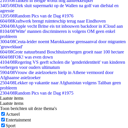
21
05/08
Tanken in België wordt nóg aantrekkelijker
34
05/08
Dirk sluit supermarkt op de Wallen na golf van diefstal en
agressie
12
05/08
Random Pics van de Dag #1976
6
04/08
Kraftwerk brengt ruimteschip terug naar Eindhoven
20
04/08
Apple vecht Britse eis tot inbouwen backdoor in iCloud aan
81
04/08
'Witte' mannen discrimineren is volgens OM geen enkel
probleem
30
04/08
Ceuta-leider noemt Marokkaanse grensaanval door migranten
'gruweldaad'
6
04/08
Grote natuurbrand Boschhuizerbergen groeit naar 100 hectare
6
04/08
FOK! was even down
41
04/08
Regering VS geeft scholen die 'genderidentiteit' van kinderen
verbergen voor ouders ultimatum
59
04/08
Vrouw die asielzoekers hielp in Athene vermoord door
Afghaanse asielzoeker
25
04/08
Lekker op vakantie naar Afghanistan volgens Taliban geen
probleem
23
04/08
Random Pics van de Dag #1975
Laatste items
Laatste items
Toon berichten uit deze thema's
Actueel
Entertainment
Sport