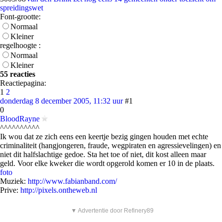
spreidingswet
Font-grootte:
Normaal
Kleiner
regelhoogte :
Normaal
Kleiner
55 reacties
Reactiepagina:
1
2
donderdag 8 december 2005, 11:32 uur
#1
0
BloodRayne
^^^^^^^^^^
Ik wou dat ze zich eens een keertje bezig gingen houden met echte
criminaliteit (hangjongeren, fraude, wegpiraten en agressievelingen) en
niet dit halfslachtige gedoe. Sta het toe of niet, dit kost alleen maar
geld. Voor elke kweker die wordt opgerold komen er 10 in de plaats.
foto
Muziek:
http://www.fabianband.com/
Prive:
http://pixels.ontheweb.nl
▼ Advertentie door Refinery89