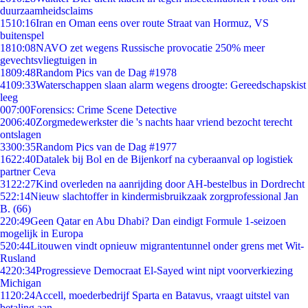
duurzaamheidsclaims
15
10:16
Iran en Oman eens over route Straat van Hormuz, VS
buitenspel
18
10:08
NAVO zet wegens Russische provocatie 250% meer
gevechtsvliegtuigen in
18
09:48
Random Pics van de Dag #1978
41
09:33
Waterschappen slaan alarm wegens droogte: Gereedschapskist
leeg
0
07:00
Forensics: Crime Scene Detective
20
06:40
Zorgmedewerkster die 's nachts haar vriend bezocht terecht
ontslagen
33
00:35
Random Pics van de Dag #1977
16
22:40
Datalek bij Bol en de Bijenkorf na cyberaanval op logistiek
partner Ceva
31
22:27
Kind overleden na aanrijding door AH-bestelbus in Dordrecht
5
22:14
Nieuw slachtoffer in kindermisbruikzaak zorgprofessional Jan
B. (66)
2
20:49
Geen Qatar en Abu Dhabi? Dan eindigt Formule 1-seizoen
mogelijk in Europa
5
20:44
Litouwen vindt opnieuw migrantentunnel onder grens met Wit-
Rusland
42
20:34
Progressieve Democraat El-Sayed wint nipt voorverkiezing
Michigan
11
20:24
Accell, moederbedrijf Sparta en Batavus, vraagt uitstel van
betaling aan