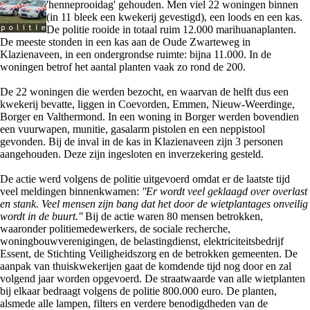
'henneprooidag' gehouden. Men viel 22 woningen binnen
(in 11 bleek een kwekerij gevestigd), een loods en een kas.
De politie rooide in totaal ruim 12.000 marihuanaplanten.
De meeste stonden in een kas aan de Oude Zwarteweg in
Klazienaveen, in een ondergrondse ruimte: bijna 11.000. In de
woningen betrof het aantal planten vaak zo rond de 200.
De 22 woningen die werden bezocht, en waarvan de helft dus een
kwekerij bevatte, liggen in Coevorden, Emmen, Nieuw-Weerdinge,
Borger en Valthermond. In een woning in Borger werden bovendien
een vuurwapen, munitie, gasalarm pistolen en een neppistool
gevonden. Bij de inval in de kas in Klazienaveen zijn 3 personen
aangehouden. Deze zijn ingesloten en inverzekering gesteld.
De actie werd volgens de politie uitgevoerd omdat er de laatste tijd
veel meldingen binnenkwamen:
''Er wordt veel geklaagd over overlast
en stank. Veel mensen zijn bang dat het door de wietplantages onveilig
wordt in de buurt.''
Bij de actie waren 80 mensen betrokken,
waaronder politiemedewerkers, de sociale recherche,
woningbouwverenigingen, de belastingdienst, elektriciteitsbedrijf
Essent, de Stichting Veiligheidszorg en de betrokken gemeenten. De
aanpak van thuiskwekerijen gaat de komdende tijd nog door en zal
volgend jaar worden opgevoerd. De straatwaarde van alle wietplanten
bij elkaar bedraagt volgens de politie 800.000 euro. De planten,
alsmede alle lampen, filters en verdere benodigdheden van de