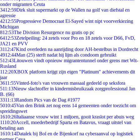
onder migranten Ceuta
34
12:59
Dirk sluit supermarkt op de Wallen na golf van diefstal en
agressie
42
12:55
Progressieve Democraat El-Sayed wint nipt voorverkiezing
Michigan
8
12:53
The Division Resurgence nu gratis op pc
64
12:53
Zetelpeiling: 24 zetels voor Pro en 18 zetels voor D66, FvD,
JA21 en PVV
31
12:47
Kind overleden na aanrijding door AH-bestelbus in Dordrecht
49
12:44
Man (25) sterft nadat hij lijm als condoom gebruikt
5
12:43
Litouwen vindt opnieuw migrantentunnel onder grens met Wit-
Rusland
1
12:20
XBOX platform krijgt zijn eigen "Platinum" achievements dit
jaar
36
11:55
Vinted-foto's van vrouwen massaal gedeeld op seksfora
5
11:13
Nieuw slachtoffer in kindermisbruikzaak zorgprofessional Jan
B. (66)
33
11:13
Random Pics van de Dag #1977
50
10:45
Van den Brink zet nog eens 14 gemeenten onder toezicht om
spreidingswet
16
10:26
Italiaanse vrouw wint 1 miljoen, gooit kraslot per abuis weg
11
10:20
Accell, moederbedrijf Sparta en Batavus, vraagt uitstel van
betaling aan
16
10:14
Datalek bij Bol en de Bijenkorf na cyberaanval op logistiek
partner Ceva