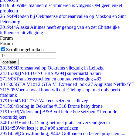
81
19:50
'Witte' mannen discrimineren is volgens OM geen enkel
probleem
26
19:49
Doden bij Oekraïense droneaanvallen op Moskou en Sint-
Petersburg
30
19:44
Alaska Airlines heeft er genoeg van en zet Christelijke
influencer uit vliegtuig
Forum
Forum
Scrollbar gebruiken
opslaan
38
15:06
Droneaanval op Oekrains vliegtuig in Leipzig
247
15:06
[INFLUENCERS #294] supermarkt Safari
27
15:06
Transfergeruchten en contractverlenging #83
10
15:05
GTA VI #12 GTA VI Extended look 27 Augustus Netflix/YT
71
15:05
Voedselwaakhond wil dat Efteling stopt met onbeperkt
frisdrank
179
15:04
NEC #77: Wat een seizoen is dit zeg
34
15:04
Oorlog in Oekraïne #1318 Drone baby drone
219
15:03
[Videoland] B&B vol liefde 6de seizoen #1 voor de
vooruitkijkers
246
15:03
Vinted #15 nog-net-niet gratis en verzendgezeur
118
14:58
Wat lees je nu? #96 zomerlezen
295
14:58
[Crowdfunding] #442 Golfbanen en betere projecten.....