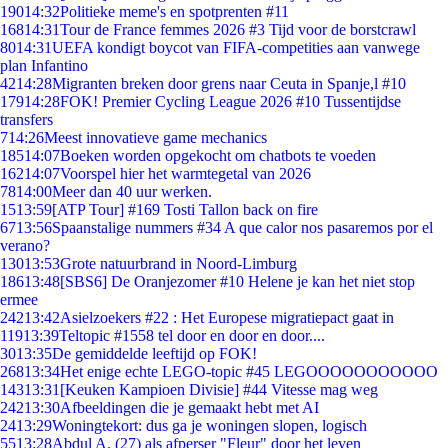
190
14:32
Politieke meme's en spotprenten #11
168
14:31
Tour de France femmes 2026 #3 Tijd voor de borstcrawl
80
14:31
UEFA kondigt boycot van FIFA-competities aan vanwege
plan Infantino
42
14:28
Migranten breken door grens naar Ceuta in Spanje,l #10
179
14:28
FOK! Premier Cycling League 2026 #10 Tussentijdse
transfers
7
14:26
Meest innovatieve game mechanics
185
14:07
Boeken worden opgekocht om chatbots te voeden
162
14:07
Voorspel hier het warmtegetal van 2026
78
14:00
Meer dan 40 uur werken.
15
13:59
[ATP Tour] #169 Tosti Tallon back on fire
67
13:56
Spaanstalige nummers #34 A que calor nos pasaremos por el
verano?
130
13:53
Grote natuurbrand in Noord-Limburg
186
13:48
[SBS6] De Oranjezomer #10 Helene je kan het niet stop
ermee
242
13:42
Asielzoekers #22 : Het Europese migratiepact gaat in
119
13:39
Teltopic #1558 tel door en door en door....
30
13:35
De gemiddelde leeftijd op FOK!
268
13:34
Het enige echte LEGO-topic #45 LEGOOOOOOOOOOO
143
13:31
[Keuken Kampioen Divisie] #44 Vitesse mag weg
242
13:30
Afbeeldingen die je gemaakt hebt met AI
24
13:29
Woningtekort: dus ga je woningen slopen, logisch
55
13:28
Abdul A. (27) als afperser "Fleur" door het leven