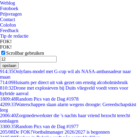
Weblog
Fotoboek
Prijsvragen
Contact
Colofon
Feedback
Tip de redactie
FOK!
FOK!
Scrollbar gebruiken
opslaan
9
14:35
Onlyfans-model met G-cup wil als NASA-ambassadeur naar
maan
7
14:09
Huisarts per direct uit vak gezet om ernstig alcoholmisbruik
8
10:32
Drone met explosieven bij Duits vliegveld voedt vrees voor
hybride aanval
18
09:48
Random Pics van de Dag #1978
42
09:33
Waterschappen slaan alarm wegens droogte: Gereedschapskist
leeg
20
06:40
Zorgmedewerkster die 's nachts haar vriend bezocht terecht
ontslagen
33
00:35
Random Pics van de Dag #1977
2
05/08
De FOK!Voetbalmanager 2026/2027 is begonnen