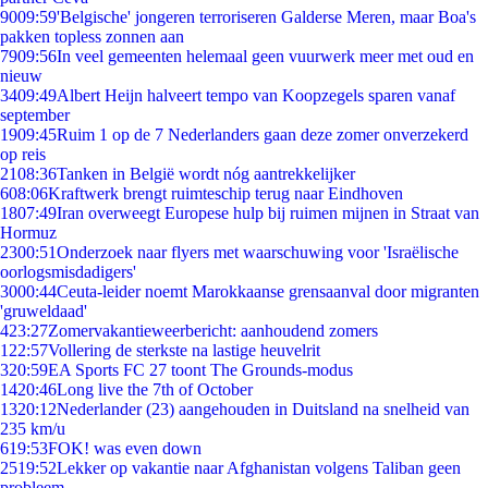
90
09:59
'Belgische' jongeren terroriseren Galderse Meren, maar Boa's
pakken topless zonnen aan
79
09:56
In veel gemeenten helemaal geen vuurwerk meer met oud en
nieuw
34
09:49
Albert Heijn halveert tempo van Koopzegels sparen vanaf
september
19
09:45
Ruim 1 op de 7 Nederlanders gaan deze zomer onverzekerd
op reis
21
08:36
Tanken in België wordt nóg aantrekkelijker
6
08:06
Kraftwerk brengt ruimteschip terug naar Eindhoven
18
07:49
Iran overweegt Europese hulp bij ruimen mijnen in Straat van
Hormuz
23
00:51
Onderzoek naar flyers met waarschuwing voor 'Israëlische
oorlogsmisdadigers'
30
00:44
Ceuta-leider noemt Marokkaanse grensaanval door migranten
'gruweldaad'
4
23:27
Zomervakantieweerbericht: aanhoudend zomers
1
22:57
Vollering de sterkste na lastige heuvelrit
3
20:59
EA Sports FC 27 toont The Grounds-modus
14
20:46
Long live the 7th of October
13
20:12
Nederlander (23) aangehouden in Duitsland na snelheid van
235 km/u
6
19:53
FOK! was even down
25
19:52
Lekker op vakantie naar Afghanistan volgens Taliban geen
probleem