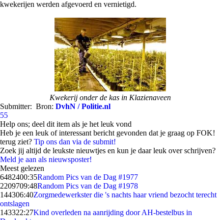
kwekerijen werden afgevoerd en vernietigd.
Kwekerij onder de kas in Klazienaveen
Submitter:
Bron:
DvhN / Politie.nl
55
Help ons; deel dit item als je het leuk vond
Heb je een leuk of interessant bericht gevonden dat je graag op FOK!
terug ziet?
Tip ons dan via de submit!
Zoek jij altijd de leukste nieuwtjes en kun je daar leuk over schrijven?
Meld je aan als nieuwsposter!
Meest gelezen
64824
00:35
Random Pics van de Dag #1977
22097
09:48
Random Pics van de Dag #1978
1443
06:40
Zorgmedewerkster die 's nachts haar vriend bezocht terecht
ontslagen
1433
22:27
Kind overleden na aanrijding door AH-bestelbus in