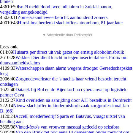
binnen
486
10:59
Israël meldt dood twee militairen in Zuid-Libanon,
vergelding aangekondigd
450
20:11
Zomervakantieweerbericht: aanhoudend zomers
400
10:48
Hiroshima herdenkt slachtoffers atoombom, 81 jaar later
▼ Advertentie door Refinery89
Lees ook
6
14:09
Huisarts per direct uit vak gezet om ernstig alcoholmisbruik
26
10:28
Wakker Dier dient klacht in tegen insectenfabriek Protix om
duurzaamheidsclaims
41
09:33
Waterschappen slaan alarm wegens droogte: Gereedschapskist
leeg
20
06:40
Zorgmedewerkster die 's nachts haar vriend bezocht terecht
ontslagen
16
22:40
Datalek bij Bol en de Bijenkorf na cyberaanval op logistiek
partner Ceva
31
22:27
Kind overleden na aanrijding door AH-bestelbus in Dordrecht
5
22:14
Nieuw slachtoffer in kindermisbruikzaak zorgprofessional Jan
B. (66)
11
20:24
Accell, moederbedrijf Sparta en Batavus, vraagt uitstel van
betaling aan
36
05/08
Vinted-foto's van vrouwen massaal gedeeld op seksfora
50
05/08
Van den Brink zet nog eens 14 gemeenten onder toezicht om