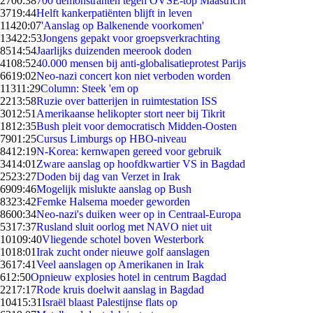
27
00:38
700 demonstranten tegen OVSE-top Maastricht
37
19:44
Helft kankerpatiënten blijft in leven
114
20:07
'Aanslag op Balkenende voorkomen'
134
22:53
Jongens gepakt voor groepsverkrachting
85
14:54
Jaarlijks duizenden meerook doden
41
08:52
40.000 mensen bij anti-globalisatieprotest Parijs
66
19:02
Neo-nazi concert kon niet verboden worden
113
11:29
Column: Steek 'em op
22
13:58
Ruzie over batterijen in ruimtestation ISS
30
12:51
Amerikaanse helikopter stort neer bij Tikrit
18
12:35
Bush pleit voor democratisch Midden-Oosten
79
01:25
Cursus Limburgs op HBO-niveau
84
12:19
N-Korea: kernwapen gereed voor gebruik
34
14:01
Zware aanslag op hoofdkwartier VS in Bagdad
25
23:27
Doden bij dag van Verzet in Irak
69
09:46
Mogelijk mislukte aanslag op Bush
83
23:42
Femke Halsema moeder geworden
86
00:34
Neo-nazi's duiken weer op in Centraal-Europa
53
17:37
Rusland sluit oorlog met NAVO niet uit
101
09:40
Vliegende schotel boven Westerbork
10
18:01
Irak zucht onder nieuwe golf aanslagen
36
17:41
Veel aanslagen op Amerikanen in Irak
6
12:50
Opnieuw explosies hotel in centrum Bagdad
22
17:17
Rode kruis doelwit aanslag in Bagdad
104
15:31
Israël blaast Palestijnse flats op