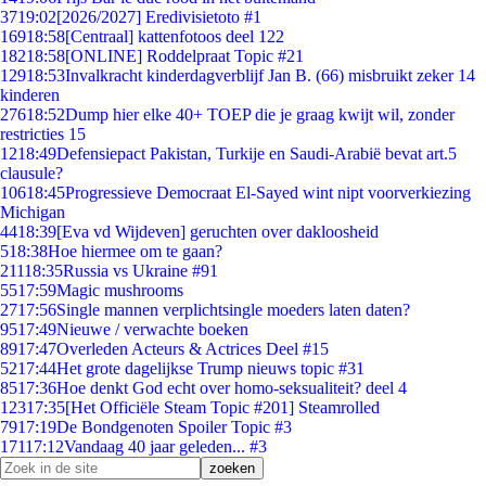
37
19:02
[2026/2027] Eredivisietoto #1
169
18:58
[Centraal] kattenfotoos deel 122
182
18:58
[ONLINE] Roddelpraat Topic #21
129
18:53
Invalkracht kinderdagverblijf Jan B. (66) misbruikt zeker 14
kinderen
276
18:52
Dump hier elke 40+ TOEP die je graag kwijt wil, zonder
restricties 15
12
18:49
Defensiepact Pakistan, Turkije en Saudi-Arabië bevat art.5
clausule?
106
18:45
Progressieve Democraat El-Sayed wint nipt voorverkiezing
Michigan
44
18:39
[Eva vd Wijdeven] geruchten over dakloosheid
5
18:38
Hoe hiermee om te gaan?
211
18:35
Russia vs Ukraine #91
55
17:59
Magic mushrooms
27
17:56
Single mannen verplichtsingle moeders laten daten?
95
17:49
Nieuwe / verwachte boeken
89
17:47
Overleden Acteurs & Actrices Deel #15
52
17:44
Het grote dagelijkse Trump nieuws topic #31
85
17:36
Hoe denkt God echt over homo-seksualiteit? deel 4
123
17:35
[Het Officiële Steam Topic #201] Steamrolled
79
17:19
De Bondgenoten Spoiler Topic #3
171
17:12
Vandaag 40 jaar geleden... #3