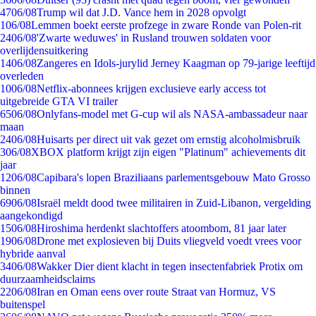
47
06/08
Trump wil dat J.D. Vance hem in 2028 opvolgt
1
06/08
Lemmen boekt eerste profzege in zware Ronde van Polen-rit
24
06/08
'Zwarte weduwes' in Rusland trouwen soldaten voor
overlijdensuitkering
14
06/08
Zangeres en Idols-jurylid Jerney Kaagman op 79-jarige leeftijd
overleden
10
06/08
Netflix-abonnees krijgen exclusieve early access tot
uitgebreide GTA VI trailer
65
06/08
Onlyfans-model met G-cup wil als NASA-ambassadeur naar
maan
24
06/08
Huisarts per direct uit vak gezet om ernstig alcoholmisbruik
3
06/08
XBOX platform krijgt zijn eigen "Platinum" achievements dit
jaar
12
06/08
Capibara's lopen Braziliaans parlementsgebouw Mato Grosso
binnen
69
06/08
Israël meldt dood twee militairen in Zuid-Libanon, vergelding
aangekondigd
15
06/08
Hiroshima herdenkt slachtoffers atoombom, 81 jaar later
19
06/08
Drone met explosieven bij Duits vliegveld voedt vrees voor
hybride aanval
34
06/08
Wakker Dier dient klacht in tegen insectenfabriek Protix om
duurzaamheidsclaims
22
06/08
Iran en Oman eens over route Straat van Hormuz, VS
buitenspel