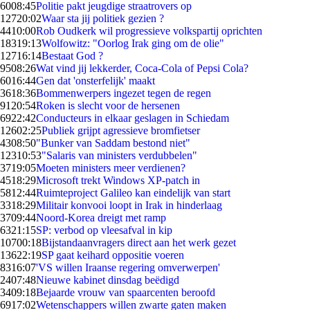
60
08:45
Politie pakt jeugdige straatrovers op
127
20:02
Waar sta jij politiek gezien ?
44
10:00
Rob Oudkerk wil progressieve volkspartij oprichten
183
19:13
Wolfowitz: "Oorlog Irak ging om de olie"
127
16:14
Bestaat God ?
95
08:26
Wat vind jij lekkerder, Coca-Cola of Pepsi Cola?
60
16:44
Gen dat 'onsterfelijk' maakt
36
18:36
Bommenwerpers ingezet tegen de regen
91
20:54
Roken is slecht voor de hersenen
69
22:42
Conducteurs in elkaar geslagen in Schiedam
126
02:25
Publiek grijpt agressieve bromfietser
43
08:50
"Bunker van Saddam bestond niet"
123
10:53
"Salaris van ministers verdubbelen"
37
19:05
Moeten ministers meer verdienen?
45
18:29
Microsoft trekt Windows XP-patch in
58
12:44
Ruimteproject Galileo kan eindelijk van start
33
18:29
Militair konvooi loopt in Irak in hinderlaag
37
09:44
Noord-Korea dreigt met ramp
63
21:15
SP: verbod op vleesafval in kip
107
00:18
Bijstandaanvragers direct aan het werk gezet
136
22:19
SP gaat keihard oppositie voeren
83
16:07
'VS willen Iraanse regering omverwerpen'
24
07:48
Nieuwe kabinet dinsdag beëdigd
34
09:18
Bejaarde vrouw van spaarcenten beroofd
69
17:02
Wetenschappers willen zwarte gaten maken