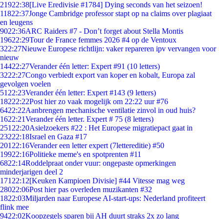
219
22:38
[Live Eredivisie #1784] Dying seconds van het seizoen!
118
22:37
Jonge Cambridge professor stapt op na claims over plagiaat
en leugens
90
22:36
ARC Raiders #7 - Don’t forget about Stella Montis
196
22:29
Tour de France femmes 2026 #4 op de Ventoux
3
22:27
Nieuwe Europese richtlijn: vaker repareren ipv vervangen voor
nieuw
144
22:27
Verander één letter: Expert #91 (10 letters)
32
22:27
Congo verbiedt export van koper en kobalt, Europa zal
gevolgen voelen
51
22:23
Verander één letter: Expert #143 (9 letters)
182
22:22
Post hier zo vaak mogelijk om 22:22 uur #76
64
22:22
Aanbrengen mechanische ventilatie zinvol in oud huis?
16
22:21
Verander één letter. Expert # 75 (8 letters)
251
22:20
Asielzoekers #22 : Het Europese migratiepact gaat in
232
22:18
Israel en Gaza #17
201
22:16
Verander een letter expert (7lettereditie) #50
199
22:16
Politieke meme's en spotprenten #11
68
22:14
Roddelpraat onder vuur: ongepaste opmerkingen
minderjarigen deel 2
171
22:12
[Keuken Kampioen Divisie] #44 Vitesse mag weg
280
22:06
Post hier pas overleden muzikanten #32
18
22:03
Miljarden naar Europese AI-start-ups: Nederland profiteert
flink mee
94
22:02
Koopzegels sparen bij AH duurt straks 2x zo lang