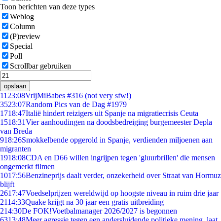
Toon berichten van deze types
Weblog
Column
(P)review
Special
Poll
Scrollbar gebruiken
opslaan
11
23:08
VrijMiBabes #316 (not very sfw!)
35
23:07
Random Pics van de Dag #1979
17
18:47
Italië hindert reizigers uit Spanje na migratiecrisis Ceuta
15
18:31
Vier aanhoudingen na doodsbedreiging burgemeester Depla
van Breda
9
18:26
Smokkelbende opgerold in Spanje, verdienden miljoenen aan
migranten
19
18:08
CDA en D66 willen ingrijpen tegen 'gluurbrillen' die mensen
ongemerkt filmen
10
17:56
Benzineprijs daalt verder, onzekerheid over Straat van Hormuz
blijft
26
17:47
Voedselprijzen wereldwijd op hoogste niveau in ruim drie jaar
21
14:33
Quake krijgt na 30 jaar een gratis uitbreiding
2
14:30
De FOK!Voetbalmanager 2026/2027 is begonnen
63
13:48
Meer agressie tegen een andersluidende politieke mening, laat