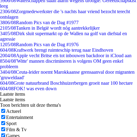
59
06/08
Waterschappen slaan alarm wegens droogte: Gereedschapskist
leeg
23
06/08
Zorgmedewerkster die 's nachts haar vriend bezocht terecht
ontslagen
38
06/08
Random Pics van de Dag #1977
21
05/08
Tanken in België wordt nóg aantrekkelijker
34
05/08
Dirk sluit supermarkt op de Wallen na golf van diefstal en
agressie
12
05/08
Random Pics van de Dag #1976
6
04/08
Kraftwerk brengt ruimteschip terug naar Eindhoven
20
04/08
Apple vecht Britse eis tot inbouwen backdoor in iCloud aan
85
04/08
'Witte' mannen discrimineren is volgens OM geen enkel
probleem
34
04/08
Ceuta-leider noemt Marokkaanse grensaanval door migranten
'gruweldaad'
6
04/08
Grote natuurbrand Boschhuizerbergen groeit naar 100 hectare
6
04/08
FOK! was even down
Laatste items
Laatste items
Toon berichten uit deze thema's
Actueel
Entertainment
Sport
Film & Tv
Games