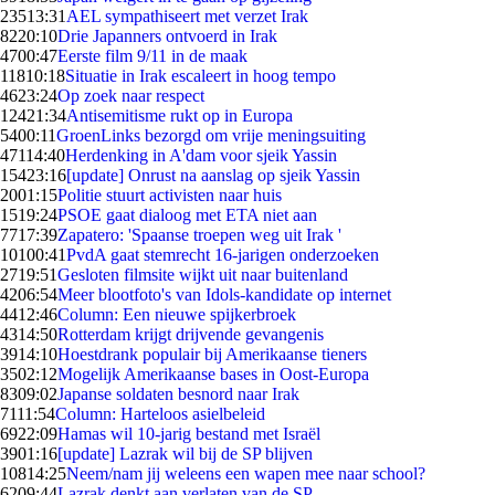
235
13:31
AEL sympathiseert met verzet Irak
82
20:10
Drie Japanners ontvoerd in Irak
47
00:47
Eerste film 9/11 in de maak
118
10:18
Situatie in Irak escaleert in hoog tempo
46
23:24
Op zoek naar respect
124
21:34
Antisemitisme rukt op in Europa
54
00:11
GroenLinks bezorgd om vrije meningsuiting
471
14:40
Herdenking in A'dam voor sjeik Yassin
154
23:16
[update] Onrust na aanslag op sjeik Yassin
20
01:15
Politie stuurt activisten naar huis
15
19:24
PSOE gaat dialoog met ETA niet aan
77
17:39
Zapatero: 'Spaanse troepen weg uit Irak '
101
00:41
PvdA gaat stemrecht 16-jarigen onderzoeken
27
19:51
Gesloten filmsite wijkt uit naar buitenland
42
06:54
Meer blootfoto's van Idols-kandidate op internet
44
12:46
Column: Een nieuwe spijkerbroek
43
14:50
Rotterdam krijgt drijvende gevangenis
39
14:10
Hoestdrank populair bij Amerikaanse tieners
35
02:12
Mogelijk Amerikaanse bases in Oost-Europa
83
09:02
Japanse soldaten besnord naar Irak
71
11:54
Column: Harteloos asielbeleid
69
22:09
Hamas wil 10-jarig bestand met Israël
39
01:16
[update] Lazrak wil bij de SP blijven
108
14:25
Neem/nam jij weleens een wapen mee naar school?
62
09:44
Lazrak denkt aan verlaten van de SP