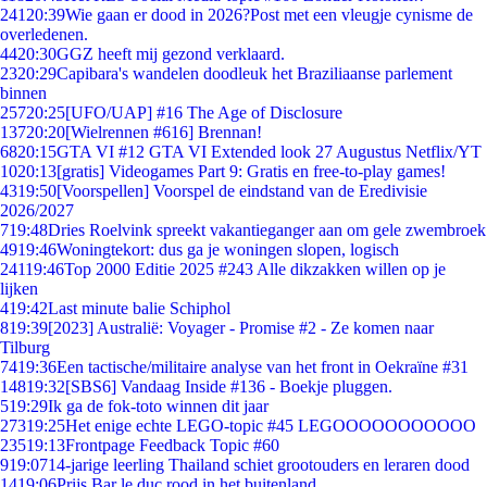
241
20:39
Wie gaan er dood in 2026?Post met een vleugje cynisme de
overledenen.
44
20:30
GGZ heeft mij gezond verklaard.
23
20:29
Capibara's wandelen doodleuk het Braziliaanse parlement
binnen
257
20:25
[UFO/UAP] #16 The Age of Disclosure
137
20:20
[Wielrennen #616] Brennan!
68
20:15
GTA VI #12 GTA VI Extended look 27 Augustus Netflix/YT
10
20:13
[gratis] Videogames Part 9: Gratis en free-to-play games!
43
19:50
[Voorspellen] Voorspel de eindstand van de Eredivisie
2026/2027
7
19:48
Dries Roelvink spreekt vakantieganger aan om gele zwembroek
49
19:46
Woningtekort: dus ga je woningen slopen, logisch
241
19:46
Top 2000 Editie 2025 #243 Alle dikzakken willen op je
lijken
4
19:42
Last minute balie Schiphol
8
19:39
[2023] Australië: Voyager - Promise #2 - Ze komen naar
Tilburg
74
19:36
Een tactische/militaire analyse van het front in Oekraïne #31
148
19:32
[SBS6] Vandaag Inside #136 - Boekje pluggen.
5
19:29
Ik ga de fok-toto winnen dit jaar
273
19:25
Het enige echte LEGO-topic #45 LEGOOOOOOOOOOO
235
19:13
Frontpage Feedback Topic #60
9
19:07
14-jarige leerling Thailand schiet grootouders en leraren dood
14
19:06
Prijs Bar le duc rood in het buitenland