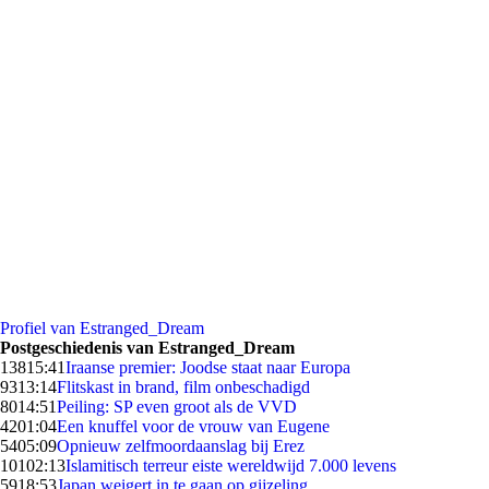
Profiel van Estranged_Dream
Postgeschiedenis van Estranged_Dream
138
15:41
Iraanse premier: Joodse staat naar Europa
93
13:14
Flitskast in brand, film onbeschadigd
80
14:51
Peiling: SP even groot als de VVD
42
01:04
Een knuffel voor de vrouw van Eugene
54
05:09
Opnieuw zelfmoordaanslag bij Erez
101
02:13
Islamitisch terreur eiste wereldwijd 7.000 levens
59
18:53
Japan weigert in te gaan op gijzeling