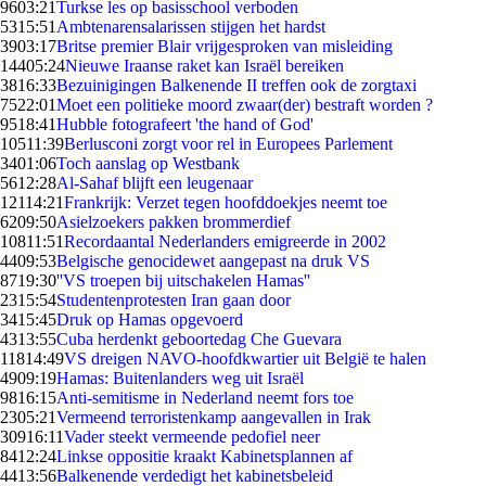
96
03:21
Turkse les op basisschool verboden
53
15:51
Ambtenarensalarissen stijgen het hardst
39
03:17
Britse premier Blair vrijgesproken van misleiding
144
05:24
Nieuwe Iraanse raket kan Israël bereiken
38
16:33
Bezuinigingen Balkenende II treffen ook de zorgtaxi
75
22:01
Moet een politieke moord zwaar(der) bestraft worden ?
95
18:41
Hubble fotografeert 'the hand of God'
105
11:39
Berlusconi zorgt voor rel in Europees Parlement
34
01:06
Toch aanslag op Westbank
56
12:28
Al-Sahaf blijft een leugenaar
121
14:21
Frankrijk: Verzet tegen hoofddoekjes neemt toe
62
09:50
Asielzoekers pakken brommerdief
108
11:51
Recordaantal Nederlanders emigreerde in 2002
44
09:53
Belgische genocidewet aangepast na druk VS
87
19:30
''VS troepen bij uitschakelen Hamas''
23
15:54
Studentenprotesten Iran gaan door
34
15:45
Druk op Hamas opgevoerd
43
13:55
Cuba herdenkt geboortedag Che Guevara
118
14:49
VS dreigen NAVO-hoofdkwartier uit België te halen
49
09:19
Hamas: Buitenlanders weg uit Israël
98
16:15
Anti-semitisme in Nederland neemt fors toe
23
05:21
Vermeend terroristenkamp aangevallen in Irak
309
16:11
Vader steekt vermeende pedofiel neer
84
12:24
Linkse oppositie kraakt Kabinetsplannen af
44
13:56
Balkenende verdedigt het kabinetsbeleid