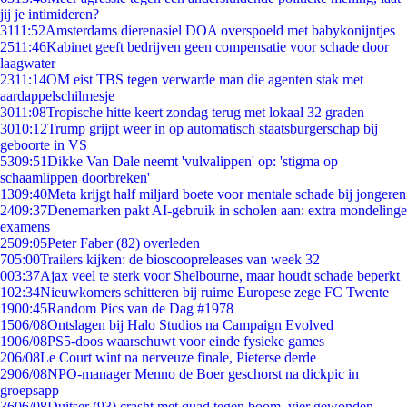
jij je intimideren?
31
11:52
Amsterdams dierenasiel DOA overspoeld met babykonijntjes
25
11:46
Kabinet geeft bedrijven geen compensatie voor schade door
laagwater
23
11:14
OM eist TBS tegen verwarde man die agenten stak met
aardappelschilmesje
30
11:08
Tropische hitte keert zondag terug met lokaal 32 graden
30
10:12
Trump grijpt weer in op automatisch staatsburgerschap bij
geboorte in VS
53
09:51
Dikke Van Dale neemt 'vulvalippen' op: 'stigma op
schaamlippen doorbreken'
13
09:40
Meta krijgt half miljard boete voor mentale schade bij jongeren
24
09:37
Denemarken pakt AI-gebruik in scholen aan: extra mondelinge
examens
25
09:05
Peter Faber (82) overleden
7
05:00
Trailers kijken: de bioscoopreleases van week 32
0
03:37
Ajax veel te sterk voor Shelbourne, maar houdt schade beperkt
1
02:34
Nieuwkomers schitteren bij ruime Europese zege FC Twente
19
00:45
Random Pics van de Dag #1978
15
06/08
Ontslagen bij Halo Studios na Campaign Evolved
19
06/08
PS5-doos waarschuwt voor einde fysieke games
2
06/08
Le Court wint na nerveuze finale, Pieterse derde
29
06/08
NPO-manager Menno de Boer geschorst na dickpic in
groepsapp
36
06/08
Duitser (93) crasht met quad tegen boom, vier gewonden