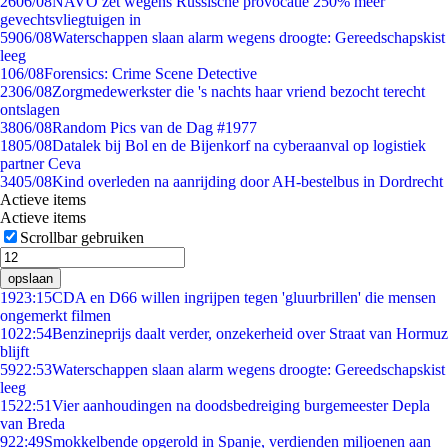
26
06/08
NAVO zet wegens Russische provocatie 250% meer
gevechtsvliegtuigen in
59
06/08
Waterschappen slaan alarm wegens droogte: Gereedschapskist
leeg
1
06/08
Forensics: Crime Scene Detective
23
06/08
Zorgmedewerkster die 's nachts haar vriend bezocht terecht
ontslagen
38
06/08
Random Pics van de Dag #1977
18
05/08
Datalek bij Bol en de Bijenkorf na cyberaanval op logistiek
partner Ceva
34
05/08
Kind overleden na aanrijding door AH-bestelbus in Dordrecht
Actieve items
Actieve items
Scrollbar gebruiken
opslaan
19
23:15
CDA en D66 willen ingrijpen tegen 'gluurbrillen' die mensen
ongemerkt filmen
10
22:54
Benzineprijs daalt verder, onzekerheid over Straat van Hormuz
blijft
59
22:53
Waterschappen slaan alarm wegens droogte: Gereedschapskist
leeg
15
22:51
Vier aanhoudingen na doodsbedreiging burgemeester Depla
van Breda
9
22:49
Smokkelbende opgerold in Spanje, verdienden miljoenen aan