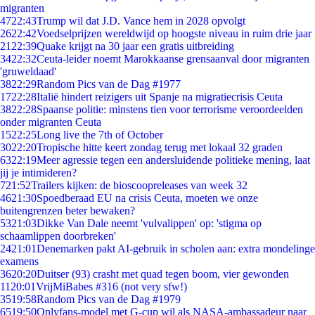
migranten
47
22:43
Trump wil dat J.D. Vance hem in 2028 opvolgt
26
22:42
Voedselprijzen wereldwijd op hoogste niveau in ruim drie jaar
21
22:39
Quake krijgt na 30 jaar een gratis uitbreiding
34
22:32
Ceuta-leider noemt Marokkaanse grensaanval door migranten
'gruweldaad'
38
22:29
Random Pics van de Dag #1977
17
22:28
Italië hindert reizigers uit Spanje na migratiecrisis Ceuta
38
22:28
Spaanse politie: minstens tien voor terrorisme veroordeelden
onder migranten Ceuta
15
22:25
Long live the 7th of October
30
22:20
Tropische hitte keert zondag terug met lokaal 32 graden
63
22:19
Meer agressie tegen een andersluidende politieke mening, laat
jij je intimideren?
7
21:52
Trailers kijken: de bioscoopreleases van week 32
46
21:30
Spoedberaad EU na crisis Ceuta, moeten we onze
buitengrenzen beter bewaken?
53
21:03
Dikke Van Dale neemt 'vulvalippen' op: 'stigma op
schaamlippen doorbreken'
24
21:01
Denemarken pakt AI-gebruik in scholen aan: extra mondelinge
examens
36
20:20
Duitser (93) crasht met quad tegen boom, vier gewonden
11
20:01
VrijMiBabes #316 (not very sfw!)
35
19:58
Random Pics van de Dag #1979
65
19:50
Onlyfans-model met G-cup wil als NASA-ambassadeur naar