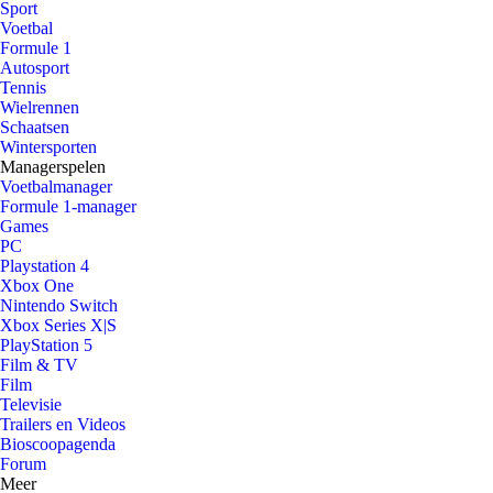
Sport
Voetbal
Formule 1
Autosport
Tennis
Wielrennen
Schaatsen
Wintersporten
Managerspelen
Voetbalmanager
Formule 1-manager
Games
PC
Playstation 4
Xbox One
Nintendo Switch
Xbox Series X|S
PlayStation 5
Film & TV
Film
Televisie
Trailers en Videos
Bioscoopagenda
Forum
Meer