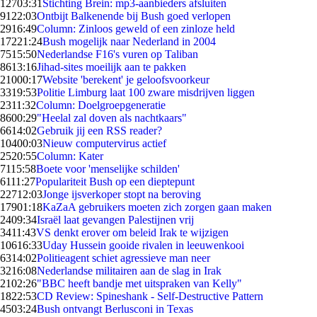
127
03:31
Stichting Brein: mp3-aanbieders afsluiten
91
22:03
Ontbijt Balkenende bij Bush goed verlopen
29
16:49
Column: Zinloos geweld of een zinloze held
172
21:24
Bush mogelijk naar Nederland in 2004
75
15:50
Nederlandse F16's vuren op Taliban
86
13:16
Jihad-sites moeilijk aan te pakken
210
00:17
Website 'berekent' je geloofsvoorkeur
33
19:53
Politie Limburg laat 100 zware misdrijven liggen
23
11:32
Column: Doelgroepgeneratie
86
00:29
"Heelal zal doven als nachtkaars"
66
14:02
Gebruik jij een RSS reader?
104
00:03
Nieuw computervirus actief
25
20:55
Column: Kater
71
15:58
Boete voor 'menselijke schilden'
61
11:27
Populariteit Bush op een dieptepunt
227
12:03
Jonge ijsverkoper stopt na beroving
179
01:18
KaZaA gebruikers moeten zich zorgen gaan maken
24
09:34
Israël laat gevangen Palestijnen vrij
34
11:43
VS denkt erover om beleid Irak te wijzigen
106
16:33
Uday Hussein gooide rivalen in leeuwenkooi
63
14:02
Politieagent schiet agressieve man neer
32
16:08
Nederlandse militairen aan de slag in Irak
21
02:26
"BBC heeft bandje met uitspraken van Kelly"
18
22:53
CD Review: Spineshank - Self-Destructive Pattern
45
03:24
Bush ontvangt Berlusconi in Texas