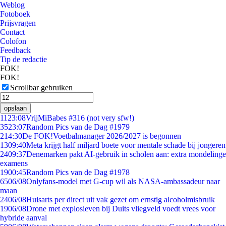
Weblog
Fotoboek
Prijsvragen
Contact
Colofon
Feedback
Tip de redactie
FOK!
FOK!
Scrollbar gebruiken
opslaan
11
23:08
VrijMiBabes #316 (not very sfw!)
35
23:07
Random Pics van de Dag #1979
2
14:30
De FOK!Voetbalmanager 2026/2027 is begonnen
13
09:40
Meta krijgt half miljard boete voor mentale schade bij jongeren
24
09:37
Denemarken pakt AI-gebruik in scholen aan: extra mondelinge
examens
19
00:45
Random Pics van de Dag #1978
65
06/08
Onlyfans-model met G-cup wil als NASA-ambassadeur naar
maan
24
06/08
Huisarts per direct uit vak gezet om ernstig alcoholmisbruik
19
06/08
Drone met explosieven bij Duits vliegveld voedt vrees voor
hybride aanval