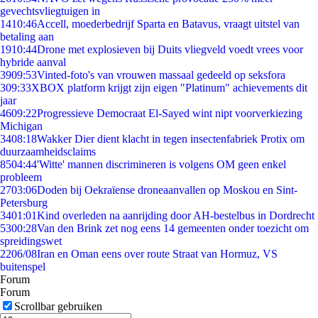
gevechtsvliegtuigen in
14
10:46
Accell, moederbedrijf Sparta en Batavus, vraagt uitstel van
betaling aan
19
10:44
Drone met explosieven bij Duits vliegveld voedt vrees voor
hybride aanval
39
09:53
Vinted-foto's van vrouwen massaal gedeeld op seksfora
3
09:33
XBOX platform krijgt zijn eigen "Platinum" achievements dit
jaar
46
09:22
Progressieve Democraat El-Sayed wint nipt voorverkiezing
Michigan
34
08:18
Wakker Dier dient klacht in tegen insectenfabriek Protix om
duurzaamheidsclaims
85
04:44
'Witte' mannen discrimineren is volgens OM geen enkel
probleem
27
03:06
Doden bij Oekraïense droneaanvallen op Moskou en Sint-
Petersburg
34
01:01
Kind overleden na aanrijding door AH-bestelbus in Dordrecht
53
00:28
Van den Brink zet nog eens 14 gemeenten onder toezicht om
spreidingswet
22
06/08
Iran en Oman eens over route Straat van Hormuz, VS
buitenspel
Forum
Forum
Scrollbar gebruiken