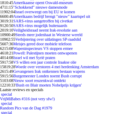
18
10:45
Amerikaanse opent Oswald-museum
47
11:15
"Schokkend" nieuwe damesmode
119
02:04
Israel overweegt om bij EU te komen
66
00:49
Amerikaans bedrijf brengt "nieuw" kaartspel uit
30
19:31
SARS-virus aangetroffen bij civetkat
91
20:50
SARS-virus mogelijk buitenaards
20
19:10
Veiligheidsraad neemt Irak-resolutie aan
109
00:49
Steeds meer jodenhaat in Westerse wereld
109
02:55
Verbijstering over uitlatingen SP-raadslid
56
07:36
Meisjes gered door mobiele telefoon
62
15:08
Wapeninspecteurs VS stoppen ermee
46
18:21
Powell: Palestijnen moeten ontwapenen
40
14:08
Israel wil met Syrië praten
59
17:58
VS willen een jaar controle Iraakse olie
158
19:28
Woede over verstoren 4 mei herdenking Amsterdam
26
15:49
Gevangenen Irak ontkennen bestaan wapens
59
15:56
Burgemeester Londen noemt Bush corrupt
51
03:08
Nieuw soort reuzenkwal ontdekt
122
10:33
'Bush en Blair moeten Nobelprijs krijgen'
Laatste reviews en specials
special
VrijMiBabes #316 (not very sfw!)
special
Random Pics van de Dag #1979
special