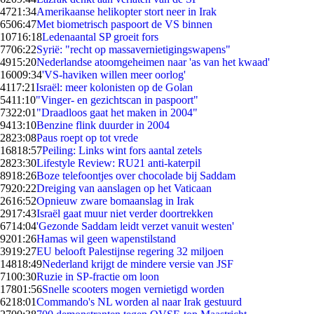
47
21:34
Amerikaanse helikopter stort neer in Irak
65
06:47
Met biometrisch paspoort de VS binnen
107
16:18
Ledenaantal SP groeit fors
77
06:22
Syrië: "recht op massavernietigingswapens"
49
15:20
Nederlandse atoomgeheimen naar 'as van het kwaad'
160
09:34
'VS-haviken willen meer oorlog'
41
17:21
Israël: meer kolonisten op de Golan
54
11:10
"Vinger- en gezichtscan in paspoort"
73
22:01
"Draadloos gaat het maken in 2004"
94
13:10
Benzine flink duurder in 2004
28
23:08
Paus roept op tot vrede
168
18:57
Peiling: Links wint fors aantal zetels
28
23:30
Lifestyle Review: RU21 anti-katerpil
89
18:26
Boze telefoontjes over chocolade bij Saddam
79
20:22
Dreiging van aanslagen op het Vaticaan
26
16:52
Opnieuw zware bomaanslag in Irak
29
17:43
Israël gaat muur niet verder doortrekken
67
14:04
'Gezonde Saddam leidt verzet vanuit westen'
92
01:26
Hamas wil geen wapenstilstand
39
19:27
EU belooft Palestijnse regering 32 miljoen
148
18:49
Nederland krijgt de mindere versie van JSF
71
00:30
Ruzie in SP-fractie om loon
178
01:56
Snelle scooters mogen vernietigd worden
62
18:01
Commando's NL worden al naar Irak gestuurd