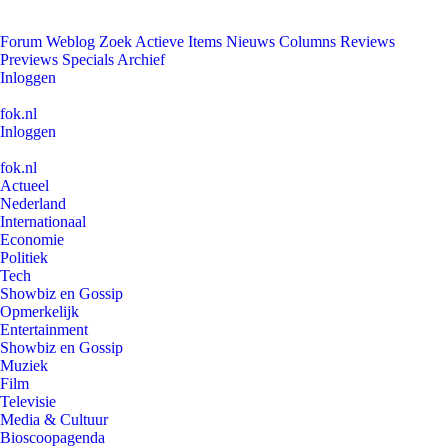
Forum
Weblog
Zoek
Actieve Items
Nieuws
Columns
Reviews
Previews
Specials
Archief
Inloggen
fok.nl
Inloggen
fok.nl
Actueel
Nederland
Internationaal
Economie
Politiek
Tech
Showbiz en Gossip
Opmerkelijk
Entertainment
Showbiz en Gossip
Muziek
Film
Televisie
Media & Cultuur
Bioscoopagenda