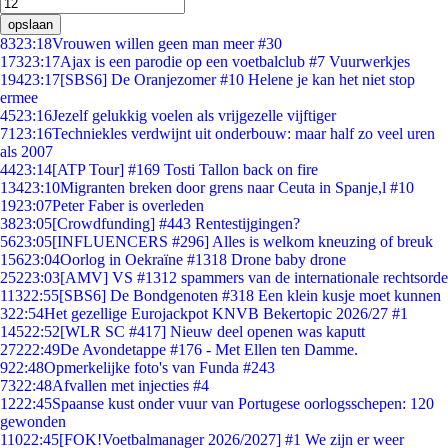
opslaan
83
23:18
Vrouwen willen geen man meer #30
173
23:17
Ajax is een parodie op een voetbalclub #7 Vuurwerkjes
194
23:17
[SBS6] De Oranjezomer #10 Helene je kan het niet stop
ermee
45
23:16
Jezelf gelukkig voelen als vrijgezelle vijftiger
71
23:16
Techniekles verdwijnt uit onderbouw: maar half zo veel uren
als 2007
44
23:14
[ATP Tour] #169 Tosti Tallon back on fire
134
23:10
Migranten breken door grens naar Ceuta in Spanje,l #10
19
23:07
Peter Faber is overleden
38
23:05
[Crowdfunding] #443 Rentestijgingen?
56
23:05
[INFLUENCERS #296] Alles is welkom kneuzing of breuk
156
23:04
Oorlog in Oekraïne #1318 Drone baby drone
252
23:03
[AMV] VS #1312 spammers van de internationale rechtsorde
113
22:55
[SBS6] De Bondgenoten #318 Een klein kusje moet kunnen
3
22:54
Het gezellige Eurojackpot KNVB Bekertopic 2026/27 #1
145
22:52
[WLR SC #417] Nieuw deel openen was kaputt
272
22:49
De Avondetappe #176 - Met Ellen ten Damme.
9
22:48
Opmerkelijke foto's van Funda #243
73
22:48
Afvallen met injecties #4
12
22:45
Spaanse kust onder vuur van Portugese oorlogsschepen: 120
gewonden
110
22:45
[FOK!Voetbalmanager 2026/2027] #1 We zijn er weer