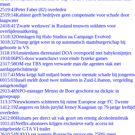
maan
25
19:43
Peter Faber (82) overleden
25
19:14
Kabinet geeft bedrijven geen compensatie voor schade door
laagwater
24
18:41
'Zwarte weduwes' in Rusland trouwen soldaten voor
overlijdensuitkering
15
18:32
Ontslagen bij Halo Studios na Campaign Evolved
30
18:32
Trump grijpt weer in op automatisch staatsburgerschap bij
geboorte in VS
31
18:19
Amsterdams dierenasiel DOA overspoeld met babykonijntjes
19
18:06
PS5-doos waarschuwt voor einde fysieke games
23
17:58
OM eist TBS tegen verwarde man die agenten stak met
aardappelschilmesje
13
17:41
Meta krijgt half miljard boete voor mentale schade bij jongeren
69
15:03
Israël meldt dood twee militairen in Zuid-Libanon, vergelding
aangekondigd
29
13:48
NPO-manager Menno de Boer geschorst na dickpic in
groepsapp
1
13:37
Nieuwkomers schitteren bij ruime Europese zege FC Twente
14
12:19
Zangeres en Idols-jurylid Jerney Kaagman op 79-jarige leeftijd
overleden
24
12:00
Huisarts per direct uit vak gezet om ernstig alcoholmisbruik
10
11:41
Netflix-abonnees krijgen exclusieve early access tot
uitgebreide GTA VI trailer
26
10:54
NAVO zet wegens Russische provocatie 250% meer