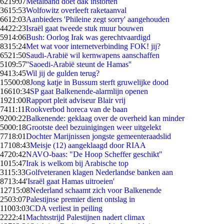
62
19:07
Metalband doet dak instorten
36
15:53
Wolfowitz overleeft raketaanval
66
12:03
Aanbieders 'Phileine zegt sorry' aangehouden
44
22:23
Israël gaat tweede stuk muur bouwen
59
14:06
Bush: Oorlog Irak was gerechtvaardigd
83
15:24
Met wat voor internetverbinding FOK! jij?
65
21:50
Saudi-Arabië wil kernwapens aanschaffen
51
09:57
''Saoedi-Arabië steunt de Hamas''
94
13:45
Wil jij de gulden terug?
155
00:08
Jong katje in Bussum sterft gruwelijke dood
166
10:34
SP gaat Balkenende-alarmlijn openen
19
21:00
Rapport pleit adviseur Blair vrij
74
11:11
Rookverbod horeca van de baan
92
00:22
Balkenende: geklaag over de overheid kan minder
50
00:18
Grootste deel bezuinigingen weer uitgelekt
77
18:01
Dochter Marijnissen jongste gemeenteraadslid
171
08:43
Meisje (12) aangeklaagd door RIAA
47
20:42
NAVO-baas: "De Hoop Scheffer geschikt"
10
15:47
Irak is welkom bij Arabische top
31
15:33
Golfveteranen klagen Nederlandse banken aan
87
13:44
'Israël gaat Hamas uitroeien'
127
15:08
Nederland schaamt zich voor Balkenende
25
03:07
Palestijnse premier dient ontslag in
110
03:03
CDA verliest in peiling
22
22:41
Machtsstrijd Palestijnen nadert climax