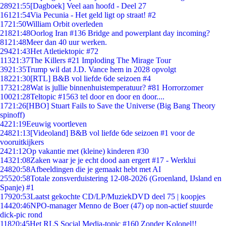
289
21:55
[Dagboek] Veel aan hoofd - Deel 27
161
21:54
Via Pecunia - Het geld ligt op straat! #2
17
21:50
William Orbit overleden
218
21:48
Oorlog Iran #136 Bridge and powerplant day incoming?
81
21:48
Meer dan 40 uur werken.
294
21:43
Het Atletiektopic #72
113
21:37
The Killers #21 Imploding The Mirage Tour
39
21:35
Trump wil dat J.D. Vance hem in 2028 opvolgt
182
21:30
[RTL] B&B vol liefde 6de seizoen #4
173
21:28
Wat is jullie binnenhuistemperatuur? #81 Horrorzomer
100
21:28
Teltopic #1563 tel door en door en door....
17
21:26
[HBO] Stuart Fails to Save the Universe (Big Bang Theory
spinoff)
42
21:19
Eeuwig voortleven
248
21:13
[Videoland] B&B vol liefde 6de seizoen #1 voor de
vooruitkijkers
24
21:12
Op vakantie met (kleine) kinderen #30
143
21:08
Zaken waar je je echt dood aan ergert #17 - Werklui
248
20:58
Afbeeldingen die je gemaakt hebt met AI
255
20:58
Totale zonsverduistering 12-08-2026 (Groenland, IJsland en
Spanje) #1
179
20:53
Laatst gekochte CD/LP/MuziekDVD deel 75 | koopjes
144
20:46
NPO-manager Menno de Boer (47) op non-actief stuurde
dick-pic rond
118
20:45
Het RLS Social Media-topic #160 Zonder Kolonel!!