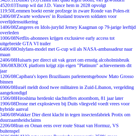
45
20:03
Trump wil dat J.D. Vance hem in 2028 opvolgt
1
19:50
Lemmen boekt eerste profzege in zware Ronde van Polen-rit
24
06/08
'Zwarte weduwes' in Rusland trouwen soldaten voor
overlijdensuitkering
14
06/08
Zangeres en Idols-jurylid Jerney Kaagman op 79-jarige leeftijd
overleden
10
06/08
Netflix-abonnees krijgen exclusieve early access tot
uitgebreide GTA VI trailer
64
06/08
Onlyfans-model met G-cup wil als NASA-ambassadeur naar
maan
24
06/08
Huisarts per direct uit vak gezet om ernstig alcoholmisbruik
3
06/08
XBOX platform krijgt zijn eigen "Platinum" achievements dit
jaar
12
06/08
Capibara's lopen Braziliaans parlementsgebouw Mato Grosso
binnen
69
06/08
Israël meldt dood twee militairen in Zuid-Libanon, vergelding
aangekondigd
15
06/08
Hiroshima herdenkt slachtoffers atoombom, 81 jaar later
19
06/08
Drone met explosieven bij Duits vliegveld voedt vrees voor
hybride aanval
34
06/08
Wakker Dier dient klacht in tegen insectenfabriek Protix om
duurzaamheidsclaims
22
06/08
Iran en Oman eens over route Straat van Hormuz, VS
buitenspel