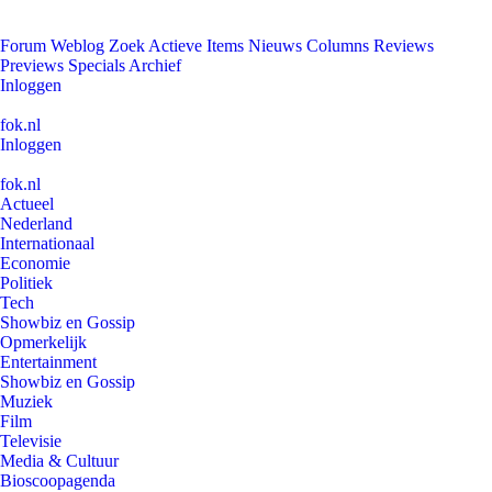
Forum
Weblog
Zoek
Actieve Items
Nieuws
Columns
Reviews
Previews
Specials
Archief
Inloggen
fok.nl
Inloggen
fok.nl
Actueel
Nederland
Internationaal
Economie
Politiek
Tech
Showbiz en Gossip
Opmerkelijk
Entertainment
Showbiz en Gossip
Muziek
Film
Televisie
Media & Cultuur
Bioscoopagenda