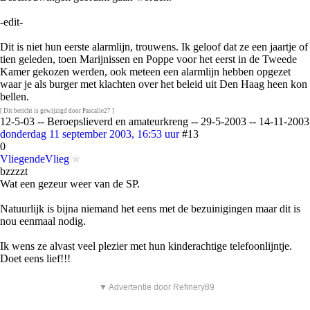
-edit-
Dit is niet hun eerste alarmlijn, trouwens. Ik geloof dat ze een jaartje of
tien geleden, toen Marijnissen en Poppe voor het eerst in de Tweede
Kamer gekozen werden, ook meteen een alarmlijn hebben opgezet
waar je als burger met klachten over het beleid uit Den Haag heen kon
bellen.
[ Dit bericht is gewijzigd door Pascalle27 ]
12-5-03 -- Beroepslieverd en amateurkreng -- 29-5-2003 -- 14-11-2003
donderdag 11 september 2003, 16:53 uur
#13
0
VliegendeVlieg
bzzzzt
Wat een gezeur weer van de SP.
Natuurlijk is bijna niemand het eens met de bezuinigingen maar dit is
nou eenmaal nodig.
Ik wens ze alvast veel plezier met hun kinderachtige telefoonlijntje.
Doet eens lief!!!
▼ Advertentie door Refinery89