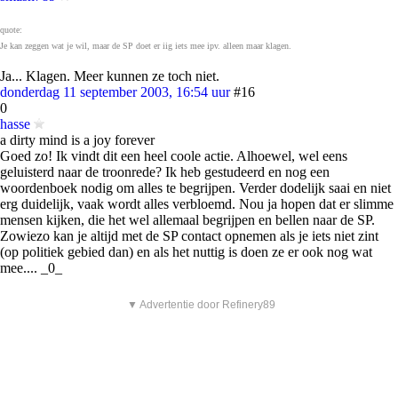
quote:
Je kan zeggen wat je wil, maar de SP doet er iig iets mee ipv. alleen maar klagen.
Ja... Klagen. Meer kunnen ze toch niet.
donderdag 11 september 2003, 16:54 uur
#16
0
hasse
a dirty mind is a joy forever
Goed zo! Ik vindt dit een heel coole actie. Alhoewel, wel eens
geluisterd naar de troonrede? Ik heb gestudeerd en nog een
woordenboek nodig om alles te begrijpen. Verder dodelijk saai en niet
erg duidelijk, vaak wordt alles verbloemd. Nou ja hopen dat er slimme
mensen kijken, die het wel allemaal begrijpen en bellen naar de SP.
Zowiezo kan je altijd met de SP contact opnemen als je iets niet zint
(op politiek gebied dan) en als het nuttig is doen ze er ook nog wat
mee.... _0_
▼ Advertentie door Refinery89