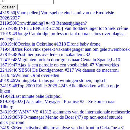
opslaan
43
19:50
[Voorspellen] Voorspel de eindstand van de Eredivisie
2026/2027
31
19:50
[Crowdfunding] #443 Rentestijgingen?
275
19:49
[INFLUENCERS #295] Van flodderslinger tot Shrek-crème
110
19:49
Jonge Cambridge professor stapt op na claims over plagiaat
en leugens
109
19:48
Oorlog in Oekraïne #1318 Drone baby drone
7
19:48
Dries Roelvink spreekt vakantieganger aan om gele zwembroek
278
19:48
Post hier pas overleden muzikanten #32
124
19:48
Migranten breken door grens naar Ceuta in Spanje,l #10
167
19:47
Ajax is een parodie op een voetbalclub #7 Vuurwerkjes
224
19:46
[SBS6] De Bondgenoten #317 We dansen de macaroni
13
19:46
William Orbit overleden
49
19:46
Woningtekort: dus ga je woningen slopen, logisch
241
19:46
Top 2000 Editie 2025 #243 Alle dikzakken willen op je
lijken
4
19:42
Last minute balie Schiphol
8
19:39
[2023] Australië: Voyager - Promise #2 - Ze komen naar
Tilburg
243
19:39
[AMV] VS #1312 spammers van de internationale rechtsorde
130
19:38
NPO-manager Menno de Boer (47) op non-actief stuurde
dick-pic rond
74
19:36
Een tactische/militaire analyse van het front in Oekraïne #31