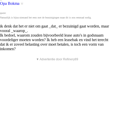
Opa Bokma
quote:
Natuurlijk is bijna niemand het eens met de bezuinigingen maar dit is nou eenmaal nodig.
ik denk dat het er niet om gaat _dat_ er bezuinigd gaat worden, maar
vooral _waarop_.
Ik bedoel, waarom zouden bijvoorbeeld lease auto's in godsnaam
voordeliger moeten worden? Ik heb een leasebak en vind het terecht
dat ik er zoveel belasting over moet betalen, is toch een vorm van
inkomen?
▼ Advertentie door Refinery89