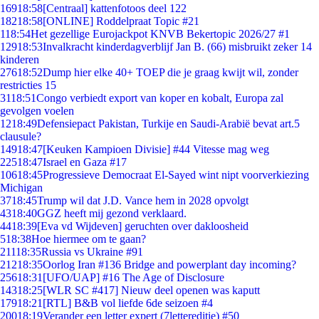
169
18:58
[Centraal] kattenfotoos deel 122
182
18:58
[ONLINE] Roddelpraat Topic #21
1
18:54
Het gezellige Eurojackpot KNVB Bekertopic 2026/27 #1
129
18:53
Invalkracht kinderdagverblijf Jan B. (66) misbruikt zeker 14
kinderen
276
18:52
Dump hier elke 40+ TOEP die je graag kwijt wil, zonder
restricties 15
31
18:51
Congo verbiedt export van koper en kobalt, Europa zal
gevolgen voelen
12
18:49
Defensiepact Pakistan, Turkije en Saudi-Arabië bevat art.5
clausule?
149
18:47
[Keuken Kampioen Divisie] #44 Vitesse mag weg
225
18:47
Israel en Gaza #17
106
18:45
Progressieve Democraat El-Sayed wint nipt voorverkiezing
Michigan
37
18:45
Trump wil dat J.D. Vance hem in 2028 opvolgt
43
18:40
GGZ heeft mij gezond verklaard.
44
18:39
[Eva vd Wijdeven] geruchten over dakloosheid
5
18:38
Hoe hiermee om te gaan?
211
18:35
Russia vs Ukraine #91
212
18:35
Oorlog Iran #136 Bridge and powerplant day incoming?
256
18:31
[UFO/UAP] #16 The Age of Disclosure
143
18:25
[WLR SC #417] Nieuw deel openen was kaputt
179
18:21
[RTL] B&B vol liefde 6de seizoen #4
200
18:19
Verander een letter expert (7lettereditie) #50