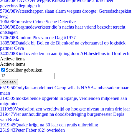
26
06/08
NAVO zet wegens Russische provocatie 250% meer
gevechtsvliegtuigen in
57
06/08
Waterschappen slaan alarm wegens droogte: Gereedschapskist
leeg
1
06/08
Forensics: Crime Scene Detective
23
06/08
Zorgmedewerkster die 's nachts haar vriend bezocht terecht
ontslagen
37
06/08
Random Pics van de Dag #1977
18
05/08
Datalek bij Bol en de Bijenkorf na cyberaanval op logistiek
partner Ceva
34
05/08
Kind overleden na aanrijding door AH-bestelbus in Dordrecht
Actieve items
Actieve items
Scrollbar gebruiken
opslaan
65
19:50
Onlyfans-model met G-cup wil als NASA-ambassadeur naar
maan
3
19:50
Smokkelbende opgerold in Spanje, verdienden miljoenen aan
migranten
11
19:50
Voedselprijzen wereldwijd op hoogste niveau in ruim drie jaar
3
19:47
Vier aanhoudingen na doodsbedreiging burgemeester Depla
van Breda
19
19:45
Quake krijgt na 30 jaar een gratis uitbreiding
25
19:43
Peter Faber (82) overleden