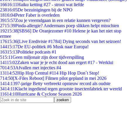
166
16:11
Haiku ketting #27 - strooi wat liefde
238
16:05
De bezuinigingen bij de NPO
18
16:04
Peter Faber is overleden
39
15:57
Zou je vreemdgaan in een relatie kunnen vergeven?
27
15:39
Pinda-allergie? Andermans poep slikken helpt misschien
192
15:38
[SBS6] De Oranjezomer #10 Helene je kan het niet stop
ermee
176
15:36
[Live Eredivisie #1784] Dying seconds van het seizoen!
144
15:17
De EU-politiek #6 Musk naar Europa!
163
15:13
Politieke podcasts #1
5
15:11
Geen miljonair zijn door tijdverspilling
141
15:02
Zaken waar je je echt dood aan ergert #17 - Werklui
70
14:53
Afvallen met injecties #4
131
14:52
Hip Hop Central #114 Hip Hop Don´t Stop!
7
14:50
[X-Files Reboot] Filmen pilot gepland in mei 2026
14
14:13
97-jarige Betty verbreekt opnieuw record als oudste
34
14:11
Klacht ingediend tegen grootste insectenfabriek ter wereld
116
14:10
Hurricane & Cyclone Season 2026