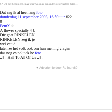
SP wil niet bezuinigen, maar waar willen ze dan anders geld vandaan halen???
Dat zeg ik al heel lang
foto
donderdag 11 september 2003, 16:59 uur
#22
0
FemX
A flower specially 4 U
Die gaat RINKELEN
RINKELEN zeg ik je
wel vet id
laten ze het volk ook om hun mening vragen
das nog es politiek he
foto
.:][:. Hail To All Of Us .:][:.
▼ Advertentie door Refinery89