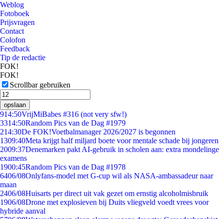
Weblog
Fotoboek
Prijsvragen
Contact
Colofon
Feedback
Tip de redactie
FOK!
FOK!
Scrollbar gebruiken
opslaan
9
14:50
VrijMiBabes #316 (not very sfw!)
33
14:50
Random Pics van de Dag #1979
2
14:30
De FOK!Voetbalmanager 2026/2027 is begonnen
13
09:40
Meta krijgt half miljard boete voor mentale schade bij jongeren
20
09:37
Denemarken pakt AI-gebruik in scholen aan: extra mondelinge
examens
19
00:45
Random Pics van de Dag #1978
64
06/08
Onlyfans-model met G-cup wil als NASA-ambassadeur naar
maan
24
06/08
Huisarts per direct uit vak gezet om ernstig alcoholmisbruik
19
06/08
Drone met explosieven bij Duits vliegveld voedt vrees voor
hybride aanval