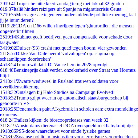
29
19:41
Tropische hitte keert zondag terug met lokaal 32 graden
6
19:37
Italië hindert reizigers uit Spanje na migratiecrisis Ceuta
37
19:35
Meer agressie tegen een andersluidende politieke mening, laat
jij je intimideren?
11
19:28
CDA en D66 willen ingrijpen tegen 'gluurbrillen' die mensen
ongemerkt filmen
25
19:14
Kabinet geeft bedrijven geen compensatie voor schade door
laagwater
34
19:02
Duitser (93) crasht met quad tegen boom, vier gewonden
51
18:57
Dikke Van Dale neemt 'vulvalippen' op: 'stigma op
schaamlippen doorbreken'
45
18:54
Trump wil dat J.D. Vance hem in 2028 opvolgt
6
18:48
Benzineprijs daalt verder, onzekerheid over Straat van Hormuz
blijft
24
18:41
'Zwarte weduwes' in Rusland trouwen soldaten voor
overlijdensuitkering
15
18:32
Ontslagen bij Halo Studios na Campaign Evolved
30
18:32
Trump grijpt weer in op automatisch staatsburgerschap bij
geboorte in VS
20
18:25
Denemarken pakt AI-gebruik in scholen aan: extra mondelinge
examens
6
18:24
Trailers kijken: de bioscoopreleases van week 32
31
18:19
Amsterdams dierenasiel DOA overspoeld met babykonijntjes
19
18:06
PS5-doos waarschuwt voor einde fysieke games
37
18:02
Spaanse politie: minstens tien voor terrorisme veroordeelden