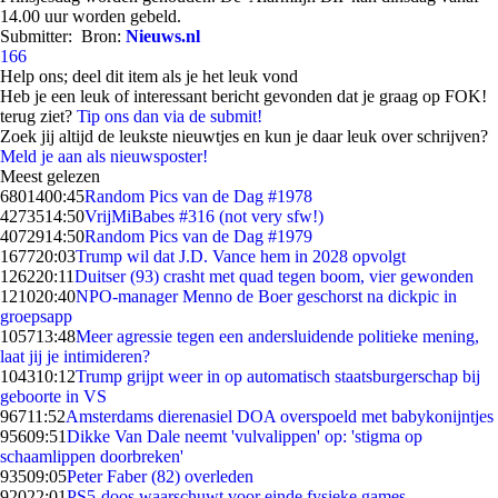
14.00 uur worden gebeld.
Submitter:
Bron:
Nieuws.nl
166
Help ons; deel dit item als je het leuk vond
Heb je een leuk of interessant bericht gevonden dat je graag op FOK!
terug ziet?
Tip ons dan via de submit!
Zoek jij altijd de leukste nieuwtjes en kun je daar leuk over schrijven?
Meld je aan als nieuwsposter!
Meest gelezen
68014
00:45
Random Pics van de Dag #1978
42735
14:50
VrijMiBabes #316 (not very sfw!)
40729
14:50
Random Pics van de Dag #1979
1677
20:03
Trump wil dat J.D. Vance hem in 2028 opvolgt
1262
20:11
Duitser (93) crasht met quad tegen boom, vier gewonden
1210
20:40
NPO-manager Menno de Boer geschorst na dickpic in
groepsapp
1057
13:48
Meer agressie tegen een andersluidende politieke mening,
laat jij je intimideren?
1043
10:12
Trump grijpt weer in op automatisch staatsburgerschap bij
geboorte in VS
967
11:52
Amsterdams dierenasiel DOA overspoeld met babykonijntjes
956
09:51
Dikke Van Dale neemt 'vulvalippen' op: 'stigma op
schaamlippen doorbreken'
935
09:05
Peter Faber (82) overleden
920
22:01
PS5-doos waarschuwt voor einde fysieke games