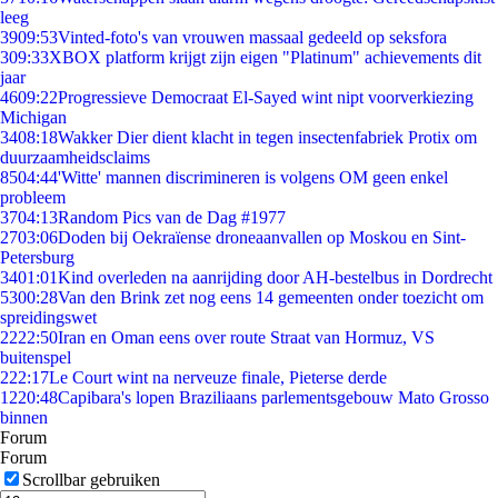
leeg
39
09:53
Vinted-foto's van vrouwen massaal gedeeld op seksfora
3
09:33
XBOX platform krijgt zijn eigen "Platinum" achievements dit
jaar
46
09:22
Progressieve Democraat El-Sayed wint nipt voorverkiezing
Michigan
34
08:18
Wakker Dier dient klacht in tegen insectenfabriek Protix om
duurzaamheidsclaims
85
04:44
'Witte' mannen discrimineren is volgens OM geen enkel
probleem
37
04:13
Random Pics van de Dag #1977
27
03:06
Doden bij Oekraïense droneaanvallen op Moskou en Sint-
Petersburg
34
01:01
Kind overleden na aanrijding door AH-bestelbus in Dordrecht
53
00:28
Van den Brink zet nog eens 14 gemeenten onder toezicht om
spreidingswet
22
22:50
Iran en Oman eens over route Straat van Hormuz, VS
buitenspel
2
22:17
Le Court wint na nerveuze finale, Pieterse derde
12
20:48
Capibara's lopen Braziliaans parlementsgebouw Mato Grosso
binnen
Forum
Forum
Scrollbar gebruiken