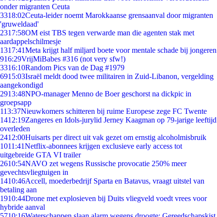
onder migranten Ceuta
33
18:02
Ceuta-leider noemt Marokkaanse grensaanval door migranten
'gruweldaad'
23
17:58
OM eist TBS tegen verwarde man die agenten stak met
aardappelschilmesje
13
17:41
Meta krijgt half miljard boete voor mentale schade bij jongeren
9
16:29
VrijMiBabes #316 (not very sfw!)
33
16:10
Random Pics van de Dag #1979
69
15:03
Israël meldt dood twee militairen in Zuid-Libanon, vergelding
aangekondigd
29
13:48
NPO-manager Menno de Boer geschorst na dickpic in
groepsapp
1
13:37
Nieuwkomers schitteren bij ruime Europese zege FC Twente
14
12:19
Zangeres en Idols-jurylid Jerney Kaagman op 79-jarige leeftijd
overleden
24
12:00
Huisarts per direct uit vak gezet om ernstig alcoholmisbruik
10
11:41
Netflix-abonnees krijgen exclusieve early access tot
uitgebreide GTA VI trailer
26
10:54
NAVO zet wegens Russische provocatie 250% meer
gevechtsvliegtuigen in
14
10:46
Accell, moederbedrijf Sparta en Batavus, vraagt uitstel van
betaling aan
19
10:44
Drone met explosieven bij Duits vliegveld voedt vrees voor
hybride aanval
57
10:16
Waterschappen slaan alarm wegens droogte: Gereedschapskist