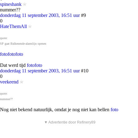
spineshank
nummer??
donderdag 11 september 2003, 16:51 uur
#9
0
HateThemAll
quote:
SP gaat Balkenende-alarmlijn openen
foto
foto
foto
Dat werd tijd
foto
foto
donderdag 11 september 2003, 16:51 uur
#10
0
veekeend
quote:
nummer??
Nog niet bekend natuurlijk, omdat je nog niet kan bellen
foto
▼ Advertentie door Refinery89