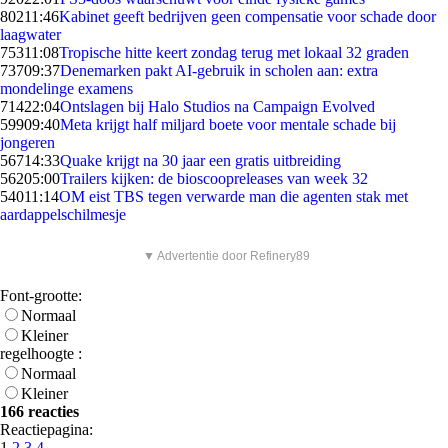
802
11:46
Kabinet geeft bedrijven geen compensatie voor schade door
laagwater
753
11:08
Tropische hitte keert zondag terug met lokaal 32 graden
737
09:37
Denemarken pakt AI-gebruik in scholen aan: extra
mondelinge examens
714
22:04
Ontslagen bij Halo Studios na Campaign Evolved
599
09:40
Meta krijgt half miljard boete voor mentale schade bij
jongeren
567
14:33
Quake krijgt na 30 jaar een gratis uitbreiding
562
05:00
Trailers kijken: de bioscoopreleases van week 32
540
11:14
OM eist TBS tegen verwarde man die agenten stak met
aardappelschilmesje
▼ Advertentie door Refinery89
Font-grootte:
Normaal
Kleiner
regelhoogte :
Normaal
Kleiner
166 reacties
Reactiepagina:
1
2
3
4