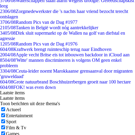
57
06/08
Waterschappen slaan alarm wegens droogte: Gereedschapskist
leeg
23
06/08
Zorgmedewerkster die 's nachts haar vriend bezocht terecht
ontslagen
37
06/08
Random Pics van de Dag #1977
21
05/08
Tanken in België wordt nóg aantrekkelijker
34
05/08
Dirk sluit supermarkt op de Wallen na golf van diefstal en
agressie
12
05/08
Random Pics van de Dag #1976
6
04/08
Kraftwerk brengt ruimteschip terug naar Eindhoven
20
04/08
Apple vecht Britse eis tot inbouwen backdoor in iCloud aan
85
04/08
'Witte' mannen discrimineren is volgens OM geen enkel
probleem
33
04/08
Ceuta-leider noemt Marokkaanse grensaanval door migranten
'gruweldaad'
6
04/08
Grote natuurbrand Boschhuizerbergen groeit naar 100 hectare
6
04/08
FOK! was even down
Laatste items
Laatste items
Toon berichten uit deze thema's
Actueel
Entertainment
Sport
Film & Tv
Games