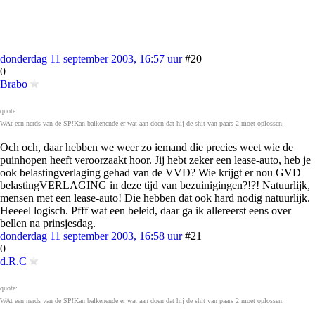
donderdag 11 september 2003, 16:57 uur
#20
0
Brabo
quote:
WAt een nerds van de SP!Kan balkenende er wat aan doen dat hij de shit van paars 2 moet oplossen.
Och och, daar hebben we weer zo iemand die precies weet wie de
puinhopen heeft veroorzaakt hoor. Jij hebt zeker een lease-auto, heb je
ook belastingverlaging gehad van de VVD? Wie krijgt er nou GVD
belastingVERLAGING in deze tijd van bezuinigingen?!?! Natuurlijk,
mensen met een lease-auto! Die hebben dat ook hard nodig natuurlijk.
Heeeel logisch. Pfff wat een beleid, daar ga ik allereerst eens over
bellen na prinsjesdag.
donderdag 11 september 2003, 16:58 uur
#21
0
d.R.C
quote:
WAt een nerds van de SP!Kan balkenende er wat aan doen dat hij de shit van paars 2 moet oplossen.