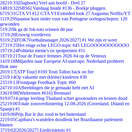
282
19:35
[Dagboek] Veel aan hoofd - Deel 27
148
19:32
[SBS6] Vandaag Inside #136 - Boekje pluggen.
67
19:31
GTA VI #12 GTA VI Extended look 27 Augustus Netflix/YT
11
19:29
Spaanse kust onder vuur van Portugese oorlogsschepen: 120
gewonden
5
19:29
Ik ga de fok-toto winnen dit jaar
37
19:28
Eeuwig voortleven
93
19:25
[FOK!Voetbalmanager 2026/2027] #1 We zijn er weer
273
19:25
Het enige echte LEGO-topic #45 LEGOOOOOOOOOOO
197
19:24
Politieke meme's en spotprenten #11
187
19:21
Tour de France femmes 2026 #4 op de Ventoux
14
19:18
Miljarden naar Europese AI-start-ups: Nederland profiteert
flink mee
20
19:17
[ATP Tour] #169 Tosti Tallon back on fire
23
19:14
Op vakantie met (kleine) kinderen #30
235
19:13
Frontpage Feedback Topic #60
247
19:10
Afbeeldingen die je gemaakt hebt met AI
136
19:08
[Wielrennen #616] Brennan!
9
19:07
14-jarige leerling Thailand schiet grootouders en leraren dood
252
19:06
Totale zonsverduistering 12-08-2026 (Groenland, IJsland en
Spanje) #1
14
19:06
Prijs Bar le duc rood in het buitenland
22
19:05
Capibara's wandelen doodleuk het Braziliaanse parlement
binnen
37
19:02
[2026/2027] Eredivisietoto #1