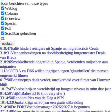
Toon berichten van deze types
Weblog
Column
(P)review
Special
Poll
Scrollbar gebruiken
opslaan
6
18:47
Italië hindert reizigers uit Spanje na migratiecrisis Ceuta
3
18:31
Vier aanhoudingen na doodsbedreiging burgemeester Depla
van Breda
2
18:26
Smokkelbende opgerold in Spanje, verdienden miljoenen aan
migranten
11
18:08
CDA en D66 willen ingrijpen tegen 'gluurbrillen' die mensen
ongemerkt filmen
6
17:56
Benzineprijs daalt verder, onzekerheid over Straat van Hormuz
blijft
10
17:47
Voedselprijzen wereldwijd op hoogste niveau in ruim drie jaar
9
14:50
VrijMiBabes #316 (not very sfw!)
33
14:50
Random Pics van de Dag #1979
19
14:33
Quake krijgt na 30 jaar een gratis uitbreiding
2
14:30
De FOK!Voetbalmanager 2026/2027 is begonnen
37
13:48
Meer agressie tegen een andersluidende politieke mening, laat