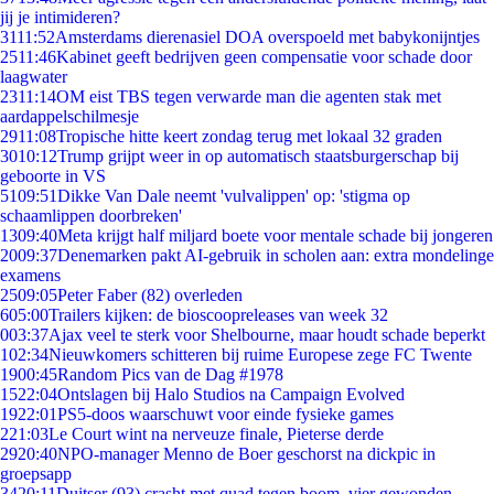
jij je intimideren?
31
11:52
Amsterdams dierenasiel DOA overspoeld met babykonijntjes
25
11:46
Kabinet geeft bedrijven geen compensatie voor schade door
laagwater
23
11:14
OM eist TBS tegen verwarde man die agenten stak met
aardappelschilmesje
29
11:08
Tropische hitte keert zondag terug met lokaal 32 graden
30
10:12
Trump grijpt weer in op automatisch staatsburgerschap bij
geboorte in VS
51
09:51
Dikke Van Dale neemt 'vulvalippen' op: 'stigma op
schaamlippen doorbreken'
13
09:40
Meta krijgt half miljard boete voor mentale schade bij jongeren
20
09:37
Denemarken pakt AI-gebruik in scholen aan: extra mondelinge
examens
25
09:05
Peter Faber (82) overleden
6
05:00
Trailers kijken: de bioscoopreleases van week 32
0
03:37
Ajax veel te sterk voor Shelbourne, maar houdt schade beperkt
1
02:34
Nieuwkomers schitteren bij ruime Europese zege FC Twente
19
00:45
Random Pics van de Dag #1978
15
22:04
Ontslagen bij Halo Studios na Campaign Evolved
19
22:01
PS5-doos waarschuwt voor einde fysieke games
2
21:03
Le Court wint na nerveuze finale, Pieterse derde
29
20:40
NPO-manager Menno de Boer geschorst na dickpic in
groepsapp
34
20:11
Duitser (93) crasht met quad tegen boom, vier gewonden