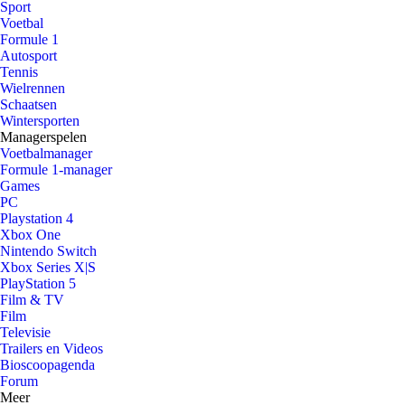
Sport
Voetbal
Formule 1
Autosport
Tennis
Wielrennen
Schaatsen
Wintersporten
Managerspelen
Voetbalmanager
Formule 1-manager
Games
PC
Playstation 4
Xbox One
Nintendo Switch
Xbox Series X|S
PlayStation 5
Film & TV
Film
Televisie
Trailers en Videos
Bioscoopagenda
Forum
Meer