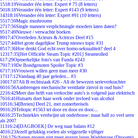
15
18:19
Verander één letter. Expert # 75 (8 letters)
50
18:18
Verander één letter: Expert #143 (9 letters)
143
18:16
Verander één letter: Expert #91 (10 letters)
55
17:59
Magic mushrooms
27
17:56
Single mannen verplichtsingle moeders laten daten?
95
17:49
Nieuwe / verwachte boeken
89
17:47
Overleden Acteurs & Actrices Deel #15
52
17:44
Het grote dagelijkse Trump nieuws topic #31
85
17:36
Hoe denkt God echt over homo-seksualiteit? deel 4
123
17:35
[Het Officiële Steam Topic #201] Steamrolled
6
17:29
Opmerkelijke foto's van Funda #243
79
17:19
De Bondgenoten Spoiler Topic #3
67
17:16
Vrouwen willen geen man meer #30
171
17:12
Vandaag 40 jaar geleden... #3
100
17:07
Ali B rechtszaak #26 - Ali de bewezen serieverkrachter
60
16:56
Aanbrengen mechanische ventilatie zinvol in oud huis?
22
16:42
Meer dan helft van verkochte auto's is volgend jaar elektrisch
76
16:41
Huisarts doet haar werk onder invloed van alcohol
105
16:34
[Breien] Deel 21, met zomerbreisels
99
16:29
Teltopic #1563 tel door en door en door....
66
16:25
Techniekles verdwijnt uit onderbouw: maar half zo veel uren
als 2007
113
16:24
[DAGBOEK] De weg naar balans #12
40
16:23
Jezelf gelukkig voelen als vrijgezelle vijftiger
2
16:17
Schapen mogen niet meer grazen langs Waddenzee (Droogte)