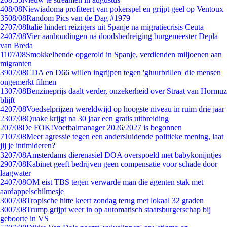
4
08/08
Niewiadoma profiteert van pokerspel en grijpt geel op Ventoux
35
08/08
Random Pics van de Dag #1979
27
07/08
Italië hindert reizigers uit Spanje na migratiecrisis Ceuta
24
07/08
Vier aanhoudingen na doodsbedreiging burgemeester Depla
van Breda
11
07/08
Smokkelbende opgerold in Spanje, verdienden miljoenen aan
migranten
39
07/08
CDA en D66 willen ingrijpen tegen 'gluurbrillen' die mensen
ongemerkt filmen
13
07/08
Benzineprijs daalt verder, onzekerheid over Straat van Hormuz
blijft
42
07/08
Voedselprijzen wereldwijd op hoogste niveau in ruim drie jaar
23
07/08
Quake krijgt na 30 jaar een gratis uitbreiding
2
07/08
De FOK!Voetbalmanager 2026/2027 is begonnen
71
07/08
Meer agressie tegen een andersluidende politieke mening, laat
jij je intimideren?
32
07/08
Amsterdams dierenasiel DOA overspoeld met babykonijntjes
29
07/08
Kabinet geeft bedrijven geen compensatie voor schade door
laagwater
24
07/08
OM eist TBS tegen verwarde man die agenten stak met
aardappelschilmesje
30
07/08
Tropische hitte keert zondag terug met lokaal 32 graden
30
07/08
Trump grijpt weer in op automatisch staatsburgerschap bij
geboorte in VS