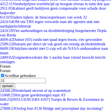
42
12:11
Voedselprijzen wereldwijd op hoogste niveau in ruim drie jaar
29
11:05
Kabinet geeft bedrijven geen compensatie voor schade door
laagwater
6
11:03
Trailers kijken: de bioscoopreleases van week 32
24
10:54
OM eist TBS tegen verwarde man die agenten stak met
aardappelschilmesje
24
10:18
Vier aanhoudingen na doodsbedreiging burgemeester Depla
van Breda
40
09:42
Duitser (93) crasht met quad tegen boom, vier gewonden
25
09:22
Huisarts per direct uit vak gezet om ernstig alcoholmisbruik
66
09:19
Onlyfans-model met G-cup wil als NASA-ambassadeur naar
maan
24
09:02
Zorgmedewerkster die 's nachts haar vriend bezocht terecht
ontslagen
Forum
Forum
Scrollbar gebruiken
opslaan
245
08:28
Nederland stevent af op watertekort
116
08:25
Het grote goedemorgen topic #3
6
08:25
[INFLUENCERS #297] Toetjes & Bevers & Zwemmen in
water
278
08:23
Oorlog Iran #136 Bridge and powerplant day incoming?