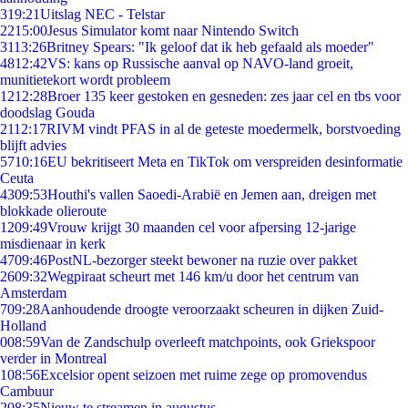
3
19:21
Uitslag NEC - Telstar
22
15:00
Jesus Simulator komt naar Nintendo Switch
31
13:26
Britney Spears: "Ik geloof dat ik heb gefaald als moeder"
48
12:42
VS: kans op Russische aanval op NAVO-land groeit,
munitietekort wordt probleem
12
12:28
Broer 135 keer gestoken en gesneden: zes jaar cel en tbs voor
doodslag Gouda
21
12:17
RIVM vindt PFAS in al de geteste moedermelk, borstvoeding
blijft advies
57
10:16
EU bekritiseert Meta en TikTok om verspreiden desinformatie
Ceuta
43
09:53
Houthi's vallen Saoedi-Arabië en Jemen aan, dreigen met
blokkade olieroute
12
09:49
Vrouw krijgt 30 maanden cel voor afpersing 12-jarige
misdienaar in kerk
47
09:46
PostNL-bezorger steekt bewoner na ruzie over pakket
26
09:32
Wegpiraat scheurt met 146 km/u door het centrum van
Amsterdam
7
09:28
Aanhoudende droogte veroorzaakt scheuren in dijken Zuid-
Holland
0
08:59
Van de Zandschulp overleeft matchpoints, ook Griekspoor
verder in Montreal
1
08:56
Excelsior opent seizoen met ruime zege op promovendus
Cambuur
2
08:35
Nieuw te streamen in augustus