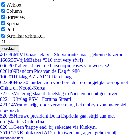
Weblog
Column
(P)review
Special
Poll
Scrollbar gebruiken
opslaan
4
07:36
MIVD-baas lekt via Strava routes naar geheime kazerne
16
06:35
VrijMiBabes #316 (not very sfw!)
6
06:30
Trailers kijken: de bioscoopreleases van week 32
62
01:09
Random Pics van de Dag #1980
1
00:01
Uitslag AZ - ADO Den Haag
6
23:46
Hoe 30 landen zich voorbereiden op mogelijke oorlog met
China en Noord-Korea
3
22:13
Vollering slaat dubbelslag in Nice en neemt geel over
8
22:11
Uitslag PSV - Fortuna Sittard
4
21:14
Vrouw krijgt door verwisseling het embryo van ander stel
ingebracht
5
20:35
Nieuwe president De la Espriella gaat strijd aan met
drugskartels Colombia
8
20:11
Geen 'happy end' bij seksdate via Kinky.nl
35
19:57
XR blokkeert A12 ruim twee uur, agent gebeten bij
aanhouding