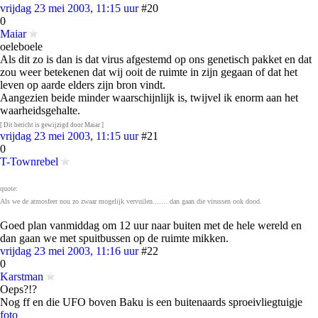
vrijdag 23 mei 2003, 11:15 uur
#20
0
Maiar
oeleboele
Als dit zo is dan is dat virus afgestemd op ons genetisch pakket en dat
zou weer betekenen dat wij ooit de ruimte in zijn gegaan of dat het
leven op aarde elders zijn bron vindt.
Aangezien beide minder waarschijnlijk is, twijvel ik enorm aan het
waarheidsgehalte.
[ Dit bericht is gewijzigd door Maiar ]
vrijdag 23 mei 2003, 11:15 uur
#21
0
T-Townrebel
quote:
Als we de atmosfeer nou zo zwaar mogelijk vervuilen....... dan gaan die virussen ook dood.
Goed plan vanmiddag om 12 uur naar buiten met de hele wereld en
dan gaan we met spuitbussen op de ruimte mikken.
vrijdag 23 mei 2003, 11:16 uur
#22
0
Karstman
Oeps?!?
Nog ff en die UFO boven Baku is een buitenaards sproeivliegtuigje
foto