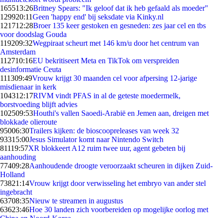
1655
13:26
Britney Spears: "Ik geloof dat ik heb gefaald als moeder"
1299
20:11
Geen 'happy end' bij seksdate via Kinky.nl
1217
12:28
Broer 135 keer gestoken en gesneden: zes jaar cel en tbs
voor doodslag Gouda
1192
09:32
Wegpiraat scheurt met 146 km/u door het centrum van
Amsterdam
1127
10:16
EU bekritiseert Meta en TikTok om verspreiden
desinformatie Ceuta
1113
09:49
Vrouw krijgt 30 maanden cel voor afpersing 12-jarige
misdienaar in kerk
1043
12:17
RIVM vindt PFAS in al de geteste moedermelk,
borstvoeding blijft advies
1025
09:53
Houthi's vallen Saoedi-Arabië en Jemen aan, dreigen met
blokkade olieroute
950
06:30
Trailers kijken: de bioscoopreleases van week 32
933
15:00
Jesus Simulator komt naar Nintendo Switch
811
19:57
XR blokkeert A12 ruim twee uur, agent gebeten bij
aanhouding
774
09:28
Aanhoudende droogte veroorzaakt scheuren in dijken Zuid-
Holland
738
21:14
Vrouw krijgt door verwisseling het embryo van ander stel
ingebracht
637
08:35
Nieuw te streamen in augustus
636
23:46
Hoe 30 landen zich voorbereiden op mogelijke oorlog met