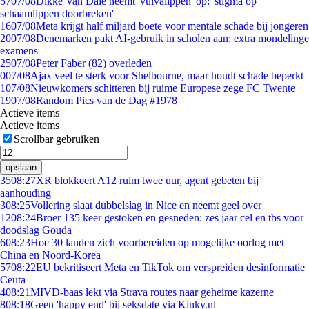
57
07/08
Dikke Van Dale neemt 'vulvalippen' op: 'stigma op
schaamlippen doorbreken'
16
07/08
Meta krijgt half miljard boete voor mentale schade bij jongeren
20
07/08
Denemarken pakt AI-gebruik in scholen aan: extra mondelinge
examens
25
07/08
Peter Faber (82) overleden
0
07/08
Ajax veel te sterk voor Shelbourne, maar houdt schade beperkt
1
07/08
Nieuwkomers schitteren bij ruime Europese zege FC Twente
19
07/08
Random Pics van de Dag #1978
Actieve items
Actieve items
Scrollbar gebruiken
opslaan
35
08:27
XR blokkeert A12 ruim twee uur, agent gebeten bij
aanhouding
3
08:25
Vollering slaat dubbelslag in Nice en neemt geel over
12
08:24
Broer 135 keer gestoken en gesneden: zes jaar cel en tbs voor
doodslag Gouda
6
08:23
Hoe 30 landen zich voorbereiden op mogelijke oorlog met
China en Noord-Korea
57
08:22
EU bekritiseert Meta en TikTok om verspreiden desinformatie
Ceuta
4
08:21
MIVD-baas lekt via Strava routes naar geheime kazerne
8
08:18
Geen 'happy end' bij seksdate via Kinky.nl