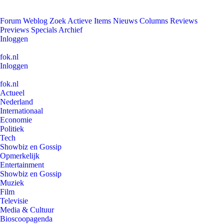
Forum
Weblog
Zoek
Actieve Items
Nieuws
Columns
Reviews
Previews
Specials
Archief
Inloggen
fok.nl
Inloggen
fok.nl
Actueel
Nederland
Internationaal
Economie
Politiek
Tech
Showbiz en Gossip
Opmerkelijk
Entertainment
Showbiz en Gossip
Muziek
Film
Televisie
Media & Cultuur
Bioscoopagenda