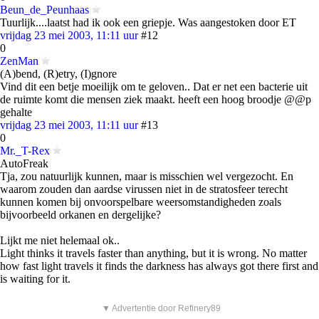
Beun_de_Peunhaas
Tuurlijk....laatst had ik ook een griepje. Was aangestoken door ET
vrijdag 23 mei 2003, 11:11 uur
#12
0
ZenMan
(A)bend, (R)etry, (I)gnore
Vind dit een betje moeilijk om te geloven.. Dat er net een bacterie uit
de ruimte komt die mensen ziek maakt. heeft een hoog broodje @@p
gehalte
vrijdag 23 mei 2003, 11:11 uur
#13
0
Mr._T-Rex
AutoFreak
Tja, zou natuurlijk kunnen, maar is misschien wel vergezocht. En
waarom zouden dan aardse virussen niet in de stratosfeer terecht
kunnen komen bij onvoorspelbare weersomstandigheden zoals
bijvoorbeeld orkanen en dergelijke?
Lijkt me niet helemaal ok..
Light thinks it travels faster than anything, but it is wrong. No matter
how fast light travels it finds the darkness has always got there first and
is waiting for it.
▼ Advertentie door Refinery89