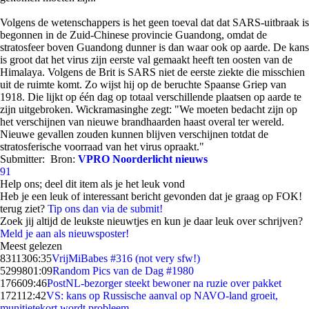
Volgens de wetenschappers is het geen toeval dat dat SARS-uitbraak is
begonnen in de Zuid-Chinese provincie Guandong, omdat de
stratosfeer boven Guandong dunner is dan waar ook op aarde. De kans
is groot dat het virus zijn eerste val gemaakt heeft ten oosten van de
Himalaya. Volgens de Brit is SARS niet de eerste ziekte die misschien
uit de ruimte komt. Zo wijst hij op de beruchte Spaanse Griep van
1918. Die lijkt op één dag op totaal verschillende plaatsen op aarde te
zijn uitgebroken. Wickramasinghe zegt: "We moeten bedacht zijn op
het verschijnen van nieuwe brandhaarden haast overal ter wereld.
Nieuwe gevallen zouden kunnen blijven verschijnen totdat de
stratosferische voorraad van het virus opraakt."
Submitter:
Bron:
VPRO Noorderlicht nieuws
91
Help ons; deel dit item als je het leuk vond
Heb je een leuk of interessant bericht gevonden dat je graag op FOK!
terug ziet?
Tip ons dan via de submit!
Zoek jij altijd de leukste nieuwtjes en kun je daar leuk over schrijven?
Meld je aan als nieuwsposter!
Meest gelezen
83113
06:35
VrijMiBabes #316 (not very sfw!)
52998
01:09
Random Pics van de Dag #1980
1766
09:46
PostNL-bezorger steekt bewoner na ruzie over pakket
1721
12:42
VS: kans op Russische aanval op NAVO-land groeit,
munitietekort wordt probleem