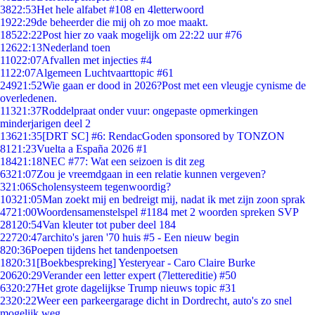
38
22:53
Het hele alfabet #108 en 4letterwoord
19
22:29
de beheerder die mij oh zo moe maakt.
185
22:22
Post hier zo vaak mogelijk om 22:22 uur #76
126
22:13
Nederland toen
110
22:07
Afvallen met injecties #4
11
22:07
Algemeen Luchtvaarttopic #61
249
21:52
Wie gaan er dood in 2026?Post met een vleugje cynisme de
overledenen.
113
21:37
Roddelpraat onder vuur: ongepaste opmerkingen
minderjarigen deel 2
136
21:35
[DRT SC] #6: RendacGoden sponsored by TONZON
81
21:23
Vuelta a España 2026 #1
184
21:18
NEC #77: Wat een seizoen is dit zeg
63
21:07
Zou je vreemdgaan in een relatie kunnen vergeven?
3
21:06
Scholensysteem tegenwoordig?
103
21:05
Man zoekt mij en bedreigt mij, nadat ik met zijn zoon sprak
47
21:00
Woordensamenstelspel #1184 met 2 woorden spreken SVP
281
20:54
Van kleuter tot puber deel 184
227
20:47
archito's jaren '70 huis #5 - Een nieuw begin
8
20:36
Poepen tijdens het tandenpoetsen
18
20:31
[Boekbespreking] Yesteryear - Caro Claire Burke
206
20:29
Verander een letter expert (7lettereditie) #50
63
20:27
Het grote dagelijkse Trump nieuws topic #31
23
20:22
Weer een parkeergarage dicht in Dordrecht, auto's zo snel
mogelijk weg