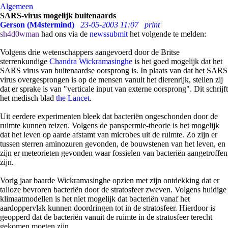
Algemeen
SARS-virus mogelijk buitenaards
Gerson (M4stermind)
23-05-2003 11:07
print
sh4d0wman
had ons via de
newssubmit
het volgende te melden:
Volgens drie wetenschappers aangevoerd door de Britse
sterrenkundige
Chandra Wickramasinghe
is het goed mogelijk dat het
SARS virus van buitenaardse oorsprong is. In plaats van dat het SARS
virus overgesprongen is op de mensen vanuit het dierenrijk, stellen zij
dat er sprake is van "verticale input van externe oorsprong". Dit schrijft
het medisch blad
the Lancet
.
Uit eerdere experimenten bleek dat bacteriën ongeschonden door de
ruimte kunnen reizen. Volgens de panspermie-theorie is het mogelijk
dat het leven op aarde afstamt van microbes uit de ruimte. Zo zijn er
tussen sterren aminozuren gevonden, de bouwstenen van het leven, en
zijn er meteorieten gevonden waar fossielen van bacteriën aangetroffen
zijn.
Vorig jaar baarde Wickramasinghe opzien met zijn ontdekking dat er
talloze bevroren bacteriën door de stratosfeer zweven. Volgens huidige
klimaatmodellen is het niet mogelijk dat bacteriën vanaf het
aardoppervlak kunnen doordringen tot in de stratosfeer. Hierdoor is
geopperd dat de bacteriën vanuit de ruimte in de stratosfeer terecht
gekomen moeten zijn.