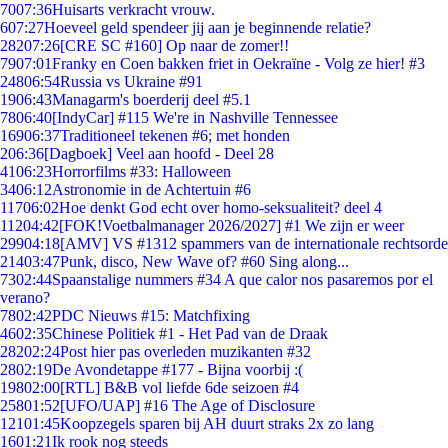
70
07:36
Huisarts verkracht vrouw.
6
07:27
Hoeveel geld spendeer jij aan je beginnende relatie?
282
07:26
[CRE SC #160] Op naar de zomer!!
79
07:01
Franky en Coen bakken friet in Oekraïne - Volg ze hier! #3
248
06:54
Russia vs Ukraine #91
19
06:43
Managarm's boerderij deel #5.1
78
06:40
[IndyCar] #115 We're in Nashville Tennessee
169
06:37
Traditioneel tekenen #6; met honden
2
06:36
[Dagboek] Veel aan hoofd - Deel 28
41
06:23
Horrorfilms #33: Halloween
34
06:12
Astronomie in de Achtertuin #6
117
06:02
Hoe denkt God echt over homo-seksualiteit? deel 4
112
04:42
[FOK!Voetbalmanager 2026/2027] #1 We zijn er weer
299
04:18
[AMV] VS #1312 spammers van de internationale rechtsorde
214
03:47
Punk, disco, New Wave of? #60 Sing along...
73
02:44
Spaanstalige nummers #34 A que calor nos pasaremos por el
verano?
78
02:42
PDC Nieuws #15: Matchfixing
46
02:35
Chinese Politiek #1 - Het Pad van de Draak
282
02:24
Post hier pas overleden muzikanten #32
28
02:19
De Avondetappe #177 - Bijna voorbij :(
198
02:00
[RTL] B&B vol liefde 6de seizoen #4
258
01:52
[UFO/UAP] #16 The Age of Disclosure
121
01:45
Koopzegels sparen bij AH duurt straks 2x zo lang
16
01:21
Ik rook nog steeds