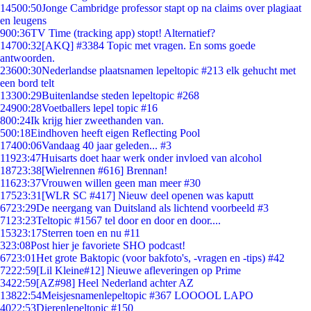
145
00:50
Jonge Cambridge professor stapt op na claims over plagiaat
en leugens
9
00:36
TV Time (tracking app) stopt! Alternatief?
147
00:32
[AKQ] #3384 Topic met vragen. En soms goede
antwoorden.
236
00:30
Nederlandse plaatsnamen lepeltopic #213 elk gehucht met
een bord telt
133
00:29
Buitenlandse steden lepeltopic #268
249
00:28
Voetballers lepel topic #16
8
00:24
Ik krijg hier zweethanden van.
5
00:18
Eindhoven heeft eigen Reflecting Pool
174
00:06
Vandaag 40 jaar geleden... #3
119
23:47
Huisarts doet haar werk onder invloed van alcohol
187
23:38
[Wielrennen #616] Brennan!
116
23:37
Vrouwen willen geen man meer #30
175
23:31
[WLR SC #417] Nieuw deel openen was kaputt
67
23:29
De neergang van Duitsland als lichtend voorbeeld #3
71
23:23
Teltopic #1567 tel door en door en door....
153
23:17
Sterren toen en nu #11
3
23:08
Post hier je favoriete SHO podcast!
67
23:01
Het grote Baktopic (voor bakfoto's, -vragen en -tips) #42
72
22:59
[Lil Kleine#12] Nieuwe afleveringen op Prime
34
22:59
[AZ#98] Heel Nederland achter AZ
138
22:54
Meisjesnamenlepeltopic #367 LOOOOL LAPO
40
22:53
Dierenlepeltopic #150