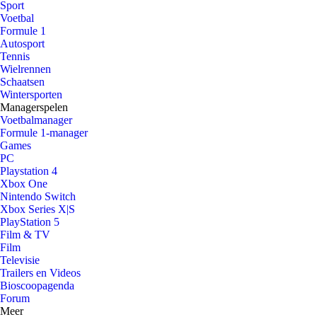
Sport
Voetbal
Formule 1
Autosport
Tennis
Wielrennen
Schaatsen
Wintersporten
Managerspelen
Voetbalmanager
Formule 1-manager
Games
PC
Playstation 4
Xbox One
Nintendo Switch
Xbox Series X|S
PlayStation 5
Film & TV
Film
Televisie
Trailers en Videos
Bioscoopagenda
Forum
Meer