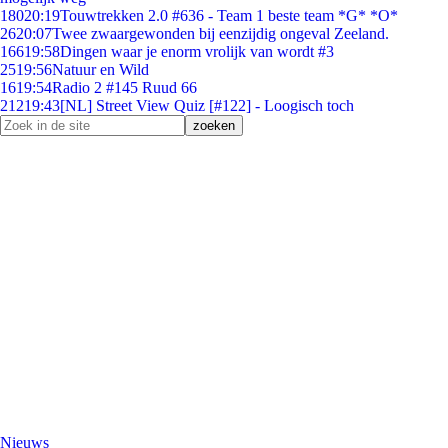
180
20:19
Touwtrekken 2.0 #636 - Team 1 beste team *G* *O*
26
20:07
Twee zwaargewonden bij eenzijdig ongeval Zeeland.
166
19:58
Dingen waar je enorm vrolijk van wordt #3
25
19:56
Natuur en Wild
16
19:54
Radio 2 #145 Ruud 66
212
19:43
[NL] Street View Quiz [#122] - Loogisch toch
Nieuws