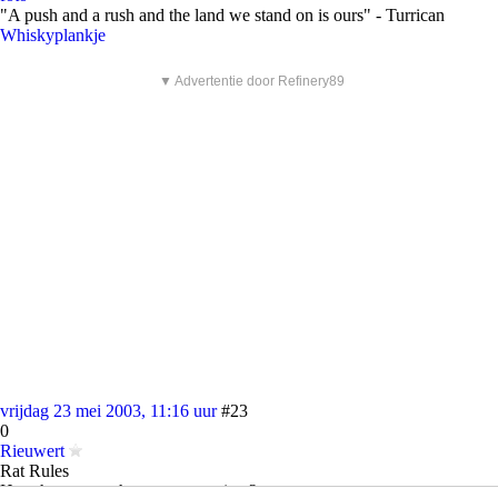
"A push and a rush and the land we stand on is ours" - Turrican
Whiskyplankje
▼ Advertentie door Refinery89
vrijdag 23 mei 2003, 11:16 uur
#23
0
Rieuwert
Rat Rules
Hm.. het was toch een corona-virus?