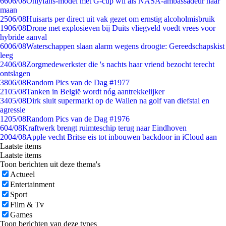
66
06/08
Onlyfans-model met G-cup wil als NASA-ambassadeur naar
maan
25
06/08
Huisarts per direct uit vak gezet om ernstig alcoholmisbruik
19
06/08
Drone met explosieven bij Duits vliegveld voedt vrees voor
hybride aanval
60
06/08
Waterschappen slaan alarm wegens droogte: Gereedschapskist
leeg
24
06/08
Zorgmedewerkster die 's nachts haar vriend bezocht terecht
ontslagen
38
06/08
Random Pics van de Dag #1977
21
05/08
Tanken in België wordt nóg aantrekkelijker
34
05/08
Dirk sluit supermarkt op de Wallen na golf van diefstal en
agressie
12
05/08
Random Pics van de Dag #1976
6
04/08
Kraftwerk brengt ruimteschip terug naar Eindhoven
20
04/08
Apple vecht Britse eis tot inbouwen backdoor in iCloud aan
Laatste items
Laatste items
Toon berichten uit deze thema's
Actueel
Entertainment
Sport
Film & Tv
Games
Toon berichten van deze types