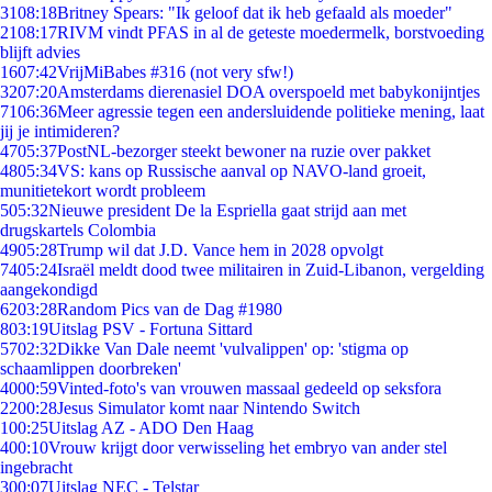
31
08:18
Britney Spears: "Ik geloof dat ik heb gefaald als moeder"
21
08:17
RIVM vindt PFAS in al de geteste moedermelk, borstvoeding
blijft advies
16
07:42
VrijMiBabes #316 (not very sfw!)
32
07:20
Amsterdams dierenasiel DOA overspoeld met babykonijntjes
71
06:36
Meer agressie tegen een andersluidende politieke mening, laat
jij je intimideren?
47
05:37
PostNL-bezorger steekt bewoner na ruzie over pakket
48
05:34
VS: kans op Russische aanval op NAVO-land groeit,
munitietekort wordt probleem
5
05:32
Nieuwe president De la Espriella gaat strijd aan met
drugskartels Colombia
49
05:28
Trump wil dat J.D. Vance hem in 2028 opvolgt
74
05:24
Israël meldt dood twee militairen in Zuid-Libanon, vergelding
aangekondigd
62
03:28
Random Pics van de Dag #1980
8
03:19
Uitslag PSV - Fortuna Sittard
57
02:32
Dikke Van Dale neemt 'vulvalippen' op: 'stigma op
schaamlippen doorbreken'
40
00:59
Vinted-foto's van vrouwen massaal gedeeld op seksfora
22
00:28
Jesus Simulator komt naar Nintendo Switch
1
00:25
Uitslag AZ - ADO Den Haag
4
00:10
Vrouw krijgt door verwisseling het embryo van ander stel
ingebracht
3
00:07
Uitslag NEC - Telstar