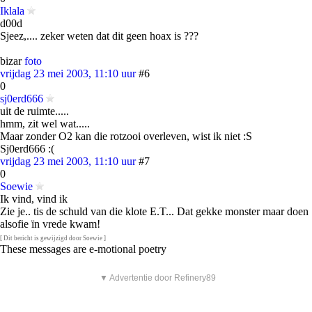
Iklala
d00d
Sjeez,.... zeker weten dat dit geen hoax is ???
bizar
foto
vrijdag 23 mei 2003, 11:10 uur
#6
0
sj0erd666
uit de ruimte.....
hmm, zit wel wat.....
Maar zonder O2 kan die rotzooi overleven, wist ik niet :S
Sj0erd666 :(
vrijdag 23 mei 2003, 11:10 uur
#7
0
Soewie
Ik vind, vind ik
Zie je.. tis de schuld van die klote E.T... Dat gekke monster maar doen
alsofie ïn vrede kwam!
[ Dit bericht is gewijzigd door Soewie ]
These messages are e-motional poetry
▼ Advertentie door Refinery89