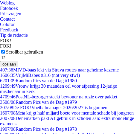
Weblog
Fotoboek
Prijsvragen
Contact
Colofon
Feedback
Tip de redactie
FOK!
FOK!
Scrollbar gebruiken
opslaan
4
07:36
MIVD-baas lekt via Strava routes naar geheime kazerne
16
06:35
VrijMiBabes #316 (not very sfw!)
62
01:09
Random Pics van de Dag #1980
12
09:49
Vrouw krijgt 30 maanden cel voor afpersing 12-jarige
misdienaar in kerk
47
09:46
PostNL-bezorger steekt bewoner na ruzie over pakket
35
08/08
Random Pics van de Dag #1979
2
07/08
De FOK!Voetbalmanager 2026/2027 is begonnen
16
07/08
Meta krijgt half miljard boete voor mentale schade bij jongeren
20
07/08
Denemarken pakt AI-gebruik in scholen aan: extra mondelinge
examens
19
07/08
Random Pics van de Dag #1978