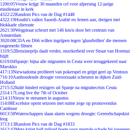
12
00:05
Vrouw krijgt 30 maanden cel voor afpersing 12-jarige
misdienaar in kerk
43
22:22
Random Pics van de Dag #1448
43
22:19
Houthi's vallen Saoedi-Arabië en Jemen aan, dreigen met
blokkade olieroute
26
21:30
Wegpiraat scheurt met 146 km/u door het centrum van
Amsterdam
39
20:08
CDA en D66 willen ingrijpen tegen 'gluurbrillen' die mensen
ongemerkt filmen
13
19:52
Benzineprijs daalt verder, onzekerheid over Straat van Hormuz
blijft
63
19:04
Spanje: bijna alle migranten in Ceuta weer teruggekeerd naar
Marokko
4
17:13
Niewiadoma profiteert van pokerspel en grijpt geel op Ventoux
7
16:10
Aanhoudende droogte veroorzaakt scheuren in dijken Zuid-
Holland
27
15:52
Italië hindert reizigers uit Spanje na migratiecrisis Ceuta
23
14:17
Long live the 7th of October
2
14:11
Nieuw te streamen in augustus
1
14:08
Excelsior opent seizoen met ruime zege op promovendus
Cambuur
60
13:58
Waterschappen slaan alarm wegens droogte: Gereedschapskist
leeg
37
13:13
Random Pics van de Dag #1833
16
12:43
Meta krijgt half miljard boete voor mentale schade bij jongeren