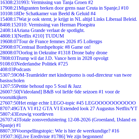
163
08:23
1993: Vermissing van Tanja Groen #2
179
08:21
Migranten breken door grens naar Ceuta in Spanje,l #10
101
08:18
De Schatkamer van Beeld & Geluid #4
154
08:17
Wat je ook stemt, je krijgt in NL altijd Links Liberaal Beleid.
84
08:15
2010: Vermissing van Herman Ploegstra
24
08:14
Ariana Grande verlaat de spotlight.
48
08:13
[Netflix #210] TUDUM
196
08:07
Tour de France femmes 2026 #5 Lollergps
299
08:07
Centraal Bordspeltopic #8 Game on!
280
08:07
Oorlog in Oekraïne #1318 Drone baby drone
78
08:03
Trump wil dat J.D. Vance hem in 2028 opvolgt
91
08:03
Nederlandse Politiek #725
4
08:03
Podcasts
53
07:59
OM-Teamleider met kinderporno is oud-directeur van twee
basisscholen
12
07:55
Petitie behoud npo 5 Soul & Jazz
260
07:50
[Videoland] B&B vol liefde 6de seizoen #1 voor de
vooruitkijkers
276
07:50
Het enige echte LEGO-topic #45 LEGOOOOOOOOOOO
87
07:49
GTA VI #12 GTA VI Extended look 27 Augustus Netflix/YT
58
07:43
Eeuwig voortleven
267
07:43
Totale zonsverduistering 12-08-2026 (Groenland, IJsland en
Spanje) #1
88
07:39
Voorspellingstopic: Wie is hier de weerkundige? #16
195
07:36
[Live Eredivisie #1786] We zijn begonnen!