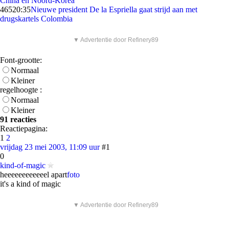
China en Noord-Korea
465
20:35
Nieuwe president De la Espriella gaat strijd aan met
drugskartels Colombia
▼ Advertentie door Refinery89
Font-grootte:
Normaal
Kleiner
regelhoogte :
Normaal
Kleiner
91 reacties
Reactiepagina:
1
2
vrijdag 23 mei 2003, 11:09 uur
#1
0
kind-of-magic
heeeeeeeeeeeel apart
foto
it's a kind of magic
▼ Advertentie door Refinery89