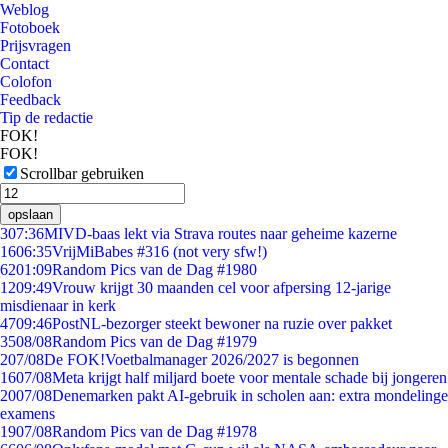
Weblog
Fotoboek
Prijsvragen
Contact
Colofon
Feedback
Tip de redactie
FOK!
FOK!
Scrollbar gebruiken
opslaan
3
07:36
MIVD-baas lekt via Strava routes naar geheime kazerne
16
06:35
VrijMiBabes #316 (not very sfw!)
62
01:09
Random Pics van de Dag #1980
12
09:49
Vrouw krijgt 30 maanden cel voor afpersing 12-jarige
misdienaar in kerk
47
09:46
PostNL-bezorger steekt bewoner na ruzie over pakket
35
08/08
Random Pics van de Dag #1979
2
07/08
De FOK!Voetbalmanager 2026/2027 is begonnen
16
07/08
Meta krijgt half miljard boete voor mentale schade bij jongeren
20
07/08
Denemarken pakt AI-gebruik in scholen aan: extra mondelinge
examens
19
07/08
Random Pics van de Dag #1978