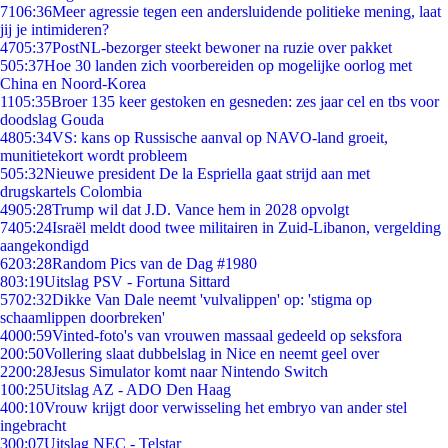
71
06:36
Meer agressie tegen een andersluidende politieke mening, laat
jij je intimideren?
47
05:37
PostNL-bezorger steekt bewoner na ruzie over pakket
5
05:37
Hoe 30 landen zich voorbereiden op mogelijke oorlog met
China en Noord-Korea
11
05:35
Broer 135 keer gestoken en gesneden: zes jaar cel en tbs voor
doodslag Gouda
48
05:34
VS: kans op Russische aanval op NAVO-land groeit,
munitietekort wordt probleem
5
05:32
Nieuwe president De la Espriella gaat strijd aan met
drugskartels Colombia
49
05:28
Trump wil dat J.D. Vance hem in 2028 opvolgt
74
05:24
Israël meldt dood twee militairen in Zuid-Libanon, vergelding
aangekondigd
62
03:28
Random Pics van de Dag #1980
8
03:19
Uitslag PSV - Fortuna Sittard
57
02:32
Dikke Van Dale neemt 'vulvalippen' op: 'stigma op
schaamlippen doorbreken'
40
00:59
Vinted-foto's van vrouwen massaal gedeeld op seksfora
2
00:50
Vollering slaat dubbelslag in Nice en neemt geel over
22
00:28
Jesus Simulator komt naar Nintendo Switch
1
00:25
Uitslag AZ - ADO Den Haag
4
00:10
Vrouw krijgt door verwisseling het embryo van ander stel
ingebracht
3
00:07
Uitslag NEC - Telstar