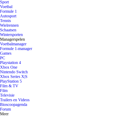
Sport
Voetbal
Formule 1
Autosport
Tennis
Wielrennen
Schaatsen
Wintersporten
Managerspelen
Voetbalmanager
Formule 1-manager
Games
PC
Playstation 4
Xbox One
Nintendo Switch
Xbox Series X|S
PlayStation 5
Film & TV
Film
Televisie
Trailers en Videos
Bioscoopagenda
Forum
Meer