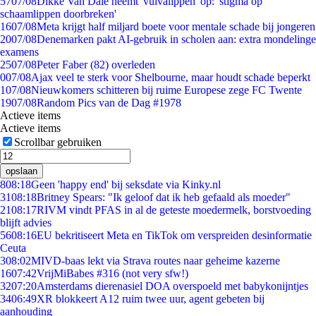
57
07/08
Dikke Van Dale neemt 'vulvalippen' op: 'stigma op
schaamlippen doorbreken'
16
07/08
Meta krijgt half miljard boete voor mentale schade bij jongeren
20
07/08
Denemarken pakt AI-gebruik in scholen aan: extra mondelinge
examens
25
07/08
Peter Faber (82) overleden
0
07/08
Ajax veel te sterk voor Shelbourne, maar houdt schade beperkt
1
07/08
Nieuwkomers schitteren bij ruime Europese zege FC Twente
19
07/08
Random Pics van de Dag #1978
Actieve items
Actieve items
Scrollbar gebruiken
opslaan
8
08:18
Geen 'happy end' bij seksdate via Kinky.nl
31
08:18
Britney Spears: "Ik geloof dat ik heb gefaald als moeder"
21
08:17
RIVM vindt PFAS in al de geteste moedermelk, borstvoeding
blijft advies
56
08:16
EU bekritiseert Meta en TikTok om verspreiden desinformatie
Ceuta
3
08:02
MIVD-baas lekt via Strava routes naar geheime kazerne
16
07:42
VrijMiBabes #316 (not very sfw!)
32
07:20
Amsterdams dierenasiel DOA overspoeld met babykonijntjes
34
06:49
XR blokkeert A12 ruim twee uur, agent gebeten bij
aanhouding