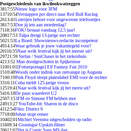
Postgeschiedenis van ikwilookwatzeggen
38
17:55
Nieuw logo voor 3FM
137
10:54
Verstappen per direct naar Red Bull Racing
26
13:41
Loterijen beboet voor ongewenste telefoontjes
38
17:53
Doe jij iets aan moederdag?
71
18:16
FOK! bestaat vandaag 12,5 jaar!
208
17:53
Talpa dreigt 13-jarige met rechter
50
21:53
La Brard: Shownieuws-redactie incompetent
49
14:14
Waar gebruik je jouw vakantiegeld voor?
201
16:55
Naar welk festival kijk jij het meeste uit?
297
21:59
Stefan / SunChaser in het ziekenhuis
42
13:52
Man doodgeschoten in Spijkenisse
110
01:01
[Fotoreportage] Elf Fantasy Fair 2010
15
10:48
Woods onder indruk van ontvangst op Augusta
71
00:19
Pink Floyd sleept platenlabel EMI voor de rechter
33
16:11
Cuba meldt 125-jarige vrouw
125
19:41
Naar welk festival kijk jij het meest uit?
54
16:18
De paus waardeert U2
25
07:15
3FM en Simone FM hebben mot
249
13:27
YouTube-hit: Sharon in de disco
41
12:54
Film: District 9
77
18:00
Johan stopt ermee
104
02:01
Michiel Veenstra uitgescholden op radio
116
09:34
Groningse Upskirt-filmer
206
12:02
Het is Comic Sans MS dag