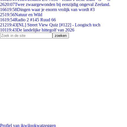
26
20:07
Twee zwaargewonden bij eenzijdig ongeval Zeeland.
166
19:58
Dingen waar je enorm vrolijk van wordt #3
25
19:56
Natuur en Wild
16
19:54
Radio 2 #145 Ruud 66
212
19:43
[NL] Street View Quiz [#122] - Loogisch toch
101
19:43
De landelijke hittegolf van 2026
Profiel van ikwilookwatzeggen