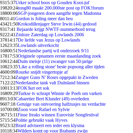
93
15:37
Urker school boos op Gouden Kooi-juf
198
20:24
tong80 maakt 200.000ste post op FOK!forum
188
00:06
SGP-jongeren doen aangifte tegen Madonna
80
11:41
Gordon is Joling meer dan beu
434
21:50
Krokodillenjager Steve Irwin (44) gedood
93
17:41
Bejaarde krijgt NWTF-nummerbord terug
92
22:41
Zinloze Zaterdag op Lowlands 2006
378
14:17
De liefde van Jezus op Lowlands
126
23:35
Lowlands uitverkocht
168
00:51
Nederlandse partij wil onderzoek 9/11
178
17:53
Originele opnamen eerste maanlanding zoek
106
12:44
Duits meisje (11) zwanger van 50-jarige
108
23:35
'Like a rolling stone' beste popsong aller tijden
46
00:09
Rourke snijdt vingertopje af
72
12:34
Zanger Guns N' Roses opgepakt in Zweden
71
22:22
Nederlandse tank valt Duitsland binnen
100
13:13
FOK!ker eet sok
168
09:29
Turkse tv schrapt Winnie de Poeh om varken
89
13:03
Cabaretier Bert Klunder (49) overleden
96
07:18
Getuige van ontvoering halfzusjes nu verdachte
107
00:08
Zoon voor Rafael en Sylvie
367
15:11
Finse freaks winnen Eurovisie Songfestival
57
15:54
Politie gebruikt vaak Hyves
95
23:32
Brard adviseert een ieder een klysma
101
18:34
Wilders komt op voor Brabants zwijn