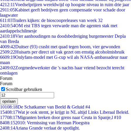
42
12:11
Voedselprijzen wereldwijd op hoogste niveau in ruim drie jaar
29
11:05
Kabinet geeft bedrijven geen compensatie voor schade door
laagwater
6
11:03
Trailers kijken: de bioscoopreleases van week 32
24
10:54
OM eist TBS tegen verwarde man die agenten stak met
aardappelschilmesje
24
10:18
Vier aanhoudingen na doodsbedreiging burgemeester Depla
van Breda
40
09:42
Duitser (93) crasht met quad tegen boom, vier gewonden
25
09:22
Huisarts per direct uit vak gezet om ernstig alcoholmisbruik
66
09:19
Onlyfans-model met G-cup wil als NASA-ambassadeur naar
maan
24
09:02
Zorgmedewerkster die 's nachts haar vriend bezocht terecht
ontslagen
Forum
Forum
Scrollbar gebruiken
opslaan
101
08:18
De Schatkamer van Beeld & Geluid #4
154
08:17
Wat je ook stemt, je krijgt in NL altijd Links Liberaal Beleid.
177
08:17
Migranten breken door grens naar Ceuta in Spanje,l #10
84
08:15
2010: Vermissing van Herman Ploegstra
24
08:14
Ariana Grande verlaat de spotlight.