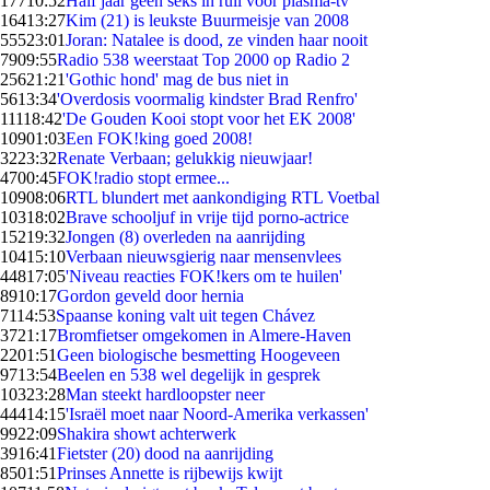
177
10:52
Half jaar geen seks in ruil voor plasma-tv
164
13:27
Kim (21) is leukste Buurmeisje van 2008
555
23:01
Joran: Natalee is dood, ze vinden haar nooit
79
09:55
Radio 538 weerstaat Top 2000 op Radio 2
256
21:21
'Gothic hond' mag de bus niet in
56
13:34
'Overdosis voormalig kindster Brad Renfro'
111
18:42
'De Gouden Kooi stopt voor het EK 2008'
109
01:03
Een FOK!king goed 2008!
32
23:32
Renate Verbaan; gelukkig nieuwjaar!
47
00:45
FOK!radio stopt ermee...
109
08:06
RTL blundert met aankondiging RTL Voetbal
103
18:02
Brave schooljuf in vrije tijd porno-actrice
152
19:32
Jongen (8) overleden na aanrijding
104
15:10
Verbaan nieuwsgierig naar mensenvlees
448
17:05
'Niveau reacties FOK!kers om te huilen'
89
10:17
Gordon geveld door hernia
71
14:53
Spaanse koning valt uit tegen Chávez
37
21:17
Bromfietser omgekomen in Almere-Haven
22
01:51
Geen biologische besmetting Hoogeveen
97
13:54
Beelen en 538 wel degelijk in gesprek
103
23:28
Man steekt hardloopster neer
444
14:15
'Israël moet naar Noord-Amerika verkassen'
99
22:09
Shakira showt achterwerk
39
16:41
Fietster (20) dood na aanrijding
85
01:51
Prinses Annette is rijbewijs kwijt