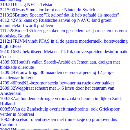
3
19:21
Uitslag NEC - Telstar
22
15:00
Jesus Simulator komt naar Nintendo Switch
31
13:26
Britney Spears: "Ik geloof dat ik heb gefaald als moeder"
48
12:42
VS: kans op Russische aanval op NAVO-land groeit,
munitietekort wordt probleem
11
12:28
Broer 135 keer gestoken en gesneden: zes jaar cel en tbs voor
doodslag Gouda
21
12:17
RIVM vindt PFAS in al de geteste moedermelk, borstvoeding
blijft advies
56
10:16
EU bekritiseert Meta en TikTok om verspreiden desinformatie
Ceuta
43
09:53
Houthi's vallen Saoedi-Arabië en Jemen aan, dreigen met
blokkade olieroute
12
09:49
Vrouw krijgt 30 maanden cel voor afpersing 12-jarige
misdienaar in kerk
47
09:46
PostNL-bezorger steekt bewoner na ruzie over pakket
26
09:32
Wegpiraat scheurt met 146 km/u door het centrum van
Amsterdam
7
09:28
Aanhoudende droogte veroorzaakt scheuren in dijken Zuid-
Holland
0
08:59
Van de Zandschulp overleeft matchpoints, ook Griekspoor
verder in Montreal
1
08:56
Excelsior opent seizoen met ruime zege op promovendus
Cambuur
2
08:35
Nieuw te streamen in augustus