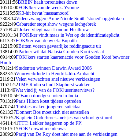
201
11:56
BREIN haalt torrentsites down
105
10:00
FOK!ker van de week: Yvonne
251
15:55
K3-hit bevat 'massamoord'
73
08:14
Video zwangere Anne Nicole Smith 'stoned' opgedoken
92
22:49
Cabaretier stopt show wegens lachgebrek
251
09:41
'Joker' vliegt naar London Heathrow
391
01:34
FOK!ker vindt maas in Wet op de identificatieplicht
61
13:37
FOK!ker van de week: Bupatih
122
15:09
Britten voeren gevaarlijke reddingsactie uit
138
14:05
Partner wil dat Natasia Gouden Kooi verlaat
69
14:09
FOK!kers starten kaartenactie voor Gouden Kooi bewoner
Huub
70
12:14
Studenten winnen Darwin Award 2006
88
23:55
Vuurwerkdode in Hendrik-Ido-Ambacht
21
19:21
Velen verwachten snel nieuwe verkiezingen
115
21:52
TMF Radio schudt Staphorst wakker
11
13:49
Wat vind jij van de FOK!userinterviews?
165
10:56
Osama doodgeschoten in India
70
13:19
Paris Hilton kotst tijdens optreden
47
07:41
'Puistjes maken jongeren suïcidaal'
62
13:37
Donner: Bos moet zich niet aanstellen
39
10:52
Kapitein Onderbroek-meisjes van school gestuurd
464
14:41
TTT: Lekker baggeren op de FP!
216
15:15
FOK! downtime nieuws
28
09:20
Partij van De Roy doet niet mee aan de verkiezingen