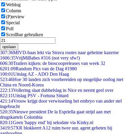
Weblog
Column
(P)review
Special
Poll
Scrollbar gebruiken
opslaan
3
07:36
MIVD-baas lekt via Strava routes naar geheime kazerne
16
06:35
VrijMiBabes #316 (not very sfw!)
6
06:30
Trailers kijken: de bioscoopreleases van week 32
62
01:09
Random Pics van de Dag #1980
1
00:01
Uitslag AZ - ADO Den Haag
5
23:46
Hoe 30 landen zich voorbereiden op mogelijke oorlog met
China en Noord-Korea
2
22:13
Vollering slaat dubbelslag in Nice en neemt geel over
8
22:11
Uitslag PSV - Fortuna Sittard
4
21:14
Vrouw krijgt door verwisseling het embryo van ander stel
ingebracht
5
20:35
Nieuwe president De la Espriella gaat strijd aan met
drugskartels Colombia
8
20:11
Geen 'happy end' bij seksdate via Kinky.nl
34
19:57
XR blokkeert A12 ruim twee uur, agent gebeten bij
aanhouding