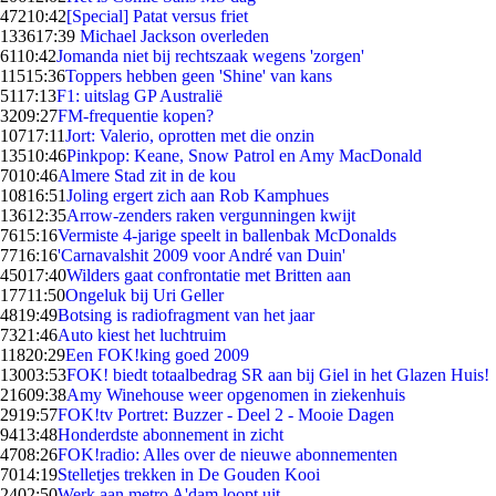
472
10:42
[Special] Patat versus friet
1336
17:39
Michael Jackson overleden
61
10:42
Jomanda niet bij rechtszaak wegens 'zorgen'
115
15:36
Toppers hebben geen 'Shine' van kans
51
17:13
F1: uitslag GP Australië
32
09:27
FM-frequentie kopen?
107
17:11
Jort: Valerio, oprotten met die onzin
135
10:46
Pinkpop: Keane, Snow Patrol en Amy MacDonald
70
10:46
Almere Stad zit in de kou
108
16:51
Joling ergert zich aan Rob Kamphues
136
12:35
Arrow-zenders raken vergunningen kwijt
76
15:16
Vermiste 4-jarige speelt in ballenbak McDonalds
77
16:16
'Carnavalshit 2009 voor André van Duin'
450
17:40
Wilders gaat confrontatie met Britten aan
177
11:50
Ongeluk bij Uri Geller
48
19:49
Botsing is radiofragment van het jaar
73
21:46
Auto kiest het luchtruim
118
20:29
Een FOK!king goed 2009
130
03:53
FOK! biedt totaalbedrag SR aan bij Giel in het Glazen Huis!
216
09:38
Amy Winehouse weer opgenomen in ziekenhuis
29
19:57
FOK!tv Portret: Buzzer - Deel 2 - Mooie Dagen
94
13:48
Honderdste abonnement in zicht
47
08:26
FOK!radio: Alles over de nieuwe abonnementen
70
14:19
Stelletjes trekken in De Gouden Kooi
24
02:50
Werk aan metro A'dam loopt uit