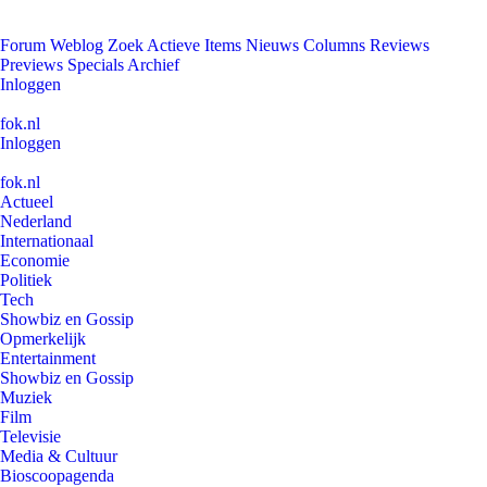
Forum
Weblog
Zoek
Actieve Items
Nieuws
Columns
Reviews
Previews
Specials
Archief
Inloggen
fok.nl
Inloggen
fok.nl
Actueel
Nederland
Internationaal
Economie
Politiek
Tech
Showbiz en Gossip
Opmerkelijk
Entertainment
Showbiz en Gossip
Muziek
Film
Televisie
Media & Cultuur
Bioscoopagenda