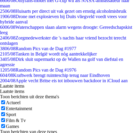
66
06/08
Onlyfans-model met G-cup wil als NASA-ambassadeur naar
maan
25
06/08
Huisarts per direct uit vak gezet om ernstig alcoholmisbruik
19
06/08
Drone met explosieven bij Duits vliegveld voedt vrees voor
hybride aanval
60
06/08
Waterschappen slaan alarm wegens droogte: Gereedschapskist
leeg
24
06/08
Zorgmedewerkster die 's nachts haar vriend bezocht terecht
ontslagen
38
06/08
Random Pics van de Dag #1977
21
05/08
Tanken in België wordt nóg aantrekkelijker
34
05/08
Dirk sluit supermarkt op de Wallen na golf van diefstal en
agressie
12
05/08
Random Pics van de Dag #1976
6
04/08
Kraftwerk brengt ruimteschip terug naar Eindhoven
20
04/08
Apple vecht Britse eis tot inbouwen backdoor in iCloud aan
Laatste items
Laatste items
Toon berichten uit deze thema's
Actueel
Entertainment
Sport
Film & Tv
Games
Toon berichten van deze types