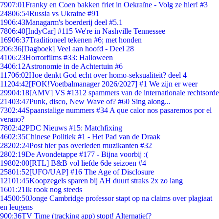
79
07:01
Franky en Coen bakken friet in Oekraïne - Volg ze hier! #3
248
06:54
Russia vs Ukraine #91
19
06:43
Managarm's boerderij deel #5.1
78
06:40
[IndyCar] #115 We're in Nashville Tennessee
169
06:37
Traditioneel tekenen #6; met honden
2
06:36
[Dagboek] Veel aan hoofd - Deel 28
41
06:23
Horrorfilms #33: Halloween
34
06:12
Astronomie in de Achtertuin #6
117
06:02
Hoe denkt God echt over homo-seksualiteit? deel 4
112
04:42
[FOK!Voetbalmanager 2026/2027] #1 We zijn er weer
299
04:18
[AMV] VS #1312 spammers van de internationale rechtsorde
214
03:47
Punk, disco, New Wave of? #60 Sing along...
73
02:44
Spaanstalige nummers #34 A que calor nos pasaremos por el
verano?
78
02:42
PDC Nieuws #15: Matchfixing
46
02:35
Chinese Politiek #1 - Het Pad van de Draak
282
02:24
Post hier pas overleden muzikanten #32
28
02:19
De Avondetappe #177 - Bijna voorbij :(
198
02:00
[RTL] B&B vol liefde 6de seizoen #4
258
01:52
[UFO/UAP] #16 The Age of Disclosure
121
01:45
Koopzegels sparen bij AH duurt straks 2x zo lang
16
01:21
Ik rook nog steeds
145
00:50
Jonge Cambridge professor stapt op na claims over plagiaat
en leugens
9
00:36
TV Time (tracking app) stopt! Alternatief?