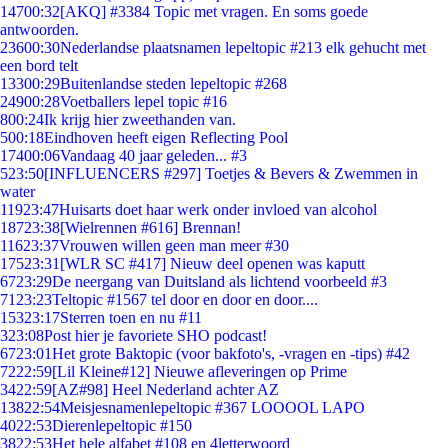
147
00:32
[AKQ] #3384 Topic met vragen. En soms goede
antwoorden.
236
00:30
Nederlandse plaatsnamen lepeltopic #213 elk gehucht met
een bord telt
133
00:29
Buitenlandse steden lepeltopic #268
249
00:28
Voetballers lepel topic #16
8
00:24
Ik krijg hier zweethanden van.
5
00:18
Eindhoven heeft eigen Reflecting Pool
174
00:06
Vandaag 40 jaar geleden... #3
5
23:50
[INFLUENCERS #297] Toetjes & Bevers & Zwemmen in
water
119
23:47
Huisarts doet haar werk onder invloed van alcohol
187
23:38
[Wielrennen #616] Brennan!
116
23:37
Vrouwen willen geen man meer #30
175
23:31
[WLR SC #417] Nieuw deel openen was kaputt
67
23:29
De neergang van Duitsland als lichtend voorbeeld #3
71
23:23
Teltopic #1567 tel door en door en door....
153
23:17
Sterren toen en nu #11
3
23:08
Post hier je favoriete SHO podcast!
67
23:01
Het grote Baktopic (voor bakfoto's, -vragen en -tips) #42
72
22:59
[Lil Kleine#12] Nieuwe afleveringen op Prime
34
22:59
[AZ#98] Heel Nederland achter AZ
138
22:54
Meisjesnamenlepeltopic #367 LOOOOL LAPO
40
22:53
Dierenlepeltopic #150
38
22:53
Het hele alfabet #108 en 4letterwoord