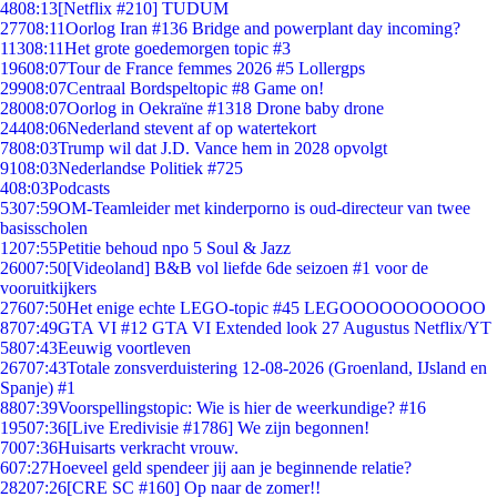
48
08:13
[Netflix #210] TUDUM
277
08:11
Oorlog Iran #136 Bridge and powerplant day incoming?
113
08:11
Het grote goedemorgen topic #3
196
08:07
Tour de France femmes 2026 #5 Lollergps
299
08:07
Centraal Bordspeltopic #8 Game on!
280
08:07
Oorlog in Oekraïne #1318 Drone baby drone
244
08:06
Nederland stevent af op watertekort
78
08:03
Trump wil dat J.D. Vance hem in 2028 opvolgt
91
08:03
Nederlandse Politiek #725
4
08:03
Podcasts
53
07:59
OM-Teamleider met kinderporno is oud-directeur van twee
basisscholen
12
07:55
Petitie behoud npo 5 Soul & Jazz
260
07:50
[Videoland] B&B vol liefde 6de seizoen #1 voor de
vooruitkijkers
276
07:50
Het enige echte LEGO-topic #45 LEGOOOOOOOOOOO
87
07:49
GTA VI #12 GTA VI Extended look 27 Augustus Netflix/YT
58
07:43
Eeuwig voortleven
267
07:43
Totale zonsverduistering 12-08-2026 (Groenland, IJsland en
Spanje) #1
88
07:39
Voorspellingstopic: Wie is hier de weerkundige? #16
195
07:36
[Live Eredivisie #1786] We zijn begonnen!
70
07:36
Huisarts verkracht vrouw.
6
07:27
Hoeveel geld spendeer jij aan je beginnende relatie?
282
07:26
[CRE SC #160] Op naar de zomer!!