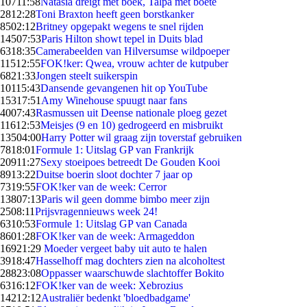
107
11:58
Natasia dreigt met boek, Talpa met boete
28
12:28
Toni Braxton heeft geen borstkanker
85
02:12
Britney opgepakt wegens te snel rijden
145
07:53
Paris Hilton showt tepel in Duits blad
63
18:35
Camerabeelden van Hilversumse wildpoeper
115
12:55
FOK!ker: Qwea, vrouw achter de kutpuber
68
21:33
Jongen steelt suikerspin
101
15:43
Dansende gevangenen hit op YouTube
153
17:51
Amy Winehouse spuugt naar fans
40
07:43
Rasmussen uit Deense nationale ploeg gezet
116
12:53
Meisjes (9 en 10) gedrogeerd en misbruikt
135
04:00
Harry Potter wil graag zijn toverstaf gebruiken
78
18:01
Formule 1: Uitslag GP van Frankrijk
209
11:27
Sexy stoeipoes betreedt De Gouden Kooi
89
13:22
Duitse boerin sloot dochter 7 jaar op
73
19:55
FOK!ker van de week: Cerror
138
07:13
Paris wil geen domme bimbo meer zijn
25
08:11
Prijsvragennieuws week 24!
63
10:53
Formule 1: Uitslag GP van Canada
86
01:28
FOK!ker van de week: Armageddon
169
21:29
Moeder vergeet baby uit auto te halen
39
18:47
Hasselhoff mag dochters zien na alcoholtest
288
23:08
Oppasser waarschuwde slachtoffer Bokito
63
16:12
FOK!ker van de week: Xebrozius
142
12:12
Australiër bedenkt 'bloedbadgame'