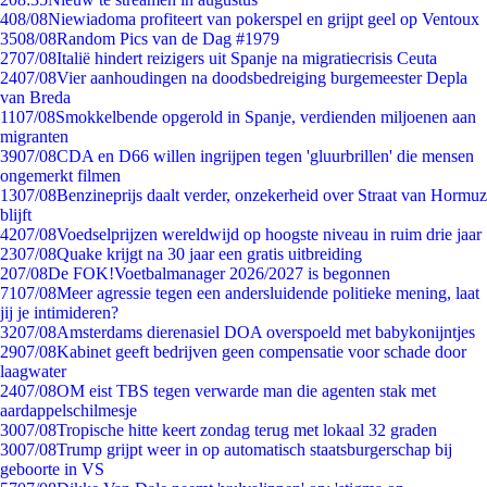
4
08/08
Niewiadoma profiteert van pokerspel en grijpt geel op Ventoux
35
08/08
Random Pics van de Dag #1979
27
07/08
Italië hindert reizigers uit Spanje na migratiecrisis Ceuta
24
07/08
Vier aanhoudingen na doodsbedreiging burgemeester Depla
van Breda
11
07/08
Smokkelbende opgerold in Spanje, verdienden miljoenen aan
migranten
39
07/08
CDA en D66 willen ingrijpen tegen 'gluurbrillen' die mensen
ongemerkt filmen
13
07/08
Benzineprijs daalt verder, onzekerheid over Straat van Hormuz
blijft
42
07/08
Voedselprijzen wereldwijd op hoogste niveau in ruim drie jaar
23
07/08
Quake krijgt na 30 jaar een gratis uitbreiding
2
07/08
De FOK!Voetbalmanager 2026/2027 is begonnen
71
07/08
Meer agressie tegen een andersluidende politieke mening, laat
jij je intimideren?
32
07/08
Amsterdams dierenasiel DOA overspoeld met babykonijntjes
29
07/08
Kabinet geeft bedrijven geen compensatie voor schade door
laagwater
24
07/08
OM eist TBS tegen verwarde man die agenten stak met
aardappelschilmesje
30
07/08
Tropische hitte keert zondag terug met lokaal 32 graden
30
07/08
Trump grijpt weer in op automatisch staatsburgerschap bij
geboorte in VS