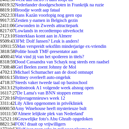
60
19:32
Nederlander doodgeschoten in Frankrijk na ruzie
88
19:10
Broodje wordt aap fataal
29
22:33
Hans Kazàn voorlopig nog geen opa
99
17:35
Zestien y-namen in Belgisch gezin
24
11:06
Gewonden in Zweeds attractiepark
82
17:07
Lowlands in recordtempo uitverkocht
71
23:10
Sinterklaas komt aan in Almere
95
09:43
3FM: Dolf Jansen? Leuk is anders!
109
11:55
Man verspreidt seksfilm minderjarige ex-vriendin
38
18:58
Politie houdt TMF-presentator aan
40
00:41
Wat vind jij van het spoileren in titels?
83
18:59
Dood Cassandra van Schayk nog steeds een raadsel
73
08:48
Giel Beelen zoent Johnny de Mol
47
02:13
Michael Schumacher aan de dood ontsnapt
80
16:15
Britney overleeft auto-ongeluk
47
18:37
Steeds vaker tweede taal op basisschool
26
13:12
Spitsstrook A1 volgende week alsnog open
161
17:27
De Lama's van BNN stoppen ermee
27
20:16
Prijsvragennieuws week 12
33
11:42
Lily Allen opgenomen in privékliniek
69
00:50
Amy Winehouse heeft mysterieuze bult
101
11:50
'Almere lelijkste plek van Nederland'
525
21:16
Gruwelijke foto's Abu Ghraib opgedoken
88
21:34
FOK! draait op vrijwilligers