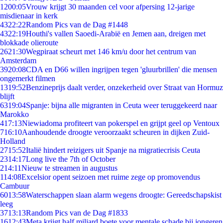
12
00:05
Vrouw krijgt 30 maanden cel voor afpersing 12-jarige
misdienaar in kerk
43
22:22
Random Pics van de Dag #1448
43
22:19
Houthi's vallen Saoedi-Arabië en Jemen aan, dreigen met
blokkade olieroute
26
21:30
Wegpiraat scheurt met 146 km/u door het centrum van
Amsterdam
39
20:08
CDA en D66 willen ingrijpen tegen 'gluurbrillen' die mensen
ongemerkt filmen
13
19:52
Benzineprijs daalt verder, onzekerheid over Straat van Hormuz
blijft
63
19:04
Spanje: bijna alle migranten in Ceuta weer teruggekeerd naar
Marokko
4
17:13
Niewiadoma profiteert van pokerspel en grijpt geel op Ventoux
7
16:10
Aanhoudende droogte veroorzaakt scheuren in dijken Zuid-
Holland
27
15:52
Italië hindert reizigers uit Spanje na migratiecrisis Ceuta
23
14:17
Long live the 7th of October
2
14:11
Nieuw te streamen in augustus
1
14:08
Excelsior opent seizoen met ruime zege op promovendus
Cambuur
60
13:58
Waterschappen slaan alarm wegens droogte: Gereedschapskist
leeg
37
13:13
Random Pics van de Dag #1833
16
12:43
Meta krijgt half miljard boete voor mentale schade bij jongeren