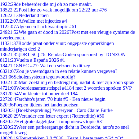
19
22:29
de beheerder die mij oh zo moe maakt.
185
22:22
Post hier zo vaak mogelijk om 22:22 uur #76
126
22:13
Nederland toen
110
22:07
Afvallen met injecties #4
11
22:07
Algemeen Luchtvaarttopic #61
249
21:52
Wie gaan er dood in 2026?Post met een vleugje cynisme de
overledenen.
113
21:37
Roddelpraat onder vuur: ongepaste opmerkingen
minderjarigen deel 2
136
21:35
[DRT SC] #6: RendacGoden sponsored by TONZON
81
21:23
Vuelta a España 2026 #1
184
21:18
NEC #77: Wat een seizoen is dit zeg
63
21:07
Zou je vreemdgaan in een relatie kunnen vergeven?
3
21:06
Scholensysteem tegenwoordig?
103
21:05
Man zoekt mij en bedreigt mij, nadat ik met zijn zoon sprak
47
21:00
Woordensamenstelspel #1184 met 2 woorden spreken SVP
281
20:54
Van kleuter tot puber deel 184
227
20:47
archito's jaren '70 huis #5 - Een nieuw begin
8
20:36
Poepen tijdens het tandenpoetsen
18
20:31
[Boekbespreking] Yesteryear - Caro Claire Burke
206
20:29
Verander een letter expert (7lettereditie) #50
63
20:27
Het grote dagelijkse Trump nieuws topic #31
23
20:22
Weer een parkeergarage dicht in Dordrecht, auto's zo snel
mogelijk weg
180
20:19
Touwtrekken 2.0 #636 - Team 1 beste team *G* *O*