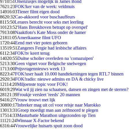
97
10:51
Olsenzusjes mogelijk in James Bond
76
21:23
FOK!ker van de week: veldmuis
149
16:03
Tiener filmt eigen dood
86
20:32
Cao-akkoord voor buschauffeurs
81
15:50
Lerares berecht voor seks met leerling
101
23:52
'Hans Breukhoven betrapt op overspel'
79
13:08
Naaktfoto's Kate Moss onder de hamer
218
11:05
Amerikaanse filmt UFO
17
20:44
Eend met vier poten geboren
135
19:51
Zangeres Fergie had lesbische affaires
61
12:34
FOK!tv keert terug
140
20:55
Duitse scholier overleden na 'comazuipen'
52
13:30
Geen vignet voor Belgische snelwegen
17
13:00
Prijsvragennieuws week 13
82
23:47
FOK!user haalt 10.000 handtekeningen tegen RTL7 binnen
29
20:34
FOK!radio: nieuwe admins en DA & chicky live
121
14:20
Miljoenste topic voor FOK!
60
19:29
Wat wil jij zien na schaatsen, dansen en zingen met de sterren?
281
21:39
Froukje versleet 'reeds' 20 mannen
94
16:27
Vrouw trouwt met lijk
308
00:17
Inbreker mag uit cel voor reisje naar Marokko
130
13:31
Groep moedigt man aan zelfmoord te plegen
175
14:33
Masturbatie Marathon uitgezonden op Tien
111
21:24
Winnaar X-Factor bekend
63
16:44
Vrouwelijke huisarts spuit zoon dood