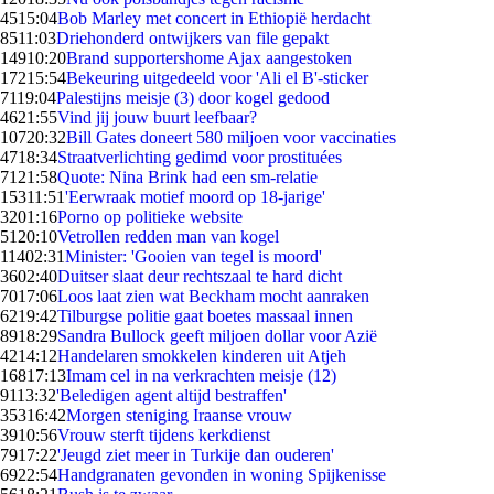
45
15:04
Bob Marley met concert in Ethiopië herdacht
85
11:03
Driehonderd ontwijkers van file gepakt
149
10:20
Brand supportershome Ajax aangestoken
172
15:54
Bekeuring uitgedeeld voor 'Ali el B'-sticker
71
19:04
Palestijns meisje (3) door kogel gedood
46
21:55
Vind jij jouw buurt leefbaar?
107
20:32
Bill Gates doneert 580 miljoen voor vaccinaties
47
18:34
Straatverlichting gedimd voor prostituées
71
21:58
Quote: Nina Brink had een sm-relatie
153
11:51
'Eerwraak motief moord op 18-jarige'
32
01:16
Porno op politieke website
51
20:10
Vetrollen redden man van kogel
114
02:31
Minister: 'Gooien van tegel is moord'
36
02:40
Duitser slaat deur rechtszaal te hard dicht
70
17:06
Loos laat zien wat Beckham mocht aanraken
62
19:42
Tilburgse politie gaat boetes massaal innen
89
18:29
Sandra Bullock geeft miljoen dollar voor Azië
42
14:12
Handelaren smokkelen kinderen uit Atjeh
168
17:13
Imam cel in na verkrachten meisje (12)
91
13:32
'Beledigen agent altijd bestraffen'
353
16:42
Morgen steniging Iraanse vrouw
39
10:56
Vrouw sterft tijdens kerkdienst
79
17:22
'Jeugd ziet meer in Turkije dan ouderen'
69
22:54
Handgranaten gevonden in woning Spijkenisse