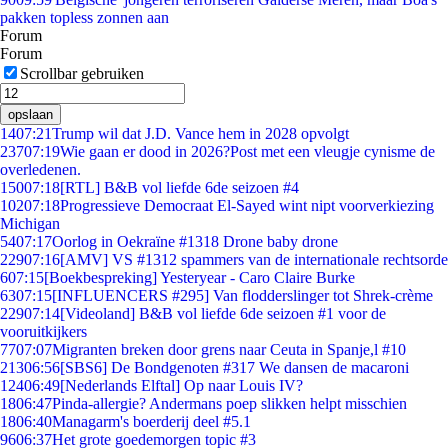
pakken topless zonnen aan
Forum
Forum
Scrollbar gebruiken
opslaan
14
07:21
Trump wil dat J.D. Vance hem in 2028 opvolgt
237
07:19
Wie gaan er dood in 2026?Post met een vleugje cynisme de
overledenen.
150
07:18
[RTL] B&B vol liefde 6de seizoen #4
102
07:18
Progressieve Democraat El-Sayed wint nipt voorverkiezing
Michigan
54
07:17
Oorlog in Oekraïne #1318 Drone baby drone
229
07:16
[AMV] VS #1312 spammers van de internationale rechtsorde
6
07:15
[Boekbespreking] Yesteryear - Caro Claire Burke
63
07:15
[INFLUENCERS #295] Van flodderslinger tot Shrek-crème
229
07:14
[Videoland] B&B vol liefde 6de seizoen #1 voor de
vooruitkijkers
77
07:07
Migranten breken door grens naar Ceuta in Spanje,l #10
213
06:56
[SBS6] De Bondgenoten #317 We dansen de macaroni
124
06:49
[Nederlands Elftal] Op naar Louis IV?
18
06:47
Pinda-allergie? Andermans poep slikken helpt misschien
18
06:40
Managarm's boerderij deel #5.1
96
06:37
Het grote goedemorgen topic #3