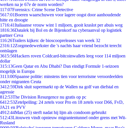
werken na je 67e de norm worden?
1
17:07
Forensics: Crime Scene Detective
56
17:01
Boeren waarschuwen voor lagere oogst door aanhoudende
hitte en droogte
17
16:41
Italiaanse vrouw wint 1 miljoen, gooit kraslot per abuis weg
18
16:36
Datalek bij Bol en de Bijenkorf na cyberaanval op logistiek
partner Ceva
1
16:26
Trailers kijken: de bioscoopreleases van week 32
23
16:12
Zorgmedewerkster die 's nachts haar vriend bezocht terecht
ontslagen
36
15:56
Hackers roven Coldcard-bitcoinwallets leeg voor 114 miljoen
dollar
3
15:13
Geen Qatar en Abu Dhabi? Dan eindigt Formule 1-seizoen
mogelijk in Europa
31
13:00
Spaanse politie: minstens tien voor terrorisme veroordeelden
onder migranten Ceuta
34
12:59
Dirk sluit supermarkt op de Wallen na golf van diefstal en
agressie
8
12:53
The Division Resurgence nu gratis op pc
64
12:53
Zetelpeiling: 24 zetels voor Pro en 18 zetels voor D66, FvD,
JA21 en PVV
49
12:44
Man (25) sterft nadat hij lijm als condoom gebruikt
5
12:43
Litouwen vindt opnieuw migrantentunnel onder grens met Wit-
Rusland
90
09:59
'Belgische' jongeren terroriseren Galderse Meren, maar Boa's