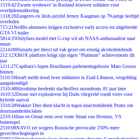
15
19:42
'Zwarte weduwes' in Rusland trouwen soldaten voor
overlijdensuitkering
13
18:20
Zangeres en Idols-jurylid Jerney Kaagman op 79-jarige leeftijd
overleden
7
15:21
Netflix-abonnees krijgen exclusieve early access tot uitgebreide
GTA VI trailer
58
14:35
Onlyfans-model met G-cup wil als NASA-ambassadeur naar
maan
22
14:09
Huisarts per direct uit vak gezet om ernstig alcoholmisbruik
2
12:12
XBOX platform krijgt zijn eigen "Platinum" achievements dit
jaar
12
11:27
Capibara's lopen Braziliaans parlementsgebouw Mato Grosso
binnen
51
10:59
Israël meldt dood twee militairen in Zuid-Libanon, vergelding
aangekondigd
15
10:48
Hiroshima herdenkt slachtoffers atoombom, 81 jaar later
16
10:32
Drone met explosieven bij Duits vliegveld voedt vrees voor
hybride aanval
33
10:28
Wakker Dier dient klacht in tegen insectenfabriek Protix om
duurzaamheidsclaims
22
10:16
Iran en Oman eens over route Straat van Hormuz, VS
buitenspel
25
10:08
NAVO zet wegens Russische provocatie 250% meer
gevechtsvliegtuigen in
56
09:33
Waterschappen slaan alarm wegens droogte: Gereedschapskist