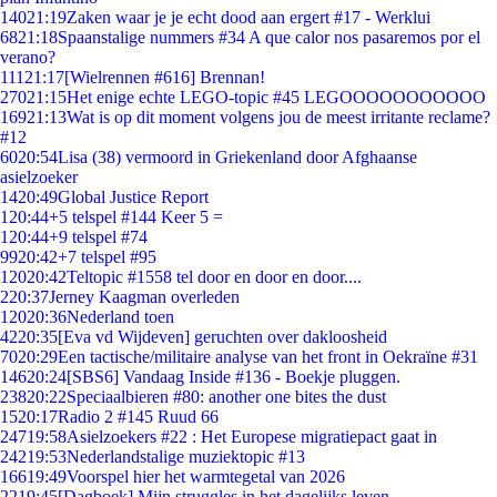
140
21:19
Zaken waar je je echt dood aan ergert #17 - Werklui
68
21:18
Spaanstalige nummers #34 A que calor nos pasaremos por el
verano?
111
21:17
[Wielrennen #616] Brennan!
270
21:15
Het enige echte LEGO-topic #45 LEGOOOOOOOOOOO
169
21:13
Wat is op dit moment volgens jou de meest irritante reclame?
#12
60
20:54
Lisa (38) vermoord in Griekenland door Afghaanse
asielzoeker
14
20:49
Global Justice Report
1
20:44
+5 telspel #144 Keer 5 =
1
20:44
+9 telspel #74
99
20:42
+7 telspel #95
120
20:42
Teltopic #1558 tel door en door en door....
2
20:37
Jerney Kaagman overleden
120
20:36
Nederland toen
42
20:35
[Eva vd Wijdeven] geruchten over dakloosheid
70
20:29
Een tactische/militaire analyse van het front in Oekraïne #31
146
20:24
[SBS6] Vandaag Inside #136 - Boekje pluggen.
238
20:22
Speciaalbieren #80: another one bites the dust
15
20:17
Radio 2 #145 Ruud 66
247
19:58
Asielzoekers #22 : Het Europese migratiepact gaat in
242
19:53
Nederlandstalige muziektopic #13
166
19:49
Voorspel hier het warmtegetal van 2026
22
19:45
[Dagboek] Mijn struggles in het dagelijks leven