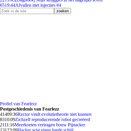
65
19:44
Afvallen met injecties #4
Profiel van Fearlezz
Postgeschiedenis van Fearlezz
414
09:36
Rector vindt evolutietheorie niet kunnen
83
10:09
Zichzelf reproducerende robot gecreëerd
21
11:16
Meerkoeten vertragen bouw Pijnacker
131
23:09
Hacker wist eigen harde schijf