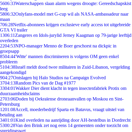
56
06:33
Waterschappen slaan alarm wegens droogte: Gereedschapskist
leeg
58
06:32
Onlyfans-model met G-cup wil als NASA-ambassadeur naar
maan
7
06:28
Netflix-abonnees krijgen exclusieve early access tot uitgebreide
GTA VI trailer
13
06:11
Zangeres en Idols-jurylid Jerney Kaagman op 79-jarige leeftijd
overleden
22
04:53
NPO-manager Menno de Boer geschorst na dickpic in
groepsapp
85
04:44
'Witte' mannen discrimineren is volgens OM geen enkel
probleem
51
04:38
Israël meldt dood twee militairen in Zuid-Libanon, vergelding
aangekondigd
9
04:27
Ontslagen bij Halo Studios na Campaign Evolved
37
04:13
Random Pics van de Dag #1977
33
04:01
Wakker Dier dient klacht in tegen insectenfabriek Protix om
duurzaamheidsclaims
27
03:06
Doden bij Oekraïense droneaanvallen op Moskou en Sint-
Petersburg
12
01:08
Accell, moederbedrijf Sparta en Batavus, vraagt uitstel van
betaling aan
34
01:01
Kind overleden na aanrijding door AH-bestelbus in Dordrecht
53
00:28
Van den Brink zet nog eens 14 gemeenten onder toezicht om
spreidingswet