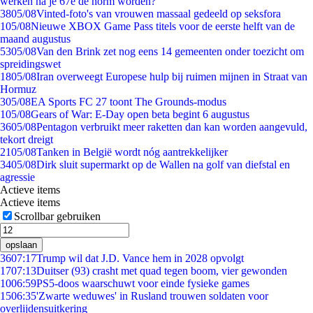
werken na je 67e de norm worden?
38
05/08
Vinted-foto's van vrouwen massaal gedeeld op seksfora
1
05/08
Nieuwe XBOX Game Pass titels voor de eerste helft van de
maand augustus
53
05/08
Van den Brink zet nog eens 14 gemeenten onder toezicht om
spreidingswet
18
05/08
Iran overweegt Europese hulp bij ruimen mijnen in Straat van
Hormuz
3
05/08
EA Sports FC 27 toont The Grounds-modus
1
05/08
Gears of War: E-Day open beta begint 6 augustus
36
05/08
Pentagon verbruikt meer raketten dan kan worden aangevuld,
tekort dreigt
21
05/08
Tanken in België wordt nóg aantrekkelijker
34
05/08
Dirk sluit supermarkt op de Wallen na golf van diefstal en
agressie
Actieve items
Actieve items
Scrollbar gebruiken
opslaan
36
07:17
Trump wil dat J.D. Vance hem in 2028 opvolgt
17
07:13
Duitser (93) crasht met quad tegen boom, vier gewonden
10
06:59
PS5-doos waarschuwt voor einde fysieke games
15
06:35
'Zwarte weduwes' in Rusland trouwen soldaten voor
overlijdensuitkering