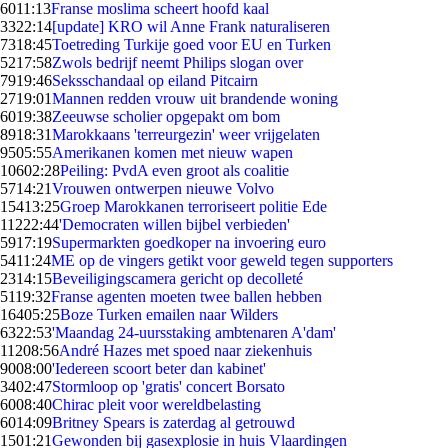
60
11:13
Franse moslima scheert hoofd kaal
33
22:14
[update] KRO wil Anne Frank naturaliseren
73
18:45
Toetreding Turkije goed voor EU en Turken
52
17:58
Zwols bedrijf neemt Philips slogan over
79
19:46
Seksschandaal op eiland Pitcairn
27
19:01
Mannen redden vrouw uit brandende woning
60
19:38
Zeeuwse scholier opgepakt om bom
89
18:31
Marokkaans 'terreurgezin' weer vrijgelaten
95
05:55
Amerikanen komen met nieuw wapen
106
02:28
Peiling: PvdA even groot als coalitie
57
14:21
Vrouwen ontwerpen nieuwe Volvo
154
13:25
Groep Marokkanen terroriseert politie Ede
112
22:44
'Democraten willen bijbel verbieden'
59
17:19
Supermarkten goedkoper na invoering euro
54
11:24
ME op de vingers getikt voor geweld tegen supporters
23
14:15
Beveiligingscamera gericht op decolleté
51
19:32
Franse agenten moeten twee ballen hebben
164
05:25
Boze Turken emailen naar Wilders
63
22:53
'Maandag 24-uursstaking ambtenaren A'dam'
112
08:56
André Hazes met spoed naar ziekenhuis
90
08:00
'Iedereen scoort beter dan kabinet'
34
02:47
Stormloop op 'gratis' concert Borsato
60
08:40
Chirac pleit voor wereldbelasting
60
14:09
Britney Spears is zaterdag al getrouwd
15
01:21
Gewonden bij gasexplosie in huis Vlaardingen