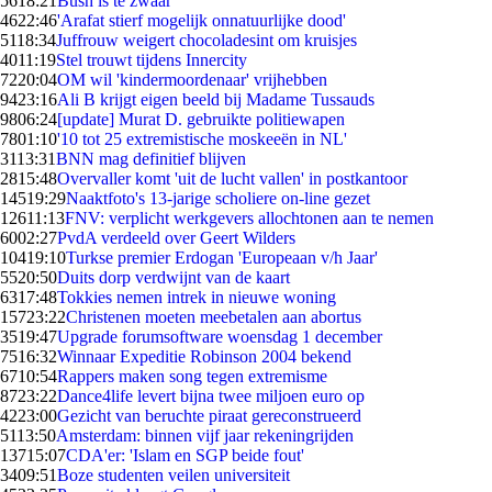
56
18:21
Bush is te zwaar
46
22:46
'Arafat stierf mogelijk onnatuurlijke dood'
51
18:34
Juffrouw weigert chocoladesint om kruisjes
40
11:19
Stel trouwt tijdens Innercity
72
20:04
OM wil 'kindermoordenaar' vrijhebben
94
23:16
Ali B krijgt eigen beeld bij Madame Tussauds
98
06:24
[update] Murat D. gebruikte politiewapen
78
01:10
'10 tot 25 extremistische moskeeën in NL'
31
13:31
BNN mag definitief blijven
28
15:48
Overvaller komt 'uit de lucht vallen' in postkantoor
145
19:29
Naaktfoto's 13-jarige scholiere on-line gezet
126
11:13
FNV: verplicht werkgevers allochtonen aan te nemen
60
02:27
PvdA verdeeld over Geert Wilders
104
19:10
Turkse premier Erdogan 'Europeaan v/h Jaar'
55
20:50
Duits dorp verdwijnt van de kaart
63
17:48
Tokkies nemen intrek in nieuwe woning
157
23:22
Christenen moeten meebetalen aan abortus
35
19:47
Upgrade forumsoftware woensdag 1 december
75
16:32
Winnaar Expeditie Robinson 2004 bekend
67
10:54
Rappers maken song tegen extremisme
87
23:22
Dance4life levert bijna twee miljoen euro op
42
23:00
Gezicht van beruchte piraat gereconstrueerd
51
13:50
Amsterdam: binnen vijf jaar rekeningrijden
137
15:07
CDA'er: 'Islam en SGP beide fout'
34
09:51
Boze studenten veilen universiteit