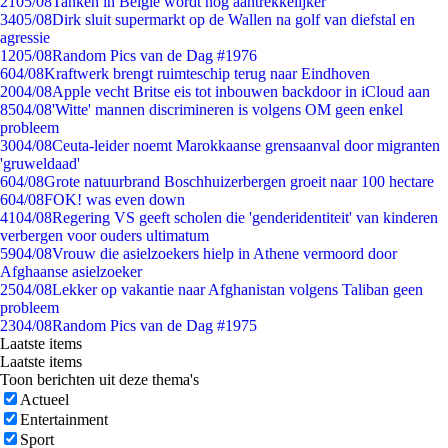
21
05/08
Tanken in België wordt nóg aantrekkelijker
34
05/08
Dirk sluit supermarkt op de Wallen na golf van diefstal en
agressie
12
05/08
Random Pics van de Dag #1976
6
04/08
Kraftwerk brengt ruimteschip terug naar Eindhoven
20
04/08
Apple vecht Britse eis tot inbouwen backdoor in iCloud aan
85
04/08
'Witte' mannen discrimineren is volgens OM geen enkel
probleem
30
04/08
Ceuta-leider noemt Marokkaanse grensaanval door migranten
'gruweldaad'
6
04/08
Grote natuurbrand Boschhuizerbergen groeit naar 100 hectare
6
04/08
FOK! was even down
41
04/08
Regering VS geeft scholen die 'genderidentiteit' van kinderen
verbergen voor ouders ultimatum
59
04/08
Vrouw die asielzoekers hielp in Athene vermoord door
Afghaanse asielzoeker
25
04/08
Lekker op vakantie naar Afghanistan volgens Taliban geen
probleem
23
04/08
Random Pics van de Dag #1975
Laatste items
Laatste items
Toon berichten uit deze thema's
Actueel
Entertainment
Sport