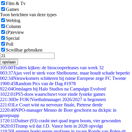
Film & Tv
Games
Toon berichten van deze types
Weblog
Column
(P)review
Special
Poll
Scrollbar gebruiken
opslaan
1
05:00
Trailers kijken: de bioscoopreleases van week 32
0
03:37
Ajax veel te sterk voor Shelbourne, maar houdt schade beperkt
0
02:34
Nieuwkomers schitteren bij ruime Europese zege FC Twente
19
00:45
Random Pics van de Dag #1978
9
22:04
Ontslagen bij Halo Studios na Campaign Evolved
10
22:01
PS5-doos waarschuwt voor einde fysieke games
2
21:30
De FOK!Voetbalmanager 2026/2027 is begonnen
2
21:03
Le Court wint na nerveuze finale, Pieterse derde
22
20:40
NPO-manager Menno de Boer geschorst na dickpic in
groepsapp
17
20:11
Duitser (93) crasht met quad tegen boom, vier gewonden
36
20:03
Trump wil dat J.D. Vance hem in 2028 opvolgt
1
19:50
Lemmen boekt eerste profzege in zware Ronde van Polen-rit