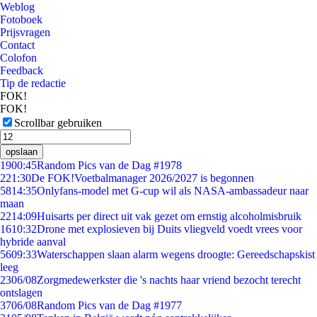
Weblog
Fotoboek
Prijsvragen
Contact
Colofon
Feedback
Tip de redactie
FOK!
FOK!
Scrollbar gebruiken
opslaan
19
00:45
Random Pics van de Dag #1978
2
21:30
De FOK!Voetbalmanager 2026/2027 is begonnen
58
14:35
Onlyfans-model met G-cup wil als NASA-ambassadeur naar
maan
22
14:09
Huisarts per direct uit vak gezet om ernstig alcoholmisbruik
16
10:32
Drone met explosieven bij Duits vliegveld voedt vrees voor
hybride aanval
56
09:33
Waterschappen slaan alarm wegens droogte: Gereedschapskist
leeg
23
06/08
Zorgmedewerkster die 's nachts haar vriend bezocht terecht
ontslagen
37
06/08
Random Pics van de Dag #1977