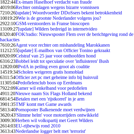
18
22:44
Ex-imam Haselhoef verdacht van fraude
40
19:06
Rechter ontslagen wegens bizarre vonnissen
72
10:26
[update] Woordvoerder DDoSsers bekent betrokkenheid
100
19:29
Wie is de grootste Nederlander volgens jou?
29
22:10
GSM-verstoorders in Franse bioscopen
131
09:27
[update] Wilders bedreigd in internetvideo
83
20:40
FOK!radio: Nieuwsposter Flem over de berichtgeving rond de
hackacties
76
10:26
Agent voor rechter om mishandeling Marokkanen
112
12:55
[update] E-mailbox van Officier Tonino gekraakt
69
20:09
Celstraf van 25 jaar voor onthoofden hond
63
16:23
Bobbel leidt tot speculatie over 'influisteren' Bush
128
20:08
PvdA in peiling even groot als coalitie
145
19:34
Scholen weigeren gratis homoblad
63
11:54
Officier zet pc met geheime info bij huisvuil
113
05:04
Pedofielenclub boos op Eerdmans
79
22:09
Kamer wil enkelband voor pedofielen
49
11:20
Nieuwe naam Six Flags Holland bekend
68
14:54
Betalen met een 'rijstkorrel' in je arm
39
01:35
TMF komt met Game awards
58
13:40
Pornoposter Balkenende moet verdwijnen
36
20:43
'Slimme helm' voor motorrijders ontwikkeld
30
09:30
Herben wil volkspartij met Geert Wilders
26
14:03
EU-rijbewijs rond 2010
36
13:43
Nederlandse logger belt met 'terrorist'