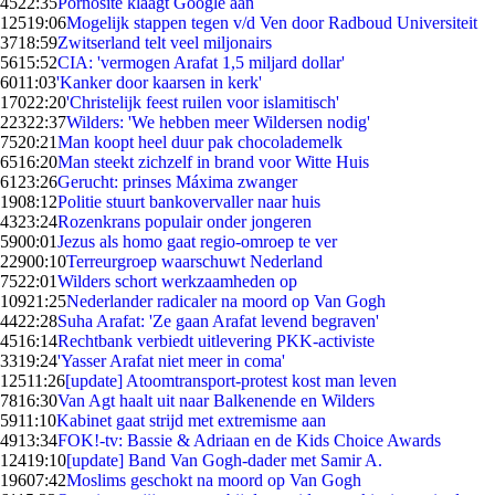
45
22:35
Pornosite klaagt Google aan
125
19:06
Mogelijk stappen tegen v/d Ven door Radboud Universiteit
37
18:59
Zwitserland telt veel miljonairs
56
15:52
CIA: 'vermogen Arafat 1,5 miljard dollar'
60
11:03
'Kanker door kaarsen in kerk'
170
22:20
'Christelijk feest ruilen voor islamitisch'
223
22:37
Wilders: 'We hebben meer Wildersen nodig'
75
20:21
Man koopt heel duur pak chocolademelk
65
16:20
Man steekt zichzelf in brand voor Witte Huis
61
23:26
Gerucht: prinses Máxima zwanger
19
08:12
Politie stuurt bankovervaller naar huis
43
23:24
Rozenkrans populair onder jongeren
59
00:01
Jezus als homo gaat regio-omroep te ver
229
00:10
Terreurgroep waarschuwt Nederland
75
22:01
Wilders schort werkzaamheden op
109
21:25
Nederlander radicaler na moord op Van Gogh
44
22:28
Suha Arafat: 'Ze gaan Arafat levend begraven'
45
16:14
Rechtbank verbiedt uitlevering PKK-activiste
33
19:24
'Yasser Arafat niet meer in coma'
125
11:26
[update] Atoomtransport-protest kost man leven
78
16:30
Van Agt haalt uit naar Balkenende en Wilders
59
11:10
Kabinet gaat strijd met extremisme aan
49
13:34
FOK!-tv: Bassie & Adriaan en de Kids Choice Awards
124
19:10
[update] Band Van Gogh-dader met Samir A.
196
07:42
Moslims geschokt na moord op Van Gogh