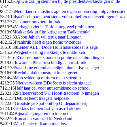
61
15:23
Op wie zou jij stemmen bij de presidentsverkiezingen in de
VS?
96
21:56
Nederlandse moslims ageren tegen ontvoering hulpverleenster
58
23:15
Israëlisch parlement stemt vóór opheffen nederzettingen Gaza
35
17:37
Japanner ontvoerd in Irak
85
19:54
Verhagen ziet in Turkije nog veel problemen
30
19:05
Kakkerlak in film krijgt stem 'Balkenende'
135
21:33
Abou Jahjah wil terug naar Libanon
48
21:25
Frankrijk heeft eigen homo tv-zender
186
10:38
Leider AEL: 'Dode Hollandse soldaat is zege'
53
15:26
Wegenbelasting makkelijk te ontduiken
111
19:51
R'damse ouders boos op politie na aanhoudingen
29
19:02
Inwoners Pitcairn schuldig aan misbruik
43
17:38
Satanisme erkend als religie binnen Britse leger
20
16:09
Rechtbankdemonstrant in cel gezet
29
14:48
Man schiet op muis en raakt vriendin
42
12:35
'Niet vervolgen DDoSsers is slecht signaal'
71
21:16
Half jaar cel voor antisemitisme op school
228
21:32
Parkeerverbod 'PC Hooft-tractoren' Nijmegen
43
21:54
Debitel heeft traagste helpdesk
75
22:04
Grootste jackpot ooit bij Oudejaarsloterij
57
23:18
Tokkies hebben last van aso-Tokkies
79
11:04
Bijna alle jongeren op internet
58
22:52
Ramadan van start in Nederland
54
01:13
Van Persie rijdt auto total loss