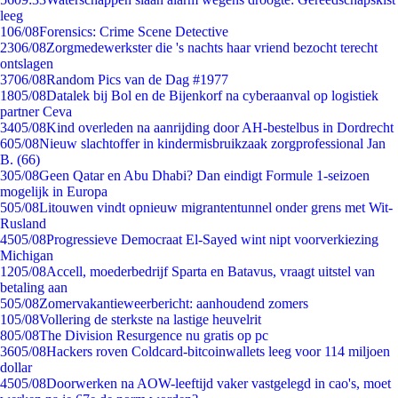
leeg
1
06/08
Forensics: Crime Scene Detective
23
06/08
Zorgmedewerkster die 's nachts haar vriend bezocht terecht
ontslagen
37
06/08
Random Pics van de Dag #1977
18
05/08
Datalek bij Bol en de Bijenkorf na cyberaanval op logistiek
partner Ceva
34
05/08
Kind overleden na aanrijding door AH-bestelbus in Dordrecht
6
05/08
Nieuw slachtoffer in kindermisbruikzaak zorgprofessional Jan
B. (66)
3
05/08
Geen Qatar en Abu Dhabi? Dan eindigt Formule 1-seizoen
mogelijk in Europa
5
05/08
Litouwen vindt opnieuw migrantentunnel onder grens met Wit-
Rusland
45
05/08
Progressieve Democraat El-Sayed wint nipt voorverkiezing
Michigan
12
05/08
Accell, moederbedrijf Sparta en Batavus, vraagt uitstel van
betaling aan
5
05/08
Zomervakantieweerbericht: aanhoudend zomers
1
05/08
Vollering de sterkste na lastige heuvelrit
8
05/08
The Division Resurgence nu gratis op pc
36
05/08
Hackers roven Coldcard-bitcoinwallets leeg voor 114 miljoen
dollar
45
05/08
Doorwerken na AOW-leeftijd vaker vastgelegd in cao's, moet