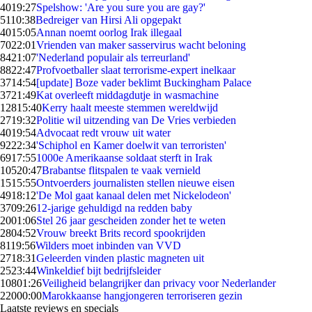
40
19:27
Spelshow: 'Are you sure you are gay?'
51
10:38
Bedreiger van Hirsi Ali opgepakt
40
15:05
Annan noemt oorlog Irak illegaal
70
22:01
Vrienden van maker sasservirus wacht beloning
84
21:07
'Nederland populair als terreurland'
88
22:47
Profvoetballer slaat terrorisme-expert inelkaar
37
14:54
[update] Boze vader beklimt Buckingham Palace
37
21:49
Kat overleeft middagdutje in wasmachine
128
15:40
Kerry haalt meeste stemmen wereldwijd
27
19:32
Politie wil uitzending van De Vries verbieden
40
19:54
Advocaat redt vrouw uit water
92
22:34
'Schiphol en Kamer doelwit van terroristen'
69
17:55
1000e Amerikaanse soldaat sterft in Irak
105
20:47
Brabantse flitspalen te vaak vernield
15
15:55
Ontvoerders journalisten stellen nieuwe eisen
49
18:12
'De Mol gaat kanaal delen met Nickelodeon'
37
09:26
12-jarige gehuldigd na redden baby
20
01:06
Stel 26 jaar gescheiden zonder het te weten
28
04:52
Vrouw breekt Brits record spookrijden
81
19:56
Wilders moet inbinden van VVD
27
18:31
Geleerden vinden plastic magneten uit
25
23:44
Winkeldief bijt bedrijfsleider
108
01:26
Veiligheid belangrijker dan privacy voor Nederlander
220
00:00
Marokkaanse hangjongeren terroriseren gezin
Laatste reviews en specials