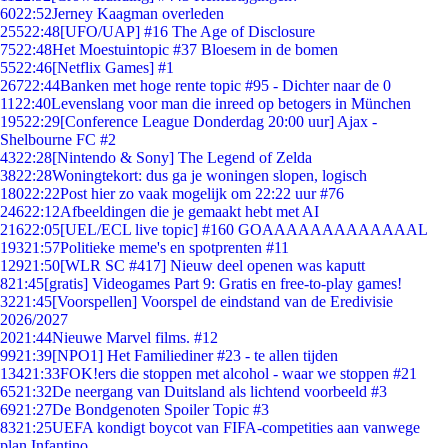
60
22:52
Jerney Kaagman overleden
255
22:48
[UFO/UAP] #16 The Age of Disclosure
75
22:48
Het Moestuintopic #37 Bloesem in de bomen
55
22:46
[Netflix Games] #1
267
22:44
Banken met hoge rente topic #95 - Dichter naar de 0
11
22:40
Levenslang voor man die inreed op betogers in München
195
22:29
[Conference League Donderdag 20:00 uur] Ajax -
Shelbourne FC #2
43
22:28
[Nintendo & Sony] The Legend of Zelda
38
22:28
Woningtekort: dus ga je woningen slopen, logisch
180
22:22
Post hier zo vaak mogelijk om 22:22 uur #76
246
22:12
Afbeeldingen die je gemaakt hebt met AI
216
22:05
[UEL/ECL live topic] #160 GOAAAAAAAAAAAAAL
193
21:57
Politieke meme's en spotprenten #11
129
21:50
[WLR SC #417] Nieuw deel openen was kaputt
8
21:45
[gratis] Videogames Part 9: Gratis en free-to-play games!
32
21:45
[Voorspellen] Voorspel de eindstand van de Eredivisie
2026/2027
20
21:44
Nieuwe Marvel films. #12
99
21:39
[NPO1] Het Familiediner #23 - te allen tijden
134
21:33
FOK!ers die stoppen met alcohol - waar we stoppen #21
65
21:32
De neergang van Duitsland als lichtend voorbeeld #3
69
21:27
De Bondgenoten Spoiler Topic #3
83
21:25
UEFA kondigt boycot van FIFA-competities aan vanwege
plan Infantino