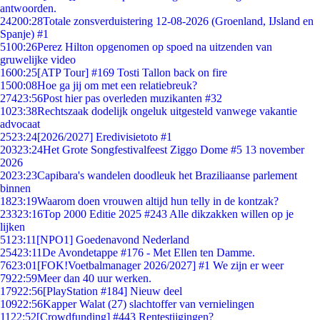
antwoorden.
242
00:28
Totale zonsverduistering 12-08-2026 (Groenland, IJsland en
Spanje) #1
51
00:26
Perez Hilton opgenomen op spoed na uitzenden van
gruwelijke video
16
00:25
[ATP Tour] #169 Tosti Tallon back on fire
15
00:08
Hoe ga jij om met een relatiebreuk?
274
23:56
Post hier pas overleden muzikanten #32
10
23:38
Rechtszaak dodelijk ongeluk uitgesteld vanwege vakantie
advocaat
25
23:24
[2026/2027] Eredivisietoto #1
203
23:24
Het Grote Songfestivalfeest Ziggo Dome #5 13 november
2026
20
23:23
Capibara's wandelen doodleuk het Braziliaanse parlement
binnen
18
23:19
Waarom doen vrouwen altijd hun telly in de kontzak?
233
23:16
Top 2000 Editie 2025 #243 Alle dikzakken willen op je
lijken
51
23:11
[NPO1] Goedenavond Nederland
254
23:11
De Avondetappe #176 - Met Ellen ten Damme.
76
23:01
[FOK!Voetbalmanager 2026/2027] #1 We zijn er weer
79
22:59
Meer dan 40 uur werken.
179
22:56
[PlayStation #184] Nieuw deel
109
22:56
Kapper Walat (27) slachtoffer van vernielingen
11
22:52
[Crowdfunding] #443 Rentestijgingen?