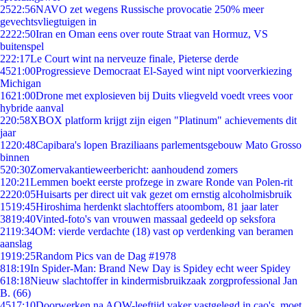
25
22:56
NAVO zet wegens Russische provocatie 250% meer
gevechtsvliegtuigen in
22
22:50
Iran en Oman eens over route Straat van Hormuz, VS
buitenspel
2
22:17
Le Court wint na nerveuze finale, Pieterse derde
45
21:00
Progressieve Democraat El-Sayed wint nipt voorverkiezing
Michigan
16
21:00
Drone met explosieven bij Duits vliegveld voedt vrees voor
hybride aanval
2
20:58
XBOX platform krijgt zijn eigen "Platinum" achievements dit
jaar
12
20:48
Capibara's lopen Braziliaans parlementsgebouw Mato Grosso
binnen
5
20:30
Zomervakantieweerbericht: aanhoudend zomers
1
20:21
Lemmen boekt eerste profzege in zware Ronde van Polen-rit
22
20:05
Huisarts per direct uit vak gezet om ernstig alcoholmisbruik
15
19:45
Hiroshima herdenkt slachtoffers atoombom, 81 jaar later
38
19:40
Vinted-foto's van vrouwen massaal gedeeld op seksfora
21
19:34
OM: vierde verdachte (18) vast op verdenking van beramen
aanslag
19
19:25
Random Pics van de Dag #1978
8
18:19
In Spider-Man: Brand New Day is Spidey echt weer Spidey
6
18:18
Nieuw slachtoffer in kindermisbruikzaak zorgprofessional Jan
B. (66)
45
17:10
Doorwerken na AOW-leeftijd vaker vastgelegd in cao's, moet