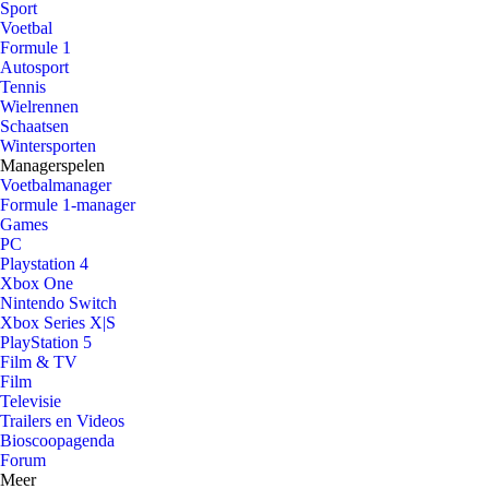
Sport
Voetbal
Formule 1
Autosport
Tennis
Wielrennen
Schaatsen
Wintersporten
Managerspelen
Voetbalmanager
Formule 1-manager
Games
PC
Playstation 4
Xbox One
Nintendo Switch
Xbox Series X|S
PlayStation 5
Film & TV
Film
Televisie
Trailers en Videos
Bioscoopagenda
Forum
Meer