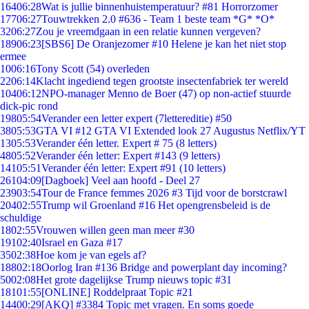
164
06:28
Wat is jullie binnenhuistemperatuur? #81 Horrorzomer
177
06:27
Touwtrekken 2.0 #636 - Team 1 beste team *G* *O*
32
06:27
Zou je vreemdgaan in een relatie kunnen vergeven?
189
06:23
[SBS6] De Oranjezomer #10 Helene je kan het niet stop
ermee
10
06:16
Tony Scott (54) overleden
22
06:14
Klacht ingediend tegen grootste insectenfabriek ter wereld
104
06:12
NPO-manager Menno de Boer (47) op non-actief stuurde
dick-pic rond
198
05:54
Verander een letter expert (7lettereditie) #50
38
05:53
GTA VI #12 GTA VI Extended look 27 Augustus Netflix/YT
13
05:53
Verander één letter. Expert # 75 (8 letters)
48
05:52
Verander één letter: Expert #143 (9 letters)
141
05:51
Verander één letter: Expert #91 (10 letters)
261
04:09
[Dagboek] Veel aan hoofd - Deel 27
239
03:54
Tour de France femmes 2026 #3 Tijd voor de borstcrawl
204
02:55
Trump wil Groenland #16 Het opengrensbeleid is de
schuldige
18
02:55
Vrouwen willen geen man meer #30
191
02:40
Israel en Gaza #17
35
02:38
Hoe kom je van egels af?
188
02:18
Oorlog Iran #136 Bridge and powerplant day incoming?
50
02:08
Het grote dagelijkse Trump nieuws topic #31
181
01:55
[ONLINE] Roddelpraat Topic #21
144
00:29
[AKQ] #3384 Topic met vragen. En soms goede