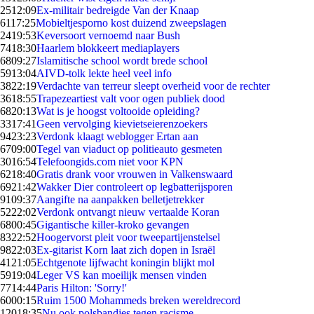
25
12:09
Ex-militair bedreigde Van der Knaap
61
17:25
Mobieltjesporno kost duizend zweepslagen
24
19:53
Keversoort vernoemd naar Bush
74
18:30
Haarlem blokkeert mediaplayers
68
09:27
Islamitische school wordt brede school
59
13:04
AIVD-tolk lekte heel veel info
38
22:19
Verdachte van terreur sleept overheid voor de rechter
36
18:55
Trapezeartiest valt voor ogen publiek dood
68
20:13
Wat is je hoogst voltooide opleiding?
33
17:41
Geen vervolging kievietseierenzoekers
94
23:23
Verdonk klaagt weblogger Ertan aan
67
09:00
Tegel van viaduct op politieauto gesmeten
30
16:54
Telefoongids.com niet voor KPN
62
18:40
Gratis drank voor vrouwen in Valkenswaard
69
21:42
Wakker Dier controleert op legbatterijsporen
91
09:37
Aangifte na aanpakken belletjetrekker
52
22:02
Verdonk ontvangt nieuw vertaalde Koran
68
00:45
Gigantische killer-kroko gevangen
83
22:52
Hoogervorst pleit voor tweepartijenstelsel
98
22:03
Ex-gitarist Korn laat zich dopen in Israël
41
21:05
Echtgenote lijfwacht koningin blijkt mol
59
19:04
Leger VS kan moeilijk mensen vinden
77
14:44
Paris Hilton: 'Sorry!'
60
00:15
Ruim 1500 Mohammeds breken wereldrecord
120
18:35
Nu ook polsbandjes tegen racisme