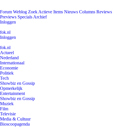
Forum
Weblog
Zoek
Actieve Items
Nieuws
Columns
Reviews
Previews
Specials
Archief
Inloggen
fok.nl
Inloggen
fok.nl
Actueel
Nederland
Internationaal
Economie
Politiek
Tech
Showbiz en Gossip
Opmerkelijk
Entertainment
Showbiz en Gossip
Muziek
Film
Televisie
Media & Cultuur
Bioscoopagenda