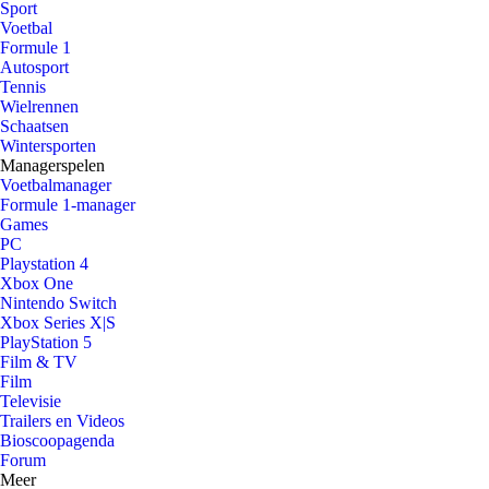
Sport
Voetbal
Formule 1
Autosport
Tennis
Wielrennen
Schaatsen
Wintersporten
Managerspelen
Voetbalmanager
Formule 1-manager
Games
PC
Playstation 4
Xbox One
Nintendo Switch
Xbox Series X|S
PlayStation 5
Film & TV
Film
Televisie
Trailers en Videos
Bioscoopagenda
Forum
Meer