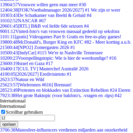
139
04:57
Vrouwen willen geen man meer #30
124
04:38
[FOK!Voetbalmanager 2026/2027] #1 We zijn er weer
103
03:43
De Schatkamer van Beeld & Geluid #4
101
02:52
NASCAR #67
206
01:45
[RTL] B&B vol liefde 6de seizoen #4
90
01:12
Vinted-foto's van vrouwen massaal gedeeld op seksfora
11
01:11
[gratis] Videogames Part 9: Gratis en free-to-play games!
198
00:48
McDonald's, Burger King en KFC #82 - Meer korting a.u.b.
215
00:44
[NPO2] Zomergasten 2026 #1
105
00:43
[IndyCar] #115 We're in Nashville Tennessee
102
00:23
Voorspellingstopic: Wie is hier de weerkundige? #16
236
00:19
Israel en Gaza #17
164
00:17
[CUL TV] Masterchef Australië 2026
41
00:05
[2026/2027] Eredivisietoto #1
26
23:57
Natuur en Wild
256
23:57
[Wielrennen #616] Brennan!
285
23:49
Protesten en blokkades van Extinction Rebellion #24 Eieren
79
23:38
Het grote Baktopic (voor bakfoto's, -vragen en -tips) #42
Internationaal
Internationaal
Scrollbar gebruiken
opslaan
37
06:38
Manosfeer-influencers verdienen miljarden aan onzekerheid