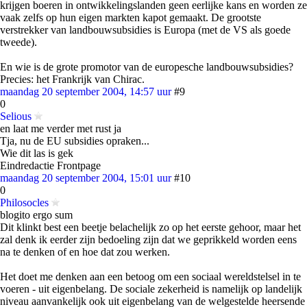
krijgen boeren in ontwikkelingslanden geen eerlijke kans en worden ze
vaak zelfs op hun eigen markten kapot gemaakt. De grootste
verstrekker van landbouwsubsidies is Europa (met de VS als goede
tweede).
En wie is de grote promotor van de europesche landbouwsubsidies?
Precies: het Frankrijk van Chirac.
maandag 20 september 2004, 14:57 uur
#9
0
Selious
en laat me verder met rust ja
Tja, nu de EU subsidies opraken...
Wie dit las is gek
Eindredactie Frontpage
maandag 20 september 2004, 15:01 uur
#10
0
Philosocles
blogito ergo sum
Dit klinkt best een beetje belachelijk zo op het eerste gehoor, maar het
zal denk ik eerder zijn bedoeling zijn dat we geprikkeld worden eens
na te denken of en hoe dat zou werken.
Het doet me denken aan een betoog om een sociaal wereldstelsel in te
voeren - uit eigenbelang. De sociale zekerheid is namelijk op landelijk
niveau aanvankelijk ook uit eigenbelang van de welgestelde heersende