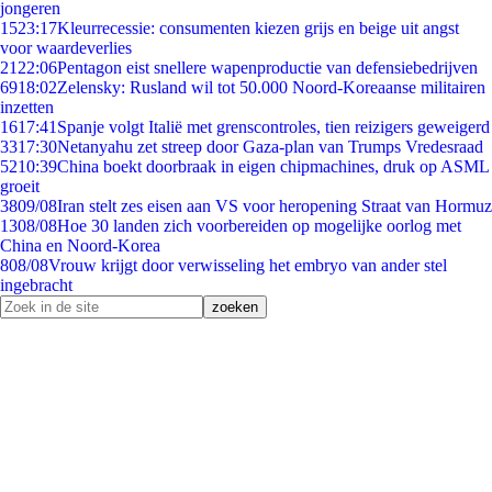
jongeren
15
23:17
Kleurrecessie: consumenten kiezen grijs en beige uit angst
voor waardeverlies
21
22:06
Pentagon eist snellere wapenproductie van defensiebedrijven
69
18:02
Zelensky: Rusland wil tot 50.000 Noord-Koreaanse militairen
inzetten
16
17:41
Spanje volgt Italië met grenscontroles, tien reizigers geweigerd
33
17:30
Netanyahu zet streep door Gaza-plan van Trumps Vredesraad
52
10:39
China boekt doorbraak in eigen chipmachines, druk op ASML
groeit
38
09/08
Iran stelt zes eisen aan VS voor heropening Straat van Hormuz
13
08/08
Hoe 30 landen zich voorbereiden op mogelijke oorlog met
China en Noord-Korea
8
08/08
Vrouw krijgt door verwisseling het embryo van ander stel
ingebracht