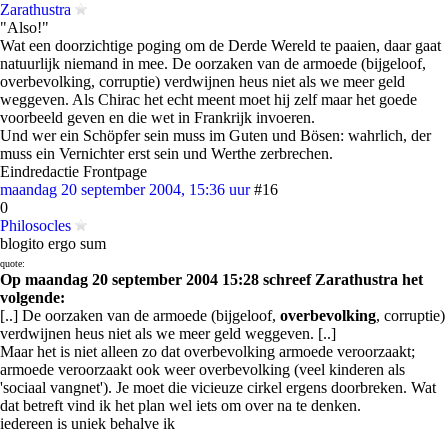
Zarathustra
"Also!"
Wat een doorzichtige poging om de Derde Wereld te paaien, daar gaat
natuurlijk niemand in mee. De oorzaken van de armoede (bijgeloof,
overbevolking, corruptie) verdwijnen heus niet als we meer geld
weggeven. Als Chirac het echt meent moet hij zelf maar het goede
voorbeeld geven en die wet in Frankrijk invoeren.
Und wer ein Schöpfer sein muss im Guten und Bösen: wahrlich, der
muss ein Vernichter erst sein und Werthe zerbrechen.
Eindredactie Frontpage
maandag 20 september 2004, 15:36 uur
#16
0
Philosocles
blogito ergo sum
quote:
Op maandag 20 september 2004 15:28 schreef Zarathustra het
volgende:
[..] De oorzaken van de armoede (bijgeloof,
overbevolking
, corruptie)
verdwijnen heus niet als we meer geld weggeven. [..]
Maar het is niet alleen zo dat overbevolking armoede veroorzaakt;
armoede veroorzaakt ook weer overbevolking (veel kinderen als
'sociaal vangnet'). Je moet die vicieuze cirkel ergens doorbreken. Wat
dat betreft vind ik het plan wel iets om over na te denken.
iedereen is uniek behalve ik