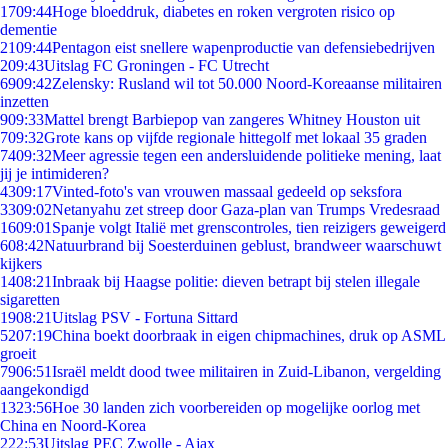
17
09:44
Hoge bloeddruk, diabetes en roken vergroten risico op
dementie
21
09:44
Pentagon eist snellere wapenproductie van defensiebedrijven
2
09:43
Uitslag FC Groningen - FC Utrecht
69
09:42
Zelensky: Rusland wil tot 50.000 Noord-Koreaanse militairen
inzetten
9
09:33
Mattel brengt Barbiepop van zangeres Whitney Houston uit
7
09:32
Grote kans op vijfde regionale hittegolf met lokaal 35 graden
74
09:32
Meer agressie tegen een andersluidende politieke mening, laat
jij je intimideren?
43
09:17
Vinted-foto's van vrouwen massaal gedeeld op seksfora
33
09:02
Netanyahu zet streep door Gaza-plan van Trumps Vredesraad
16
09:01
Spanje volgt Italië met grenscontroles, tien reizigers geweigerd
6
08:42
Natuurbrand bij Soesterduinen geblust, brandweer waarschuwt
kijkers
14
08:21
Inbraak bij Haagse politie: dieven betrapt bij stelen illegale
sigaretten
19
08:21
Uitslag PSV - Fortuna Sittard
52
07:19
China boekt doorbraak in eigen chipmachines, druk op ASML
groeit
79
06:51
Israël meldt dood twee militairen in Zuid-Libanon, vergelding
aangekondigd
13
23:56
Hoe 30 landen zich voorbereiden op mogelijke oorlog met
China en Noord-Korea
2
22:53
Uitslag PEC Zwolle - Ajax