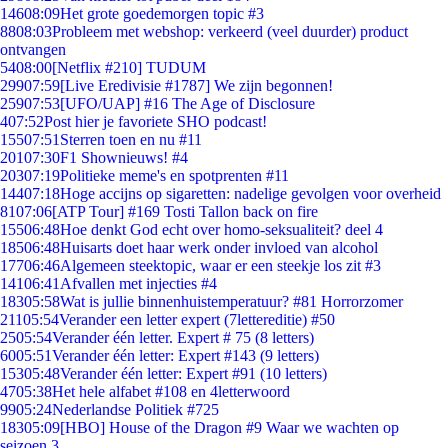
146
08:09
Het grote goedemorgen topic #3
88
08:03
Probleem met webshop: verkeerd (veel duurder) product
ontvangen
54
08:00
[Netflix #210] TUDUM
299
07:59
[Live Eredivisie #1787] We zijn begonnen!
259
07:53
[UFO/UAP] #16 The Age of Disclosure
4
07:52
Post hier je favoriete SHO podcast!
155
07:51
Sterren toen en nu #11
201
07:30
F1 Shownieuws! #4
203
07:19
Politieke meme's en spotprenten #11
144
07:18
Hoge accijns op sigaretten: nadelige gevolgen voor overheid
81
07:06
[ATP Tour] #169 Tosti Tallon back on fire
155
06:48
Hoe denkt God echt over homo-seksualiteit? deel 4
185
06:48
Huisarts doet haar werk onder invloed van alcohol
177
06:46
Algemeen steektopic, waar er een steekje los zit #3
141
06:41
Afvallen met injecties #4
183
05:58
Wat is jullie binnenhuistemperatuur? #81 Horrorzomer
211
05:54
Verander een letter expert (7lettereditie) #50
25
05:54
Verander één letter. Expert # 75 (8 letters)
60
05:51
Verander één letter: Expert #143 (9 letters)
153
05:48
Verander één letter: Expert #91 (10 letters)
47
05:38
Het hele alfabet #108 en 4letterwoord
99
05:24
Nederlandse Politiek #725
183
05:09
[HBO] House of the Dragon #9 Waar we wachten op
seizoen 3.