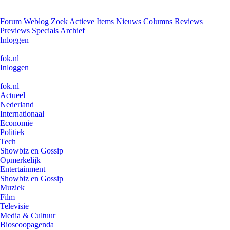
Forum
Weblog
Zoek
Actieve Items
Nieuws
Columns
Reviews
Previews
Specials
Archief
Inloggen
fok.nl
Inloggen
fok.nl
Actueel
Nederland
Internationaal
Economie
Politiek
Tech
Showbiz en Gossip
Opmerkelijk
Entertainment
Showbiz en Gossip
Muziek
Film
Televisie
Media & Cultuur
Bioscoopagenda