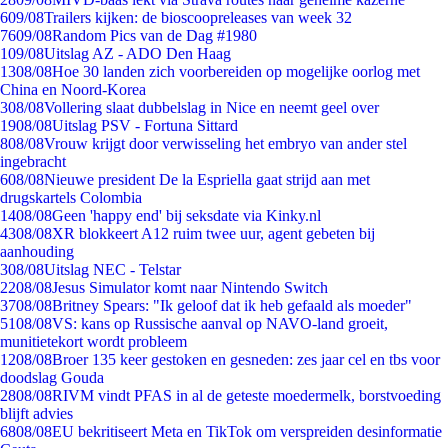
6
09/08
Trailers kijken: de bioscoopreleases van week 32
76
09/08
Random Pics van de Dag #1980
1
09/08
Uitslag AZ - ADO Den Haag
13
08/08
Hoe 30 landen zich voorbereiden op mogelijke oorlog met
China en Noord-Korea
3
08/08
Vollering slaat dubbelslag in Nice en neemt geel over
19
08/08
Uitslag PSV - Fortuna Sittard
8
08/08
Vrouw krijgt door verwisseling het embryo van ander stel
ingebracht
6
08/08
Nieuwe president De la Espriella gaat strijd aan met
drugskartels Colombia
14
08/08
Geen 'happy end' bij seksdate via Kinky.nl
43
08/08
XR blokkeert A12 ruim twee uur, agent gebeten bij
aanhouding
3
08/08
Uitslag NEC - Telstar
22
08/08
Jesus Simulator komt naar Nintendo Switch
37
08/08
Britney Spears: "Ik geloof dat ik heb gefaald als moeder"
51
08/08
VS: kans op Russische aanval op NAVO-land groeit,
munitietekort wordt probleem
12
08/08
Broer 135 keer gestoken en gesneden: zes jaar cel en tbs voor
doodslag Gouda
28
08/08
RIVM vindt PFAS in al de geteste moedermelk, borstvoeding
blijft advies
68
08/08
EU bekritiseert Meta en TikTok om verspreiden desinformatie