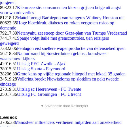
jongeren
893
23:17
Kleurrecessie: consumenten kiezen grijs en beige uit angst
voor waardeverlies
812
18:12
Mattel brengt Barbiepop van zangeres Whitney Houston uit
806
22:35
Hoge bloeddruk, diabetes en roken vergroten risico op
dementie
792
17:30
Netanyahu zet streep door Gaza-plan van Trumps Vredesraad
744
17:41
Spanje volgt Italië met grenscontroles, tien reizigers
geweigerd
733
22:06
Pentagon eist snellere wapenproductie van defensiebedrijven
562
18:34
Natuurbrand bij Soesterduinen geblust, brandweer
waarschuwt kijkers
429
16:51
Uitslag PEC Zwolle - Ajax
389
15:31
Uitslag Sparta - Feyenoord
382
06:30
Grote kans op vijfde regionale hittegolf met lokaal 35 graden
345
19:28
Vollering breekt Niewiadoma op slotklim en pakt tweede
eindzege
273
19:31
Uitslag sc Heerenveen - FC Twente
250
17:36
Uitslag FC Groningen - FC Utrecht
▼ Advertentie door Refinery89
Lees ook
37
06:38
Manosfeer-influencers verdienen miljarden aan onzekerheid