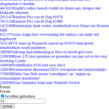
drugskartels Colombia
44
14:03
Houthi's vallen Saoedi-Arabië en Jemen aan, dreigen met
blokkade olieroute
20
13:47
Random Pics van de Dag #1978
76
13:16
Random Pics van de Dag #1980
14
13:06
Benzineprijs daalt verder, onzekerheid over Straat van Hormuz
blijft
8
12:37
Vrouw krijgt door verwisseling het embryo van ander stel
ingebracht
51
11:40
VS: kans op Russische aanval op NAVO-land groeit,
munitietekort wordt probleem
3
09/08
Vollering slaat dubbelslag in Nice en neemt geel over
12
09/08
Broer 135 keer gestoken en gesneden: zes jaar cel en tbs voor
doodslag Gouda
16
09/08
VrijMiBabes #316 (not very sfw!)
32
09/08
Amsterdams dierenasiel DOA overspoeld met babykonijntjes
57
09/08
Dikke Van Dale neemt 'vulvalippen' op: 'stigma op
schaamlippen doorbreken'
22
09/08
Jesus Simulator komt naar Nintendo Switch
Forum
Forum
Scrollbar gebruiken
opslaan