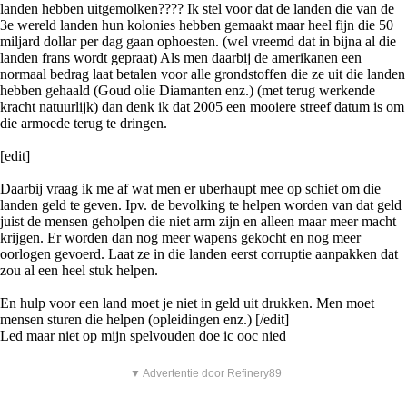
landen hebben uitgemolken???? Ik stel voor dat de landen die van de
3e wereld landen hun kolonies hebben gemaakt maar heel fijn die 50
miljard dollar per dag gaan ophoesten. (wel vreemd dat in bijna al die
landen frans wordt gepraat) Als men daarbij de amerikanen een
normaal bedrag laat betalen voor alle grondstoffen die ze uit die landen
hebben gehaald (Goud olie Diamanten enz.) (met terug werkende
kracht natuurlijk) dan denk ik dat 2005 een mooiere streef datum is om
die armoede terug te dringen.
[edit]
Daarbij vraag ik me af wat men er uberhaupt mee op schiet om die
landen geld te geven. Ipv. de bevolking te helpen worden van dat geld
juist de mensen geholpen die niet arm zijn en alleen maar meer macht
krijgen. Er worden dan nog meer wapens gekocht en nog meer
oorlogen gevoerd. Laat ze in die landen eerst corruptie aanpakken dat
zou al een heel stuk helpen.
En hulp voor een land moet je niet in geld uit drukken. Men moet
mensen sturen die helpen (opleidingen enz.) [/edit]
Led maar niet op mijn spelvouden doe ic ooc nied
▼ Advertentie door Refinery89