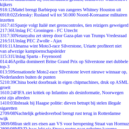
kijkers
9
18:12
Mattel brengt Barbiepop van zangeres Whitney Houston uit
69
18:02
Zelensky: Rusland wil tot 50.000 Noord-Koreaanse militairen
inzetten
16
17:41
Spanje volgt Italië met grenscontroles, tien reizigers geweigerd
2
17:36
Uitslag FC Groningen - FC Utrecht
33
17:30
Netanyahu zet streep door Gaza-plan van Trumps Vredesraad
2
16:51
Uitslag PEC Zwolle - Ajax
0
16:11
Almansa wint Moto3-race Silverstone, Uriarte profiteert niet
van afwezige kampioenschapsleider
1
15:31
Uitslag Sparta - Feyenoord
0
14:46
Aprilia domineert Britse Grand Prix op Silverstone met dubbele
top-3
0
13:59
Sensationele Moto2-race Silverstone levert nieuwe winnaar op,
Nederlanders buiten de punten
52
10:39
China boekt doorbraak in eigen chipmachines, druk op ASML
groeit
16
10:24
FIFA ziet kritiek op Infantino als desinformatie, Noorwegen
eist zijn aftreden
14
10:03
Inbraak bij Haagse politie: dieven betrapt bij stelen illegale
sigaretten
27
09/08
Nachtelijk gebiedsverbod brengt rust terug in Rotterdamse
wijk
38
09/08
Iran stelt zes eisen aan VS voor heropening Straat van Hormuz
28
09/08
MIVD-baas lekt via Strava routes naar geheime kazerne