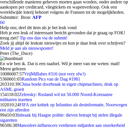
verschillende manieren geheven moeten gaan worden, onder andere op
aankopen per creditcard, vliegtickets en wapenverkoop. Ook een
wereldwijde loterij behoort volgens de Fransen tot de mogelijkheden.
Submitter:
Bron:
AFP
60
Help ons; deel dit item als je het leuk vond
Heb je een leuk of interessant bericht gevonden dat je graag op FOK!
terug ziet?
Tip ons dan via de submit!
Zoek jij altijd de leukste nieuwtjes en kun je daar leuk over schrijven?
Meld je aan als nieuwsposter!
Peter (The_Duce)
En wie ben ik. Dat is een raadsel. Wil je meer van me weten: mail!
Meest gelezen
100860
07:57
VrijMiBabes #316 (not very sfw!)
53606
01:03
Random Pics van de Dag #1981
2033
10:39
China boekt doorbraak in eigen chipmachines, druk op
ASML groeit
1541
18:02
Zelensky: Rusland wil tot 50.000 Noord-Koreaanse
militairen inzetten
1020
10:24
FIFA ziet kritiek op Infantino als desinformatie, Noorwegen
eist zijn aftreden
994
10:03
Inbraak bij Haagse politie: dieven betrapt bij stelen illegale
sigaretten
965
06:38
Manosfeer-influencers verdienen miljarden aan onzekerheid