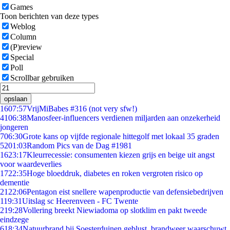
Games
Toon berichten van deze types
Weblog
Column
(P)review
Special
Poll
Scrollbar gebruiken
opslaan
16
07:57
VrijMiBabes #316 (not very sfw!)
41
06:38
Manosfeer-influencers verdienen miljarden aan onzekerheid
jongeren
7
06:30
Grote kans op vijfde regionale hittegolf met lokaal 35 graden
52
01:03
Random Pics van de Dag #1981
16
23:17
Kleurrecessie: consumenten kiezen grijs en beige uit angst
voor waardeverlies
17
22:35
Hoge bloeddruk, diabetes en roken vergroten risico op
dementie
21
22:06
Pentagon eist snellere wapenproductie van defensiebedrijven
1
19:31
Uitslag sc Heerenveen - FC Twente
2
19:28
Vollering breekt Niewiadoma op slotklim en pakt tweede
eindzege
6
18:34
Natuurbrand bij Soesterduinen geblust, brandweer waarschuwt