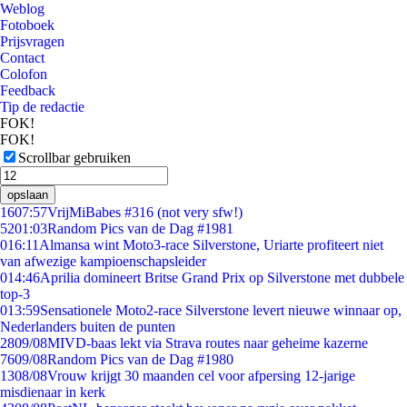
Weblog
Fotoboek
Prijsvragen
Contact
Colofon
Feedback
Tip de redactie
FOK!
FOK!
Scrollbar gebruiken
opslaan
16
07:57
VrijMiBabes #316 (not very sfw!)
52
01:03
Random Pics van de Dag #1981
0
16:11
Almansa wint Moto3-race Silverstone, Uriarte profiteert niet
van afwezige kampioenschapsleider
0
14:46
Aprilia domineert Britse Grand Prix op Silverstone met dubbele
top-3
0
13:59
Sensationele Moto2-race Silverstone levert nieuwe winnaar op,
Nederlanders buiten de punten
28
09/08
MIVD-baas lekt via Strava routes naar geheime kazerne
76
09/08
Random Pics van de Dag #1980
13
08/08
Vrouw krijgt 30 maanden cel voor afpersing 12-jarige
misdienaar in kerk