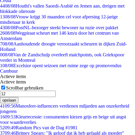
Ceuta
44
08/08
Houthi's vallen Saoedi-Arabië en Jemen aan, dreigen met
blokkade olieroute
13
08/08
Vrouw krijgt 30 maanden cel voor afpersing 12-jarige
misdienaar in kerk
43
08/08
PostNL-bezorger steekt bewoner na ruzie over pakket
26
08/08
Wegpiraat scheurt met 146 km/u door het centrum van
Amsterdam
7
08/08
Aanhoudende droogte veroorzaakt scheuren in dijken Zuid-
Holland
0
08/08
Van de Zandschulp overleeft matchpoints, ook Griekspoor
verder in Montreal
1
08/08
Excelsior opent seizoen met ruime zege op promovendus
Cambuur
Actieve items
Actieve items
Scrollbar gebruiken
opslaan
41
09:56
Manosfeer-influencers verdienen miljarden aan onzekerheid
jongeren
16
09:53
Kleurrecessie: consumenten kiezen grijs en beige uit angst
voor waardeverlies
52
09:49
Random Pics van de Dag #1981
37
09:46
Britney Spears: "Ik geloof dat ik heb gefaald als moeder"