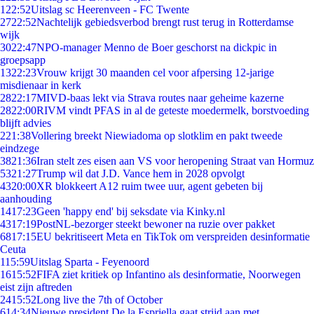
1
22:52
Uitslag sc Heerenveen - FC Twente
27
22:52
Nachtelijk gebiedsverbod brengt rust terug in Rotterdamse
wijk
30
22:47
NPO-manager Menno de Boer geschorst na dickpic in
groepsapp
13
22:23
Vrouw krijgt 30 maanden cel voor afpersing 12-jarige
misdienaar in kerk
28
22:17
MIVD-baas lekt via Strava routes naar geheime kazerne
28
22:00
RIVM vindt PFAS in al de geteste moedermelk, borstvoeding
blijft advies
2
21:38
Vollering breekt Niewiadoma op slotklim en pakt tweede
eindzege
38
21:36
Iran stelt zes eisen aan VS voor heropening Straat van Hormuz
53
21:27
Trump wil dat J.D. Vance hem in 2028 opvolgt
43
20:00
XR blokkeert A12 ruim twee uur, agent gebeten bij
aanhouding
14
17:23
Geen 'happy end' bij seksdate via Kinky.nl
43
17:19
PostNL-bezorger steekt bewoner na ruzie over pakket
68
17:15
EU bekritiseert Meta en TikTok om verspreiden desinformatie
Ceuta
1
15:59
Uitslag Sparta - Feyenoord
16
15:52
FIFA ziet kritiek op Infantino als desinformatie, Noorwegen
eist zijn aftreden
24
15:52
Long live the 7th of October
6
14:34
Nieuwe president De la Espriella gaat strijd aan met