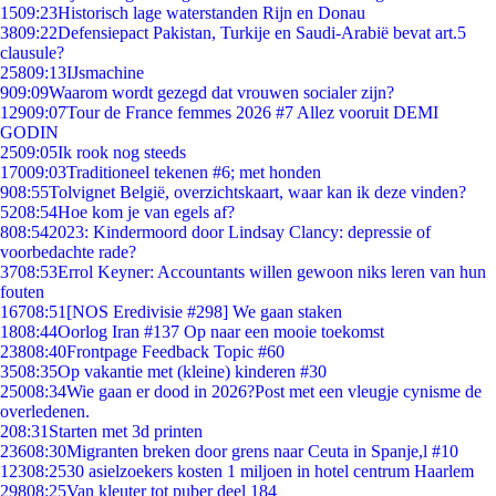
15
09:23
Historisch lage waterstanden Rijn en Donau
38
09:22
Defensiepact Pakistan, Turkije en Saudi-Arabië bevat art.5
clausule?
258
09:13
IJsmachine
9
09:09
Waarom wordt gezegd dat vrouwen socialer zijn?
129
09:07
Tour de France femmes 2026 #7 Allez vooruit DEMI
GODIN
25
09:05
Ik rook nog steeds
170
09:03
Traditioneel tekenen #6; met honden
9
08:55
Tolvignet België, overzichtskaart, waar kan ik deze vinden?
52
08:54
Hoe kom je van egels af?
8
08:54
2023: Kindermoord door Lindsay Clancy: depressie of
voorbedachte rade?
37
08:53
Errol Keyner: Accountants willen gewoon niks leren van hun
fouten
167
08:51
[NOS Eredivisie #298] We gaan staken
18
08:44
Oorlog Iran #137 Op naar een mooie toekomst
238
08:40
Frontpage Feedback Topic #60
35
08:35
Op vakantie met (kleine) kinderen #30
250
08:34
Wie gaan er dood in 2026?Post met een vleugje cynisme de
overledenen.
2
08:31
Starten met 3d printen
236
08:30
Migranten breken door grens naar Ceuta in Spanje,l #10
123
08:25
30 asielzoekers kosten 1 miljoen in hotel centrum Haarlem
298
08:25
Van kleuter tot puber deel 184