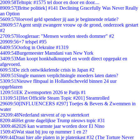
20
09:58
Teltopic #1575 tel door en door en door....
89
09:57
[Britse politiek] #141 Declining Gracefully Was Never Really
an Option
56
09:57
Hoeveel geld spendeer jij aan je beginnende relatie?
286
09:57
Agent smijt zwangere vrouw op de grond, onderzoek gestart
#2
27
09:57
Hoogleraar: "Mensen worden steeds dommer" #2
209
09:56
+7 telspel #95
64
09:55
Oorlog in Oekraïne #1319
44
09:54
Burgemeester Mamdani van New York
34
09:53
Man koopt honkbalknuppel en wordt direct opgepakt en
afgevoerd.
6
09:53
De zich ontwikkelende crisis in Japan #2
36
09:51
Single mannen verplichtsingle moeders laten daten?
53
09:51
Nieuwe flitspaal in Hollandscheveld binnen 24 uur
opgeblazen
12
09:51
EK Zwemsporten 2026 te Parijs #1
131
09:51
[Het Officiële Steam Topic #201] Steamrolled
296
09:50
[INFLUENCERS #297] Toetjes & Bevers & Zwemmen in
water
292
09:48
Nederland stevent af op watertekort
82
09:46
Het grote dagelijkse Trump nieuws topic #31
30
09:46
2026 kan warmste jaar worden door El Nino
15
09:45
Wat staat bij jou op nummer 1 en 2?
9
09:44
Draai hier alle platen in je platenkast #32 (The Torture Never