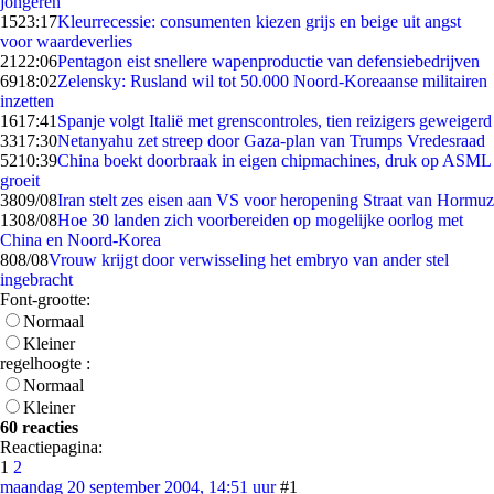
jongeren
15
23:17
Kleurrecessie: consumenten kiezen grijs en beige uit angst
voor waardeverlies
21
22:06
Pentagon eist snellere wapenproductie van defensiebedrijven
69
18:02
Zelensky: Rusland wil tot 50.000 Noord-Koreaanse militairen
inzetten
16
17:41
Spanje volgt Italië met grenscontroles, tien reizigers geweigerd
33
17:30
Netanyahu zet streep door Gaza-plan van Trumps Vredesraad
52
10:39
China boekt doorbraak in eigen chipmachines, druk op ASML
groeit
38
09/08
Iran stelt zes eisen aan VS voor heropening Straat van Hormuz
13
08/08
Hoe 30 landen zich voorbereiden op mogelijke oorlog met
China en Noord-Korea
8
08/08
Vrouw krijgt door verwisseling het embryo van ander stel
ingebracht
Font-grootte:
Normaal
Kleiner
regelhoogte :
Normaal
Kleiner
60 reacties
Reactiepagina:
1
2
maandag 20 september 2004, 14:51 uur
#1