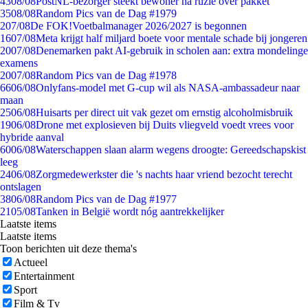
43
08/08
PostNL-bezorger steekt bewoner na ruzie over pakket
35
08/08
Random Pics van de Dag #1979
2
07/08
De FOK!Voetbalmanager 2026/2027 is begonnen
16
07/08
Meta krijgt half miljard boete voor mentale schade bij jongeren
20
07/08
Denemarken pakt AI-gebruik in scholen aan: extra mondelinge
examens
20
07/08
Random Pics van de Dag #1978
66
06/08
Onlyfans-model met G-cup wil als NASA-ambassadeur naar
maan
25
06/08
Huisarts per direct uit vak gezet om ernstig alcoholmisbruik
19
06/08
Drone met explosieven bij Duits vliegveld voedt vrees voor
hybride aanval
60
06/08
Waterschappen slaan alarm wegens droogte: Gereedschapskist
leeg
24
06/08
Zorgmedewerkster die 's nachts haar vriend bezocht terecht
ontslagen
38
06/08
Random Pics van de Dag #1977
21
05/08
Tanken in België wordt nóg aantrekkelijker
Laatste items
Laatste items
Toon berichten uit deze thema's
Actueel
Entertainment
Sport
Film & Tv