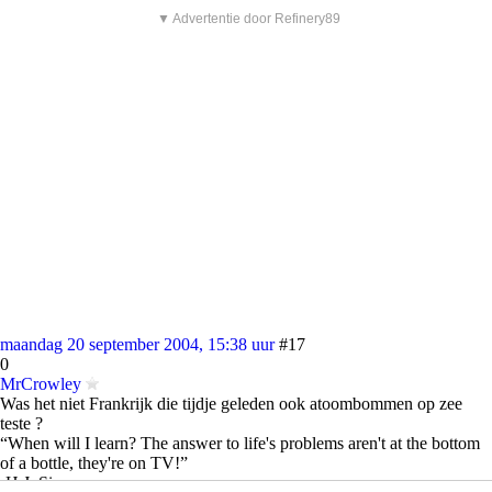
▼ Advertentie door Refinery89
maandag 20 september 2004, 15:38 uur
#17
0
MrCrowley
Was het niet Frankrijk die tijdje geleden ook atoombommen op zee
teste ?
“When will I learn? The answer to life's problems aren't at the bottom
of a bottle, they're on TV!”
-H.J. Simpson-