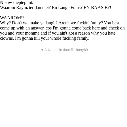
Nieuw dieptepunt.
Waarom Raymzter dan niet? En Lange Frans? EN BAAS B?!
WAAROM!?
Why? Don't we make ya laugh? Aren't we fuckin' funny? You best
come up with an answer, cos I'm gonna come back here and check on
you and your momma and if you ain't got a reason why you hate
clowns, I'm gonna kill your whole fucking family.
▼ Advertentie door Refinery89