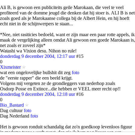
Ali B, is gewoon een publiciteits geile Marokaan, die veel te veel
profiteerd van de domme jeugd die denken dat hij stoer is. ALI B is net
zoals goed als je Marokaanse collega bij de Albert Hein, en hij hoeft
echt niet in de schijnwerpers te staan...
*Nee, niet rasiticies bedoeld, want er zijn maar een paar rotte appels, ik
maak de vergelijking alleen omdat Ali gewoon een goede Marokaan is,
net zoals er zoveel zijn*
Watashi wa Vixion desu. Nihon no rule!
donderdag 9 december 2004, 12:17 uur
#15
0
Xixmeister
wat een ongelovelijke bullshit dit zeg
foto
de "eerste rapper" die een beeld krijgt.
Volgens mij vergeten ze de grondleggers van nederhop zoals
Osdorp Posse en Extince...die hebben er VEEL meer recht op!!
donderdag 9 december 2004, 12:18 uur
#16
0
Bio_Bastard
Dag cultuur
foto
Dag Nederland
foto
Het is gewoon ronduit schandalig dat zo'n goedkoop levenloos figuur
in madame tusau wordt gezet, dan zie ik hem nog liever aan een