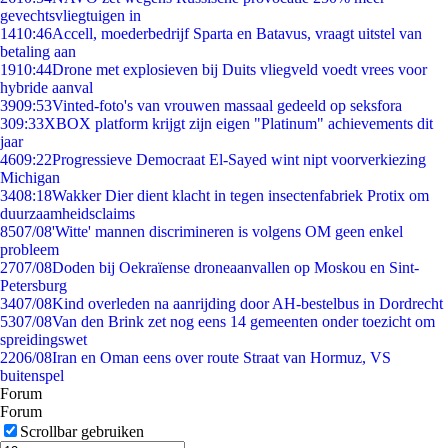
gevechtsvliegtuigen in
14
10:46
Accell, moederbedrijf Sparta en Batavus, vraagt uitstel van
betaling aan
19
10:44
Drone met explosieven bij Duits vliegveld voedt vrees voor
hybride aanval
39
09:53
Vinted-foto's van vrouwen massaal gedeeld op seksfora
3
09:33
XBOX platform krijgt zijn eigen "Platinum" achievements dit
jaar
46
09:22
Progressieve Democraat El-Sayed wint nipt voorverkiezing
Michigan
34
08:18
Wakker Dier dient klacht in tegen insectenfabriek Protix om
duurzaamheidsclaims
85
07/08
'Witte' mannen discrimineren is volgens OM geen enkel
probleem
27
07/08
Doden bij Oekraïense droneaanvallen op Moskou en Sint-
Petersburg
34
07/08
Kind overleden na aanrijding door AH-bestelbus in Dordrecht
53
07/08
Van den Brink zet nog eens 14 gemeenten onder toezicht om
spreidingswet
22
06/08
Iran en Oman eens over route Straat van Hormuz, VS
buitenspel
Forum
Forum
Scrollbar gebruiken