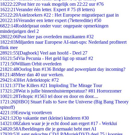
182
22:22
Post hier zo vaak mogelijk om 22:22 uur #76
16
22:21
Verander één letter. Expert # 75 (8 letters)
251
22:20
Asielzoekers #22 : Het Europese migratiepact gaat in
201
22:16
Verander een letter expert (7lettereditie) #50
68
22:14
Roddelpraat onder vuur: ongepaste opmerkingen
minderjarigen deel 2
280
22:06
Post hier pas overleden muzikanten #32
18
22:03
Miljarden naar Europese AI-start-ups: Nederland profiteert
flink mee
289
21:55
[Dagboek] Veel aan hoofd - Deel 27
161
21:54
Via Pecunia - Het geld ligt op straat! #2
17
21:50
William Orbit overleden
218
21:48
Oorlog Iran #136 Bridge and powerplant day incoming?
81
21:48
Meer dan 40 uur werken.
294
21:43
Het Atletiektopic #72
113
21:37
The Killers #21 Imploding The Mirage Tour
173
21:28
Wat is jullie binnenhuistemperatuur? #81 Horrorzomer
100
21:28
Teltopic #1563 tel door en door en door....
17
21:26
[HBO] Stuart Fails to Save the Universe (Big Bang Theory
spinoff)
42
21:19
Eeuwig voortleven
24
21:12
Op vakantie met (kleine) kinderen #30
143
21:08
Zaken waar je je echt dood aan ergert #17 - Werklui
248
20:58
Afbeeldingen die je gemaakt hebt met AI
179
20:53
Laatst gekochte CD/LP/MuziekDVD deel 75 | koopjes