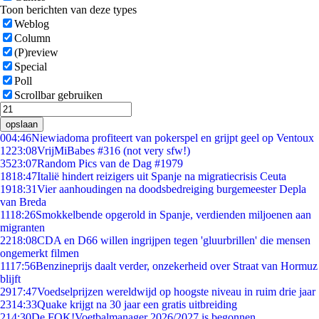
Toon berichten van deze types
Weblog
Column
(P)review
Special
Poll
Scrollbar gebruiken
opslaan
0
04:46
Niewiadoma profiteert van pokerspel en grijpt geel op Ventoux
12
23:08
VrijMiBabes #316 (not very sfw!)
35
23:07
Random Pics van de Dag #1979
18
18:47
Italië hindert reizigers uit Spanje na migratiecrisis Ceuta
19
18:31
Vier aanhoudingen na doodsbedreiging burgemeester Depla
van Breda
11
18:26
Smokkelbende opgerold in Spanje, verdienden miljoenen aan
migranten
22
18:08
CDA en D66 willen ingrijpen tegen 'gluurbrillen' die mensen
ongemerkt filmen
11
17:56
Benzineprijs daalt verder, onzekerheid over Straat van Hormuz
blijft
29
17:47
Voedselprijzen wereldwijd op hoogste niveau in ruim drie jaar
23
14:33
Quake krijgt na 30 jaar een gratis uitbreiding
2
14:30
De FOK!Voetbalmanager 2026/2027 is begonnen