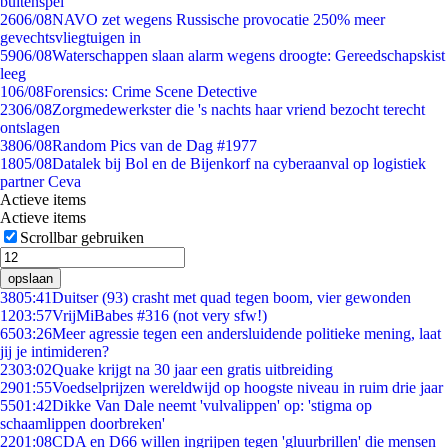
buitenspel
26
06/08
NAVO zet wegens Russische provocatie 250% meer
gevechtsvliegtuigen in
59
06/08
Waterschappen slaan alarm wegens droogte: Gereedschapskist
leeg
1
06/08
Forensics: Crime Scene Detective
23
06/08
Zorgmedewerkster die 's nachts haar vriend bezocht terecht
ontslagen
38
06/08
Random Pics van de Dag #1977
18
05/08
Datalek bij Bol en de Bijenkorf na cyberaanval op logistiek
partner Ceva
Actieve items
Actieve items
Scrollbar gebruiken
opslaan
38
05:41
Duitser (93) crasht met quad tegen boom, vier gewonden
12
03:57
VrijMiBabes #316 (not very sfw!)
65
03:26
Meer agressie tegen een andersluidende politieke mening, laat
jij je intimideren?
23
03:02
Quake krijgt na 30 jaar een gratis uitbreiding
29
01:55
Voedselprijzen wereldwijd op hoogste niveau in ruim drie jaar
55
01:42
Dikke Van Dale neemt 'vulvalippen' op: 'stigma op
schaamlippen doorbreken'
22
01:08
CDA en D66 willen ingrijpen tegen 'gluurbrillen' die mensen