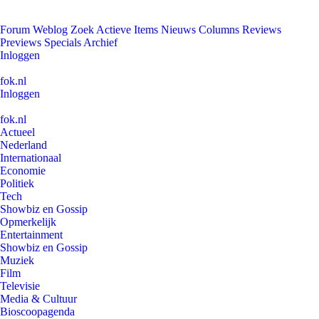
Forum
Weblog
Zoek
Actieve Items
Nieuws
Columns
Reviews
Previews
Specials
Archief
Inloggen
fok.nl
Inloggen
fok.nl
Actueel
Nederland
Internationaal
Economie
Politiek
Tech
Showbiz en Gossip
Opmerkelijk
Entertainment
Showbiz en Gossip
Muziek
Film
Televisie
Media & Cultuur
Bioscoopagenda