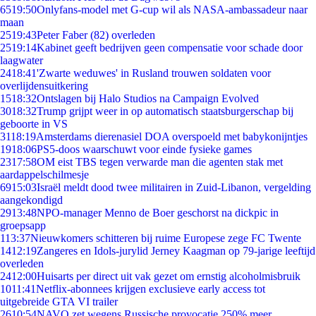
65
19:50
Onlyfans-model met G-cup wil als NASA-ambassadeur naar
maan
25
19:43
Peter Faber (82) overleden
25
19:14
Kabinet geeft bedrijven geen compensatie voor schade door
laagwater
24
18:41
'Zwarte weduwes' in Rusland trouwen soldaten voor
overlijdensuitkering
15
18:32
Ontslagen bij Halo Studios na Campaign Evolved
30
18:32
Trump grijpt weer in op automatisch staatsburgerschap bij
geboorte in VS
31
18:19
Amsterdams dierenasiel DOA overspoeld met babykonijntjes
19
18:06
PS5-doos waarschuwt voor einde fysieke games
23
17:58
OM eist TBS tegen verwarde man die agenten stak met
aardappelschilmesje
69
15:03
Israël meldt dood twee militairen in Zuid-Libanon, vergelding
aangekondigd
29
13:48
NPO-manager Menno de Boer geschorst na dickpic in
groepsapp
1
13:37
Nieuwkomers schitteren bij ruime Europese zege FC Twente
14
12:19
Zangeres en Idols-jurylid Jerney Kaagman op 79-jarige leeftijd
overleden
24
12:00
Huisarts per direct uit vak gezet om ernstig alcoholmisbruik
10
11:41
Netflix-abonnees krijgen exclusieve early access tot
uitgebreide GTA VI trailer
26
10:54
NAVO zet wegens Russische provocatie 250% meer