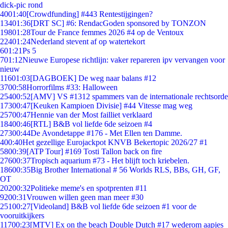
dick-pic rond
40
01:40
[Crowdfunding] #443 Rentestijgingen?
134
01:36
[DRT SC] #6: RendacGoden sponsored by TONZON
198
01:28
Tour de France femmes 2026 #4 op de Ventoux
224
01:24
Nederland stevent af op watertekort
6
01:21
Ps 5
7
01:12
Nieuwe Europese richtlijn: vaker repareren ipv vervangen voor
nieuw
116
01:03
[DAGBOEK] De weg naar balans #12
37
00:58
Horrorfilms #33: Halloween
254
00:52
[AMV] VS #1312 spammers van de internationale rechtsorde
173
00:47
[Keuken Kampioen Divisie] #44 Vitesse mag weg
257
00:47
Hennie van der Most failliet verklaard
184
00:46
[RTL] B&B vol liefde 6de seizoen #4
273
00:44
De Avondetappe #176 - Met Ellen ten Damme.
4
00:40
Het gezellige Eurojackpot KNVB Bekertopic 2026/27 #1
58
00:39
[ATP Tour] #169 Tosti Tallon back on fire
276
00:37
Tropisch aquarium #73 - Het blijft toch kriebelen.
186
00:35
Big Brother International # 56 Worlds RLS, BBs, GH, GF,
OT
202
00:32
Politieke meme's en spotprenten #11
92
00:31
Vrouwen willen geen man meer #30
251
00:27
[Videoland] B&B vol liefde 6de seizoen #1 voor de
vooruitkijkers
117
00:23
[MTV] Ex on the beach Double Dutch #17 wederom aapjes