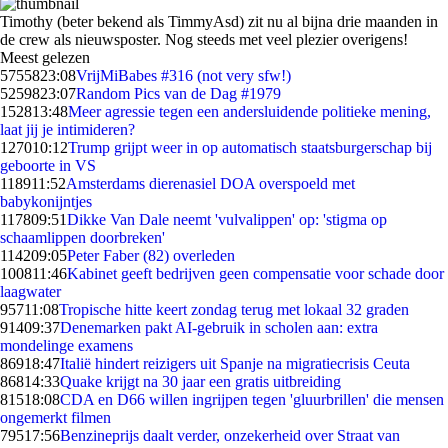
Timothy (beter bekend als TimmyAsd) zit nu al bijna drie maanden in
de crew als nieuwsposter. Nog steeds met veel plezier overigens!
Meest gelezen
57558
23:08
VrijMiBabes #316 (not very sfw!)
52598
23:07
Random Pics van de Dag #1979
1528
13:48
Meer agressie tegen een andersluidende politieke mening,
laat jij je intimideren?
1270
10:12
Trump grijpt weer in op automatisch staatsburgerschap bij
geboorte in VS
1189
11:52
Amsterdams dierenasiel DOA overspoeld met
babykonijntjes
1178
09:51
Dikke Van Dale neemt 'vulvalippen' op: 'stigma op
schaamlippen doorbreken'
1142
09:05
Peter Faber (82) overleden
1008
11:46
Kabinet geeft bedrijven geen compensatie voor schade door
laagwater
957
11:08
Tropische hitte keert zondag terug met lokaal 32 graden
914
09:37
Denemarken pakt AI-gebruik in scholen aan: extra
mondelinge examens
869
18:47
Italië hindert reizigers uit Spanje na migratiecrisis Ceuta
868
14:33
Quake krijgt na 30 jaar een gratis uitbreiding
815
18:08
CDA en D66 willen ingrijpen tegen 'gluurbrillen' die mensen
ongemerkt filmen
795
17:56
Benzineprijs daalt verder, onzekerheid over Straat van