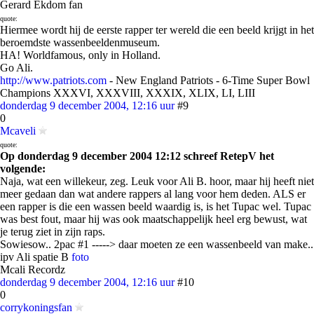
Gerard Ekdom fan
quote:
Hiermee wordt hij de eerste rapper ter wereld die een beeld krijgt in het
beroemdste wassenbeeldenmuseum.
HA! Worldfamous, only in Holland.
Go Ali.
http://www.patriots.com
- New England Patriots - 6-Time Super Bowl
Champions XXXVI, XXXVIII, XXXIX, XLIX, LI, LIII
donderdag 9 december 2004, 12:16 uur
#9
0
Mcaveli
quote:
Op donderdag 9 december 2004 12:12 schreef RetepV het
volgende:
Naja, wat een willekeur, zeg. Leuk voor Ali B. hoor, maar hij heeft niet
meer gedaan dan wat andere rappers al lang voor hem deden. ALS er
een rapper is die een wassen beeld waardig is, is het Tupac wel. Tupac
was best fout, maar hij was ook maatschappelijk heel erg bewust, wat
je terug ziet in zijn raps.
Sowiesow.. 2pac #1 -----> daar moeten ze een wassenbeeld van make..
ipv Ali spatie B
foto
Mcali Recordz
donderdag 9 december 2004, 12:16 uur
#10
0
corrykoningsfan