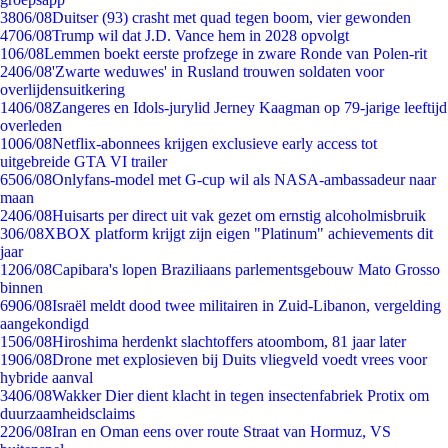
38
06/08
Duitser (93) crasht met quad tegen boom, vier gewonden
47
06/08
Trump wil dat J.D. Vance hem in 2028 opvolgt
1
06/08
Lemmen boekt eerste profzege in zware Ronde van Polen-rit
24
06/08
'Zwarte weduwes' in Rusland trouwen soldaten voor
overlijdensuitkering
14
06/08
Zangeres en Idols-jurylid Jerney Kaagman op 79-jarige leeftijd
overleden
10
06/08
Netflix-abonnees krijgen exclusieve early access tot
uitgebreide GTA VI trailer
65
06/08
Onlyfans-model met G-cup wil als NASA-ambassadeur naar
maan
24
06/08
Huisarts per direct uit vak gezet om ernstig alcoholmisbruik
3
06/08
XBOX platform krijgt zijn eigen "Platinum" achievements dit
jaar
12
06/08
Capibara's lopen Braziliaans parlementsgebouw Mato Grosso
binnen
69
06/08
Israël meldt dood twee militairen in Zuid-Libanon, vergelding
aangekondigd
15
06/08
Hiroshima herdenkt slachtoffers atoombom, 81 jaar later
19
06/08
Drone met explosieven bij Duits vliegveld voedt vrees voor
hybride aanval
34
06/08
Wakker Dier dient klacht in tegen insectenfabriek Protix om
duurzaamheidsclaims
22
06/08
Iran en Oman eens over route Straat van Hormuz, VS