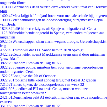
ongemerkt filmen
11
01:06
Benzineprijs daalt verder, onzekerheid over Straat van Hormuz
blijft
14
00:42
Meta krijgt half miljard boete voor mentale schade bij jongeren
19
00:12
Vier aanhoudingen na doodsbedreiging burgemeester Depla
van Breda
18
23:32
Italië hindert reizigers uit Spanje na migratiecrisis Ceuta
11
23:30
Smokkelbende opgerold in Spanje, verdienden miljoenen aan
migranten
59
22:53
Waterschappen slaan alarm wegens droogte: Gereedschapskist
leeg
47
22:43
Trump wil dat J.D. Vance hem in 2028 opvolgt
34
22:32
Ceuta-leider noemt Marokkaanse grensaanval door migranten
'gruweldaad'
38
22:29
Random Pics van de Dag #1977
38
22:28
Spaanse politie: minstens tien voor terrorisme veroordeelden
onder migranten Ceuta
15
22:25
Long live the 7th of October
30
22:20
Tropische hitte keert zondag terug met lokaal 32 graden
7
21:52
Trailers kijken: de bioscoopreleases van week 32
46
21:30
Spoedberaad EU na crisis Ceuta, moeten we onze
buitengrenzen beter bewaken?
24
21:01
Denemarken pakt AI-gebruik in scholen aan: extra mondelinge
examens
35
19:58
Random Pics van de Dag #1979