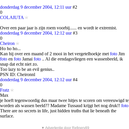
donderdag 9 december 2004, 12:11 uur
#2
0
COLAIUTA
Over een paar jaar is zijn roem voorbij...... en wordt ie extremist.
donderdag 9 december 2004, 12:12 uur
#3
0
Cheiron
Ho ho ho...
Kan hij over een maand of 2 mooi in het vergetelhoekje met
foto
Jim
foto
en
foto
Jamai
foto
.. Al die eendagsvliegen een wassenbeeld, ik
snap dat echt niet zo.
Too lazy to be an evil genius..
PSN ID: Cheironnl
donderdag 9 december 2004, 12:12 uur
#4
0
Fratz
Max
je hoeft tegenwoordig dus maar twee hitjes te scoren om vereeuwigd te
worden als wassen beeld?? Madame Tussaud krijgt het nog druk!!
foto
There are no secrets in life, just hidden truths that lie beneath the
surface.
▼ Advertentie door Refinery89