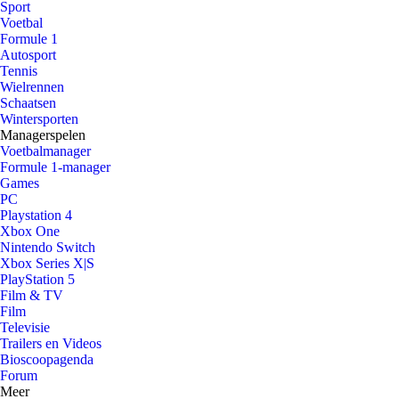
Sport
Voetbal
Formule 1
Autosport
Tennis
Wielrennen
Schaatsen
Wintersporten
Managerspelen
Voetbalmanager
Formule 1-manager
Games
PC
Playstation 4
Xbox One
Nintendo Switch
Xbox Series X|S
PlayStation 5
Film & TV
Film
Televisie
Trailers en Videos
Bioscoopagenda
Forum
Meer