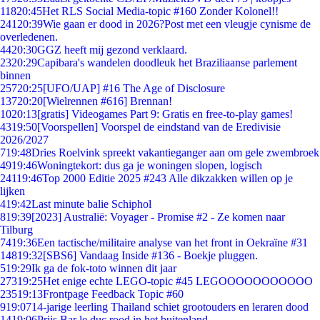
118
20:45
Het RLS Social Media-topic #160 Zonder Kolonel!!
241
20:39
Wie gaan er dood in 2026?Post met een vleugje cynisme de
overledenen.
44
20:30
GGZ heeft mij gezond verklaard.
23
20:29
Capibara's wandelen doodleuk het Braziliaanse parlement
binnen
257
20:25
[UFO/UAP] #16 The Age of Disclosure
137
20:20
[Wielrennen #616] Brennan!
10
20:13
[gratis] Videogames Part 9: Gratis en free-to-play games!
43
19:50
[Voorspellen] Voorspel de eindstand van de Eredivisie
2026/2027
7
19:48
Dries Roelvink spreekt vakantieganger aan om gele zwembroek
49
19:46
Woningtekort: dus ga je woningen slopen, logisch
241
19:46
Top 2000 Editie 2025 #243 Alle dikzakken willen op je
lijken
4
19:42
Last minute balie Schiphol
8
19:39
[2023] Australië: Voyager - Promise #2 - Ze komen naar
Tilburg
74
19:36
Een tactische/militaire analyse van het front in Oekraïne #31
148
19:32
[SBS6] Vandaag Inside #136 - Boekje pluggen.
5
19:29
Ik ga de fok-toto winnen dit jaar
273
19:25
Het enige echte LEGO-topic #45 LEGOOOOOOOOOOO
235
19:13
Frontpage Feedback Topic #60
9
19:07
14-jarige leerling Thailand schiet grootouders en leraren dood
14
19:06
Prijs Bar le duc rood in het buitenland