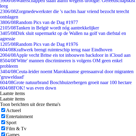
59
06/08
Waterschappen slaan alarm wegens droogte: Gereedschapskist
leeg
23
06/08
Zorgmedewerkster die 's nachts haar vriend bezocht terecht
ontslagen
38
06/08
Random Pics van de Dag #1977
21
05/08
Tanken in België wordt nóg aantrekkelijker
34
05/08
Dirk sluit supermarkt op de Wallen na golf van diefstal en
agressie
12
05/08
Random Pics van de Dag #1976
6
04/08
Kraftwerk brengt ruimteschip terug naar Eindhoven
20
04/08
Apple vecht Britse eis tot inbouwen backdoor in iCloud aan
85
04/08
'Witte' mannen discrimineren is volgens OM geen enkel
probleem
34
04/08
Ceuta-leider noemt Marokkaanse grensaanval door migranten
'gruweldaad'
6
04/08
Grote natuurbrand Boschhuizerbergen groeit naar 100 hectare
6
04/08
FOK! was even down
Laatste items
Laatste items
Toon berichten uit deze thema's
Actueel
Entertainment
Sport
Film & Tv
Games