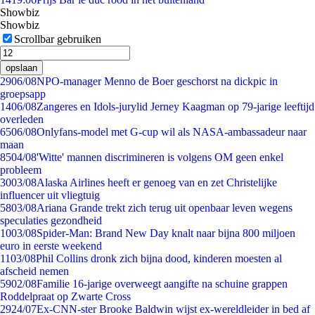
Showbiz
Showbiz
Scrollbar gebruiken
opslaan
29
06/08
NPO-manager Menno de Boer geschorst na dickpic in
groepsapp
14
06/08
Zangeres en Idols-jurylid Jerney Kaagman op 79-jarige leeftijd
overleden
65
06/08
Onlyfans-model met G-cup wil als NASA-ambassadeur naar
maan
85
04/08
'Witte' mannen discrimineren is volgens OM geen enkel
probleem
30
03/08
Alaska Airlines heeft er genoeg van en zet Christelijke
influencer uit vliegtuig
58
03/08
Ariana Grande trekt zich terug uit openbaar leven wegens
speculaties gezondheid
10
03/08
Spider-Man: Brand New Day knalt naar bijna 800 miljoen
euro in eerste weekend
11
03/08
Phil Collins dronk zich bijna dood, kinderen moesten al
afscheid nemen
59
02/08
Familie 16-jarige overweegt aangifte na schuine grappen
Roddelpraat op Zwarte Cross
29
24/07
Ex-CNN-ster Brooke Baldwin wijst ex-wereldleider in bed af