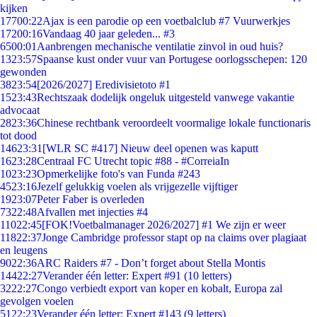
kijken
177
00:22
Ajax is een parodie op een voetbalclub #7 Vuurwerkjes
172
00:16
Vandaag 40 jaar geleden... #3
65
00:01
Aanbrengen mechanische ventilatie zinvol in oud huis?
13
23:57
Spaanse kust onder vuur van Portugese oorlogsschepen: 120
gewonden
38
23:54
[2026/2027] Eredivisietoto #1
15
23:43
Rechtszaak dodelijk ongeluk uitgesteld vanwege vakantie
advocaat
28
23:36
Chinese rechtbank veroordeelt voormalige lokale functionaris
tot dood
146
23:31
[WLR SC #417] Nieuw deel openen was kaputt
16
23:28
Centraal FC Utrecht topic #88 - #CorreiaIn
10
23:23
Opmerkelijke foto's van Funda #243
45
23:16
Jezelf gelukkig voelen als vrijgezelle vijftiger
19
23:07
Peter Faber is overleden
73
22:48
Afvallen met injecties #4
110
22:45
[FOK!Voetbalmanager 2026/2027] #1 We zijn er weer
118
22:37
Jonge Cambridge professor stapt op na claims over plagiaat
en leugens
90
22:36
ARC Raiders #7 - Don’t forget about Stella Montis
144
22:27
Verander één letter: Expert #91 (10 letters)
32
22:27
Congo verbiedt export van koper en kobalt, Europa zal
gevolgen voelen
51
22:23
Verander één letter: Expert #143 (9 letters)