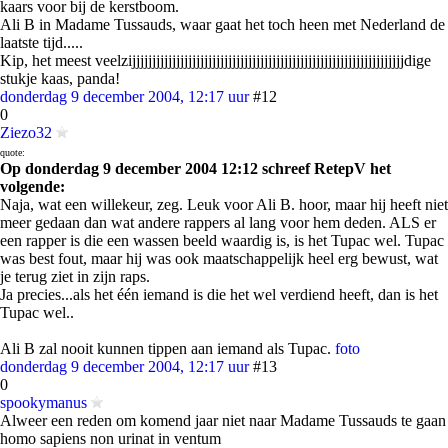
kaars voor bij de kerstboom.
Ali B in Madame Tussauds, waar gaat het toch heen met Nederland de
laatste tijd.....
Kip, het meest veelzijjjjjjjjjjjjjjjjjjjjjjjjjjjjjjjjjjjjjjjjjjjjjjjjjjjjjjjjjjjjjjjjjjjjdige
stukje kaas, panda!
donderdag 9 december 2004, 12:17 uur
#12
0
Ziezo32
quote:
Op donderdag 9 december 2004 12:12 schreef RetepV het
volgende:
Naja, wat een willekeur, zeg. Leuk voor Ali B. hoor, maar hij heeft niet
meer gedaan dan wat andere rappers al lang voor hem deden. ALS er
een rapper is die een wassen beeld waardig is, is het Tupac wel. Tupac
was best fout, maar hij was ook maatschappelijk heel erg bewust, wat
je terug ziet in zijn raps.
Ja precies...als het één iemand is die het wel verdiend heeft, dan is het
Tupac wel..
Ali B zal nooit kunnen tippen aan iemand als Tupac.
foto
donderdag 9 december 2004, 12:17 uur
#13
0
spookymanus
Alweer een reden om komend jaar niet naar Madame Tussauds te gaan
homo sapiens non urinat in ventum