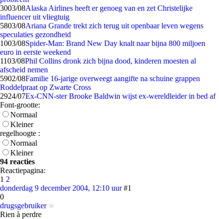
30
03/08
Alaska Airlines heeft er genoeg van en zet Christelijke
influencer uit vliegtuig
58
03/08
Ariana Grande trekt zich terug uit openbaar leven wegens
speculaties gezondheid
10
03/08
Spider-Man: Brand New Day knalt naar bijna 800 miljoen
euro in eerste weekend
11
03/08
Phil Collins dronk zich bijna dood, kinderen moesten al
afscheid nemen
59
02/08
Familie 16-jarige overweegt aangifte na schuine grappen
Roddelpraat op Zwarte Cross
29
24/07
Ex-CNN-ster Brooke Baldwin wijst ex-wereldleider in bed af
Font-grootte:
Normaal
Kleiner
regelhoogte :
Normaal
Kleiner
94 reacties
Reactiepagina:
1
2
donderdag 9 december 2004, 12:10 uur
#1
0
drugsgebruiker
Rien à perdre