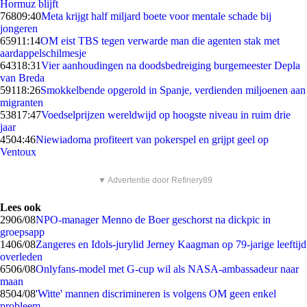
Hormuz blijft
768
09:40
Meta krijgt half miljard boete voor mentale schade bij
jongeren
659
11:14
OM eist TBS tegen verwarde man die agenten stak met
aardappelschilmesje
643
18:31
Vier aanhoudingen na doodsbedreiging burgemeester Depla
van Breda
591
18:26
Smokkelbende opgerold in Spanje, verdienden miljoenen aan
migranten
538
17:47
Voedselprijzen wereldwijd op hoogste niveau in ruim drie
jaar
45
04:46
Niewiadoma profiteert van pokerspel en grijpt geel op
Ventoux
▼ Advertentie door Refinery89
Lees ook
29
06/08
NPO-manager Menno de Boer geschorst na dickpic in
groepsapp
14
06/08
Zangeres en Idols-jurylid Jerney Kaagman op 79-jarige leeftijd
overleden
65
06/08
Onlyfans-model met G-cup wil als NASA-ambassadeur naar
maan
85
04/08
'Witte' mannen discrimineren is volgens OM geen enkel
probleem