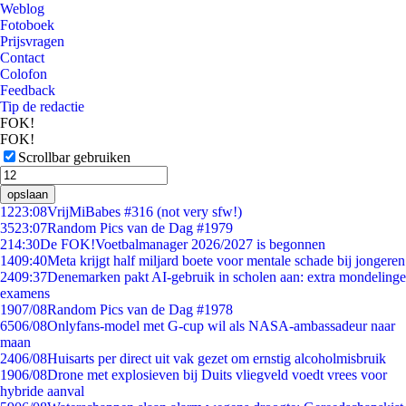
Weblog
Fotoboek
Prijsvragen
Contact
Colofon
Feedback
Tip de redactie
FOK!
FOK!
Scrollbar gebruiken
opslaan
12
23:08
VrijMiBabes #316 (not very sfw!)
35
23:07
Random Pics van de Dag #1979
2
14:30
De FOK!Voetbalmanager 2026/2027 is begonnen
14
09:40
Meta krijgt half miljard boete voor mentale schade bij jongeren
24
09:37
Denemarken pakt AI-gebruik in scholen aan: extra mondelinge
examens
19
07/08
Random Pics van de Dag #1978
65
06/08
Onlyfans-model met G-cup wil als NASA-ambassadeur naar
maan
24
06/08
Huisarts per direct uit vak gezet om ernstig alcoholmisbruik
19
06/08
Drone met explosieven bij Duits vliegveld voedt vrees voor
hybride aanval