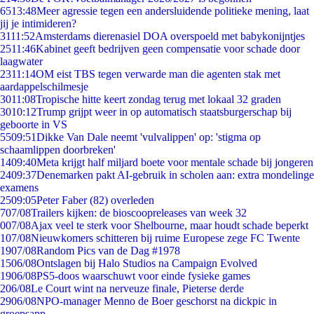
65
13:48
Meer agressie tegen een andersluidende politieke mening, laat
jij je intimideren?
31
11:52
Amsterdams dierenasiel DOA overspoeld met babykonijntjes
25
11:46
Kabinet geeft bedrijven geen compensatie voor schade door
laagwater
23
11:14
OM eist TBS tegen verwarde man die agenten stak met
aardappelschilmesje
30
11:08
Tropische hitte keert zondag terug met lokaal 32 graden
30
10:12
Trump grijpt weer in op automatisch staatsburgerschap bij
geboorte in VS
55
09:51
Dikke Van Dale neemt 'vulvalippen' op: 'stigma op
schaamlippen doorbreken'
14
09:40
Meta krijgt half miljard boete voor mentale schade bij jongeren
24
09:37
Denemarken pakt AI-gebruik in scholen aan: extra mondelinge
examens
25
09:05
Peter Faber (82) overleden
7
07/08
Trailers kijken: de bioscoopreleases van week 32
0
07/08
Ajax veel te sterk voor Shelbourne, maar houdt schade beperkt
1
07/08
Nieuwkomers schitteren bij ruime Europese zege FC Twente
19
07/08
Random Pics van de Dag #1978
15
06/08
Ontslagen bij Halo Studios na Campaign Evolved
19
06/08
PS5-doos waarschuwt voor einde fysieke games
2
06/08
Le Court wint na nerveuze finale, Pieterse derde
29
06/08
NPO-manager Menno de Boer geschorst na dickpic in
groepsapp