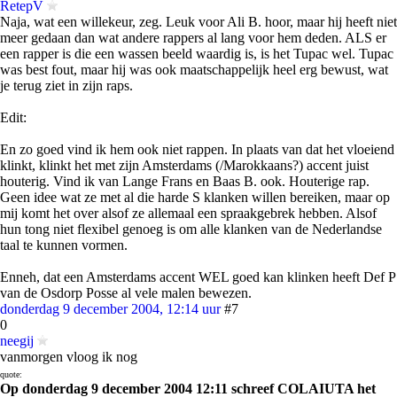
RetepV
Naja, wat een willekeur, zeg. Leuk voor Ali B. hoor, maar hij heeft niet
meer gedaan dan wat andere rappers al lang voor hem deden. ALS er
een rapper is die een wassen beeld waardig is, is het Tupac wel. Tupac
was best fout, maar hij was ook maatschappelijk heel erg bewust, wat
je terug ziet in zijn raps.
Edit:
En zo goed vind ik hem ook niet rappen. In plaats van dat het vloeiend
klinkt, klinkt het met zijn Amsterdams (/Marokkaans?) accent juist
houterig. Vind ik van Lange Frans en Baas B. ook. Houterige rap.
Geen idee wat ze met al die harde S klanken willen bereiken, maar op
mij komt het over alsof ze allemaal een spraakgebrek hebben. Alsof
hun tong niet flexibel genoeg is om alle klanken van de Nederlandse
taal te kunnen vormen.
Enneh, dat een Amsterdams accent WEL goed kan klinken heeft Def P
van de Osdorp Posse al vele malen bewezen.
donderdag 9 december 2004, 12:14 uur
#7
0
neegij
vanmorgen vloog ik nog
quote:
Op donderdag 9 december 2004 12:11 schreef COLAIUTA het