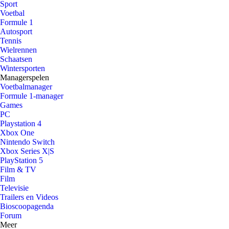
Sport
Voetbal
Formule 1
Autosport
Tennis
Wielrennen
Schaatsen
Wintersporten
Managerspelen
Voetbalmanager
Formule 1-manager
Games
PC
Playstation 4
Xbox One
Nintendo Switch
Xbox Series X|S
PlayStation 5
Film & TV
Film
Televisie
Trailers en Videos
Bioscoopagenda
Forum
Meer