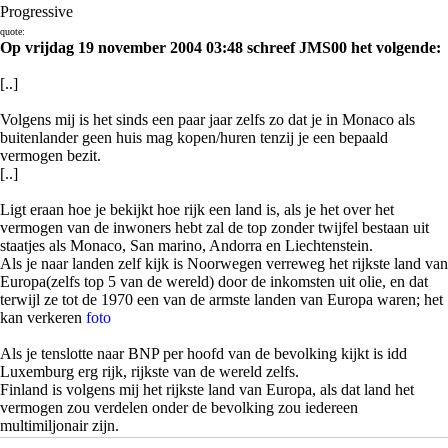
Progressive
quote:
Op vrijdag 19 november 2004 03:48 schreef JMS00 het volgende:
[..]
Volgens mij is het sinds een paar jaar zelfs zo dat je in Monaco als
buitenlander geen huis mag kopen/huren tenzij je een bepaald
vermogen bezit.
[..]
Ligt eraan hoe je bekijkt hoe rijk een land is, als je het over het
vermogen van de inwoners hebt zal de top zonder twijfel bestaan uit
staatjes als Monaco, San marino, Andorra en Liechtenstein.
Als je naar landen zelf kijk is Noorwegen verreweg het rijkste land van
Europa(zelfs top 5 van de wereld) door de inkomsten uit olie, en dat
terwijl ze tot de 1970 een van de armste landen van Europa waren; het
kan verkeren
foto
Als je tenslotte naar BNP per hoofd van de bevolking kijkt is idd
Luxemburg erg rijk, rijkste van de wereld zelfs.
Finland is volgens mij het rijkste land van Europa, als dat land het
vermogen zou verdelen onder de bevolking zou iedereen
multimiljonair zijn.
Leuk om te weten later daar maar gaan wonen ofzo
foto