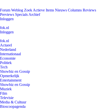
Forum
Weblog
Zoek
Actieve Items
Nieuws
Columns
Reviews
Previews
Specials
Archief
Inloggen
fok.nl
Inloggen
fok.nl
Actueel
Nederland
Internationaal
Economie
Politiek
Tech
Showbiz en Gossip
Opmerkelijk
Entertainment
Showbiz en Gossip
Muziek
Film
Televisie
Media & Cultuur
Bioscoopagenda