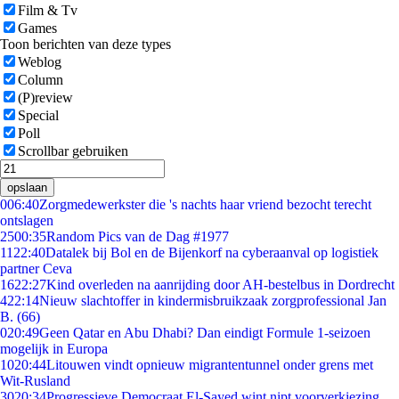
Film & Tv
Games
Toon berichten van deze types
Weblog
Column
(P)review
Special
Poll
Scrollbar gebruiken
opslaan
0
06:40
Zorgmedewerkster die 's nachts haar vriend bezocht terecht
ontslagen
25
00:35
Random Pics van de Dag #1977
11
22:40
Datalek bij Bol en de Bijenkorf na cyberaanval op logistiek
partner Ceva
16
22:27
Kind overleden na aanrijding door AH-bestelbus in Dordrecht
4
22:14
Nieuw slachtoffer in kindermisbruikzaak zorgprofessional Jan
B. (66)
0
20:49
Geen Qatar en Abu Dhabi? Dan eindigt Formule 1-seizoen
mogelijk in Europa
10
20:44
Litouwen vindt opnieuw migrantentunnel onder grens met
Wit-Rusland
30
20:34
Progressieve Democraat El-Sayed wint nipt voorverkiezing