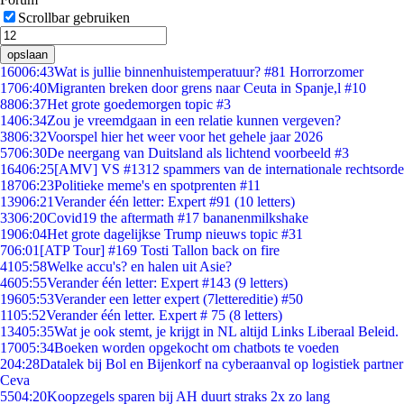
Scrollbar gebruiken
opslaan
160
06:43
Wat is jullie binnenhuistemperatuur? #81 Horrorzomer
17
06:40
Migranten breken door grens naar Ceuta in Spanje,l #10
88
06:37
Het grote goedemorgen topic #3
14
06:34
Zou je vreemdgaan in een relatie kunnen vergeven?
38
06:32
Voorspel hier het weer voor het gehele jaar 2026
57
06:30
De neergang van Duitsland als lichtend voorbeeld #3
164
06:25
[AMV] VS #1312 spammers van de internationale rechtsorde
187
06:23
Politieke meme's en spotprenten #11
139
06:21
Verander één letter: Expert #91 (10 letters)
33
06:20
Covid19 the aftermath #17 bananenmilkshake
19
06:04
Het grote dagelijkse Trump nieuws topic #31
7
06:01
[ATP Tour] #169 Tosti Tallon back on fire
41
05:58
Welke accu's? en halen uit Asie?
46
05:55
Verander één letter: Expert #143 (9 letters)
196
05:53
Verander een letter expert (7lettereditie) #50
11
05:52
Verander één letter. Expert # 75 (8 letters)
134
05:35
Wat je ook stemt, je krijgt in NL altijd Links Liberaal Beleid.
170
05:34
Boeken worden opgekocht om chatbots te voeden
2
04:28
Datalek bij Bol en Bijenkorf na cyberaanval op logistiek partner
Ceva
55
04:20
Koopzegels sparen bij AH duurt straks 2x zo lang