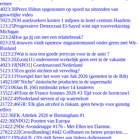
ermee
40
23:30
Perez Hilton opgenomen op spoed na uitzenden van
gruwelijke video
59
23:29
30 asielzoekers kosten 1 miljoen in hotel centrum Haarlem
1
23:25
Progressieve Democraat El-Sayed wint nipt voorverkiezing
Michigan
2
23:24
Hoe ga jij om met een relatiebreuk?
0
23:23
Litouwen vindt opnieuw migrantentunnel onder grens met Wit-
Rusland
12
23:23
Wat is nou een goede jerrycan voor in de auto ?
38
23:20
Zoon(11) onderneemt werkelijk geen reet in de vakantie
49
23:19
[NPO1] Goedenavond Nederland
51
23:15
Een gezin stichten uit verveling?
27
23:13
Voorspel hier het weer van Juli 2026 (gemeten in de Bilt)
149
23:08
"Niche"-historische producten in de supermarkt
97
23:06
Jan B. (66) misbruikt zeker 14 kinderen
155
22:49
Tour de France femmes 2026 #3 Tijd voor de borstcrawl
216
22:49
Nederland stevent af op watertekort
217
22:46
GR: Elk glas alcohol is riskant, geen bewijs voor gunstig
effect
3
22:36
EK Atletiek 2026 te Birmingham #1
4
22:30
[NPO2] Poorten van Europa
214
22:29
De Avondetappe #176 - Met Ellen ten Damme.
278
22:22
[Crowdfunding] #442 Golfbanen en betere projecten.....
69
22:19
Nabil B. (20) rijdt fietser aan tijdens dollemansrit