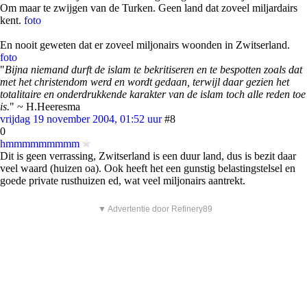
Om maar te zwijgen van de Turken. Geen land dat zoveel miljardairs
kent.
foto
En nooit geweten dat er zoveel miljonairs woonden in Zwitserland.
foto
"
Bijna niemand durft de islam te bekritiseren en te bespotten zoals dat
met het christendom werd en wordt gedaan, terwijl daar gezien het
totalitaire en onderdrukkende karakter van de islam toch alle reden toe
is.
" ~ H.Heeresma
vrijdag 19 november 2004, 01:52 uur
#8
0
hmmmmmmmmm
Dit is geen verrassing, Zwitserland is een duur land, dus is bezit daar
veel waard (huizen oa). Ook heeft het een gunstig belastingstelsel en
goede private rusthuizen ed, wat veel miljonairs aantrekt.
▼ Advertentie door Refinery89