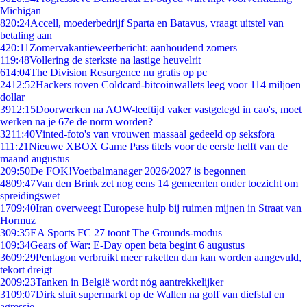
Michigan
8
20:24
Accell, moederbedrijf Sparta en Batavus, vraagt uitstel van
betaling aan
4
20:11
Zomervakantieweerbericht: aanhoudend zomers
1
19:48
Vollering de sterkste na lastige heuvelrit
6
14:04
The Division Resurgence nu gratis op pc
24
12:52
Hackers roven Coldcard-bitcoinwallets leeg voor 114 miljoen
dollar
39
12:15
Doorwerken na AOW-leeftijd vaker vastgelegd in cao's, moet
werken na je 67e de norm worden?
32
11:40
Vinted-foto's van vrouwen massaal gedeeld op seksfora
1
11:21
Nieuwe XBOX Game Pass titels voor de eerste helft van de
maand augustus
2
09:50
De FOK!Voetbalmanager 2026/2027 is begonnen
48
09:47
Van den Brink zet nog eens 14 gemeenten onder toezicht om
spreidingswet
17
09:40
Iran overweegt Europese hulp bij ruimen mijnen in Straat van
Hormuz
3
09:35
EA Sports FC 27 toont The Grounds-modus
1
09:34
Gears of War: E-Day open beta begint 6 augustus
36
09:29
Pentagon verbruikt meer raketten dan kan worden aangevuld,
tekort dreigt
20
09:23
Tanken in België wordt nóg aantrekkelijker
31
09:07
Dirk sluit supermarkt op de Wallen na golf van diefstal en
agressie