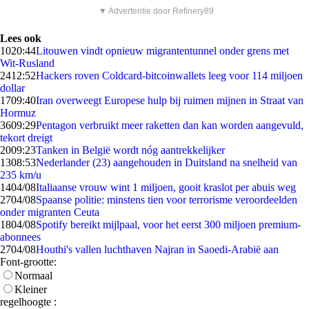
▼ Advertentie door Refinery89
Lees ook
10
20:44
Litouwen vindt opnieuw migrantentunnel onder grens met
Wit-Rusland
24
12:52
Hackers roven Coldcard-bitcoinwallets leeg voor 114 miljoen
dollar
17
09:40
Iran overweegt Europese hulp bij ruimen mijnen in Straat van
Hormuz
36
09:29
Pentagon verbruikt meer raketten dan kan worden aangevuld,
tekort dreigt
20
09:23
Tanken in België wordt nóg aantrekkelijker
13
08:53
Nederlander (23) aangehouden in Duitsland na snelheid van
235 km/u
14
04/08
Italiaanse vrouw wint 1 miljoen, gooit kraslot per abuis weg
27
04/08
Spaanse politie: minstens tien voor terrorisme veroordeelden
onder migranten Ceuta
18
04/08
Spotify bereikt mijlpaal, voor het eerst 300 miljoen premium-
abonnees
27
04/08
Houthi's vallen luchthaven Najran in Saoedi-Arabië aan
Font-grootte:
Normaal
Kleiner
regelhoogte :