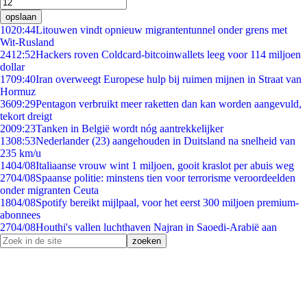
opslaan
10
20:44
Litouwen vindt opnieuw migrantentunnel onder grens met
Wit-Rusland
24
12:52
Hackers roven Coldcard-bitcoinwallets leeg voor 114 miljoen
dollar
17
09:40
Iran overweegt Europese hulp bij ruimen mijnen in Straat van
Hormuz
36
09:29
Pentagon verbruikt meer raketten dan kan worden aangevuld,
tekort dreigt
20
09:23
Tanken in België wordt nóg aantrekkelijker
13
08:53
Nederlander (23) aangehouden in Duitsland na snelheid van
235 km/u
14
04/08
Italiaanse vrouw wint 1 miljoen, gooit kraslot per abuis weg
27
04/08
Spaanse politie: minstens tien voor terrorisme veroordeelden
onder migranten Ceuta
18
04/08
Spotify bereikt mijlpaal, voor het eerst 300 miljoen premium-
abonnees
27
04/08
Houthi's vallen luchthaven Najran in Saoedi-Arabië aan