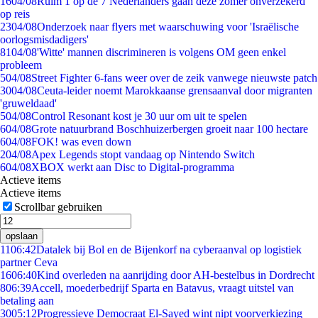
16
04/08
Ruim 1 op de 7 Nederlanders gaan deze zomer onverzekerd
op reis
23
04/08
Onderzoek naar flyers met waarschuwing voor 'Israëlische
oorlogsmisdadigers'
81
04/08
'Witte' mannen discrimineren is volgens OM geen enkel
probleem
5
04/08
Street Fighter 6-fans weer over de zeik vanwege nieuwste patch
30
04/08
Ceuta-leider noemt Marokkaanse grensaanval door migranten
'gruweldaad'
5
04/08
Control Resonant kost je 30 uur om uit te spelen
6
04/08
Grote natuurbrand Boschhuizerbergen groeit naar 100 hectare
6
04/08
FOK! was even down
2
04/08
Apex Legends stopt vandaag op Nintendo Switch
6
04/08
XBOX werkt aan Disc to Digital-programma
Actieve items
Actieve items
Scrollbar gebruiken
opslaan
11
06:42
Datalek bij Bol en de Bijenkorf na cyberaanval op logistiek
partner Ceva
16
06:40
Kind overleden na aanrijding door AH-bestelbus in Dordrecht
8
06:39
Accell, moederbedrijf Sparta en Batavus, vraagt uitstel van
betaling aan
30
05:12
Progressieve Democraat El-Sayed wint nipt voorverkiezing