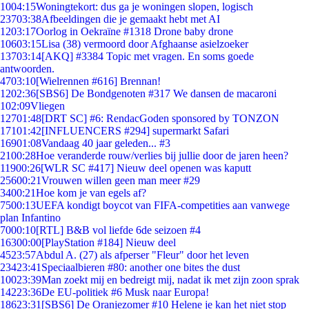
10
04:15
Woningtekort: dus ga je woningen slopen, logisch
237
03:38
Afbeeldingen die je gemaakt hebt met AI
12
03:17
Oorlog in Oekraïne #1318 Drone baby drone
106
03:15
Lisa (38) vermoord door Afghaanse asielzoeker
137
03:14
[AKQ] #3384 Topic met vragen. En soms goede
antwoorden.
47
03:10
[Wielrennen #616] Brennan!
12
02:36
[SBS6] De Bondgenoten #317 We dansen de macaroni
1
02:09
Vliegen
127
01:48
[DRT SC] #6: RendacGoden sponsored by TONZON
171
01:42
[INFLUENCERS #294] supermarkt Safari
169
01:08
Vandaag 40 jaar geleden... #3
21
00:28
Hoe veranderde rouw/verlies bij jullie door de jaren heen?
119
00:26
[WLR SC #417] Nieuw deel openen was kaputt
256
00:21
Vrouwen willen geen man meer #29
34
00:21
Hoe kom je van egels af?
75
00:13
UEFA kondigt boycot van FIFA-competities aan vanwege
plan Infantino
70
00:10
[RTL] B&B vol liefde 6de seizoen #4
163
00:00
[PlayStation #184] Nieuw deel
45
23:57
Abdul A. (27) als afperser "Fleur" door het leven
234
23:41
Speciaalbieren #80: another one bites the dust
100
23:39
Man zoekt mij en bedreigt mij, nadat ik met zijn zoon sprak
142
23:36
De EU-politiek #6 Musk naar Europa!
186
23:31
[SBS6] De Oranjezomer #10 Helene je kan het niet stop