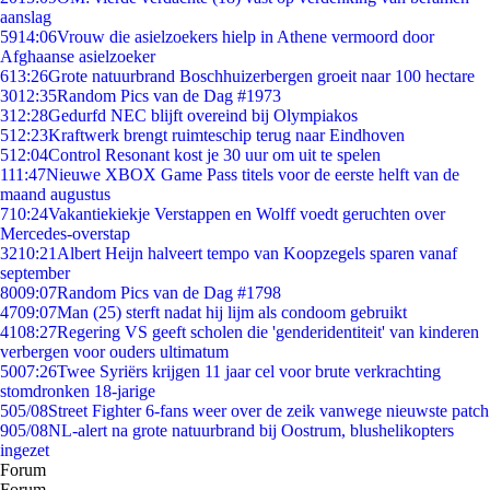
aanslag
59
14:06
Vrouw die asielzoekers hielp in Athene vermoord door
Afghaanse asielzoeker
6
13:26
Grote natuurbrand Boschhuizerbergen groeit naar 100 hectare
30
12:35
Random Pics van de Dag #1973
3
12:28
Gedurfd NEC blijft overeind bij Olympiakos
5
12:23
Kraftwerk brengt ruimteschip terug naar Eindhoven
5
12:04
Control Resonant kost je 30 uur om uit te spelen
1
11:47
Nieuwe XBOX Game Pass titels voor de eerste helft van de
maand augustus
7
10:24
Vakantiekiekje Verstappen en Wolff voedt geruchten over
Mercedes-overstap
32
10:21
Albert Heijn halveert tempo van Koopzegels sparen vanaf
september
80
09:07
Random Pics van de Dag #1798
47
09:07
Man (25) sterft nadat hij lijm als condoom gebruikt
41
08:27
Regering VS geeft scholen die 'genderidentiteit' van kinderen
verbergen voor ouders ultimatum
50
07:26
Twee Syriërs krijgen 11 jaar cel voor brute verkrachting
stomdronken 18-jarige
5
05/08
Street Fighter 6-fans weer over de zeik vanwege nieuwste patch
9
05/08
NL-alert na grote natuurbrand bij Oostrum, blushelikopters
ingezet
Forum
Forum