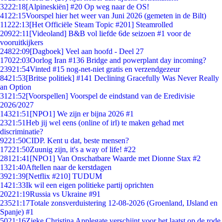
32
22:18
[Alpineskiën] #20 Op weg naar de OS!
41
22:15
Voorspel hier het weer van Juni 2026 (gemeten in de Bilt)
112
22:13
[Het Officiële Steam Topic #201] Steamrolled
209
22:11
[Videoland] B&B vol liefde 6de seizoen #1 voor de
vooruitkijkers
248
22:09
[Dagboek] Veel aan hoofd - Deel 27
170
22:03
Oorlog Iran #136 Bridge and powerplant day incoming?
239
21:54
Vinted #15 nog-net-niet gratis en verzendgezeur
84
21:53
[Britse politiek] #141 Declining Gracefully Was Never Really
an Option
31
21:52
[Voorspellen] Voorspel de eindstand van de Eredivisie
2026/2027
143
21:51
[NPO1] We zijn er bijna 2026 #1
23
21:51
Heb jij wel eens (online of irl) te maken gehad met
discriminatie?
92
21:50
CIDP. Kent u dat, beste mensen?
172
21:50
Zuunig zijn, it's a way of life! #22
281
21:41
[NPO1] Van Onschatbare Waarde met Dionne Stax #2
13
21:40
Aftellen naar de kerstdagen
39
21:39
[Netflix #210] TUDUM
14
21:33
Ik wil een eigen politieke partij oprichten
202
21:19
Russia vs Ukraine #91
235
21:17
Totale zonsverduistering 12-08-2026 (Groenland, IJsland en
Spanje) #1
50
21:16
Zieke Christina Applegate verschijnt voor het laatst op de rode