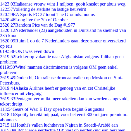
14
23:03
Italiaanse vrouw wint 1 miljoen, gooit kraslot per abuis weg
1
22:57
Vollering de sterkste na lastige heuvelrit
3
20:59
EA Sports FC 27 toont The Grounds-modus
14
20:46
Long live the 7th of October
25
20:27
Random Pics van de Dag #1977
13
20:12
Nederlander (23) aangehouden in Duitsland na snelheid van
235 km/u
16
20:09
Ruim 1 op de 7 Nederlanders gaan deze zomer onverzekerd
op reis
6
19:53
FOK! was even down
25
19:52
Lekker op vakantie naar Afghanistan volgens Taliban geen
probleem
81
19:50
'Witte' mannen discrimineren is volgens OM geen enkel
probleem
26
19:49
Doden bij Oekraïense droneaanvallen op Moskou en Sint-
Petersburg
30
19:44
Alaska Airlines heeft er genoeg van en zet Christelijke
influencer uit vliegtuig
36
19:33
Pentagon verbruikt meer raketten dan kan worden aangevuld,
tekort dreigt
1
18:54
Gears of War: E-Day open beta begint 6 augustus
18
18:16
Spotify bereikt mijlpaal, voor het eerst 300 miljoen premium-
abonnees
27
15:11
Houthi's vallen luchthaven Najran in Saoedi-Arabië aan
20
15:09
OM: vierde verdachte (18) vast op verdenking van beramen