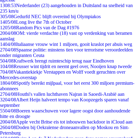
13
08:53
Nederlander (23) aangehouden in Duitsland na snelheid van
235 km/u
3
05/08
Gedurfd NEC blijft overeind bij Olympiakos
14
05/08
Long live the 7th of October
12
05/08
Random Pics van de Dag #1976
20
04/08
OM: vierde verdachte (18) vast op verdenking van beramen
aanslag
14
04/08
Italiaanse vrouw wint 1 miljoen, gooit kraslot per abuis weg
27
04/08
Spaanse politie: minstens tien voor terrorisme veroordeelden
onder migranten Ceuta
5
04/08
Kraftwerk brengt ruimteschip terug naar Eindhoven
1
04/08
Reusser wint tijdrit en neemt geel over, Nooijen knap tweede
7
04/08
Vakantiekiekje Verstappen en Wolff voedt geruchten over
Mercedes-overstap
18
04/08
Spotify bereikt mijlpaal, voor het eerst 300 miljoen premium-
abonnees
27
04/08
Houthi's vallen luchthaven Najran in Saoedi-Arabië aan
32
04/08
Albert Heijn halveert tempo van Koopzegels sparen vanaf
september
55
04/08
Boeren waarschuwen voor lagere oogst door aanhoudende
hitte en droogte
20
04/08
Apple vecht Britse eis tot inbouwen backdoor in iCloud aan
26
04/08
Doden bij Oekraïense droneaanvallen op Moskou en Sint-
Petersburg