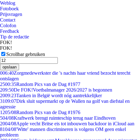
Weblog
Fotoboek
Prijsvragen
Contact
Colofon
Feedback
Tip de redactie
FOK!
FOK!
Scrollbar gebruiken
opslaan
0
06:40
Zorgmedewerkster die 's nachts haar vriend bezocht terecht
ontslagen
25
00:35
Random Pics van de Dag #1977
2
09:50
De FOK!Voetbalmanager 2026/2027 is begonnen
20
09:23
Tanken in België wordt nóg aantrekkelijker
31
09:07
Dirk sluit supermarkt op de Wallen na golf van diefstal en
agressie
12
05/08
Random Pics van de Dag #1976
5
04/08
Kraftwerk brengt ruimteschip terug naar Eindhoven
20
04/08
Apple vecht Britse eis tot inbouwen backdoor in iCloud aan
81
04/08
'Witte' mannen discrimineren is volgens OM geen enkel
probleem