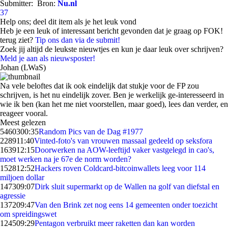
Submitter:
Bron:
Nu.nl
37
Help ons; deel dit item als je het leuk vond
Heb je een leuk of interessant bericht gevonden dat je graag op FOK!
terug ziet?
Tip ons dan via de submit!
Zoek jij altijd de leukste nieuwtjes en kun je daar leuk over schrijven?
Meld je aan als nieuwsposter!
Johan (LWaS)
Na vele beloftes dat ik ook eindelijk dat stukje voor de FP zou
schrijven, is het nu eindelijk zover. Ben je werkelijk ge-interesseerd in
wie ik ben (kan het me niet voorstellen, maar goed), lees dan verder, en
reageer vooral.
Meest gelezen
54603
00:35
Random Pics van de Dag #1977
2289
11:40
Vinted-foto's van vrouwen massaal gedeeld op seksfora
1639
12:15
Doorwerken na AOW-leeftijd vaker vastgelegd in cao's,
moet werken na je 67e de norm worden?
1528
12:52
Hackers roven Coldcard-bitcoinwallets leeg voor 114
miljoen dollar
1473
09:07
Dirk sluit supermarkt op de Wallen na golf van diefstal en
agressie
1372
09:47
Van den Brink zet nog eens 14 gemeenten onder toezicht
om spreidingswet
1245
09:29
Pentagon verbruikt meer raketten dan kan worden