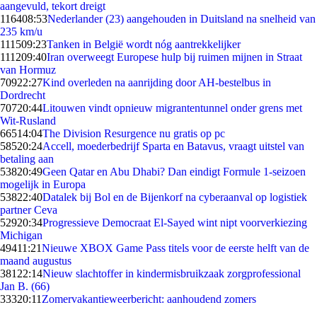
aangevuld, tekort dreigt
1164
08:53
Nederlander (23) aangehouden in Duitsland na snelheid van
235 km/u
1115
09:23
Tanken in België wordt nóg aantrekkelijker
1112
09:40
Iran overweegt Europese hulp bij ruimen mijnen in Straat
van Hormuz
709
22:27
Kind overleden na aanrijding door AH-bestelbus in
Dordrecht
707
20:44
Litouwen vindt opnieuw migrantentunnel onder grens met
Wit-Rusland
665
14:04
The Division Resurgence nu gratis op pc
585
20:24
Accell, moederbedrijf Sparta en Batavus, vraagt uitstel van
betaling aan
538
20:49
Geen Qatar en Abu Dhabi? Dan eindigt Formule 1-seizoen
mogelijk in Europa
538
22:40
Datalek bij Bol en de Bijenkorf na cyberaanval op logistiek
partner Ceva
529
20:34
Progressieve Democraat El-Sayed wint nipt voorverkiezing
Michigan
494
11:21
Nieuwe XBOX Game Pass titels voor de eerste helft van de
maand augustus
381
22:14
Nieuw slachtoffer in kindermisbruikzaak zorgprofessional
Jan B. (66)
333
20:11
Zomervakantieweerbericht: aanhoudend zomers