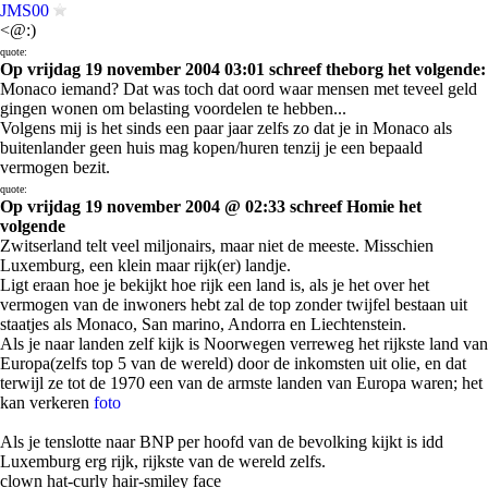
JMS00
<@:)
quote:
Op vrijdag 19 november 2004 03:01 schreef theborg het volgende:
Monaco iemand? Dat was toch dat oord waar mensen met teveel geld
gingen wonen om belasting voordelen te hebben...
Volgens mij is het sinds een paar jaar zelfs zo dat je in Monaco als
buitenlander geen huis mag kopen/huren tenzij je een bepaald
vermogen bezit.
quote:
Op vrijdag 19 november 2004 @ 02:33 schreef Homie het
volgende
Zwitserland telt veel miljonairs, maar niet de meeste. Misschien
Luxemburg, een klein maar rijk(er) landje.
Ligt eraan hoe je bekijkt hoe rijk een land is, als je het over het
vermogen van de inwoners hebt zal de top zonder twijfel bestaan uit
staatjes als Monaco, San marino, Andorra en Liechtenstein.
Als je naar landen zelf kijk is Noorwegen verreweg het rijkste land van
Europa(zelfs top 5 van de wereld) door de inkomsten uit olie, en dat
terwijl ze tot de 1970 een van de armste landen van Europa waren; het
kan verkeren
foto
Als je tenslotte naar BNP per hoofd van de bevolking kijkt is idd
Luxemburg erg rijk, rijkste van de wereld zelfs.
clown hat-curly hair-smiley face