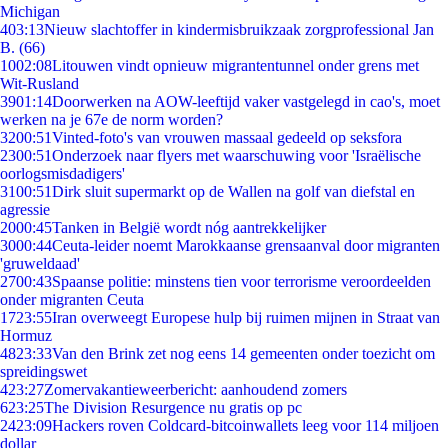
Michigan
4
03:13
Nieuw slachtoffer in kindermisbruikzaak zorgprofessional Jan
B. (66)
10
02:08
Litouwen vindt opnieuw migrantentunnel onder grens met
Wit-Rusland
39
01:14
Doorwerken na AOW-leeftijd vaker vastgelegd in cao's, moet
werken na je 67e de norm worden?
32
00:51
Vinted-foto's van vrouwen massaal gedeeld op seksfora
23
00:51
Onderzoek naar flyers met waarschuwing voor 'Israëlische
oorlogsmisdadigers'
31
00:51
Dirk sluit supermarkt op de Wallen na golf van diefstal en
agressie
20
00:45
Tanken in België wordt nóg aantrekkelijker
30
00:44
Ceuta-leider noemt Marokkaanse grensaanval door migranten
'gruweldaad'
27
00:43
Spaanse politie: minstens tien voor terrorisme veroordeelden
onder migranten Ceuta
17
23:55
Iran overweegt Europese hulp bij ruimen mijnen in Straat van
Hormuz
48
23:33
Van den Brink zet nog eens 14 gemeenten onder toezicht om
spreidingswet
4
23:27
Zomervakantieweerbericht: aanhoudend zomers
6
23:25
The Division Resurgence nu gratis op pc
24
23:09
Hackers roven Coldcard-bitcoinwallets leeg voor 114 miljoen
dollar