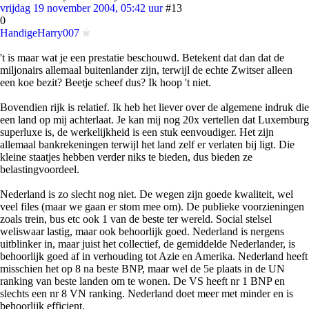
vrijdag 19 november 2004, 05:42 uur
#13
0
HandigeHarry007
't is maar wat je een prestatie beschouwd. Betekent dat dan dat de
miljonairs allemaal buitenlander zijn, terwijl de echte Zwitser alleen
een koe bezit? Beetje scheef dus? Ik hoop 't niet.
Bovendien rijk is relatief. Ik heb het liever over de algemene indruk die
een land op mij achterlaat. Je kan mij nog 20x vertellen dat Luxemburg
superluxe is, de werkelijkheid is een stuk eenvoudiger. Het zijn
allemaal bankrekeningen terwijl het land zelf er verlaten bij ligt. Die
kleine staatjes hebben verder niks te bieden, dus bieden ze
belastingvoordeel.
Nederland is zo slecht nog niet. De wegen zijn goede kwaliteit, wel
veel files (maar we gaan er stom mee om). De publieke voorzieningen
zoals trein, bus etc ook 1 van de beste ter wereld. Social stelsel
weliswaar lastig, maar ook behoorlijk goed. Nederland is nergens
uitblinker in, maar juist het collectief, de gemiddelde Nederlander, is
behoorlijk goed af in verhouding tot Azie en Amerika. Nederland heeft
misschien het op 8 na beste BNP, maar wel de 5e plaats in de UN
ranking van beste landen om te wonen. De VS heeft nr 1 BNP en
slechts een nr 8 VN ranking. Nederland doet meer met minder en is
behoorlijk efficient.