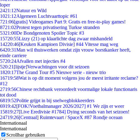
loper
24
21:12
Natuur en Wild
10
21:12
Algemeen Luchtvaarttopic #61
7
21:06
[gratis] Videogames Part 9: Gratis en free-to-play games!
87
21:02
Protest tegen privatisering Turkse stranden
53
21:00
De Bondgenoten Spoiler Topic #3
157
20:55
Lizzy (21) op klaarlichte dag zwaar mishandeld
142
20:46
[Keuken Kampioen Divisie] #44 Vitesse mag weg
64
20:31
Man wil thuiswerken omdat zijn vrouw borstkanker heeft,
einde carriere
57
20:24
Afvallen met injecties #4
5
20:21
[lijstje]Verwachtingen voor dit seizoen
18
20:17
The Grand Tour #5 Nieuwe serie - nieuw trio
167
19:58
Wat is op dit moment volgens jou de meest irritante reclame?
#12
27
19:56
Chinese rechtbank veroordeelt voormalige lokale functionaris
tot dood
68
19:52
Politie grijpt in bij snelwegblokkeerders
69
19:42
[FOK!Voetbalmanager 2026/2027] #1 We zijn er weer
158
19:27
[Live Eredivisie #1784] Dying seconds van het seizoen!
247
19:26
[Centraal] Ruimtevaart / SpaceX #87 Rondje oceaan
Internationaal
Internationaal
Scrollbar gebruiken