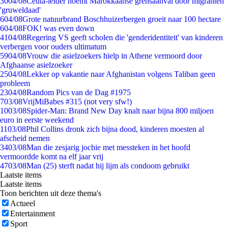
30
04/08
Ceuta-leider noemt Marokkaanse grensaanval door migranten
'gruweldaad'
6
04/08
Grote natuurbrand Boschhuizerbergen groeit naar 100 hectare
6
04/08
FOK! was even down
41
04/08
Regering VS geeft scholen die 'genderidentiteit' van kinderen
verbergen voor ouders ultimatum
59
04/08
Vrouw die asielzoekers hielp in Athene vermoord door
Afghaanse asielzoeker
25
04/08
Lekker op vakantie naar Afghanistan volgens Taliban geen
probleem
23
04/08
Random Pics van de Dag #1975
7
03/08
VrijMiBabes #315 (not very sfw!)
10
03/08
Spider-Man: Brand New Day knalt naar bijna 800 miljoen
euro in eerste weekend
11
03/08
Phil Collins dronk zich bijna dood, kinderen moesten al
afscheid nemen
34
03/08
Man die zesjarig jochie met messteken in het hoofd
vermoordde komt na elf jaar vrij
47
03/08
Man (25) sterft nadat hij lijm als condoom gebruikt
Laatste items
Laatste items
Toon berichten uit deze thema's
Actueel
Entertainment
Sport