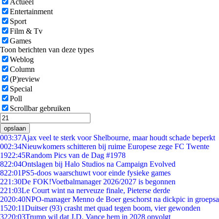
Actueel
Entertainment
Sport
Film & Tv
Games
Toon berichten van deze types
Weblog
Column
(P)review
Special
Poll
Scrollbar gebruiken
opslaan
0
03:37
Ajax veel te sterk voor Shelbourne, maar houdt schade beperkt
0
02:34
Nieuwkomers schitteren bij ruime Europese zege FC Twente
19
22:45
Random Pics van de Dag #1978
8
22:04
Ontslagen bij Halo Studios na Campaign Evolved
8
22:01
PS5-doos waarschuwt voor einde fysieke games
2
21:30
De FOK!Voetbalmanager 2026/2027 is begonnen
2
21:03
Le Court wint na nerveuze finale, Pieterse derde
20
20:40
NPO-manager Menno de Boer geschorst na dickpic in groeps
15
20:11
Duitser (93) crasht met quad tegen boom, vier gewonden
32
20:03
Trump wil dat J.D. Vance hem in 2028 opvolgt