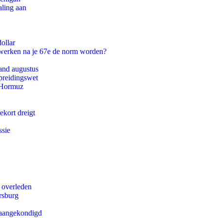
aling aan
ollar
 werken na je 67e de norm worden?
and augustus
preidingswet
n Hormuz
ekort dreigt
ssie
d overleden
rsburg
g aangekondigd