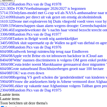
19
22:45
Random Pics van de Dag #1978
2
21:30
De FOK!Voetbalmanager 2026/2027 is begonnen
57
14:35
Onlyfans-model met G-cup wil als NASA-ambassadeur naar 
22
14:09
Huisarts per direct uit vak gezet om ernstig alcoholmisbruik
16
10:32
Drone met explosieven bij Duits vliegveld voedt vrees voor hy
55
09:33
Waterschappen slaan alarm wegens droogte: Gereedschapskist
23
06:40
Zorgmedewerkster die 's nachts haar vriend bezocht terecht on
33
06/08
Random Pics van de Dag #1977
21
05/08
Tanken in België wordt nóg aantrekkelijker
34
05/08
Dirk sluit supermarkt op de Wallen na golf van diefstal en agre
12
05/08
Random Pics van de Dag #1976
6
04/08
Kraftwerk brengt ruimteschip terug naar Eindhoven
20
04/08
Apple vecht Britse eis tot inbouwen backdoor in iCloud aan
84
04/08
'Witte' mannen discrimineren is volgens OM geen enkel probl
30
04/08
Ceuta-leider noemt Marokkaanse grensaanval door migranten 
6
04/08
Grote natuurbrand Boschhuizerbergen groeit naar 100 hectare
6
04/08
FOK! was even down
41
04/08
Regering VS geeft scholen die 'genderidentiteit' van kinderen
59
04/08
Vrouw die asielzoekers hielp in Athene vermoord door Afghaa
25
04/08
Lekker op vakantie naar Afghanistan volgens Taliban geen pr
23
04/08
Random Pics van de Dag #1975
Laatste items
Laatste items
Toon berichten uit deze thema's