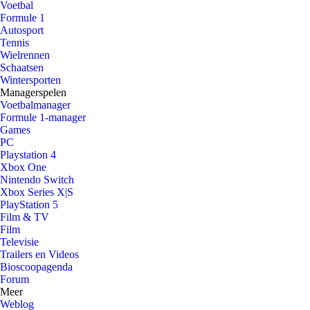
Voetbal
Formule 1
Autosport
Tennis
Wielrennen
Schaatsen
Wintersporten
Managerspelen
Voetbalmanager
Formule 1-manager
Games
PC
Playstation 4
Xbox One
Nintendo Switch
Xbox Series X|S
PlayStation 5
Film & TV
Film
Televisie
Trailers en Videos
Bioscoopagenda
Forum
Meer
Weblog