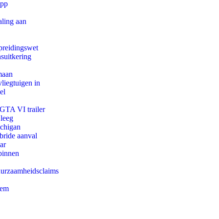
app
aling aan
preidingswet
suitkering
maan
iegtuigen in
el
 GTA VI trailer
 leeg
ichigan
bride aanval
ar
binnen
duurzaamheidsclaims
eem