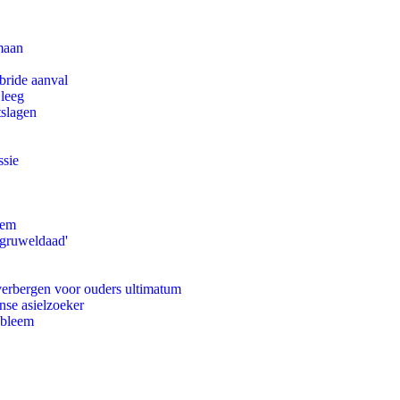
maan
bride aanval
 leeg
tslagen
ssie
eem
'gruweldaad'
 verbergen voor ouders ultimatum
nse asielzoeker
obleem