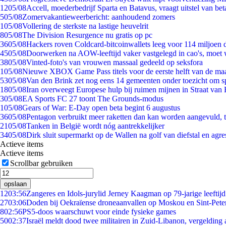
12
05/08
Accell, moederbedrijf Sparta en Batavus, vraagt uitstel van bet
5
05/08
Zomervakantieweerbericht: aanhoudend zomers
1
05/08
Vollering de sterkste na lastige heuvelrit
8
05/08
The Division Resurgence nu gratis op pc
36
05/08
Hackers roven Coldcard-bitcoinwallets leeg voor 114 miljoen d
45
05/08
Doorwerken na AOW-leeftijd vaker vastgelegd in cao's, moet
38
05/08
Vinted-foto's van vrouwen massaal gedeeld op seksfora
1
05/08
Nieuwe XBOX Game Pass titels voor de eerste helft van de ma
53
05/08
Van den Brink zet nog eens 14 gemeenten onder toezicht om s
18
05/08
Iran overweegt Europese hulp bij ruimen mijnen in Straat va
3
05/08
EA Sports FC 27 toont The Grounds-modus
1
05/08
Gears of War: E-Day open beta begint 6 augustus
36
05/08
Pentagon verbruikt meer raketten dan kan worden aangevuld, t
21
05/08
Tanken in België wordt nóg aantrekkelijker
34
05/08
Dirk sluit supermarkt op de Wallen na golf van diefstal en agre
Actieve items
Actieve items
Scrollbar gebruiken
opslaan
12
03:56
Zangeres en Idols-jurylid Jerney Kaagman op 79-jarige leeftij
27
03:06
Doden bij Oekraïense droneaanvallen op Moskou en Sint-Pete
8
02:56
PS5-doos waarschuwt voor einde fysieke games
50
02:37
Israël meldt dood twee militairen in Zuid-Libanon, vergeldin