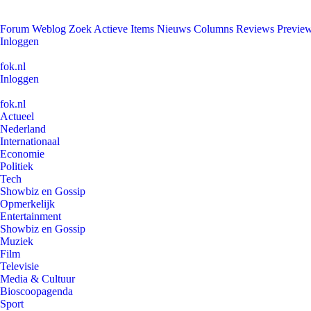
Forum
Weblog
Zoek
Actieve Items
Nieuws
Columns
Reviews
Previe
Inloggen
fok.nl
Inloggen
fok.nl
Actueel
Nederland
Internationaal
Economie
Politiek
Tech
Showbiz en Gossip
Opmerkelijk
Entertainment
Showbiz en Gossip
Muziek
Film
Televisie
Media & Cultuur
Bioscoopagenda
Sport