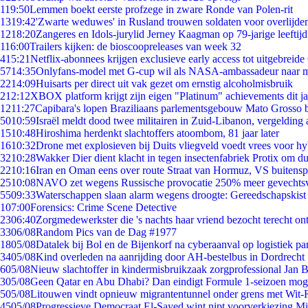
1
19:50
Lemmen boekt eerste profzege in zware Ronde van Polen-rit
13
19:42
'Zwarte weduwes' in Rusland trouwen soldaten voor overlijden
12
18:20
Zangeres en Idols-jurylid Jerney Kaagman op 79-jarige leeftij
1
16:00
Trailers kijken: de bioscoopreleases van week 32
4
15:21
Netflix-abonnees krijgen exclusieve early access tot uitgebreide
57
14:35
Onlyfans-model met G-cup wil als NASA-ambassadeur naar 
22
14:09
Huisarts per direct uit vak gezet om ernstig alcoholmisbruik
2
12:12
XBOX platform krijgt zijn eigen "Platinum" achievements dit ja
12
11:27
Capibara's lopen Braziliaans parlementsgebouw Mato Grosso 
50
10:59
Israël meldt dood twee militairen in Zuid-Libanon, vergeldin
15
10:48
Hiroshima herdenkt slachtoffers atoombom, 81 jaar later
16
10:32
Drone met explosieven bij Duits vliegveld voedt vrees voor hy
32
10:28
Wakker Dier dient klacht in tegen insectenfabriek Protix om 
22
10:16
Iran en Oman eens over route Straat van Hormuz, VS buitensp
25
10:08
NAVO zet wegens Russische provocatie 250% meer gevechtsvl
55
09:33
Waterschappen slaan alarm wegens droogte: Gereedschapskist
1
07:00
Forensics: Crime Scene Detective
23
06:40
Zorgmedewerkster die 's nachts haar vriend bezocht terecht on
33
06/08
Random Pics van de Dag #1977
18
05/08
Datalek bij Bol en de Bijenkorf na cyberaanval op logistiek pa
34
05/08
Kind overleden na aanrijding door AH-bestelbus in Dordrecht
6
05/08
Nieuw slachtoffer in kindermisbruikzaak zorgprofessional Jan B
3
05/08
Geen Qatar en Abu Dhabi? Dan eindigt Formule 1-seizoen moge
5
05/08
Litouwen vindt opnieuw migrantentunnel onder grens met Wit-
45
05/08
Progressieve Democraat El-Sayed wint nipt voorverkiezing M