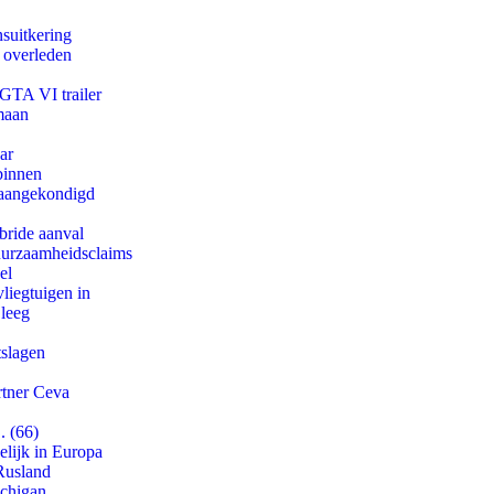
suitkering
d overleden
 GTA VI trailer
maan
ar
binnen
g aangekondigd
bride aanval
duurzaamheidsclaims
el
iegtuigen in
 leeg
tslagen
rtner Ceva
. (66)
lijk in Europa
Rusland
ichigan