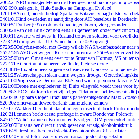
20
02:21
NPO-manager Menno de Boer geschorst na dickpic in groeps
8
02:09
Ontslagen bij Halo Studios na Campaign Evolved
12
01:08
Accell, moederbedrijf Sparta en Batavus, vraagt uitstel van bet
34
01:01
Kind overleden na aanrijding door AH-bestelbus in Dordrecht
15
00:51
Duitser (93) crasht met quad tegen boom, vier gewonden
53
00:28
Van den Brink zet nog eens 14 gemeenten onder toezicht om s
13
00:11
'Zwarte weduwes' in Rusland trouwen soldaten voor overlijden
32
23:58
Trump wil dat J.D. Vance hem in 2028 opvolgt
57
23:55
Onlyfans-model met G-cup wil als NASA-ambassadeur naar 
25
22:56
NAVO zet wegens Russische provocatie 250% meer gevechtsvl
22
22:50
Iran en Oman eens over route Straat van Hormuz, VS buitensp
2
22:17
Le Court wint na nerveuze finale, Pieterse derde
4
21:38
Netflix-abonnees krijgen exclusieve early access tot uitgebreide
55
21:25
Waterschappen slaan alarm wegens droogte: Gereedschapskist
45
21:00
Progressieve Democraat El-Sayed wint nipt voorverkiezing M
16
21:00
Drone met explosieven bij Duits vliegveld voedt vrees voor hy
2
20:58
XBOX platform krijgt zijn eigen "Platinum" achievements dit ja
12
20:48
Capibara's lopen Braziliaans parlementsgebouw Mato Grosso 
5
20:30
Zomervakantieweerbericht: aanhoudend zomers
32
20:25
Wakker Dier dient klacht in tegen insectenfabriek Protix om 
1
20:21
Lemmen boekt eerste profzege in zware Ronde van Polen-rit
84
20:21
'Witte' mannen discrimineren is volgens OM geen enkel probl
22
20:05
Huisarts per direct uit vak gezet om ernstig alcoholmisbruik
15
19:45
Hiroshima herdenkt slachtoffers atoombom, 81 jaar later
38
19:40
Vinted-foto's van vrouwen massaal gedeeld op seksfora