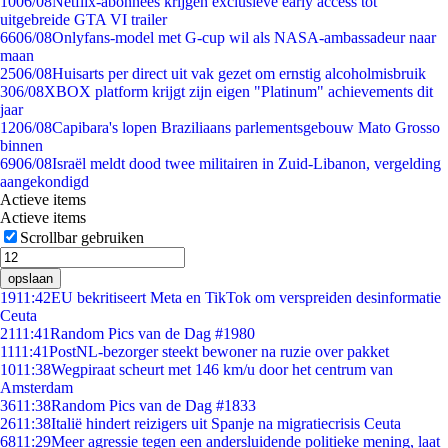
10
06/08
Netflix-abonnees krijgen exclusieve early access tot
uitgebreide GTA VI trailer
66
06/08
Onlyfans-model met G-cup wil als NASA-ambassadeur naar
maan
25
06/08
Huisarts per direct uit vak gezet om ernstig alcoholmisbruik
3
06/08
XBOX platform krijgt zijn eigen "Platinum" achievements dit
jaar
12
06/08
Capibara's lopen Braziliaans parlementsgebouw Mato Grosso
binnen
69
06/08
Israël meldt dood twee militairen in Zuid-Libanon, vergelding
aangekondigd
Actieve items
Actieve items
Scrollbar gebruiken
opslaan
19
11:42
EU bekritiseert Meta en TikTok om verspreiden desinformatie
Ceuta
21
11:41
Random Pics van de Dag #1980
11
11:41
PostNL-bezorger steekt bewoner na ruzie over pakket
10
11:38
Wegpiraat scheurt met 146 km/u door het centrum van
Amsterdam
36
11:38
Random Pics van de Dag #1833
26
11:38
Italië hindert reizigers uit Spanje na migratiecrisis Ceuta
68
11:29
Meer agressie tegen een andersluidende politieke mening, laat