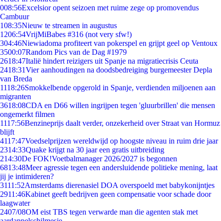
0
08:56
Excelsior opent seizoen met ruime zege op promovendus
Cambuur
1
08:35
Nieuw te streamen in augustus
12
06:54
VrijMiBabes #316 (not very sfw!)
3
04:46
Niewiadoma profiteert van pokerspel en grijpt geel op Ventoux
35
00:07
Random Pics van de Dag #1979
26
18:47
Italië hindert reizigers uit Spanje na migratiecrisis Ceuta
24
18:31
Vier aanhoudingen na doodsbedreiging burgemeester Depla
van Breda
11
18:26
Smokkelbende opgerold in Spanje, verdienden miljoenen aan
migranten
36
18:08
CDA en D66 willen ingrijpen tegen 'gluurbrillen' die mensen
ongemerkt filmen
11
17:56
Benzineprijs daalt verder, onzekerheid over Straat van Hormuz
blijft
41
17:47
Voedselprijzen wereldwijd op hoogste niveau in ruim drie jaar
23
14:33
Quake krijgt na 30 jaar een gratis uitbreiding
2
14:30
De FOK!Voetbalmanager 2026/2027 is begonnen
68
13:48
Meer agressie tegen een andersluidende politieke mening, laat
jij je intimideren?
31
11:52
Amsterdams dierenasiel DOA overspoeld met babykonijntjes
29
11:46
Kabinet geeft bedrijven geen compensatie voor schade door
laagwater
24
07/08
OM eist TBS tegen verwarde man die agenten stak met
aardappelschilmesje