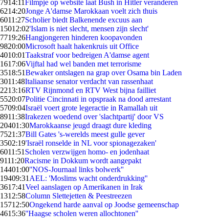
79
14:11
Filmpje op website laat Bush in Hitler veranderen
62
14:20
Jonge A'damse Marokkaan voelt zich thuis
60
11:27
Scholier biedt Balkenende excuus aan
150
12:02
'Islam is niet slecht, mensen zijn slecht'
77
19:26
Hangjongeren hinderen koopavonden
98
20:00
Microsoft haalt hakenkruis uit Office
40
10:01
Taakstraf voor bedreigen A'damse agent
16
17:06
Vijftal had wel banden met terrorisme
35
18:51
Bewaker ontslagen na grap over Osama bin Laden
30
11:48
Italiaanse senator verdacht van rassenhaat
22
13:16
RTV Rijnmond en RTV West bijna failliet
55
20:07
Politie Cincinnati in opspraak na dood arrestant
57
09:04
Israël voert grote legeractie in Ramallah uit
89
11:38
Irakezen woedend over 'slachtpartij' door VS
204
01:30
Marokkaanse jeugd draagt dure kleding
75
21:37
Bill Gates 's-werelds meest gulle gever
35
02:19
'Israël ronselde in NL voor spionagezaken'
60
11:51
Scholen verzwijgen homo- en jodenhaat
91
11:20
Racisme in Dokkum wordt aangepakt
144
01:00
''NOS-Journaal links bolwerk''
194
09:31
AEL: 'Moslims wacht onderdrukking''
36
17:41
Veel aanslagen op Amerikanen in Irak
13
12:58
Column Slettejetten & Peestreezen
157
12:50
Ongekend harde aanval op Joodse gemeenschap
46
15:36
''Haagse scholen weren allochtonen''