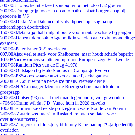
30
07/08
Tropische hitte keert zondag terug met lokaal 32 graden
30
07/08
Trump grijpt weer in op automatisch staatsburgerschap bij
geboorte in VS
56
07/08
Dikke Van Dale neemt 'vulvalippen' op: 'stigma op
schaamlippen doorbreken'
15
07/08
Meta krijgt half miljard boete voor mentale schade bij jongeren
20
07/08
Denemarken pakt AI-gebruik in scholen aan: extra mondelinge
examens
25
07/08
Peter Faber (82) overleden
0
07/08
Ajax veel te sterk voor Shelbourne, maar houdt schade beperkt
1
07/08
Nieuwkomers schitteren bij ruime Europese zege FC Twente
19
07/08
Random Pics van de Dag #1978
15
06/08
Ontslagen bij Halo Studios na Campaign Evolved
19
06/08
PS5-doos waarschuwt voor einde fysieke games
2
06/08
Le Court wint na nerveuze finale, Pieterse derde
29
06/08
NPO-manager Menno de Boer geschorst na dickpic in
groepsapp
40
06/08
Duitser (93) crasht met quad tegen boom, vier gewonden
47
06/08
Trump wil dat J.D. Vance hem in 2028 opvolgt
1
06/08
Lemmen boekt eerste profzege in zware Ronde van Polen-rit
24
06/08
'Zwarte weduwes' in Rusland trouwen soldaten voor
overlijdensuitkering
14
06/08
Zangeres en Idols-jurylid Jerney Kaagman op 79-jarige leeftijd
overleden