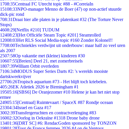
17
08:35
Centraal FC Utrecht topic #88 - #CorreiaIn
151
08:33
NPO-manager Menno de Boer (47) op non-actief stuurde
dick-pic rond
7
08:31
Draai hier alle platen in je platenkast #32 (The Torture Never
Stops)
46
08:29
[Netflix #210] TUDUM
124
08:23
[Het Officiële Steam Topic #201] Steamrolled
120
08:03
Het RLS Social Media-topic #160 Zonder Kolonel!!
77
08:00
Techniekles verdwijnt uit onderbouw: maar half zo veel uren
als 2007
25
07:58
Op vakantie met (kleine) kinderen #30
106
07:55
[Breien] Deel 21, met zomerbreisels
18
07:39
William Orbit overleden
71
06:34
MODUS Super Series Darts #2: 's werelds mooiste
dartskweekvijver
277
06:26
Tropisch aquarium #73 - Het blijft toch kriebelen.
4
05:26
EK Atletiek 2026 te Birmingham #1
195
05:16
[SBS6] De Oranjezomer #10 Helene je kan het niet stop
ermee
249
05:15
[Centraal] Ruimtevaart / SpaceX #87 Rondje oceaan
233
04:34
Israel en Gaza #17
30
02:39
Transfergeruchten en contractverlenging #83
160
02:32
Oorlog in Oekraïne #1318 Drone baby drone
134
01:36
[DRT SC] #6: RendacGoden sponsored by TONZON
198
01:28
Tour de France femmes 2026 #4 op de Ventoux