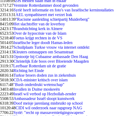
111
08:09
Zes meiden slaan man in elkaar
17
17:27
Vermiste Rotterdammer dood gevonden
32
14:16
Syrië heeft informatie en foto's van Israëlische kerninstallaties
235
13:31
AEL sympathiseert met verzet Irak
140
13:39
''Racisme aanleiding schietpartij Muiderberg''
84
15:09
Het slachtoffer van de loverboy
24
23:17
Brandstichting kerk in Almere
65
23:53
Over de hypocrisie van de Islam
52
18:40
Foetus krijgt rechten in de VS
50
14:05
Israëlische leger doodt Hamas-leden
39
14:27
Schuilplaats Turkse vrouw via internet ontdekt
23
14:13
Kleuters ontsnappen om Sesamstraat
34
15:31
Opstootje bij Cubaanse ambassade Den Haag
29
13:30
Christelijk Ede boos over Bloeiende Maagden
31
19:17
Leefbaar Rotterdam uit de gratie
20
20:34
Richting het Einde
68
16:14
Turkse broers doden zus in ziekenhuis
50
18:30
CDA-minister kritisch over islam
61
17:48
"Bush onderdrukt wetenschap"
34
03:48
Invallen in Duitse moskeeën
22
23:49
Israël wil verbod op Hezbollah-zender
55
08:53
Ambassadeur Israël sloopt kunstwerk
63
18:39
Doof meisje jarenlang misbruikt op school
101
20:48
CIDI wil onderzoek naar rapgroep NAG
77
06:22
Syrië: "recht op massavernietigingswapens"