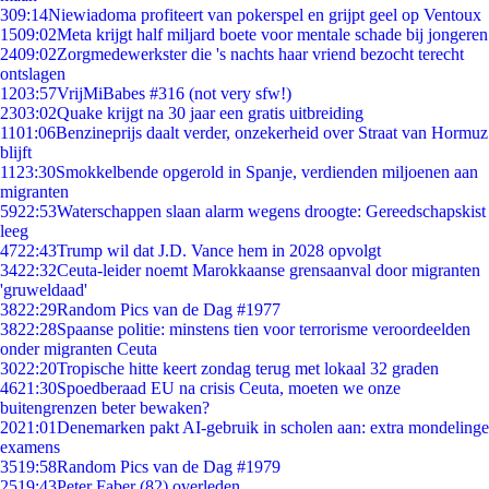
3
09:14
Niewiadoma profiteert van pokerspel en grijpt geel op Ventoux
15
09:02
Meta krijgt half miljard boete voor mentale schade bij jongeren
24
09:02
Zorgmedewerkster die 's nachts haar vriend bezocht terecht
ontslagen
12
03:57
VrijMiBabes #316 (not very sfw!)
23
03:02
Quake krijgt na 30 jaar een gratis uitbreiding
11
01:06
Benzineprijs daalt verder, onzekerheid over Straat van Hormuz
blijft
11
23:30
Smokkelbende opgerold in Spanje, verdienden miljoenen aan
migranten
59
22:53
Waterschappen slaan alarm wegens droogte: Gereedschapskist
leeg
47
22:43
Trump wil dat J.D. Vance hem in 2028 opvolgt
34
22:32
Ceuta-leider noemt Marokkaanse grensaanval door migranten
'gruweldaad'
38
22:29
Random Pics van de Dag #1977
38
22:28
Spaanse politie: minstens tien voor terrorisme veroordeelden
onder migranten Ceuta
30
22:20
Tropische hitte keert zondag terug met lokaal 32 graden
46
21:30
Spoedberaad EU na crisis Ceuta, moeten we onze
buitengrenzen beter bewaken?
20
21:01
Denemarken pakt AI-gebruik in scholen aan: extra mondelinge
examens
35
19:58
Random Pics van de Dag #1979
25
19:43
Peter Faber (82) overleden