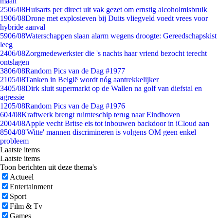
maan
25
06/08
Huisarts per direct uit vak gezet om ernstig alcoholmisbruik
19
06/08
Drone met explosieven bij Duits vliegveld voedt vrees voor
hybride aanval
59
06/08
Waterschappen slaan alarm wegens droogte: Gereedschapskist
leeg
24
06/08
Zorgmedewerkster die 's nachts haar vriend bezocht terecht
ontslagen
38
06/08
Random Pics van de Dag #1977
21
05/08
Tanken in België wordt nóg aantrekkelijker
34
05/08
Dirk sluit supermarkt op de Wallen na golf van diefstal en
agressie
12
05/08
Random Pics van de Dag #1976
6
04/08
Kraftwerk brengt ruimteschip terug naar Eindhoven
20
04/08
Apple vecht Britse eis tot inbouwen backdoor in iCloud aan
85
04/08
'Witte' mannen discrimineren is volgens OM geen enkel
probleem
Laatste items
Laatste items
Toon berichten uit deze thema's
Actueel
Entertainment
Sport
Film & Tv
Games