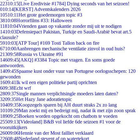
223
10:15
[Live Eredivisie #1784] Dying seconds van het seizoen!
0
10:14
[KERST] Adventskalenders 2026
105
10:11
Het grote goedemorgen topic #3
38
10:08
Horrorfilms #33: Halloween
118
10:04
Vrienden gaan op vakantie zonder mij uit te nodigen
14
10:03
Defensiepact Pakistan, Turkije en Saudi-Arabië bevat art.5
clausule?
59
10:03
[ATP Tour] #169 Tosti Tallon back on fire
67
10:00
Aanbrengen mechanische ventilatie zinvol in oud huis?
213
09:58
Russia vs Ukraine #91
146
09:45
[AKQ] #3384 Topic met vragen. En soms goede
antwoorden.
14
09:45
Spaanse kust onder vuur van Portugese oorlogsschepen: 120
gewonden
16
09:41
Ik wil een eigen politieke partij oprichten
6
09:38
Echt wrf
28
09:37
Single mannen verplichtsingle moeders laten daten?
32
09:35
Het Hazy Jane adoratietopic
104
09:35
Koopzegels sparen bij AH duurt straks 2x zo lang
101
09:29
Man zoekt mij en bedreigt mij, nadat ik met zijn zoon sprak
189
09:25
Boeken worden opgekocht om chatbots te voeden
255
09:13
[Videoland] B&B vol liefde 6de seizoen #1 voor de
vooruitkijkers
260
09:06
Hennie van der Most failliet verklaard
226
08:48
Nederland stevent af op watertekort