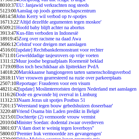
80
10:37
EU: Janjawid verkrachten nog steeds
51
23:00
Aanslag op joods gemeenschapscentrum
68
14:58
John Kerry wil verbod op tv-spotjes
167
13:22
'Altijd dezelfde argumenten tegen moskee'
65
09:21
Hoofd baby blijft achter na abortus
39
13:47
Kus-film verboden in Indonesië
189
19:45
Zorg over racisme na daad Awa
36
06:12
Celstraf voor dreigen met aanslagen
45
16:01
[update] Rechtbankdemonstrant voor rechter
67
11:01
Gewelddadige tasjesrovers op vrije voeten
13
11:12
Muur joodse begraafplaats Roemenië beklad
17
19:09
Bos toch beschikbaar als lijsttrekker PvdA
140
18:20
Marokkaanse hangjongeren tarten samenscholingsverbod
28
18:11
Vier vrouwen gearresteerd na ruzie over parkeerplaats
25
07:10
Reportage: Frauderen voor een visum
482
11:42
[update] Moslimterroristen dreigen Nederland met aanslagen
11
16:26
Dode en gewonde bij overval in Limburg
113
12:33
Naam Jezus uit spotjes Postbus 51
72
01:15
'Weerstand tegen bouw gebedshuizen doseerbaar'
32
20:48
Vriend Osama bin Laden predikt in België
32
15:01
Dochtertje (2) vermoorde vrouw vermist
20
10:04
Minister Soedan: dodental zwaar overdreven
38
01:03
''A'dam doet te weinig tegen loverboys''
58
00:03
'Premier Irak vermoordde zes gevangengen'