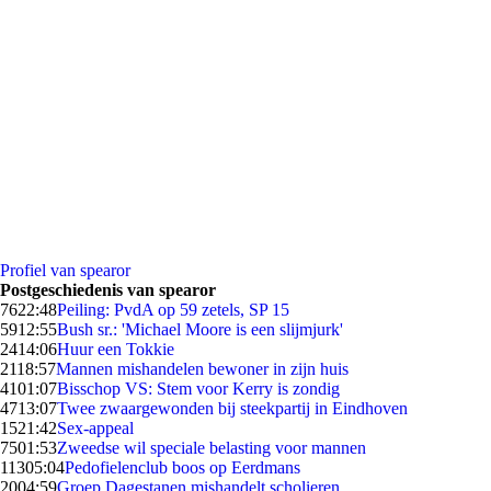
Profiel van spearor
Postgeschiedenis van spearor
76
22:48
Peiling: PvdA op 59 zetels, SP 15
59
12:55
Bush sr.: 'Michael Moore is een slijmjurk'
24
14:06
Huur een Tokkie
21
18:57
Mannen mishandelen bewoner in zijn huis
41
01:07
Bisschop VS: Stem voor Kerry is zondig
47
13:07
Twee zwaargewonden bij steekpartij in Eindhoven
15
21:42
Sex-appeal
75
01:53
Zweedse wil speciale belasting voor mannen
113
05:04
Pedofielenclub boos op Eerdmans
20
04:59
Groep Dagestanen mishandelt scholieren