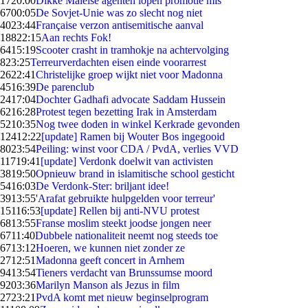
17
20:00
Dikke Maleise agenten lopen promotie mis
67
00:05
De Sovjet-Unie was zo slecht nog niet
40
23:44
Française verzon antisemitische aanval
188
22:15
Aan rechts Fok!
64
15:19
Scooter crasht in tramhokje na achtervolging
8
23:25
Terreurverdachten eisen einde voorarrest
26
22:41
Christelijke groep wijkt niet voor Madonna
45
16:39
De parenclub
24
17:04
Dochter Gadhafi advocate Saddam Hussein
62
16:28
Protest tegen bezetting Irak in Amsterdam
52
10:35
Nog twee doden in winkel Kerkrade gevonden
124
12:22
[update] Ramen bij Wouter Bos ingegooid
80
23:54
Peiling: winst voor CDA / PvdA, verlies VVD
117
19:41
[update] Verdonk doelwit van activisten
38
19:50
Opnieuw brand in islamitische school gesticht
54
16:03
De Verdonk-Ster: briljant idee!
39
13:55
'Arafat gebruikte hulpgelden voor terreur'
151
16:53
[update] Rellen bij anti-NVU protest
68
13:55
Franse moslim steekt joodse jongen neer
67
11:40
Dubbele nationaliteit neemt nog steeds toe
67
13:12
Hoeren, we kunnen niet zonder ze
27
12:51
Madonna geeft concert in Arnhem
94
13:54
Tieners verdacht van Brunssumse moord
92
03:36
Marilyn Manson als Jezus in film
27
23:21
PvdA komt met nieuw beginselprogram