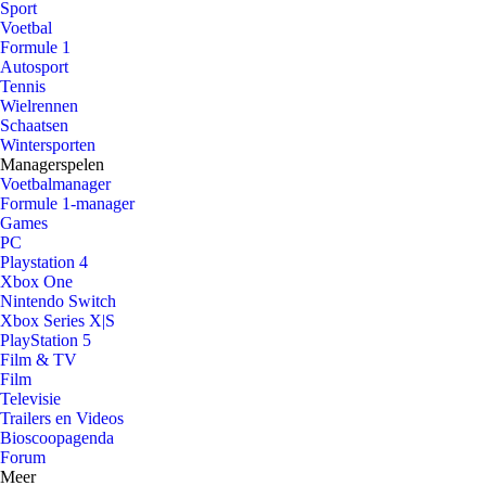
Sport
Voetbal
Formule 1
Autosport
Tennis
Wielrennen
Schaatsen
Wintersporten
Managerspelen
Voetbalmanager
Formule 1-manager
Games
PC
Playstation 4
Xbox One
Nintendo Switch
Xbox Series X|S
PlayStation 5
Film & TV
Film
Televisie
Trailers en Videos
Bioscoopagenda
Forum
Meer