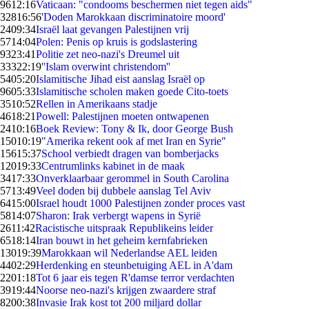
96
12:16
Vaticaan: "condooms beschermen niet tegen aids"
328
16:56
'Doden Marokkaan discriminatoire moord'
24
09:34
Israël laat gevangen Palestijnen vrij
57
14:04
Polen: Penis op kruis is godslastering
93
23:41
Politie zet neo-nazi's Dreumel uit
333
22:19
''Islam overwint christendom''
54
05:20
Islamitische Jihad eist aanslag Israël op
96
05:33
Islamitische scholen maken goede Cito-toets
35
10:52
Rellen in Amerikaans stadje
46
18:21
Powell: Palestijnen moeten ontwapenen
24
10:16
Boek Review: Tony & Ik, door George Bush
150
10:19
"Amerika rekent ook af met Iran en Syrie"
156
15:37
School verbiedt dragen van bomberjacks
120
19:33
Centrumlinks kabinet in de maak
34
17:33
Onverklaarbaar gerommel in South Carolina
57
13:49
Veel doden bij dubbele aanslag Tel Aviv
64
15:00
Israel houdt 1000 Palestijnen zonder proces vast
58
14:07
Sharon: Irak verbergt wapens in Syrië
26
11:42
Racistische uitspraak Republikeins leider
65
18:14
Iran bouwt in het geheim kernfabrieken
130
19:39
Marokkaan wil Nederlandse AEL leiden
44
02:29
Herdenking en steunbetuiging AEL in A'dam
22
01:18
Tot 6 jaar eis tegen R'damse terror verdachten
39
19:44
Noorse neo-nazi's krijgen zwaardere straf
82
00:38
Invasie Irak kost tot 200 miljard dollar