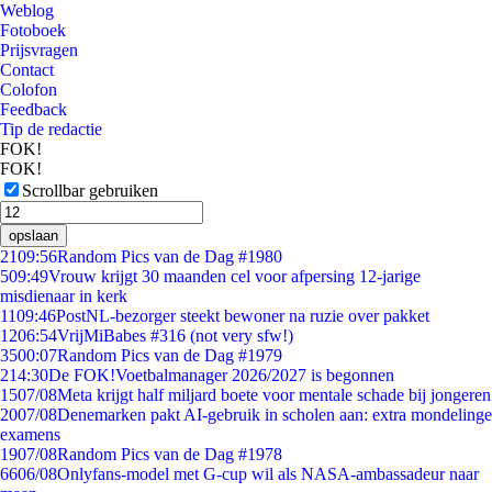
Weblog
Fotoboek
Prijsvragen
Contact
Colofon
Feedback
Tip de redactie
FOK!
FOK!
Scrollbar gebruiken
opslaan
21
09:56
Random Pics van de Dag #1980
5
09:49
Vrouw krijgt 30 maanden cel voor afpersing 12-jarige
misdienaar in kerk
11
09:46
PostNL-bezorger steekt bewoner na ruzie over pakket
12
06:54
VrijMiBabes #316 (not very sfw!)
35
00:07
Random Pics van de Dag #1979
2
14:30
De FOK!Voetbalmanager 2026/2027 is begonnen
15
07/08
Meta krijgt half miljard boete voor mentale schade bij jongeren
20
07/08
Denemarken pakt AI-gebruik in scholen aan: extra mondelinge
examens
19
07/08
Random Pics van de Dag #1978
66
06/08
Onlyfans-model met G-cup wil als NASA-ambassadeur naar