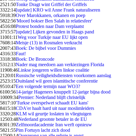
25
21:50
Tonke Dragt wint Griffel der Griffels
33
22:14
[update] KRO wil Anne Frank naturaliseren
59
18:39
Over Marokkanen, orkanen en poep
58
22:56
'Moord bokser Ben Salah in relatiesfeer'
45
16:08
Protest bonden naar Dam verplaatst
37
15:57
[update] Lijken gevonden in Haags pand
110
01:11
Weg voor Turkije naar EU lijkt open
76
08:14
Meisje (13) in Rosmalen verkracht
20
07:43
Boek: De bijbel voor Dummies
43
16:33
Faut!
33
18:38
Boek: De Broncode
53
12:13
Nader mag meedoen aan verkiezingen Florida
119
08:46
Linkse jongeren willen linkse coalitie
21
20:01
Russische veiligheidsdiensten voorkomen aanslag
25
23:15
Duitsland wil geen islamitische conferentie
95
10:47
Een volgende termijn naar WO3?
61
00:56
14-jarige Hagenees knuppelt 12-jarige bijna dood
100
09:34
Premier: Nederland blijft christelijk
58
17:10
'Turkse overspelwet schaadt EU kans'
84
15:18
CDA'er haalt hard uit naar moslimleiders
33
20:28
KLM wil geurtje loslaten in vliegtuigen
125
03:48
Nederland grootste betaler in de EU
83
01:39
Zelfmoordacademie Iran werft opnieuw
58
21:55
Pim Fortuyn lacht zich dood
175
00:14
Oorsprong van alle religie is angst