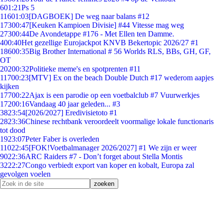
6
01:21
Ps 5
116
01:03
[DAGBOEK] De weg naar balans #12
173
00:47
[Keuken Kampioen Divisie] #44 Vitesse mag weg
273
00:44
De Avondetappe #176 - Met Ellen ten Damme.
4
00:40
Het gezellige Eurojackpot KNVB Bekertopic 2026/27 #1
186
00:35
Big Brother International # 56 Worlds RLS, BBs, GH, GF,
OT
202
00:32
Politieke meme's en spotprenten #11
117
00:23
[MTV] Ex on the beach Double Dutch #17 wederom aapjes
kijken
177
00:22
Ajax is een parodie op een voetbalclub #7 Vuurwerkjes
172
00:16
Vandaag 40 jaar geleden... #3
38
23:54
[2026/2027] Eredivisietoto #1
28
23:36
Chinese rechtbank veroordeelt voormalige lokale functionaris
tot dood
19
23:07
Peter Faber is overleden
110
22:45
[FOK!Voetbalmanager 2026/2027] #1 We zijn er weer
90
22:36
ARC Raiders #7 - Don’t forget about Stella Montis
32
22:27
Congo verbiedt export van koper en kobalt, Europa zal
gevolgen voelen