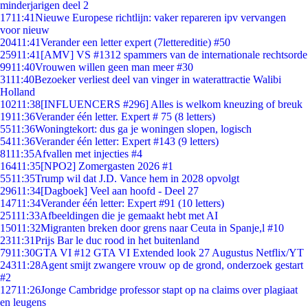
minderjarigen deel 2
17
11:41
Nieuwe Europese richtlijn: vaker repareren ipv vervangen
voor nieuw
204
11:41
Verander een letter expert (7lettereditie) #50
259
11:41
[AMV] VS #1312 spammers van de internationale rechtsorde
99
11:40
Vrouwen willen geen man meer #30
31
11:40
Bezoeker verliest deel van vinger in waterattractie Walibi
Holland
102
11:38
[INFLUENCERS #296] Alles is welkom kneuzing of breuk
19
11:36
Verander één letter. Expert # 75 (8 letters)
55
11:36
Woningtekort: dus ga je woningen slopen, logisch
54
11:36
Verander één letter: Expert #143 (9 letters)
81
11:35
Afvallen met injecties #4
164
11:35
[NPO2] Zomergasten 2026 #1
55
11:35
Trump wil dat J.D. Vance hem in 2028 opvolgt
296
11:34
[Dagboek] Veel aan hoofd - Deel 27
147
11:34
Verander één letter: Expert #91 (10 letters)
251
11:33
Afbeeldingen die je gemaakt hebt met AI
150
11:32
Migranten breken door grens naar Ceuta in Spanje,l #10
23
11:31
Prijs Bar le duc rood in het buitenland
79
11:30
GTA VI #12 GTA VI Extended look 27 Augustus Netflix/YT
243
11:28
Agent smijt zwangere vrouw op de grond, onderzoek gestart
#2
127
11:26
Jonge Cambridge professor stapt op na claims over plagiaat
en leugens