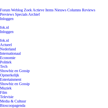
Forum
Weblog
Zoek
Actieve Items
Nieuws
Columns
Reviews
Previews
Specials
Archief
Inloggen
fok.nl
Inloggen
fok.nl
Actueel
Nederland
Internationaal
Economie
Politiek
Tech
Showbiz en Gossip
Opmerkelijk
Entertainment
Showbiz en Gossip
Muziek
Film
Televisie
Media & Cultuur
Bioscoopagenda