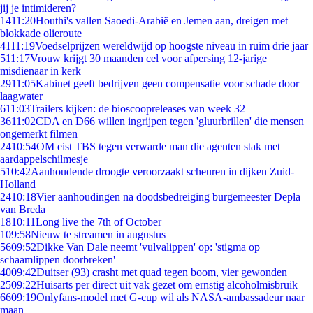
jij je intimideren?
14
11:20
Houthi's vallen Saoedi-Arabië en Jemen aan, dreigen met
blokkade olieroute
41
11:19
Voedselprijzen wereldwijd op hoogste niveau in ruim drie jaar
5
11:17
Vrouw krijgt 30 maanden cel voor afpersing 12-jarige
misdienaar in kerk
29
11:05
Kabinet geeft bedrijven geen compensatie voor schade door
laagwater
6
11:03
Trailers kijken: de bioscoopreleases van week 32
36
11:02
CDA en D66 willen ingrijpen tegen 'gluurbrillen' die mensen
ongemerkt filmen
24
10:54
OM eist TBS tegen verwarde man die agenten stak met
aardappelschilmesje
5
10:42
Aanhoudende droogte veroorzaakt scheuren in dijken Zuid-
Holland
24
10:18
Vier aanhoudingen na doodsbedreiging burgemeester Depla
van Breda
18
10:11
Long live the 7th of October
1
09:58
Nieuw te streamen in augustus
56
09:52
Dikke Van Dale neemt 'vulvalippen' op: 'stigma op
schaamlippen doorbreken'
40
09:42
Duitser (93) crasht met quad tegen boom, vier gewonden
25
09:22
Huisarts per direct uit vak gezet om ernstig alcoholmisbruik
66
09:19
Onlyfans-model met G-cup wil als NASA-ambassadeur naar
maan