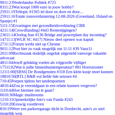
90
11:23
Nederlandse Politiek #725
83
11:23
Wat koopt 1000 euro in jouw hobby?
259
11:19
Teltopic #1565 tel door en door en door....
259
11:16
Totale zonsverduistering 12-08-2026 (Groenland, IJsland en
Spanje) #1
51
11:15
Ervaringen met gezondheidsverklaring CBR
42
11:14
[Crowdfunding] #443 Rentestijgingen?
236
11:14
Oorlog Iran #136 Bridge and powerplant day incoming?
147
11:13
[WLR SC #417] Nieuw deel openen was kaputt
27
11:12
Forum werkt niet op Chrome
90
11:12
Post hier zo vaak mogelijk om 11:11 #39 Vanz11
20
11:09
Rechtszaak dodelijk ongeluk uitgesteld vanwege vakantie
advocaat
48
11:04
Jezelf gelukkig voelen als vrijgezelle vijftiger
175
11:02
Wat is jullie binnenhuistemperatuur? #81 Horrorzomer
121
11:00
[SBS6] De Bondgenoten #318 Een klein kusje moet kunnen
188
10:56
[RTL] B&B vol liefde 6de seizoen #4
7
10:45
Poepen tijdens het tandenpoetsen
48
10:44
Zou je vreemdgaan in een relatie kunnen vergeven?
11
10:44
Hoe hiermee om te gaan?
60
10:36
Magic mushrooms
12
10:31
Opmerkelijke foto's van Funda #243
51
10:20
Eeuwig voortleven
8
10:19
Weer een parkeergarage dicht in Dordrecht, auto's zo snel
mogelijk weg