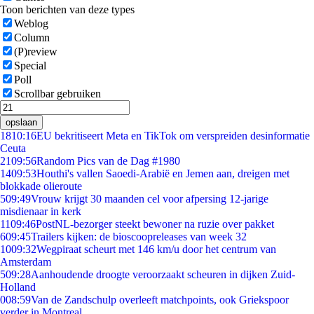
Toon berichten van deze types
Weblog
Column
(P)review
Special
Poll
Scrollbar gebruiken
opslaan
18
10:16
EU bekritiseert Meta en TikTok om verspreiden desinformatie
Ceuta
21
09:56
Random Pics van de Dag #1980
14
09:53
Houthi's vallen Saoedi-Arabië en Jemen aan, dreigen met
blokkade olieroute
5
09:49
Vrouw krijgt 30 maanden cel voor afpersing 12-jarige
misdienaar in kerk
11
09:46
PostNL-bezorger steekt bewoner na ruzie over pakket
6
09:45
Trailers kijken: de bioscoopreleases van week 32
10
09:32
Wegpiraat scheurt met 146 km/u door het centrum van
Amsterdam
5
09:28
Aanhoudende droogte veroorzaakt scheuren in dijken Zuid-
Holland
0
08:59
Van de Zandschulp overleeft matchpoints, ook Griekspoor
verder in Montreal