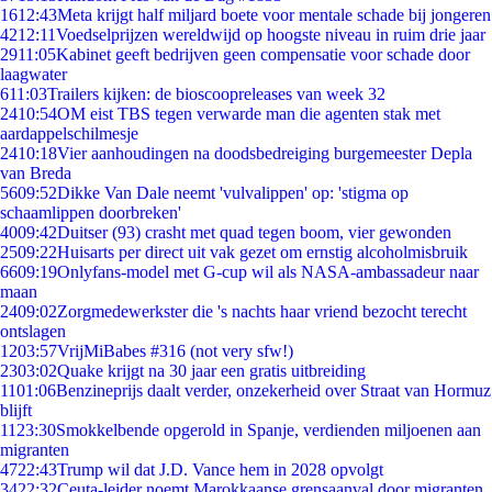
16
12:43
Meta krijgt half miljard boete voor mentale schade bij jongeren
42
12:11
Voedselprijzen wereldwijd op hoogste niveau in ruim drie jaar
29
11:05
Kabinet geeft bedrijven geen compensatie voor schade door
laagwater
6
11:03
Trailers kijken: de bioscoopreleases van week 32
24
10:54
OM eist TBS tegen verwarde man die agenten stak met
aardappelschilmesje
24
10:18
Vier aanhoudingen na doodsbedreiging burgemeester Depla
van Breda
56
09:52
Dikke Van Dale neemt 'vulvalippen' op: 'stigma op
schaamlippen doorbreken'
40
09:42
Duitser (93) crasht met quad tegen boom, vier gewonden
25
09:22
Huisarts per direct uit vak gezet om ernstig alcoholmisbruik
66
09:19
Onlyfans-model met G-cup wil als NASA-ambassadeur naar
maan
24
09:02
Zorgmedewerkster die 's nachts haar vriend bezocht terecht
ontslagen
12
03:57
VrijMiBabes #316 (not very sfw!)
23
03:02
Quake krijgt na 30 jaar een gratis uitbreiding
11
01:06
Benzineprijs daalt verder, onzekerheid over Straat van Hormuz
blijft
11
23:30
Smokkelbende opgerold in Spanje, verdienden miljoenen aan
migranten
47
22:43
Trump wil dat J.D. Vance hem in 2028 opvolgt
34
22:32
Ceuta-leider noemt Marokkaanse grensaanval door migranten