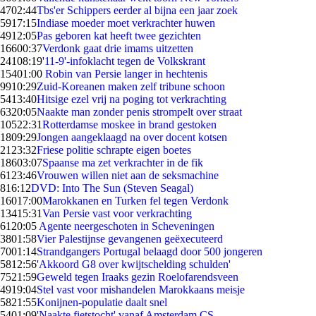
47
02:44
Tbs'er Schippers eerder al bijna een jaar zoek
59
17:15
Indiase moeder moet verkrachter huwen
49
12:05
Pas geboren kat heeft twee gezichten
166
00:37
Verdonk gaat drie imams uitzetten
241
08:19
'11-9'-infoklacht tegen de Volkskrant
154
01:00
Robin van Persie langer in hechtenis
99
10:29
Zuid-Koreanen maken zelf tribune schoon
54
13:40
Hitsige ezel vrij na poging tot verkrachting
63
20:05
Naakte man zonder penis strompelt over straat
105
22:31
Rotterdamse moskee in brand gestoken
18
09:29
Jongen aangeklaagd na over docent kotsen
21
23:32
Friese politie schrapte eigen boetes
186
03:07
Spaanse ma zet verkrachter in de fik
61
23:46
Vrouwen willen niet aan de seksmachine
8
16:12
DVD: Into The Sun (Steven Seagal)
160
17:00
Marokkanen en Turken fel tegen Verdonk
134
15:31
Van Persie vast voor verkrachting
61
20:05
Agente neergeschoten in Scheveningen
38
01:58
Vier Palestijnse gevangenen geëxecuteerd
70
01:14
Strandgangers Portugal belaagd door 500 jongeren
58
12:56
'Akkoord G8 over kwijtschelding schulden'
75
21:59
Geweld tegen Iraaks gezin Roelofarendsveen
49
19:04
Stel vast voor mishandelen Marokkaans meisje
58
21:55
Konijnen-populatie daalt snel
54
01:09
'Naakte fietstocht' vanaf Amsterdam CS