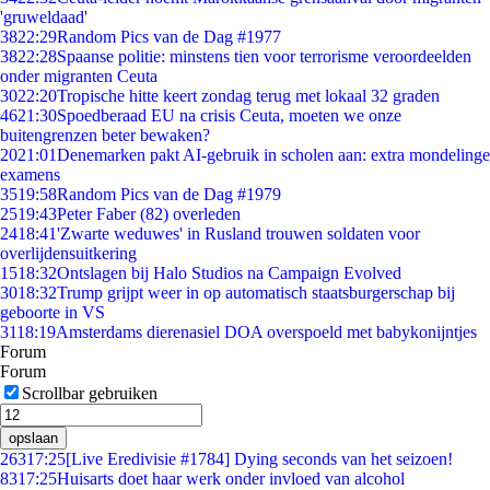
'gruweldaad'
38
22:29
Random Pics van de Dag #1977
38
22:28
Spaanse politie: minstens tien voor terrorisme veroordeelden
onder migranten Ceuta
30
22:20
Tropische hitte keert zondag terug met lokaal 32 graden
46
21:30
Spoedberaad EU na crisis Ceuta, moeten we onze
buitengrenzen beter bewaken?
20
21:01
Denemarken pakt AI-gebruik in scholen aan: extra mondelinge
examens
35
19:58
Random Pics van de Dag #1979
25
19:43
Peter Faber (82) overleden
24
18:41
'Zwarte weduwes' in Rusland trouwen soldaten voor
overlijdensuitkering
15
18:32
Ontslagen bij Halo Studios na Campaign Evolved
30
18:32
Trump grijpt weer in op automatisch staatsburgerschap bij
geboorte in VS
31
18:19
Amsterdams dierenasiel DOA overspoeld met babykonijntjes
Forum
Forum
Scrollbar gebruiken
opslaan
263
17:25
[Live Eredivisie #1784] Dying seconds van het seizoen!
83
17:25
Huisarts doet haar werk onder invloed van alcohol