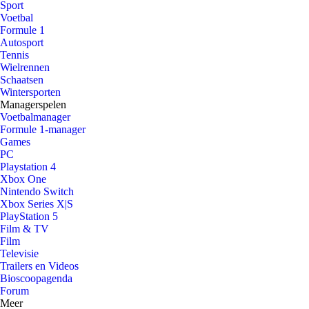
Sport
Voetbal
Formule 1
Autosport
Tennis
Wielrennen
Schaatsen
Wintersporten
Managerspelen
Voetbalmanager
Formule 1-manager
Games
PC
Playstation 4
Xbox One
Nintendo Switch
Xbox Series X|S
PlayStation 5
Film & TV
Film
Televisie
Trailers en Videos
Bioscoopagenda
Forum
Meer