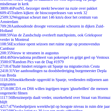
misdienaar in kerk
38
09:46
PostNL-bezorger steekt bewoner na ruzie over pakket
6
09:45
Trailers kijken: de bioscoopreleases van week 32
25
09:32
Wegpiraat scheurt met 146 km/u door het centrum van
Amsterdam
7
09:28
Aanhoudende droogte veroorzaakt scheuren in dijken Zuid-
Holland
0
08:59
Van de Zandschulp overleeft matchpoints, ook Griekspoor
verder in Montreal
1
08:56
Excelsior opent seizoen met ruime zege op promovendus
Cambuur
2
08:35
Nieuw te streamen in augustus
4
04:46
Niewiadoma profiteert van pokerspel en grijpt geel op Ventoux
35
00:07
Random Pics van de Dag #1979
27
18:47
Italië hindert reizigers uit Spanje na migratiecrisis Ceuta
24
18:31
Vier aanhoudingen na doodsbedreiging burgemeester Depla
van Breda
11
18:26
Smokkelbende opgerold in Spanje, verdienden miljoenen aan
migranten
37
18:08
CDA en D66 willen ingrijpen tegen 'gluurbrillen' die mensen
ongemerkt filmen
11
17:56
Benzineprijs daalt verder, onzekerheid over Straat van Hormuz
blijft
42
17:47
Voedselprijzen wereldwijd op hoogste niveau in ruim drie jaar
23
07/08
Quake krijgt na 30 jaar een gratis uitbreiding