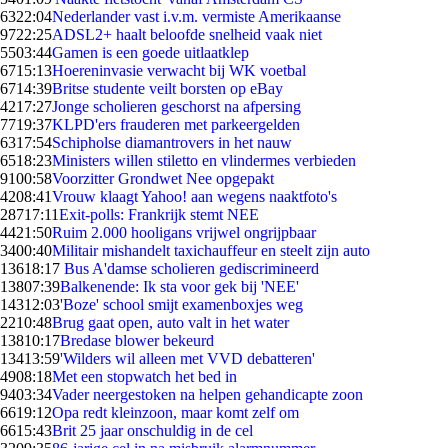
63
22:04
Nederlander vast i.v.m. vermiste Amerikaanse
97
22:25
ADSL2+ haalt beloofde snelheid vaak niet
55
03:44
Gamen is een goede uitlaatklep
67
15:13
Hoereninvasie verwacht bij WK voetbal
67
14:39
Britse studente veilt borsten op eBay
42
17:27
Jonge scholieren geschorst na afpersing
77
19:37
KLPD'ers frauderen met parkeergelden
63
17:54
Schipholse diamantrovers in het nauw
65
18:23
Ministers willen stiletto en vlindermes verbieden
91
00:58
Voorzitter Grondwet Nee opgepakt
42
08:41
Vrouw klaagt Yahoo! aan wegens naaktfoto's
287
17:11
Exit-polls: Frankrijk stemt NEE
44
21:50
Ruim 2.000 hooligans vrijwel ongrijpbaar
34
00:40
Militair mishandelt taxichauffeur en steelt zijn auto
136
18:17
Bus A'damse scholieren gediscrimineerd
138
07:39
Balkenende: Ik sta voor gek bij 'NEE'
143
12:03
'Boze' school smijt examenboxjes weg
22
10:48
Brug gaat open, auto valt in het water
138
10:17
Bredase blower bekeurd
134
13:59
'Wilders wil alleen met VVD debatteren'
49
08:18
Met een stopwatch het bed in
94
03:34
Vader neergestoken na helpen gehandicapte zoon
66
19:12
Opa redt kleinzoon, maar komt zelf om
66
15:43
Brit 25 jaar onschuldig in de cel