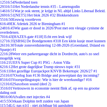
125
16:54
Nederland toen
293
16:51
Het Nederlandse tennis #35 - Lamensgodin
146
16:51
Wat je ook stemt, je krijgt in NL altijd Links Liberaal Beleid.
269
16:51
[NET5] Het blok 2026 #32 Blokkendozen
55
16:50
Eeuwig voortleven
6
16:49
EK Atletiek 2026 te Birmingham #1
248
16:45
Wie gaan er dood in 2026?Post met een vleugje cynisme de
overledenen.
70
16:43
[HAZES-gate #118] Echt een leuk wijf
127
16:35
[SBS6] De Bondgenoten #318 Een klein kusje moet kunnen
261
16:30
Totale zonsverduistering 12-08-2026 (Groenland, IJsland en
Spanje) #1
22
16:28
Weer een parkeergarage dicht in Dordrecht, auto's zo snel
mogelijk weg
1
16:21
UEFA Super Cup #1 PSG - Aston Villa
62
16:12
Het grote dagelijkse Trump nieuws topic #31
5
16:11
Het gezellige Eurojackpot KNVB Bekertopic 2026/27 #1
251
16:07
Oorlog Iran #136 Bridge and powerplant day incoming?
85
16:03
Voorspellingstopic: Wie is hier de weerkundige? #16
121
16:02
Saxofoon sound (deel 2)
35
16:01
Vertrouwen in economie neemt flink af, op een na grootse
daling ooit
98
16:00
Afvallen met injecties #4
4
15:55
Orkaan Dolphin treft zuiden van Japan
1
15:54
LG nas n1t1 - niet zichtbaar bij aansluiten