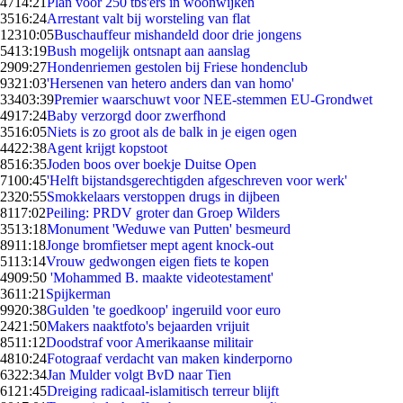
47
14:21
Plan voor 250 tbs'ers in woonwijken
35
16:24
Arrestant valt bij worsteling van flat
123
10:05
Buschauffeur mishandeld door drie jongens
54
13:19
Bush mogelijk ontsnapt aan aanslag
29
09:27
Hondenriemen gestolen bij Friese hondenclub
93
21:03
'Hersenen van hetero anders dan van homo'
334
03:39
Premier waarschuwt voor NEE-stemmen EU-Grondwet
49
17:24
Baby verzorgd door zwerfhond
35
16:05
Niets is zo groot als de balk in je eigen ogen
44
22:38
Agent krijgt kopstoot
85
16:35
Joden boos over boekje Duitse Open
71
00:45
'Helft bijstandsgerechtigden afgeschreven voor werk'
23
20:55
Smokkelaars verstoppen drugs in dijbeen
81
17:02
Peiling: PRDV groter dan Groep Wilders
35
13:18
Monument 'Weduwe van Putten' besmeurd
89
11:18
Jonge bromfietser mept agent knock-out
51
13:14
Vrouw gedwongen eigen fiets te kopen
49
09:50
'Mohammed B. maakte videotestament'
36
11:21
Spijkerman
99
20:38
Gulden 'te goedkoop' ingeruild voor euro
24
21:50
Makers naaktfoto's bejaarden vrijuit
85
11:12
Doodstraf voor Amerikaanse militair
48
10:24
Fotograaf verdacht van maken kinderporno
63
22:34
Jan Mulder volgt BvD naar Tien
61
21:45
Dreiging radicaal-islamitisch terreur blijft