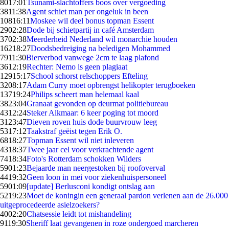
80
17:01
Tsunami-slachtoffers boos over vergoeding
38
11:38
Agent schiet man per ongeluk in been
108
16:11
Moskee wil deel bonus topman Essent
29
02:28
Dode bij schietpartij in café Amsterdam
37
02:38
Meerderheid Nederland wil monarchie houden
162
18:27
Doodsbedreiging na beledigen Mohammed
79
11:30
Bierverbod vanwege 2cm te laag plafond
36
12:19
Rechter: Nemo is geen plagiaat
129
15:17
School schorst relschoppers Efteling
32
08:17
Adam Curry moet opbrengst helikopter terugboeken
137
19:24
Philips scheert man helemaal kaal
38
23:04
Granaat gevonden op deurmat politiebureau
43
12:24
Steker Alkmaar: 6 keer poging tot moord
31
23:47
Dieven roven huis dode buurvrouw leeg
53
17:12
Taakstraf geëist tegen Erik O.
68
18:27
Topman Essent wil niet inleveren
43
18:37
Twee jaar cel voor verkrachtende agent
74
18:34
Foto's Rotterdam schokken Wilders
59
01:23
Bejaarde man neergestoken bij roofoverval
44
19:32
Geen loon in mei voor ziekenhuispersoneel
59
01:09
[update] Berlusconi kondigt ontslag aan
52
19:23
Moet de koningin een generaal pardon verlenen aan de 26.000
uitgeprocedeerde asielzoekers?
40
02:20
Chatsessie leidt tot mishandeling
91
19:30
Sheriff laat gevangenen in roze ondergoed marcheren