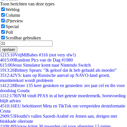
Toon berichten van deze types
Weblog
Column
(P)review
Special
Poll
Scrollbar gebruiken
opslaan
12
15:10
VrijMiBabes #316 (not very sfw!)
40
15:09
Random Pics van de Dag #1980
6
15:00
Jesus Simulator komt naar Nintendo Switch
19
13:26
Britney Spears: "Ik geloof dat ik heb gefaald als moeder"
35
12:42
VS: kans op Russische aanval op NAVO-land groeit,
munitietekort wordt probleem
14
12:28
Broer 135 keer gestoken en gesneden: zes jaar cel en tbs voor
doodslag Gouda
11
12:17
RIVM vindt PFAS in al het geteste moedermelk, borstvoeding
blijft advies
45
10:16
EU bekritiseert Meta en TikTok om verspreiden desinformatie
Ceuta
29
09:53
Houthi's vallen Saoedi-Arabië en Jemen aan, dreigen met
blokkade olieroute
11
09:49
Vrouw krijgt 30 maanden cel voor afpersing 12-jarige