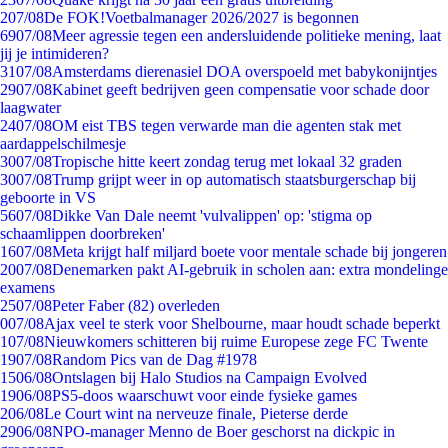
2
07/08
De FOK!Voetbalmanager 2026/2027 is begonnen
69
07/08
Meer agressie tegen een andersluidende politieke mening, laat
jij je intimideren?
31
07/08
Amsterdams dierenasiel DOA overspoeld met babykonijntjes
29
07/08
Kabinet geeft bedrijven geen compensatie voor schade door
laagwater
24
07/08
OM eist TBS tegen verwarde man die agenten stak met
aardappelschilmesje
30
07/08
Tropische hitte keert zondag terug met lokaal 32 graden
30
07/08
Trump grijpt weer in op automatisch staatsburgerschap bij
geboorte in VS
56
07/08
Dikke Van Dale neemt 'vulvalippen' op: 'stigma op
schaamlippen doorbreken'
16
07/08
Meta krijgt half miljard boete voor mentale schade bij jongeren
20
07/08
Denemarken pakt AI-gebruik in scholen aan: extra mondelinge
examens
25
07/08
Peter Faber (82) overleden
0
07/08
Ajax veel te sterk voor Shelbourne, maar houdt schade beperkt
1
07/08
Nieuwkomers schitteren bij ruime Europese zege FC Twente
19
07/08
Random Pics van de Dag #1978
15
06/08
Ontslagen bij Halo Studios na Campaign Evolved
19
06/08
PS5-doos waarschuwt voor einde fysieke games
2
06/08
Le Court wint na nerveuze finale, Pieterse derde
29
06/08
NPO-manager Menno de Boer geschorst na dickpic in