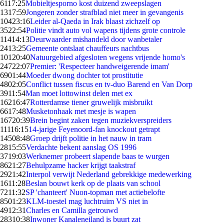
61
17:25
Mobieltjesporno kost duizend zweepslagen
13
17:59
Jongeren zonder strafblad niet meer in gevangenis
104
23:16
Leider al-Qaeda in Irak blaast zichzelf op
35
22:54
Politie vindt auto vol wapens tijdens grote controle
114
14:13
Deurwaarder mishandeld door wanbetaler
24
13:25
Gemeente ontslaat chauffeurs nachtbus
101
20:40
Natuurgebied afgesloten wegens vrijende homo's
247
22:07
Premier: 'Respecteer handweigerende imam'
69
01:44
Moeder dwong dochter tot prostitutie
48
02:05
Conflict tussen fiscus en tv-duo Barend en Van Dorp
39
11:54
Man moet lottowinst delen met ex
162
16:47
Rotterdamse tiener gruwelijk misbruikt
66
17:48
Musketonhaak met mesje is wapen
167
20:39
Brein begint zaken tegen muziekverspreiders
111
16:15
14-jarige Feyenoord-fan knockout getrapt
145
08:48
Groep drijft politie in het nauw in tram
28
15:55
Verdachte bekent aanslag OS 1996
37
19:03
Werknemer probeert slapende baas te wurgen
86
21:27
Behulpzame hacker krijgt taakstraf
29
21:42
Interpol verwijt Nederland gebrekkige medewerking
16
11:28
Beslan bouwt kerk op de plaats van school
72
11:32
SP 'chanteert' Nuon-topman met actiebelofte
85
01:23
KLM-toestel mag luchtruim VS niet in
49
12:31
Charles en Camilla getrouwd
283
10:38
Inwoner Kanaleneiland is buurt zat