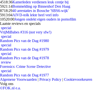
45
18:36
Kamerleden verdienen leuk centje bij
59
21:14
Bommelding op Binnenhof Den Haag
87
18:29
40 arrestaties in Bossche 'SBS6-wijk'
59
13:04
AIVD-tolk lekte heel veel info
105
20:00
Jongen ondekt eigen ouders in pornofilm
Laatste reviews en specials
special
VrijMiBabes #316 (not very sfw!)
special
Random Pics van de Dag #1980
special
Random Pics van de Dag #1979
special
Random Pics van de Dag #1978
review
Forensics: Crime Scene Detective
special
Random Pics van de Dag #1977
Algemene Voorwaarden
|
Privacy Policy
|
Cookievoorkeuren
Volg ons
©FOK.nl e.a.