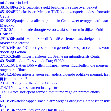
misdienaar in kerk
38
16:48
PostNL-bezorger steekt bewoner na ruzie over pakket
45
16:24
EU bekritiseert Meta en TikTok om verspreiden desinformatie
Ceuta
62
16:23
Spanje: bijna alle migranten in Ceuta weer teruggekeerd naar
Marokko
7
16:10
Aanhoudende droogte veroorzaakt scheuren in dijken Zuid-
Holland
29
15:56
Houthi's vallen Saoedi-Arabië en Jemen aan, dreigen met
blokkade olieroute
14
15:54
Broer 135 keer gestoken en gesneden: zes jaar cel en tbs voor
doodslag Gouda
27
15:52
Italië hindert reizigers uit Spanje na migratiecrisis Ceuta
40
15:46
Random Pics van de Dag #1980
37
15:16
CDA en D66 willen ingrijpen tegen 'gluurbrillen' die mensen
ongemerkt filmen
69
14:25
Meer agressie tegen een andersluidende politieke mening, laat
jij je intimideren?
23
14:17
Long live the 7th of October
2
14:11
Nieuw te streamen in augustus
1
14:08
Excelsior opent seizoen met ruime zege op promovendus
Cambuur
60
13:58
Waterschappen slaan alarm wegens droogte: Gereedschapskist
leeg
37
13:13
Random Pics van de Dag #1833