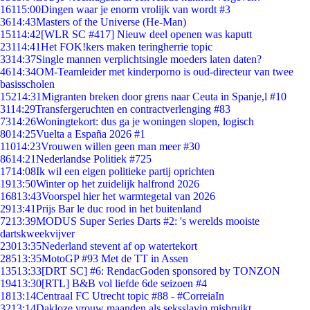
161
15:00
Dingen waar je enorm vrolijk van wordt #3
36
14:43
Masters of the Universe (He-Man)
151
14:42
[WLR SC #417] Nieuw deel openen was kaputt
231
14:41
Het FOK!kers maken teringherrie topic
33
14:37
Single mannen verplichtsingle moeders laten daten?
46
14:34
OM-Teamleider met kinderporno is oud-directeur van twee
basisscholen
152
14:31
Migranten breken door grens naar Ceuta in Spanje,l #10
31
14:29
Transfergeruchten en contractverlenging #83
73
14:26
Woningtekort: dus ga je woningen slopen, logisch
80
14:25
Vuelta a España 2026 #1
110
14:23
Vrouwen willen geen man meer #30
86
14:21
Nederlandse Politiek #725
17
14:08
Ik wil een eigen politieke partij oprichten
19
13:50
Winter op het zuidelijk halfrond 2026
168
13:43
Voorspel hier het warmtegetal van 2026
29
13:41
Prijs Bar le duc rood in het buitenland
72
13:39
MODUS Super Series Darts #2: 's werelds mooiste
dartskweekvijver
230
13:35
Nederland stevent af op watertekort
285
13:35
MotoGP #93 Met de TT in Assen
135
13:33
[DRT SC] #6: RendacGoden sponsored by TONZON
194
13:30
[RTL] B&B vol liefde 6de seizoen #4
18
13:14
Centraal FC Utrecht topic #88 - #CorreiaIn
32
13:14
Dakloze vrouw maanden als seksslavin misbruikt