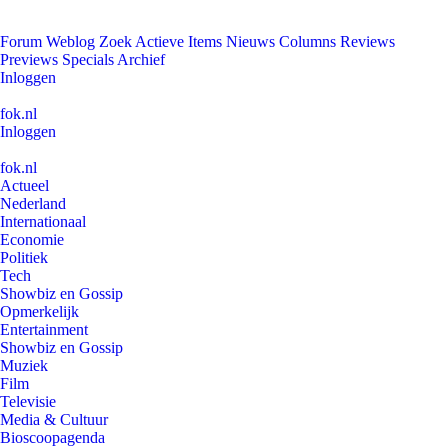
Forum
Weblog
Zoek
Actieve Items
Nieuws
Columns
Reviews
Previews
Specials
Archief
Inloggen
fok.nl
Inloggen
fok.nl
Actueel
Nederland
Internationaal
Economie
Politiek
Tech
Showbiz en Gossip
Opmerkelijk
Entertainment
Showbiz en Gossip
Muziek
Film
Televisie
Media & Cultuur
Bioscoopagenda