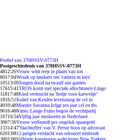
Profiel van 370HSSV-0773H
Postgeschiedenis van 370HSSV-0773H
48
12:26
Vrouw wint reep in plaats van ton
60
17:04
Wraak op tandarts om 'camera in kies'
105
13:09
Jongen dood na twaalf uur gamen
176
15:41
TROS komt met speciale allochtonen-Lingo
118
17:48
Kind verkracht na 'heitje voor karweitje'
18
16:51
Kalief van Keulen levenslang de cel in
49
10:48
Moeder Savanna krijgt zes jaar cel en tbs
96
16:48
Kimo: Lange Frans begon de vechtpartij
167
16:54
Vijftig jaar moskeeën in Nederland
30
07:56
Vrouw verbrandt per ongeluk spaargeld
133
14:47
'Slachtoffer' van V. Persie boos op advocaat
62
01:08
12-jarigen verdacht van seksueel misbruik
36
01:06
Vallende kunstenaar wekt toorn New Yorkers