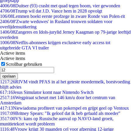
groepsapp
40
06/08
Duitser (93) crasht met quad tegen boom, vier gewonden
47
06/08
Trump wil dat J.D. Vance hem in 2028 opvolgt
1
06/08
Lemmen boekt eerste profzege in zware Ronde van Polen-rit
24
06/08
'Zwarte weduwes' in Rusland trouwen soldaten voor
overlijdensuitkering
14
06/08
Zangeres en Idols-jurylid Jerney Kaagman op 79-jarige leeftijd
overleden
10
06/08
Netflix-abonnees krijgen exclusieve early access tot
uitgebreide GTA VI trailer
Actieve items
Actieve items
Scrollbar gebruiken
opslaan
12
17:26
RIVM vindt PFAS in al het geteste moedermelk, borstvoeding
blijft advies
6
17:16
Jesus Simulator komt naar Nintendo Switch
25
17:16
Wegpiraat scheurt met 146 km/u door het centrum van
Amsterdam
4
17:13
Niewiadoma profiteert van pokerspel en grijpt geel op Ventoux
19
17:09
Britney Spears: "Ik geloof dat ik heb gefaald als moeder"
35
17:00
VS: kans op Russische aanval op NAVO-land groeit,
munitietekort wordt probleem
11
16:48
Vrouw krijgt 30 maanden cel voor afpersing 12-jarige