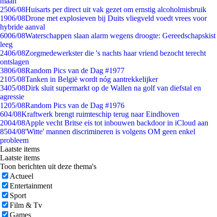
maan
25
06/08
Huisarts per direct uit vak gezet om ernstig alcoholmisbruik
19
06/08
Drone met explosieven bij Duits vliegveld voedt vrees voor
hybride aanval
60
06/08
Waterschappen slaan alarm wegens droogte: Gereedschapskist
leeg
24
06/08
Zorgmedewerkster die 's nachts haar vriend bezocht terecht
ontslagen
38
06/08
Random Pics van de Dag #1977
21
05/08
Tanken in België wordt nóg aantrekkelijker
34
05/08
Dirk sluit supermarkt op de Wallen na golf van diefstal en
agressie
12
05/08
Random Pics van de Dag #1976
6
04/08
Kraftwerk brengt ruimteschip terug naar Eindhoven
20
04/08
Apple vecht Britse eis tot inbouwen backdoor in iCloud aan
85
04/08
'Witte' mannen discrimineren is volgens OM geen enkel
probleem
Laatste items
Laatste items
Toon berichten uit deze thema's
Actueel
Entertainment
Sport
Film & Tv
Games