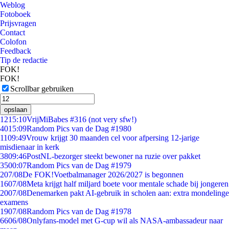
Weblog
Fotoboek
Prijsvragen
Contact
Colofon
Feedback
Tip de redactie
FOK!
FOK!
Scrollbar gebruiken
opslaan
12
15:10
VrijMiBabes #316 (not very sfw!)
40
15:09
Random Pics van de Dag #1980
11
09:49
Vrouw krijgt 30 maanden cel voor afpersing 12-jarige
misdienaar in kerk
38
09:46
PostNL-bezorger steekt bewoner na ruzie over pakket
35
00:07
Random Pics van de Dag #1979
2
07/08
De FOK!Voetbalmanager 2026/2027 is begonnen
16
07/08
Meta krijgt half miljard boete voor mentale schade bij jongeren
20
07/08
Denemarken pakt AI-gebruik in scholen aan: extra mondelinge
examens
19
07/08
Random Pics van de Dag #1978
66
06/08
Onlyfans-model met G-cup wil als NASA-ambassadeur naar