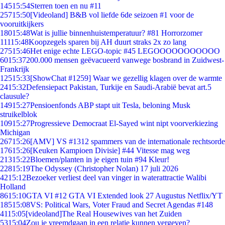
145
15:54
Sterren toen en nu #11
257
15:50
[Videoland] B&B vol liefde 6de seizoen #1 voor de
vooruitkijkers
180
15:48
Wat is jullie binnenhuistemperatuur? #81 Horrorzomer
111
15:48
Koopzegels sparen bij AH duurt straks 2x zo lang
275
15:46
Het enige echte LEGO-topic #45 LEGOOOOOOOOOOO
60
15:37
200.000 mensen geëvacueerd vanwege bosbrand in Zuidwest-
Frankrijk
125
15:33
[ShowChat #1259] Waar we gezellig klagen over de warmte
24
15:32
Defensiepact Pakistan, Turkije en Saudi-Arabië bevat art.5
clausule?
149
15:27
Pensioenfonds ABP stapt uit Tesla, beloning Musk
struikelblok
109
15:27
Progressieve Democraat El-Sayed wint nipt voorverkiezing
Michigan
267
15:26
[AMV] VS #1312 spammers van de internationale rechtsorde
176
15:26
[Keuken Kampioen Divisie] #44 Vitesse mag weg
213
15:22
Bloemen/planten in je eigen tuin #94 Kleur!
228
15:19
The Odyssey (Christopher Nolan) 17 juli 2026
42
15:12
Bezoeker verliest deel van vinger in waterattractie Walibi
Holland
86
15:10
GTA VI #12 GTA VI Extended look 27 Augustus Netflix/YT
185
15:08
VS: Political Wars, Voter Fraud and Secret Agendas #148
41
15:05
[videoland]The Real Housewives van het Zuiden
53
15:04
Zou je vreemdgaan in een relatie kunnen vergeven?