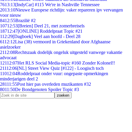
76
13:13
[IndyCar] #115 We're in Nashville Tennessee
20
13:10
Nieuwe Europese richtlijn: vaker repareren ipv vervangen
voor nieuw
84
12:55
Brazilië #2
107
12:53
[Breien] Deel 21, met zomerbreisels
187
12:47
[ONLINE] Roddelpraat Topic #21
1
12:29
[Dagboek] Veel aan hoofd - Deel 28
61
12:12
Lisa (38) vermoord in Griekenland door Afghaanse
asielzoeker
21
12:08
Rechtszaak dodelijk ongeluk uitgesteld vanwege vakantie
advocaat
121
12:07
Het RLS Social Media-topic #160 Zonder Kolonel!!
211
12:06
[NL] Street View Quiz [#122] - Loogisch toch
110
12:04
Roddelpraat onder vuur: ongepaste opmerkingen
minderjarigen deel 2
281
11:55
Post hier pas overleden muzikanten #32
80
11:50
De Bondgenoten Spoiler Topic #3