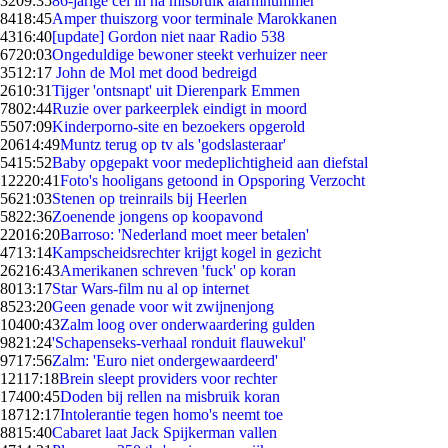
32
09:35
86-jarige cel in na misbruik alarmnummer
84
18:45
Amper thuiszorg voor terminale Marokkanen
43
16:40
[update] Gordon niet naar Radio 538
67
20:03
Ongeduldige bewoner steekt verhuizer neer
35
12:17
John de Mol met dood bedreigd
26
10:31
Tijger 'ontsnapt' uit Dierenpark Emmen
78
02:44
Ruzie over parkeerplek eindigt in moord
55
07:09
Kinderporno-site en bezoekers opgerold
206
14:49
Muntz terug op tv als 'godslasteraar'
54
15:52
Baby opgepakt voor medeplichtigheid aan diefstal
122
20:41
Foto's hooligans getoond in Opsporing Verzocht
56
21:03
Stenen op treinrails bij Heerlen
58
22:36
Zoenende jongens op koopavond
220
16:20
Barroso: 'Nederland moet meer betalen'
47
13:14
Kampscheidsrechter krijgt kogel in gezicht
262
16:43
Amerikanen schreven 'fuck' op koran
80
13:17
Star Wars-film nu al op internet
85
23:20
Geen genade voor wit zwijnenjong
104
00:43
Zalm loog over onderwaardering gulden
98
21:24
'Schapenseks-verhaal ronduit flauwekul'
97
17:56
Zalm: 'Euro niet ondergewaardeerd'
121
17:18
Brein sleept providers voor rechter
174
00:45
Doden bij rellen na misbruik koran
187
12:17
Intolerantie tegen homo's neemt toe
88
15:40
Cabaret laat Jack Spijkerman vallen