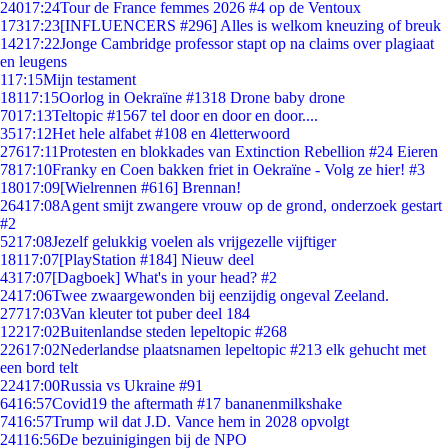
240
17:24
Tour de France femmes 2026 #4 op de Ventoux
173
17:23
[INFLUENCERS #296] Alles is welkom kneuzing of breuk
142
17:22
Jonge Cambridge professor stapt op na claims over plagiaat
en leugens
1
17:15
Mijn testament
181
17:15
Oorlog in Oekraïne #1318 Drone baby drone
70
17:13
Teltopic #1567 tel door en door en door....
35
17:12
Het hele alfabet #108 en 4letterwoord
276
17:11
Protesten en blokkades van Extinction Rebellion #24 Eieren
78
17:10
Franky en Coen bakken friet in Oekraïne - Volg ze hier! #3
180
17:09
[Wielrennen #616] Brennan!
264
17:08
Agent smijt zwangere vrouw op de grond, onderzoek gestart
#2
52
17:08
Jezelf gelukkig voelen als vrijgezelle vijftiger
181
17:07
[PlayStation #184] Nieuw deel
43
17:07
[Dagboek] What's in your head? #2
24
17:06
Twee zwaargewonden bij eenzijdig ongeval Zeeland.
277
17:03
Van kleuter tot puber deel 184
122
17:02
Buitenlandse steden lepeltopic #268
226
17:02
Nederlandse plaatsnamen lepeltopic #213 elk gehucht met
een bord telt
224
17:00
Russia vs Ukraine #91
64
16:57
Covid19 the aftermath #17 bananenmilkshake
74
16:57
Trump wil dat J.D. Vance hem in 2028 opvolgt
241
16:56
De bezuinigingen bij de NPO