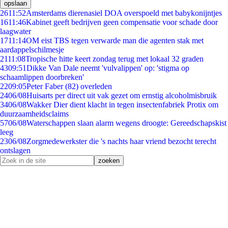
opslaan
26
11:52
Amsterdams dierenasiel DOA overspoeld met babykonijntjes
16
11:46
Kabinet geeft bedrijven geen compensatie voor schade door
laagwater
17
11:14
OM eist TBS tegen verwarde man die agenten stak met
aardappelschilmesje
21
11:08
Tropische hitte keert zondag terug met lokaal 32 graden
43
09:51
Dikke Van Dale neemt 'vulvalippen' op: 'stigma op
schaamlippen doorbreken'
22
09:05
Peter Faber (82) overleden
24
06/08
Huisarts per direct uit vak gezet om ernstig alcoholmisbruik
34
06/08
Wakker Dier dient klacht in tegen insectenfabriek Protix om
duurzaamheidsclaims
57
06/08
Waterschappen slaan alarm wegens droogte: Gereedschapskist
leeg
23
06/08
Zorgmedewerkster die 's nachts haar vriend bezocht terecht
ontslagen