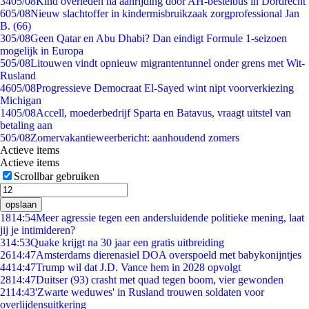
34
05/08
Kind overleden na aanrijding door AH-bestelbus in Dordrecht
6
05/08
Nieuw slachtoffer in kindermisbruikzaak zorgprofessional Jan
B. (66)
3
05/08
Geen Qatar en Abu Dhabi? Dan eindigt Formule 1-seizoen
mogelijk in Europa
5
05/08
Litouwen vindt opnieuw migrantentunnel onder grens met Wit-
Rusland
46
05/08
Progressieve Democraat El-Sayed wint nipt voorverkiezing
Michigan
14
05/08
Accell, moederbedrijf Sparta en Batavus, vraagt uitstel van
betaling aan
5
05/08
Zomervakantieweerbericht: aanhoudend zomers
Actieve items
Actieve items
Scrollbar gebruiken
opslaan
18
14:54
Meer agressie tegen een andersluidende politieke mening, laat
jij je intimideren?
3
14:53
Quake krijgt na 30 jaar een gratis uitbreiding
26
14:47
Amsterdams dierenasiel DOA overspoeld met babykonijntjes
44
14:47
Trump wil dat J.D. Vance hem in 2028 opvolgt
28
14:47
Duitser (93) crasht met quad tegen boom, vier gewonden
21
14:43
'Zwarte weduwes' in Rusland trouwen soldaten voor
overlijdensuitkering