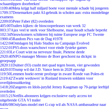
schaamlippen doorbreken'
11
09:40
Meta krijgt half miljard boete voor mentale schade bij jongeren
17
09:37
Denemarken pakt AI-gebruik in scholen aan: extra mondelinge
examens
22
09:05
Peter Faber (82) overleden
4
05:00
Trailers kijken: de bioscoopreleases van week 32
0
03:37
Ajax veel te sterk voor Shelbourne, maar houdt schade beperkt
1
02:34
Nieuwkomers schitteren bij ruime Europese zege FC Twente
19
00:45
Random Pics van de Dag #1978
14
22:04
Ontslagen bij Halo Studios na Campaign Evolved
15
22:01
PS5-doos waarschuwt voor einde fysieke games
2
21:03
Le Court wint na nerveuze finale, Pieterse derde
29
20:40
NPO-manager Menno de Boer geschorst na dickpic in
groepsapp
28
20:11
Duitser (93) crasht met quad tegen boom, vier gewonden
44
20:03
Trump wil dat J.D. Vance hem in 2028 opvolgt
1
19:50
Lemmen boekt eerste profzege in zware Ronde van Polen-rit
21
19:42
'Zwarte weduwes' in Rusland trouwen soldaten voor
overlijdensuitkering
14
18:20
Zangeres en Idols-jurylid Jerney Kaagman op 79-jarige leeftijd
overleden
10
15:21
Netflix-abonnees krijgen exclusieve early access tot
uitgebreide GTA VI trailer
64
06/08
Onlyfans-model met G-cup wil als NASA-ambassadeur naar
maan