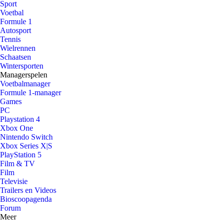
Sport
Voetbal
Formule 1
Autosport
Tennis
Wielrennen
Schaatsen
Wintersporten
Managerspelen
Voetbalmanager
Formule 1-manager
Games
PC
Playstation 4
Xbox One
Nintendo Switch
Xbox Series X|S
PlayStation 5
Film & TV
Film
Televisie
Trailers en Videos
Bioscoopagenda
Forum
Meer