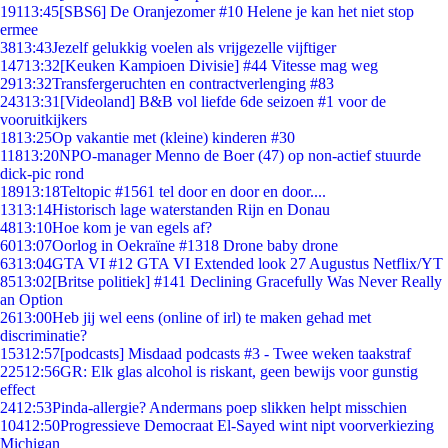
191
13:45
[SBS6] De Oranjezomer #10 Helene je kan het niet stop
ermee
38
13:43
Jezelf gelukkig voelen als vrijgezelle vijftiger
147
13:32
[Keuken Kampioen Divisie] #44 Vitesse mag weg
29
13:32
Transfergeruchten en contractverlenging #83
243
13:31
[Videoland] B&B vol liefde 6de seizoen #1 voor de
vooruitkijkers
18
13:25
Op vakantie met (kleine) kinderen #30
118
13:20
NPO-manager Menno de Boer (47) op non-actief stuurde
dick-pic rond
189
13:18
Teltopic #1561 tel door en door en door....
13
13:14
Historisch lage waterstanden Rijn en Donau
48
13:10
Hoe kom je van egels af?
60
13:07
Oorlog in Oekraïne #1318 Drone baby drone
63
13:04
GTA VI #12 GTA VI Extended look 27 Augustus Netflix/YT
85
13:02
[Britse politiek] #141 Declining Gracefully Was Never Really
an Option
26
13:00
Heb jij wel eens (online of irl) te maken gehad met
discriminatie?
153
12:57
[podcasts] Misdaad podcasts #3 - Twee weken taakstraf
225
12:56
GR: Elk glas alcohol is riskant, geen bewijs voor gunstig
effect
24
12:53
Pinda-allergie? Andermans poep slikken helpt misschien
104
12:50
Progressieve Democraat El-Sayed wint nipt voorverkiezing
Michigan