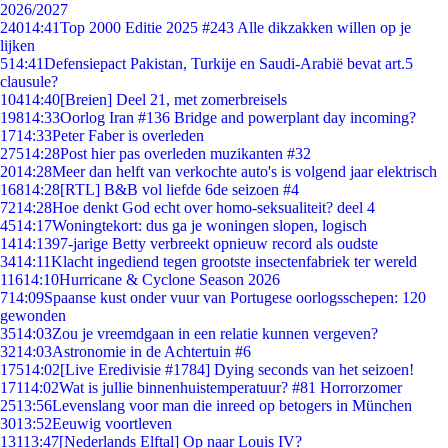
2026/2027
240
14:41
Top 2000 Editie 2025 #243 Alle dikzakken willen op je
lijken
5
14:41
Defensiepact Pakistan, Turkije en Saudi-Arabië bevat art.5
clausule?
104
14:40
[Breien] Deel 21, met zomerbreisels
198
14:33
Oorlog Iran #136 Bridge and powerplant day incoming?
17
14:33
Peter Faber is overleden
275
14:28
Post hier pas overleden muzikanten #32
20
14:28
Meer dan helft van verkochte auto's is volgend jaar elektrisch
168
14:28
[RTL] B&B vol liefde 6de seizoen #4
72
14:28
Hoe denkt God echt over homo-seksualiteit? deel 4
45
14:17
Woningtekort: dus ga je woningen slopen, logisch
14
14:13
97-jarige Betty verbreekt opnieuw record als oudste
34
14:11
Klacht ingediend tegen grootste insectenfabriek ter wereld
116
14:10
Hurricane & Cyclone Season 2026
7
14:09
Spaanse kust onder vuur van Portugese oorlogsschepen: 120
gewonden
35
14:03
Zou je vreemdgaan in een relatie kunnen vergeven?
32
14:03
Astronomie in de Achtertuin #6
175
14:02
[Live Eredivisie #1784] Dying seconds van het seizoen!
171
14:02
Wat is jullie binnenhuistemperatuur? #81 Horrorzomer
25
13:56
Levenslang voor man die inreed op betogers in München
30
13:52
Eeuwig voortleven
131
13:47
[Nederlands Elftal] Op naar Louis IV?