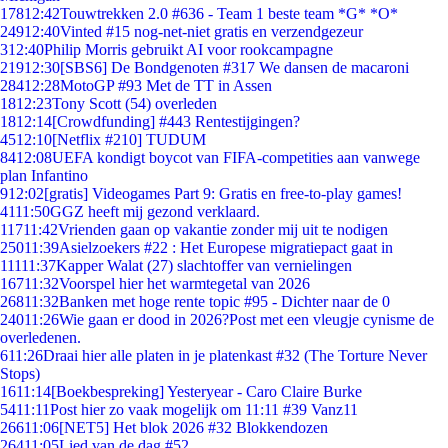
178
12:42
Touwtrekken 2.0 #636 - Team 1 beste team *G* *O*
249
12:40
Vinted #15 nog-net-niet gratis en verzendgezeur
3
12:40
Philip Morris gebruikt AI voor rookcampagne
219
12:30
[SBS6] De Bondgenoten #317 We dansen de macaroni
284
12:28
MotoGP #93 Met de TT in Assen
18
12:23
Tony Scott (54) overleden
18
12:14
[Crowdfunding] #443 Rentestijgingen?
45
12:10
[Netflix #210] TUDUM
84
12:08
UEFA kondigt boycot van FIFA-competities aan vanwege
plan Infantino
9
12:02
[gratis] Videogames Part 9: Gratis en free-to-play games!
41
11:50
GGZ heeft mij gezond verklaard.
117
11:42
Vrienden gaan op vakantie zonder mij uit te nodigen
250
11:39
Asielzoekers #22 : Het Europese migratiepact gaat in
111
11:37
Kapper Walat (27) slachtoffer van vernielingen
167
11:32
Voorspel hier het warmtegetal van 2026
268
11:32
Banken met hoge rente topic #95 - Dichter naar de 0
240
11:26
Wie gaan er dood in 2026?Post met een vleugje cynisme de
overledenen.
6
11:26
Draai hier alle platen in je platenkast #32 (The Torture Never
Stops)
16
11:14
[Boekbespreking] Yesteryear - Caro Claire Burke
54
11:11
Post hier zo vaak mogelijk om 11:11 #39 Vanz11
266
11:06
[NET5] Het blok 2026 #32 Blokkendozen
264
11:05
Lied van de dag #52