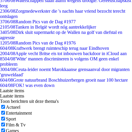
57
06/08
Waterschappen slaan alarm wegens droogte: Gereedschapskist
leeg
23
06/08
Zorgmedewerkster die 's nachts haar vriend bezocht terecht
ontslagen
37
06/08
Random Pics van de Dag #1977
21
05/08
Tanken in België wordt nóg aantrekkelijker
34
05/08
Dirk sluit supermarkt op de Wallen na golf van diefstal en
agressie
12
05/08
Random Pics van de Dag #1976
6
04/08
Kraftwerk brengt ruimteschip terug naar Eindhoven
20
04/08
Apple vecht Britse eis tot inbouwen backdoor in iCloud aan
85
04/08
'Witte' mannen discrimineren is volgens OM geen enkel
probleem
30
04/08
Ceuta-leider noemt Marokkaanse grensaanval door migranten
'gruweldaad'
6
04/08
Grote natuurbrand Boschhuizerbergen groeit naar 100 hectare
6
04/08
FOK! was even down
Laatste items
Laatste items
Toon berichten uit deze thema's
Actueel
Entertainment
Sport
Film & Tv
Games