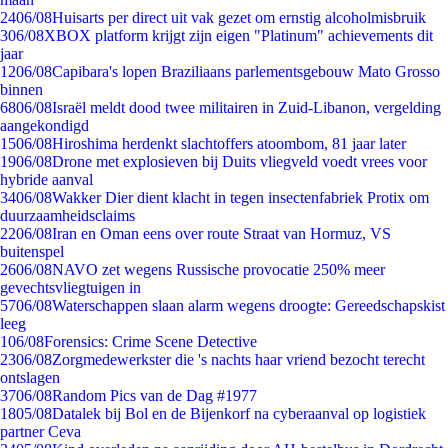
24
06/08
Huisarts per direct uit vak gezet om ernstig alcoholmisbruik
3
06/08
XBOX platform krijgt zijn eigen "Platinum" achievements dit
jaar
12
06/08
Capibara's lopen Braziliaans parlementsgebouw Mato Grosso
binnen
68
06/08
Israël meldt dood twee militairen in Zuid-Libanon, vergelding
aangekondigd
15
06/08
Hiroshima herdenkt slachtoffers atoombom, 81 jaar later
19
06/08
Drone met explosieven bij Duits vliegveld voedt vrees voor
hybride aanval
34
06/08
Wakker Dier dient klacht in tegen insectenfabriek Protix om
duurzaamheidsclaims
22
06/08
Iran en Oman eens over route Straat van Hormuz, VS
buitenspel
26
06/08
NAVO zet wegens Russische provocatie 250% meer
gevechtsvliegtuigen in
57
06/08
Waterschappen slaan alarm wegens droogte: Gereedschapskist
leeg
1
06/08
Forensics: Crime Scene Detective
23
06/08
Zorgmedewerkster die 's nachts haar vriend bezocht terecht
ontslagen
37
06/08
Random Pics van de Dag #1977
18
05/08
Datalek bij Bol en de Bijenkorf na cyberaanval op logistiek
partner Ceva