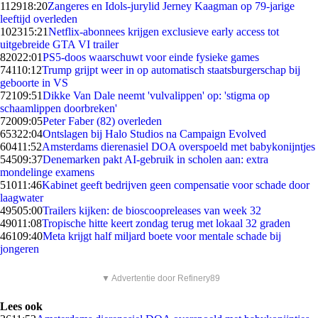
1129
18:20
Zangeres en Idols-jurylid Jerney Kaagman op 79-jarige
leeftijd overleden
1023
15:21
Netflix-abonnees krijgen exclusieve early access tot
uitgebreide GTA VI trailer
820
22:01
PS5-doos waarschuwt voor einde fysieke games
741
10:12
Trump grijpt weer in op automatisch staatsburgerschap bij
geboorte in VS
721
09:51
Dikke Van Dale neemt 'vulvalippen' op: 'stigma op
schaamlippen doorbreken'
720
09:05
Peter Faber (82) overleden
653
22:04
Ontslagen bij Halo Studios na Campaign Evolved
604
11:52
Amsterdams dierenasiel DOA overspoeld met babykonijntjes
545
09:37
Denemarken pakt AI-gebruik in scholen aan: extra
mondelinge examens
510
11:46
Kabinet geeft bedrijven geen compensatie voor schade door
laagwater
495
05:00
Trailers kijken: de bioscoopreleases van week 32
490
11:08
Tropische hitte keert zondag terug met lokaal 32 graden
461
09:40
Meta krijgt half miljard boete voor mentale schade bij
jongeren
▼ Advertentie door Refinery89
Lees ook