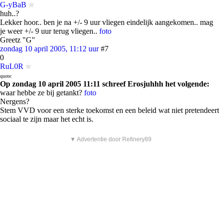
G-yBaB
huh..?
Lekker hoor.. ben je na +/- 9 uur vliegen eindelijk aangekomen.. mag
je weer +/- 9 uur terug vliegen..
foto
Greetz "G"
zondag 10 april 2005, 11:12 uur
#7
0
RuL0R
quote:
Op zondag 10 april 2005 11:11 schreef Erosjuhhh het volgende:
waar hebbe ze bij getankt?
foto
Nergens?
Stem VVD voor een sterke toekomst en een beleid wat niet pretendeert
sociaal te zijn maar het echt is.
▼ Advertentie door Refinery89