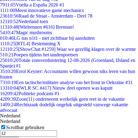
79
11:05
Vuelta a España 2026 #1
11
11:00
Meest innovatieve game mechanics
236
10:56
Raad de Straat - Amsterdam - Deel 78
121
10:52
Nederland toen
113
10:48
[Wielrennen #616] Brennan!
54
10:47
Magic mushrooms
0
10:46
LG nas n1t1 - niet zichtbaar bij aansluiten
11
10:25
[RTL4] Bestemming X
121
10:25
[ShowChat #1259] Waar we gezellig klagen over de warmte
5
10:21
Poepen tijdens het tandenpoetsen
250
10:20
Totale zonsverduistering 12-08-2026 (Groenland, IJsland en
Spanje) #1
35
10:20
Errol Keyner: Accountants willen gewoon niks leren van hun
fouten
73
10:19
Een tactische/militaire analyse van het front in Oekraïne #31
133
10:04
[WLR SC #417] Nieuw deel openen was kaputt
162
09:42
Politieke podcasts #1
42
09:39
Zoon(11) onderneemt werkelijk geen reet in de vakantie
14
09:24
Rechtszaak dodelijk ongeluk uitgesteld vanwege vakantie
advocaat
Nederland
Nederland
Scrollbar gebruiken