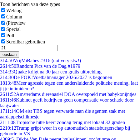
Toon berichten van deze types
Weblog
Column
(P)review
Special
Poll
Scrollbar gebruiken
opslaan
3
14:50
VrijMiBabes #316 (not very sfw!)
26
14:50
Random Pics van de Dag #1979
3
14:33
Quake krijgt na 30 jaar een gratis uitbreiding
2
14:30
De FOK!Voetbalmanager 2026/2027 is begonnen
18
13:48
Meer agressie tegen een andersluidende politieke mening, laat
jij je intimideren?
26
11:52
Amsterdams dierenasiel DOA overspoeld met babykonijntjes
16
11:46
Kabinet geeft bedrijven geen compensatie voor schade door
laagwater
17
11:14
OM eist TBS tegen verwarde man die agenten stak met
aardappelschilmesje
21
11:08
Tropische hitte keert zondag terug met lokaal 32 graden
22
10:12
Trump grijpt weer in op automatisch staatsburgerschap bij
geboorte in VS
43
09:51
Dikke Van Dale neemt 'vulvalippen' op: 'stigma op