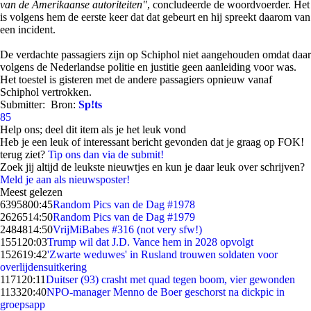
van de Amerikaanse autoriteiten"
, concludeerde de woordvoerder. Het
is volgens hem de eerste keer dat dat gebeurt en hij spreekt daarom van
een incident.
De verdachte passagiers zijn op Schiphol niet aangehouden omdat daar
volgens de Nederlandse politie en justitie geen aanleiding voor was.
Het toestel is gisteren met de andere passagiers opnieuw vanaf
Schiphol vertrokken.
Submitter:
Bron:
Sp!ts
85
Help ons; deel dit item als je het leuk vond
Heb je een leuk of interessant bericht gevonden dat je graag op FOK!
terug ziet?
Tip ons dan via de submit!
Zoek jij altijd de leukste nieuwtjes en kun je daar leuk over schrijven?
Meld je aan als nieuwsposter!
Meest gelezen
63958
00:45
Random Pics van de Dag #1978
26265
14:50
Random Pics van de Dag #1979
24848
14:50
VrijMiBabes #316 (not very sfw!)
1551
20:03
Trump wil dat J.D. Vance hem in 2028 opvolgt
1526
19:42
'Zwarte weduwes' in Rusland trouwen soldaten voor
overlijdensuitkering
1171
20:11
Duitser (93) crasht met quad tegen boom, vier gewonden
1133
20:40
NPO-manager Menno de Boer geschorst na dickpic in
groepsapp