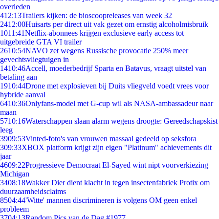
overleden
4
12:13
Trailers kijken: de bioscoopreleases van week 32
24
12:00
Huisarts per direct uit vak gezet om ernstig alcoholmisbruik
10
11:41
Netflix-abonnees krijgen exclusieve early access tot
uitgebreide GTA VI trailer
26
10:54
NAVO zet wegens Russische provocatie 250% meer
gevechtsvliegtuigen in
14
10:46
Accell, moederbedrijf Sparta en Batavus, vraagt uitstel van
betaling aan
19
10:44
Drone met explosieven bij Duits vliegveld voedt vrees voor
hybride aanval
64
10:36
Onlyfans-model met G-cup wil als NASA-ambassadeur naar
maan
57
10:16
Waterschappen slaan alarm wegens droogte: Gereedschapskist
leeg
39
09:53
Vinted-foto's van vrouwen massaal gedeeld op seksfora
3
09:33
XBOX platform krijgt zijn eigen "Platinum" achievements dit
jaar
46
09:22
Progressieve Democraat El-Sayed wint nipt voorverkiezing
Michigan
34
08:18
Wakker Dier dient klacht in tegen insectenfabriek Protix om
duurzaamheidsclaims
85
04:44
'Witte' mannen discrimineren is volgens OM geen enkel
probleem
37
04:13
Random Pics van de Dag #1977