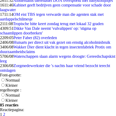
26
11:52
Amsterdams dierenasiel DOA overspoeld met babykonijntjes
16
11:46
Kabinet geeft bedrijven geen compensatie voor schade door
laagwater
17
11:14
OM eist TBS tegen verwarde man die agenten stak met
aardappelschilmesje
21
11:08
Tropische hitte keert zondag terug met lokaal 32 graden
43
09:51
Dikke Van Dale neemt 'vulvalippen' op: 'stigma op
schaamlippen doorbreken'
22
09:05
Peter Faber (82) overleden
24
06/08
Huisarts per direct uit vak gezet om ernstig alcoholmisbruik
34
06/08
Wakker Dier dient klacht in tegen insectenfabriek Protix om
duurzaamheidsclaims
57
06/08
Waterschappen slaan alarm wegens droogte: Gereedschapskist
leeg
23
06/08
Zorgmedewerkster die 's nachts haar vriend bezocht terecht
ontslagen
Font-grootte:
Normaal
Kleiner
regelhoogte :
Normaal
Kleiner
85 reacties
Reactiepagina:
1
2