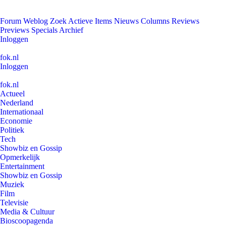
Forum
Weblog
Zoek
Actieve Items
Nieuws
Columns
Reviews
Previews
Specials
Archief
Inloggen
fok.nl
Inloggen
fok.nl
Actueel
Nederland
Internationaal
Economie
Politiek
Tech
Showbiz en Gossip
Opmerkelijk
Entertainment
Showbiz en Gossip
Muziek
Film
Televisie
Media & Cultuur
Bioscoopagenda