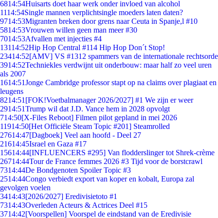
68
14:54
Huisarts doet haar werk onder invloed van alcohol
11
14:54
Single mannen verplichtsingle moeders laten daten?
97
14:53
Migranten breken door grens naar Ceuta in Spanje,l #10
58
14:53
Vrouwen willen geen man meer #30
70
14:53
Afvallen met injecties #4
131
14:52
Hip Hop Central #114 Hip Hop Don´t Stop!
234
14:52
[AMV] VS #1312 spammers van de internationale rechtsorde
39
14:52
Techniekles verdwijnt uit onderbouw: maar half zo veel uren
als 2007
16
14:51
Jonge Cambridge professor stapt op na claims over plagiaat en
leugens
82
14:51
[FOK!Voetbalmanager 2026/2027] #1 We zijn er weer
29
14:51
Trump wil dat J.D. Vance hem in 2028 opvolgt
7
14:50
[X-Files Reboot] Filmen pilot gepland in mei 2026
119
14:50
[Het Officiële Steam Topic #201] Steamrolled
276
14:47
[Dagboek] Veel aan hoofd - Deel 27
216
14:45
Israel en Gaza #17
156
14:44
[INFLUENCERS #295] Van flodderslinger tot Shrek-crème
267
14:44
Tour de France femmes 2026 #3 Tijd voor de borstcrawl
73
14:44
De Bondgenoten Spoiler Topic #3
25
14:44
Congo verbiedt export van koper en kobalt, Europa zal
gevolgen voelen
34
14:43
[2026/2027] Eredivisietoto #1
73
14:43
Overleden Acteurs & Actrices Deel #15
37
14:42
[Voorspellen] Voorspel de eindstand van de Eredivisie