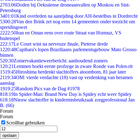
27
03:06
Doden bij Oekraïense droneaanvallen op Moskou en Sint-
Petersburg
34
01:01
Kind overleden na aanrijding door AH-bestelbus in Dordrecht
53
00:28
Van den Brink zet nog eens 14 gemeenten onder toezicht om
spreidingswet
22
22:50
Iran en Oman eens over route Straat van Hormuz, VS
buitenspel
2
22:17
Le Court wint na nerveuze finale, Pieterse derde
12
20:48
Capibara's lopen Braziliaans parlementsgebouw Mato Grosso
binnen
5
20:30
Zomervakantieweerbericht: aanhoudend zomers
1
20:21
Lemmen boekt eerste profzege in zware Ronde van Polen-rit
15
19:45
Hiroshima herdenkt slachtoffers atoombom, 81 jaar later
21
19:34
OM: vierde verdachte (18) vast op verdenking van beramen
aanslag
19
19:25
Random Pics van de Dag #1978
8
18:19
In Spider-Man: Brand New Day is Spidey echt weer Spidey
6
18:18
Nieuw slachtoffer in kindermisbruikzaak zorgprofessional Jan
B. (66)
Forum
Forum
Scrollbar gebruiken
opslaan