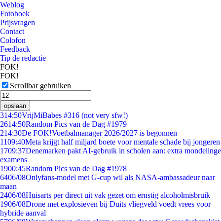
Weblog
Fotoboek
Prijsvragen
Contact
Colofon
Feedback
Tip de redactie
FOK!
FOK!
Scrollbar gebruiken
opslaan
3
14:50
VrijMiBabes #316 (not very sfw!)
26
14:50
Random Pics van de Dag #1979
2
14:30
De FOK!Voetbalmanager 2026/2027 is begonnen
11
09:40
Meta krijgt half miljard boete voor mentale schade bij jongeren
17
09:37
Denemarken pakt AI-gebruik in scholen aan: extra mondelinge
examens
19
00:45
Random Pics van de Dag #1978
64
06/08
Onlyfans-model met G-cup wil als NASA-ambassadeur naar
maan
24
06/08
Huisarts per direct uit vak gezet om ernstig alcoholmisbruik
19
06/08
Drone met explosieven bij Duits vliegveld voedt vrees voor
hybride aanval