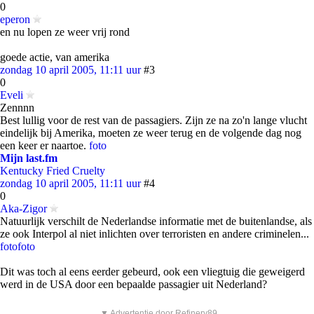
0
eperon
en nu lopen ze weer vrij rond
goede actie, van amerika
zondag 10 april 2005, 11:11 uur
#3
0
Eveli
Zennnn
Best lullig voor de rest van de passagiers. Zijn ze na zo'n lange vlucht
eindelijk bij Amerika, moeten ze weer terug en de volgende dag nog
een keer er naartoe.
foto
Mijn last.fm
Kentucky Fried Cruelty
zondag 10 april 2005, 11:11 uur
#4
0
Aka-Zigor
Natuurlijk verschilt de Nederlandse informatie met de buitenlandse, als
ze ook Interpol al niet inlichten over terroristen en andere criminelen...
foto
foto
Dit was toch al eens eerder gebeurd, ook een vliegtuig die geweigerd
werd in de USA door een bepaalde passagier uit Nederland?
▼ Advertentie door Refinery89