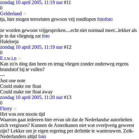
zondag 10 april 2005, 11:19 uur
#11
0
Gelderland
tja, hier mogen terroristen gewoon vrij rondlopen
foto
foto
ze worden gewoon vrijgesproken....echt niet normaal meer...lekker als
je in dat vliegtuig zat
foto
Haleloeja
zondag 10 april 2005, 11:19 uur
#12
0
E.r.w.i.n
Kan zo'n ding dan heen en terug vliegen zonder onderweg ergens
brandstof bij te vullen?
---
Just one note
Could make me float
Could make me float away
zondag 10 april 2005, 11:20 uur
#13
0
Flurry
Het was een mooie tijd
Waarom gaat iedereen hier ervan uit dat de Nederlandse autoriteiten
zich vergissen? Kunnen de Amerikanen niet wat overijverig geweest
zijn? Lekker om je eigen regering per definitie te wantrouwen. Zeik-
Nederlanders altijd
foto