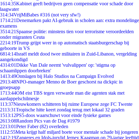
16
14:35
Kabinet geeft bedrijven geen compensatie voor schade door
laagwater
3
14:34
VrijMiBabes #316 (not very sfw!)
17
14:21
Denemarken pakt AI-gebruik in scholen aan: extra mondelinge
examens
35
14:21
Spaanse politie: minstens tien voor terrorisme veroordeelden
onder migranten Ceuta
22
14:19
Trump grijpt weer in op automatisch staatsburgerschap bij
geboorte in VS
68
14:14
Israël meldt dood twee militairen in Zuid-Libanon, vergelding
aangekondigd
43
14:01
Dikke Van Dale neemt 'vulvalippen' op: 'stigma op
schaamlippen doorbreken'
14
13:49
Ontslagen bij Halo Studios na Campaign Evolved
29
13:48
NPO-manager Menno de Boer geschorst na dickpic in
groepsapp
17
13:44
OM eist TBS tegen verwarde man die agenten stak met
aardappelschilmesje
1
13:37
Nieuwkomers schitteren bij ruime Europese zege FC Twente
21
13:31
Tropische hitte keert zondag terug met lokaal 32 graden
15
13:12
PS5-doos waarschuwt voor einde fysieke games
26
13:08
Random Pics van de Dag #1979
22
13:01
Peter Faber (82) overleden
11
12:55
Meta krijgt half miljard boete voor mentale schade bij jongeren
14
12:19
Zangeres en Idols-jurylid Jerney Kaagman op 79-jarige leeftijd