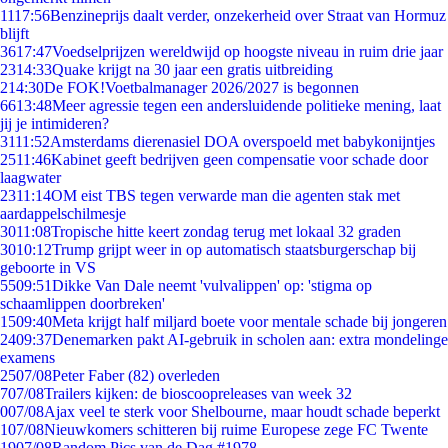
11
17:56
Benzineprijs daalt verder, onzekerheid over Straat van Hormuz
blijft
36
17:47
Voedselprijzen wereldwijd op hoogste niveau in ruim drie jaar
23
14:33
Quake krijgt na 30 jaar een gratis uitbreiding
2
14:30
De FOK!Voetbalmanager 2026/2027 is begonnen
66
13:48
Meer agressie tegen een andersluidende politieke mening, laat
jij je intimideren?
31
11:52
Amsterdams dierenasiel DOA overspoeld met babykonijntjes
25
11:46
Kabinet geeft bedrijven geen compensatie voor schade door
laagwater
23
11:14
OM eist TBS tegen verwarde man die agenten stak met
aardappelschilmesje
30
11:08
Tropische hitte keert zondag terug met lokaal 32 graden
30
10:12
Trump grijpt weer in op automatisch staatsburgerschap bij
geboorte in VS
55
09:51
Dikke Van Dale neemt 'vulvalippen' op: 'stigma op
schaamlippen doorbreken'
15
09:40
Meta krijgt half miljard boete voor mentale schade bij jongeren
24
09:37
Denemarken pakt AI-gebruik in scholen aan: extra mondelinge
examens
25
07/08
Peter Faber (82) overleden
7
07/08
Trailers kijken: de bioscoopreleases van week 32
0
07/08
Ajax veel te sterk voor Shelbourne, maar houdt schade beperkt
1
07/08
Nieuwkomers schitteren bij ruime Europese zege FC Twente
19
07/08
Random Pics van de Dag #1978