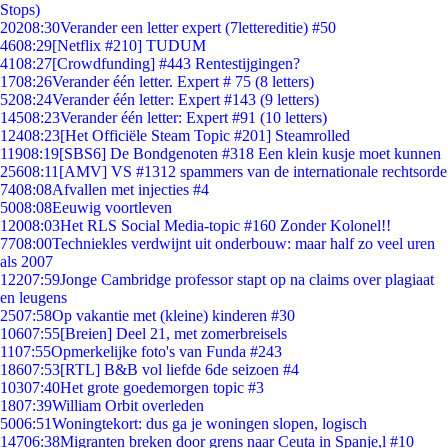
Stops)
202
08:30
Verander een letter expert (7lettereditie) #50
46
08:29
[Netflix #210] TUDUM
41
08:27
[Crowdfunding] #443 Rentestijgingen?
17
08:26
Verander één letter. Expert # 75 (8 letters)
52
08:24
Verander één letter: Expert #143 (9 letters)
145
08:23
Verander één letter: Expert #91 (10 letters)
124
08:23
[Het Officiële Steam Topic #201] Steamrolled
119
08:19
[SBS6] De Bondgenoten #318 Een klein kusje moet kunnen
256
08:11
[AMV] VS #1312 spammers van de internationale rechtsorde
74
08:08
Afvallen met injecties #4
50
08:08
Eeuwig voortleven
120
08:03
Het RLS Social Media-topic #160 Zonder Kolonel!!
77
08:00
Techniekles verdwijnt uit onderbouw: maar half zo veel uren
als 2007
122
07:59
Jonge Cambridge professor stapt op na claims over plagiaat
en leugens
25
07:58
Op vakantie met (kleine) kinderen #30
106
07:55
[Breien] Deel 21, met zomerbreisels
11
07:55
Opmerkelijke foto's van Funda #243
186
07:53
[RTL] B&B vol liefde 6de seizoen #4
103
07:40
Het grote goedemorgen topic #3
18
07:39
William Orbit overleden
50
06:51
Woningtekort: dus ga je woningen slopen, logisch
147
06:38
Migranten breken door grens naar Ceuta in Spanje,l #10