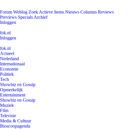
Forum
Weblog
Zoek
Actieve Items
Nieuws
Columns
Reviews
Previews
Specials
Archief
Inloggen
fok.nl
Inloggen
fok.nl
Actueel
Nederland
Internationaal
Economie
Politiek
Tech
Showbiz en Gossip
Opmerkelijk
Entertainment
Showbiz en Gossip
Muziek
Film
Televisie
Media & Cultuur
Bioscoopagenda