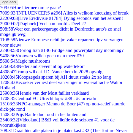
opslaan
7
09:05
Hoe hiermee om te gaan?
70
09:03
[INFLUENCERS #296] Alles is welkom kneuzing of breuk
222
09:03
[Live Eredivisie #1784] Dying seconds van het seizoen!
290
09:02
[Dagboek] Veel aan hoofd - Deel 27
5
08:58
Weer een parkeergarage dicht in Dordrecht, auto's zo snel
mogelijk weg
11
08:58
Nieuwe Europese richtlijn: vaker repareren ipv vervangen
voor nieuw
224
08:58
Oorlog Iran #136 Bridge and powerplant day incoming?
94
08:56
Vrouwen willen geen man meer #30
56
08:54
Magic mushrooms
226
08:48
Nederland stevent af op watertekort
48
08:47
Trump wil dat J.D. Vance hem in 2028 opvolgt
102
08:45
Koopzegels sparen bij AH duurt straks 2x zo lang
12
08:43
Bezoeker verliest deel van vinger in waterattractie Walibi
Holland
259
08:36
Hennie van der Most failliet verklaard
17
08:35
Centraal FC Utrecht topic #88 - #CorreiaIn
151
08:33
NPO-manager Menno de Boer (47) op non-actief stuurde
dick-pic rond
15
08:32
Prijs Bar le duc rood in het buitenland
254
08:32
[Videoland] B&B vol liefde 6de seizoen #1 voor de
vooruitkijkers
7
08:31
Draai hier alle platen in je platenkast #32 (The Torture Never