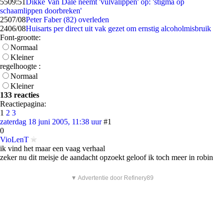
55
09:51
Dikke Van Dale neemt 'vulvalippen' op: 'stigma op
schaamlippen doorbreken'
25
07/08
Peter Faber (82) overleden
24
06/08
Huisarts per direct uit vak gezet om ernstig alcoholmisbruik
Font-grootte:
Normaal
Kleiner
regelhoogte :
Normaal
Kleiner
133 reacties
Reactiepagina:
1
2
3
zaterdag 18 juni 2005, 11:38 uur
#1
0
VioLenT
ik vind het maar een vaag verhaal
zeker nu dit meisje de aandacht opzoekt geloof ik toch meer in robin
▼ Advertentie door Refinery89