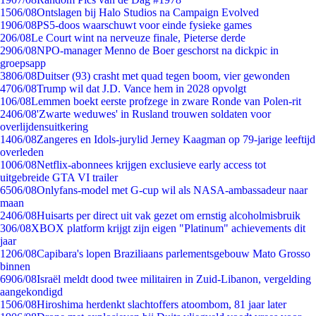
15
06/08
Ontslagen bij Halo Studios na Campaign Evolved
19
06/08
PS5-doos waarschuwt voor einde fysieke games
2
06/08
Le Court wint na nerveuze finale, Pieterse derde
29
06/08
NPO-manager Menno de Boer geschorst na dickpic in
groepsapp
38
06/08
Duitser (93) crasht met quad tegen boom, vier gewonden
47
06/08
Trump wil dat J.D. Vance hem in 2028 opvolgt
1
06/08
Lemmen boekt eerste profzege in zware Ronde van Polen-rit
24
06/08
'Zwarte weduwes' in Rusland trouwen soldaten voor
overlijdensuitkering
14
06/08
Zangeres en Idols-jurylid Jerney Kaagman op 79-jarige leeftijd
overleden
10
06/08
Netflix-abonnees krijgen exclusieve early access tot
uitgebreide GTA VI trailer
65
06/08
Onlyfans-model met G-cup wil als NASA-ambassadeur naar
maan
24
06/08
Huisarts per direct uit vak gezet om ernstig alcoholmisbruik
3
06/08
XBOX platform krijgt zijn eigen "Platinum" achievements dit
jaar
12
06/08
Capibara's lopen Braziliaans parlementsgebouw Mato Grosso
binnen
69
06/08
Israël meldt dood twee militairen in Zuid-Libanon, vergelding
aangekondigd
15
06/08
Hiroshima herdenkt slachtoffers atoombom, 81 jaar later