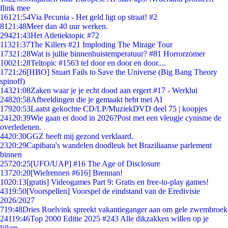
flink mee
161
21:54
Via Pecunia - Het geld ligt op straat! #2
81
21:48
Meer dan 40 uur werken.
294
21:43
Het Atletiektopic #72
113
21:37
The Killers #21 Imploding The Mirage Tour
173
21:28
Wat is jullie binnenhuistemperatuur? #81 Horrorzomer
100
21:28
Teltopic #1563 tel door en door en door....
17
21:26
[HBO] Stuart Fails to Save the Universe (Big Bang Theory
spinoff)
143
21:08
Zaken waar je je echt dood aan ergert #17 - Werklui
248
20:58
Afbeeldingen die je gemaakt hebt met AI
179
20:53
Laatst gekochte CD/LP/MuziekDVD deel 75 | koopjes
241
20:39
Wie gaan er dood in 2026?Post met een vleugje cynisme de
overledenen.
44
20:30
GGZ heeft mij gezond verklaard.
23
20:29
Capibara's wandelen doodleuk het Braziliaanse parlement
binnen
257
20:25
[UFO/UAP] #16 The Age of Disclosure
137
20:20
[Wielrennen #616] Brennan!
10
20:13
[gratis] Videogames Part 9: Gratis en free-to-play games!
43
19:50
[Voorspellen] Voorspel de eindstand van de Eredivisie
2026/2027
7
19:48
Dries Roelvink spreekt vakantieganger aan om gele zwembroek
241
19:46
Top 2000 Editie 2025 #243 Alle dikzakken willen op je
lijken