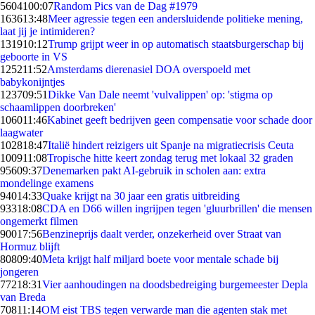
56041
00:07
Random Pics van de Dag #1979
1636
13:48
Meer agressie tegen een andersluidende politieke mening,
laat jij je intimideren?
1319
10:12
Trump grijpt weer in op automatisch staatsburgerschap bij
geboorte in VS
1252
11:52
Amsterdams dierenasiel DOA overspoeld met
babykonijntjes
1237
09:51
Dikke Van Dale neemt 'vulvalippen' op: 'stigma op
schaamlippen doorbreken'
1060
11:46
Kabinet geeft bedrijven geen compensatie voor schade door
laagwater
1028
18:47
Italië hindert reizigers uit Spanje na migratiecrisis Ceuta
1009
11:08
Tropische hitte keert zondag terug met lokaal 32 graden
956
09:37
Denemarken pakt AI-gebruik in scholen aan: extra
mondelinge examens
940
14:33
Quake krijgt na 30 jaar een gratis uitbreiding
933
18:08
CDA en D66 willen ingrijpen tegen 'gluurbrillen' die mensen
ongemerkt filmen
900
17:56
Benzineprijs daalt verder, onzekerheid over Straat van
Hormuz blijft
808
09:40
Meta krijgt half miljard boete voor mentale schade bij
jongeren
772
18:31
Vier aanhoudingen na doodsbedreiging burgemeester Depla
van Breda
708
11:14
OM eist TBS tegen verwarde man die agenten stak met