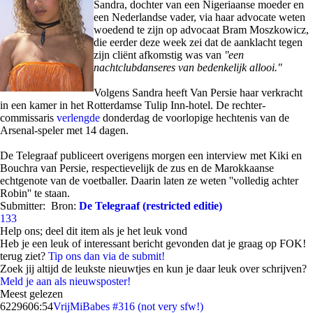
Sandra, dochter van een Nigeriaanse moeder en
een Nederlandse vader, via haar advocate weten
woedend te zijn op advocaat Bram Moszkowicz,
die eerder deze week zei dat de aanklacht tegen
zijn cliënt afkomstig was van
''een
nachtclubdanseres van bedenkelijk allooi.''
Volgens Sandra heeft Van Persie haar verkracht
in een kamer in het Rotterdamse Tulip Inn-hotel. De rechter-
commissaris
verlengde
donderdag de voorlopige hechtenis van de
Arsenal-speler met 14 dagen.
De Telegraaf publiceert overigens morgen een interview met Kiki en
Bouchra van Persie, respectievelijk de zus en de Marokkaanse
echtgenote van de voetballer. Daarin laten ze weten ''volledig achter
Robin'' te staan.
Submitter:
Bron:
De Telegraaf (restricted editie)
133
Help ons; deel dit item als je het leuk vond
Heb je een leuk of interessant bericht gevonden dat je graag op FOK!
terug ziet?
Tip ons dan via de submit!
Zoek jij altijd de leukste nieuwtjes en kun je daar leuk over schrijven?
Meld je aan als nieuwsposter!
Meest gelezen
62296
06:54
VrijMiBabes #316 (not very sfw!)