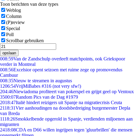
Toon berichten van deze types
Weblog
Column
(P)review
Special
Poll
Scrollbar gebruiken
opslaan
0
08:59
Van de Zandschulp overleeft matchpoints, ook Griekspoor
verder in Montreal
0
08:56
Excelsior opent seizoen met ruime zege op promovendus
Cambuur
0
08:35
Nieuw te streamen in augustus
12
06:54
VrijMiBabes #316 (not very sfw!)
2
04:46
Niewiadoma profiteert van pokerspel en grijpt geel op Ventoux
35
00:07
Random Pics van de Dag #1979
20
18:47
Italië hindert reizigers uit Spanje na migratiecrisis Ceuta
21
18:31
Vier aanhoudingen na doodsbedreiging burgemeester Depla
van Breda
11
18:26
Smokkelbende opgerold in Spanje, verdienden miljoenen aan
migranten
24
18:08
CDA en D66 willen ingrijpen tegen 'gluurbrillen' die mensen
ongemerkt filmen