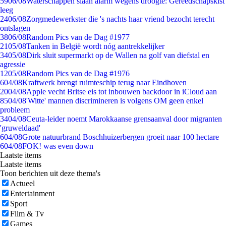
59
06/08
Waterschappen slaan alarm wegens droogte: Gereedschapskist
leeg
24
06/08
Zorgmedewerkster die 's nachts haar vriend bezocht terecht
ontslagen
38
06/08
Random Pics van de Dag #1977
21
05/08
Tanken in België wordt nóg aantrekkelijker
34
05/08
Dirk sluit supermarkt op de Wallen na golf van diefstal en
agressie
12
05/08
Random Pics van de Dag #1976
6
04/08
Kraftwerk brengt ruimteschip terug naar Eindhoven
20
04/08
Apple vecht Britse eis tot inbouwen backdoor in iCloud aan
85
04/08
'Witte' mannen discrimineren is volgens OM geen enkel
probleem
34
04/08
Ceuta-leider noemt Marokkaanse grensaanval door migranten
'gruweldaad'
6
04/08
Grote natuurbrand Boschhuizerbergen groeit naar 100 hectare
6
04/08
FOK! was even down
Laatste items
Laatste items
Toon berichten uit deze thema's
Actueel
Entertainment
Sport
Film & Tv
Games