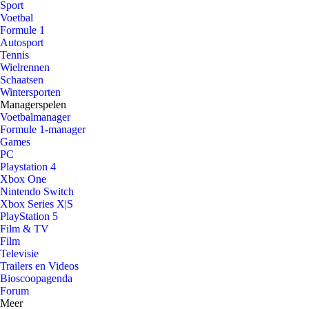
Sport
Voetbal
Formule 1
Autosport
Tennis
Wielrennen
Schaatsen
Wintersporten
Managerspelen
Voetbalmanager
Formule 1-manager
Games
PC
Playstation 4
Xbox One
Nintendo Switch
Xbox Series X|S
PlayStation 5
Film & TV
Film
Televisie
Trailers en Videos
Bioscoopagenda
Forum
Meer