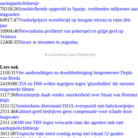
aardappelschilmesje
703
18:26
Smokkelbende opgerold in Spanje, verdienden miljoenen aan
migranten
649
17:47
Voedselprijzen wereldwijd op hoogste niveau in ruim drie
jaar
169
04:46
Niewiadoma profiteert van pokerspel en grijpt geel op
Ventoux
124
08:35
Nieuw te streamen in augustus
▼ Advertentie door Refinery89
Lees ook
21
18:31
Vier aanhoudingen na doodsbedreiging burgemeester Depla
van Breda
24
18:08
CDA en D66 willen ingrijpen tegen 'gluurbrillen' die mensen
ongemerkt filmen
11
17:56
Benzineprijs daalt verder, onzekerheid over Straat van Hormuz
blijft
31
11:52
Amsterdams dierenasiel DOA overspoeld met babykonijntjes
25
11:46
Kabinet geeft bedrijven geen compensatie voor schade door
laagwater
23
11:14
OM eist TBS tegen verwarde man die agenten stak met
aardappelschilmesje
30
11:08
Tropische hitte keert zondag terug met lokaal 32 graden