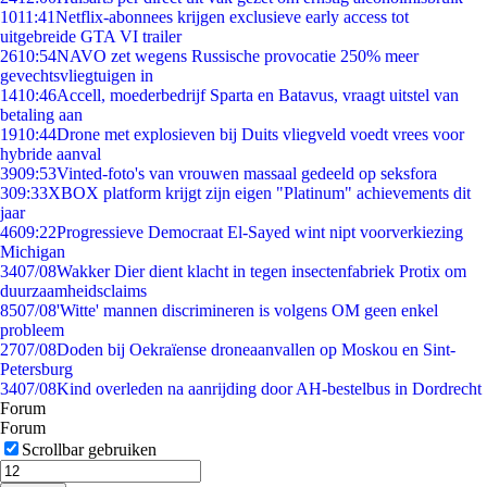
10
11:41
Netflix-abonnees krijgen exclusieve early access tot
uitgebreide GTA VI trailer
26
10:54
NAVO zet wegens Russische provocatie 250% meer
gevechtsvliegtuigen in
14
10:46
Accell, moederbedrijf Sparta en Batavus, vraagt uitstel van
betaling aan
19
10:44
Drone met explosieven bij Duits vliegveld voedt vrees voor
hybride aanval
39
09:53
Vinted-foto's van vrouwen massaal gedeeld op seksfora
3
09:33
XBOX platform krijgt zijn eigen "Platinum" achievements dit
jaar
46
09:22
Progressieve Democraat El-Sayed wint nipt voorverkiezing
Michigan
34
07/08
Wakker Dier dient klacht in tegen insectenfabriek Protix om
duurzaamheidsclaims
85
07/08
'Witte' mannen discrimineren is volgens OM geen enkel
probleem
27
07/08
Doden bij Oekraïense droneaanvallen op Moskou en Sint-
Petersburg
34
07/08
Kind overleden na aanrijding door AH-bestelbus in Dordrecht
Forum
Forum
Scrollbar gebruiken