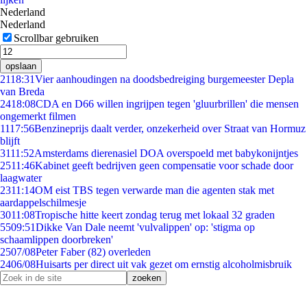
Nederland
Nederland
Scrollbar gebruiken
opslaan
21
18:31
Vier aanhoudingen na doodsbedreiging burgemeester Depla
van Breda
24
18:08
CDA en D66 willen ingrijpen tegen 'gluurbrillen' die mensen
ongemerkt filmen
11
17:56
Benzineprijs daalt verder, onzekerheid over Straat van Hormuz
blijft
31
11:52
Amsterdams dierenasiel DOA overspoeld met babykonijntjes
25
11:46
Kabinet geeft bedrijven geen compensatie voor schade door
laagwater
23
11:14
OM eist TBS tegen verwarde man die agenten stak met
aardappelschilmesje
30
11:08
Tropische hitte keert zondag terug met lokaal 32 graden
55
09:51
Dikke Van Dale neemt 'vulvalippen' op: 'stigma op
schaamlippen doorbreken'
25
07/08
Peter Faber (82) overleden
24
06/08
Huisarts per direct uit vak gezet om ernstig alcoholmisbruik