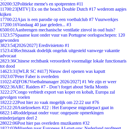
202
00:32
Politieke meme's en spotprenten #11
117
00:23
[MTV] Ex on the beach Double Dutch #17 wederom aapjes
kijken
177
00:22
Ajax is een parodie op een voetbalclub #7 Vuurwerkjes
172
00:16
Vandaag 40 jaar geleden... #3
65
00:01
Aanbrengen mechanische ventilatie zinvol in oud huis?
13
23:57
Spaanse kust onder vuur van Portugese oorlogsschepen: 120
gewonden
38
23:54
[2026/2027] Eredivisietoto #1
15
23:43
Rechtszaak dodelijk ongeluk uitgesteld vanwege vakantie
advocaat
28
23:36
Chinese rechtbank veroordeelt voormalige lokale functionaris
tot dood
146
23:31
[WLR SC #417] Nieuw deel openen was kaputt
19
23:07
Peter Faber is overleden
110
22:45
[FOK!Voetbalmanager 2026/2027] #1 We zijn er weer
90
22:36
ARC Raiders #7 - Don’t forget about Stella Montis
32
22:27
Congo verbiedt export van koper en kobalt, Europa zal
gevolgen voelen
182
22:22
Post hier zo vaak mogelijk om 22:22 uur #76
251
22:20
Asielzoekers #22 : Het Europese migratiepact gaat in
68
22:14
Roddelpraat onder vuur: ongepaste opmerkingen
minderjarigen deel 2
280
22:06
Post hier pas overleden muzikanten #32
18
22:03
Miljarden naar Europese AI-start-ups: Nederland profiteert