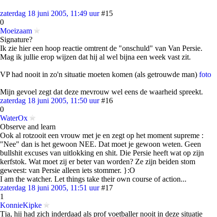
zaterdag 18 juni 2005, 11:49 uur
#15
0
Moeizaam
Signature?
Ik zie hier een hoop reactie omtrent de "onschuld" van Van Persie.
Mag ik jullie erop wijzen dat hij al wel bijna een week vast zit.
VP had nooit in zo'n situatie moeten komen (als getrouwde man)
foto
Mijn gevoel zegt dat deze mevrouw wel eens de waarheid spreekt.
zaterdag 18 juni 2005, 11:50 uur
#16
0
WaterOx
Observe and learn
Ook al rotzooit een vrouw met je en zegt op het moment supreme :
"Nee" dan is het gewoon NEE. Dat moet je gewoon weten. Geen
bullshit excuses van uitlokking en shit. Die Persie heeft wat op zijn
kerfstok. Wat moet zij er beter van worden? Ze zijn beiden stom
geweest: van Persie alleen iets stommer. }:O
I am the watcher. Let things take their own course of action...
zaterdag 18 juni 2005, 11:51 uur
#17
1
KonnieKipke
Tja, hij had zich inderdaad als prof voetballer nooit in deze situatie