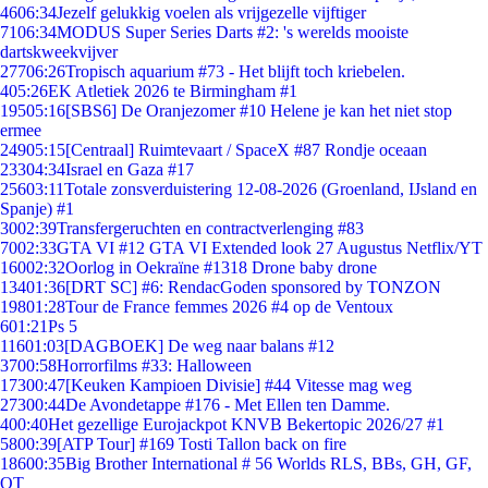
46
06:34
Jezelf gelukkig voelen als vrijgezelle vijftiger
71
06:34
MODUS Super Series Darts #2: 's werelds mooiste
dartskweekvijver
277
06:26
Tropisch aquarium #73 - Het blijft toch kriebelen.
4
05:26
EK Atletiek 2026 te Birmingham #1
195
05:16
[SBS6] De Oranjezomer #10 Helene je kan het niet stop
ermee
249
05:15
[Centraal] Ruimtevaart / SpaceX #87 Rondje oceaan
233
04:34
Israel en Gaza #17
256
03:11
Totale zonsverduistering 12-08-2026 (Groenland, IJsland en
Spanje) #1
30
02:39
Transfergeruchten en contractverlenging #83
70
02:33
GTA VI #12 GTA VI Extended look 27 Augustus Netflix/YT
160
02:32
Oorlog in Oekraïne #1318 Drone baby drone
134
01:36
[DRT SC] #6: RendacGoden sponsored by TONZON
198
01:28
Tour de France femmes 2026 #4 op de Ventoux
6
01:21
Ps 5
116
01:03
[DAGBOEK] De weg naar balans #12
37
00:58
Horrorfilms #33: Halloween
173
00:47
[Keuken Kampioen Divisie] #44 Vitesse mag weg
273
00:44
De Avondetappe #176 - Met Ellen ten Damme.
4
00:40
Het gezellige Eurojackpot KNVB Bekertopic 2026/27 #1
58
00:39
[ATP Tour] #169 Tosti Tallon back on fire
186
00:35
Big Brother International # 56 Worlds RLS, BBs, GH, GF,
OT