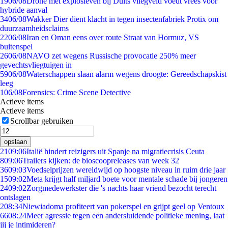
19
06/08
Drone met explosieven bij Duits vliegveld voedt vrees voor
hybride aanval
34
06/08
Wakker Dier dient klacht in tegen insectenfabriek Protix om
duurzaamheidsclaims
22
06/08
Iran en Oman eens over route Straat van Hormuz, VS
buitenspel
26
06/08
NAVO zet wegens Russische provocatie 250% meer
gevechtsvliegtuigen in
59
06/08
Waterschappen slaan alarm wegens droogte: Gereedschapskist
leeg
1
06/08
Forensics: Crime Scene Detective
Actieve items
Actieve items
Scrollbar gebruiken
opslaan
21
09:06
Italië hindert reizigers uit Spanje na migratiecrisis Ceuta
8
09:06
Trailers kijken: de bioscoopreleases van week 32
36
09:03
Voedselprijzen wereldwijd op hoogste niveau in ruim drie jaar
15
09:02
Meta krijgt half miljard boete voor mentale schade bij jongeren
24
09:02
Zorgmedewerkster die 's nachts haar vriend bezocht terecht
ontslagen
2
08:34
Niewiadoma profiteert van pokerspel en grijpt geel op Ventoux
66
08:24
Meer agressie tegen een andersluidende politieke mening, laat
jij je intimideren?