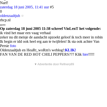
Narf!
zaterdag 18 juni 2005, 11:41 uur
#5
0
oldenzaaltjuh
rhcp.nl
quote:
Op zaterdag 18 juni 2005 11:38 schreef VioLenT het volgende:
ik vind het maar een vaag verhaal
zeker nu dit meisje de aandacht opzoekt geloof ik toch meer in robin
Ik begin er idd ook heel erg aan te twijfelen! Ik sta ook achter Van
Persie
foto
Oldenzaaltjuh en HeaRt_woRm's weblog!:
KLIK!
FAN VAN DE RED HOT CHILI PEPPERS??? Klik
hier
!!!!!
▼ Advertentie door Refinery89