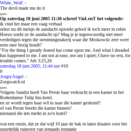
White_Wolf
The devil made me do it
quote:
Op zaterdag 18 juni 2005 11:38 schreef VioLenT het volgende:
ik vind het maar een vaag verhaal
zeker nu dit meisje de aandacht opzoekt geloof ik toch meer in robin
Hoezo zoekt ze de aandacht op? Mag je je tegenwoordig niet meer
verdedigen tegen die stemmingmakerij waar die Moskowitz zeer weer
eens mee bezig houdt?
"For the thing I greatly feared has come upon me. And what I dreaded
has happened to me. I am not at ease, nor am I quiet; I have no rest, for
trouble comes." Job 3:25,26
zaterdag 18 juni 2005, 11:44 uur
#10
0
AngryAngel
Zorgwatch.nl
quote:
Volgens Sandra heeft Van Persie haar verkracht in een kamer in het
Rotterdamse Tulip Inn-hotel.
en ze wordt tegen haar wil in naar die kamer gesleurd?
of van Persie breekt die kamer binnen?
niemand die iets merkt in zo'n hotel?
wat een onzin, dat ze dat wijf 10 jaar de bak in laten draaien voor het
opzettelijk ruineren van iemands reputatie