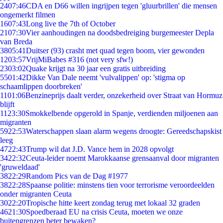
24
07:46
CDA en D66 willen ingrijpen tegen 'gluurbrillen' die mensen
ongemerkt filmen
16
07:43
Long live the 7th of October
21
07:30
Vier aanhoudingen na doodsbedreiging burgemeester Depla
van Breda
38
05:41
Duitser (93) crasht met quad tegen boom, vier gewonden
12
03:57
VrijMiBabes #316 (not very sfw!)
23
03:02
Quake krijgt na 30 jaar een gratis uitbreiding
55
01:42
Dikke Van Dale neemt 'vulvalippen' op: 'stigma op
schaamlippen doorbreken'
11
01:06
Benzineprijs daalt verder, onzekerheid over Straat van Hormuz
blijft
11
23:30
Smokkelbende opgerold in Spanje, verdienden miljoenen aan
migranten
59
22:53
Waterschappen slaan alarm wegens droogte: Gereedschapskist
leeg
47
22:43
Trump wil dat J.D. Vance hem in 2028 opvolgt
34
22:32
Ceuta-leider noemt Marokkaanse grensaanval door migranten
'gruweldaad'
38
22:29
Random Pics van de Dag #1977
38
22:28
Spaanse politie: minstens tien voor terrorisme veroordeelden
onder migranten Ceuta
30
22:20
Tropische hitte keert zondag terug met lokaal 32 graden
46
21:30
Spoedberaad EU na crisis Ceuta, moeten we onze
buitengrenzen beter bewaken?