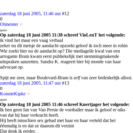
zaterdag 18 juni 2005, 11:46 uur
#12
0
Otmeister
quote:
Op zaterdag 18 juni 2005 11:38 schreef VioLenT het volgende:
ik vind het maar een vaag verhaal
zeker nu dit meisje de aandacht opzoekt geloof ik toch meer in robin
Wie zoekt hier nu de aandacht op? Die mediageile kwal van een
arrogante Bram kwam eerst publiekelijk met stemmingmakende
uitspraken aanzetten. Sandra K. reageert hier bij monde van haar
advocaat op.
Spijt me zeer, maar Boulevard-Bram is
zelf
van zeer bedenkelijk allooi.
zaterdag 18 juni 2005, 11:47 uur
#13
0
KonnieKipke
quote:
Op zaterdag 18 juni 2005 11:46 schreef Knertjager het volgende:
Ik ben geen fan van Van Persie de voetballer maar ik geloof er niks
van dat hij haar verkracht heeft.
Hij heeft misschien sex gehad met haar en haar verteld dat het
éénmalig is en dat ze daarom dit verzint
Dat denk ik eerder.