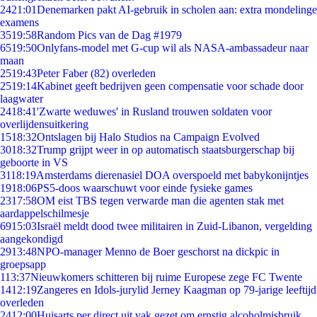
24
21:01
Denemarken pakt AI-gebruik in scholen aan: extra mondelinge
examens
35
19:58
Random Pics van de Dag #1979
65
19:50
Onlyfans-model met G-cup wil als NASA-ambassadeur naar
maan
25
19:43
Peter Faber (82) overleden
25
19:14
Kabinet geeft bedrijven geen compensatie voor schade door
laagwater
24
18:41
'Zwarte weduwes' in Rusland trouwen soldaten voor
overlijdensuitkering
15
18:32
Ontslagen bij Halo Studios na Campaign Evolved
30
18:32
Trump grijpt weer in op automatisch staatsburgerschap bij
geboorte in VS
31
18:19
Amsterdams dierenasiel DOA overspoeld met babykonijntjes
19
18:06
PS5-doos waarschuwt voor einde fysieke games
23
17:58
OM eist TBS tegen verwarde man die agenten stak met
aardappelschilmesje
69
15:03
Israël meldt dood twee militairen in Zuid-Libanon, vergelding
aangekondigd
29
13:48
NPO-manager Menno de Boer geschorst na dickpic in
groepsapp
1
13:37
Nieuwkomers schitteren bij ruime Europese zege FC Twente
14
12:19
Zangeres en Idols-jurylid Jerney Kaagman op 79-jarige leeftijd
overleden
24
12:00
Huisarts per direct uit vak gezet om ernstig alcoholmisbruik