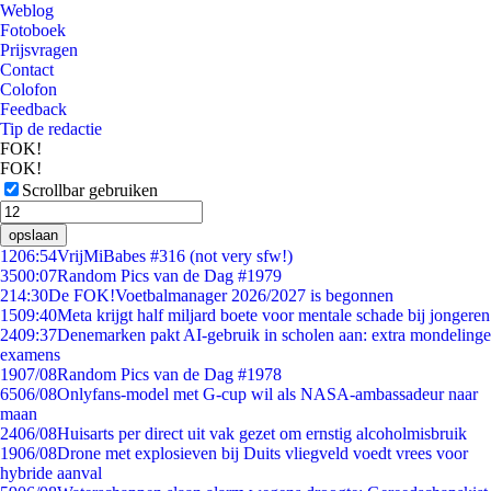
Weblog
Fotoboek
Prijsvragen
Contact
Colofon
Feedback
Tip de redactie
FOK!
FOK!
Scrollbar gebruiken
opslaan
12
06:54
VrijMiBabes #316 (not very sfw!)
35
00:07
Random Pics van de Dag #1979
2
14:30
De FOK!Voetbalmanager 2026/2027 is begonnen
15
09:40
Meta krijgt half miljard boete voor mentale schade bij jongeren
24
09:37
Denemarken pakt AI-gebruik in scholen aan: extra mondelinge
examens
19
07/08
Random Pics van de Dag #1978
65
06/08
Onlyfans-model met G-cup wil als NASA-ambassadeur naar
maan
24
06/08
Huisarts per direct uit vak gezet om ernstig alcoholmisbruik
19
06/08
Drone met explosieven bij Duits vliegveld voedt vrees voor
hybride aanval