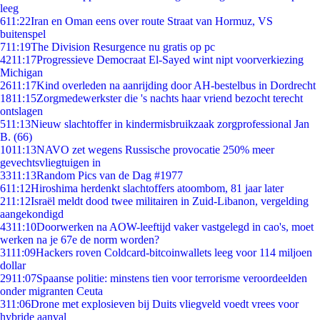
leeg
6
11:22
Iran en Oman eens over route Straat van Hormuz, VS
buitenspel
7
11:19
The Division Resurgence nu gratis op pc
42
11:17
Progressieve Democraat El-Sayed wint nipt voorverkiezing
Michigan
26
11:17
Kind overleden na aanrijding door AH-bestelbus in Dordrecht
18
11:15
Zorgmedewerkster die 's nachts haar vriend bezocht terecht
ontslagen
5
11:13
Nieuw slachtoffer in kindermisbruikzaak zorgprofessional Jan
B. (66)
10
11:13
NAVO zet wegens Russische provocatie 250% meer
gevechtsvliegtuigen in
33
11:13
Random Pics van de Dag #1977
6
11:12
Hiroshima herdenkt slachtoffers atoombom, 81 jaar later
2
11:12
Israël meldt dood twee militairen in Zuid-Libanon, vergelding
aangekondigd
43
11:10
Doorwerken na AOW-leeftijd vaker vastgelegd in cao's, moet
werken na je 67e de norm worden?
31
11:09
Hackers roven Coldcard-bitcoinwallets leeg voor 114 miljoen
dollar
29
11:07
Spaanse politie: minstens tien voor terrorisme veroordeelden
onder migranten Ceuta
3
11:06
Drone met explosieven bij Duits vliegveld voedt vrees voor
hybride aanval