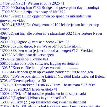
144
09:58
[NPO1] We zijn er bijna 2026 #1
171
09:56
Oorlog Iran #136 Bridge and powerplant day incoming?
179
09:50
Zuunig zijn, it's a way of life! #22
43
09:45
Perez Hilton opgenomen op spoed na uitzenden van
gruwelijke video
182
09:41
[SBS6] De Oranjezomer #10 Helene je kan het niet stop
ermee
4
09:40
Draai hier alle platen in je platenkast #32 (The Torture Never
Stops)
249
09:39
[Dagboek] Veel aan hoofd - Deel 27
206
09:38
Punk, disco, New Wave of? #60 Sing along...
139
09:38
Zaken waar je je echt dood aan ergert #17 - Werklui
14
09:38
Aftellen naar de kerstdagen
206
09:02
Russia vs Ukraine #91
5
08:55
Insta360 Studio software, lagging en stotteren
13
08:52
Koot en Bie hun tijd ver vooruit..................
113
08:44
Vrienden gaan op vakantie zonder mij uit te nodigen
138
08:43
Wat je ook stemt, je krijgt in NL altijd Links Liberaal Beleid.
37
08:40
Dierenlepeltopic #150
176
08:39
Touwtrekken 2.0 #636 - Team 1 beste team *G* *O*
21
08:28
[2026/2027] Eredivisietoto #1
150
08:25
"Niche"-historische producten in de supermarkt
40
08:23
[Dagboek] What's in your head? #2
158
08:20
Lizzy (21) op klaarlichte dag zwaar mishandeld
218
08:01
GR: Elk glas alcohol is riskant, geen bewijs voor gunstig