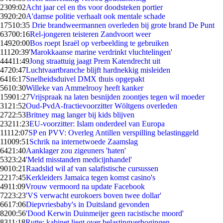
23
09:02
Acht jaar cel en tbs voor doodsteken portier
39
20:20
A'damse politie verhaalt ook mentale schade
175
10:35
Drie brandweermannen overleden bij grote brand De Punt
637
00:16
Rel-jongeren teisteren Zandvoort weer
149
20:00
Bos roept Israël op verbeelding te gebruiken
111
20:39
'Marokkaanse marine verdrinkt vluchtelingen'
444
11:49
Jong straattuig jaagt Prem Katendrecht uit
47
20:47
Luchtvaartbranche blijft hardnekkig misleiden
64
16:17
Snelheidsduivel DMX thuis opgepakt
56
10:30
Willeke van Ammelrooy heeft kanker
159
01:27
Vrijspraak na laten besnijden zoontjes tegen wil moeder
31
21:52
Oud-PvdA-fractievoorzitter Wöltgens overleden
27
22:53
Britney mag langer bij kids blijven
232
11:23
EU-voorzitter: Islam onderdeel van Europa
111
12:07
SP en PVV: Overleg Antillen verspilling belastinggeld
110
09:51
Schrik na internetwoede Zaamslag
64
21:40
Aanklager zou zigeuners 'haten'
53
23:24
'Meld misstanden medicijnhandel'
90
10:21
Raadslid wil af van salafistische cursussen
22
17:45
Kerkleiders Jamaica tegen komst casino's
49
11:09
Vrouw vermoord na update Facebook
72
23:23
'VS verwacht eurokoers boven twee dollar'
66
17:06
Diepvriesbaby's in Duitsland gevonden
82
00:56
'Dood Kerwin Duinmeijer geen racistische moord'
83
11:18
Rutte: kabinet liegt over belastingverhogingen