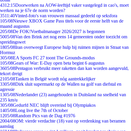
43
12:15
Doorwerken na AOW-leeftijd vaker vastgelegd in cao's, moet
werken na je 67e de norm worden?
35
11:40
Vinted-foto's van vrouwen massaal gedeeld op seksfora
1
05/08
Nieuwe XBOX Game Pass titels voor de eerste helft van de
maand augustus
2
05/08
De FOK!Voetbalmanager 2026/2027 is begonnen
50
05/08
Van den Brink zet nog eens 14 gemeenten onder toezicht om
spreidingswet
18
05/08
Iran overweegt Europese hulp bij ruimen mijnen in Straat van
Hormuz
3
05/08
EA Sports FC 27 toont The Grounds-modus
1
05/08
Gears of War: E-Day open beta begint 6 augustus
36
05/08
Pentagon verbruikt meer raketten dan kan worden aangevuld,
tekort dreigt
21
05/08
Tanken in België wordt nóg aantrekkelijker
33
05/08
Dirk sluit supermarkt op de Wallen na golf van diefstal en
agressie
13
05/08
Nederlander (23) aangehouden in Duitsland na snelheid van
235 km/u
3
05/08
Gedurfd NEC blijft overeind bij Olympiakos
14
05/08
Long live the 7th of October
12
05/08
Random Pics van de Dag #1976
20
04/08
OM: vierde verdachte (18) vast op verdenking van beramen
aanslag