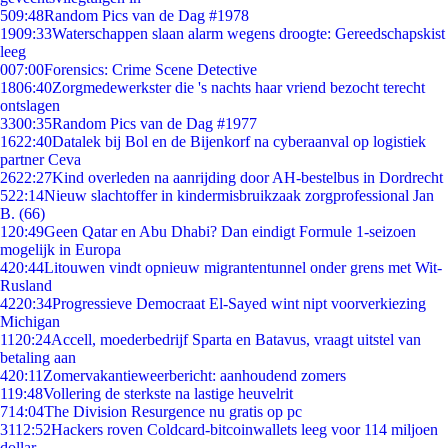
5
09:48
Random Pics van de Dag #1978
19
09:33
Waterschappen slaan alarm wegens droogte: Gereedschapskist
leeg
0
07:00
Forensics: Crime Scene Detective
18
06:40
Zorgmedewerkster die 's nachts haar vriend bezocht terecht
ontslagen
33
00:35
Random Pics van de Dag #1977
16
22:40
Datalek bij Bol en de Bijenkorf na cyberaanval op logistiek
partner Ceva
26
22:27
Kind overleden na aanrijding door AH-bestelbus in Dordrecht
5
22:14
Nieuw slachtoffer in kindermisbruikzaak zorgprofessional Jan
B. (66)
1
20:49
Geen Qatar en Abu Dhabi? Dan eindigt Formule 1-seizoen
mogelijk in Europa
4
20:44
Litouwen vindt opnieuw migrantentunnel onder grens met Wit-
Rusland
42
20:34
Progressieve Democraat El-Sayed wint nipt voorverkiezing
Michigan
11
20:24
Accell, moederbedrijf Sparta en Batavus, vraagt uitstel van
betaling aan
4
20:11
Zomervakantieweerbericht: aanhoudend zomers
1
19:48
Vollering de sterkste na lastige heuvelrit
7
14:04
The Division Resurgence nu gratis op pc
31
12:52
Hackers roven Coldcard-bitcoinwallets leeg voor 114 miljoen
dollar