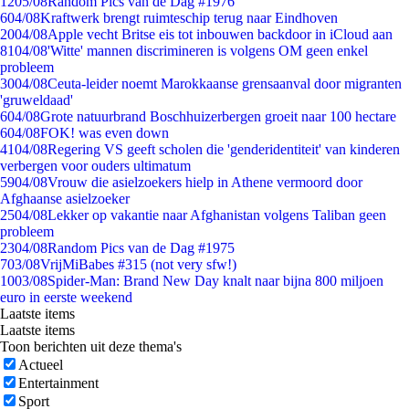
12
05/08
Random Pics van de Dag #1976
6
04/08
Kraftwerk brengt ruimteschip terug naar Eindhoven
20
04/08
Apple vecht Britse eis tot inbouwen backdoor in iCloud aan
81
04/08
'Witte' mannen discrimineren is volgens OM geen enkel
probleem
30
04/08
Ceuta-leider noemt Marokkaanse grensaanval door migranten
'gruweldaad'
6
04/08
Grote natuurbrand Boschhuizerbergen groeit naar 100 hectare
6
04/08
FOK! was even down
41
04/08
Regering VS geeft scholen die 'genderidentiteit' van kinderen
verbergen voor ouders ultimatum
59
04/08
Vrouw die asielzoekers hielp in Athene vermoord door
Afghaanse asielzoeker
25
04/08
Lekker op vakantie naar Afghanistan volgens Taliban geen
probleem
23
04/08
Random Pics van de Dag #1975
7
03/08
VrijMiBabes #315 (not very sfw!)
10
03/08
Spider-Man: Brand New Day knalt naar bijna 800 miljoen
euro in eerste weekend
Laatste items
Laatste items
Toon berichten uit deze thema's
Actueel
Entertainment
Sport