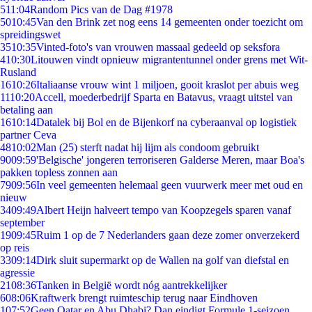
5
11:04
Random Pics van de Dag #1978
50
10:45
Van den Brink zet nog eens 14 gemeenten onder toezicht om
spreidingswet
35
10:35
Vinted-foto's van vrouwen massaal gedeeld op seksfora
4
10:30
Litouwen vindt opnieuw migrantentunnel onder grens met Wit-
Rusland
16
10:26
Italiaanse vrouw wint 1 miljoen, gooit kraslot per abuis weg
11
10:20
Accell, moederbedrijf Sparta en Batavus, vraagt uitstel van
betaling aan
16
10:14
Datalek bij Bol en de Bijenkorf na cyberaanval op logistiek
partner Ceva
48
10:02
Man (25) sterft nadat hij lijm als condoom gebruikt
90
09:59
'Belgische' jongeren terroriseren Galderse Meren, maar Boa's
pakken topless zonnen aan
79
09:56
In veel gemeenten helemaal geen vuurwerk meer met oud en
nieuw
34
09:49
Albert Heijn halveert tempo van Koopzegels sparen vanaf
september
19
09:45
Ruim 1 op de 7 Nederlanders gaan deze zomer onverzekerd
op reis
33
09:14
Dirk sluit supermarkt op de Wallen na golf van diefstal en
agressie
21
08:36
Tanken in België wordt nóg aantrekkelijker
6
08:06
Kraftwerk brengt ruimteschip terug naar Eindhoven
1
07:52
Geen Qatar en Abu Dhabi? Dan eindigt Formule 1-seizoen