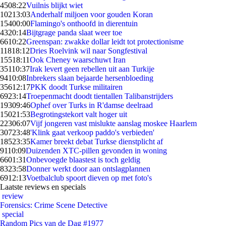
45
08:22
Vuilnis blijkt wiet
102
13:03
Anderhalf miljoen voor gouden Koran
154
00:00
Flamingo's onthoofd in dierentuin
43
20:14
Bijtgrage panda slaat weer toe
66
10:22
Greenspan: zwakke dollar leidt tot protectionisme
118
18:12
Dries Roelvink wil naar Songfestival
155
18:11
Ook Cheney waarschuwt Iran
351
10:37
Irak levert geen rebellen uit aan Turkije
94
10:08
Inbrekers slaan bejaarde hersenbloeding
356
12:17
PKK doodt Turkse militairen
69
23:14
Troepenmacht doodt tientallen Talibanstrijders
193
09:46
Ophef over Turks in R'damse deelraad
150
21:53
Begrotingstekort valt hoger uit
223
06:07
Vijf jongeren vast mislukte aanslag moskee Haarlem
307
23:48
'Klink gaat verkoop paddo's verbieden'
185
23:35
Kamer breekt debat Turkse dienstplicht af
91
10:09
Duizenden XTC-pillen gevonden in woning
66
01:31
Onbevoegde blaastest is toch geldig
83
23:58
Donner werkt door aan ontslagplannen
69
12:13
Voetbalclub spoort dieven op met foto's
Laatste reviews en specials
review
Forensics: Crime Scene Detective
special
Random Pics van de Dag #1977