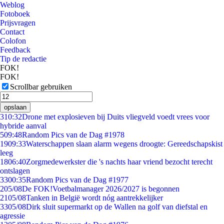
Weblog
Fotoboek
Prijsvragen
Contact
Colofon
Feedback
Tip de redactie
FOK!
FOK!
Scrollbar gebruiken
opslaan
3
10:32
Drone met explosieven bij Duits vliegveld voedt vrees voor
hybride aanval
5
09:48
Random Pics van de Dag #1978
19
09:33
Waterschappen slaan alarm wegens droogte: Gereedschapskist
leeg
18
06:40
Zorgmedewerkster die 's nachts haar vriend bezocht terecht
ontslagen
33
00:35
Random Pics van de Dag #1977
2
05/08
De FOK!Voetbalmanager 2026/2027 is begonnen
21
05/08
Tanken in België wordt nóg aantrekkelijker
33
05/08
Dirk sluit supermarkt op de Wallen na golf van diefstal en
agressie