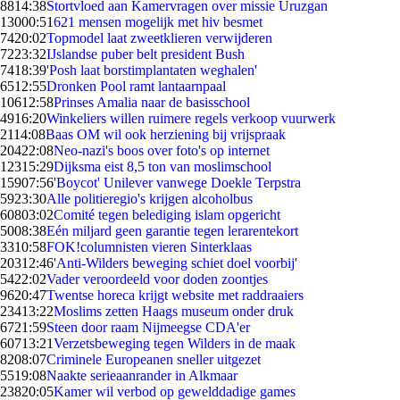
88
14:38
Stortvloed aan Kamervragen over missie Uruzgan
130
00:51
621 mensen mogelijk met hiv besmet
74
20:02
Topmodel laat zweetklieren verwijderen
72
23:32
IJslandse puber belt president Bush
74
18:39
'Posh laat borstimplantaten weghalen'
65
12:55
Dronken Pool ramt lantaarnpaal
106
12:58
Prinses Amalia naar de basisschool
49
16:20
Winkeliers willen ruimere regels verkoop vuurwerk
21
14:08
Baas OM wil ook herziening bij vrijspraak
204
22:08
Neo-nazi's boos over foto's op internet
123
15:29
Dijksma eist 8,5 ton van moslimschool
159
07:56
'Boycot' Unilever vanwege Doekle Terpstra
59
23:30
Alle politieregio's krijgen alcoholbus
608
03:02
Comité tegen belediging islam opgericht
50
08:38
Eén miljard geen garantie tegen lerarentekort
33
10:58
FOK!columnisten vieren Sinterklaas
203
12:46
'Anti-Wilders beweging schiet doel voorbij'
54
22:02
Vader veroordeeld voor doden zoontjes
96
20:47
Twentse horeca krijgt website met raddraaiers
234
13:22
Moslims zetten Haags museum onder druk
67
21:59
Steen door raam Nijmeegse CDA'er
607
13:21
Verzetsbeweging tegen Wilders in de maak
82
08:07
Criminele Europeanen sneller uitgezet
55
19:08
Naakte serieaanrander in Alkmaar
238
20:05
Kamer wil verbod op gewelddadige games