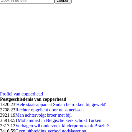
Profiel van copperhead
Postgeschiedenis van copperhead
13
20:23
'Hele staatsapparaat Sudan betrokken bij geweld'
27
08:23
Rechter opgelicht door nepsmerissen
39
21:19
Man achtervolgt broer met bijl
358
13:51
Mohammed in Belgische kerk schokt Turken
23
13:12
Verhagen wil onderzoek kinderpornozaak Brazilië
34
16:59
Geen uitbreiding verbod godslastering