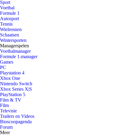
Sport
Voetbal
Formule 1
Autosport
Tennis
Wielrennen
Schaatsen
Wintersporten
Managerspelen
Voetbalmanager
Formule 1-manager
Games
PC
Playstation 4
Xbox One
Nintendo Switch
Xbox Series X|S
PlayStation 5
Film & TV
Film
Televisie
Trailers en Videos
Bioscoopagenda
Forum
Meer