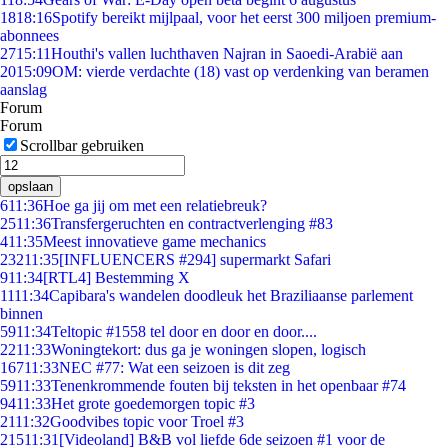
18
18:16
Spotify bereikt mijlpaal, voor het eerst 300 miljoen premium-
abonnees
27
15:11
Houthi's vallen luchthaven Najran in Saoedi-Arabië aan
20
15:09
OM: vierde verdachte (18) vast op verdenking van beramen
aanslag
Forum
Forum
Scrollbar gebruiken
opslaan
6
11:36
Hoe ga jij om met een relatiebreuk?
25
11:36
Transfergeruchten en contractverlenging #83
4
11:35
Meest innovatieve game mechanics
232
11:35
[INFLUENCERS #294] supermarkt Safari
9
11:34
[RTL4] Bestemming X
11
11:34
Capibara's wandelen doodleuk het Braziliaanse parlement
binnen
59
11:34
Teltopic #1558 tel door en door en door....
22
11:33
Woningtekort: dus ga je woningen slopen, logisch
167
11:33
NEC #77: Wat een seizoen is dit zeg
59
11:33
Tenenkrommende fouten bij teksten in het openbaar #74
94
11:33
Het grote goedemorgen topic #3
21
11:32
Goodvibes topic voor Troel #3
215
11:31
[Videoland] B&B vol liefde 6de seizoen #1 voor de