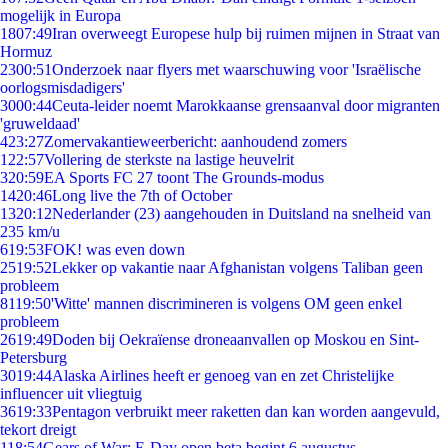
mogelijk in Europa
18
07:49
Iran overweegt Europese hulp bij ruimen mijnen in Straat van
Hormuz
23
00:51
Onderzoek naar flyers met waarschuwing voor 'Israëlische
oorlogsmisdadigers'
30
00:44
Ceuta-leider noemt Marokkaanse grensaanval door migranten
'gruweldaad'
4
23:27
Zomervakantieweerbericht: aanhoudend zomers
1
22:57
Vollering de sterkste na lastige heuvelrit
3
20:59
EA Sports FC 27 toont The Grounds-modus
14
20:46
Long live the 7th of October
13
20:12
Nederlander (23) aangehouden in Duitsland na snelheid van
235 km/u
6
19:53
FOK! was even down
25
19:52
Lekker op vakantie naar Afghanistan volgens Taliban geen
probleem
81
19:50
'Witte' mannen discrimineren is volgens OM geen enkel
probleem
26
19:49
Doden bij Oekraïense droneaanvallen op Moskou en Sint-
Petersburg
30
19:44
Alaska Airlines heeft er genoeg van en zet Christelijke
influencer uit vliegtuig
36
19:33
Pentagon verbruikt meer raketten dan kan worden aangevuld,
tekort dreigt
1
18:54
Gears of War: E-Day open beta begint 6 augustus