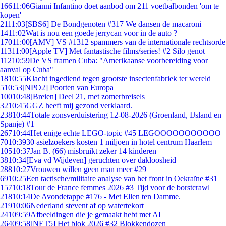
166
11:06
Gianni Infantino doet aanbod om 211 voetbalbonden 'om te
kopen'
21
11:03
[SBS6] De Bondgenoten #317 We dansen de macaroni
14
11:02
Wat is nou een goede jerrycan voor in de auto ?
170
11:00
[AMV] VS #1312 spammers van de internationale rechtsorde
113
11:00
[Apple TV] Met fantastische films/series! #2 Silo genot
112
10:59
De VS framen Cuba: "Amerikaanse voorbereiding voor
aanval op Cuba"
18
10:55
Klacht ingediend tegen grootste insectenfabriek ter wereld
5
10:53
[NPO2] Poorten van Europa
100
10:48
[Breien] Deel 21, met zomerbreisels
32
10:45
GGZ heeft mij gezond verklaard.
238
10:44
Totale zonsverduistering 12-08-2026 (Groenland, IJsland en
Spanje) #1
267
10:44
Het enige echte LEGO-topic #45 LEGOOOOOOOOOOO
70
10:39
30 asielzoekers kosten 1 miljoen in hotel centrum Haarlem
105
10:37
Jan B. (66) misbruikt zeker 14 kinderen
38
10:34
[Eva vd Wijdeven] geruchten over dakloosheid
288
10:27
Vrouwen willen geen man meer #29
69
10:25
Een tactische/militaire analyse van het front in Oekraïne #31
157
10:18
Tour de France femmes 2026 #3 Tijd voor de borstcrawl
218
10:14
De Avondetappe #176 - Met Ellen ten Damme.
219
10:06
Nederland stevent af op watertekort
241
09:59
Afbeeldingen die je gemaakt hebt met AI
264
09:58
[NET5] Het blok 2026 #32 Blokkendozen