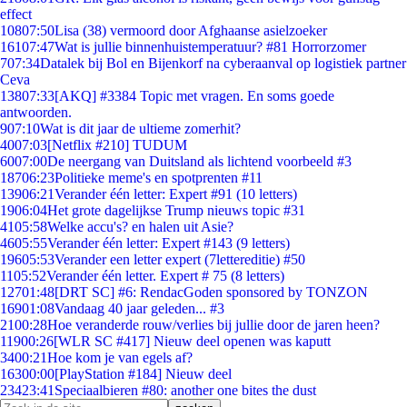
effect
108
07:50
Lisa (38) vermoord door Afghaanse asielzoeker
161
07:47
Wat is jullie binnenhuistemperatuur? #81 Horrorzomer
7
07:34
Datalek bij Bol en Bijenkorf na cyberaanval op logistiek partner
Ceva
138
07:33
[AKQ] #3384 Topic met vragen. En soms goede
antwoorden.
9
07:10
Wat is dit jaar de ultieme zomerhit?
40
07:03
[Netflix #210] TUDUM
60
07:00
De neergang van Duitsland als lichtend voorbeeld #3
187
06:23
Politieke meme's en spotprenten #11
139
06:21
Verander één letter: Expert #91 (10 letters)
19
06:04
Het grote dagelijkse Trump nieuws topic #31
41
05:58
Welke accu's? en halen uit Asie?
46
05:55
Verander één letter: Expert #143 (9 letters)
196
05:53
Verander een letter expert (7lettereditie) #50
11
05:52
Verander één letter. Expert # 75 (8 letters)
127
01:48
[DRT SC] #6: RendacGoden sponsored by TONZON
169
01:08
Vandaag 40 jaar geleden... #3
21
00:28
Hoe veranderde rouw/verlies bij jullie door de jaren heen?
119
00:26
[WLR SC #417] Nieuw deel openen was kaputt
34
00:21
Hoe kom je van egels af?
163
00:00
[PlayStation #184] Nieuw deel
234
23:41
Speciaalbieren #80: another one bites the dust