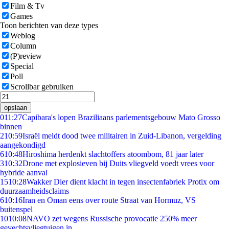
Film & Tv
Games
Toon berichten van deze types
Weblog
Column
(P)review
Special
Poll
Scrollbar gebruiken
opslaan
0
11:27
Capibara's lopen Braziliaans parlementsgebouw Mato Grosso
binnen
2
10:59
Israël meldt dood twee militairen in Zuid-Libanon, vergelding
aangekondigd
6
10:48
Hiroshima herdenkt slachtoffers atoombom, 81 jaar later
3
10:32
Drone met explosieven bij Duits vliegveld voedt vrees voor
hybride aanval
15
10:28
Wakker Dier dient klacht in tegen insectenfabriek Protix om
duurzaamheidsclaims
6
10:16
Iran en Oman eens over route Straat van Hormuz, VS
buitenspel
10
10:08
NAVO zet wegens Russische provocatie 250% meer
gevechtsvliegtuigen in