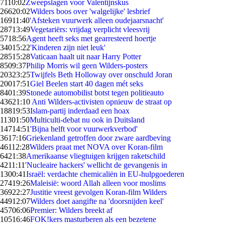
71
10:02
Zweepslagen voor Valentijnskus
266
20:02
Wilders boos over 'walgelijke' lesbrief
169
11:40
'Afsteken vuurwerk alleen oudejaarsnacht'
287
13:49
Vegetariërs: vrijdag verplicht vleesvrij
57
18:56
Agent heeft seks met gearresteerd hoertje
340
15:22
'Kinderen zijn niet leuk'
285
15:28
Vaticaan haalt uit naar Harry Potter
85
09:37
Philip Morris wil geen Wilders-posters
203
23:25
Twijfels Beth Holloway over onschuld Joran
200
17:51
Giel Beelen start 40 dagen mét seks
84
01:39
Stonede automobilist botst tegen politieauto
436
21:10
Anti Wilders-activisten opnieuw de straat op
188
19:53
Islam-partij inderdaad een hoax
113
01:50
Multiculti-debat nu ook in Duitsland
147
14:51
'Bijna helft voor vuurwerkverbod'
36
17:16
Griekenland getroffen door zware aardbeving
461
12:28
Wilders praat met NOVA over Koran-film
64
21:38
Amerikaanse vliegtuigen krijgen raketschild
42
11:11
'Nucleaire hackers' wellicht de gevangenis in
13
00:41
Israël: verdachte chemicaliën in EU-hulpgoederen
274
19:26
Maleisië: woord Allah alleen voor moslims
369
22:27
Justitie vreest gevolgen Koran-film Wilders
449
12:07
Wilders doet aangifte na 'doorsnijden keel'
457
06:06
Premier: Wilders breekt af
105
16:46
FOK!kers masturberen als een bezetene