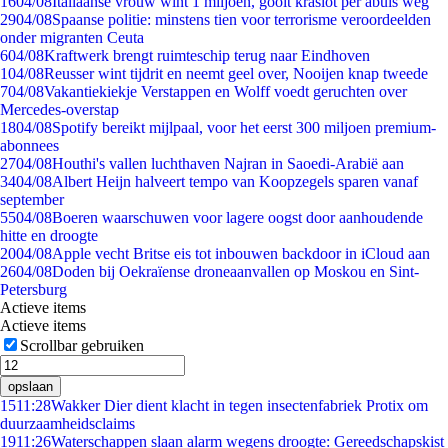
16
04/08
Italiaanse vrouw wint 1 miljoen, gooit kraslot per abuis weg
29
04/08
Spaanse politie: minstens tien voor terrorisme veroordeelden
onder migranten Ceuta
6
04/08
Kraftwerk brengt ruimteschip terug naar Eindhoven
1
04/08
Reusser wint tijdrit en neemt geel over, Nooijen knap tweede
7
04/08
Vakantiekiekje Verstappen en Wolff voedt geruchten over
Mercedes-overstap
18
04/08
Spotify bereikt mijlpaal, voor het eerst 300 miljoen premium-
abonnees
27
04/08
Houthi's vallen luchthaven Najran in Saoedi-Arabië aan
34
04/08
Albert Heijn halveert tempo van Koopzegels sparen vanaf
september
55
04/08
Boeren waarschuwen voor lagere oogst door aanhoudende
hitte en droogte
20
04/08
Apple vecht Britse eis tot inbouwen backdoor in iCloud aan
26
04/08
Doden bij Oekraïense droneaanvallen op Moskou en Sint-
Petersburg
Actieve items
Actieve items
Scrollbar gebruiken
opslaan
15
11:28
Wakker Dier dient klacht in tegen insectenfabriek Protix om
duurzaamheidsclaims
19
11:26
Waterschappen slaan alarm wegens droogte: Gereedschapskist