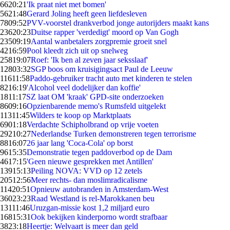
66
20:21
'Ik praat niet met bomen'
56
21:48
Gerard Joling heeft geen liefdesleven
78
09:52
PVV-voorstel drankverbod jonge autorijders maakt kans
236
20:23
Duitse rapper 'verdedigt' moord op Van Gogh
235
09:19
Aantal wanbetalers zorgpremie groeit snel
42
16:59
Pool kleedt zich uit op snelweg
258
19:07
Roef: 'Ik ben al zeven jaar seksslaaf'
128
03:32
SGP boos om kruisigingsact Paul de Leeuw
116
11:58
Paddo-gebruiker tracht auto met kinderen te stelen
82
16:19
'Alcohol veel dodelijker dan koffie'
18
11:17
SZ laat OM 'kraak' GPD-site onderzoeken
86
09:16
Opzienbarende memo's Rumsfeld uitgelekt
113
11:45
Wilders te koop op Marktplaats
69
01:18
Verdachte Schipholbrand op vrije voeten
292
10:27
Nederlandse Turken demonstreren tegen terrorisme
88
16:07
26 jaar lang 'Coca-Cola' op borst
96
15:35
Demonstratie tegen paddoverbod op de Dam
46
17:15
'Geen nieuwe gesprekken met Antillen'
139
15:13
Peiling NOVA: VVD op 12 zetels
205
12:56
Meer rechts- dan moslimradicalisme
114
20:51
Opnieuw autobranden in Amsterdam-West
360
23:23
Raad Westland is rel-Marokkanen beu
131
11:46
Uruzgan-missie kost 1,2 miljard euro
168
15:31
Ook bekijken kinderporno wordt strafbaar
38
23:18
Heertje: Welvaart is meer dan geld