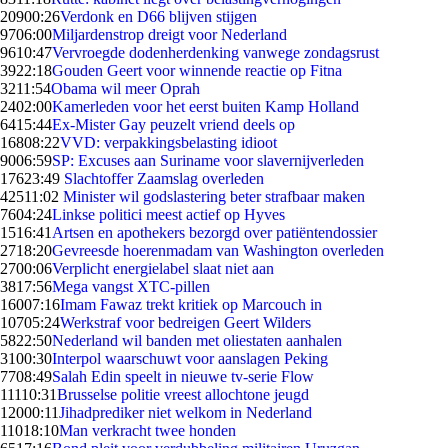
209
00:26
Verdonk en D66 blijven stijgen
97
06:00
Miljardenstrop dreigt voor Nederland
96
10:47
Vervroegde dodenherdenking vanwege zondagsrust
39
22:18
Gouden Geert voor winnende reactie op Fitna
32
11:54
Obama wil meer Oprah
24
02:00
Kamerleden voor het eerst buiten Kamp Holland
64
15:44
Ex-Mister Gay peuzelt vriend deels op
168
08:22
VVD: verpakkingsbelasting idioot
90
06:59
SP: Excuses aan Suriname voor slavernijverleden
176
23:49
Slachtoffer Zaamslag overleden
425
11:02
Minister wil godslastering beter strafbaar maken
76
04:24
Linkse politici meest actief op Hyves
15
16:41
Artsen en apothekers bezorgd over patiëntendossier
27
18:20
Gevreesde hoerenmadam van Washington overleden
27
00:06
Verplicht energielabel slaat niet aan
38
17:56
Mega vangst XTC-pillen
160
07:16
Imam Fawaz trekt kritiek op Marcouch in
107
05:24
Werkstraf voor bedreigen Geert Wilders
58
22:50
Nederland wil banden met oliestaten aanhalen
31
00:30
Interpol waarschuwt voor aanslagen Peking
77
08:49
Salah Edin speelt in nieuwe tv-serie Flow
111
10:31
Brusselse politie vreest allochtone jeugd
120
00:11
Jihadprediker niet welkom in Nederland
110
18:10
Man verkracht twee honden