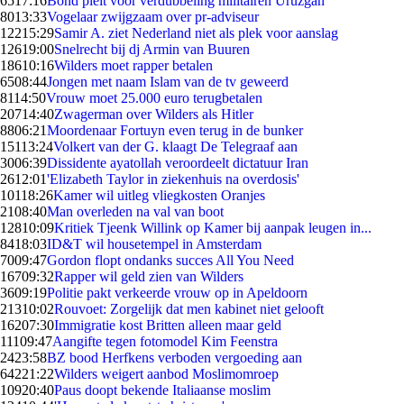
65
17:16
Bond pleit voor verdubbeling militairen Uruzgan
80
13:33
Vogelaar zwijgzaam over pr-adviseur
122
15:29
Samir A. ziet Nederland niet als plek voor aanslag
126
19:00
Snelrecht bij dj Armin van Buuren
186
10:16
Wilders moet rapper betalen
65
08:44
Jongen met naam Islam van de tv geweerd
81
14:50
Vrouw moet 25.000 euro terugbetalen
207
14:40
Zwagerman over Wilders als Hitler
88
06:21
Moordenaar Fortuyn even terug in de bunker
151
13:24
Volkert van der G. klaagt De Telegraaf aan
30
06:39
Dissidente ayatollah veroordeelt dictatuur Iran
26
12:01
'Elizabeth Taylor in ziekenhuis na overdosis'
101
18:26
Kamer wil uitleg vliegkosten Oranjes
21
08:40
Man overleden na val van boot
128
10:09
Kritiek Tjeenk Willink op Kamer bij aanpak leugen in...
84
18:03
ID&T wil housetempel in Amsterdam
70
09:47
Gordon flopt ondanks succes All You Need
167
09:32
Rapper wil geld zien van Wilders
36
09:19
Politie pakt verkeerde vrouw op in Apeldoorn
213
10:02
Rouvoet: Zorgelijk dat men kabinet niet gelooft
162
07:30
Immigratie kost Britten alleen maar geld
111
09:47
Aangifte tegen fotomodel Kim Feenstra
24
23:58
BZ bood Herfkens verboden vergoeding aan
642
21:22
Wilders weigert aanbod Moslimomroep
109
20:40
Paus doopt bekende Italiaanse moslim