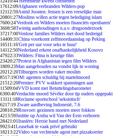
124
10:44
'Heemstede kwetst christenen'
176
12:09
Afghanen verbranden Wilders-pop
121
12:59
Astrid Joosten: Jensen is een vreselijke man
208
01:27
Moslims willen actie tegen belediging islam
76
00:24
'Verdonk en Wilders moeten financiën openbaren'
36
08:58
Twintig aanhoudingen n.a.v. drugsonderzoek
372
17:00
Venlose families Wilders met dood bedreigd
144
00:31
China voorkomt zelfmoordaanslag op Peking
165
11:16
'Geit per uur voor seks te huur'
141
12:50
Nederland erkent onafhankelijkheid Kosovo
479
22:33
Wilders: Fitna is keurige film
234
20:27
Protest in Afghanistan tegen film Wilders
18
09:23
Man aangehouden na vondst lijk in woning
202
12:20
Tilburgers worden vaker moslim
85
17:19
OM: agenten schuldig bij martelmoord
215
12:20
Premier: PVV wakkert spanningen aan
115
09:04
VVD komt met Betuttelingsbarometer
63
00:40
Verdachte moord Sévèke door tip ouders opgepakt
131
11:18
Reclame sportschool 'seksistisch'
62
17:19
Zware aardbeving Indonesië, 7.6
208
10:29
Rouvoet: gezinnen moeten meer fokken
42
13:59
Justitie op Aruba wil Van der Eem verhoren
284
21:01
Iraniërs: Herzie band met Nederland
99
23:41
Leasebak te vaak privé gebruikt
182
13:22
Video van vechtende agent met pizzakoerier