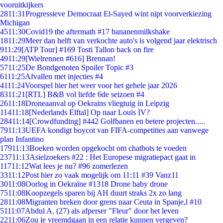
vooruitkijkers
28
11:31
Progressieve Democraat El-Sayed wint nipt voorverkiezing
Michigan
45
11:30
Covid19 the aftermath #17 bananenmilkshake
18
11:29
Meer dan helft van verkochte auto's is volgend jaar elektrisch
9
11:29
[ATP Tour] #169 Tosti Tallon back on fire
49
11:29
[Wielrennen #616] Brennan!
57
11:25
De Bondgenoten Spoiler Topic #3
61
11:25
Afvallen met injecties #4
41
11:24
Voorspel hier het weer voor het gehele jaar 2026
83
11:21
[RTL] B&B vol liefde 6de seizoen #4
26
11:18
Droneaanval op Oekrains vliegtuig in Leipzig
114
11:18
[Nederlands Elftal] Op naar Louis IV?
284
11:14
[Crowdfunding] #442 Golfbanen en betere projecten.....
79
11:13
UEFA kondigt boycot van FIFA-competities aan vanwege
plan Infantino
179
11:13
Boeken worden opgekocht om chatbots te voeden
237
11:13
Asielzoekers #22 : Het Europese migratiepact gaat in
117
11:12
Wat lees je nu? #96 zomerlezen
33
11:12
Post hier zo vaak mogelijk om 11:11 #39 Vanz11
30
11:08
Oorlog in Oekraïne #1318 Drone baby drone
75
11:08
Koopzegels sparen bij AH duurt straks 2x zo lang
28
11:08
Migranten breken door grens naar Ceuta in Spanje,l #10
51
11:07
Abdul A. (27) als afperser "Fleur" door het leven
22
11:06
Zou je vreemdgaan in een relatie kunnen vergeven?