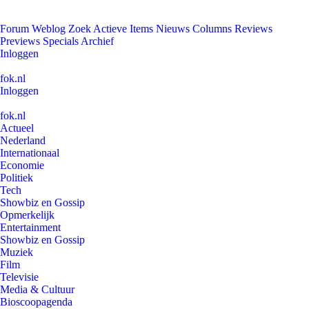
Forum
Weblog
Zoek
Actieve Items
Nieuws
Columns
Reviews
Previews
Specials
Archief
Inloggen
fok.nl
Inloggen
fok.nl
Actueel
Nederland
Internationaal
Economie
Politiek
Tech
Showbiz en Gossip
Opmerkelijk
Entertainment
Showbiz en Gossip
Muziek
Film
Televisie
Media & Cultuur
Bioscoopagenda