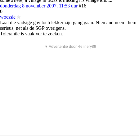
somewhere, a village in texas is missing it's village idiot...
donderdag 8 november 2007, 11:53 uur
#16
0
woessie
Laat die vadsige gay toch lekker zijn gang gaan. Niemand neemt hem
serieus, net als de SGP overigens.
Tolerantie is vaak ver te zoeken.
▼ Advertentie door Refinery89
donderdag 8 november 2007, 11:54 uur
#17