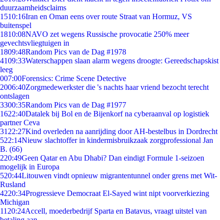
duurzaamheidsclaims
15
10:16
Iran en Oman eens over route Straat van Hormuz, VS
buitenspel
18
10:08
NAVO zet wegens Russische provocatie 250% meer
gevechtsvliegtuigen in
18
09:48
Random Pics van de Dag #1978
41
09:33
Waterschappen slaan alarm wegens droogte: Gereedschapskist
leeg
0
07:00
Forensics: Crime Scene Detective
20
06:40
Zorgmedewerkster die 's nachts haar vriend bezocht terecht
ontslagen
33
00:35
Random Pics van de Dag #1977
16
22:40
Datalek bij Bol en de Bijenkorf na cyberaanval op logistiek
partner Ceva
31
22:27
Kind overleden na aanrijding door AH-bestelbus in Dordrecht
5
22:14
Nieuw slachtoffer in kindermisbruikzaak zorgprofessional Jan
B. (66)
2
20:49
Geen Qatar en Abu Dhabi? Dan eindigt Formule 1-seizoen
mogelijk in Europa
5
20:44
Litouwen vindt opnieuw migrantentunnel onder grens met Wit-
Rusland
42
20:34
Progressieve Democraat El-Sayed wint nipt voorverkiezing
Michigan
11
20:24
Accell, moederbedrijf Sparta en Batavus, vraagt uitstel van
betaling aan