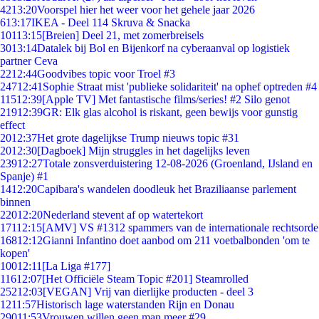
42
13:20
Voorspel hier het weer voor het gehele jaar 2026
6
13:17
IKEA - Deel 114 Skruva & Snacka
101
13:15
[Breien] Deel 21, met zomerbreisels
30
13:14
Datalek bij Bol en Bijenkorf na cyberaanval op logistiek
partner Ceva
22
12:44
Goodvibes topic voor Troel #3
247
12:41
Sophie Straat mist 'publieke solidariteit' na ophef optreden #4
115
12:39
[Apple TV] Met fantastische films/series! #2 Silo genot
219
12:39
GR: Elk glas alcohol is riskant, geen bewijs voor gunstig
effect
20
12:37
Het grote dagelijkse Trump nieuws topic #31
20
12:30
[Dagboek] Mijn struggles in het dagelijks leven
239
12:27
Totale zonsverduistering 12-08-2026 (Groenland, IJsland en
Spanje) #1
14
12:20
Capibara's wandelen doodleuk het Braziliaanse parlement
binnen
220
12:20
Nederland stevent af op watertekort
171
12:15
[AMV] VS #1312 spammers van de internationale rechtsorde
168
12:12
Gianni Infantino doet aanbod om 211 voetbalbonden 'om te
kopen'
100
12:11
[La Liga #177]
116
12:07
[Het Officiële Steam Topic #201] Steamrolled
252
12:03
[VEGAN] Vrij van dierlijke producten - deel 3
12
11:57
Historisch lage waterstanden Rijn en Donau
290
11:53
Vrouwen willen geen man meer #29