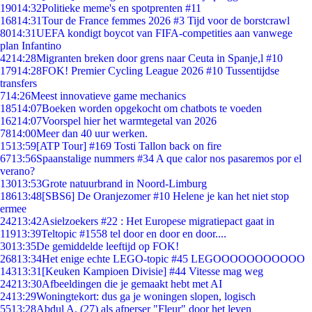
190
14:32
Politieke meme's en spotprenten #11
168
14:31
Tour de France femmes 2026 #3 Tijd voor de borstcrawl
80
14:31
UEFA kondigt boycot van FIFA-competities aan vanwege
plan Infantino
42
14:28
Migranten breken door grens naar Ceuta in Spanje,l #10
179
14:28
FOK! Premier Cycling League 2026 #10 Tussentijdse
transfers
7
14:26
Meest innovatieve game mechanics
185
14:07
Boeken worden opgekocht om chatbots te voeden
162
14:07
Voorspel hier het warmtegetal van 2026
78
14:00
Meer dan 40 uur werken.
15
13:59
[ATP Tour] #169 Tosti Tallon back on fire
67
13:56
Spaanstalige nummers #34 A que calor nos pasaremos por el
verano?
130
13:53
Grote natuurbrand in Noord-Limburg
186
13:48
[SBS6] De Oranjezomer #10 Helene je kan het niet stop
ermee
242
13:42
Asielzoekers #22 : Het Europese migratiepact gaat in
119
13:39
Teltopic #1558 tel door en door en door....
30
13:35
De gemiddelde leeftijd op FOK!
268
13:34
Het enige echte LEGO-topic #45 LEGOOOOOOOOOOO
143
13:31
[Keuken Kampioen Divisie] #44 Vitesse mag weg
242
13:30
Afbeeldingen die je gemaakt hebt met AI
24
13:29
Woningtekort: dus ga je woningen slopen, logisch
55
13:28
Abdul A. (27) als afperser "Fleur" door het leven