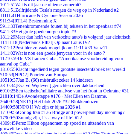
10
11:51
Wat is dit jaar de ultieme zomerhit?
88
11:51
Zelfrijdende Tesla's mogen de weg op in Nederland #2
111
11:41
Hurricane & Cyclone Season 2026
9
11:34
[RTL4] Bestemming X
59
11:33
Tenenkrommende fouten bij teksten in het openbaar #74
94
11:33
Het grote goedemorgen topic #3
18
11:29
Meer dan helft van verkochte auto's is volgend jaar elektrisch
114
11:18
[Nederlands Elftal] Op naar Louis IV?
33
11:12
Post hier zo vaak mogelijk om 11:11 #39 Vanz11
14
11:02
Wat is nou een goede jerrycan voor in de auto ?
112
10:59
De VS framen Cuba: "Amerikaanse voorbereiding voor
aanval op Cuba"
18
10:55
Klacht ingediend tegen grootste insectenfabriek ter wereld
5
10:53
[NPO2] Poorten van Europa
105
10:37
Jan B. (66) misbruikt zeker 14 kinderen
38
10:34
[Eva vd Wijdeven] geruchten over dakloosheid
69
10:25
Een tactische/militaire analyse van het front in Oekraïne #31
218
10:14
De Avondetappe #176 - Met Ellen ten Damme.
264
09:58
[NET5] Het blok 2026 #32 Blokkendozen
144
09:58
[NPO1] We zijn er bijna 2026 #1
171
09:56
Oorlog Iran #136 Bridge and powerplant day incoming?
179
09:50
Zuunig zijn, it's a way of life! #22
43
09:45
Perez Hilton opgenomen op spoed na uitzenden van
gruwelijke video
4
09:40
Draai hier alle platen in je platenkast #32 (The Torture Never