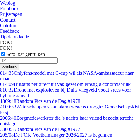
Weblog
Fotoboek
Prijsvragen
Contact
Colofon
Feedback
Tip de redactie
FOK!
FOK!
Scrollbar gebruiken
opslaan
8
14:35
Onlyfans-model met G-cup wil als NASA-ambassadeur naar
maan
6
14:09
Huisarts per direct uit vak gezet om ernstig alcoholmisbruik
8
10:32
Drone met explosieven bij Duits vliegveld voedt vrees voor
hybride aanval
18
09:48
Random Pics van de Dag #1978
41
09:33
Waterschappen slaan alarm wegens droogte: Gereedschapskist
leeg
20
06:40
Zorgmedewerkster die 's nachts haar vriend bezocht terecht
ontslagen
33
00:35
Random Pics van de Dag #1977
2
05/08
De FOK!Voetbalmanager 2026/2027 is begonnen