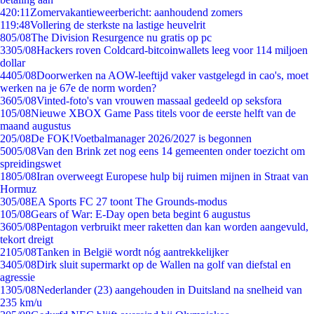
4
20:11
Zomervakantieweerbericht: aanhoudend zomers
1
19:48
Vollering de sterkste na lastige heuvelrit
8
05/08
The Division Resurgence nu gratis op pc
33
05/08
Hackers roven Coldcard-bitcoinwallets leeg voor 114 miljoen
dollar
44
05/08
Doorwerken na AOW-leeftijd vaker vastgelegd in cao's, moet
werken na je 67e de norm worden?
36
05/08
Vinted-foto's van vrouwen massaal gedeeld op seksfora
1
05/08
Nieuwe XBOX Game Pass titels voor de eerste helft van de
maand augustus
2
05/08
De FOK!Voetbalmanager 2026/2027 is begonnen
50
05/08
Van den Brink zet nog eens 14 gemeenten onder toezicht om
spreidingswet
18
05/08
Iran overweegt Europese hulp bij ruimen mijnen in Straat van
Hormuz
3
05/08
EA Sports FC 27 toont The Grounds-modus
1
05/08
Gears of War: E-Day open beta begint 6 augustus
36
05/08
Pentagon verbruikt meer raketten dan kan worden aangevuld,
tekort dreigt
21
05/08
Tanken in België wordt nóg aantrekkelijker
34
05/08
Dirk sluit supermarkt op de Wallen na golf van diefstal en
agressie
13
05/08
Nederlander (23) aangehouden in Duitsland na snelheid van
235 km/u