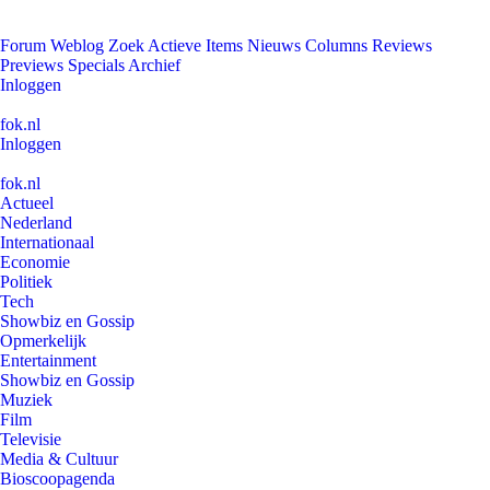
Forum
Weblog
Zoek
Actieve Items
Nieuws
Columns
Reviews
Previews
Specials
Archief
Inloggen
fok.nl
Inloggen
fok.nl
Actueel
Nederland
Internationaal
Economie
Politiek
Tech
Showbiz en Gossip
Opmerkelijk
Entertainment
Showbiz en Gossip
Muziek
Film
Televisie
Media & Cultuur
Bioscoopagenda