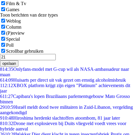
Film & Tv
Games
Toon berichten van deze types
Weblog
Column
(P)review
Special
Poll
Scrollbar gebruiken
opslaan
8
14:35
Onlyfans-model met G-cup wil als NASA-ambassadeur naar
maan
6
14:09
Huisarts per direct uit vak gezet om ernstig alcoholmisbruik
1
12:12
XBOX platform krijgt zijn eigen "Platinum" achievements dit
jaar
6
11:27
Capibara's lopen Braziliaans parlementsgebouw Mato Grosso
binnen
29
10:59
Israël meldt dood twee militairen in Zuid-Libanon, vergelding
aangekondigd
9
10:48
Hiroshima herdenkt slachtoffers atoombom, 81 jaar later
8
10:32
Drone met explosieven bij Duits vliegveld voedt vrees voor
hybride aanval
26
10:28
Wakker Dier dient klacht in tegen insectenfabriek Protix om