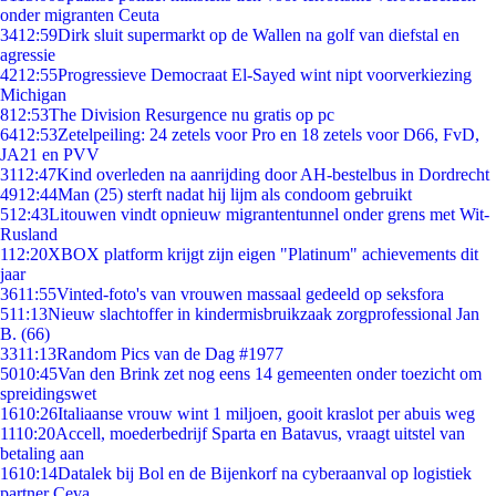
onder migranten Ceuta
34
12:59
Dirk sluit supermarkt op de Wallen na golf van diefstal en
agressie
42
12:55
Progressieve Democraat El-Sayed wint nipt voorverkiezing
Michigan
8
12:53
The Division Resurgence nu gratis op pc
64
12:53
Zetelpeiling: 24 zetels voor Pro en 18 zetels voor D66, FvD,
JA21 en PVV
31
12:47
Kind overleden na aanrijding door AH-bestelbus in Dordrecht
49
12:44
Man (25) sterft nadat hij lijm als condoom gebruikt
5
12:43
Litouwen vindt opnieuw migrantentunnel onder grens met Wit-
Rusland
1
12:20
XBOX platform krijgt zijn eigen "Platinum" achievements dit
jaar
36
11:55
Vinted-foto's van vrouwen massaal gedeeld op seksfora
5
11:13
Nieuw slachtoffer in kindermisbruikzaak zorgprofessional Jan
B. (66)
33
11:13
Random Pics van de Dag #1977
50
10:45
Van den Brink zet nog eens 14 gemeenten onder toezicht om
spreidingswet
16
10:26
Italiaanse vrouw wint 1 miljoen, gooit kraslot per abuis weg
11
10:20
Accell, moederbedrijf Sparta en Batavus, vraagt uitstel van
betaling aan
16
10:14
Datalek bij Bol en de Bijenkorf na cyberaanval op logistiek
partner Ceva