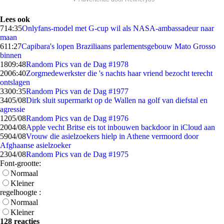
Lees ook
7
14:35
Onlyfans-model met G-cup wil als NASA-ambassadeur naar
maan
6
11:27
Capibara's lopen Braziliaans parlementsgebouw Mato Grosso
binnen
18
09:48
Random Pics van de Dag #1978
20
06:40
Zorgmedewerkster die 's nachts haar vriend bezocht terecht
ontslagen
33
00:35
Random Pics van de Dag #1977
34
05/08
Dirk sluit supermarkt op de Wallen na golf van diefstal en
agressie
12
05/08
Random Pics van de Dag #1976
20
04/08
Apple vecht Britse eis tot inbouwen backdoor in iCloud aan
59
04/08
Vrouw die asielzoekers hielp in Athene vermoord door
Afghaanse asielzoeker
23
04/08
Random Pics van de Dag #1975
Font-grootte:
Normaal
Kleiner
regelhoogte :
Normaal
Kleiner
128 reacties