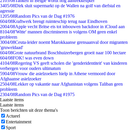
21
05/08
Tanken in België wordt nóg aantrekkelijker
34
05/08
Dirk sluit supermarkt op de Wallen na golf van diefstal en
agressie
12
05/08
Random Pics van de Dag #1976
6
04/08
Kraftwerk brengt ruimteschip terug naar Eindhoven
20
04/08
Apple vecht Britse eis tot inbouwen backdoor in iCloud aan
81
04/08
'Witte' mannen discrimineren is volgens OM geen enkel
probleem
30
04/08
Ceuta-leider noemt Marokkaanse grensaanval door migranten
'gruweldaad'
6
04/08
Grote natuurbrand Boschhuizerbergen groeit naar 100 hectare
6
04/08
FOK! was even down
41
04/08
Regering VS geeft scholen die 'genderidentiteit' van kinderen
verbergen voor ouders ultimatum
59
04/08
Vrouw die asielzoekers hielp in Athene vermoord door
Afghaanse asielzoeker
25
04/08
Lekker op vakantie naar Afghanistan volgens Taliban geen
probleem
23
04/08
Random Pics van de Dag #1975
Laatste items
Laatste items
Toon berichten uit deze thema's
Actueel
Entertainment
Sport