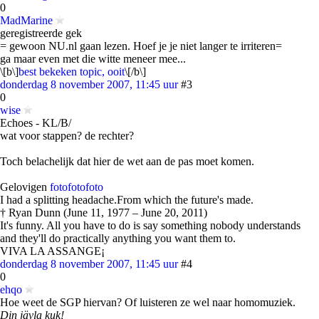
0
MadMarine
geregistreerde gek
= gewoon NU.nl gaan lezen. Hoef je je niet langer te irriteren=
ga maar even met die witte meneer mee...
\[b\]
best bekeken topic, ooit
\[/b\]
donderdag 8 november 2007, 11:45 uur
#3
0
wise
Echoes - KL/B/
wat voor stappen? de rechter?
Toch belachelijk dat hier de wet aan de pas moet komen.
Gelovigen
foto
foto
foto
I had a splitting headache.From which the future's made.
† Ryan Dunn (June 11, 1977 – June 20, 2011)
It's funny. All you have to do is say something nobody understands
and they'll do practically anything you want them to.
VIVA LA ASSANGE¡
donderdag 8 november 2007, 11:45 uur
#4
0
ehqo
Hoe weet de SGP hiervan? Of luisteren ze wel naar homomuziek.
Din jävla kuk!