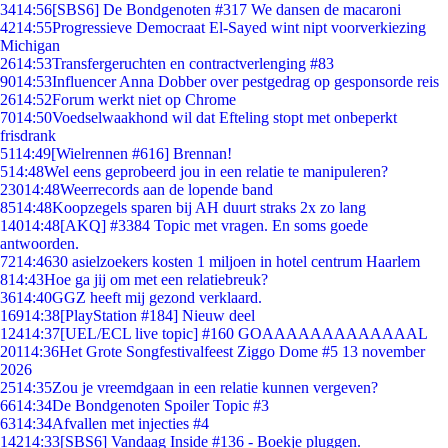
34
14:56
[SBS6] De Bondgenoten #317 We dansen de macaroni
42
14:55
Progressieve Democraat El-Sayed wint nipt voorverkiezing
Michigan
26
14:53
Transfergeruchten en contractverlenging #83
90
14:53
Influencer Anna Dobber over pestgedrag op gesponsorde reis
26
14:52
Forum werkt niet op Chrome
70
14:50
Voedselwaakhond wil dat Efteling stopt met onbeperkt
frisdrank
51
14:49
[Wielrennen #616] Brennan!
5
14:48
Wel eens geprobeerd jou in een relatie te manipuleren?
230
14:48
Weerrecords aan de lopende band
85
14:48
Koopzegels sparen bij AH duurt straks 2x zo lang
140
14:48
[AKQ] #3384 Topic met vragen. En soms goede
antwoorden.
72
14:46
30 asielzoekers kosten 1 miljoen in hotel centrum Haarlem
8
14:43
Hoe ga jij om met een relatiebreuk?
36
14:40
GGZ heeft mij gezond verklaard.
169
14:38
[PlayStation #184] Nieuw deel
124
14:37
[UEL/ECL live topic] #160 GOAAAAAAAAAAAAAL
201
14:36
Het Grote Songfestivalfeest Ziggo Dome #5 13 november
2026
25
14:35
Zou je vreemdgaan in een relatie kunnen vergeven?
66
14:34
De Bondgenoten Spoiler Topic #3
63
14:34
Afvallen met injecties #4
142
14:33
[SBS6] Vandaag Inside #136 - Boekje pluggen.