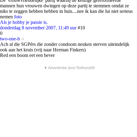
De 'vrouwvriendelijke' partij waarbij de keurige gereformeerde
mannen hun vrouwen dwingen op deze partij te stemmen omdat ze
niks te zeggen hebben hebben in huis....nee ik kan die lui niet serieus
nemen
foto
Als je hobby je passie is.
donderdag 8 november 2007, 11:49 uur
#10
0
two-one-b
Ach al die SGPérs die zonder condoom neuken sterven uiteindelijk
ook aan het kruis (vrij naar Herman Finkers)
Red een boom eet een bever
▼ Advertentie door Refinery89