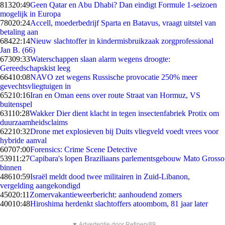
813
20:49
Geen Qatar en Abu Dhabi? Dan eindigt Formule 1-seizoen
mogelijk in Europa
780
20:24
Accell, moederbedrijf Sparta en Batavus, vraagt uitstel van
betaling aan
684
22:14
Nieuw slachtoffer in kindermisbruikzaak zorgprofessional
Jan B. (66)
673
09:33
Waterschappen slaan alarm wegens droogte:
Gereedschapskist leeg
664
10:08
NAVO zet wegens Russische provocatie 250% meer
gevechtsvliegtuigen in
652
10:16
Iran en Oman eens over route Straat van Hormuz, VS
buitenspel
631
10:28
Wakker Dier dient klacht in tegen insectenfabriek Protix om
duurzaamheidsclaims
622
10:32
Drone met explosieven bij Duits vliegveld voedt vrees voor
hybride aanval
607
07:00
Forensics: Crime Scene Detective
539
11:27
Capibara's lopen Braziliaans parlementsgebouw Mato Grosso
binnen
486
10:59
Israël meldt dood twee militairen in Zuid-Libanon,
vergelding aangekondigd
450
20:11
Zomervakantieweerbericht: aanhoudend zomers
400
10:48
Hiroshima herdenkt slachtoffers atoombom, 81 jaar later
▼ Advertentie door Refinery89