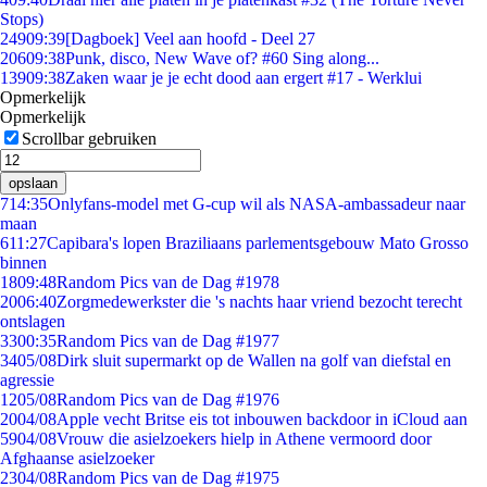
Stops)
249
09:39
[Dagboek] Veel aan hoofd - Deel 27
206
09:38
Punk, disco, New Wave of? #60 Sing along...
139
09:38
Zaken waar je je echt dood aan ergert #17 - Werklui
Opmerkelijk
Opmerkelijk
Scrollbar gebruiken
opslaan
7
14:35
Onlyfans-model met G-cup wil als NASA-ambassadeur naar
maan
6
11:27
Capibara's lopen Braziliaans parlementsgebouw Mato Grosso
binnen
18
09:48
Random Pics van de Dag #1978
20
06:40
Zorgmedewerkster die 's nachts haar vriend bezocht terecht
ontslagen
33
00:35
Random Pics van de Dag #1977
34
05/08
Dirk sluit supermarkt op de Wallen na golf van diefstal en
agressie
12
05/08
Random Pics van de Dag #1976
20
04/08
Apple vecht Britse eis tot inbouwen backdoor in iCloud aan
59
04/08
Vrouw die asielzoekers hielp in Athene vermoord door
Afghaanse asielzoeker
23
04/08
Random Pics van de Dag #1975