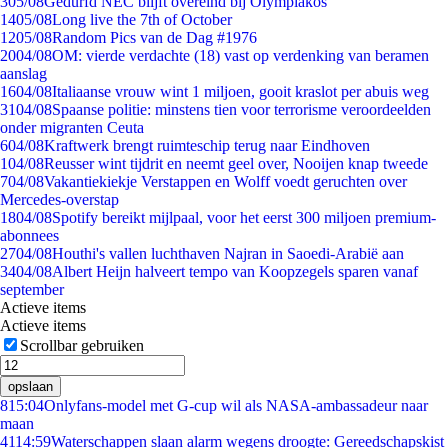
3
05/08
Gedurfd NEC blijft overeind bij Olympiakos
14
05/08
Long live the 7th of October
12
05/08
Random Pics van de Dag #1976
20
04/08
OM: vierde verdachte (18) vast op verdenking van beramen
aanslag
16
04/08
Italiaanse vrouw wint 1 miljoen, gooit kraslot per abuis weg
31
04/08
Spaanse politie: minstens tien voor terrorisme veroordeelden
onder migranten Ceuta
6
04/08
Kraftwerk brengt ruimteschip terug naar Eindhoven
1
04/08
Reusser wint tijdrit en neemt geel over, Nooijen knap tweede
7
04/08
Vakantiekiekje Verstappen en Wolff voedt geruchten over
Mercedes-overstap
18
04/08
Spotify bereikt mijlpaal, voor het eerst 300 miljoen premium-
abonnees
27
04/08
Houthi's vallen luchthaven Najran in Saoedi-Arabië aan
34
04/08
Albert Heijn halveert tempo van Koopzegels sparen vanaf
september
Actieve items
Actieve items
Scrollbar gebruiken
opslaan
8
15:04
Onlyfans-model met G-cup wil als NASA-ambassadeur naar
maan
41
14:59
Waterschappen slaan alarm wegens droogte: Gereedschapskist