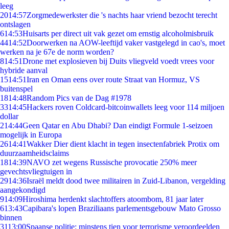
leeg
20
14:57
Zorgmedewerkster die 's nachts haar vriend bezocht terecht
ontslagen
6
14:53
Huisarts per direct uit vak gezet om ernstig alcoholmisbruik
44
14:52
Doorwerken na AOW-leeftijd vaker vastgelegd in cao's, moet
werken na je 67e de norm worden?
8
14:51
Drone met explosieven bij Duits vliegveld voedt vrees voor
hybride aanval
15
14:51
Iran en Oman eens over route Straat van Hormuz, VS
buitenspel
18
14:48
Random Pics van de Dag #1978
33
14:45
Hackers roven Coldcard-bitcoinwallets leeg voor 114 miljoen
dollar
2
14:44
Geen Qatar en Abu Dhabi? Dan eindigt Formule 1-seizoen
mogelijk in Europa
26
14:41
Wakker Dier dient klacht in tegen insectenfabriek Protix om
duurzaamheidsclaims
18
14:39
NAVO zet wegens Russische provocatie 250% meer
gevechtsvliegtuigen in
29
14:36
Israël meldt dood twee militairen in Zuid-Libanon, vergelding
aangekondigd
9
14:09
Hiroshima herdenkt slachtoffers atoombom, 81 jaar later
6
13:43
Capibara's lopen Braziliaans parlementsgebouw Mato Grosso
binnen
31
13:00
Spaanse politie: minstens tien voor terrorisme veroordeelden