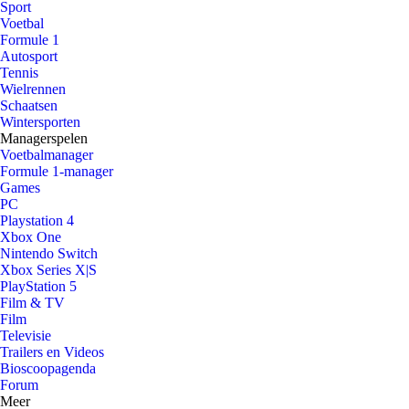
Sport
Voetbal
Formule 1
Autosport
Tennis
Wielrennen
Schaatsen
Wintersporten
Managerspelen
Voetbalmanager
Formule 1-manager
Games
PC
Playstation 4
Xbox One
Nintendo Switch
Xbox Series X|S
PlayStation 5
Film & TV
Film
Televisie
Trailers en Videos
Bioscoopagenda
Forum
Meer