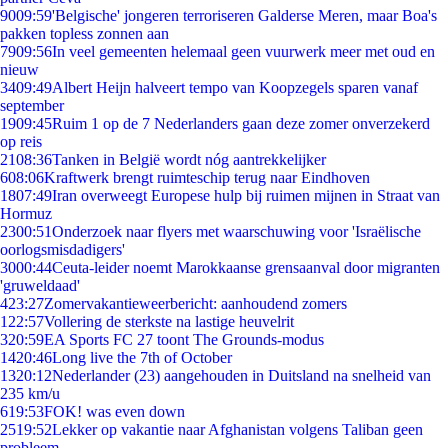
90
09:59
'Belgische' jongeren terroriseren Galderse Meren, maar Boa's
pakken topless zonnen aan
79
09:56
In veel gemeenten helemaal geen vuurwerk meer met oud en
nieuw
34
09:49
Albert Heijn halveert tempo van Koopzegels sparen vanaf
september
19
09:45
Ruim 1 op de 7 Nederlanders gaan deze zomer onverzekerd
op reis
21
08:36
Tanken in België wordt nóg aantrekkelijker
6
08:06
Kraftwerk brengt ruimteschip terug naar Eindhoven
18
07:49
Iran overweegt Europese hulp bij ruimen mijnen in Straat van
Hormuz
23
00:51
Onderzoek naar flyers met waarschuwing voor 'Israëlische
oorlogsmisdadigers'
30
00:44
Ceuta-leider noemt Marokkaanse grensaanval door migranten
'gruweldaad'
4
23:27
Zomervakantieweerbericht: aanhoudend zomers
1
22:57
Vollering de sterkste na lastige heuvelrit
3
20:59
EA Sports FC 27 toont The Grounds-modus
14
20:46
Long live the 7th of October
13
20:12
Nederlander (23) aangehouden in Duitsland na snelheid van
235 km/u
6
19:53
FOK! was even down
25
19:52
Lekker op vakantie naar Afghanistan volgens Taliban geen
probleem