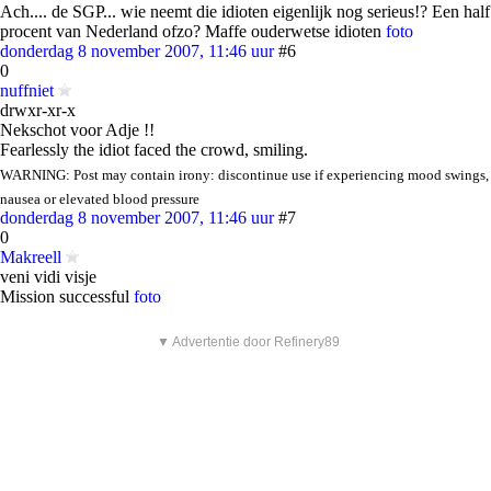
Ach.... de SGP... wie neemt die idioten eigenlijk nog serieus!? Een half
procent van Nederland ofzo? Maffe ouderwetse idioten
foto
donderdag 8 november 2007, 11:46 uur
#6
0
nuffniet
drwxr-xr-x
Nekschot voor Adje !!
Fearlessly the idiot faced the crowd, smiling.
WARNING: Post may contain irony: discontinue use if experiencing mood swings,
nausea or elevated blood pressure
donderdag 8 november 2007, 11:46 uur
#7
0
Makreell
veni vidi visje
Mission successful
foto
▼ Advertentie door Refinery89