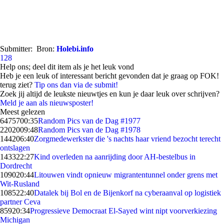
Submitter:
Bron:
Holebi.info
128
Help ons; deel dit item als je het leuk vond
Heb je een leuk of interessant bericht gevonden dat je graag op FOK!
terug ziet?
Tip ons dan via de submit!
Zoek jij altijd de leukste nieuwtjes en kun je daar leuk over schrijven?
Meld je aan als nieuwsposter!
Meest gelezen
64757
00:35
Random Pics van de Dag #1977
22020
09:48
Random Pics van de Dag #1978
1442
06:40
Zorgmedewerkster die 's nachts haar vriend bezocht terecht
ontslagen
1433
22:27
Kind overleden na aanrijding door AH-bestelbus in
Dordrecht
1090
20:44
Litouwen vindt opnieuw migrantentunnel onder grens met
Wit-Rusland
1085
22:40
Datalek bij Bol en de Bijenkorf na cyberaanval op logistiek
partner Ceva
859
20:34
Progressieve Democraat El-Sayed wint nipt voorverkiezing
Michigan