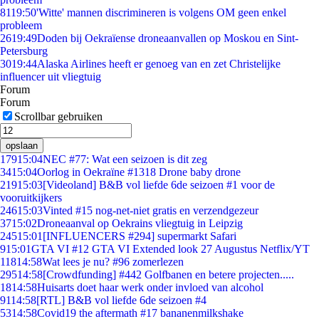
81
19:50
'Witte' mannen discrimineren is volgens OM geen enkel
probleem
26
19:49
Doden bij Oekraïense droneaanvallen op Moskou en Sint-
Petersburg
30
19:44
Alaska Airlines heeft er genoeg van en zet Christelijke
influencer uit vliegtuig
Forum
Forum
Scrollbar gebruiken
opslaan
179
15:04
NEC #77: Wat een seizoen is dit zeg
34
15:04
Oorlog in Oekraïne #1318 Drone baby drone
219
15:03
[Videoland] B&B vol liefde 6de seizoen #1 voor de
vooruitkijkers
246
15:03
Vinted #15 nog-net-niet gratis en verzendgezeur
37
15:02
Droneaanval op Oekrains vliegtuig in Leipzig
245
15:01
[INFLUENCERS #294] supermarkt Safari
9
15:01
GTA VI #12 GTA VI Extended look 27 Augustus Netflix/YT
118
14:58
Wat lees je nu? #96 zomerlezen
295
14:58
[Crowdfunding] #442 Golfbanen en betere projecten.....
18
14:58
Huisarts doet haar werk onder invloed van alcohol
91
14:58
[RTL] B&B vol liefde 6de seizoen #4
53
14:58
Covid19 the aftermath #17 bananenmilkshake