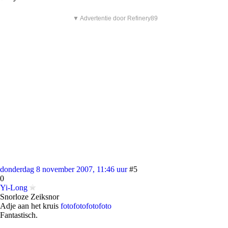
▼ Advertentie door Refinery89
donderdag 8 november 2007, 11:46 uur
#5
0
Yi-Long
Snorloze Zeiksnor
Adje aan het kruis
foto
foto
foto
foto
Fantastisch.