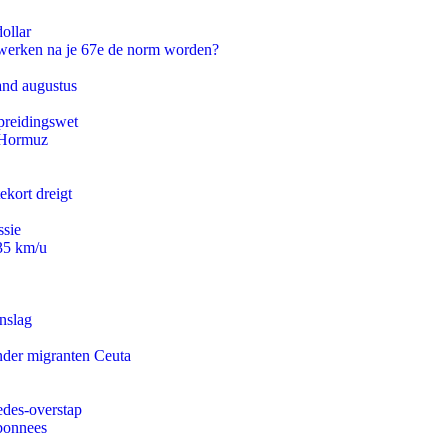
ollar
 werken na je 67e de norm worden?
and augustus
preidingswet
n Hormuz
ekort dreigt
ssie
235 km/u
nslag
onder migranten Ceuta
edes-overstap
abonnees