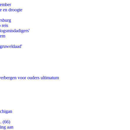
tember
e en droogte
rsburg
 reis
logsmisdadigers'
eem
'gruweldaad'
 verbergen voor ouders ultimatum
ichigan
. (66)
ling aan