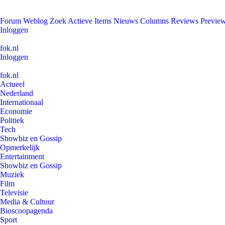
Forum
Weblog
Zoek
Actieve Items
Nieuws
Columns
Reviews
Previe
Inloggen
fok.nl
Inloggen
fok.nl
Actueel
Nederland
Internationaal
Economie
Politiek
Tech
Showbiz en Gossip
Opmerkelijk
Entertainment
Showbiz en Gossip
Muziek
Film
Televisie
Media & Cultuur
Bioscoopagenda
Sport