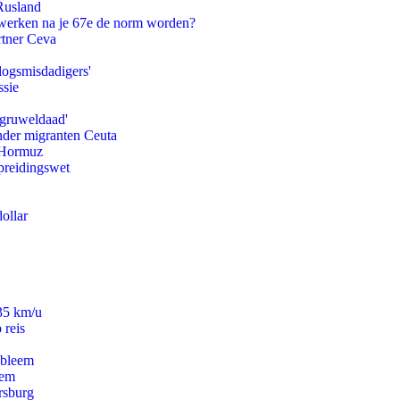
Rusland
 werken na je 67e de norm worden?
rtner Ceva
logsmisdadigers'
ssie
'gruweldaad'
onder migranten Ceuta
n Hormuz
preidingswet
ollar
235 km/u
 reis
obleem
eem
rsburg