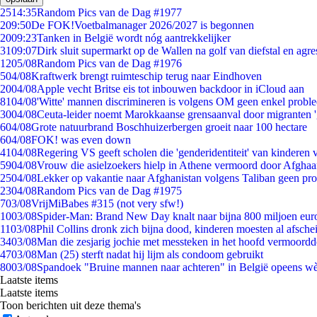
25
14:35
Random Pics van de Dag #1977
2
09:50
De FOK!Voetbalmanager 2026/2027 is begonnen
20
09:23
Tanken in België wordt nóg aantrekkelijker
31
09:07
Dirk sluit supermarkt op de Wallen na golf van diefstal en agre
12
05/08
Random Pics van de Dag #1976
5
04/08
Kraftwerk brengt ruimteschip terug naar Eindhoven
20
04/08
Apple vecht Britse eis tot inbouwen backdoor in iCloud aan
81
04/08
'Witte' mannen discrimineren is volgens OM geen enkel probl
30
04/08
Ceuta-leider noemt Marokkaanse grensaanval door migranten 
6
04/08
Grote natuurbrand Boschhuizerbergen groeit naar 100 hectare
6
04/08
FOK! was even down
41
04/08
Regering VS geeft scholen die 'genderidentiteit' van kinderen
59
04/08
Vrouw die asielzoekers hielp in Athene vermoord door Afghaa
25
04/08
Lekker op vakantie naar Afghanistan volgens Taliban geen pr
23
04/08
Random Pics van de Dag #1975
7
03/08
VrijMiBabes #315 (not very sfw!)
10
03/08
Spider-Man: Brand New Day knalt naar bijna 800 miljoen eur
11
03/08
Phil Collins dronk zich bijna dood, kinderen moesten al afsch
34
03/08
Man die zesjarig jochie met messteken in het hoofd vermoordde 
47
03/08
Man (25) sterft nadat hij lijm als condoom gebruikt
80
03/08
Spandoek "Bruine mannen naar achteren" in België opeens wèl
Laatste items
Laatste items
Toon berichten uit deze thema's