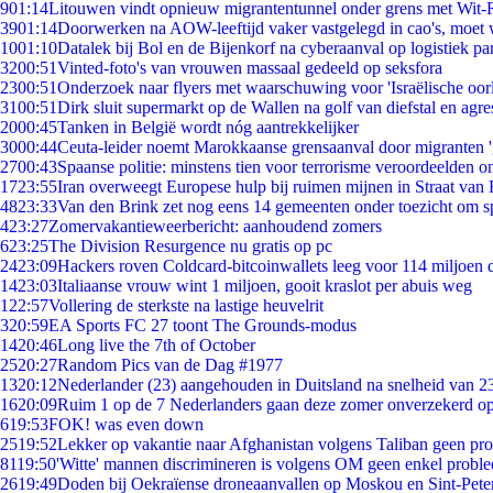
9
01:14
Litouwen vindt opnieuw migrantentunnel onder grens met Wit-
39
01:14
Doorwerken na AOW-leeftijd vaker vastgelegd in cao's, moet
10
01:10
Datalek bij Bol en de Bijenkorf na cyberaanval op logistiek pa
32
00:51
Vinted-foto's van vrouwen massaal gedeeld op seksfora
23
00:51
Onderzoek naar flyers met waarschuwing voor 'Israëlische oor
31
00:51
Dirk sluit supermarkt op de Wallen na golf van diefstal en agre
20
00:45
Tanken in België wordt nóg aantrekkelijker
30
00:44
Ceuta-leider noemt Marokkaanse grensaanval door migranten 
27
00:43
Spaanse politie: minstens tien voor terrorisme veroordeelden 
17
23:55
Iran overweegt Europese hulp bij ruimen mijnen in Straat va
48
23:33
Van den Brink zet nog eens 14 gemeenten onder toezicht om s
4
23:27
Zomervakantieweerbericht: aanhoudend zomers
6
23:25
The Division Resurgence nu gratis op pc
24
23:09
Hackers roven Coldcard-bitcoinwallets leeg voor 114 miljoen d
14
23:03
Italiaanse vrouw wint 1 miljoen, gooit kraslot per abuis weg
1
22:57
Vollering de sterkste na lastige heuvelrit
3
20:59
EA Sports FC 27 toont The Grounds-modus
14
20:46
Long live the 7th of October
25
20:27
Random Pics van de Dag #1977
13
20:12
Nederlander (23) aangehouden in Duitsland na snelheid van 
16
20:09
Ruim 1 op de 7 Nederlanders gaan deze zomer onverzekerd op
6
19:53
FOK! was even down
25
19:52
Lekker op vakantie naar Afghanistan volgens Taliban geen pr
81
19:50
'Witte' mannen discrimineren is volgens OM geen enkel probl
26
19:49
Doden bij Oekraïense droneaanvallen op Moskou en Sint-Pete