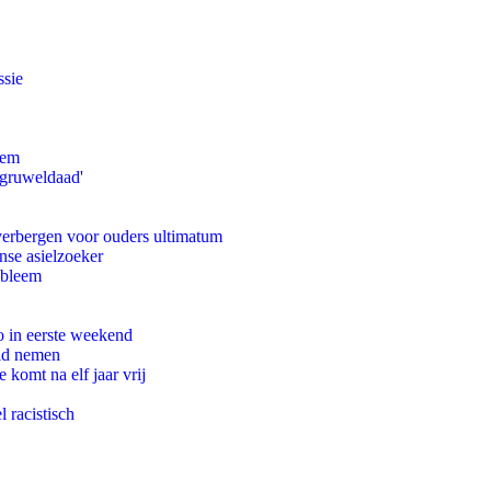
ssie
eem
'gruweldaad'
 verbergen voor ouders ultimatum
nse asielzoeker
obleem
o in eerste weekend
eid nemen
komt na elf jaar vrij
 racistisch