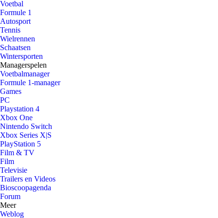
Voetbal
Formule 1
Autosport
Tennis
Wielrennen
Schaatsen
Wintersporten
Managerspelen
Voetbalmanager
Formule 1-manager
Games
PC
Playstation 4
Xbox One
Nintendo Switch
Xbox Series X|S
PlayStation 5
Film & TV
Film
Televisie
Trailers en Videos
Bioscoopagenda
Forum
Meer
Weblog