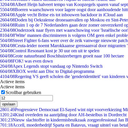
32
04/08
Albert Heijn halveert tempo van Koopzegels sparen vanaf sep
55
04/08
Boeren waarschuwen voor lagere oogst door aanhoudende hitt
20
04/08
Apple vecht Britse eis tot inbouwen backdoor in iCloud aan
26
04/08
Doden bij Oekraïense droneaanvallen op Moskou en Sint-Pete
16
04/08
Ruim 1 op de 7 Nederlanders gaan deze zomer onverzekerd op
23
04/08
Onderzoek naar flyers met waarschuwing voor 'Israëlische oor
81
04/08
'Witte' mannen discrimineren is volgens OM geen enkel probl
5
04/08
Street Fighter 6-fans weer over de zeik vanwege nieuwste patch
30
04/08
Ceuta-leider noemt Marokkaanse grensaanval door migranten 
5
04/08
Control Resonant kost je 30 uur om uit te spelen
6
04/08
Grote natuurbrand Boschhuizerbergen groeit naar 100 hectare
6
04/08
FOK! was even down
2
04/08
Apex Legends stopt vandaag op Nintendo Switch
6
04/08
XBOX werkt aan Disc to Digital-programma
41
04/08
Regering VS geeft scholen die 'genderidentiteit' van kinderen
Actieve items
Actieve items
Scrollbar gebruiken
opslaan
28
01:49
Progressieve Democraat El-Sayed wint nipt voorverkiezing M
12
01:24
Kind overleden na aanrijding door AH-bestelbus in Dordrecht
3
01:23
Nieuw slachtoffer in kindermisbruikzaak zorgprofessional Jan B
7
01:18
Accell, moederbedrijf Sparta en Batavus, vraagt uitstel van beta