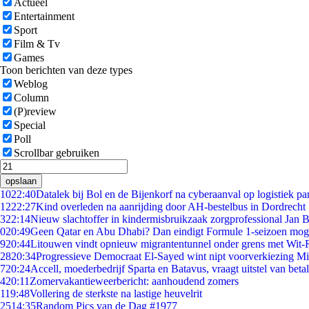
Actueel
Entertainment
Sport
Film & Tv
Games
Toon berichten van deze types
Weblog
Column
(P)review
Special
Poll
Scrollbar gebruiken
opslaan
10
22:40
Datalek bij Bol en de Bijenkorf na cyberaanval op logistiek pa
12
22:27
Kind overleden na aanrijding door AH-bestelbus in Dordrecht
3
22:14
Nieuw slachtoffer in kindermisbruikzaak zorgprofessional Jan B
0
20:49
Geen Qatar en Abu Dhabi? Dan eindigt Formule 1-seizoen moge
9
20:44
Litouwen vindt opnieuw migrantentunnel onder grens met Wit-
28
20:34
Progressieve Democraat El-Sayed wint nipt voorverkiezing M
7
20:24
Accell, moederbedrijf Sparta en Batavus, vraagt uitstel van beta
4
20:11
Zomervakantieweerbericht: aanhoudend zomers
1
19:48
Vollering de sterkste na lastige heuvelrit
25
14:35
Random Pics van de Dag #1977