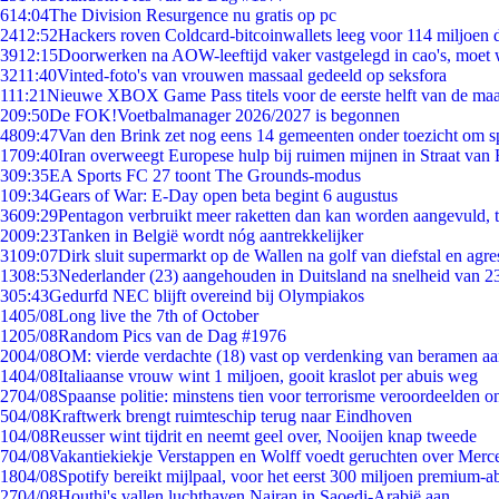
6
14:04
The Division Resurgence nu gratis op pc
24
12:52
Hackers roven Coldcard-bitcoinwallets leeg voor 114 miljoen d
39
12:15
Doorwerken na AOW-leeftijd vaker vastgelegd in cao's, moet
32
11:40
Vinted-foto's van vrouwen massaal gedeeld op seksfora
1
11:21
Nieuwe XBOX Game Pass titels voor de eerste helft van de ma
2
09:50
De FOK!Voetbalmanager 2026/2027 is begonnen
48
09:47
Van den Brink zet nog eens 14 gemeenten onder toezicht om s
17
09:40
Iran overweegt Europese hulp bij ruimen mijnen in Straat va
3
09:35
EA Sports FC 27 toont The Grounds-modus
1
09:34
Gears of War: E-Day open beta begint 6 augustus
36
09:29
Pentagon verbruikt meer raketten dan kan worden aangevuld, t
20
09:23
Tanken in België wordt nóg aantrekkelijker
31
09:07
Dirk sluit supermarkt op de Wallen na golf van diefstal en agre
13
08:53
Nederlander (23) aangehouden in Duitsland na snelheid van 
3
05:43
Gedurfd NEC blijft overeind bij Olympiakos
14
05/08
Long live the 7th of October
12
05/08
Random Pics van de Dag #1976
20
04/08
OM: vierde verdachte (18) vast op verdenking van beramen aa
14
04/08
Italiaanse vrouw wint 1 miljoen, gooit kraslot per abuis weg
27
04/08
Spaanse politie: minstens tien voor terrorisme veroordeelden 
5
04/08
Kraftwerk brengt ruimteschip terug naar Eindhoven
1
04/08
Reusser wint tijdrit en neemt geel over, Nooijen knap tweede
7
04/08
Vakantiekiekje Verstappen en Wolff voedt geruchten over Merc
18
04/08
Spotify bereikt mijlpaal, voor het eerst 300 miljoen premium-
27
04/08
Houthi's vallen luchthaven Najran in Saoedi-Arabië aan