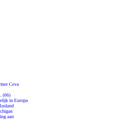
rtner Ceva
. (66)
lijk in Europa
Rusland
ichigan
ling aan