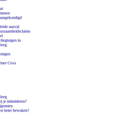
ar
binnen
g aangekondigd
bride aanval
duurzaamheidsclaims
el
iegtuigen in
 leeg
tslagen
rtner Ceva
 leeg
ij je intimideren?
igranten
en beter bewaken?