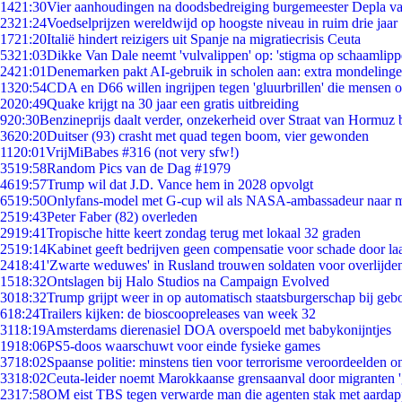
14
21:30
Vier aanhoudingen na doodsbedreiging burgemeester Depla v
23
21:24
Voedselprijzen wereldwijd op hoogste niveau in ruim drie jaar
17
21:20
Italië hindert reizigers uit Spanje na migratiecrisis Ceuta
53
21:03
Dikke Van Dale neemt 'vulvalippen' op: 'stigma op schaamlip
24
21:01
Denemarken pakt AI-gebruik in scholen aan: extra mondeling
13
20:54
CDA en D66 willen ingrijpen tegen 'gluurbrillen' die mensen 
20
20:49
Quake krijgt na 30 jaar een gratis uitbreiding
9
20:30
Benzineprijs daalt verder, onzekerheid over Straat van Hormuz bl
36
20:20
Duitser (93) crasht met quad tegen boom, vier gewonden
11
20:01
VrijMiBabes #316 (not very sfw!)
35
19:58
Random Pics van de Dag #1979
46
19:57
Trump wil dat J.D. Vance hem in 2028 opvolgt
65
19:50
Onlyfans-model met G-cup wil als NASA-ambassadeur naar 
25
19:43
Peter Faber (82) overleden
29
19:41
Tropische hitte keert zondag terug met lokaal 32 graden
25
19:14
Kabinet geeft bedrijven geen compensatie voor schade door la
24
18:41
'Zwarte weduwes' in Rusland trouwen soldaten voor overlijden
15
18:32
Ontslagen bij Halo Studios na Campaign Evolved
30
18:32
Trump grijpt weer in op automatisch staatsburgerschap bij geb
6
18:24
Trailers kijken: de bioscoopreleases van week 32
31
18:19
Amsterdams dierenasiel DOA overspoeld met babykonijntjes
19
18:06
PS5-doos waarschuwt voor einde fysieke games
37
18:02
Spaanse politie: minstens tien voor terrorisme veroordeelden 
33
18:02
Ceuta-leider noemt Marokkaanse grensaanval door migranten 
23
17:58
OM eist TBS tegen verwarde man die agenten stak met aardap