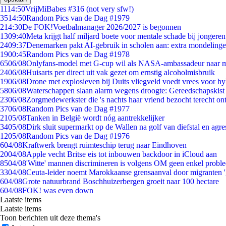
11
14:50
VrijMiBabes #316 (not very sfw!)
35
14:50
Random Pics van de Dag #1979
2
14:30
De FOK!Voetbalmanager 2026/2027 is begonnen
13
09:40
Meta krijgt half miljard boete voor mentale schade bij jongeren
24
09:37
Denemarken pakt AI-gebruik in scholen aan: extra mondeling
19
00:45
Random Pics van de Dag #1978
65
06/08
Onlyfans-model met G-cup wil als NASA-ambassadeur naar 
24
06/08
Huisarts per direct uit vak gezet om ernstig alcoholmisbruik
19
06/08
Drone met explosieven bij Duits vliegveld voedt vrees voor hy
58
06/08
Waterschappen slaan alarm wegens droogte: Gereedschapskist
23
06/08
Zorgmedewerkster die 's nachts haar vriend bezocht terecht on
37
06/08
Random Pics van de Dag #1977
21
05/08
Tanken in België wordt nóg aantrekkelijker
34
05/08
Dirk sluit supermarkt op de Wallen na golf van diefstal en agre
12
05/08
Random Pics van de Dag #1976
6
04/08
Kraftwerk brengt ruimteschip terug naar Eindhoven
20
04/08
Apple vecht Britse eis tot inbouwen backdoor in iCloud aan
85
04/08
'Witte' mannen discrimineren is volgens OM geen enkel probl
33
04/08
Ceuta-leider noemt Marokkaanse grensaanval door migranten 
6
04/08
Grote natuurbrand Boschhuizerbergen groeit naar 100 hectare
6
04/08
FOK! was even down
Laatste items
Laatste items
Toon berichten uit deze thema's