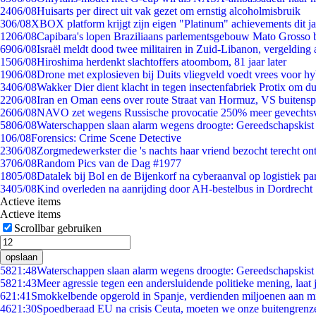
24
06/08
Huisarts per direct uit vak gezet om ernstig alcoholmisbruik
3
06/08
XBOX platform krijgt zijn eigen "Platinum" achievements dit ja
12
06/08
Capibara's lopen Braziliaans parlementsgebouw Mato Grosso 
69
06/08
Israël meldt dood twee militairen in Zuid-Libanon, vergeldin
15
06/08
Hiroshima herdenkt slachtoffers atoombom, 81 jaar later
19
06/08
Drone met explosieven bij Duits vliegveld voedt vrees voor hy
34
06/08
Wakker Dier dient klacht in tegen insectenfabriek Protix om 
22
06/08
Iran en Oman eens over route Straat van Hormuz, VS buitensp
26
06/08
NAVO zet wegens Russische provocatie 250% meer gevechtsvl
58
06/08
Waterschappen slaan alarm wegens droogte: Gereedschapskist
1
06/08
Forensics: Crime Scene Detective
23
06/08
Zorgmedewerkster die 's nachts haar vriend bezocht terecht on
37
06/08
Random Pics van de Dag #1977
18
05/08
Datalek bij Bol en de Bijenkorf na cyberaanval op logistiek pa
34
05/08
Kind overleden na aanrijding door AH-bestelbus in Dordrecht
Actieve items
Actieve items
Scrollbar gebruiken
opslaan
58
21:48
Waterschappen slaan alarm wegens droogte: Gereedschapskist
58
21:43
Meer agressie tegen een andersluidende politieke mening, laat j
6
21:41
Smokkelbende opgerold in Spanje, verdienden miljoenen aan m
46
21:30
Spoedberaad EU na crisis Ceuta, moeten we onze buitengrenz