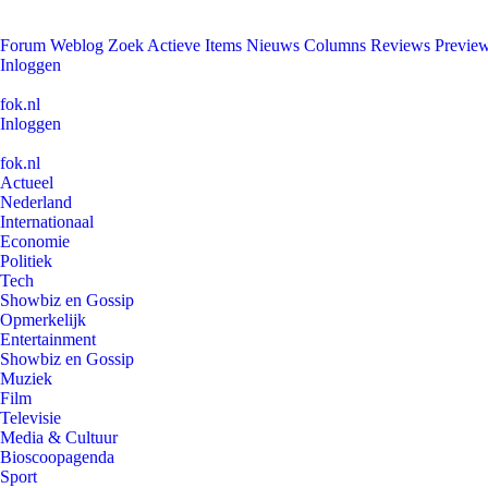
Forum
Weblog
Zoek
Actieve Items
Nieuws
Columns
Reviews
Previe
Inloggen
fok.nl
Inloggen
fok.nl
Actueel
Nederland
Internationaal
Economie
Politiek
Tech
Showbiz en Gossip
Opmerkelijk
Entertainment
Showbiz en Gossip
Muziek
Film
Televisie
Media & Cultuur
Bioscoopagenda
Sport