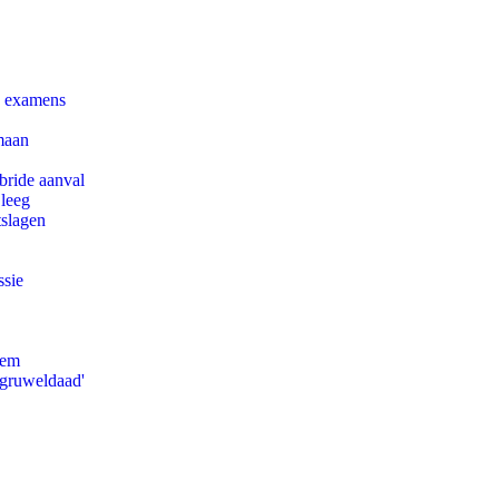
e examens
maan
bride aanval
 leeg
tslagen
ssie
eem
'gruweldaad'