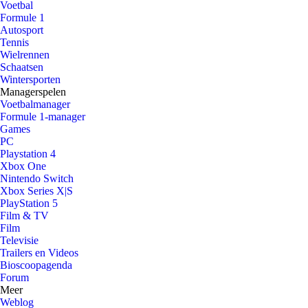
Voetbal
Formule 1
Autosport
Tennis
Wielrennen
Schaatsen
Wintersporten
Managerspelen
Voetbalmanager
Formule 1-manager
Games
PC
Playstation 4
Xbox One
Nintendo Switch
Xbox Series X|S
PlayStation 5
Film & TV
Film
Televisie
Trailers en Videos
Bioscoopagenda
Forum
Meer
Weblog