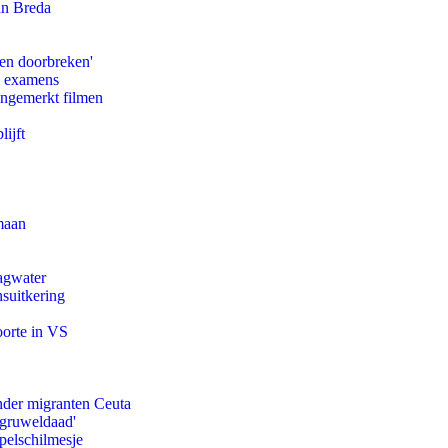
an Breda
pen doorbreken'
e examens
ongemerkt filmen
ijft
maan
agwater
suitkering
oorte in VS
onder migranten Ceuta
'gruweldaad'
pelschilmesje