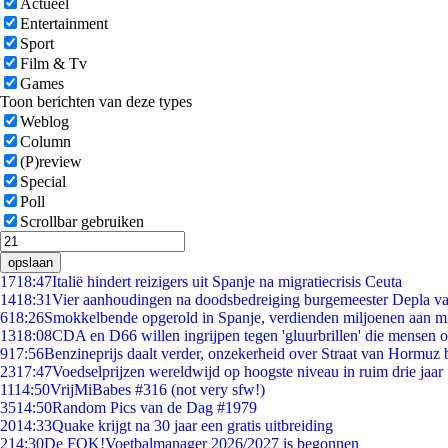
Actueel
Entertainment
Sport
Film & Tv
Games
Toon berichten van deze types
Weblog
Column
(P)review
Special
Poll
Scrollbar gebruiken
opslaan
17
18:47
Italië hindert reizigers uit Spanje na migratiecrisis Ceuta
14
18:31
Vier aanhoudingen na doodsbedreiging burgemeester Depla v
6
18:26
Smokkelbende opgerold in Spanje, verdienden miljoenen aan m
13
18:08
CDA en D66 willen ingrijpen tegen 'gluurbrillen' die mensen 
9
17:56
Benzineprijs daalt verder, onzekerheid over Straat van Hormuz bl
23
17:47
Voedselprijzen wereldwijd op hoogste niveau in ruim drie jaar
11
14:50
VrijMiBabes #316 (not very sfw!)
35
14:50
Random Pics van de Dag #1979
20
14:33
Quake krijgt na 30 jaar een gratis uitbreiding
2
14:30
De FOK!Voetbalmanager 2026/2027 is begonnen