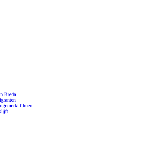
an Breda
igranten
ongemerkt filmen
ijft