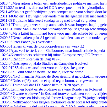
58
13:48
Meer agressie tegen een andersluidende politieke mening, laat j
31
11:52
Amsterdams dierenasiel DOA overspoeld met babykonijntjes
25
11:46
Kabinet geeft bedrijven geen compensatie voor schade door la
23
11:14
OM eist TBS tegen verwarde man die agenten stak met aardap
29
11:08
Tropische hitte keert zondag terug met lokaal 32 graden
30
10:12
Trump grijpt weer in op automatisch staatsburgerschap bij geb
53
09:51
Dikke Van Dale neemt 'vulvalippen' op: 'stigma op schaamlip
13
09:40
Meta krijgt half miljard boete voor mentale schade bij jongeren
24
09:37
Denemarken pakt AI-gebruik in scholen aan: extra mondeling
25
09:05
Peter Faber (82) overleden
6
05:00
Trailers kijken: de bioscoopreleases van week 32
0
03:37
Ajax veel te sterk voor Shelbourne, maar houdt schade beperkt
1
02:34
Nieuwkomers schitteren bij ruime Europese zege FC Twente
19
00:45
Random Pics van de Dag #1978
15
22:04
Ontslagen bij Halo Studios na Campaign Evolved
19
22:01
PS5-doos waarschuwt voor einde fysieke games
2
06/08
Le Court wint na nerveuze finale, Pieterse derde
29
06/08
NPO-manager Menno de Boer geschorst na dickpic in groeps
36
06/08
Duitser (93) crasht met quad tegen boom, vier gewonden
46
06/08
Trump wil dat J.D. Vance hem in 2028 opvolgt
1
06/08
Lemmen boekt eerste profzege in zware Ronde van Polen-rit
24
06/08
'Zwarte weduwes' in Rusland trouwen soldaten voor overlijden
14
06/08
Zangeres en Idols-jurylid Jerney Kaagman op 79-jarige leeftij
10
06/08
Netflix-abonnees krijgen exclusieve early access tot uitgebreid
65
06/08
Onlyfans-model met G-cup wil als NASA-ambassadeur naar 