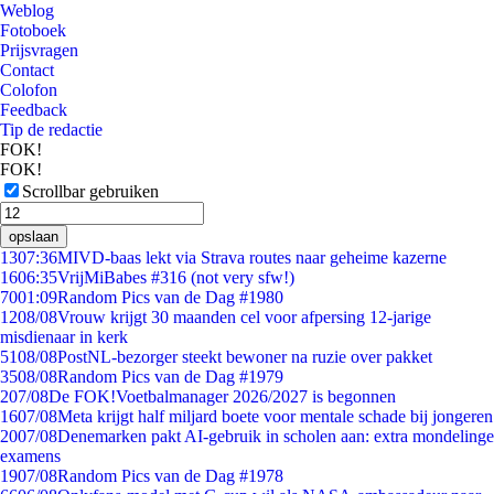
Weblog
Fotoboek
Prijsvragen
Contact
Colofon
Feedback
Tip de redactie
FOK!
FOK!
Scrollbar gebruiken
opslaan
13
07:36
MIVD-baas lekt via Strava routes naar geheime kazerne
16
06:35
VrijMiBabes #316 (not very sfw!)
70
01:09
Random Pics van de Dag #1980
12
08/08
Vrouw krijgt 30 maanden cel voor afpersing 12-jarige
misdienaar in kerk
51
08/08
PostNL-bezorger steekt bewoner na ruzie over pakket
35
08/08
Random Pics van de Dag #1979
2
07/08
De FOK!Voetbalmanager 2026/2027 is begonnen
16
07/08
Meta krijgt half miljard boete voor mentale schade bij jongeren
20
07/08
Denemarken pakt AI-gebruik in scholen aan: extra mondelinge
examens
19
07/08
Random Pics van de Dag #1978