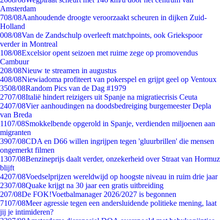
Amsterdam
7
08/08
Aanhoudende droogte veroorzaakt scheuren in dijken Zuid-
Holland
0
08/08
Van de Zandschulp overleeft matchpoints, ook Griekspoor
verder in Montreal
1
08/08
Excelsior opent seizoen met ruime zege op promovendus
Cambuur
2
08/08
Nieuw te streamen in augustus
4
08/08
Niewiadoma profiteert van pokerspel en grijpt geel op Ventoux
35
08/08
Random Pics van de Dag #1979
27
07/08
Italië hindert reizigers uit Spanje na migratiecrisis Ceuta
24
07/08
Vier aanhoudingen na doodsbedreiging burgemeester Depla
van Breda
11
07/08
Smokkelbende opgerold in Spanje, verdienden miljoenen aan
migranten
39
07/08
CDA en D66 willen ingrijpen tegen 'gluurbrillen' die mensen
ongemerkt filmen
13
07/08
Benzineprijs daalt verder, onzekerheid over Straat van Hormuz
blijft
42
07/08
Voedselprijzen wereldwijd op hoogste niveau in ruim drie jaar
23
07/08
Quake krijgt na 30 jaar een gratis uitbreiding
2
07/08
De FOK!Voetbalmanager 2026/2027 is begonnen
71
07/08
Meer agressie tegen een andersluidende politieke mening, laat
jij je intimideren?