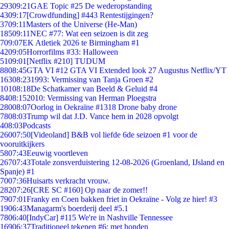
293
09:21
GAE Topic #25 De wederopstanding
43
09:17
[Crowdfunding] #443 Rentestijgingen?
37
09:11
Masters of the Universe (He-Man)
185
09:11
NEC #77: Wat een seizoen is dit zeg
7
09:07
EK Atletiek 2026 te Birmingham #1
42
09:05
Horrorfilms #33: Halloween
51
09:01
[Netflix #210] TUDUM
88
08:45
GTA VI #12 GTA VI Extended look 27 Augustus Netflix/YT
163
08:23
1993: Vermissing van Tanja Groen #2
101
08:18
De Schatkamer van Beeld & Geluid #4
84
08:15
2010: Vermissing van Herman Ploegstra
280
08:07
Oorlog in Oekraïne #1318 Drone baby drone
78
08:03
Trump wil dat J.D. Vance hem in 2028 opvolgt
4
08:03
Podcasts
260
07:50
[Videoland] B&B vol liefde 6de seizoen #1 voor de
vooruitkijkers
58
07:43
Eeuwig voortleven
267
07:43
Totale zonsverduistering 12-08-2026 (Groenland, IJsland en
Spanje) #1
70
07:36
Huisarts verkracht vrouw.
282
07:26
[CRE SC #160] Op naar de zomer!!
79
07:01
Franky en Coen bakken friet in Oekraïne - Volg ze hier! #3
19
06:43
Managarm's boerderij deel #5.1
78
06:40
[IndyCar] #115 We're in Nashville Tennessee
169
06:37
Traditioneel tekenen #6; met honden