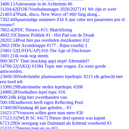
34
06:12
Astronomie in de Achtertuin #6
112
04:42
[FOK!Voetbalmanager 2026/2027] #1 We zijn er weer
214
03:47
Punk, disco, New Wave of? #60 Sing along...
73
02:44
Spaanstalige nummers #34 A que calor nos pasaremos por el
verano?
78
02:42
PDC Nieuws #15: Matchfixing
46
02:35
Chinese Politiek #1 - Het Pad van de Draak
282
02:24
Post hier pas overleden muzikanten #32
28
02:19
De Avondetappe #177 - Bijna voorbij :(
258
01:52
[UFO/UAP] #16 The Age of Disclosure
16
01:21
Ik rook nog steeds
9
00:36
TV Time (tracking app) stopt! Alternatief?
147
00:32
[AKQ] #3384 Topic met vragen. En soms goede
antwoorden.
236
00:30
Nederlandse plaatsnamen lepeltopic #213 elk gehucht met
een bord telt
133
00:29
Buitenlandse steden lepeltopic #268
249
00:28
Voetballers lepel topic #16
8
00:24
Ik krijg hier zweethanden van.
5
00:18
Eindhoven heeft eigen Reflecting Pool
174
00:06
Vandaag 40 jaar geleden... #3
116
23:37
Vrouwen willen geen man meer #30
175
23:31
[WLR SC #417] Nieuw deel openen was kaputt
67
23:29
De neergang van Duitsland als lichtend voorbeeld #3
153
23:17
Sterren toen en nu #11