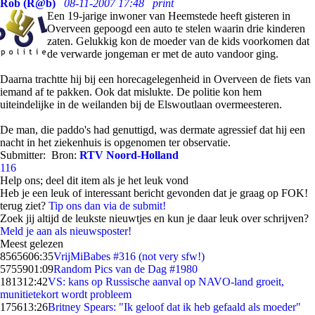
Rob (R@b)
08-11-2007 17:48
print
Een 19-jarige inwoner van Heemstede heeft gisteren in
Overveen gepoogd een auto te stelen waarin drie kinderen
zaten. Gelukkig kon de moeder van de kids voorkomen dat
de verwarde jongeman er met de auto vandoor ging.
Daarna trachtte hij bij een horecagelegenheid in Overveen de fiets van
iemand af te pakken. Ook dat mislukte. De politie kon hem
uiteindelijke in de weilanden bij de Elswoutlaan overmeesteren.
De man, die paddo's had genuttigd, was dermate agressief dat hij een
nacht in het ziekenhuis is opgenomen ter observatie.
Submitter:
Bron:
RTV Noord-Holland
116
Help ons; deel dit item als je het leuk vond
Heb je een leuk of interessant bericht gevonden dat je graag op FOK!
terug ziet?
Tip ons dan via de submit!
Zoek jij altijd de leukste nieuwtjes en kun je daar leuk over schrijven?
Meld je aan als nieuwsposter!
Meest gelezen
85656
06:35
VrijMiBabes #316 (not very sfw!)
57559
01:09
Random Pics van de Dag #1980
1813
12:42
VS: kans op Russische aanval op NAVO-land groeit,
munitietekort wordt probleem
1756
13:26
Britney Spears: "Ik geloof dat ik heb gefaald als moeder"