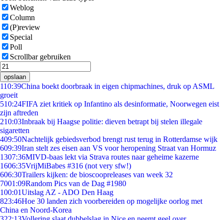
Weblog
Column
(P)review
Special
Poll
Scrollbar gebruiken
opslaan
1
10:39
China boekt doorbraak in eigen chipmachines, druk op ASML
groeit
5
10:24
FIFA ziet kritiek op Infantino als desinformatie, Noorwegen eist
zijn aftreden
2
10:03
Inbraak bij Haagse politie: dieven betrapt bij stelen illegale
sigaretten
4
09:50
Nachtelijk gebiedsverbod brengt rust terug in Rotterdamse wijk
6
09:39
Iran stelt zes eisen aan VS voor heropening Straat van Hormuz
13
07:36
MIVD-baas lekt via Strava routes naar geheime kazerne
16
06:35
VrijMiBabes #316 (not very sfw!)
6
06:30
Trailers kijken: de bioscoopreleases van week 32
70
01:09
Random Pics van de Dag #1980
1
00:01
Uitslag AZ - ADO Den Haag
8
23:46
Hoe 30 landen zich voorbereiden op mogelijke oorlog met
China en Noord-Korea
3
22:13
Vollering slaat dubbelslag in Nice en neemt geel over