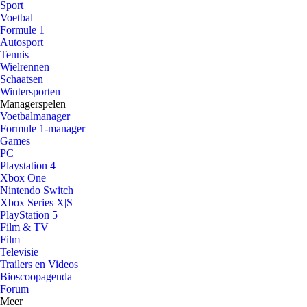
Sport
Voetbal
Formule 1
Autosport
Tennis
Wielrennen
Schaatsen
Wintersporten
Managerspelen
Voetbalmanager
Formule 1-manager
Games
PC
Playstation 4
Xbox One
Nintendo Switch
Xbox Series X|S
PlayStation 5
Film & TV
Film
Televisie
Trailers en Videos
Bioscoopagenda
Forum
Meer