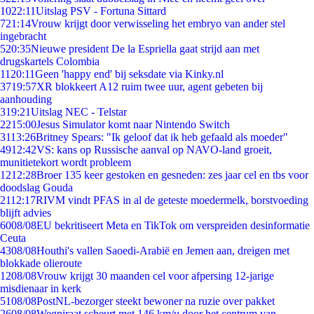
10
22:11
Uitslag PSV - Fortuna Sittard
7
21:14
Vrouw krijgt door verwisseling het embryo van ander stel
ingebracht
5
20:35
Nieuwe president De la Espriella gaat strijd aan met
drugskartels Colombia
11
20:11
Geen 'happy end' bij seksdate via Kinky.nl
37
19:57
XR blokkeert A12 ruim twee uur, agent gebeten bij
aanhouding
3
19:21
Uitslag NEC - Telstar
22
15:00
Jesus Simulator komt naar Nintendo Switch
31
13:26
Britney Spears: "Ik geloof dat ik heb gefaald als moeder"
49
12:42
VS: kans op Russische aanval op NAVO-land groeit,
munitietekort wordt probleem
12
12:28
Broer 135 keer gestoken en gesneden: zes jaar cel en tbs voor
doodslag Gouda
21
12:17
RIVM vindt PFAS in al de geteste moedermelk, borstvoeding
blijft advies
60
08/08
EU bekritiseert Meta en TikTok om verspreiden desinformatie
Ceuta
43
08/08
Houthi's vallen Saoedi-Arabië en Jemen aan, dreigen met
blokkade olieroute
12
08/08
Vrouw krijgt 30 maanden cel voor afpersing 12-jarige
misdienaar in kerk
51
08/08
PostNL-bezorger steekt bewoner na ruzie over pakket
26
08/08
Wegpiraat scheurt met 146 km/u door het centrum van