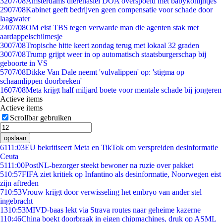
32
07/08
Amsterdams dierenasiel DOA overspoeld met babykonijntjes
29
07/08
Kabinet geeft bedrijven geen compensatie voor schade door
laagwater
24
07/08
OM eist TBS tegen verwarde man die agenten stak met
aardappelschilmesje
30
07/08
Tropische hitte keert zondag terug met lokaal 32 graden
30
07/08
Trump grijpt weer in op automatisch staatsburgerschap bij
geboorte in VS
57
07/08
Dikke Van Dale neemt 'vulvalippen' op: 'stigma op
schaamlippen doorbreken'
16
07/08
Meta krijgt half miljard boete voor mentale schade bij jongeren
Actieve items
Actieve items
Scrollbar gebruiken
opslaan
61
11:03
EU bekritiseert Meta en TikTok om verspreiden desinformatie
Ceuta
51
11:00
PostNL-bezorger steekt bewoner na ruzie over pakket
5
10:57
FIFA ziet kritiek op Infantino als desinformatie, Noorwegen eist
zijn aftreden
7
10:53
Vrouw krijgt door verwisseling het embryo van ander stel
ingebracht
13
10:53
MIVD-baas lekt via Strava routes naar geheime kazerne
1
10:46
China boekt doorbraak in eigen chipmachines, druk op ASML