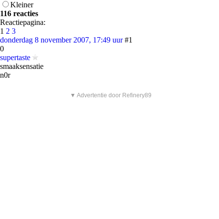
Kleiner
116 reacties
Reactiepagina:
1
2
3
donderdag 8 november 2007, 17:49 uur
#1
0
supertaste
smaaksensatie
n0r
▼ Advertentie door Refinery89