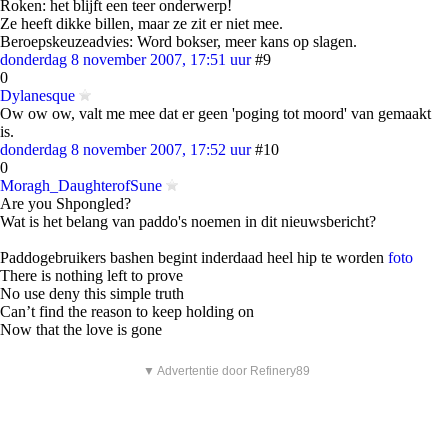
Roken: het blijft een teer onderwerp!
Ze heeft dikke billen, maar ze zit er niet mee.
Beroepskeuzeadvies: Word bokser, meer kans op slagen.
donderdag 8 november 2007, 17:51 uur
#9
0
Dylanesque
Ow ow ow, valt me mee dat er geen 'poging tot moord' van gemaakt
is.
donderdag 8 november 2007, 17:52 uur
#10
0
Moragh_DaughterofSune
Are you Shpongled?
Wat is het belang van paddo's noemen in dit nieuwsbericht?
Paddogebruikers bashen begint inderdaad heel hip te worden
foto
There is nothing left to prove
No use deny this simple truth
Can’t find the reason to keep holding on
Now that the love is gone
▼ Advertentie door Refinery89