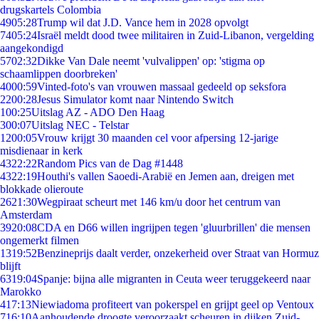
drugskartels Colombia
49
05:28
Trump wil dat J.D. Vance hem in 2028 opvolgt
74
05:24
Israël meldt dood twee militairen in Zuid-Libanon, vergelding
aangekondigd
57
02:32
Dikke Van Dale neemt 'vulvalippen' op: 'stigma op
schaamlippen doorbreken'
40
00:59
Vinted-foto's van vrouwen massaal gedeeld op seksfora
22
00:28
Jesus Simulator komt naar Nintendo Switch
1
00:25
Uitslag AZ - ADO Den Haag
3
00:07
Uitslag NEC - Telstar
12
00:05
Vrouw krijgt 30 maanden cel voor afpersing 12-jarige
misdienaar in kerk
43
22:22
Random Pics van de Dag #1448
43
22:19
Houthi's vallen Saoedi-Arabië en Jemen aan, dreigen met
blokkade olieroute
26
21:30
Wegpiraat scheurt met 146 km/u door het centrum van
Amsterdam
39
20:08
CDA en D66 willen ingrijpen tegen 'gluurbrillen' die mensen
ongemerkt filmen
13
19:52
Benzineprijs daalt verder, onzekerheid over Straat van Hormuz
blijft
63
19:04
Spanje: bijna alle migranten in Ceuta weer teruggekeerd naar
Marokko
4
17:13
Niewiadoma profiteert van pokerspel en grijpt geel op Ventoux
7
16:10
Aanhoudende droogte veroorzaakt scheuren in dijken Zuid-