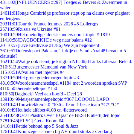
43
11:02
[INFLUENCERS #297] Toetjes & Bevers & Zwemmen in
water
146
11:01
Jonge Cambridge professor stapt op na claims over plagiaat
en leugens
203
11:01
Tour de France femmes 2026 #5 Lollergps
257
10:59
Russia vs Ukraine #91
100
10:59
Het oneindige 'doet-ie anders nooit'-topic # 1819
114
10:58
[DAGBOEK] De weg naar balans #12
201
10:57
[Live Eredivisie #1786] We zijn begonnen!
36
10:57
Defensiepact Pakistan, Turkije en Saudi-Arabië bevat art.5
clausule?
162
10:54
Wat je ook stemt, je krijgt in NL altijd Links Liberaal Beleid.
3
10:51
Burgemeester Mamdani van New York
115
10:51
Afvallen met injecties #4
137
10:50
Het grote goedemorgen topic #3
48
10:50
Woordensamenstelspel #1184 met 2 woorden spreken SVP
41
10:50
Dierenlepeltopic #150
8
10:50
[Dagboek] Veel aan hoofd - Deel 28
139
10:49
Meisjesnamenlepeltopic #367 LOOOOL LAPO
183
10:49
Touwtrekken 2.0 #636 - Team 1 beste team *G* *O*
40
10:49
Het hele alfabet #108 en 4letterwoord
254
10:48
Oscar Piastri: Over 10 jaar de BESTE allertijden-topic
278
10:45
[F1 SC] Get a Room #4
14
10:41
Petitie behoud npo 5 Soul & Jazz
126
10:41
Koopzegels sparen bij AH duurt straks 2x zo lang