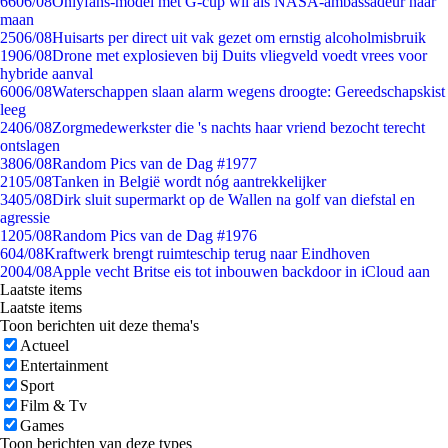
66
06/08
Onlyfans-model met G-cup wil als NASA-ambassadeur naar
maan
25
06/08
Huisarts per direct uit vak gezet om ernstig alcoholmisbruik
19
06/08
Drone met explosieven bij Duits vliegveld voedt vrees voor
hybride aanval
60
06/08
Waterschappen slaan alarm wegens droogte: Gereedschapskist
leeg
24
06/08
Zorgmedewerkster die 's nachts haar vriend bezocht terecht
ontslagen
38
06/08
Random Pics van de Dag #1977
21
05/08
Tanken in België wordt nóg aantrekkelijker
34
05/08
Dirk sluit supermarkt op de Wallen na golf van diefstal en
agressie
12
05/08
Random Pics van de Dag #1976
6
04/08
Kraftwerk brengt ruimteschip terug naar Eindhoven
20
04/08
Apple vecht Britse eis tot inbouwen backdoor in iCloud aan
Laatste items
Laatste items
Toon berichten uit deze thema's
Actueel
Entertainment
Sport
Film & Tv
Games
Toon berichten van deze types