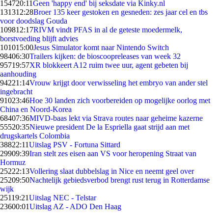
1547
20:11
Geen 'happy end' bij seksdate via Kinky.nl
1313
12:28
Broer 135 keer gestoken en gesneden: zes jaar cel en tbs
voor doodslag Gouda
1098
12:17
RIVM vindt PFAS in al de geteste moedermelk,
borstvoeding blijft advies
1010
15:00
Jesus Simulator komt naar Nintendo Switch
984
06:30
Trailers kijken: de bioscoopreleases van week 32
957
19:57
XR blokkeert A12 ruim twee uur, agent gebeten bij
aanhouding
942
21:14
Vrouw krijgt door verwisseling het embryo van ander stel
ingebracht
910
23:46
Hoe 30 landen zich voorbereiden op mogelijke oorlog met
China en Noord-Korea
684
07:36
MIVD-baas lekt via Strava routes naar geheime kazerne
555
20:35
Nieuwe president De la Espriella gaat strijd aan met
drugskartels Colombia
388
22:11
Uitslag PSV - Fortuna Sittard
299
09:39
Iran stelt zes eisen aan VS voor heropening Straat van
Hormuz
252
22:13
Vollering slaat dubbelslag in Nice en neemt geel over
252
09:50
Nachtelijk gebiedsverbod brengt rust terug in Rotterdamse
wijk
251
19:21
Uitslag NEC - Telstar
236
00:01
Uitslag AZ - ADO Den Haag