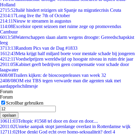
Holland
27
15:52
Italië hindert reizigers uit Spanje na migratiecrisis Ceuta
23
14:17
Long live the 7th of October
2
14:11
Nieuw te streamen in augustus
1
14:08
Excelsior opent seizoen met ruime zege op promovendus
Cambuur
60
13:58
Waterschappen slaan alarm wegens droogte: Gereedschapskist
leeg
37
13:13
Random Pics van de Dag #1833
16
12:43
Meta krijgt half miljard boete voor mentale schade bij jongeren
42
12:11
Voedselprijzen wereldwijd op hoogste niveau in ruim drie jaar
29
11:05
Kabinet geeft bedrijven geen compensatie voor schade door
laagwater
6
08/08
Trailers kijken: de bioscoopreleases van week 32
24
08/08
OM eist TBS tegen verwarde man die agenten stak met
aardappelschilmesje
Forum
Forum
Scrollbar gebruiken
opslaan
106
11:03
Teltopic #1568 tel door en door en door....
20
11:02
Unieke aanpak stopt jarenlange overlast in Rotterdamse wijk
127
11:02
Hoe denkt God echt over homo-seksualiteit? deel 4