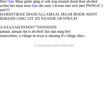
Hee!
foto
Maar gister ging er ook nog iemand dood door alcohol
achter het stuur enzo
foto
die nam 3 levens met zich mee PWNGE:')
tu6!!!!
HARDSTIKKE DOOD ALLAMAAL MAAR BOEIE WANT
IEMAND GING UIT ZN NAADJE OP STRAAT
AAAAAAH PADOO''''SSSSSSSSS
jamaar, jamaar dat is alcohol! dus dan mag het!
somewhere, a village in texas is missing it's village idiot...
▼ Advertentie door Refinery89