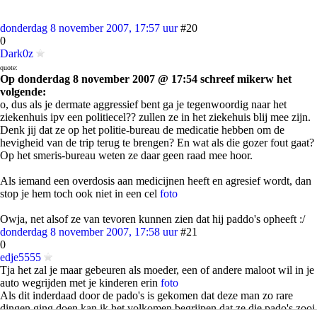
donderdag 8 november 2007, 17:57 uur
#20
0
Dark0z
quote:
Op donderdag 8 november 2007 @ 17:54 schreef mikerw het
volgende:
o, dus als je dermate aggressief bent ga je tegenwoordig naar het
ziekenhuis ipv een politiecel?? zullen ze in het ziekehuis blij mee zijn.
Denk jij dat ze op het politie-bureau de medicatie hebben om de
hevigheid van de trip terug te brengen? En wat als die gozer fout gaat?
Op het smeris-bureau weten ze daar geen raad mee hoor.
Als iemand een overdosis aan medicijnen heeft en agresief wordt, dan
stop je hem toch ook niet in een cel
foto
Owja, net alsof ze van tevoren kunnen zien dat hij paddo's opheeft :/
donderdag 8 november 2007, 17:58 uur
#21
0
edje5555
Tja het zal je maar gebeuren als moeder, een of andere maloot wil in je
auto wegrijden met je kinderen erin
foto
Als dit inderdaad door de pado's is gekomen dat deze man zo rare
dingen ging doen kan ik het volkomen begrijpen dat ze die pado's zooi