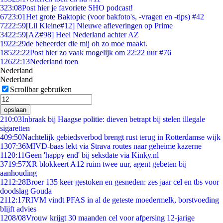
3
23:08
Post hier je favoriete SHO podcast!
67
23:01
Het grote Baktopic (voor bakfoto's, -vragen en -tips) #42
72
22:59
[Lil Kleine#12] Nieuwe afleveringen op Prime
34
22:59
[AZ#98] Heel Nederland achter AZ
19
22:29
de beheerder die mij oh zo moe maakt.
185
22:22
Post hier zo vaak mogelijk om 22:22 uur #76
126
22:13
Nederland toen
Nederland
Nederland
Scrollbar gebruiken
opslaan
2
10:03
Inbraak bij Haagse politie: dieven betrapt bij stelen illegale
sigaretten
4
09:50
Nachtelijk gebiedsverbod brengt rust terug in Rotterdamse wijk
13
07:36
MIVD-baas lekt via Strava routes naar geheime kazerne
11
20:11
Geen 'happy end' bij seksdate via Kinky.nl
37
19:57
XR blokkeert A12 ruim twee uur, agent gebeten bij
aanhouding
12
12:28
Broer 135 keer gestoken en gesneden: zes jaar cel en tbs voor
doodslag Gouda
21
12:17
RIVM vindt PFAS in al de geteste moedermelk, borstvoeding
blijft advies
12
08/08
Vrouw krijgt 30 maanden cel voor afpersing 12-jarige