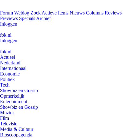
Forum
Weblog
Zoek
Actieve Items
Nieuws
Columns
Reviews
Previews
Specials
Archief
Inloggen
fok.nl
Inloggen
fok.nl
Actueel
Nederland
Internationaal
Economie
Politiek
Tech
Showbiz en Gossip
Opmerkelijk
Entertainment
Showbiz en Gossip
Muziek
Film
Televisie
Media & Cultuur
Bioscoopagenda