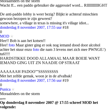
Moraalriders on the storm
Wacht ff... een paddo gebruiker die aggressief word... RIIIIIIIIIIGHT
De anti-paddo lobby is weer bezig? Blijkt ie achteraf misschien
gewoon bezopen te zijn geweest?
somewhere, a village in texas is missing it's village idiot...
donderdag 8 november 2007, 17:55 uur
#18
0
MOD
Hee!! Bob is aan het kotsen!!
Hee!
foto
Maar gister ging er ook nog iemand dood door alcohol
achter het stuur enzo
foto
die nam 3 levens met zich mee PWNGE:')
tu6!!!!
HARDSTIKKE DOOD ALLAMAAL MAAR BOEIE WANT
IEMAND GING UIT ZN NAADJE OP STRAAT
AAAAAAH PADOO''''SSSSSSSSS
Met het zelfde gemak, woon je in de afvalbak!
donderdag 8 november 2007, 17:56 uur
#19
0
Punica
Moraalriders on the storm
quote:
Op donderdag 8 november 2007 @ 17:55 schreef MOD het
volgende: