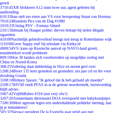
groeit
37
10:45
XR blokkeert A12 ruim twee uur, agent gebeten bij
aanhouding
6
10:33
Iran stelt zes eisen aan VS voor heropening Straat van Hormuz
70
10:24
Random Pics van de Dag #1980
10
10:23
Uitslag PSV - Fortuna Sittard
2
10:13
Inbraak bij Haagse politie: dieven betrapt bij stelen illegale
sigaretten
4
10:09
Nachtelijk gebiedsverbod brengt rust terug in Rotterdamse wijk
11
10:06
Geen 'happy end' bij seksdate via Kinky.nl
49
09:54
VS: kans op Russische aanval op NAVO-land groeit,
munitietekort wordt probleem
8
09:19
Hoe 30 landen zich voorbereiden op mogelijke oorlog met
China en Noord-Korea
3
08:25
Vollering slaat dubbelslag in Nice en neemt geel over
12
08:24
Broer 135 keer gestoken en gesneden: zes jaar cel en tbs voor
doodslag Gouda
31
08:18
Britney Spears: "Ik geloof dat ik heb gefaald als moeder"
21
08:17
RIVM vindt PFAS in al de geteste moedermelk, borstvoeding
blijft advies
16
07:42
VrijMiBabes #316 (not very sfw!)
32
07:20
Amsterdams dierenasiel DOA overspoeld met babykonijntjes
71
06:36
Meer agressie tegen een andersluidende politieke mening, laat
jij je intimideren?
5
05:32
Nieuwe president De la Espriella gaat strijd aan met