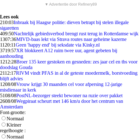
▼ Advertentie door Refinery89
Lees ook
2
10:03
Inbraak bij Haagse politie: dieven betrapt bij stelen illegale
sigaretten
4
09:50
Nachtelijk gebiedsverbod brengt rust terug in Rotterdamse wijk
13
07:36
MIVD-baas lekt via Strava routes naar geheime kazerne
11
20:11
Geen 'happy end' bij seksdate via Kinky.nl
37
19:57
XR blokkeert A12 ruim twee uur, agent gebeten bij
aanhouding
12
12:28
Broer 135 keer gestoken en gesneden: zes jaar cel en tbs voor
doodslag Gouda
21
12:17
RIVM vindt PFAS in al de geteste moedermelk, borstvoeding
blijft advies
12
08/08
Vrouw krijgt 30 maanden cel voor afpersing 12-jarige
misdienaar in kerk
51
08/08
PostNL-bezorger steekt bewoner na ruzie over pakket
26
08/08
Wegpiraat scheurt met 146 km/u door het centrum van
Amsterdam
Font-grootte:
Normaal
Kleiner
regelhoogte :
Normaal