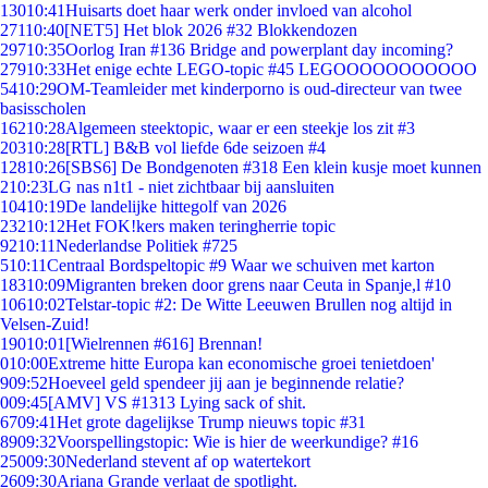
130
10:41
Huisarts doet haar werk onder invloed van alcohol
271
10:40
[NET5] Het blok 2026 #32 Blokkendozen
297
10:35
Oorlog Iran #136 Bridge and powerplant day incoming?
279
10:33
Het enige echte LEGO-topic #45 LEGOOOOOOOOOOO
54
10:29
OM-Teamleider met kinderporno is oud-directeur van twee
basisscholen
162
10:28
Algemeen steektopic, waar er een steekje los zit #3
203
10:28
[RTL] B&B vol liefde 6de seizoen #4
128
10:26
[SBS6] De Bondgenoten #318 Een klein kusje moet kunnen
2
10:23
LG nas n1t1 - niet zichtbaar bij aansluiten
104
10:19
De landelijke hittegolf van 2026
232
10:12
Het FOK!kers maken teringherrie topic
92
10:11
Nederlandse Politiek #725
5
10:11
Centraal Bordspeltopic #9 Waar we schuiven met karton
183
10:09
Migranten breken door grens naar Ceuta in Spanje,l #10
106
10:02
Telstar-topic #2: De Witte Leeuwen Brullen nog altijd in
Velsen-Zuid!
190
10:01
[Wielrennen #616] Brennan!
0
10:00
Extreme hitte Europa kan economische groei tenietdoen'
9
09:52
Hoeveel geld spendeer jij aan je beginnende relatie?
0
09:45
[AMV] VS #1313 Lying sack of shit.
67
09:41
Het grote dagelijkse Trump nieuws topic #31
89
09:32
Voorspellingstopic: Wie is hier de weerkundige? #16
250
09:30
Nederland stevent af op watertekort
26
09:30
Ariana Grande verlaat de spotlight.