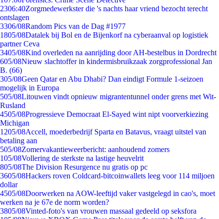
23
06:40
Zorgmedewerkster die 's nachts haar vriend bezocht terecht
ontslagen
33
06/08
Random Pics van de Dag #1977
18
05/08
Datalek bij Bol en de Bijenkorf na cyberaanval op logistiek
partner Ceva
34
05/08
Kind overleden na aanrijding door AH-bestelbus in Dordrecht
6
05/08
Nieuw slachtoffer in kindermisbruikzaak zorgprofessional Jan
B. (66)
3
05/08
Geen Qatar en Abu Dhabi? Dan eindigt Formule 1-seizoen
mogelijk in Europa
5
05/08
Litouwen vindt opnieuw migrantentunnel onder grens met Wit-
Rusland
45
05/08
Progressieve Democraat El-Sayed wint nipt voorverkiezing
Michigan
12
05/08
Accell, moederbedrijf Sparta en Batavus, vraagt uitstel van
betaling aan
5
05/08
Zomervakantieweerbericht: aanhoudend zomers
1
05/08
Vollering de sterkste na lastige heuvelrit
8
05/08
The Division Resurgence nu gratis op pc
36
05/08
Hackers roven Coldcard-bitcoinwallets leeg voor 114 miljoen
dollar
45
05/08
Doorwerken na AOW-leeftijd vaker vastgelegd in cao's, moet
werken na je 67e de norm worden?
38
05/08
Vinted-foto's van vrouwen massaal gedeeld op seksfora