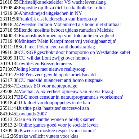
216
10:55
Christelijke sekteleider VS wacht levenslang
105
08:48
Expositie op Ibiza dicht na katholieke kritiek
142
19:06
Ahmadinejad uitgelachen in NY
231
11:58
Frankrijk eist leiderschap van Europa op
109
18:24
Zweedse cartoon Mohammed als hond niet strafbaar
237
18:55
Etende moslims beboet tijdens ramadan Maleisië
104
00:32
Ex-moslims komen op voor tolerantie en vrijheid
173
19:40
Minister: 'Mein Kampf moet vrij verkrijgbaar zijn'
102
11:18
SGP met Polen tegen anti doodstrafdag
199
16:00
CU/SGP geschokt door homoporno op Westlandse kabel
258
09:01
CU wil dat Lont zwijgt over homo's
30
19:13
Lowlifes en Breezertemeiers
27
13:07
Joling komt met nieuwe realitysoap
42
19:22
HBO'ers zeer gewild op de arbeidsmarkt
163
17:38
CU-raadslid nuanceert anti-homo uitspraak
22
16:47
Excuses EO voor nepreportage
295
08:24
Voetbal: Ajax verliest opnieuw van Slavia Praag
93
13:17
'BBC moet censuur in natuurprogramma's voorkomen'
109
18:42
Urk doet voodoopoppetjes in de ban
255
11:44
Justitie pakt 'haatsites' succesvol aan
84
10:45
Lowlands 2007
105
13:22
Jan en Yolanthe wonen eindelijk samen
105
13:24
Online games goed voor je sociale leven
133
09:06
'Kweek in moskee respect voor homo's'
41
12:26
Straks wellicht vutters voor klas