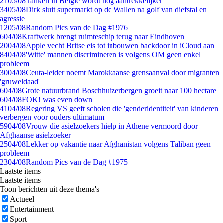
21
05/08
Tanken in België wordt nóg aantrekkelijker
34
05/08
Dirk sluit supermarkt op de Wallen na golf van diefstal en
agressie
12
05/08
Random Pics van de Dag #1976
6
04/08
Kraftwerk brengt ruimteschip terug naar Eindhoven
20
04/08
Apple vecht Britse eis tot inbouwen backdoor in iCloud aan
84
04/08
'Witte' mannen discrimineren is volgens OM geen enkel
probleem
30
04/08
Ceuta-leider noemt Marokkaanse grensaanval door migranten
'gruweldaad'
6
04/08
Grote natuurbrand Boschhuizerbergen groeit naar 100 hectare
6
04/08
FOK! was even down
41
04/08
Regering VS geeft scholen die 'genderidentiteit' van kinderen
verbergen voor ouders ultimatum
59
04/08
Vrouw die asielzoekers hielp in Athene vermoord door
Afghaanse asielzoeker
25
04/08
Lekker op vakantie naar Afghanistan volgens Taliban geen
probleem
23
04/08
Random Pics van de Dag #1975
Laatste items
Laatste items
Toon berichten uit deze thema's
Actueel
Entertainment
Sport