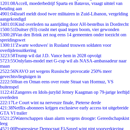
12
01:08
Accell, moederbedrijf Sparta en Batavus, vraagt uitstel van
betaling aan
49
01:04
Israël meldt dood twee militairen in Zuid-Libanon, vergelding
aangekondigd
34
01:01
Kind overleden na aanrijding door AH-bestelbus in Dordrecht
15
00:51
Duitser (93) crasht met quad tegen boom, vier gewonden
53
00:28
Van den Brink zet nog eens 14 gemeenten onder toezicht om
spreidingswet
13
00:11
'Zwarte weduwes' in Rusland trouwen soldaten voor
overlijdensuitkering
32
23:58
Trump wil dat J.D. Vance hem in 2028 opvolgt
57
23:55
Onlyfans-model met G-cup wil als NASA-ambassadeur naar
maan
25
22:56
NAVO zet wegens Russische provocatie 250% meer
gevechtsvliegtuigen in
22
22:50
Iran en Oman eens over route Straat van Hormuz, VS
buitenspel
11
22:41
Zangeres en Idols-jurylid Jerney Kaagman op 79-jarige leeftijd
overleden
2
22:17
Le Court wint na nerveuze finale, Pieterse derde
4
21:38
Netflix-abonnees krijgen exclusieve early access tot uitgebreide
GTA VI trailer
55
21:25
Waterschappen slaan alarm wegens droogte: Gereedschapskist
leeg
45
21:00
Progressieve Democraat El-Sayed wint nipt voorverkiezing