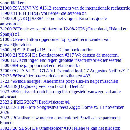
vooruitkijkers
219
00:59
[AMV] VS #1312 spammers van de internationale rechtsorde
149
00:31
[RTL] B&B vol liefde 6de seizoen #4
144
00:29
[AKQ] #3384 Topic met vragen. En soms goede
antwoorden.
242
00:28
Totale zonsverduistering 12-08-2026 (Groenland, IJsland en
Spanje) #1
51
00:26
Perez Hilton opgenomen op spoed na uitzenden van
gruwelijke video
16
00:25
[ATP Tour] #169 Tosti Tallon back on fire
210
00:21
[SBS6] De Bondgenoten #317 We dansen de macaroni
19
00:16
Klacht ingediend tegen grootste insectenfabriek ter wereld
15
00:08
Hoe ga jij om met een relatiebreuk?
37
00:07
GTA VI #12 GTA VI Extended look 27 Augustus Netflix/YT
274
23:56
Post hier pas overleden muzikanten #32
17
23:49
Pinda-allergie? Andermans poep slikken helpt misschien
259
23:39
[Dagboek] Veel aan hoofd - Deel 27
10
23:38
Rechtszaak dodelijk ongeluk uitgesteld vanwege vakantie
advocaat
25
23:24
[2026/2027] Eredivisietoto #1
203
23:24
Het Grote Songfestivalfeest Ziggo Dome #5 13 november
2026
20
23:23
Capibara's wandelen doodleuk het Braziliaanse parlement
binnen
188
23:20
[SBS6] De Oranjezomer #10 Helene je kan het niet stop