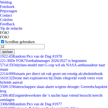
Weblog
Fotoboek
Prijsvragen
Contact
Colofon
Feedback
Tip de redactie
FOK!
FOK!
Scrollbar gebruiken
opslaan
19
22:45
Random Pics van de Dag #1978
2
21:30
De FOK!Voetbalmanager 2026/2027 is begonnen
57
14:35
Onlyfans-model met G-cup wil als NASA-ambassadeur naar
maan
22
14:09
Huisarts per direct uit vak gezet om ernstig alcoholmisbruik
16
10:32
Drone met explosieven bij Duits vliegveld voedt vrees voor
hybride aanval
55
09:33
Waterschappen slaan alarm wegens droogte: Gereedschapskist
leeg
23
06:40
Zorgmedewerkster die 's nachts haar vriend bezocht terecht
ontslagen
33
06/08
Random Pics van de Dag #1977