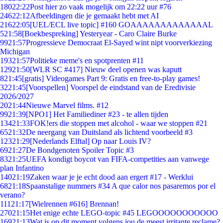
180
22:22
Post hier zo vaak mogelijk om 22:22 uur #76
246
22:12
Afbeeldingen die je gemaakt hebt met AI
216
22:05
[UEL/ECL live topic] #160 GOAAAAAAAAAAAAAL
5
21:58
[Boekbespreking] Yesteryear - Caro Claire Burke
99
21:57
Progressieve Democraat El-Sayed wint nipt voorverkiezing
Michigan
193
21:57
Politieke meme's en spotprenten #11
129
21:50
[WLR SC #417] Nieuw deel openen was kaputt
8
21:45
[gratis] Videogames Part 9: Gratis en free-to-play games!
32
21:45
[Voorspellen] Voorspel de eindstand van de Eredivisie
2026/2027
20
21:44
Nieuwe Marvel films. #12
99
21:39
[NPO1] Het Familiediner #23 - te allen tijden
134
21:33
FOK!ers die stoppen met alcohol - waar we stoppen #21
65
21:32
De neergang van Duitsland als lichtend voorbeeld #3
123
21:29
[Nederlands Elftal] Op naar Louis IV?
69
21:27
De Bondgenoten Spoiler Topic #3
83
21:25
UEFA kondigt boycot van FIFA-competities aan vanwege
plan Infantino
140
21:19
Zaken waar je je echt dood aan ergert #17 - Werklui
68
21:18
Spaanstalige nummers #34 A que calor nos pasaremos por el
verano?
111
21:17
[Wielrennen #616] Brennan!
270
21:15
Het enige echte LEGO-topic #45 LEGOOOOOOOOOOO
169
21:13
Wat is op dit moment volgens jou de meest irritante reclame?