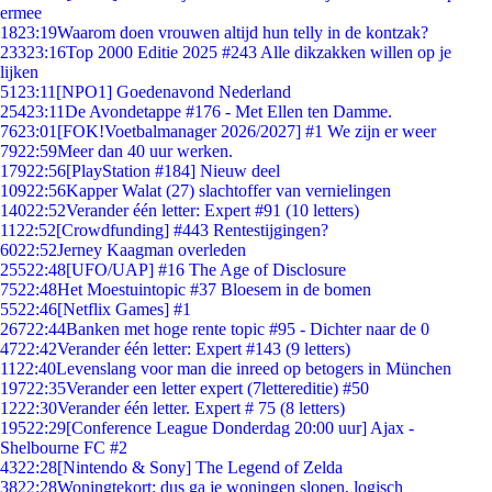
ermee
18
23:19
Waarom doen vrouwen altijd hun telly in de kontzak?
233
23:16
Top 2000 Editie 2025 #243 Alle dikzakken willen op je
lijken
51
23:11
[NPO1] Goedenavond Nederland
254
23:11
De Avondetappe #176 - Met Ellen ten Damme.
76
23:01
[FOK!Voetbalmanager 2026/2027] #1 We zijn er weer
79
22:59
Meer dan 40 uur werken.
179
22:56
[PlayStation #184] Nieuw deel
109
22:56
Kapper Walat (27) slachtoffer van vernielingen
140
22:52
Verander één letter: Expert #91 (10 letters)
11
22:52
[Crowdfunding] #443 Rentestijgingen?
60
22:52
Jerney Kaagman overleden
255
22:48
[UFO/UAP] #16 The Age of Disclosure
75
22:48
Het Moestuintopic #37 Bloesem in de bomen
55
22:46
[Netflix Games] #1
267
22:44
Banken met hoge rente topic #95 - Dichter naar de 0
47
22:42
Verander één letter: Expert #143 (9 letters)
11
22:40
Levenslang voor man die inreed op betogers in München
197
22:35
Verander een letter expert (7lettereditie) #50
12
22:30
Verander één letter. Expert # 75 (8 letters)
195
22:29
[Conference League Donderdag 20:00 uur] Ajax -
Shelbourne FC #2
43
22:28
[Nintendo & Sony] The Legend of Zelda
38
22:28
Woningtekort: dus ga je woningen slopen, logisch