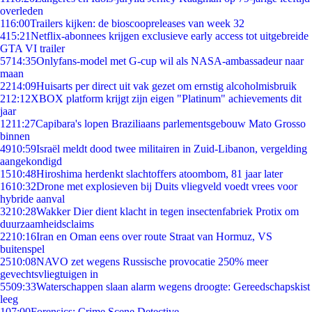
overleden
1
16:00
Trailers kijken: de bioscoopreleases van week 32
4
15:21
Netflix-abonnees krijgen exclusieve early access tot uitgebreide
GTA VI trailer
57
14:35
Onlyfans-model met G-cup wil als NASA-ambassadeur naar
maan
22
14:09
Huisarts per direct uit vak gezet om ernstig alcoholmisbruik
2
12:12
XBOX platform krijgt zijn eigen "Platinum" achievements dit
jaar
12
11:27
Capibara's lopen Braziliaans parlementsgebouw Mato Grosso
binnen
49
10:59
Israël meldt dood twee militairen in Zuid-Libanon, vergelding
aangekondigd
15
10:48
Hiroshima herdenkt slachtoffers atoombom, 81 jaar later
16
10:32
Drone met explosieven bij Duits vliegveld voedt vrees voor
hybride aanval
32
10:28
Wakker Dier dient klacht in tegen insectenfabriek Protix om
duurzaamheidsclaims
22
10:16
Iran en Oman eens over route Straat van Hormuz, VS
buitenspel
25
10:08
NAVO zet wegens Russische provocatie 250% meer
gevechtsvliegtuigen in
55
09:33
Waterschappen slaan alarm wegens droogte: Gereedschapskist
leeg
1
07:00
Forensics: Crime Scene Detective