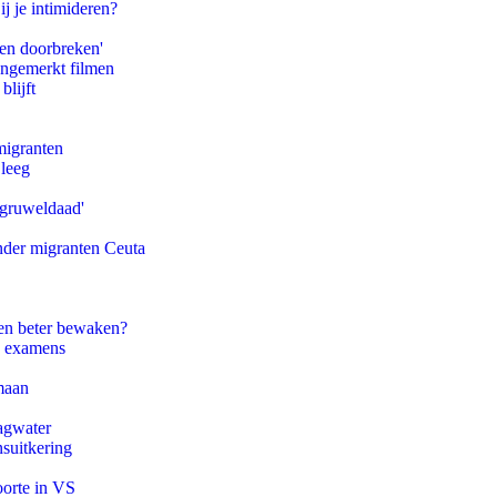
ij je intimideren?
pen doorbreken'
ongemerkt filmen
blijft
migranten
 leeg
'gruweldaad'
onder migranten Ceuta
en beter bewaken?
e examens
maan
agwater
suitkering
oorte in VS