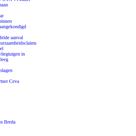
maan
ar
binnen
g aangekondigd
bride aanval
duurzaamheidsclaims
el
iegtuigen in
 leeg
tslagen
rtner Ceva
an Breda