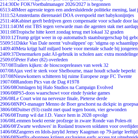
2
14:30
De FOK!Voetbalmanager 2026/2027 is begonnen
65
13:48
Meer agressie tegen een andersluidende politieke mening, laat j
31
11:52
Amsterdams dierenasiel DOA overspoeld met babykonijntjes
25
11:46
Kabinet geeft bedrijven geen compensatie voor schade door la
23
11:14
OM eist TBS tegen verwarde man die agenten stak met aardap
30
11:08
Tropische hitte keert zondag terug met lokaal 32 graden
30
10:12
Trump grijpt weer in op automatisch staatsburgerschap bij geb
55
09:51
Dikke Van Dale neemt 'vulvalippen' op: 'stigma op schaamlip
14
09:40
Meta krijgt half miljard boete voor mentale schade bij jongeren
24
09:37
Denemarken pakt AI-gebruik in scholen aan: extra mondeling
25
09:05
Peter Faber (82) overleden
7
07/08
Trailers kijken: de bioscoopreleases van week 32
0
07/08
Ajax veel te sterk voor Shelbourne, maar houdt schade beperkt
1
07/08
Nieuwkomers schitteren bij ruime Europese zege FC Twente
19
07/08
Random Pics van de Dag #1978
15
06/08
Ontslagen bij Halo Studios na Campaign Evolved
19
06/08
PS5-doos waarschuwt voor einde fysieke games
2
06/08
Le Court wint na nerveuze finale, Pieterse derde
29
06/08
NPO-manager Menno de Boer geschorst na dickpic in groeps
38
06/08
Duitser (93) crasht met quad tegen boom, vier gewonden
47
06/08
Trump wil dat J.D. Vance hem in 2028 opvolgt
1
06/08
Lemmen boekt eerste profzege in zware Ronde van Polen-rit
24
06/08
'Zwarte weduwes' in Rusland trouwen soldaten voor overlijden
14
06/08
Zangeres en Idols-jurylid Jerney Kaagman op 79-jarige leeftij
10
06/08
Netflix-abonnees krijgen exclusieve early access tot uitgebreid