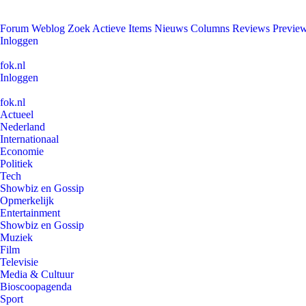
Forum
Weblog
Zoek
Actieve Items
Nieuws
Columns
Reviews
Previe
Inloggen
fok.nl
Inloggen
fok.nl
Actueel
Nederland
Internationaal
Economie
Politiek
Tech
Showbiz en Gossip
Opmerkelijk
Entertainment
Showbiz en Gossip
Muziek
Film
Televisie
Media & Cultuur
Bioscoopagenda
Sport