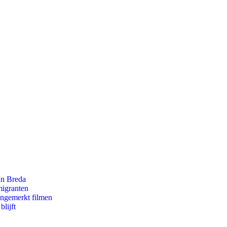
an Breda
migranten
ongemerkt filmen
lijft