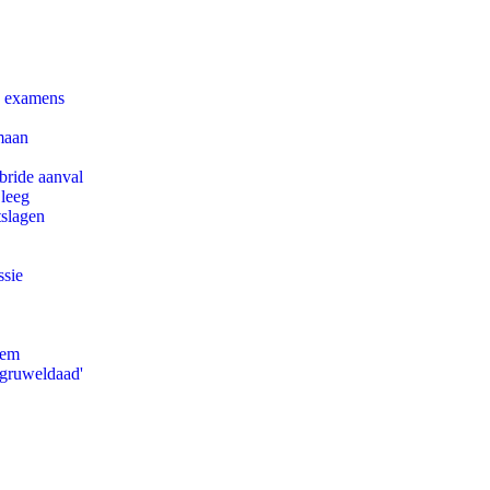
e examens
maan
bride aanval
 leeg
tslagen
ssie
eem
'gruweldaad'