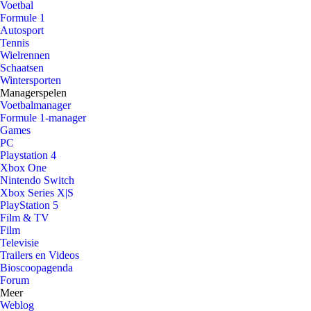
Voetbal
Formule 1
Autosport
Tennis
Wielrennen
Schaatsen
Wintersporten
Managerspelen
Voetbalmanager
Formule 1-manager
Games
PC
Playstation 4
Xbox One
Nintendo Switch
Xbox Series X|S
PlayStation 5
Film & TV
Film
Televisie
Trailers en Videos
Bioscoopagenda
Forum
Meer
Weblog