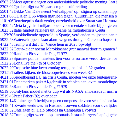
65
03:26
Meer agressie tegen een andersluidende politieke mening, laat j
23
03:02
Quake krijgt na 30 jaar een gratis uitbreiding
55
01:42
Dikke Van Dale neemt 'vulvalippen' op: 'stigma op schaamlip
22
01:08
CDA en D66 willen ingrijpen tegen 'gluurbrillen' die mensen 
11
01:06
Benzineprijs daalt verder, onzekerheid over Straat van Hormuz 
14
00:42
Meta krijgt half miljard boete voor mentale schade bij jongeren
18
23:32
Italië hindert reizigers uit Spanje na migratiecrisis Ceuta
11
23:30
Smokkelbende opgerold in Spanje, verdienden miljoenen aan 
59
22:53
Waterschappen slaan alarm wegens droogte: Gereedschapskist
47
22:43
Trump wil dat J.D. Vance hem in 2028 opvolgt
34
22:32
Ceuta-leider noemt Marokkaanse grensaanval door migranten 
38
22:29
Random Pics van de Dag #1977
38
22:28
Spaanse politie: minstens tien voor terrorisme veroordeelden 
15
22:25
Long live the 7th of October
30
22:20
Tropische hitte keert zondag terug met lokaal 32 graden
7
21:52
Trailers kijken: de bioscoopreleases van week 32
46
21:30
Spoedberaad EU na crisis Ceuta, moeten we onze buitengrenz
24
21:01
Denemarken pakt AI-gebruik in scholen aan: extra mondeling
35
19:58
Random Pics van de Dag #1979
65
19:50
Onlyfans-model met G-cup wil als NASA-ambassadeur naar 
25
19:43
Peter Faber (82) overleden
25
19:14
Kabinet geeft bedrijven geen compensatie voor schade door la
24
18:41
'Zwarte weduwes' in Rusland trouwen soldaten voor overlijden
15
18:32
Ontslagen bij Halo Studios na Campaign Evolved
30
18:32
Trump grijpt weer in op automatisch staatsburgerschap bij geb