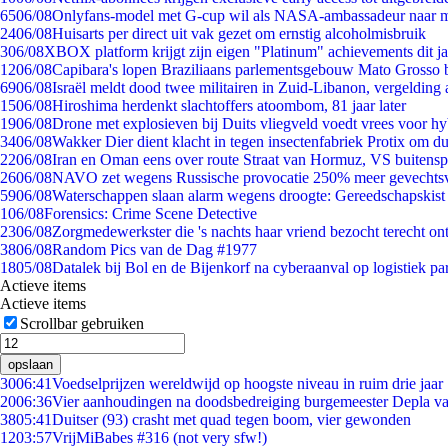
65
06/08
Onlyfans-model met G-cup wil als NASA-ambassadeur naar 
24
06/08
Huisarts per direct uit vak gezet om ernstig alcoholmisbruik
3
06/08
XBOX platform krijgt zijn eigen "Platinum" achievements dit ja
12
06/08
Capibara's lopen Braziliaans parlementsgebouw Mato Grosso 
69
06/08
Israël meldt dood twee militairen in Zuid-Libanon, vergeldin
15
06/08
Hiroshima herdenkt slachtoffers atoombom, 81 jaar later
19
06/08
Drone met explosieven bij Duits vliegveld voedt vrees voor hy
34
06/08
Wakker Dier dient klacht in tegen insectenfabriek Protix om 
22
06/08
Iran en Oman eens over route Straat van Hormuz, VS buitensp
26
06/08
NAVO zet wegens Russische provocatie 250% meer gevechtsvl
59
06/08
Waterschappen slaan alarm wegens droogte: Gereedschapskist
1
06/08
Forensics: Crime Scene Detective
23
06/08
Zorgmedewerkster die 's nachts haar vriend bezocht terecht on
38
06/08
Random Pics van de Dag #1977
18
05/08
Datalek bij Bol en de Bijenkorf na cyberaanval op logistiek pa
Actieve items
Actieve items
Scrollbar gebruiken
opslaan
30
06:41
Voedselprijzen wereldwijd op hoogste niveau in ruim drie jaar
20
06:36
Vier aanhoudingen na doodsbedreiging burgemeester Depla v
38
05:41
Duitser (93) crasht met quad tegen boom, vier gewonden
12
03:57
VrijMiBabes #316 (not very sfw!)