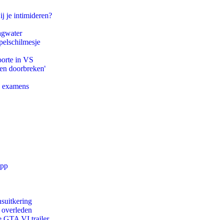
ij je intimideren?
agwater
pelschilmesje
oorte in VS
pen doorbreken'
e examens
app
suitkering
d overleden
e GTA VI trailer