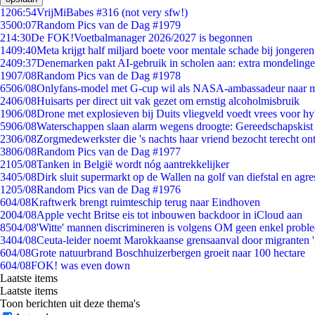
12
06:54
VrijMiBabes #316 (not very sfw!)
35
00:07
Random Pics van de Dag #1979
2
14:30
De FOK!Voetbalmanager 2026/2027 is begonnen
14
09:40
Meta krijgt half miljard boete voor mentale schade bij jongeren
24
09:37
Denemarken pakt AI-gebruik in scholen aan: extra mondeling
19
07/08
Random Pics van de Dag #1978
65
06/08
Onlyfans-model met G-cup wil als NASA-ambassadeur naar 
24
06/08
Huisarts per direct uit vak gezet om ernstig alcoholmisbruik
19
06/08
Drone met explosieven bij Duits vliegveld voedt vrees voor hy
59
06/08
Waterschappen slaan alarm wegens droogte: Gereedschapskist
23
06/08
Zorgmedewerkster die 's nachts haar vriend bezocht terecht on
38
06/08
Random Pics van de Dag #1977
21
05/08
Tanken in België wordt nóg aantrekkelijker
34
05/08
Dirk sluit supermarkt op de Wallen na golf van diefstal en agre
12
05/08
Random Pics van de Dag #1976
6
04/08
Kraftwerk brengt ruimteschip terug naar Eindhoven
20
04/08
Apple vecht Britse eis tot inbouwen backdoor in iCloud aan
85
04/08
'Witte' mannen discrimineren is volgens OM geen enkel probl
34
04/08
Ceuta-leider noemt Marokkaanse grensaanval door migranten 
6
04/08
Grote natuurbrand Boschhuizerbergen groeit naar 100 hectare
6
04/08
FOK! was even down
Laatste items
Laatste items
Toon berichten uit deze thema's