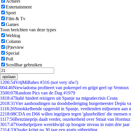
Actueel
Entertainment
Sport
Film & Tv
Games
Toon berichten van deze types
Weblog
Column
(P)review
Special
Poll
Scrollbar gebruiken
opslaan
12
06:54
VrijMiBabes #316 (not very sfw!)
0
04:46
Niewiadoma profiteert van pokerspel en grijpt geel op Ventoux
35
00:07
Random Pics van de Dag #1979
18
18:47
Italië hindert reizigers uit Spanje na migratiecrisis Ceuta
20
18:31
Vier aanhoudingen na doodsbedreiging burgemeester Depla v
11
18:26
Smokkelbende opgerold in Spanje, verdienden miljoenen aan 
22
18:08
CDA en D66 willen ingrijpen tegen 'gluurbrillen' die mensen 
11
17:56
Benzineprijs daalt verder, onzekerheid over Straat van Hormuz b
30
17:47
Voedselprijzen wereldwijd op hoogste niveau in ruim drie jaar
23
14:33
Quake krijgt na 30 jaar een gratis uitbreiding