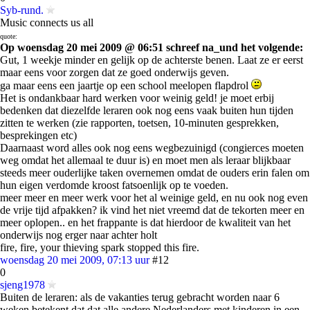
Syb-rund.
Music connects us all
quote:
Op woensdag 20 mei 2009 @ 06:51 schreef na_und het volgende:
Gut, 1 weekje minder en gelijk op de achterste benen. Laat ze er eerst
maar eens voor zorgen dat ze goed onderwijs geven.
ga maar eens een jaartje op een school meelopen flapdrol
Het is ondankbaar hard werken voor weinig geld! je moet erbij
bedenken dat diezelfde leraren ook nog eens vaak buiten hun tijden
zitten te werken (zie rapporten, toetsen, 10-minuten gesprekken,
besprekingen etc)
Daarnaast word alles ook nog eens wegbezuinigd (congierces moeten
weg omdat het allemaal te duur is) en moet men als leraar blijkbaar
steeds meer ouderlijke taken overnemen omdat de ouders erin falen om
hun eigen verdomde kroost fatsoenlijk op te voeden.
meer meer en meer werk voor het al weinige geld, en nu ook nog even
de vrije tijd afpakken? ik vind het niet vreemd dat de tekorten meer en
meer oplopen.. en het frappante is dat hierdoor de kwaliteit van het
onderwijs nog erger naar achter holt
fire, fire, your thieving spark stopped this fire.
woensdag 20 mei 2009, 07:13 uur
#12
0
sjeng1978
Buiten de leraren: als de vakanties terug gebracht worden naar 6
weken betekent dat dat alle andere Nederlanders met kinderen in een