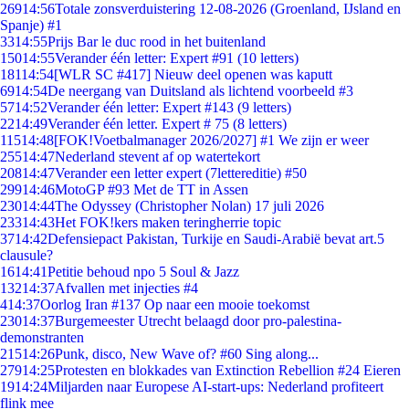
269
14:56
Totale zonsverduistering 12-08-2026 (Groenland, IJsland en
Spanje) #1
33
14:55
Prijs Bar le duc rood in het buitenland
150
14:55
Verander één letter: Expert #91 (10 letters)
181
14:54
[WLR SC #417] Nieuw deel openen was kaputt
69
14:54
De neergang van Duitsland als lichtend voorbeeld #3
57
14:52
Verander één letter: Expert #143 (9 letters)
22
14:49
Verander één letter. Expert # 75 (8 letters)
115
14:48
[FOK!Voetbalmanager 2026/2027] #1 We zijn er weer
255
14:47
Nederland stevent af op watertekort
208
14:47
Verander een letter expert (7lettereditie) #50
299
14:46
MotoGP #93 Met de TT in Assen
230
14:44
The Odyssey (Christopher Nolan) 17 juli 2026
233
14:43
Het FOK!kers maken teringherrie topic
37
14:42
Defensiepact Pakistan, Turkije en Saudi-Arabië bevat art.5
clausule?
16
14:41
Petitie behoud npo 5 Soul & Jazz
132
14:37
Afvallen met injecties #4
4
14:37
Oorlog Iran #137 Op naar een mooie toekomst
230
14:37
Burgemeester Utrecht belaagd door pro-palestina-
demonstranten
215
14:26
Punk, disco, New Wave of? #60 Sing along...
279
14:25
Protesten en blokkades van Extinction Rebellion #24 Eieren
19
14:24
Miljarden naar Europese AI-start-ups: Nederland profiteert
flink mee