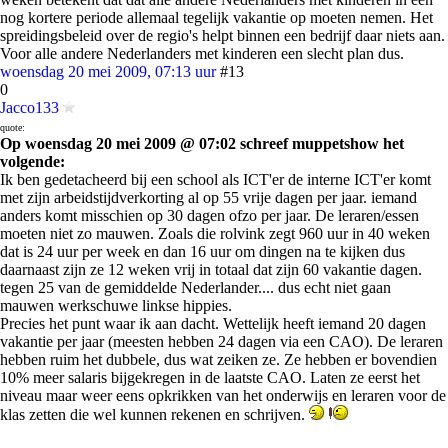
nog kortere periode allemaal tegelijk vakantie op moeten nemen. Het
spreidingsbeleid over de regio's helpt binnen een bedrijf daar niets aan.
Voor alle andere Nederlanders met kinderen een slecht plan dus.
woensdag 20 mei 2009, 07:13 uur
#13
0
Jacco133
quote:
Op woensdag 20 mei 2009 @ 07:02 schreef muppetshow het
volgende:
Ik ben gedetacheerd bij een school als ICT'er de interne ICT'er komt
met zijn arbeidstijdverkorting al op 55 vrije dagen per jaar. iemand
anders komt misschien op 30 dagen ofzo per jaar. De leraren/essen
moeten niet zo mauwen. Zoals die rolvink zegt 960 uur in 40 weken
dat is 24 uur per week en dan 16 uur om dingen na te kijken dus
daarnaast zijn ze 12 weken vrij in totaal dat zijn 60 vakantie dagen.
tegen 25 van de gemiddelde Nederlander.... dus echt niet gaan
mauwen werkschuwe linkse hippies.
Precies het punt waar ik aan dacht. Wettelijk heeft iemand 20 dagen
vakantie per jaar (meesten hebben 24 dagen via een CAO). De leraren
hebben ruim het dubbele, dus wat zeiken ze. Ze hebben er bovendien
10% meer salaris bijgekregen in de laatste CAO. Laten ze eerst het
niveau maar weer eens opkrikken van het onderwijs en leraren voor de
klas zetten die wel kunnen rekenen en schrijven.