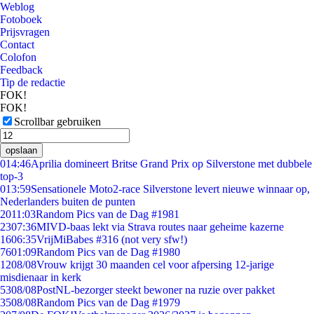
Weblog
Fotoboek
Prijsvragen
Contact
Colofon
Feedback
Tip de redactie
FOK!
FOK!
Scrollbar gebruiken
opslaan
0
14:46
Aprilia domineert Britse Grand Prix op Silverstone met dubbele
top-3
0
13:59
Sensationele Moto2-race Silverstone levert nieuwe winnaar op,
Nederlanders buiten de punten
20
11:03
Random Pics van de Dag #1981
23
07:36
MIVD-baas lekt via Strava routes naar geheime kazerne
16
06:35
VrijMiBabes #316 (not very sfw!)
76
01:09
Random Pics van de Dag #1980
12
08/08
Vrouw krijgt 30 maanden cel voor afpersing 12-jarige
misdienaar in kerk
53
08/08
PostNL-bezorger steekt bewoner na ruzie over pakket
35
08/08
Random Pics van de Dag #1979