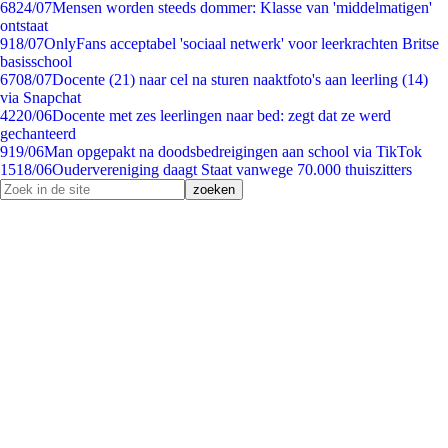
68
24/07
Mensen worden steeds dommer: Klasse van 'middelmatigen'
ontstaat
9
18/07
OnlyFans acceptabel 'sociaal netwerk' voor leerkrachten Britse
basisschool
67
08/07
Docente (21) naar cel na sturen naaktfoto's aan leerling (14)
via Snapchat
42
20/06
Docente met zes leerlingen naar bed: zegt dat ze werd
gechanteerd
9
19/06
Man opgepakt na doodsbedreigingen aan school via TikTok
15
18/06
Oudervereniging daagt Staat vanwege 70.000 thuiszitters