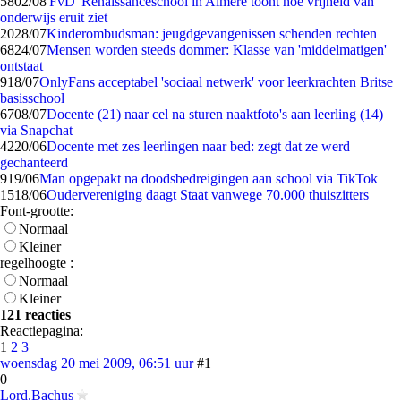
58
02/08
'FvD' Renaissanceschool in Almere toont hoe vrijheid van
onderwijs eruit ziet
20
28/07
Kinderombudsman: jeugdgevangenissen schenden rechten
68
24/07
Mensen worden steeds dommer: Klasse van 'middelmatigen'
ontstaat
9
18/07
OnlyFans acceptabel 'sociaal netwerk' voor leerkrachten Britse
basisschool
67
08/07
Docente (21) naar cel na sturen naaktfoto's aan leerling (14)
via Snapchat
42
20/06
Docente met zes leerlingen naar bed: zegt dat ze werd
gechanteerd
9
19/06
Man opgepakt na doodsbedreigingen aan school via TikTok
15
18/06
Oudervereniging daagt Staat vanwege 70.000 thuiszitters
Font-grootte:
Normaal
Kleiner
regelhoogte :
Normaal
Kleiner
121 reacties
Reactiepagina:
1
2
3
woensdag 20 mei 2009, 06:51 uur
#1
0
Lord.Bachus