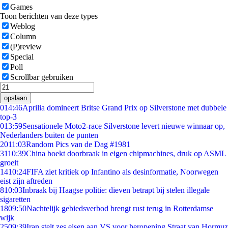
Games
Toon berichten van deze types
Weblog
Column
(P)review
Special
Poll
Scrollbar gebruiken
opslaan
0
14:46
Aprilia domineert Britse Grand Prix op Silverstone met dubbele
top-3
0
13:59
Sensationele Moto2-race Silverstone levert nieuwe winnaar op,
Nederlanders buiten de punten
20
11:03
Random Pics van de Dag #1981
31
10:39
China boekt doorbraak in eigen chipmachines, druk op ASML
groeit
14
10:24
FIFA ziet kritiek op Infantino als desinformatie, Noorwegen
eist zijn aftreden
8
10:03
Inbraak bij Haagse politie: dieven betrapt bij stelen illegale
sigaretten
18
09:50
Nachtelijk gebiedsverbod brengt rust terug in Rotterdamse
wijk
25
09:39
Iran stelt zes eisen aan VS voor heropening Straat van Hormuz