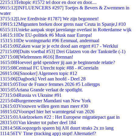
22
15:13
Teltopic #1572 tel door en door en door....
99
15:12
[INFLUENCERS #297] Toetjes & Bevers & Zwemmen in
water
37
15:12
[Live Eredivisie #1787] We zijn begonnen!
199
15:12
Migranten breken door grens naar Ceuta in Spanje,l #10
65
15:11
Unieke aanpak stopt jarenlange overlast in Rotterdamse wijk
146
15:10
De EU-politiek #6 Musk naar Europa!
153
15:10
De woningmarkt #96 Eenmaal, andermaal
145
15:09
Zaken waar je je echt dood aan ergert #17 - Werklui
271
15:09
[Duits voetbal #53] Drei Glatzen von der Tankstelle (-1)
207
15:08
[Wielrennen #616] Brennan!
16
15:08
Hoeveel geld spendeer jij aan je beginnende relatie?
19
15:08
Centraal FC Utrecht topic #88 - #CorreiaIn
269
15:06
[Snooker] Algemeen topic #12
13
15:06
[Dagboek] Veel aan hoofd - Deel 28
230
15:05
Tour de France femmes 2026 #5 Lollergps
30
15:05
Ariana Grande verlaat de spotlight.
273
15:04
Russia vs Ukraine #91
22
15:04
Burgemeester Mamdani van New York
126
15:03
Vrouwen willen geen man meer #30
169
15:02
Voorspel hier het warmtegetal van 2026
253
15:01
Asielzoekers #22 : Het Europese migratiepact gaat in
283
15:01
Van kleuter tot puber deel 184
128
14:56
Koopzegels sparen bij AH duurt straks 2x zo lang
11
14:56
TV Time (tracking app) stopt! Alternatief?