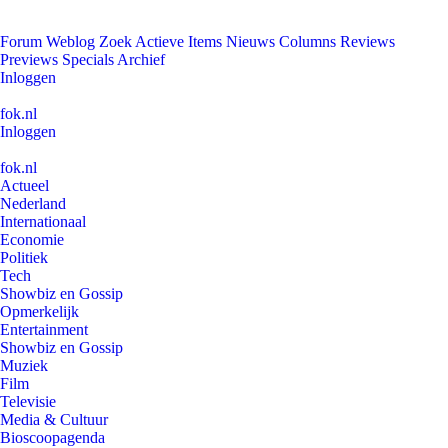
Forum
Weblog
Zoek
Actieve Items
Nieuws
Columns
Reviews
Previews
Specials
Archief
Inloggen
fok.nl
Inloggen
fok.nl
Actueel
Nederland
Internationaal
Economie
Politiek
Tech
Showbiz en Gossip
Opmerkelijk
Entertainment
Showbiz en Gossip
Muziek
Film
Televisie
Media & Cultuur
Bioscoopagenda