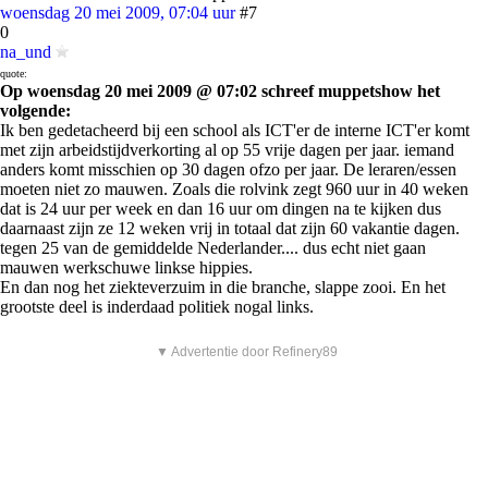
woensdag 20 mei 2009, 07:04 uur
#7
0
na_und
quote:
Op woensdag 20 mei 2009 @ 07:02 schreef muppetshow het
volgende:
Ik ben gedetacheerd bij een school als ICT'er de interne ICT'er komt
met zijn arbeidstijdverkorting al op 55 vrije dagen per jaar. iemand
anders komt misschien op 30 dagen ofzo per jaar. De leraren/essen
moeten niet zo mauwen. Zoals die rolvink zegt 960 uur in 40 weken
dat is 24 uur per week en dan 16 uur om dingen na te kijken dus
daarnaast zijn ze 12 weken vrij in totaal dat zijn 60 vakantie dagen.
tegen 25 van de gemiddelde Nederlander.... dus echt niet gaan
mauwen werkschuwe linkse hippies.
En dan nog het ziekteverzuim in die branche, slappe zooi. En het
grootste deel is inderdaad politiek nogal links.
▼ Advertentie door Refinery89