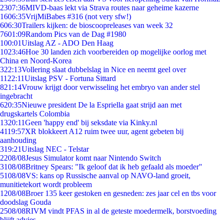
23
07:36
MIVD-baas lekt via Strava routes naar geheime kazerne
16
06:35
VrijMiBabes #316 (not very sfw!)
6
06:30
Trailers kijken: de bioscoopreleases van week 32
76
01:09
Random Pics van de Dag #1980
1
00:01
Uitslag AZ - ADO Den Haag
10
23:46
Hoe 30 landen zich voorbereiden op mogelijke oorlog met
China en Noord-Korea
3
22:13
Vollering slaat dubbelslag in Nice en neemt geel over
11
22:11
Uitslag PSV - Fortuna Sittard
8
21:14
Vrouw krijgt door verwisseling het embryo van ander stel
ingebracht
6
20:35
Nieuwe president De la Espriella gaat strijd aan met
drugskartels Colombia
13
20:11
Geen 'happy end' bij seksdate via Kinky.nl
41
19:57
XR blokkeert A12 ruim twee uur, agent gebeten bij
aanhouding
3
19:21
Uitslag NEC - Telstar
22
08/08
Jesus Simulator komt naar Nintendo Switch
31
08/08
Britney Spears: "Ik geloof dat ik heb gefaald als moeder"
51
08/08
VS: kans op Russische aanval op NAVO-land groeit,
munitietekort wordt probleem
12
08/08
Broer 135 keer gestoken en gesneden: zes jaar cel en tbs voor
doodslag Gouda
25
08/08
RIVM vindt PFAS in al de geteste moedermelk, borstvoeding
blijft advies