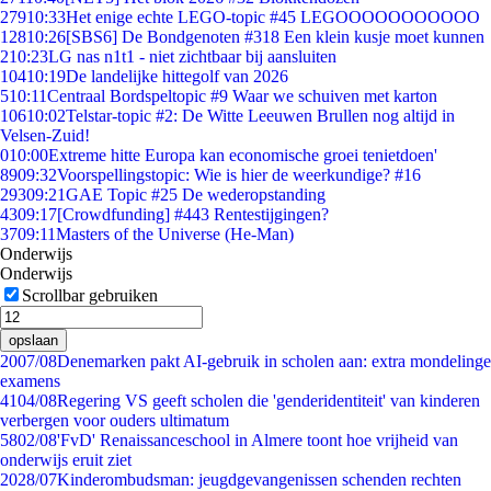
279
10:33
Het enige echte LEGO-topic #45 LEGOOOOOOOOOOO
128
10:26
[SBS6] De Bondgenoten #318 Een klein kusje moet kunnen
2
10:23
LG nas n1t1 - niet zichtbaar bij aansluiten
104
10:19
De landelijke hittegolf van 2026
5
10:11
Centraal Bordspeltopic #9 Waar we schuiven met karton
106
10:02
Telstar-topic #2: De Witte Leeuwen Brullen nog altijd in
Velsen-Zuid!
0
10:00
Extreme hitte Europa kan economische groei tenietdoen'
89
09:32
Voorspellingstopic: Wie is hier de weerkundige? #16
293
09:21
GAE Topic #25 De wederopstanding
43
09:17
[Crowdfunding] #443 Rentestijgingen?
37
09:11
Masters of the Universe (He-Man)
Onderwijs
Onderwijs
Scrollbar gebruiken
opslaan
20
07/08
Denemarken pakt AI-gebruik in scholen aan: extra mondelinge
examens
41
04/08
Regering VS geeft scholen die 'genderidentiteit' van kinderen
verbergen voor ouders ultimatum
58
02/08
'FvD' Renaissanceschool in Almere toont hoe vrijheid van
onderwijs eruit ziet
20
28/07
Kinderombudsman: jeugdgevangenissen schenden rechten