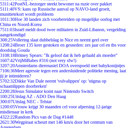
53
11:42
PostNL-bezorger steekt bewoner na ruzie over pakket
51
11:40
VS: kans op Russische aanval op NAVO-land groeit,
munitietekort wordt probleem
10
11:30
Hoe 30 landen zich voorbereiden op mogelijke oorlog met
China en Noord-Korea
75
11:03
Israël meldt dood twee militairen in Zuid-Libanon, vergelding
aangekondigd
3
08:25
Vollering slaat dubbelslag in Nice en neemt geel over
12
08:24
Broer 135 keer gestoken en gesneden: zes jaar cel en tbs voor
doodslag Gouda
31
08:18
Britney Spears: "Ik geloof dat ik heb gefaald als moeder"
16
07:42
VrijMiBabes #316 (not very sfw!)
32
07:20
Amsterdams dierenasiel DOA overspoeld met babykonijntjes
71
06:36
Meer agressie tegen een andersluidende politieke mening, laat
jij je intimideren?
57
02:32
Dikke Van Dale neemt 'vulvalippen' op: 'stigma op
schaamlippen doorbreken'
22
00:28
Jesus Simulator komt naar Nintendo Switch
1
00:25
Uitslag AZ - ADO Den Haag
3
00:07
Uitslag NEC - Telstar
12
00:05
Vrouw krijgt 30 maanden cel voor afpersing 12-jarige
misdienaar in kerk
43
22:22
Random Pics van de Dag #1448
26
21:30
Wegpiraat scheurt met 146 km/u door het centrum van
Amsterdam