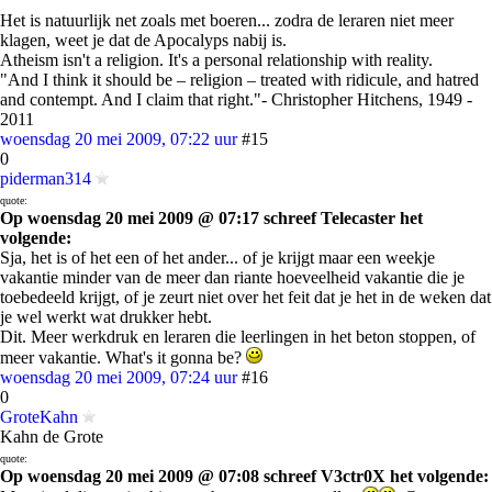
Het is natuurlijk net zoals met boeren... zodra de leraren niet meer
klagen, weet je dat de Apocalyps nabij is.
Atheism isn't a religion. It's a personal relationship with reality.
"And I think it should be – religion – treated with ridicule, and hatred
and contempt. And I claim that right."- Christopher Hitchens, 1949 -
2011
woensdag 20 mei 2009, 07:22 uur
#15
0
piderman314
quote:
Op woensdag 20 mei 2009 @ 07:17 schreef Telecaster het
volgende:
Sja, het is of het een of het ander... of je krijgt maar een weekje
vakantie minder van de meer dan riante hoeveelheid vakantie die je
toebedeeld krijgt, of je zeurt niet over het feit dat je het in de weken dat
je wel werkt wat drukker hebt.
Dit. Meer werkdruk en leraren die leerlingen in het beton stoppen, of
meer vakantie. What's it gonna be?
woensdag 20 mei 2009, 07:24 uur
#16
0
GroteKahn
Kahn de Grote
quote:
Op woensdag 20 mei 2009 @ 07:08 schreef V3ctr0X het volgende: