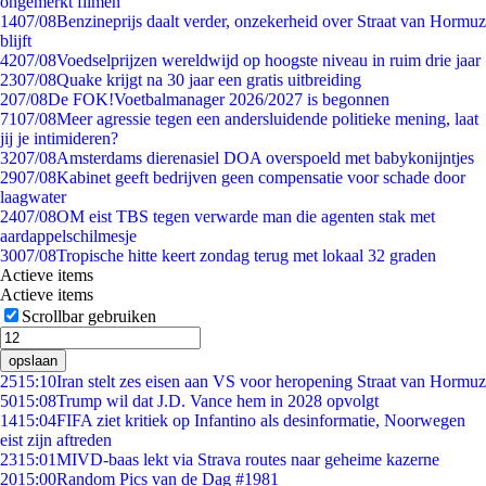
ongemerkt filmen
14
07/08
Benzineprijs daalt verder, onzekerheid over Straat van Hormuz
blijft
42
07/08
Voedselprijzen wereldwijd op hoogste niveau in ruim drie jaar
23
07/08
Quake krijgt na 30 jaar een gratis uitbreiding
2
07/08
De FOK!Voetbalmanager 2026/2027 is begonnen
71
07/08
Meer agressie tegen een andersluidende politieke mening, laat
jij je intimideren?
32
07/08
Amsterdams dierenasiel DOA overspoeld met babykonijntjes
29
07/08
Kabinet geeft bedrijven geen compensatie voor schade door
laagwater
24
07/08
OM eist TBS tegen verwarde man die agenten stak met
aardappelschilmesje
30
07/08
Tropische hitte keert zondag terug met lokaal 32 graden
Actieve items
Actieve items
Scrollbar gebruiken
opslaan
25
15:10
Iran stelt zes eisen aan VS voor heropening Straat van Hormuz
50
15:08
Trump wil dat J.D. Vance hem in 2028 opvolgt
14
15:04
FIFA ziet kritiek op Infantino als desinformatie, Noorwegen
eist zijn aftreden
23
15:01
MIVD-baas lekt via Strava routes naar geheime kazerne
20
15:00
Random Pics van de Dag #1981