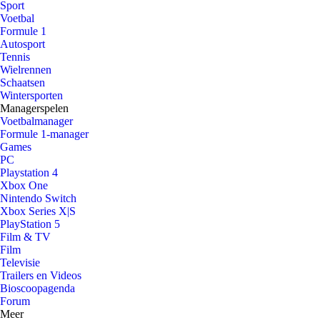
Sport
Voetbal
Formule 1
Autosport
Tennis
Wielrennen
Schaatsen
Wintersporten
Managerspelen
Voetbalmanager
Formule 1-manager
Games
PC
Playstation 4
Xbox One
Nintendo Switch
Xbox Series X|S
PlayStation 5
Film & TV
Film
Televisie
Trailers en Videos
Bioscoopagenda
Forum
Meer