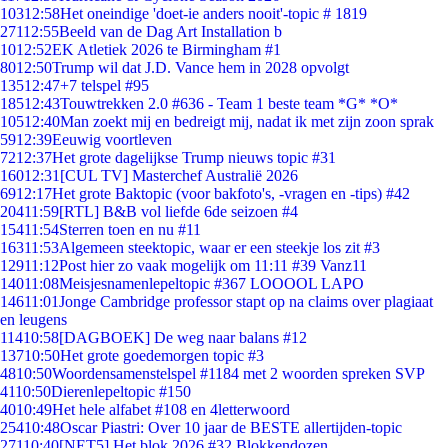
103
12:58
Het oneindige 'doet-ie anders nooit'-topic # 1819
271
12:55
Beeld van de Dag Art Installation b
10
12:52
EK Atletiek 2026 te Birmingham #1
80
12:50
Trump wil dat J.D. Vance hem in 2028 opvolgt
135
12:47
+7 telspel #95
185
12:43
Touwtrekken 2.0 #636 - Team 1 beste team *G* *O*
105
12:40
Man zoekt mij en bedreigt mij, nadat ik met zijn zoon sprak
59
12:39
Eeuwig voortleven
72
12:37
Het grote dagelijkse Trump nieuws topic #31
160
12:31
[CUL TV] Masterchef Australië 2026
69
12:17
Het grote Baktopic (voor bakfoto's, -vragen en -tips) #42
204
11:59
[RTL] B&B vol liefde 6de seizoen #4
154
11:54
Sterren toen en nu #11
163
11:53
Algemeen steektopic, waar er een steekje los zit #3
129
11:12
Post hier zo vaak mogelijk om 11:11 #39 Vanz11
140
11:08
Meisjesnamenlepeltopic #367 LOOOOL LAPO
146
11:01
Jonge Cambridge professor stapt op na claims over plagiaat
en leugens
114
10:58
[DAGBOEK] De weg naar balans #12
137
10:50
Het grote goedemorgen topic #3
48
10:50
Woordensamenstelspel #1184 met 2 woorden spreken SVP
41
10:50
Dierenlepeltopic #150
40
10:49
Het hele alfabet #108 en 4letterwoord
254
10:48
Oscar Piastri: Over 10 jaar de BESTE allertijden-topic
271
10:40
[NET5] Het blok 2026 #32 Blokkendozen