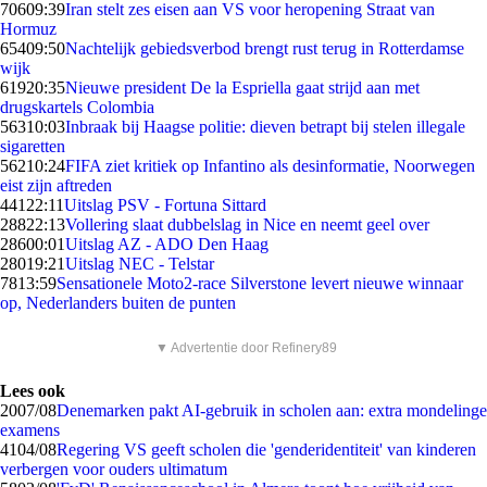
706
09:39
Iran stelt zes eisen aan VS voor heropening Straat van
Hormuz
654
09:50
Nachtelijk gebiedsverbod brengt rust terug in Rotterdamse
wijk
619
20:35
Nieuwe president De la Espriella gaat strijd aan met
drugskartels Colombia
563
10:03
Inbraak bij Haagse politie: dieven betrapt bij stelen illegale
sigaretten
562
10:24
FIFA ziet kritiek op Infantino als desinformatie, Noorwegen
eist zijn aftreden
441
22:11
Uitslag PSV - Fortuna Sittard
288
22:13
Vollering slaat dubbelslag in Nice en neemt geel over
286
00:01
Uitslag AZ - ADO Den Haag
280
19:21
Uitslag NEC - Telstar
78
13:59
Sensationele Moto2-race Silverstone levert nieuwe winnaar
op, Nederlanders buiten de punten
▼ Advertentie door Refinery89
Lees ook
20
07/08
Denemarken pakt AI-gebruik in scholen aan: extra mondelinge
examens
41
04/08
Regering VS geeft scholen die 'genderidentiteit' van kinderen
verbergen voor ouders ultimatum