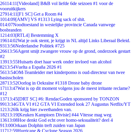
261
14:11
[Videoland] B&B vol liefde 6de seizoen #1 voor de
vooruitkijkers
279
14:11
[F1 SC] Get a Room #4
10
14:09
[AMV] VS #1313 Lying sack of shit.
0
14:07
Noodtoestand in westelijke provincie Canada vanwege
bosbranden
12
14:03
[RTL4] Bestemming X
196
14:02
Wat je ook stemt, je krijgt in NL altijd Links Liberaal Beleid.
93
13:56
Nederlandse Politiek #725
266
13:56
Agent smijt zwangere vrouw op de grond, onderzoek gestart
#2
139
13:55
Huisarts doet haar werk onder invloed van alcohol
82
13:54
Vuelta a España 2026 #1
56
13:54
OM-Teamleider met kinderporno is oud-directeur van twee
basisscholen
287
13:52
Oorlog in Oekraïne #1318 Drone baby drone
171
13:47
Wat is op dit moment volgens jou de meest irritante reclame?
#12
137
13:45
[DRT SC] #6: RendacGoden sponsored by TONZON
99
13:34
GTA VI #12 GTA VI Extended look 27 Augustus Netflix/YT
12
13:26
Ik krijg hier zweethanden van.
182
13:19
[Keuken Kampioen Divisie] #44 Vitesse mag weg
136
13:08
Hoe denkt God echt over homo-seksualiteit? deel 4
9
13:00
Orkaan Dolphin treft zuiden van Japan
117
12:59
Hurricane & Cyclone Season 2026