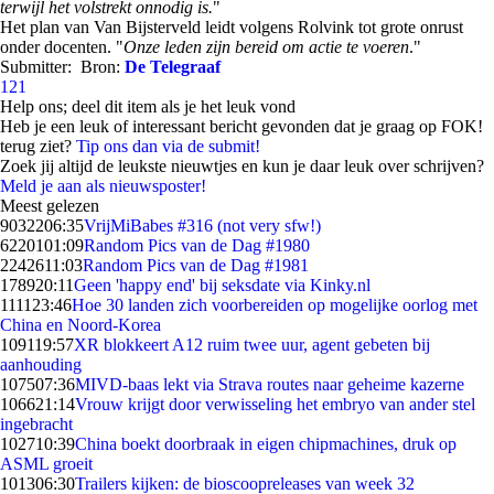
terwijl het volstrekt onnodig is.
"
Het plan van Van Bijsterveld leidt volgens Rolvink tot grote onrust
onder docenten. "
Onze leden zijn bereid om actie te voeren
."
Submitter:
Bron:
De Telegraaf
121
Help ons; deel dit item als je het leuk vond
Heb je een leuk of interessant bericht gevonden dat je graag op FOK!
terug ziet?
Tip ons dan via de submit!
Zoek jij altijd de leukste nieuwtjes en kun je daar leuk over schrijven?
Meld je aan als nieuwsposter!
Meest gelezen
90322
06:35
VrijMiBabes #316 (not very sfw!)
62201
01:09
Random Pics van de Dag #1980
22426
11:03
Random Pics van de Dag #1981
1789
20:11
Geen 'happy end' bij seksdate via Kinky.nl
1111
23:46
Hoe 30 landen zich voorbereiden op mogelijke oorlog met
China en Noord-Korea
1091
19:57
XR blokkeert A12 ruim twee uur, agent gebeten bij
aanhouding
1075
07:36
MIVD-baas lekt via Strava routes naar geheime kazerne
1066
21:14
Vrouw krijgt door verwisseling het embryo van ander stel
ingebracht
1027
10:39
China boekt doorbraak in eigen chipmachines, druk op
ASML groeit
1013
06:30
Trailers kijken: de bioscoopreleases van week 32