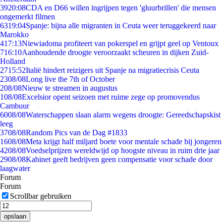
39
20:08
CDA en D66 willen ingrijpen tegen 'gluurbrillen' die mensen
ongemerkt filmen
63
19:04
Spanje: bijna alle migranten in Ceuta weer teruggekeerd naar
Marokko
4
17:13
Niewiadoma profiteert van pokerspel en grijpt geel op Ventoux
7
16:10
Aanhoudende droogte veroorzaakt scheuren in dijken Zuid-
Holland
27
15:52
Italië hindert reizigers uit Spanje na migratiecrisis Ceuta
23
08/08
Long live the 7th of October
2
08/08
Nieuw te streamen in augustus
1
08/08
Excelsior opent seizoen met ruime zege op promovendus
Cambuur
60
08/08
Waterschappen slaan alarm wegens droogte: Gereedschapskist
leeg
37
08/08
Random Pics van de Dag #1833
16
08/08
Meta krijgt half miljard boete voor mentale schade bij jongeren
42
08/08
Voedselprijzen wereldwijd op hoogste niveau in ruim drie jaar
29
08/08
Kabinet geeft bedrijven geen compensatie voor schade door
laagwater
Forum
Forum
Scrollbar gebruiken
opslaan