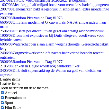
2
07/08
De FOK!Voetbalmanager 2026/2027 is begonnen
16
07/08
Meta krijgt half miljard boete voor mentale schade bij jongeren
20
07/08
Denemarken pakt AI-gebruik in scholen aan: extra mondelinge
examens
20
07/08
Random Pics van de Dag #1978
66
06/08
Onlyfans-model met G-cup wil als NASA-ambassadeur naar
maan
25
06/08
Huisarts per direct uit vak gezet om ernstig alcoholmisbruik
19
06/08
Drone met explosieven bij Duits vliegveld voedt vrees voor
hybride aanval
60
06/08
Waterschappen slaan alarm wegens droogte: Gereedschapskist
leeg
24
06/08
Zorgmedewerkster die 's nachts haar vriend bezocht terecht
ontslagen
38
06/08
Random Pics van de Dag #1977
21
05/08
Tanken in België wordt nóg aantrekkelijker
34
05/08
Dirk sluit supermarkt op de Wallen na golf van diefstal en
agressie
Laatste items
Laatste items
Toon berichten uit deze thema's
Actueel
Entertainment
Sport
Film & Tv