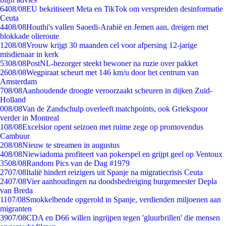
64
08/08
EU bekritiseert Meta en TikTok om verspreiden desinformatie
Ceuta
44
08/08
Houthi's vallen Saoedi-Arabië en Jemen aan, dreigen met
blokkade olieroute
12
08/08
Vrouw krijgt 30 maanden cel voor afpersing 12-jarige
misdienaar in kerk
53
08/08
PostNL-bezorger steekt bewoner na ruzie over pakket
26
08/08
Wegpiraat scheurt met 146 km/u door het centrum van
Amsterdam
7
08/08
Aanhoudende droogte veroorzaakt scheuren in dijken Zuid-
Holland
0
08/08
Van de Zandschulp overleeft matchpoints, ook Griekspoor
verder in Montreal
1
08/08
Excelsior opent seizoen met ruime zege op promovendus
Cambuur
2
08/08
Nieuw te streamen in augustus
4
08/08
Niewiadoma profiteert van pokerspel en grijpt geel op Ventoux
35
08/08
Random Pics van de Dag #1979
27
07/08
Italië hindert reizigers uit Spanje na migratiecrisis Ceuta
24
07/08
Vier aanhoudingen na doodsbedreiging burgemeester Depla
van Breda
11
07/08
Smokkelbende opgerold in Spanje, verdienden miljoenen aan
migranten
39
07/08
CDA en D66 willen ingrijpen tegen 'gluurbrillen' die mensen