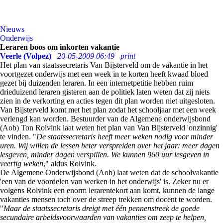
Nieuws
Onderwijs
Leraren boos om inkorten vakantie
Veerle (Volpez)
20-05-2009 06:49
print
Het plan van staatssecretaris Van Bijsterveld om de vakantie in het
voortgezet onderwijs met een week in te korten heeft kwaad bloed
gezet bij duizenden leraren. In een internetpetitie hebben ruim
drieduizend leraren gisteren aan de politiek laten weten dat zij niets
zien in de verkorting en acties tegen dit plan worden niet uitgesloten.
Van Bijsterveld komt met het plan zodat het schooljaar met een week
verlengd kan worden. Bestuurder van de Algemene onderwijsbond
(Aob) Ton Rolvink laat weten het plan van Van Bijsterveld 'onzinnig'
te vinden. "
De staatssecretaris heeft meer weken nodig voor minder
uren. Wij willen de lessen beter verspreiden over het jaar: meer dagen
lesgeven, minder dagen verspillen. We kunnen 960 uur lesgeven in
veertig weken
," aldus Rolvink.
De Algemene Onderwijsbond (Aob) laat weten dat de schoolvakantie
'een van de voordelen van werken in het onderwijs' is. Zeker nu er
volgens Rolvink een enorm lerarentekort aan komt, kunnen de lange
vakanties mensen toch over de streep trekken om docent te worden.
"
Maar de staatssecretaris dreigt met één pennenstreek de goede
secundaire arbeidsvoorwaarden van vakanties om zeep te helpen,