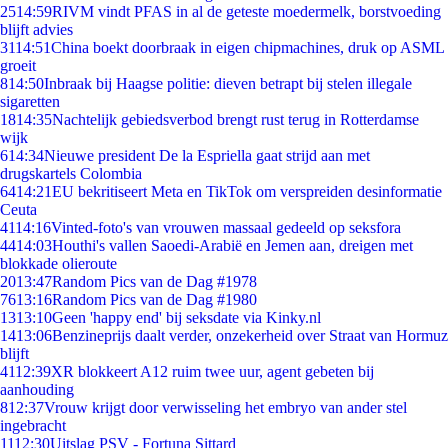
25
14:59
RIVM vindt PFAS in al de geteste moedermelk, borstvoeding
blijft advies
31
14:51
China boekt doorbraak in eigen chipmachines, druk op ASML
groeit
8
14:50
Inbraak bij Haagse politie: dieven betrapt bij stelen illegale
sigaretten
18
14:35
Nachtelijk gebiedsverbod brengt rust terug in Rotterdamse
wijk
6
14:34
Nieuwe president De la Espriella gaat strijd aan met
drugskartels Colombia
64
14:21
EU bekritiseert Meta en TikTok om verspreiden desinformatie
Ceuta
41
14:16
Vinted-foto's van vrouwen massaal gedeeld op seksfora
44
14:03
Houthi's vallen Saoedi-Arabië en Jemen aan, dreigen met
blokkade olieroute
20
13:47
Random Pics van de Dag #1978
76
13:16
Random Pics van de Dag #1980
13
13:10
Geen 'happy end' bij seksdate via Kinky.nl
14
13:06
Benzineprijs daalt verder, onzekerheid over Straat van Hormuz
blijft
41
12:39
XR blokkeert A12 ruim twee uur, agent gebeten bij
aanhouding
8
12:37
Vrouw krijgt door verwisseling het embryo van ander stel
ingebracht
11
12:30
Uitslag PSV - Fortuna Sittard