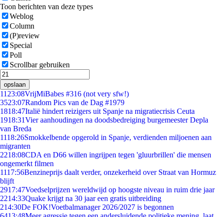
Toon berichten van deze types
Weblog
Column
(P)review
Special
Poll
Scrollbar gebruiken
opslaan
11
23:08
VrijMiBabes #316 (not very sfw!)
35
23:07
Random Pics van de Dag #1979
18
18:47
Italië hindert reizigers uit Spanje na migratiecrisis Ceuta
19
18:31
Vier aanhoudingen na doodsbedreiging burgemeester Depla
van Breda
11
18:26
Smokkelbende opgerold in Spanje, verdienden miljoenen aan
migranten
22
18:08
CDA en D66 willen ingrijpen tegen 'gluurbrillen' die mensen
ongemerkt filmen
11
17:56
Benzineprijs daalt verder, onzekerheid over Straat van Hormuz
blijft
29
17:47
Voedselprijzen wereldwijd op hoogste niveau in ruim drie jaar
22
14:33
Quake krijgt na 30 jaar een gratis uitbreiding
2
14:30
De FOK!Voetbalmanager 2026/2027 is begonnen
64
13:48
Meer agressie tegen een andersluidende politieke mening, laat