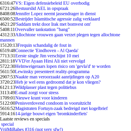
63
16:47
VS: Eigen defensiebeleid EU overbodig
67
21:26
Bestuurslid AEL in opspraak
84
08:08
Jennifer Lopez neemt jassendrager in dienst
65
00:52
Bestrijder Islamitische agressie zalig verklaard
46
21:20
'Saddam trekt door Irak met bomvest om'
54
08:11
Overvaller tankstation "bang"
43
12:33
Allochtone vrouwen gaan verzet plegen tegen allochtone
mannen
151
20:13
Frequin schandalig de fout in
65
19:48
Connectie 'Eindhoven - Al Qaeda'
77
13:31
Eerste single Jim verschijnt 10 mei
28
11:18
VVD'er Ayaan Hirsi Ali niet vervolgd
57
22:30
Helmweigeraars lopen risico om 'gevla'd' te worden
56
11:50
Lewinsky presenteert reality-programma
29
07:53
Naakte man veroorzaakt aanrijdingen op A20
37
20:23
Heb je wel eens gedroomd dat je kon vliegen?
61
21:13
Wildplasser plast tegen politiebus
31
13:49
E-mail zorgt voor stress
17
09:01
Nieuwe krant voor kinderen
51
22:00
Penisverdovend condoom in vooruitzicht
56
16:52
Magistraten Fortuyn-zaak bedreigd met kogelbrief
59
14:16
14-jarige bouwt eigen 'bromkinderfiets'
Laatste reviews en specials
special
VrijMiBabes #316 (not very sfw!)