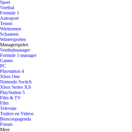
Sport
Voetbal
Formule 1
Autosport
Tennis
Wielrennen
Schaatsen
Wintersporten
Managerspelen
Voetbalmanager
Formule 1-manager
Games
PC
Playstation 4
Xbox One
Nintendo Switch
Xbox Series X|S
PlayStation 5
Film & TV
Film
Televisie
Trailers en Videos
Bioscoopagenda
Forum
Meer