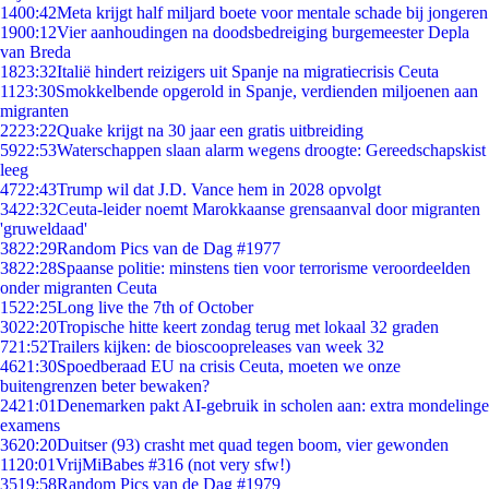
14
00:42
Meta krijgt half miljard boete voor mentale schade bij jongeren
19
00:12
Vier aanhoudingen na doodsbedreiging burgemeester Depla
van Breda
18
23:32
Italië hindert reizigers uit Spanje na migratiecrisis Ceuta
11
23:30
Smokkelbende opgerold in Spanje, verdienden miljoenen aan
migranten
22
23:22
Quake krijgt na 30 jaar een gratis uitbreiding
59
22:53
Waterschappen slaan alarm wegens droogte: Gereedschapskist
leeg
47
22:43
Trump wil dat J.D. Vance hem in 2028 opvolgt
34
22:32
Ceuta-leider noemt Marokkaanse grensaanval door migranten
'gruweldaad'
38
22:29
Random Pics van de Dag #1977
38
22:28
Spaanse politie: minstens tien voor terrorisme veroordeelden
onder migranten Ceuta
15
22:25
Long live the 7th of October
30
22:20
Tropische hitte keert zondag terug met lokaal 32 graden
7
21:52
Trailers kijken: de bioscoopreleases van week 32
46
21:30
Spoedberaad EU na crisis Ceuta, moeten we onze
buitengrenzen beter bewaken?
24
21:01
Denemarken pakt AI-gebruik in scholen aan: extra mondelinge
examens
36
20:20
Duitser (93) crasht met quad tegen boom, vier gewonden
11
20:01
VrijMiBabes #316 (not very sfw!)
35
19:58
Random Pics van de Dag #1979