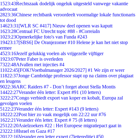
15
23:43
Rechtszaak dodelijk ongeluk uitgesteld vanwege vakantie
advocaat
28
23:36
Chinese rechtbank veroordeelt voormalige lokale functionaris
tot dood
146
23:31
[WLR SC #417] Nieuw deel openen was kaputt
16
23:28
Centraal FC Utrecht topic #88 - #CorreiaIn
10
23:23
Opmerkelijke foto's van Funda #243
194
23:17
[SBS6] De Oranjezomer #10 Helene je kan het niet stop
ermee
45
23:16
Jezelf gelukkig voelen als vrijgezelle vijftiger
19
23:07
Peter Faber is overleden
73
22:48
Afvallen met injecties #4
110
22:45
[FOK!Voetbalmanager 2026/2027] #1 We zijn er weer
118
22:37
Jonge Cambridge professor stapt op na claims over plagiaat
en leugens
90
22:36
ARC Raiders #7 - Don’t forget about Stella Montis
144
22:27
Verander één letter: Expert #91 (10 letters)
32
22:27
Congo verbiedt export van koper en kobalt, Europa zal
gevolgen voelen
51
22:23
Verander één letter: Expert #143 (9 letters)
182
22:22
Post hier zo vaak mogelijk om 22:22 uur #76
16
22:21
Verander één letter. Expert # 75 (8 letters)
251
22:20
Asielzoekers #22 : Het Europese migratiepact gaat in
232
22:18
Israel en Gaza #17
201
22:16
Verander een letter expert (7lettereditie) #50