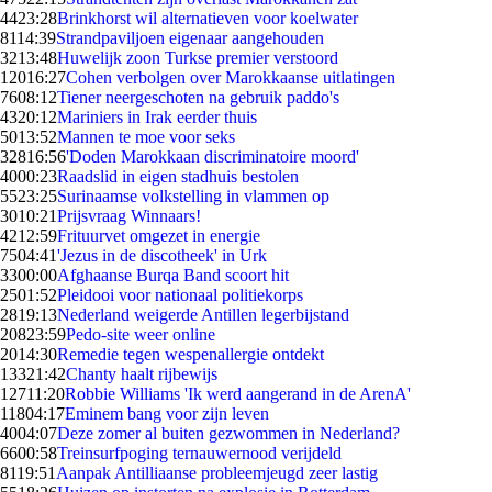
44
23:28
Brinkhorst wil alternatieven voor koelwater
81
14:39
Strandpaviljoen eigenaar aangehouden
32
13:48
Huwelijk zoon Turkse premier verstoord
120
16:27
Cohen verbolgen over Marokkaanse uitlatingen
76
08:12
Tiener neergeschoten na gebruik paddo's
43
20:12
Mariniers in Irak eerder thuis
50
13:52
Mannen te moe voor seks
328
16:56
'Doden Marokkaan discriminatoire moord'
40
00:23
Raadslid in eigen stadhuis bestolen
55
23:25
Surinaamse volkstelling in vlammen op
30
10:21
Prijsvraag Winnaars!
42
12:59
Frituurvet omgezet in energie
75
04:41
'Jezus in de discotheek' in Urk
33
00:00
Afghaanse Burqa Band scoort hit
25
01:52
Pleidooi voor nationaal politiekorps
28
19:13
Nederland weigerde Antillen legerbijstand
208
23:59
Pedo-site weer online
20
14:30
Remedie tegen wespenallergie ontdekt
133
21:42
Chanty haalt rijbewijs
127
11:20
Robbie Williams 'Ik werd aangerand in de ArenA'
118
04:17
Eminem bang voor zijn leven
40
04:07
Deze zomer al buiten gezwommen in Nederland?
66
00:58
Treinsurfpoging ternauwernood verijdeld
81
19:51
Aanpak Antilliaanse probleemjeugd zeer lastig