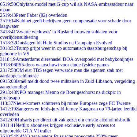
65
19:50
Onlyfans-model met G-cup wil als NASA-ambassadeur naar
maan
25
19:43
Peter Faber (82) overleden
25
19:14
Kabinet geeft bedrijven geen compensatie voor schade door
laagwater
24
18:41
'Zwarte weduwes' in Rusland trouwen soldaten voor
overlijdensuitkering
15
18:32
Ontslagen bij Halo Studios na Campaign Evolved
30
18:32
Trump grijpt weer in op automatisch staatsburgerschap bij
geboorte in VS
31
18:19
Amsterdams dierenasiel DOA overspoeld met babykonijntjes
19
18:06
PS5-doos waarschuwt voor einde fysieke games
23
17:58
OM eist TBS tegen verwarde man die agenten stak met
aardappelschilmesje
69
15:03
Israël meldt dood twee militairen in Zuid-Libanon, vergelding
aangekondigd
29
13:48
NPO-manager Menno de Boer geschorst na dickpic in
groepsapp
1
13:37
Nieuwkomers schitteren bij ruime Europese zege FC Twente
14
12:19
Zangeres en Idols-jurylid Jerney Kaagman op 79-jarige leeftijd
overleden
24
12:00
Huisarts per direct uit vak gezet om ernstig alcoholmisbruik
10
11:41
Netflix-abonnees krijgen exclusieve early access tot
uitgebreide GTA VI trailer
26
10:54
NAVO zet wegens Russische provocatie 250% meer