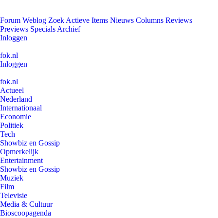
Forum
Weblog
Zoek
Actieve Items
Nieuws
Columns
Reviews
Previews
Specials
Archief
Inloggen
fok.nl
Inloggen
fok.nl
Actueel
Nederland
Internationaal
Economie
Politiek
Tech
Showbiz en Gossip
Opmerkelijk
Entertainment
Showbiz en Gossip
Muziek
Film
Televisie
Media & Cultuur
Bioscoopagenda