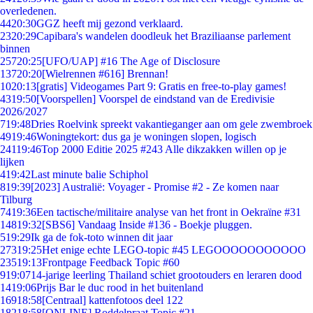
overledenen.
44
20:30
GGZ heeft mij gezond verklaard.
23
20:29
Capibara's wandelen doodleuk het Braziliaanse parlement
binnen
257
20:25
[UFO/UAP] #16 The Age of Disclosure
137
20:20
[Wielrennen #616] Brennan!
10
20:13
[gratis] Videogames Part 9: Gratis en free-to-play games!
43
19:50
[Voorspellen] Voorspel de eindstand van de Eredivisie
2026/2027
7
19:48
Dries Roelvink spreekt vakantieganger aan om gele zwembroek
49
19:46
Woningtekort: dus ga je woningen slopen, logisch
241
19:46
Top 2000 Editie 2025 #243 Alle dikzakken willen op je
lijken
4
19:42
Last minute balie Schiphol
8
19:39
[2023] Australië: Voyager - Promise #2 - Ze komen naar
Tilburg
74
19:36
Een tactische/militaire analyse van het front in Oekraïne #31
148
19:32
[SBS6] Vandaag Inside #136 - Boekje pluggen.
5
19:29
Ik ga de fok-toto winnen dit jaar
273
19:25
Het enige echte LEGO-topic #45 LEGOOOOOOOOOOO
235
19:13
Frontpage Feedback Topic #60
9
19:07
14-jarige leerling Thailand schiet grootouders en leraren dood
14
19:06
Prijs Bar le duc rood in het buitenland
169
18:58
[Centraal] kattenfotoos deel 122
182
18:58
[ONLINE] Roddelpraat Topic #21