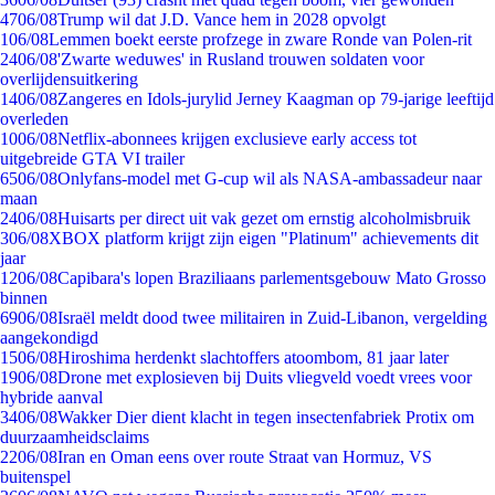
47
06/08
Trump wil dat J.D. Vance hem in 2028 opvolgt
1
06/08
Lemmen boekt eerste profzege in zware Ronde van Polen-rit
24
06/08
'Zwarte weduwes' in Rusland trouwen soldaten voor
overlijdensuitkering
14
06/08
Zangeres en Idols-jurylid Jerney Kaagman op 79-jarige leeftijd
overleden
10
06/08
Netflix-abonnees krijgen exclusieve early access tot
uitgebreide GTA VI trailer
65
06/08
Onlyfans-model met G-cup wil als NASA-ambassadeur naar
maan
24
06/08
Huisarts per direct uit vak gezet om ernstig alcoholmisbruik
3
06/08
XBOX platform krijgt zijn eigen "Platinum" achievements dit
jaar
12
06/08
Capibara's lopen Braziliaans parlementsgebouw Mato Grosso
binnen
69
06/08
Israël meldt dood twee militairen in Zuid-Libanon, vergelding
aangekondigd
15
06/08
Hiroshima herdenkt slachtoffers atoombom, 81 jaar later
19
06/08
Drone met explosieven bij Duits vliegveld voedt vrees voor
hybride aanval
34
06/08
Wakker Dier dient klacht in tegen insectenfabriek Protix om
duurzaamheidsclaims
22
06/08
Iran en Oman eens over route Straat van Hormuz, VS
buitenspel