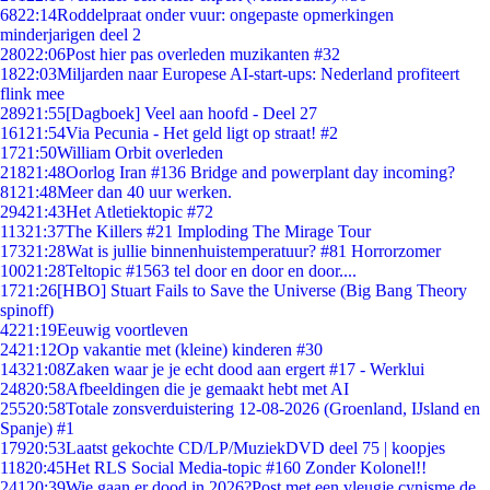
68
22:14
Roddelpraat onder vuur: ongepaste opmerkingen
minderjarigen deel 2
280
22:06
Post hier pas overleden muzikanten #32
18
22:03
Miljarden naar Europese AI-start-ups: Nederland profiteert
flink mee
289
21:55
[Dagboek] Veel aan hoofd - Deel 27
161
21:54
Via Pecunia - Het geld ligt op straat! #2
17
21:50
William Orbit overleden
218
21:48
Oorlog Iran #136 Bridge and powerplant day incoming?
81
21:48
Meer dan 40 uur werken.
294
21:43
Het Atletiektopic #72
113
21:37
The Killers #21 Imploding The Mirage Tour
173
21:28
Wat is jullie binnenhuistemperatuur? #81 Horrorzomer
100
21:28
Teltopic #1563 tel door en door en door....
17
21:26
[HBO] Stuart Fails to Save the Universe (Big Bang Theory
spinoff)
42
21:19
Eeuwig voortleven
24
21:12
Op vakantie met (kleine) kinderen #30
143
21:08
Zaken waar je je echt dood aan ergert #17 - Werklui
248
20:58
Afbeeldingen die je gemaakt hebt met AI
255
20:58
Totale zonsverduistering 12-08-2026 (Groenland, IJsland en
Spanje) #1
179
20:53
Laatst gekochte CD/LP/MuziekDVD deel 75 | koopjes
118
20:45
Het RLS Social Media-topic #160 Zonder Kolonel!!
241
20:39
Wie gaan er dood in 2026?Post met een vleugje cynisme de