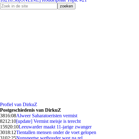
Profiel van DirkuZ
Postgeschiedenis van DirkuZ
38
16:08
Alweer Saharatoeristen vermist
82
12:10
[update] Vermist meisje is terecht
159
20:10
Leeuwarder maakt 11-jarige zwanger
30
18:12
Tientallen mensen onder de voet gelopen
31
02:25
Nunspeetse wethouder weg na rel