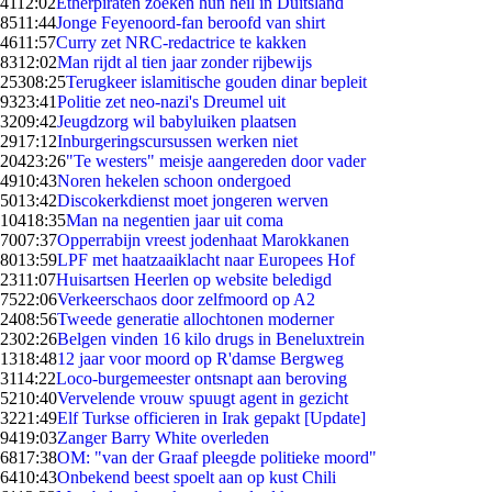
41
12:02
Etherpiraten zoeken hun heil in Duitsland
85
11:44
Jonge Feyenoord-fan beroofd van shirt
46
11:57
Curry zet NRC-redactrice te kakken
83
12:02
Man rijdt al tien jaar zonder rijbewijs
253
08:25
Terugkeer islamitische gouden dinar bepleit
93
23:41
Politie zet neo-nazi's Dreumel uit
32
09:42
Jeugdzorg wil babyluiken plaatsen
29
17:12
Inburgeringscursussen werken niet
204
23:26
"Te westers" meisje aangereden door vader
49
10:43
Noren hekelen schoon ondergoed
50
13:42
Discokerkdienst moet jongeren werven
104
18:35
Man na negentien jaar uit coma
70
07:37
Opperrabijn vreest jodenhaat Marokkanen
80
13:59
LPF met haatzaaiklacht naar Europees Hof
23
11:07
Huisartsen Heerlen op website beledigd
75
22:06
Verkeerschaos door zelfmoord op A2
24
08:56
Tweede generatie allochtonen moderner
23
02:26
Belgen vinden 16 kilo drugs in Beneluxtrein
13
18:48
12 jaar voor moord op R'damse Bergweg
31
14:22
Loco-burgemeester ontsnapt aan beroving
52
10:40
Vervelende vrouw spuugt agent in gezicht
32
21:49
Elf Turkse officieren in Irak gepakt [Update]
94
19:03
Zanger Barry White overleden
68
17:38
OM: "van der Graaf pleegde politieke moord"
64
10:43
Onbekend beest spoelt aan op kust Chili