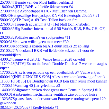
257
00:47
Hennie van der Most failliet verklaard
184
00:46
[RTL] B&B vol liefde 6de seizoen #4
273
00:44
De Avondetappe #176 - Met Ellen ten Damme.
4
00:40
Het gezellige Eurojackpot KNVB Bekertopic 2026/27 #1
58
00:39
[ATP Tour] #169 Tosti Tallon back on fire
276
00:37
Tropisch aquarium #73 - Het blijft toch kriebelen.
186
00:35
Big Brother International # 56 Worlds RLS, BBs, GH, GF,
OT
202
00:32
Politieke meme's en spotprenten #11
92
00:31
Vrouwen willen geen man meer #30
95
00:30
Koopzegels sparen bij AH duurt straks 2x zo lang
251
00:27
[Videoland] B&B vol liefde 6de seizoen #1 voor de
vooruitkijkers
43
00:24
Trump wil dat J.D. Vance hem in 2028 opvolgt
117
00:23
[MTV] Ex on the beach Double Dutch #17 wederom aapjes
kijken
177
00:22
Ajax is een parodie op een voetbalclub #7 Vuurwerkjes
60
00:19
[INFLUENCERS #296] Alles is welkom kneuzing of breuk
115
00:18
[SBS6] De Bondgenoten #318 Een klein kusje moet kunnen
172
00:16
Vandaag 40 jaar geleden... #3
144
00:06
Migranten breken door grens naar Ceuta in Spanje,l #10
65
00:01
Aanbrengen mechanische ventilatie zinvol in oud huis?
13
23:57
Spaanse kust onder vuur van Portugese oorlogsschepen: 120
gewonden
38
23:54
[2026/2027] Eredivisietoto #1