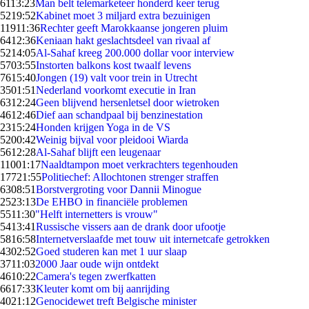
61
13:23
Man belt telemarketeer honderd keer terug
52
19:52
Kabinet moet 3 miljard extra bezuinigen
119
11:36
Rechter geeft Marokkaanse jongeren pluim
64
12:36
Keniaan hakt geslachtsdeel van rivaal af
52
14:05
Al-Sahaf kreeg 200.000 dollar voor interview
57
03:55
Instorten balkons kost twaalf levens
76
15:40
Jongen (19) valt voor trein in Utrecht
35
01:51
Nederland voorkomt executie in Iran
63
12:24
Geen blijvend hersenletsel door wietroken
46
12:46
Dief aan schandpaal bij benzinestation
23
15:24
Honden krijgen Yoga in de VS
52
00:42
Weinig bijval voor pleidooi Wiarda
56
12:28
Al-Sahaf blijft een leugenaar
110
01:17
Naaldtampon moet verkrachters tegenhouden
177
21:55
Politiechef: Allochtonen strenger straffen
63
08:51
Borstvergroting voor Dannii Minogue
25
23:13
De EHBO in financiële problemen
55
11:30
"Helft internetters is vrouw"
54
13:41
Russische vissers aan de drank door ufootje
58
16:58
Internetverslaafde met touw uit internetcafe getrokken
43
02:52
Goed studeren kan met 1 uur slaap
37
11:03
2000 Jaar oude wijn ontdekt
46
10:22
Camera's tegen zwerfkatten
66
17:33
Kleuter komt om bij aanrijding
40
21:12
Genocidewet treft Belgische minister