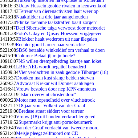
55
18:26
Huizen op instorten na explosie in Rotterdam
106
16:33
Uday Hussein gooide rivalen in leeuwenkooi
180
17:43
Terreur van dierenactivisten laait weer op
47
18:18
Naaktrijder na drie jaar aangehouden
40
17:34
'Flinke toename taakstraffen baart zorgen'
60
11:47
Deel Siberische taiga verwoest door meteoriet
62
01:28
Foto's Uday en Qusay Hoessein vrijgegeven
141
10:59
Blokker haalt wederom uit naar illegalen
71
19:39
Rechter gooit hamer naar verdachte
52
21:08
SBS6 betaalde winkeldief om verhaal te doen
64
15:19
Column: Betaal jij mijn boete?
109
16:07
NS willen drempelbedrag kaartje aan loket
64
00:01
LBR: AEL wordt negatief benaderd
135
09:34
Vier verdachten in zaak gedode Tilburger (18)
48
13:37
Dronken man kust slang: beiden sterven
26
09:37
Advocaat Krekar wil Donner aanklagen
24
16:41
Vrouw bestolen door nep KPN-monteurs
333
22:19
''Islam overwint christendom''
69
00:23
Motor met topsnelheid over vluchtstrook
132
21:17
18 jaar voor Volkert van der Graaf
225
19:00
Bredase straat siddert voor terreur
74
10:20
Vrouw (18) uit handen verkrachter gered
157
19:52
Supermarkt krijgt anti-pornokeurmerk
63
10:49
Van der Graaf verdacht van tweede moord
95
21:40
Meisje pleegt zelfmoord om CD