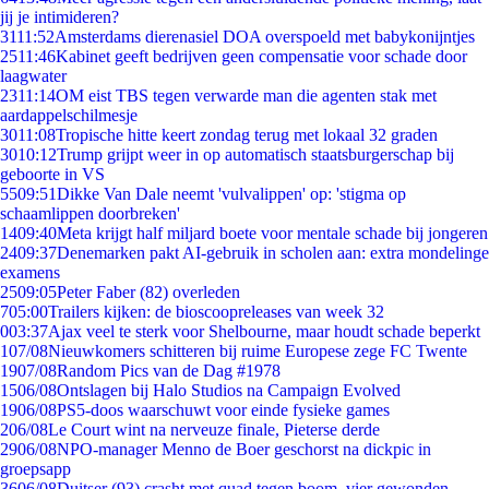
jij je intimideren?
31
11:52
Amsterdams dierenasiel DOA overspoeld met babykonijntjes
25
11:46
Kabinet geeft bedrijven geen compensatie voor schade door
laagwater
23
11:14
OM eist TBS tegen verwarde man die agenten stak met
aardappelschilmesje
30
11:08
Tropische hitte keert zondag terug met lokaal 32 graden
30
10:12
Trump grijpt weer in op automatisch staatsburgerschap bij
geboorte in VS
55
09:51
Dikke Van Dale neemt 'vulvalippen' op: 'stigma op
schaamlippen doorbreken'
14
09:40
Meta krijgt half miljard boete voor mentale schade bij jongeren
24
09:37
Denemarken pakt AI-gebruik in scholen aan: extra mondelinge
examens
25
09:05
Peter Faber (82) overleden
7
05:00
Trailers kijken: de bioscoopreleases van week 32
0
03:37
Ajax veel te sterk voor Shelbourne, maar houdt schade beperkt
1
07/08
Nieuwkomers schitteren bij ruime Europese zege FC Twente
19
07/08
Random Pics van de Dag #1978
15
06/08
Ontslagen bij Halo Studios na Campaign Evolved
19
06/08
PS5-doos waarschuwt voor einde fysieke games
2
06/08
Le Court wint na nerveuze finale, Pieterse derde
29
06/08
NPO-manager Menno de Boer geschorst na dickpic in
groepsapp
36
06/08
Duitser (93) crasht met quad tegen boom, vier gewonden