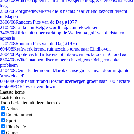
59
06/08
Waterschappen slaan alarm wegens droogte: Gereedschapskist
leeg
23
06/08
Zorgmedewerkster die 's nachts haar vriend bezocht terecht
ontslagen
38
06/08
Random Pics van de Dag #1977
21
05/08
Tanken in België wordt nóg aantrekkelijker
34
05/08
Dirk sluit supermarkt op de Wallen na golf van diefstal en
agressie
12
05/08
Random Pics van de Dag #1976
6
04/08
Kraftwerk brengt ruimteschip terug naar Eindhoven
20
04/08
Apple vecht Britse eis tot inbouwen backdoor in iCloud aan
85
04/08
'Witte' mannen discrimineren is volgens OM geen enkel
probleem
34
04/08
Ceuta-leider noemt Marokkaanse grensaanval door migranten
'gruweldaad'
6
04/08
Grote natuurbrand Boschhuizerbergen groeit naar 100 hectare
6
04/08
FOK! was even down
Laatste items
Laatste items
Toon berichten uit deze thema's
Actueel
Entertainment
Sport
Film & Tv
Games