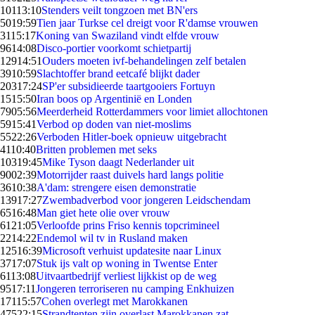
101
13:10
Stenders veilt tongzoen met BN'ers
50
19:59
Tien jaar Turkse cel dreigt voor R'damse vrouwen
31
15:17
Koning van Swaziland vindt elfde vrouw
96
14:08
Disco-portier voorkomt schietpartij
129
14:51
Ouders moeten ivf-behandelingen zelf betalen
39
10:59
Slachtoffer brand eetcafé blijkt dader
203
17:24
SP'er subsidieerde taartgooiers Fortuyn
15
15:50
Iran boos op Argentinië en Londen
79
05:56
Meerderheid Rotterdammers voor limiet allochtonen
59
15:41
Verbod op doden van niet-moslims
55
22:26
Verboden Hitler-boek opnieuw uitgebracht
41
10:40
Britten problemen met seks
103
19:45
Mike Tyson daagt Nederlander uit
90
02:39
Motorrijder raast duivels hard langs politie
36
10:38
A'dam: strengere eisen demonstratie
139
17:27
Zwembadverbod voor jongeren Leidschendam
65
16:48
Man giet hete olie over vrouw
61
21:05
Verloofde prins Friso kennis topcrimineel
22
14:22
Endemol wil tv in Rusland maken
125
16:39
Microsoft verhuist updatesite naar Linux
37
17:07
Stuk ijs valt op woning in Twentse Enter
61
13:08
Uitvaartbedrijf verliest lijkkist op de weg
95
17:11
Jongeren terroriseren nu camping Enkhuizen
171
15:57
Cohen overlegt met Marokkanen
475
22:15
Strandtenten zijn overlast Marokkanen zat