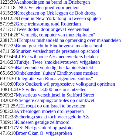
12
23:39
Aanhoudingen na brand in Driebergen
22
11:18
TNO: Vet eten goed voor peuters
43
15:26
Kroegbazen op Urk leggen de Bob droog
102
12:29
Trend in New York: tong in tweeën splijten
57
19:52
Grote treinstoring rond Rotterdam
47
17:17
Twee doden door ongeval Veenendaal
137
14:26
"Vernietig computer van muziekpiraten"
238
17:34
Echtpaar mishandeld na opmerking over mishandelen
50
12:25
Brand gesticht in Eindhovense moslimschool
47
11:59
Snurken verslechtert de prestaties op school
80
19:46
LPF'er wil boete AH-medewerkers betalen
24
16:23
Turkije: Twee 'smokkelvrouwen' vrijgelaten
44
13:56
Balkenende verdedigt het kabinetsbeleid
65
16:38
Onbekenden 'sluiten' Eindhovense moskee
69
19:30
''Integratie van Roma-zigeuners zinloos''
44
10:00
Rob Oudkerk wil progressieve volkspartij oprichten
108
13:43
VS willen 13.000 moslims uitzetten
50
09:27
Mysterieus verschijnsel in Stafford Street
18
20:39
Strengere campingcontroles op drankwet
97
11:25
AEL roept op om Israel te boycotten
50
02:23
Archeologen moeten drol repareren
21
02:28
Scheringa steekt toch weer geld in AZ
73
09:15
Kinderen getuige zelfmoord
60
01:17
VS: Niet gesluierd op pasfoto
47
16:10
Broer Okan O. vrijgesproken