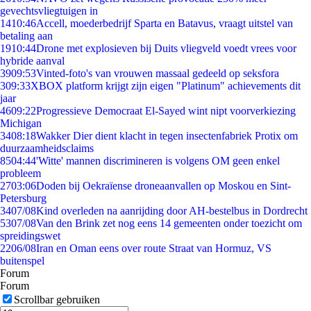
gevechtsvliegtuigen in
14
10:46
Accell, moederbedrijf Sparta en Batavus, vraagt uitstel van
betaling aan
19
10:44
Drone met explosieven bij Duits vliegveld voedt vrees voor
hybride aanval
39
09:53
Vinted-foto's van vrouwen massaal gedeeld op seksfora
3
09:33
XBOX platform krijgt zijn eigen "Platinum" achievements dit
jaar
46
09:22
Progressieve Democraat El-Sayed wint nipt voorverkiezing
Michigan
34
08:18
Wakker Dier dient klacht in tegen insectenfabriek Protix om
duurzaamheidsclaims
85
04:44
'Witte' mannen discrimineren is volgens OM geen enkel
probleem
27
03:06
Doden bij Oekraïense droneaanvallen op Moskou en Sint-
Petersburg
34
07/08
Kind overleden na aanrijding door AH-bestelbus in Dordrecht
53
07/08
Van den Brink zet nog eens 14 gemeenten onder toezicht om
spreidingswet
22
06/08
Iran en Oman eens over route Straat van Hormuz, VS
buitenspel
Forum
Forum
Scrollbar gebruiken