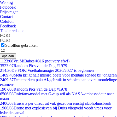
Weblog
Fotoboek
Prijsvragen
Contact
Colofon
Feedback
Tip de redactie
FOK!
FOK!
Scrollbar gebruiken
opslaan
11
23:08
VrijMiBabes #316 (not very sfw!)
35
23:07
Random Pics van de Dag #1979
2
14:30
De FOK!Voetbalmanager 2026/2027 is begonnen
14
09:40
Meta krijgt half miljard boete voor mentale schade bij jongeren
24
09:37
Denemarken pakt AI-gebruik in scholen aan: extra mondelinge
examens
19
07/08
Random Pics van de Dag #1978
65
06/08
Onlyfans-model met G-cup wil als NASA-ambassadeur naar
maan
24
06/08
Huisarts per direct uit vak gezet om ernstig alcoholmisbruik
19
06/08
Drone met explosieven bij Duits vliegveld voedt vrees voor
hybride aanval