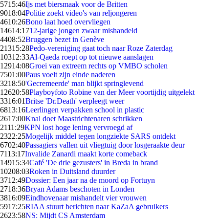
57
15:46
Ijs met biersmaak voor de Britten
90
18:04
Politie zoekt video's van reljongeren
46
10:26
Bono laat hoed overvliegen
146
14:17
12-jarige jongen zwaar mishandeld
44
08:52
Bruggen bezet in Genève
213
15:28
Pedo-vereniging gaat toch naar Roze Zaterdag
103
12:33
Al-Qaeda roept op tot nieuwe aanslagen
129
14:08
Groei van extreem rechts op VMBO scholen
75
01:00
Paus voelt zijn einde naderen
32
18:50
'Gecremeerde' man blijkt springlevend
126
20:58
Playboyfoto Robine van der Meer voortijdig uitgelekt
33
16:01
Britse 'Dr.Death' verpleegt weer
68
13:16
Leerlingen verpakken school in plastic
26
17:00
Knal doet Maastrichtenaren schrikken
21
11:29
KPN lost hoge lening vervroegd af
23
22:25
Mogelijk middel tegen longziekte SARS ontdekt
67
02:40
Passagiers vallen uit vliegtuig door losgeraakte deur
71
13:17
Invalide Zanardi maakt korte comeback
149
15:34
Café 'De drie gezusters' in Breda in brand
102
08:03
Roken in Duitsland duurder
37
12:49
Dossier: Een jaar na de moord op Fortuyn
27
18:36
Bryan Adams beschoten in Londen
38
16:09
Eindhovenaar mishandelt vier vrouwen
59
17:25
RIAA stuurt berichten naar KaZaA gebruikers
26
23:58
NS: Mijdt CS Amsterdam