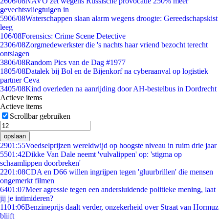
26
06/08
NAVO zet wegens Russische provocatie 250% meer
gevechtsvliegtuigen in
59
06/08
Waterschappen slaan alarm wegens droogte: Gereedschapskist
leeg
1
06/08
Forensics: Crime Scene Detective
23
06/08
Zorgmedewerkster die 's nachts haar vriend bezocht terecht
ontslagen
38
06/08
Random Pics van de Dag #1977
18
05/08
Datalek bij Bol en de Bijenkorf na cyberaanval op logistiek
partner Ceva
34
05/08
Kind overleden na aanrijding door AH-bestelbus in Dordrecht
Actieve items
Actieve items
Scrollbar gebruiken
opslaan
29
01:55
Voedselprijzen wereldwijd op hoogste niveau in ruim drie jaar
55
01:42
Dikke Van Dale neemt 'vulvalippen' op: 'stigma op
schaamlippen doorbreken'
22
01:08
CDA en D66 willen ingrijpen tegen 'gluurbrillen' die mensen
ongemerkt filmen
64
01:07
Meer agressie tegen een andersluidende politieke mening, laat
jij je intimideren?
11
01:06
Benzineprijs daalt verder, onzekerheid over Straat van Hormuz
blijft