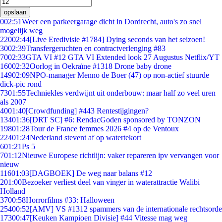
opslaan
0
02:51
Weer een parkeergarage dicht in Dordrecht, auto's zo snel
mogelijk weg
220
02:44
[Live Eredivisie #1784] Dying seconds van het seizoen!
30
02:39
Transfergeruchten en contractverlenging #83
70
02:33
GTA VI #12 GTA VI Extended look 27 Augustus Netflix/YT
160
02:32
Oorlog in Oekraïne #1318 Drone baby drone
149
02:09
NPO-manager Menno de Boer (47) op non-actief stuurde
dick-pic rond
73
01:55
Techniekles verdwijnt uit onderbouw: maar half zo veel uren
als 2007
40
01:40
[Crowdfunding] #443 Rentestijgingen?
134
01:36
[DRT SC] #6: RendacGoden sponsored by TONZON
198
01:28
Tour de France femmes 2026 #4 op de Ventoux
224
01:24
Nederland stevent af op watertekort
6
01:21
Ps 5
7
01:12
Nieuwe Europese richtlijn: vaker repareren ipv vervangen voor
nieuw
116
01:03
[DAGBOEK] De weg naar balans #12
2
01:00
Bezoeker verliest deel van vinger in waterattractie Walibi
Holland
37
00:58
Horrorfilms #33: Halloween
254
00:52
[AMV] VS #1312 spammers van de internationale rechtsorde
173
00:47
[Keuken Kampioen Divisie] #44 Vitesse mag weg