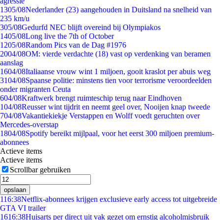
agressie
13
05/08
Nederlander (23) aangehouden in Duitsland na snelheid van
235 km/u
3
05/08
Gedurfd NEC blijft overeind bij Olympiakos
14
05/08
Long live the 7th of October
12
05/08
Random Pics van de Dag #1976
20
04/08
OM: vierde verdachte (18) vast op verdenking van beramen
aanslag
16
04/08
Italiaanse vrouw wint 1 miljoen, gooit kraslot per abuis weg
31
04/08
Spaanse politie: minstens tien voor terrorisme veroordeelden
onder migranten Ceuta
6
04/08
Kraftwerk brengt ruimteschip terug naar Eindhoven
1
04/08
Reusser wint tijdrit en neemt geel over, Nooijen knap tweede
7
04/08
Vakantiekiekje Verstappen en Wolff voedt geruchten over
Mercedes-overstap
18
04/08
Spotify bereikt mijlpaal, voor het eerst 300 miljoen premium-
abonnees
Actieve items
Actieve items
Scrollbar gebruiken
opslaan
1
16:38
Netflix-abonnees krijgen exclusieve early access tot uitgebreide
GTA VI trailer
16
16:38
Huisarts per direct uit vak gezet om ernstig alcoholmisbruik