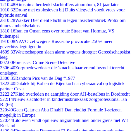
12
10:48
Hiroshima herdenkt slachtoffers atoombom, 81 jaar later
10
10:32
Drone met explosieven bij Duits vliegveld voedt vrees voor
hybride aanval
28
10:28
Wakker Dier dient klacht in tegen insectenfabriek Protix om
duurzaamheidsclaims
18
10:16
Iran en Oman eens over route Straat van Hormuz, VS
buitenspel
19
10:08
NAVO zet wegens Russische provocatie 250% meer
gevechtsvliegtuigen in
46
09:33
Waterschappen slaan alarm wegens droogte: Gereedschapskist
leeg
0
07:00
Forensics: Crime Scene Detective
23
06:40
Zorgmedewerkster die 's nachts haar vriend bezocht terecht
ontslagen
33
00:35
Random Pics van de Dag #1977
18
22:40
Datalek bij Bol en de Bijenkorf na cyberaanval op logistiek
partner Ceva
32
22:27
Kind overleden na aanrijding door AH-bestelbus in Dordrecht
5
22:14
Nieuw slachtoffer in kindermisbruikzaak zorgprofessional Jan
B. (66)
3
20:49
Geen Qatar en Abu Dhabi? Dan eindigt Formule 1-seizoen
mogelijk in Europa
5
20:44
Litouwen vindt opnieuw migrantentunnel onder grens met Wit-
Rusland
44
20:34
Progressieve Democraat El-Sayed wint nipt voorverkiezing