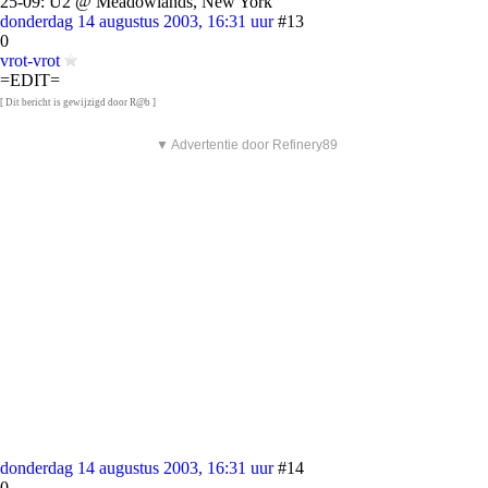
25-09: U2 @ Meadowlands, New York
donderdag 14 augustus 2003, 16:31 uur
#13
0
vrot-vrot
=EDIT=
[ Dit bericht is gewijzigd door R@b ]
▼ Advertentie door Refinery89
donderdag 14 augustus 2003, 16:31 uur
#14
0