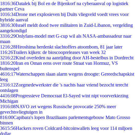
18
16:36
Datalek bij Bol en de Bijenkorf na cyberaanval op logistiek
partner Ceva
10
16:34
Drone met explosieven bij Duits vliegveld voedt vrees voor
hybride aanval
38
16:30
Israël meldt dood twee militairen in Zuid-Libanon, vergelding
aangekondigd
33
16:29
Onlyfans-model met G-cup wil als NASA-ambassadeur naar
maan
12
16:28
Hiroshima herdenkt slachtoffers atoombom, 81 jaar later
1
16:26
Trailers kijken: de bioscoopreleases van week 32
32
16:22
Kind overleden na aanrijding door AH-bestelbus in Dordrecht
18
16:20
Iran en Oman eens over route Straat van Hormuz, VS
buitenspel
46
16:17
Waterschappen slaan alarm wegens droogte: Gereedschapskist
leeg
23
16:12
Zorgmedewerkster die 's nachts haar vriend bezocht terecht
ontslagen
44
16:08
Progressieve Democraat El-Sayed wint nipt voorverkiezing
Michigan
19
16:08
NAVO zet wegens Russische provocatie 250% meer
gevechtsvliegtuigen in
8
16:00
Capibara's lopen Braziliaans parlementsgebouw Mato Grosso
binnen
36
15:56
Hackers roven Coldcard-bitcoinwallets leeg voor 114 miljoen
dollar