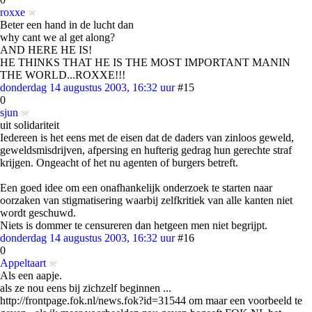
roxxe
Beter een hand in de lucht dan
why cant we al get along?
AND HERE HE IS!
HE THINKS THAT HE IS THE MOST IMPORTANT MANIN
THE WORLD...ROXXE!!!
donderdag 14 augustus 2003, 16:32 uur
#15
0
sjun
uit solidariteit
Iedereen is het eens met de eisen dat de daders van zinloos geweld,
geweldsmisdrijven, afpersing en hufterig gedrag hun gerechte straf
krijgen. Ongeacht of het nu agenten of burgers betreft.
Een goed idee om een onafhankelijk onderzoek te starten naar
oorzaken van stigmatisering waarbij zelfkritiek van alle kanten niet
wordt geschuwd.
Niets is dommer te censureren dan hetgeen men niet begrijpt.
donderdag 14 augustus 2003, 16:32 uur
#16
0
Appeltaart
Als een aapje.
als ze nou eens bij zichzelf beginnen ...
http://frontpage.fok.nl/news.fok?id=31544 om maar een voorbeeld te