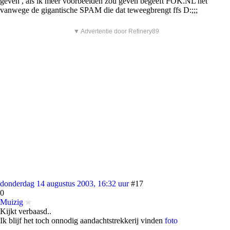
geven , als ik meer voorbeelden zou geven begeeft FOK.NL het
vanwege de gigantische SPAM die dat teweegbrengt ffs D:;;;
▼ Advertentie door Refinery89
donderdag 14 augustus 2003, 16:32 uur
#17
0
Muizig
Kijkt verbaasd..
Ik blijf het toch onnodig aandachtstrekkerij vinden
foto