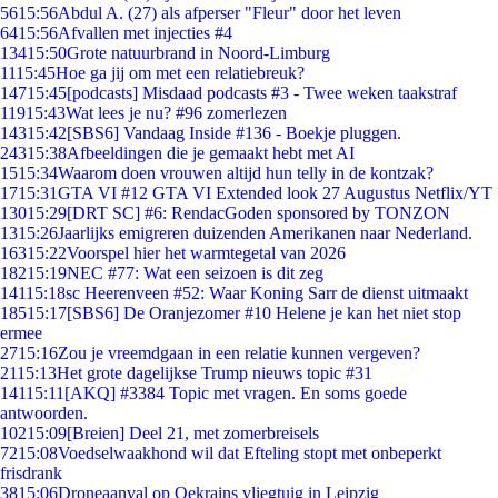
56
15:56
Abdul A. (27) als afperser "Fleur" door het leven
64
15:56
Afvallen met injecties #4
134
15:50
Grote natuurbrand in Noord-Limburg
11
15:45
Hoe ga jij om met een relatiebreuk?
147
15:45
[podcasts] Misdaad podcasts #3 - Twee weken taakstraf
119
15:43
Wat lees je nu? #96 zomerlezen
143
15:42
[SBS6] Vandaag Inside #136 - Boekje pluggen.
243
15:38
Afbeeldingen die je gemaakt hebt met AI
15
15:34
Waarom doen vrouwen altijd hun telly in de kontzak?
17
15:31
GTA VI #12 GTA VI Extended look 27 Augustus Netflix/YT
130
15:29
[DRT SC] #6: RendacGoden sponsored by TONZON
13
15:26
Jaarlijks emigreren duizenden Amerikanen naar Nederland.
163
15:22
Voorspel hier het warmtegetal van 2026
182
15:19
NEC #77: Wat een seizoen is dit zeg
141
15:18
sc Heerenveen #52: Waar Koning Sarr de dienst uitmaakt
185
15:17
[SBS6] De Oranjezomer #10 Helene je kan het niet stop
ermee
27
15:16
Zou je vreemdgaan in een relatie kunnen vergeven?
21
15:13
Het grote dagelijkse Trump nieuws topic #31
141
15:11
[AKQ] #3384 Topic met vragen. En soms goede
antwoorden.
102
15:09
[Breien] Deel 21, met zomerbreisels
72
15:08
Voedselwaakhond wil dat Efteling stopt met onbeperkt
frisdrank
38
15:06
Droneaanval op Oekrains vliegtuig in Leipzig