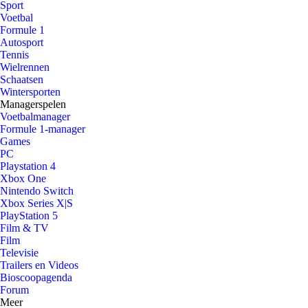
Sport
Voetbal
Formule 1
Autosport
Tennis
Wielrennen
Schaatsen
Wintersporten
Managerspelen
Voetbalmanager
Formule 1-manager
Games
PC
Playstation 4
Xbox One
Nintendo Switch
Xbox Series X|S
PlayStation 5
Film & TV
Film
Televisie
Trailers en Videos
Bioscoopagenda
Forum
Meer