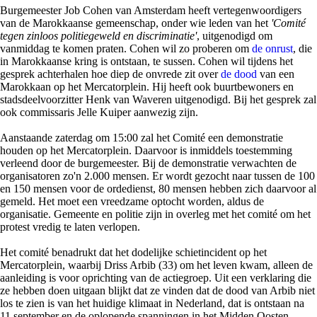
Burgemeester Job Cohen van Amsterdam heeft vertegenwoordigers
van de Marokkaanse gemeenschap, onder wie leden van het
'Comité
tegen zinloos politiegeweld en discriminatie'
, uitgenodigd om
vanmiddag te komen praten. Cohen wil zo proberen om
de onrust
, die
in Marokkaanse kring is ontstaan, te sussen. Cohen wil tijdens het
gesprek achterhalen hoe diep de onvrede zit over
de dood
van een
Marokkaan op het Mercatorplein. Hij heeft ook buurtbewoners en
stadsdeelvoorzitter Henk van Waveren uitgenodigd. Bij het gesprek zal
ook commissaris Jelle Kuiper aanwezig zijn.
Aanstaande zaterdag om 15:00 zal het Comité een demonstratie
houden op het Mercatorplein. Daarvoor is inmiddels toestemming
verleend door de burgemeester. Bij de demonstratie verwachten de
organisatoren zo'n 2.000 mensen. Er wordt gezocht naar tussen de 100
en 150 mensen voor de ordedienst, 80 mensen hebben zich daarvoor al
gemeld. Het moet een vreedzame optocht worden, aldus de
organisatie. Gemeente en politie zijn in overleg met het comité om het
protest vredig te laten verlopen.
Het comité benadrukt dat het dodelijke schietincident op het
Mercatorplein, waarbij Driss Arbib (33) om het leven kwam, alleen de
aanleiding is voor oprichting van de actiegroep. Uit een verklaring die
ze hebben doen uitgaan blijkt dat ze vinden dat de dood van Arbib niet
los te zien is van het huidige klimaat in Nederland, dat is ontstaan na
11 september en de oplopende spanningen in het Midden Oosten.