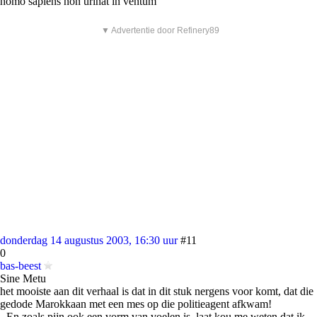
homo sapiens non urinat in ventum
▼ Advertentie door Refinery89
donderdag 14 augustus 2003, 16:30 uur
#11
0
bas-beest
Sine Metu
het mooiste aan dit verhaal is dat in dit stuk nergens voor komt, dat die
gedode Marokkaan met een mes op die politieagent afkwam!
- En zoals pijn ook een vorm van voelen is, laat kou me weten dat ik