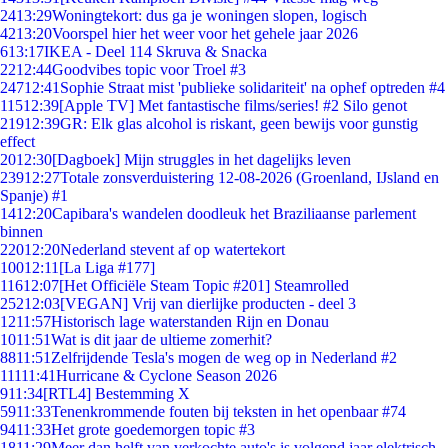
24
13:29
Woningtekort: dus ga je woningen slopen, logisch
42
13:20
Voorspel hier het weer voor het gehele jaar 2026
6
13:17
IKEA - Deel 114 Skruva & Snacka
22
12:44
Goodvibes topic voor Troel #3
247
12:41
Sophie Straat mist 'publieke solidariteit' na ophef optreden #4
115
12:39
[Apple TV] Met fantastische films/series! #2 Silo genot
219
12:39
GR: Elk glas alcohol is riskant, geen bewijs voor gunstig
effect
20
12:30
[Dagboek] Mijn struggles in het dagelijks leven
239
12:27
Totale zonsverduistering 12-08-2026 (Groenland, IJsland en
Spanje) #1
14
12:20
Capibara's wandelen doodleuk het Braziliaanse parlement
binnen
220
12:20
Nederland stevent af op watertekort
100
12:11
[La Liga #177]
116
12:07
[Het Officiële Steam Topic #201] Steamrolled
252
12:03
[VEGAN] Vrij van dierlijke producten - deel 3
12
11:57
Historisch lage waterstanden Rijn en Donau
10
11:51
Wat is dit jaar de ultieme zomerhit?
88
11:51
Zelfrijdende Tesla's mogen de weg op in Nederland #2
111
11:41
Hurricane & Cyclone Season 2026
9
11:34
[RTL4] Bestemming X
59
11:33
Tenenkrommende fouten bij teksten in het openbaar #74
94
11:33
Het grote goedemorgen topic #3
18
11:29
Meer dan helft van verkochte auto's is volgend jaar elektrisch