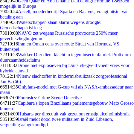
834
20:49
Geen Qatar en Abu Dhabi? Dan eindigt Formule 1-seizoen
mogelijk in Europa
790
20:24
Accell, moederbedrijf Sparta en Batavus, vraagt uitstel van
betaling aan
744
09:33
Waterschappen slaan alarm wegens droogte:
Gereedschapskist leeg
730
10:08
NAVO zet wegens Russische provocatie 250% meer
gevechtsvliegtuigen in
727
10:16
Iran en Oman eens over route Straat van Hormuz, VS
buitenspel
723
10:28
Wakker Dier dient klacht in tegen insectenfabriek Protix om
duurzaamheidsclaims
711
10:32
Drone met explosieven bij Duits vliegveld voedt vrees voor
hybride aanval
701
22:14
Nieuw slachtoffer in kindermisbruikzaak zorgprofessional
Jan B. (66)
665
14:35
Onlyfans-model met G-cup wil als NASA-ambassadeur naar
maan
663
07:00
Forensics: Crime Scene Detective
647
11:27
Capibara's lopen Braziliaans parlementsgebouw Mato Grosso
binnen
602
14:09
Huisarts per direct uit vak gezet om ernstig alcoholmisbruik
585
10:59
Israël meldt dood twee militairen in Zuid-Libanon,
vergelding aangekondigd