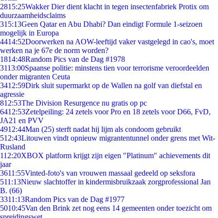
28
15:25
Wakker Dier dient klacht in tegen insectenfabriek Protix om
duurzaamheidsclaims
3
15:13
Geen Qatar en Abu Dhabi? Dan eindigt Formule 1-seizoen
mogelijk in Europa
44
14:52
Doorwerken na AOW-leeftijd vaker vastgelegd in cao's, moet
werken na je 67e de norm worden?
18
14:48
Random Pics van de Dag #1978
31
13:00
Spaanse politie: minstens tien voor terrorisme veroordeelden
onder migranten Ceuta
34
12:59
Dirk sluit supermarkt op de Wallen na golf van diefstal en
agressie
8
12:53
The Division Resurgence nu gratis op pc
64
12:53
Zetelpeiling: 24 zetels voor Pro en 18 zetels voor D66, FvD,
JA21 en PVV
49
12:44
Man (25) sterft nadat hij lijm als condoom gebruikt
5
12:43
Litouwen vindt opnieuw migrantentunnel onder grens met Wit-
Rusland
1
12:20
XBOX platform krijgt zijn eigen "Platinum" achievements dit
jaar
36
11:55
Vinted-foto's van vrouwen massaal gedeeld op seksfora
5
11:13
Nieuw slachtoffer in kindermisbruikzaak zorgprofessional Jan
B. (66)
33
11:13
Random Pics van de Dag #1977
50
10:45
Van den Brink zet nog eens 14 gemeenten onder toezicht om
spreidingswet