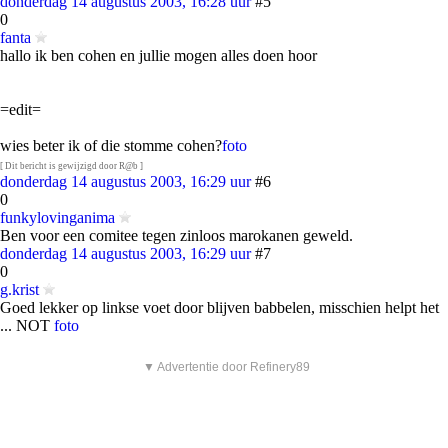
donderdag 14 augustus 2003, 16:28 uur
#5
0
fanta
hallo ik ben cohen en jullie mogen alles doen hoor
=edit=
wies beter ik of die stomme cohen?
foto
[ Dit bericht is gewijzigd door R@b ]
donderdag 14 augustus 2003, 16:29 uur
#6
0
funkylovinganima
Ben voor een comitee tegen zinloos marokanen geweld.
donderdag 14 augustus 2003, 16:29 uur
#7
0
g.krist
Goed lekker op linkse voet door blijven babbelen, misschien helpt het
... NOT
foto
▼ Advertentie door Refinery89