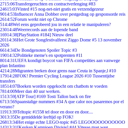
27
15:06
Transfergeruchten en contractverlenging #83
246
15:03
Vinted #15 nog-net-niet gratis en verzendgezeur
90
14:53
Influencer Anna Dobber over pestgedrag op gesponsorde reis
26
14:52
Forum werkt niet op Chrome
5
14:48
Wel eens geprobeerd jou in een relatie te manipuleren?
230
14:48
Weerrecords aan de lopende band
169
14:38
[PlayStation #184] Nieuw deel
201
14:36
Het Grote Songfestivalfeest Ziggo Dome #5 13 november
2026
66
14:34
De Bondgenoten Spoiler Topic #3
190
14:32
Politieke meme's en spotprenten #11
80
14:31
UEFA kondigt boycot van FIFA-competities aan vanwege
plan Infantino
42
14:28
Migranten breken door grens naar Ceuta in Spanje,l #10
179
14:28
FOK! Premier Cycling League 2026 #10 Tussentijdse
transfers
185
14:07
Boeken worden opgekocht om chatbots te voeden
78
14:00
Meer dan 40 uur werken.
15
13:59
[ATP Tour] #169 Tosti Tallon back on fire
67
13:56
Spaanstalige nummers #34 A que calor nos pasaremos por el
verano?
119
13:39
Teltopic #1558 tel door en door en door....
30
13:35
De gemiddelde leeftijd op FOK!
268
13:34
Het enige echte LEGO-topic #45 LEGOOOOOOOOOOO
143
13:31
[Keuken Kampioen Divisie] #44 Vitesse mag weg