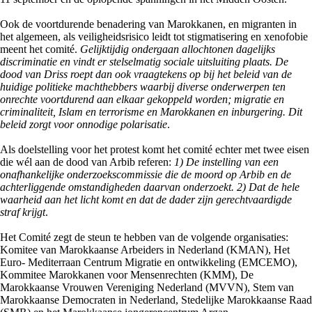
Ook de voortdurende benadering van Marokkanen, en migranten in
het algemeen, als veiligheidsrisico leidt tot stigmatisering en xenofobie
meent het comité.
Gelijktijdig ondergaan allochtonen dagelijks
discriminatie en vindt er stelselmatig sociale uitsluiting plaats. De
dood van Driss roept dan ook vraagtekens op bij het beleid van de
huidige politieke machthebbers waarbij diverse onderwerpen ten
onrechte voortdurend aan elkaar gekoppeld worden; migratie en
criminaliteit, Islam en terrorisme en Marokkanen en inburgering. Dit
beleid zorgt voor onnodige polarisatie
.
Als doelstelling voor het protest komt het comité echter met twee eisen
die wél aan de dood van Arbib referen:
1) De instelling van een
onafhankelijke onderzoekscommissie die de moord op Arbib en de
achterliggende omstandigheden daarvan onderzoekt. 2) Dat de hele
waarheid aan het licht komt en dat de dader zijn gerechtvaardigde
straf krijgt
.
Het Comité zegt de steun te hebben van de volgende organisaties:
Komitee van Marokkaanse Arbeiders in Nederland (KMAN), Het
Euro- Mediterraan Centrum Migratie en ontwikkeling (EMCEMO),
Kommitee Marokkanen voor Mensenrechten (KMM), De
Marokkaanse Vrouwen Vereniging Nederland (MVVN), Stem van
Marokkaanse Democraten in Nederland, Stedelijke Marokkaanse Raad