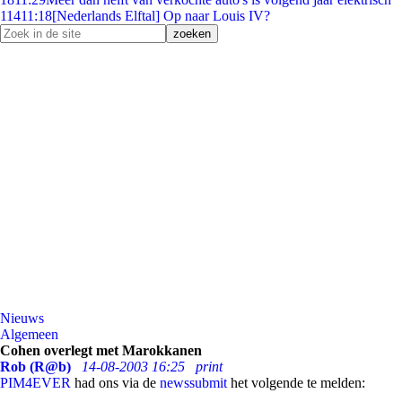
114
11:18
[Nederlands Elftal] Op naar Louis IV?
Nieuws
Algemeen
Cohen overlegt met Marokkanen
Rob (R@b)
14-08-2003 16:25
print
PIM4EVER
had ons via de
newssubmit
het volgende te melden: