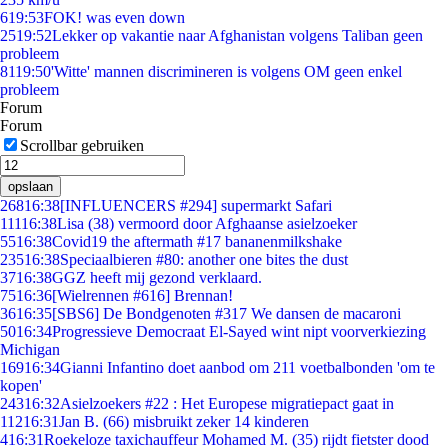
6
19:53
FOK! was even down
25
19:52
Lekker op vakantie naar Afghanistan volgens Taliban geen
probleem
81
19:50
'Witte' mannen discrimineren is volgens OM geen enkel
probleem
Forum
Forum
Scrollbar gebruiken
opslaan
268
16:38
[INFLUENCERS #294] supermarkt Safari
111
16:38
Lisa (38) vermoord door Afghaanse asielzoeker
55
16:38
Covid19 the aftermath #17 bananenmilkshake
235
16:38
Speciaalbieren #80: another one bites the dust
37
16:38
GGZ heeft mij gezond verklaard.
75
16:36
[Wielrennen #616] Brennan!
36
16:35
[SBS6] De Bondgenoten #317 We dansen de macaroni
50
16:34
Progressieve Democraat El-Sayed wint nipt voorverkiezing
Michigan
169
16:34
Gianni Infantino doet aanbod om 211 voetbalbonden 'om te
kopen'
243
16:32
Asielzoekers #22 : Het Europese migratiepact gaat in
112
16:31
Jan B. (66) misbruikt zeker 14 kinderen
4
16:31
Roekeloze taxichauffeur Mohamed M. (35) rijdt fietster dood