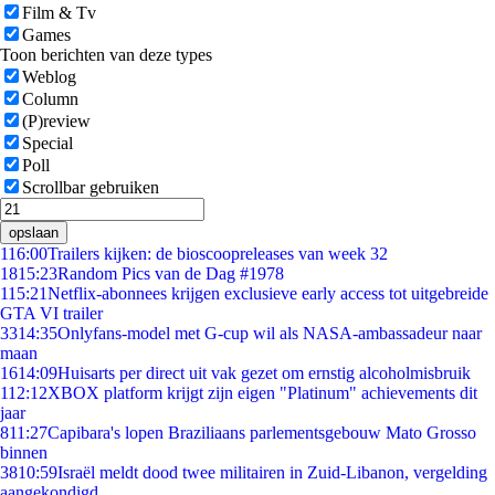
Film & Tv
Games
Toon berichten van deze types
Weblog
Column
(P)review
Special
Poll
Scrollbar gebruiken
opslaan
1
16:00
Trailers kijken: de bioscoopreleases van week 32
18
15:23
Random Pics van de Dag #1978
1
15:21
Netflix-abonnees krijgen exclusieve early access tot uitgebreide
GTA VI trailer
33
14:35
Onlyfans-model met G-cup wil als NASA-ambassadeur naar
maan
16
14:09
Huisarts per direct uit vak gezet om ernstig alcoholmisbruik
1
12:12
XBOX platform krijgt zijn eigen "Platinum" achievements dit
jaar
8
11:27
Capibara's lopen Braziliaans parlementsgebouw Mato Grosso
binnen
38
10:59
Israël meldt dood twee militairen in Zuid-Libanon, vergelding
aangekondigd