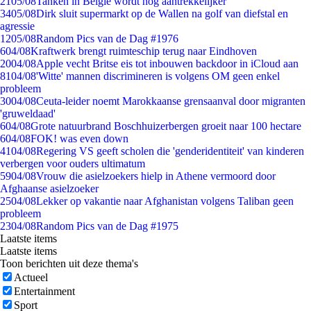
21
05/08
Tanken in België wordt nóg aantrekkelijker
34
05/08
Dirk sluit supermarkt op de Wallen na golf van diefstal en
agressie
12
05/08
Random Pics van de Dag #1976
6
04/08
Kraftwerk brengt ruimteschip terug naar Eindhoven
20
04/08
Apple vecht Britse eis tot inbouwen backdoor in iCloud aan
81
04/08
'Witte' mannen discrimineren is volgens OM geen enkel
probleem
30
04/08
Ceuta-leider noemt Marokkaanse grensaanval door migranten
'gruweldaad'
6
04/08
Grote natuurbrand Boschhuizerbergen groeit naar 100 hectare
6
04/08
FOK! was even down
41
04/08
Regering VS geeft scholen die 'genderidentiteit' van kinderen
verbergen voor ouders ultimatum
59
04/08
Vrouw die asielzoekers hielp in Athene vermoord door
Afghaanse asielzoeker
25
04/08
Lekker op vakantie naar Afghanistan volgens Taliban geen
probleem
23
04/08
Random Pics van de Dag #1975
Laatste items
Laatste items
Toon berichten uit deze thema's
Actueel
Entertainment
Sport