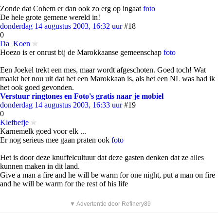
Zonde dat Cohem er dan ook zo erg op ingaat
foto
De hele grote gemene wereld in!
donderdag 14 augustus 2003, 16:32 uur
#18
0
Da_Koen
Hoezo is er onrust bij de Marokkaanse gemeenschap
foto
Een Joekel trekt een mes, maar wordt afgeschoten. Goed toch! Wat
maakt het nou uit dat het een Marokkaan is, als het een NL was had ik
het ook goed gevonden.
Verstuur ringtones en Foto's gratis naar je mobiel
donderdag 14 augustus 2003, 16:33 uur
#19
0
Klefbefje
Karnemelk goed voor elk ...
Er nog serieus mee gaan praten ook
foto
Het is door deze knuffelcultuur dat deze gasten denken dat ze alles
kunnen maken in dit land.
Give a man a fire and he will be warm for one night, put a man on fire
and he will be warm for the rest of his life
▼ Advertentie door Refinery89