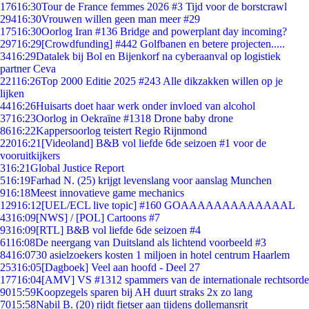
176
16:30
Tour de France femmes 2026 #3 Tijd voor de borstcrawl
294
16:30
Vrouwen willen geen man meer #29
175
16:30
Oorlog Iran #136 Bridge and powerplant day incoming?
297
16:29
[Crowdfunding] #442 Golfbanen en betere projecten.....
34
16:29
Datalek bij Bol en Bijenkorf na cyberaanval op logistiek
partner Ceva
221
16:26
Top 2000 Editie 2025 #243 Alle dikzakken willen op je
lijken
44
16:26
Huisarts doet haar werk onder invloed van alcohol
37
16:23
Oorlog in Oekraïne #1318 Drone baby drone
86
16:22
Kappersoorlog teistert Regio Rijnmond
220
16:21
[Videoland] B&B vol liefde 6de seizoen #1 voor de
vooruitkijkers
3
16:21
Global Justice Report
5
16:19
Farhad N. (25) krijgt levenslang voor aanslag Munchen
9
16:18
Meest innovatieve game mechanics
129
16:12
[UEL/ECL live topic] #160 GOAAAAAAAAAAAAAL
43
16:09
[NWS] / [POL] Cartoons #7
93
16:09
[RTL] B&B vol liefde 6de seizoen #4
61
16:08
De neergang van Duitsland als lichtend voorbeeld #3
84
16:07
30 asielzoekers kosten 1 miljoen in hotel centrum Haarlem
253
16:05
[Dagboek] Veel aan hoofd - Deel 27
177
16:04
[AMV] VS #1312 spammers van de internationale rechtsorde
90
15:59
Koopzegels sparen bij AH duurt straks 2x zo lang
70
15:58
Nabil B. (20) rijdt fietser aan tijdens dollemansrit