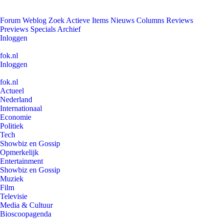
Forum
Weblog
Zoek
Actieve Items
Nieuws
Columns
Reviews
Previews
Specials
Archief
Inloggen
fok.nl
Inloggen
fok.nl
Actueel
Nederland
Internationaal
Economie
Politiek
Tech
Showbiz en Gossip
Opmerkelijk
Entertainment
Showbiz en Gossip
Muziek
Film
Televisie
Media & Cultuur
Bioscoopagenda