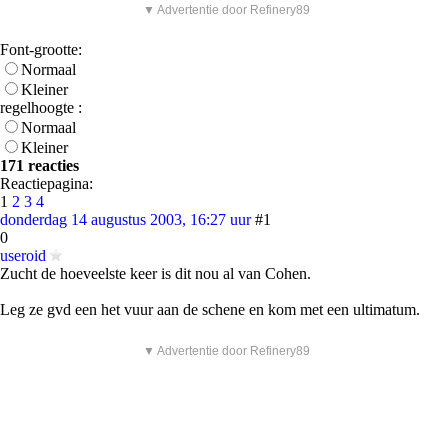
▼ Advertentie door Refinery89
Font-grootte:
Normaal
Kleiner
regelhoogte :
Normaal
Kleiner
171 reacties
Reactiepagina:
1
2
3
4
donderdag 14 augustus 2003, 16:27 uur
#1
0
useroid
Zucht de hoeveelste keer is dit nou al van Cohen.
Leg ze gvd een het vuur aan de schene en kom met een ultimatum.
▼ Advertentie door Refinery89