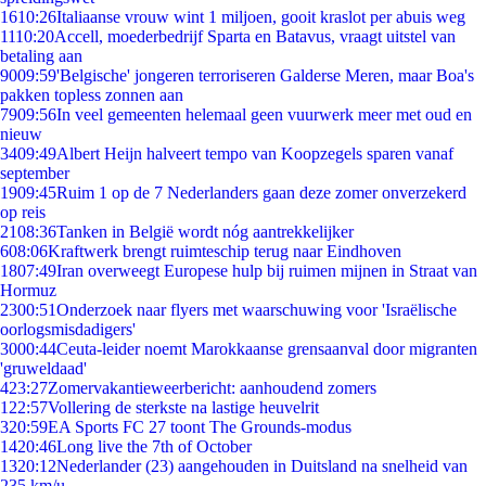
16
10:26
Italiaanse vrouw wint 1 miljoen, gooit kraslot per abuis weg
11
10:20
Accell, moederbedrijf Sparta en Batavus, vraagt uitstel van
betaling aan
90
09:59
'Belgische' jongeren terroriseren Galderse Meren, maar Boa's
pakken topless zonnen aan
79
09:56
In veel gemeenten helemaal geen vuurwerk meer met oud en
nieuw
34
09:49
Albert Heijn halveert tempo van Koopzegels sparen vanaf
september
19
09:45
Ruim 1 op de 7 Nederlanders gaan deze zomer onverzekerd
op reis
21
08:36
Tanken in België wordt nóg aantrekkelijker
6
08:06
Kraftwerk brengt ruimteschip terug naar Eindhoven
18
07:49
Iran overweegt Europese hulp bij ruimen mijnen in Straat van
Hormuz
23
00:51
Onderzoek naar flyers met waarschuwing voor 'Israëlische
oorlogsmisdadigers'
30
00:44
Ceuta-leider noemt Marokkaanse grensaanval door migranten
'gruweldaad'
4
23:27
Zomervakantieweerbericht: aanhoudend zomers
1
22:57
Vollering de sterkste na lastige heuvelrit
3
20:59
EA Sports FC 27 toont The Grounds-modus
14
20:46
Long live the 7th of October
13
20:12
Nederlander (23) aangehouden in Duitsland na snelheid van
235 km/u