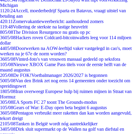
Michigan
11
20:24
Accell, moederbedrijf Sparta en Batavus, vraagt uitstel van
betaling aan
4
20:11
Zomervakantieweerbericht: aanhoudend zomers
1
19:48
Vollering de sterkste na lastige heuvelrit
8
05/08
The Division Resurgence nu gratis op pc
36
05/08
Hackers roven Coldcard-bitcoinwallets leeg voor 114 miljoen
dollar
44
05/08
Doorwerken na AOW-leeftijd vaker vastgelegd in cao's, moet
werken na je 67e de norm worden?
36
05/08
Vinted-foto's van vrouwen massaal gedeeld op seksfora
1
05/08
Nieuwe XBOX Game Pass titels voor de eerste helft van de
maand augustus
2
05/08
De FOK!Voetbalmanager 2026/2027 is begonnen
50
05/08
Van den Brink zet nog eens 14 gemeenten onder toezicht om
spreidingswet
18
05/08
Iran overweegt Europese hulp bij ruimen mijnen in Straat van
Hormuz
3
05/08
EA Sports FC 27 toont The Grounds-modus
1
05/08
Gears of War: E-Day open beta begint 6 augustus
36
05/08
Pentagon verbruikt meer raketten dan kan worden aangevuld,
tekort dreigt
21
05/08
Tanken in België wordt nóg aantrekkelijker
34
05/08
Dirk sluit supermarkt op de Wallen na golf van diefstal en