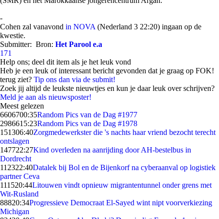
(SMR) en het Marokkaanse jongerencentrum Argan.
-
Cohen zal vanavond
in NOVA
(Nederland 3 22:20) ingaan op de
kwestie.
Submitter:
Bron:
Het Parool e.a
171
Help ons; deel dit item als je het leuk vond
Heb je een leuk of interessant bericht gevonden dat je graag op FOK!
terug ziet?
Tip ons dan via de submit!
Zoek jij altijd de leukste nieuwtjes en kun je daar leuk over schrijven?
Meld je aan als nieuwsposter!
Meest gelezen
66067
00:35
Random Pics van de Dag #1977
29866
15:23
Random Pics van de Dag #1978
1513
06:40
Zorgmedewerkster die 's nachts haar vriend bezocht terecht
ontslagen
1477
22:27
Kind overleden na aanrijding door AH-bestelbus in
Dordrecht
1123
22:40
Datalek bij Bol en de Bijenkorf na cyberaanval op logistiek
partner Ceva
1115
20:44
Litouwen vindt opnieuw migrantentunnel onder grens met
Wit-Rusland
888
20:34
Progressieve Democraat El-Sayed wint nipt voorverkiezing
Michigan