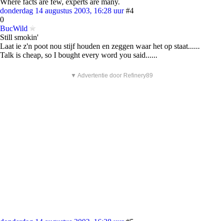
Where facts are few, experts are many.
donderdag 14 augustus 2003, 16:28 uur
#4
0
BucWild
Still smokin'
Laat ie z'n poot nou stijf houden en zeggen waar het op staat......
Talk is cheap, so I bought every word you said......
▼ Advertentie door Refinery89