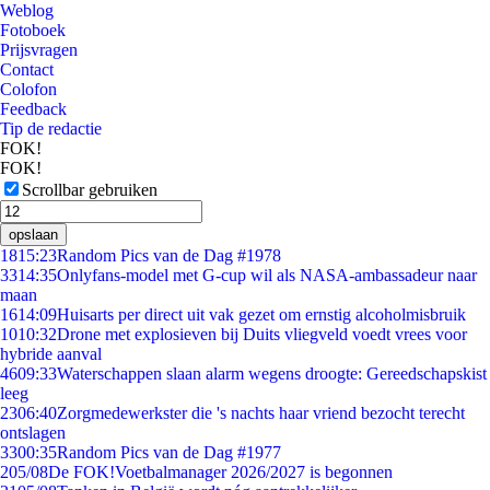
Weblog
Fotoboek
Prijsvragen
Contact
Colofon
Feedback
Tip de redactie
FOK!
FOK!
Scrollbar gebruiken
opslaan
18
15:23
Random Pics van de Dag #1978
33
14:35
Onlyfans-model met G-cup wil als NASA-ambassadeur naar
maan
16
14:09
Huisarts per direct uit vak gezet om ernstig alcoholmisbruik
10
10:32
Drone met explosieven bij Duits vliegveld voedt vrees voor
hybride aanval
46
09:33
Waterschappen slaan alarm wegens droogte: Gereedschapskist
leeg
23
06:40
Zorgmedewerkster die 's nachts haar vriend bezocht terecht
ontslagen
33
00:35
Random Pics van de Dag #1977
2
05/08
De FOK!Voetbalmanager 2026/2027 is begonnen