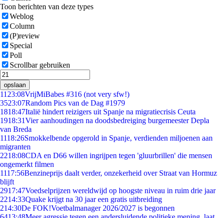
Toon berichten van deze types
Weblog
Column
(P)review
Special
Poll
Scrollbar gebruiken
opslaan
11
23:08
VrijMiBabes #316 (not very sfw!)
35
23:07
Random Pics van de Dag #1979
18
18:47
Italië hindert reizigers uit Spanje na migratiecrisis Ceuta
19
18:31
Vier aanhoudingen na doodsbedreiging burgemeester Depla
van Breda
11
18:26
Smokkelbende opgerold in Spanje, verdienden miljoenen aan
migranten
22
18:08
CDA en D66 willen ingrijpen tegen 'gluurbrillen' die mensen
ongemerkt filmen
11
17:56
Benzineprijs daalt verder, onzekerheid over Straat van Hormuz
blijft
29
17:47
Voedselprijzen wereldwijd op hoogste niveau in ruim drie jaar
22
14:33
Quake krijgt na 30 jaar een gratis uitbreiding
2
14:30
De FOK!Voetbalmanager 2026/2027 is begonnen
64
13:48
Meer agressie tegen een andersluidende politieke mening, laat