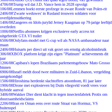
47
06/08
Trump wil dat J.D. Vance hem in 2028 opvolgt
1
06/08
Lemmen boekt eerste profzege in zware Ronde van Polen-rit
24
06/08
'Zwarte weduwes' in Rusland trouwen soldaten voor
overlijdensuitkering
14
06/08
Zangeres en Idols-jurylid Jerney Kaagman op 79-jarige leeftijd
overleden
10
06/08
Netflix-abonnees krijgen exclusieve early access tot
uitgebreide GTA VI trailer
65
06/08
Onlyfans-model met G-cup wil als NASA-ambassadeur naar
maan
24
06/08
Huisarts per direct uit vak gezet om ernstig alcoholmisbruik
3
06/08
XBOX platform krijgt zijn eigen "Platinum" achievements dit
jaar
12
06/08
Capibara's lopen Braziliaans parlementsgebouw Mato Grosso
binnen
69
06/08
Israël meldt dood twee militairen in Zuid-Libanon, vergelding
aangekondigd
15
06/08
Hiroshima herdenkt slachtoffers atoombom, 81 jaar later
19
06/08
Drone met explosieven bij Duits vliegveld voedt vrees voor
hybride aanval
34
06/08
Wakker Dier dient klacht in tegen insectenfabriek Protix om
duurzaamheidsclaims
22
06/08
Iran en Oman eens over route Straat van Hormuz, VS
buitenspel