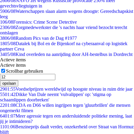
26
06/08
NAVO zet wegens Russische provocatie 250% meer
gevechtsvliegtuigen in
59
06/08
Waterschappen slaan alarm wegens droogte: Gereedschapskist
leeg
1
06/08
Forensics: Crime Scene Detective
23
06/08
Zorgmedewerkster die 's nachts haar vriend bezocht terecht
ontslagen
38
06/08
Random Pics van de Dag #1977
18
05/08
Datalek bij Bol en de Bijenkorf na cyberaanval op logistiek
partner Ceva
34
05/08
Kind overleden na aanrijding door AH-bestelbus in Dordrecht
Actieve items
Actieve items
Scrollbar gebruiken
opslaan
29
01:55
Voedselprijzen wereldwijd op hoogste niveau in ruim drie jaar
55
01:42
Dikke Van Dale neemt 'vulvalippen' op: 'stigma op
schaamlippen doorbreken'
22
01:08
CDA en D66 willen ingrijpen tegen 'gluurbrillen' die mensen
ongemerkt filmen
64
01:07
Meer agressie tegen een andersluidende politieke mening, laat
jij je intimideren?
11
01:06
Benzineprijs daalt verder, onzekerheid over Straat van Hormuz
blijft