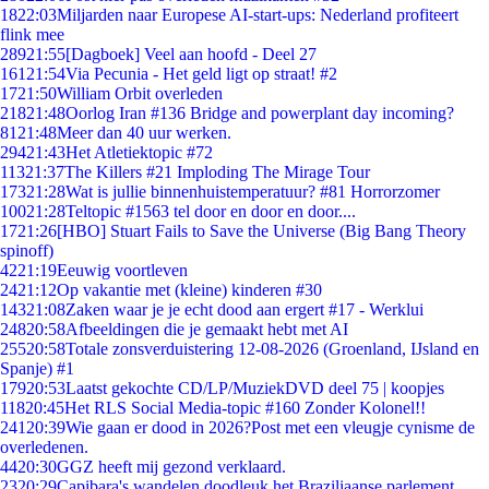
18
22:03
Miljarden naar Europese AI-start-ups: Nederland profiteert
flink mee
289
21:55
[Dagboek] Veel aan hoofd - Deel 27
161
21:54
Via Pecunia - Het geld ligt op straat! #2
17
21:50
William Orbit overleden
218
21:48
Oorlog Iran #136 Bridge and powerplant day incoming?
81
21:48
Meer dan 40 uur werken.
294
21:43
Het Atletiektopic #72
113
21:37
The Killers #21 Imploding The Mirage Tour
173
21:28
Wat is jullie binnenhuistemperatuur? #81 Horrorzomer
100
21:28
Teltopic #1563 tel door en door en door....
17
21:26
[HBO] Stuart Fails to Save the Universe (Big Bang Theory
spinoff)
42
21:19
Eeuwig voortleven
24
21:12
Op vakantie met (kleine) kinderen #30
143
21:08
Zaken waar je je echt dood aan ergert #17 - Werklui
248
20:58
Afbeeldingen die je gemaakt hebt met AI
255
20:58
Totale zonsverduistering 12-08-2026 (Groenland, IJsland en
Spanje) #1
179
20:53
Laatst gekochte CD/LP/MuziekDVD deel 75 | koopjes
118
20:45
Het RLS Social Media-topic #160 Zonder Kolonel!!
241
20:39
Wie gaan er dood in 2026?Post met een vleugje cynisme de
overledenen.
44
20:30
GGZ heeft mij gezond verklaard.
23
20:29
Capibara's wandelen doodleuk het Braziliaanse parlement