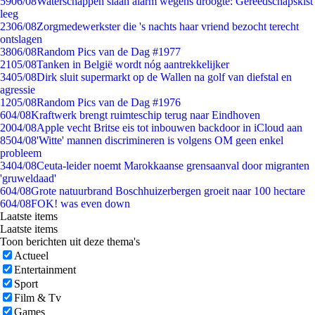
59
06/08
Waterschappen slaan alarm wegens droogte: Gereedschapskist
leeg
23
06/08
Zorgmedewerkster die 's nachts haar vriend bezocht terecht
ontslagen
38
06/08
Random Pics van de Dag #1977
21
05/08
Tanken in België wordt nóg aantrekkelijker
34
05/08
Dirk sluit supermarkt op de Wallen na golf van diefstal en
agressie
12
05/08
Random Pics van de Dag #1976
6
04/08
Kraftwerk brengt ruimteschip terug naar Eindhoven
20
04/08
Apple vecht Britse eis tot inbouwen backdoor in iCloud aan
85
04/08
'Witte' mannen discrimineren is volgens OM geen enkel
probleem
34
04/08
Ceuta-leider noemt Marokkaanse grensaanval door migranten
'gruweldaad'
6
04/08
Grote natuurbrand Boschhuizerbergen groeit naar 100 hectare
6
04/08
FOK! was even down
Laatste items
Laatste items
Toon berichten uit deze thema's
Actueel
Entertainment
Sport
Film & Tv
Games