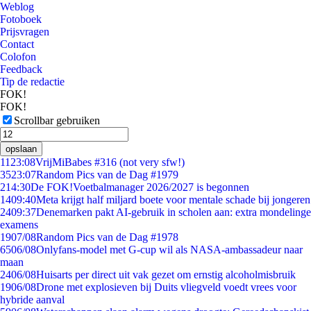
Weblog
Fotoboek
Prijsvragen
Contact
Colofon
Feedback
Tip de redactie
FOK!
FOK!
Scrollbar gebruiken
opslaan
11
23:08
VrijMiBabes #316 (not very sfw!)
35
23:07
Random Pics van de Dag #1979
2
14:30
De FOK!Voetbalmanager 2026/2027 is begonnen
14
09:40
Meta krijgt half miljard boete voor mentale schade bij jongeren
24
09:37
Denemarken pakt AI-gebruik in scholen aan: extra mondelinge
examens
19
07/08
Random Pics van de Dag #1978
65
06/08
Onlyfans-model met G-cup wil als NASA-ambassadeur naar
maan
24
06/08
Huisarts per direct uit vak gezet om ernstig alcoholmisbruik
19
06/08
Drone met explosieven bij Duits vliegveld voedt vrees voor
hybride aanval