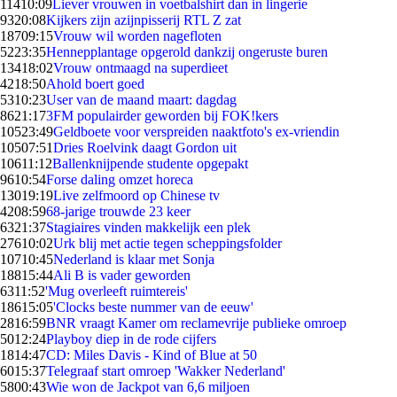
114
10:09
Liever vrouwen in voetbalshirt dan in lingerie
93
20:08
Kijkers zijn azijnpisserij RTL Z zat
187
09:15
Vrouw wil worden nagefloten
52
23:35
Hennepplantage opgerold dankzij ongeruste buren
134
18:02
Vrouw ontmaagd na superdieet
42
18:50
Ahold boert goed
53
10:23
User van de maand maart: dagdag
86
21:17
3FM populairder geworden bij FOK!kers
105
23:49
Geldboete voor verspreiden naaktfoto's ex-vriendin
105
07:51
Dries Roelvink daagt Gordon uit
106
11:12
Ballenknijpende studente opgepakt
96
10:54
Forse daling omzet horeca
130
19:19
Live zelfmoord op Chinese tv
42
08:59
68-jarige trouwde 23 keer
63
21:37
Stagiaires vinden makkelijk een plek
276
10:02
Urk blij met actie tegen scheppingsfolder
107
10:45
Nederland is klaar met Sonja
188
15:44
Ali B is vader geworden
63
11:52
'Mug overleeft ruimtereis'
186
15:05
'Clocks beste nummer van de eeuw'
28
16:59
BNR vraagt Kamer om reclamevrije publieke omroep
50
12:24
Playboy diep in de rode cijfers
18
14:47
CD: Miles Davis - Kind of Blue at 50
60
15:37
Telegraaf start omroep 'Wakker Nederland'
58
00:43
Wie won de Jackpot van 6,6 miljoen