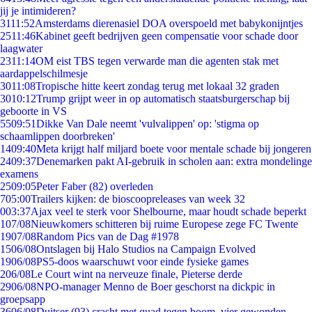
jij je intimideren?
31
11:52
Amsterdams dierenasiel DOA overspoeld met babykonijntjes
25
11:46
Kabinet geeft bedrijven geen compensatie voor schade door
laagwater
23
11:14
OM eist TBS tegen verwarde man die agenten stak met
aardappelschilmesje
30
11:08
Tropische hitte keert zondag terug met lokaal 32 graden
30
10:12
Trump grijpt weer in op automatisch staatsburgerschap bij
geboorte in VS
55
09:51
Dikke Van Dale neemt 'vulvalippen' op: 'stigma op
schaamlippen doorbreken'
14
09:40
Meta krijgt half miljard boete voor mentale schade bij jongeren
24
09:37
Denemarken pakt AI-gebruik in scholen aan: extra mondelinge
examens
25
09:05
Peter Faber (82) overleden
7
05:00
Trailers kijken: de bioscoopreleases van week 32
0
03:37
Ajax veel te sterk voor Shelbourne, maar houdt schade beperkt
1
07/08
Nieuwkomers schitteren bij ruime Europese zege FC Twente
19
07/08
Random Pics van de Dag #1978
15
06/08
Ontslagen bij Halo Studios na Campaign Evolved
19
06/08
PS5-doos waarschuwt voor einde fysieke games
2
06/08
Le Court wint na nerveuze finale, Pieterse derde
29
06/08
NPO-manager Menno de Boer geschorst na dickpic in
groepsapp
36
06/08
Duitser (93) crasht met quad tegen boom, vier gewonden