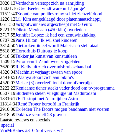
30
20:13
Verdachte verstopt zich na aanrijding
150
21:16
'Giel Beelen vindt ware in 17-jarige'
115
11:40
Zoontje van politievrouw schiet zichzelf dood
12
20:12
Lil' Kim aangeklaagd door platenmaatschappij
66
11:50
Jackpotwinnares afgescheept met 50 euro
82
21:15
Dikste Mexicaan (450 kilo) overleden
37
17:55
Jennifer Lopez: ik had een zenuwinzinking
67
07:29
Paris Hilton: 'Ik wil snel kinderen'
38
14:50
Niet-rokenritueel wordt Maleisisch stel fataal
56
18:05
Horrorhuis Dutroux te koop
54
18:58
Tukker jat kunst van kunstuitleen
15
09:15
Pyromaan 't Zandt weer vrijgelaten
36
20:09
R. Kelly uit zich over misbruikschandaal
43
20:04
Machinist verjaagt zwaan van spoor
249
10:51
Alanya stoort zich aan bikini's
45
20:07
Meisje (3) overleeft tocht door afvoerpijp
32
22:22
Keniaanse tiener steekt vader dood om tv-programma
65
07:19
Studenten stelen vliegtuigje uit Madurodam
183
16:17
RTL stopt met Astrotijd en Astro
118
14:34
René Froger beroofd in Frankrijk
29
10:00
Ex-leden The Doors mogen bandnaam niet voeren
50
18:59
Dakloze vernielt 53 graven
Laatste reviews en specials
special
VrijMiBabes #316 (not very sfw!)