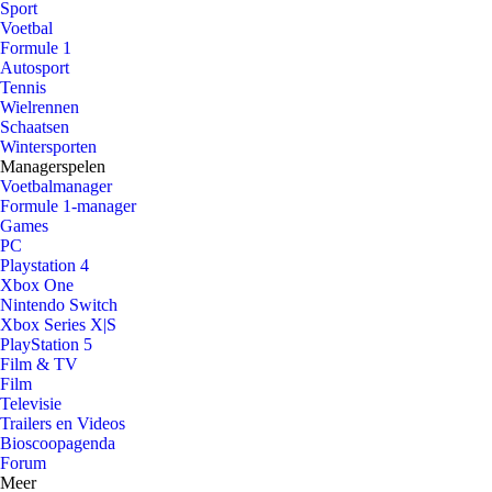
Sport
Voetbal
Formule 1
Autosport
Tennis
Wielrennen
Schaatsen
Wintersporten
Managerspelen
Voetbalmanager
Formule 1-manager
Games
PC
Playstation 4
Xbox One
Nintendo Switch
Xbox Series X|S
PlayStation 5
Film & TV
Film
Televisie
Trailers en Videos
Bioscoopagenda
Forum
Meer