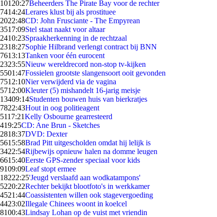
101
20:27
Beheerders The Pirate Bay voor de rechter
74
14:24
Lerares klust bij als prostituee
20
22:48
CD: John Frusciante - The Empyrean
35
17:09
Stel staat naakt voor altaar
24
10:23
Spraakherkenning in de rechtzaal
23
18:27
Sophie Hilbrand verlengt contract bij BNN
76
13:13
Tanken voor één eurocent
23
23:55
Nieuw wereldrecord non-stop tv-kijken
55
01:47
Fossielen grootste slangensoort ooit gevonden
75
12:10
Nier verwijderd via de vagina
57
12:00
Kleuter (5) mishandelt 16-jarig meisje
134
09:14
Studenten bouwen huis van bierkratjes
78
22:43
Hout in oog politieagent
51
17:21
Kelly Osbourne gearresteerd
4
19:25
CD: Ane Brun - Sketches
28
18:37
DVD: Dexter
56
15:58
Brad Pitt uitgescholden omdat hij lelijk is
34
22:54
Rijbewijs opnieuw halen na domme leugen
66
15:40
Eerste GPS-zender speciaal voor kids
91
09:09
Leaf stopt ermee
182
22:25
'Jeugd verslaafd aan wodkatampons'
52
20:22
Rechter bekijkt blootfoto's in werkkamer
45
21:44
Coassistenten willen ook stagevergoeding
44
23:02
Illegale Chinees woont in koelcel
81
00:43
Lindsay Lohan op de vuist met vriendin