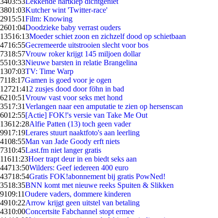
34
03:53
Lekkende hartklep dichtgeniet
38
01:03
Kutcher wint 'Twitter-race'
29
15:51
Film: Knowing
26
01:04
Doodzieke baby verrast ouders
135
16:13
Moeder schiet zoon en zichzelf dood op schietbaan
47
16:55
Gecremeerde uitstrooien slecht voor bos
73
18:57
Vrouw roker krijgt 145 miljoen dollar
55
10:33
Nieuwe barsten in relatie Brangelina
13
07:03
TV: Time Warp
71
18:17
Gamen is goed voor je ogen
127
21:41
2 zusjes dood door föhn in bad
62
10:51
Vrouw vast voor seks met hond
35
17:31
Verlangen naar een amputatie te zien op hersenscan
60
12:55
[Actie] FOK!'s versie van Take Me Out
136
12:28
Alfie Patten (13) toch geen vader
99
17:19
Lerares stuurt naaktfoto's aan leerling
41
08:55
Man van Jade Goody erft niets
73
10:45
Last.fm niet langer gratis
116
11:23
Hoer trapt deur in en biedt seks aan
447
13:50
Wilders: Geef iedereen 400 euro
437
18:54
Gratis FOK!abonnement bij gratis PowNed!
35
18:35
BNN komt met nieuwe reeks Spuiten & Slikken
91
09:11
Oudere vaders, dommere kinderen
49
10:22
Arrow krijgt geen uitstel van betaling
43
10:00
Concertsite Fabchannel stopt ermee