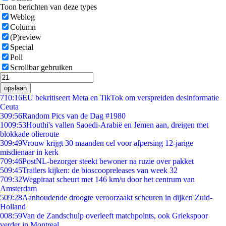
Toon berichten van deze types
Weblog
Column
(P)review
Special
Poll
Scrollbar gebruiken
opslaan
7
10:16
EU bekritiseert Meta en TikTok om verspreiden desinformatie
Ceuta
3
09:56
Random Pics van de Dag #1980
10
09:53
Houthi's vallen Saoedi-Arabië en Jemen aan, dreigen met
blokkade olieroute
3
09:49
Vrouw krijgt 30 maanden cel voor afpersing 12-jarige
misdienaar in kerk
7
09:46
PostNL-bezorger steekt bewoner na ruzie over pakket
5
09:45
Trailers kijken: de bioscoopreleases van week 32
7
09:32
Wegpiraat scheurt met 146 km/u door het centrum van
Amsterdam
5
09:28
Aanhoudende droogte veroorzaakt scheuren in dijken Zuid-
Holland
0
08:59
Van de Zandschulp overleeft matchpoints, ook Griekspoor
verder in Montreal