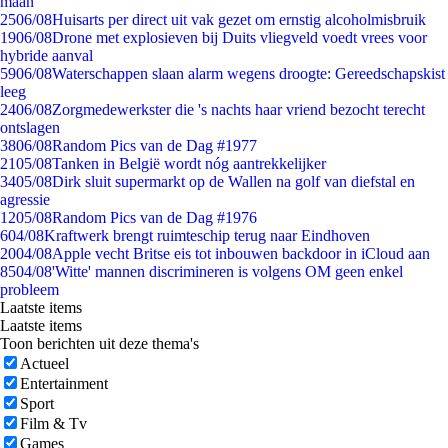
maan
25
06/08
Huisarts per direct uit vak gezet om ernstig alcoholmisbruik
19
06/08
Drone met explosieven bij Duits vliegveld voedt vrees voor
hybride aanval
59
06/08
Waterschappen slaan alarm wegens droogte: Gereedschapskist
leeg
24
06/08
Zorgmedewerkster die 's nachts haar vriend bezocht terecht
ontslagen
38
06/08
Random Pics van de Dag #1977
21
05/08
Tanken in België wordt nóg aantrekkelijker
34
05/08
Dirk sluit supermarkt op de Wallen na golf van diefstal en
agressie
12
05/08
Random Pics van de Dag #1976
6
04/08
Kraftwerk brengt ruimteschip terug naar Eindhoven
20
04/08
Apple vecht Britse eis tot inbouwen backdoor in iCloud aan
85
04/08
'Witte' mannen discrimineren is volgens OM geen enkel
probleem
Laatste items
Laatste items
Toon berichten uit deze thema's
Actueel
Entertainment
Sport
Film & Tv
Games