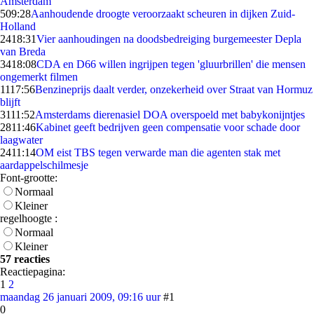
Amsterdam
5
09:28
Aanhoudende droogte veroorzaakt scheuren in dijken Zuid-
Holland
24
18:31
Vier aanhoudingen na doodsbedreiging burgemeester Depla
van Breda
34
18:08
CDA en D66 willen ingrijpen tegen 'gluurbrillen' die mensen
ongemerkt filmen
11
17:56
Benzineprijs daalt verder, onzekerheid over Straat van Hormuz
blijft
31
11:52
Amsterdams dierenasiel DOA overspoeld met babykonijntjes
28
11:46
Kabinet geeft bedrijven geen compensatie voor schade door
laagwater
24
11:14
OM eist TBS tegen verwarde man die agenten stak met
aardappelschilmesje
Font-grootte:
Normaal
Kleiner
regelhoogte :
Normaal
Kleiner
57 reacties
Reactiepagina:
1
2
maandag 26 januari 2009, 09:16 uur
#1
0