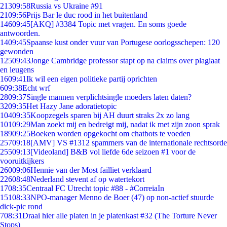
213
09:58
Russia vs Ukraine #91
21
09:56
Prijs Bar le duc rood in het buitenland
146
09:45
[AKQ] #3384 Topic met vragen. En soms goede
antwoorden.
14
09:45
Spaanse kust onder vuur van Portugese oorlogsschepen: 120
gewonden
125
09:43
Jonge Cambridge professor stapt op na claims over plagiaat
en leugens
16
09:41
Ik wil een eigen politieke partij oprichten
6
09:38
Echt wrf
28
09:37
Single mannen verplichtsingle moeders laten daten?
32
09:35
Het Hazy Jane adoratietopic
104
09:35
Koopzegels sparen bij AH duurt straks 2x zo lang
101
09:29
Man zoekt mij en bedreigt mij, nadat ik met zijn zoon sprak
189
09:25
Boeken worden opgekocht om chatbots te voeden
257
09:18
[AMV] VS #1312 spammers van de internationale rechtsorde
255
09:13
[Videoland] B&B vol liefde 6de seizoen #1 voor de
vooruitkijkers
260
09:06
Hennie van der Most failliet verklaard
226
08:48
Nederland stevent af op watertekort
17
08:35
Centraal FC Utrecht topic #88 - #CorreiaIn
151
08:33
NPO-manager Menno de Boer (47) op non-actief stuurde
dick-pic rond
7
08:31
Draai hier alle platen in je platenkast #32 (The Torture Never
Stops)