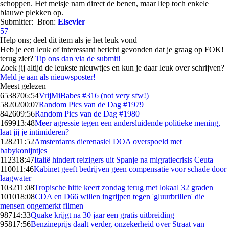
schoppen. Het meisje nam direct de benen, maar liep toch enkele
blauwe plekken op.
Submitter:
Bron:
Elsevier
57
Help ons; deel dit item als je het leuk vond
Heb je een leuk of interessant bericht gevonden dat je graag op FOK!
terug ziet?
Tip ons dan via de submit!
Zoek jij altijd de leukste nieuwtjes en kun je daar leuk over schrijven?
Meld je aan als nieuwsposter!
Meest gelezen
65387
06:54
VrijMiBabes #316 (not very sfw!)
58202
00:07
Random Pics van de Dag #1979
8426
09:56
Random Pics van de Dag #1980
1699
13:48
Meer agressie tegen een andersluidende politieke mening,
laat jij je intimideren?
1282
11:52
Amsterdams dierenasiel DOA overspoeld met
babykonijntjes
1123
18:47
Italië hindert reizigers uit Spanje na migratiecrisis Ceuta
1100
11:46
Kabinet geeft bedrijven geen compensatie voor schade door
laagwater
1032
11:08
Tropische hitte keert zondag terug met lokaal 32 graden
1010
18:08
CDA en D66 willen ingrijpen tegen 'gluurbrillen' die
mensen ongemerkt filmen
987
14:33
Quake krijgt na 30 jaar een gratis uitbreiding
958
17:56
Benzineprijs daalt verder, onzekerheid over Straat van