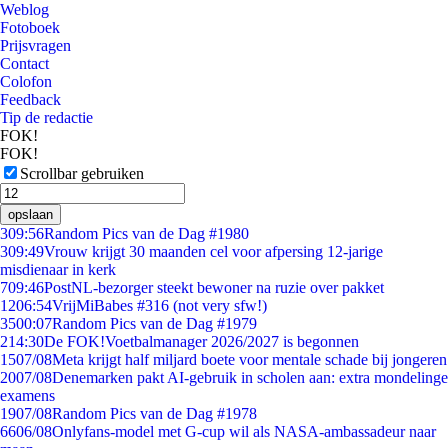
Weblog
Fotoboek
Prijsvragen
Contact
Colofon
Feedback
Tip de redactie
FOK!
FOK!
Scrollbar gebruiken
opslaan
3
09:56
Random Pics van de Dag #1980
3
09:49
Vrouw krijgt 30 maanden cel voor afpersing 12-jarige
misdienaar in kerk
7
09:46
PostNL-bezorger steekt bewoner na ruzie over pakket
12
06:54
VrijMiBabes #316 (not very sfw!)
35
00:07
Random Pics van de Dag #1979
2
14:30
De FOK!Voetbalmanager 2026/2027 is begonnen
15
07/08
Meta krijgt half miljard boete voor mentale schade bij jongeren
20
07/08
Denemarken pakt AI-gebruik in scholen aan: extra mondelinge
examens
19
07/08
Random Pics van de Dag #1978
66
06/08
Onlyfans-model met G-cup wil als NASA-ambassadeur naar