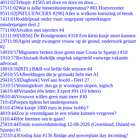
40
11:02
Teltopic #1565 tel door en door en door....
175
11:02
Wat is jullie binnenhuistemperatuur? #81 Horrorzomer
95
11:02
[INFLUENCERS #296] Alles is welkom kneuzing of breuk
74
11:01
Roddelpraat onder vuur: ongepaste opmerkingen
minderjarigen deel 2
77
11:00
Afvallen met injecties #4
121
11:00
[SBS6] De Bondgenoten #318 Een klein kusje moet kunnen
237
11:00
Agent smijt zwangere vrouw op de grond, onderzoek gestart
#2
149
10:57
Migranten breken door grens naar Ceuta in Spanje,l #10
19
10:57
Rechtszaak dodelijk ongeluk uitgesteld vanwege vakantie
advocaat
188
10:56
[RTL] B&B vol liefde 6de seizoen #4
250
10:55
Afbeeldingen die je gemaakt hebt met AI
294
10:53
[Dagboek] Veel aan hoofd - Deel 27
53
10:51
Woningtekort: dus ga je woningen slopen, logisch
146
10:48
Verander één letter: Expert #91 (10 letters)
96
10:46
Vrouwen willen geen man meer #30
7
10:45
Poepen tijdens het tandenpoetsen
81
10:45
Wat koopt 1000 euro in jouw hobby?
48
10:44
Zou je vreemdgaan in een relatie kunnen vergeven?
11
10:44
Hoe hiermee om te gaan?
258
10:44
Totale zonsverduistering 12-08-2026 (Groenland, IJsland en
Spanje) #1
235
10:43
Oorlog Iran #136 Bridge and powerplant day incoming?