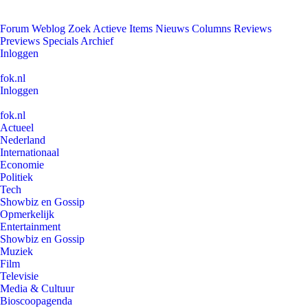
Forum
Weblog
Zoek
Actieve Items
Nieuws
Columns
Reviews
Previews
Specials
Archief
Inloggen
fok.nl
Inloggen
fok.nl
Actueel
Nederland
Internationaal
Economie
Politiek
Tech
Showbiz en Gossip
Opmerkelijk
Entertainment
Showbiz en Gossip
Muziek
Film
Televisie
Media & Cultuur
Bioscoopagenda