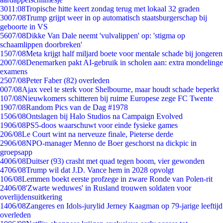
30
11:08
Tropische hitte keert zondag terug met lokaal 32 graden
30
07/08
Trump grijpt weer in op automatisch staatsburgerschap bij
geboorte in VS
56
07/08
Dikke Van Dale neemt 'vulvalippen' op: 'stigma op
schaamlippen doorbreken'
15
07/08
Meta krijgt half miljard boete voor mentale schade bij jongeren
20
07/08
Denemarken pakt AI-gebruik in scholen aan: extra mondelinge
examens
25
07/08
Peter Faber (82) overleden
0
07/08
Ajax veel te sterk voor Shelbourne, maar houdt schade beperkt
1
07/08
Nieuwkomers schitteren bij ruime Europese zege FC Twente
19
07/08
Random Pics van de Dag #1978
15
06/08
Ontslagen bij Halo Studios na Campaign Evolved
19
06/08
PS5-doos waarschuwt voor einde fysieke games
2
06/08
Le Court wint na nerveuze finale, Pieterse derde
29
06/08
NPO-manager Menno de Boer geschorst na dickpic in
groepsapp
40
06/08
Duitser (93) crasht met quad tegen boom, vier gewonden
47
06/08
Trump wil dat J.D. Vance hem in 2028 opvolgt
1
06/08
Lemmen boekt eerste profzege in zware Ronde van Polen-rit
24
06/08
'Zwarte weduwes' in Rusland trouwen soldaten voor
overlijdensuitkering
14
06/08
Zangeres en Idols-jurylid Jerney Kaagman op 79-jarige leeftijd
overleden