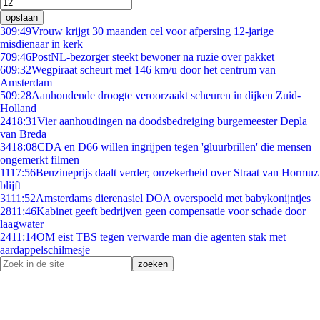
opslaan
3
09:49
Vrouw krijgt 30 maanden cel voor afpersing 12-jarige
misdienaar in kerk
7
09:46
PostNL-bezorger steekt bewoner na ruzie over pakket
6
09:32
Wegpiraat scheurt met 146 km/u door het centrum van
Amsterdam
5
09:28
Aanhoudende droogte veroorzaakt scheuren in dijken Zuid-
Holland
24
18:31
Vier aanhoudingen na doodsbedreiging burgemeester Depla
van Breda
34
18:08
CDA en D66 willen ingrijpen tegen 'gluurbrillen' die mensen
ongemerkt filmen
11
17:56
Benzineprijs daalt verder, onzekerheid over Straat van Hormuz
blijft
31
11:52
Amsterdams dierenasiel DOA overspoeld met babykonijntjes
28
11:46
Kabinet geeft bedrijven geen compensatie voor schade door
laagwater
24
11:14
OM eist TBS tegen verwarde man die agenten stak met
aardappelschilmesje