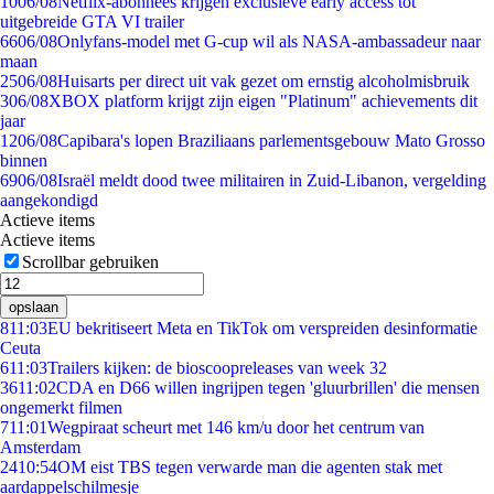
10
06/08
Netflix-abonnees krijgen exclusieve early access tot
uitgebreide GTA VI trailer
66
06/08
Onlyfans-model met G-cup wil als NASA-ambassadeur naar
maan
25
06/08
Huisarts per direct uit vak gezet om ernstig alcoholmisbruik
3
06/08
XBOX platform krijgt zijn eigen "Platinum" achievements dit
jaar
12
06/08
Capibara's lopen Braziliaans parlementsgebouw Mato Grosso
binnen
69
06/08
Israël meldt dood twee militairen in Zuid-Libanon, vergelding
aangekondigd
Actieve items
Actieve items
Scrollbar gebruiken
opslaan
8
11:03
EU bekritiseert Meta en TikTok om verspreiden desinformatie
Ceuta
6
11:03
Trailers kijken: de bioscoopreleases van week 32
36
11:02
CDA en D66 willen ingrijpen tegen 'gluurbrillen' die mensen
ongemerkt filmen
7
11:01
Wegpiraat scheurt met 146 km/u door het centrum van
Amsterdam
24
10:54
OM eist TBS tegen verwarde man die agenten stak met
aardappelschilmesje