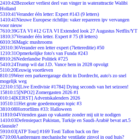
24
10:42
Bezoeker verliest deel van vinger in waterattractie Walibi
Holland
53
10:41
Verander één letter: Expert #143 (9 letters)
14
10:41
Nieuwe Europese richtlijn: vaker repareren ipv vervangen
voor nieuw
76
10:39
GTA VI #12 GTA VI Extended look 27 Augustus Netflix/YT
18
10:37
Verander één letter. Expert # 75 (8 letters)
60
10:36
Magic mushrooms
203
10:36
Verander een letter expert (7lettereditie) #50
12
10:31
Opmerkelijke foto's van Funda #243
89
10:26
Nederlandse Politiek #725
54
10:24
Trump wil dat J.D. Vance hem in 2028 opvolgt
51
10:20
Eeuwig voortleven
8
10:19
Weer een parkeergarage dicht in Dordrecht, auto's zo snel
mogelijk weg
223
10:15
[Live Eredivisie #1784] Dying seconds van het seizoen!
158
10:15
[NPO2] Zomergasten 2026 #1
0
10:14
[KERST] Adventskalenders 2026
105
10:11
Het grote goedemorgen topic #3
38
10:08
Horrorfilms #33: Halloween
118
10:04
Vrienden gaan op vakantie zonder mij uit te nodigen
14
10:03
Defensiepact Pakistan, Turkije en Saudi-Arabië bevat art.5
clausule?
59
10:03
[ATP Tour] #169 Tosti Tallon back on fire
67
10:00
Aanbrengen mechanische ventilatie zinvol in oud huis?