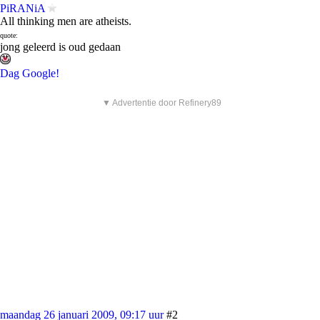
PiRANiA
All thinking men are atheists.
quote:
jong geleerd is oud gedaan
Dag Google!
▼ Advertentie door Refinery89
maandag 26 januari 2009, 09:17 uur
#2