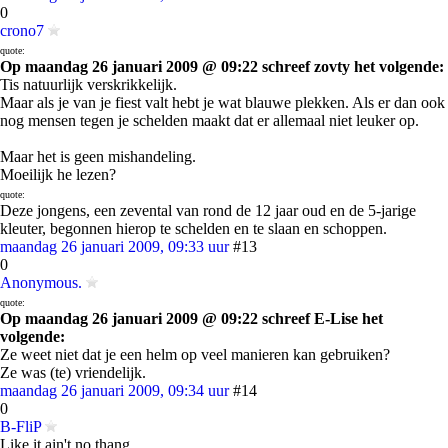
0
crono7
quote:
Op maandag 26 januari 2009 @ 09:22 schreef zovty het volgende:
Tis natuurlijk verskrikkelijk.
Maar als je van je fiest valt hebt je wat blauwe plekken. Als er dan ook
nog mensen tegen je schelden maakt dat er allemaal niet leuker op.
Maar het is geen mishandeling.
Moeilijk he lezen?
quote:
Deze jongens, een zevental van rond de 12 jaar oud en de 5-jarige
kleuter, begonnen hierop te schelden en te slaan en schoppen.
maandag 26 januari 2009, 09:33 uur
#13
0
Anonymous.
quote:
Op maandag 26 januari 2009 @ 09:22 schreef E-Lise het
volgende:
Ze weet niet dat je een helm op veel manieren kan gebruiken?
Ze was (te) vriendelijk.
maandag 26 januari 2009, 09:34 uur
#14
0
B-FliP
Like it ain't no thang..