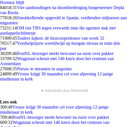
Hormuz blijft
840
18:31
Vier aanhoudingen na doodsbedreiging burgemeester Depla
van Breda
778
18:26
Smokkelbende opgerold in Spanje, verdienden miljoenen aan
migranten
732
11:14
OM eist TBS tegen verwarde man die agenten stak met
aardappelschilmesje
719
09:45
Trailers kijken: de bioscoopreleases van week 32
705
17:47
Voedselprijzen wereldwijd op hoogste niveau in ruim drie
jaar
382
09:46
PostNL-bezorger steekt bewoner na ruzie over pakket
337
09:32
Wegpiraat scheurt met 146 km/u door het centrum van
Amsterdam
276
08:35
Nieuw te streamen in augustus
248
09:49
Vrouw krijgt 30 maanden cel voor afpersing 12-jarige
misdienaar in kerk
▼ Advertentie door Refinery89
Lees ook
3
09:49
Vrouw krijgt 30 maanden cel voor afpersing 12-jarige
misdienaar in kerk
7
09:46
PostNL-bezorger steekt bewoner na ruzie over pakket
6
09:32
Wegpiraat scheurt met 146 km/u door het centrum van