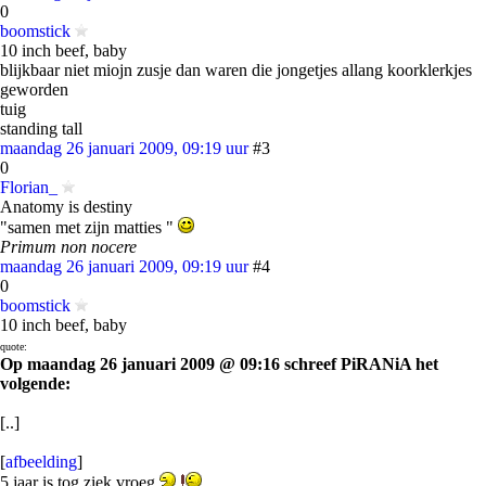
0
boomstick
10 inch beef, baby
blijkbaar niet miojn zusje dan waren die jongetjes allang koorklerkjes
geworden
tuig
standing tall
maandag 26 januari 2009, 09:19 uur
#3
0
Florian_
Anatomy is destiny
"samen met zijn matties "
Primum non nocere
maandag 26 januari 2009, 09:19 uur
#4
0
boomstick
10 inch beef, baby
quote:
Op maandag 26 januari 2009 @ 09:16 schreef PiRANiA het
volgende:
[..]
[
afbeelding
]
5 jaar is tog ziek vroeg