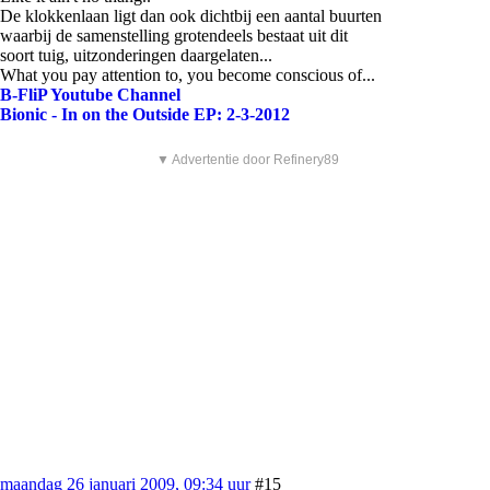
De klokkenlaan ligt dan ook dichtbij een aantal buurten
waarbij de samenstelling grotendeels bestaat uit dit
soort tuig, uitzonderingen daargelaten...
What you pay attention to, you become conscious of...
B-FliP Youtube Channel
Bionic - In on the Outside EP: 2-3-2012
▼ Advertentie door Refinery89
maandag 26 januari 2009, 09:34 uur
#15