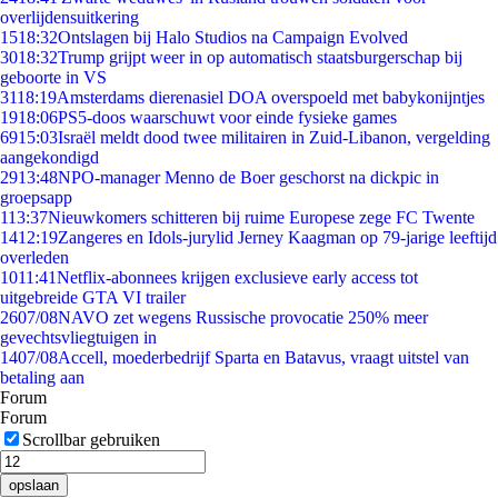
overlijdensuitkering
15
18:32
Ontslagen bij Halo Studios na Campaign Evolved
30
18:32
Trump grijpt weer in op automatisch staatsburgerschap bij
geboorte in VS
31
18:19
Amsterdams dierenasiel DOA overspoeld met babykonijntjes
19
18:06
PS5-doos waarschuwt voor einde fysieke games
69
15:03
Israël meldt dood twee militairen in Zuid-Libanon, vergelding
aangekondigd
29
13:48
NPO-manager Menno de Boer geschorst na dickpic in
groepsapp
1
13:37
Nieuwkomers schitteren bij ruime Europese zege FC Twente
14
12:19
Zangeres en Idols-jurylid Jerney Kaagman op 79-jarige leeftijd
overleden
10
11:41
Netflix-abonnees krijgen exclusieve early access tot
uitgebreide GTA VI trailer
26
07/08
NAVO zet wegens Russische provocatie 250% meer
gevechtsvliegtuigen in
14
07/08
Accell, moederbedrijf Sparta en Batavus, vraagt uitstel van
betaling aan
Forum
Forum
Scrollbar gebruiken
opslaan