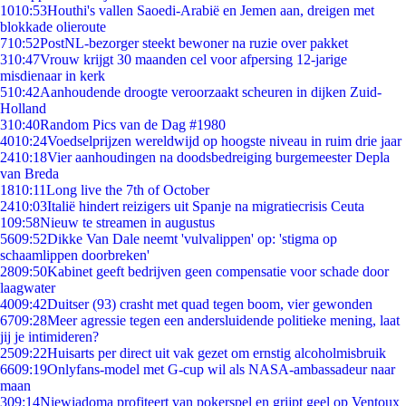
10
10:53
Houthi's vallen Saoedi-Arabië en Jemen aan, dreigen met
blokkade olieroute
7
10:52
PostNL-bezorger steekt bewoner na ruzie over pakket
3
10:47
Vrouw krijgt 30 maanden cel voor afpersing 12-jarige
misdienaar in kerk
5
10:42
Aanhoudende droogte veroorzaakt scheuren in dijken Zuid-
Holland
3
10:40
Random Pics van de Dag #1980
40
10:24
Voedselprijzen wereldwijd op hoogste niveau in ruim drie jaar
24
10:18
Vier aanhoudingen na doodsbedreiging burgemeester Depla
van Breda
18
10:11
Long live the 7th of October
24
10:03
Italië hindert reizigers uit Spanje na migratiecrisis Ceuta
1
09:58
Nieuw te streamen in augustus
56
09:52
Dikke Van Dale neemt 'vulvalippen' op: 'stigma op
schaamlippen doorbreken'
28
09:50
Kabinet geeft bedrijven geen compensatie voor schade door
laagwater
40
09:42
Duitser (93) crasht met quad tegen boom, vier gewonden
67
09:28
Meer agressie tegen een andersluidende politieke mening, laat
jij je intimideren?
25
09:22
Huisarts per direct uit vak gezet om ernstig alcoholmisbruik
66
09:19
Onlyfans-model met G-cup wil als NASA-ambassadeur naar
maan
3
09:14
Niewiadoma profiteert van pokerspel en grijpt geel op Ventoux