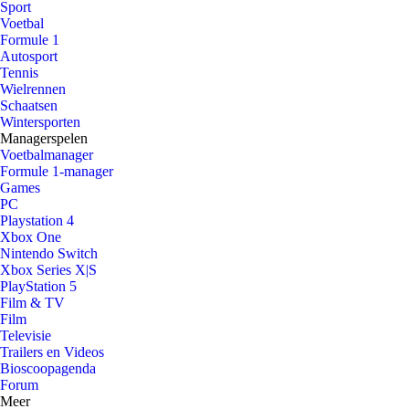
Sport
Voetbal
Formule 1
Autosport
Tennis
Wielrennen
Schaatsen
Wintersporten
Managerspelen
Voetbalmanager
Formule 1-manager
Games
PC
Playstation 4
Xbox One
Nintendo Switch
Xbox Series X|S
PlayStation 5
Film & TV
Film
Televisie
Trailers en Videos
Bioscoopagenda
Forum
Meer