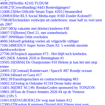
46
08:29
[Netflix #210] TUDUM
41
08:27
[Crowdfunding] #443 Rentestijgingen?
124
08:23
[Het Officiële Steam Topic #201] Steamrolled
120
08:03
Het RLS Social Media-topic #160 Zonder Kolonel!!
77
08:00
Techniekles verdwijnt uit onderbouw: maar half zo veel uren
als 2007
25
07:58
Op vakantie met (kleine) kinderen #30
106
07:55
[Breien] Deel 21, met zomerbreisels
18
07:39
William Orbit overleden
46
06:34
Jezelf gelukkig voelen als vrijgezelle vijftiger
71
06:34
MODUS Super Series Darts #2: 's werelds mooiste
dartskweekvijver
277
06:26
Tropisch aquarium #73 - Het blijft toch kriebelen.
4
05:26
EK Atletiek 2026 te Birmingham #1
195
05:16
[SBS6] De Oranjezomer #10 Helene je kan het niet stop
ermee
249
05:15
[Centraal] Ruimtevaart / SpaceX #87 Rondje oceaan
233
04:34
Israel en Gaza #17
30
02:39
Transfergeruchten en contractverlenging #83
160
02:32
Oorlog in Oekraïne #1318 Drone baby drone
134
01:36
[DRT SC] #6: RendacGoden sponsored by TONZON
198
01:28
Tour de France femmes 2026 #4 op de Ventoux
6
01:21
Ps 5
116
01:03
[DAGBOEK] De weg naar balans #12
173
00:47
[Keuken Kampioen Divisie] #44 Vitesse mag weg