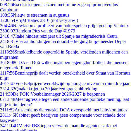
0
08:56
Excelsior opent seizoen met ruime zege op promovendus
Cambuur
1
08:35
Nieuw te streamen in augustus
12
06:54
VrijMiBabes #316 (not very sfw!)
3
04:46
Niewiadoma profiteert van pokerspel en grijpt geel op Ventoux
35
00:07
Random Pics van de Dag #1979
24
18:47
Italië hindert reizigers uit Spanje na migratiecrisis Ceuta
24
18:31
Vier aanhoudingen na doodsbedreiging burgemeester Depla
van Breda
11
18:26
Smokkelbende opgerold in Spanje, verdienden miljoenen aan
migranten
36
18:08
CDA en D66 willen ingrijpen tegen 'gluurbrillen' die mensen
ongemerkt filmen
11
17:56
Benzineprijs daalt verder, onzekerheid over Straat van Hormuz
blijft
40
17:47
Voedselprijzen wereldwijd op hoogste niveau in ruim drie jaar
23
14:33
Quake krijgt na 30 jaar een gratis uitbreiding
2
14:30
De FOK!Voetbalmanager 2026/2027 is begonnen
67
13:48
Meer agressie tegen een andersluidende politieke mening, laat
jij je intimideren?
31
11:52
Amsterdams dierenasiel DOA overspoeld met babykonijntjes
28
11:46
Kabinet geeft bedrijven geen compensatie voor schade door
laagwater
24
11:14
OM eist TBS tegen verwarde man die agenten stak met
aardappelschilmesje