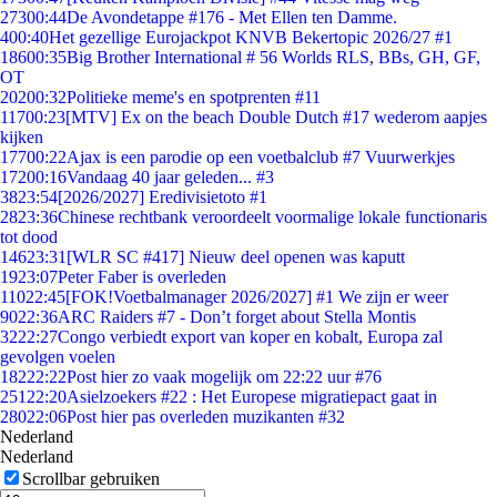
273
00:44
De Avondetappe #176 - Met Ellen ten Damme.
4
00:40
Het gezellige Eurojackpot KNVB Bekertopic 2026/27 #1
186
00:35
Big Brother International # 56 Worlds RLS, BBs, GH, GF,
OT
202
00:32
Politieke meme's en spotprenten #11
117
00:23
[MTV] Ex on the beach Double Dutch #17 wederom aapjes
kijken
177
00:22
Ajax is een parodie op een voetbalclub #7 Vuurwerkjes
172
00:16
Vandaag 40 jaar geleden... #3
38
23:54
[2026/2027] Eredivisietoto #1
28
23:36
Chinese rechtbank veroordeelt voormalige lokale functionaris
tot dood
146
23:31
[WLR SC #417] Nieuw deel openen was kaputt
19
23:07
Peter Faber is overleden
110
22:45
[FOK!Voetbalmanager 2026/2027] #1 We zijn er weer
90
22:36
ARC Raiders #7 - Don’t forget about Stella Montis
32
22:27
Congo verbiedt export van koper en kobalt, Europa zal
gevolgen voelen
182
22:22
Post hier zo vaak mogelijk om 22:22 uur #76
251
22:20
Asielzoekers #22 : Het Europese migratiepact gaat in
280
22:06
Post hier pas overleden muzikanten #32
Nederland
Nederland
Scrollbar gebruiken