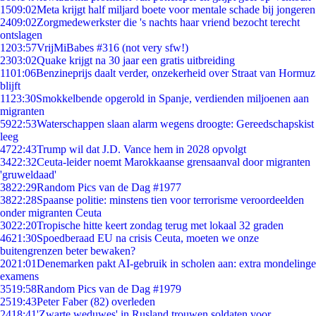
15
09:02
Meta krijgt half miljard boete voor mentale schade bij jongeren
24
09:02
Zorgmedewerkster die 's nachts haar vriend bezocht terecht
ontslagen
12
03:57
VrijMiBabes #316 (not very sfw!)
23
03:02
Quake krijgt na 30 jaar een gratis uitbreiding
11
01:06
Benzineprijs daalt verder, onzekerheid over Straat van Hormuz
blijft
11
23:30
Smokkelbende opgerold in Spanje, verdienden miljoenen aan
migranten
59
22:53
Waterschappen slaan alarm wegens droogte: Gereedschapskist
leeg
47
22:43
Trump wil dat J.D. Vance hem in 2028 opvolgt
34
22:32
Ceuta-leider noemt Marokkaanse grensaanval door migranten
'gruweldaad'
38
22:29
Random Pics van de Dag #1977
38
22:28
Spaanse politie: minstens tien voor terrorisme veroordeelden
onder migranten Ceuta
30
22:20
Tropische hitte keert zondag terug met lokaal 32 graden
46
21:30
Spoedberaad EU na crisis Ceuta, moeten we onze
buitengrenzen beter bewaken?
20
21:01
Denemarken pakt AI-gebruik in scholen aan: extra mondelinge
examens
35
19:58
Random Pics van de Dag #1979
25
19:43
Peter Faber (82) overleden
24
18:41
'Zwarte weduwes' in Rusland trouwen soldaten voor